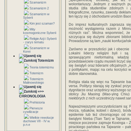
„specjalnością” bóstwa), jak też o
Szamanizm
wolontariuszy. Jednym z ważnych p
studia (dla studentów zdolnych i 
Szamanizm 2
fotograficzne, rysunku, zawody deklama
Szamanizm w
ten łączy się z obchodami urodzin Bao
Syberii
Kim jest szaman?
Do imprez kulturalnych zaprasza si
możność wystąpienia razem z Minnań
Mity
różnych ras”. Można wspomnieć, że 
kosmogoniczne Syberii
szczycąca się dużymi zbiorami biblio
Religie Azji i Syberii
Prowadzone są tam „nauki konfucjańskie”
- zarys tematu
Szamanizm w
Zarówno w przeszłości jak i obecnie
Korei
Lokalni liderzy religijni byli i są
sprawującymi nieformalną władz
Totemizm
przedstawiciele rządu musieli liczyć s
się świątyń oraz liderami oficjalnych „
Teoria totemizmu
z politykami, mając na celu korzyści 
Totemizm
dobre stanowiska.
Totemizm
Religia stała się więc na Tajwanie ba
Malinowskiego
versa. Politycy starają się zyskać prz
dygnitarze oraz urzędnicy wyższego sz
=>>
stolicy Jiu Maoing (Mao-ying Chiu)
CHRONOLOGIA
niektórych z nich uczestniczy nawet s
Prehistoria
Najważniejszymi uroczystościami są: 
Pierwsze
morza, rybaków, kobiet i dzieci), b
cywilizacje
epidemie lub też chroniącego od nic
Wielkie rewolucje
świątyni Nieba (Tian Tan) w Tajnanie
duchowe VII - IV w.
miejsce poczesne zajmuje Koxinga – 
p.n.e
pirackiego państwa na Tajwanie – pat