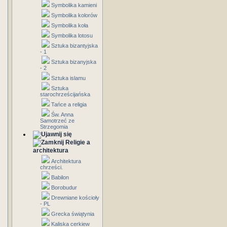
Symbolika kamieni
Symbolika kolorów
Symbolika koła
Symbolika lotosu
Sztuka bizantyjska
- 1
Sztuka bizanyjska
- 2
Sztuka islamu
Sztuka
starochrześcijańska
Tańce a religia
Św. Anna
Samotrzeć ze
Strzegomia
Religie a
architektura
Architektura
chrześci.
Babilon
Borobudur
Drewniane kościoły
- PL
Grecka świątynia
Kaliska cerkiew