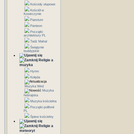
Kościoły słupowe
Kościół w
Kosieczynie
Paestum
Panteon
Początki
architektury PL
Tadż Mahal
Świątynie
buddyjskie
Religie a
muzyka
Hymn
Kolęda
Muzyka Wed
Muzyka
hebrajska
Muzyka kościelna
Początki polifonii
PL
Śpiew kościelny
Religie a
meteoryt