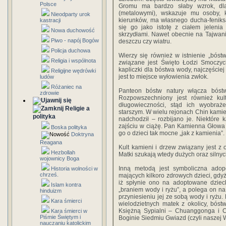
Polsce
Gromu ma bardzo słaby wzrok, dla
(metalowymi), wskazuje mu osoby, 
Nieodparty urok
kierunków, ma własnego ducha-feniks
kastracji
się go jako istotę z ciałem jeleni
Nowa duchowość
skrzydłami. Nawet obecnie na Tajwani
Piwo - napój Bogów
deszczu czy wiatru.
Policja duchowa
Wierzy się również w istnienie „bóstw 
Religia i wspólnota
związane jest Święto Łodzi Smoczyc
kapliczki dla bóstwa wody, najczęście
Religijne wędrówki
jest to miejsce wyłowienia zwłok.
ludów
Różaniec na
Panteon bóstw natury włącza bóstwo
zdrowie
Rozpowszechniony jest również kul
długowieczności, stąd ich wyobra
Religie a
starszym. W wielu rejonach Chin kamien
polityka
nadchodził – rozbijano je. Niektór
zajściu w ciążę. Pan Kamienna Głowa –
Boska polityka
go o dzieci tak mocne „jak z kamienia”.
Doktryna
Reagana
Kult kamieni i drzew związany jest z o
Hezbollah
Matki szukają wtedy dużych oraz silnyc
wojownicy Boga
Inną metodą jest symboliczna adopc
Historia wolności w
chrześ.
mających kilkoro zdrowych dzieci, gdyż
iż spłynie ono na adoptowane dzieck
Islam kontra
„braniem wody i ryżu”, a polega on na
hinduizm
przyniesieniu jej ze sobą wody i ryżu.
Kara śmierci
wielodzietnych matek z okolicy, bóst
Księżną Sypialni – Chuanggonga i C
Kara śmierci w
Piśmie Świętym i
Boginie Siedmiu Gwiazd (czyli naszej W
nauczaniu katolickim