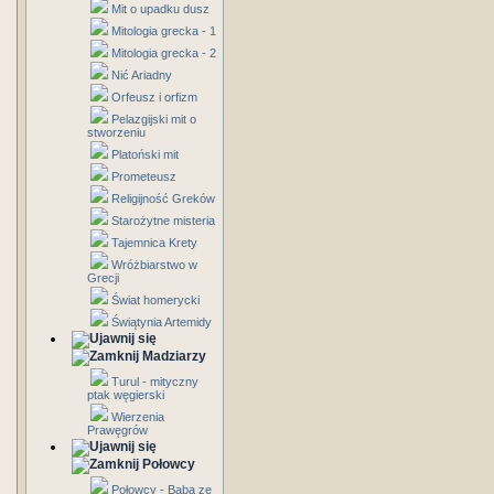
Mit o upadku dusz
Mitologia grecka - 1
Mitologia grecka - 2
Nić Ariadny
Orfeusz i orfizm
Pelazgijski mit o
stworzeniu
Platoński mit
Prometeusz
Religijność Greków
Starożytne misteria
Tajemnica Krety
Wróżbiarstwo w
Grecji
Świat homerycki
Świątynia Artemidy
Madziarzy
Turul - mityczny
ptak węgierski
Wierzenia
Prawęgrów
Połowcy
Połowcy - Baba ze