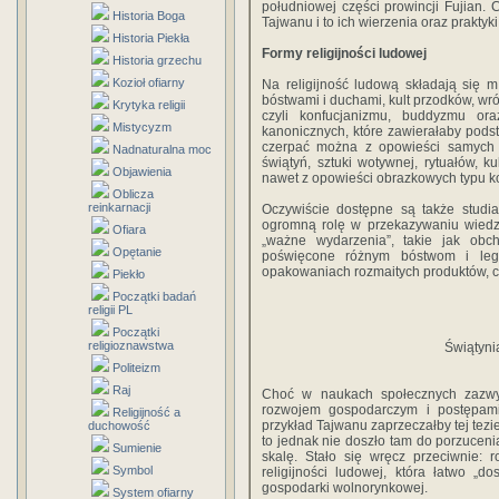
południowej części prowincji Fujian. 
Historia Boga
Tajwanu i to ich wierzenia oraz praktyki 
Historia Piekła
Formy religijności ludowej
Historia grzechu
Kozioł ofiarny
Na religijność ludową składają się m.
bóstwami i duchami, kult przodków, wró
Krytyka religii
czyli konfucjanizmu, buddyzmu or
Mistycyzm
kanonicznych, które zawierałaby pods
czerpać można z opowieści samych 
Nadnaturalna moc
świątyń, sztuki wotywnej, rytuałów, ku
Objawienia
nawet z opowieści obrazkowych typu k
Oblicza
reinkarnacji
Oczywiście dostępne są także studi
ogromną rolę w przekazywaniu wiedzy 
Ofiara
„ważne wydarzenia”, takie jak obch
Opętanie
poświęcone różnym bóstwom i le
opakowaniach rozmaitych produktów, 
Piekło
Początki badań
religii PL
Początki
religioznawstwa
Świątyni
Politeizm
Raj
Choć w naukach społecznych zazwyc
rozwojem gospodarczym i postępami 
Religijność a
przykład Tajwanu zaprzeczałby tej tezi
duchowość
to jednak nie doszło tam do porzucenia
Sumienie
skalę. Stało się wręcz przeciwnie: 
Symbol
religijności ludowej, która łatwo „
gospodarki wolnorynkowej.
System ofiarny