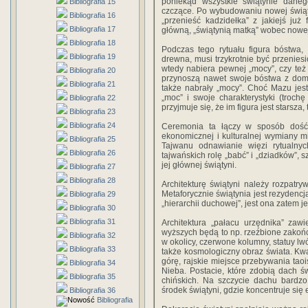
poniekąd wszystkie świątynie daneg
Bibliografia 15
czczące. Po wybudowaniu nowej świąt
Bibliografia 16
„przenieść kadzidełka” z jakiejś już
Bibliografia 17
główną, „świątynią matką” wobec nowej 
Bibliografia 18
Podczas tego rytuału figura bóstwa
Bibliografia 19
drewna, musi trzykrotnie być przenies
wtedy nabiera pewnej „mocy”, czy te
Bibliografia 20
przynoszą nawet swoje bóstwa z domu
Bibliografia 21
także nabrały „mocy”. Choć Mazu jest
„moc” i swoje charakterystyki (troch
Bibliografia 22
przyjmuje się, że im figura jest starsza
Bibliografia 23
Bibliografia 24
Ceremonia ta łączy w sposób dość t
ekonomicznej i kulturalnej wymiany m
Bibliografia 25
Tajwanu odnawianie więzi rytualny
Bibliografia 26
tajwańskich rolę „babć” i „dziadków”, 
jej głównej świątyni.
Bibliografia 27
Bibliografia 28
Architekturę świątyni należy rozpatr
Metaforycznie świątynia jest rezydencj
Bibliografia 29
„hierarchii duchowej”, jest ona zatem
Bibliografia 30
Bibliografia 31
Architektura „pałacu urzędnika” zaw
wyższych będą to np. rzeźbione zakoń
Bibliografia 32
w okolicy, czerwone kolumny, statuy lw
Bibliografia 33
także kosmologiczny obraz świata. Kw
górę, rajskie miejsce przebywania taoi
Bibliografia 34
Nieba. Postacie, które zdobią dach ś
Bibliografia 35
chińskich. Na szczycie dachu bardzo
środek świątyni, gdzie koncentruje się
Bibliografia 36
Bibliografia