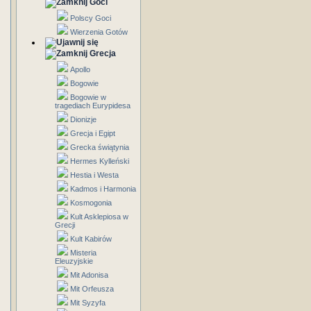
Goci
Polscy Goci
Wierzenia Gotów
Grecja
Apollo
Bogowie
Bogowie w
tragediach Eurypidesa
Dionizje
Grecja i Egipt
Grecka świątynia
Hermes Kylleński
Hestia i Westa
Kadmos i Harmonia
Kosmogonia
Kult Asklepiosa w
Grecji
Kult Kabirów
Misteria
Eleuzyjskie
Mit Adonisa
Mit Orfeusza
Mit Syzyfa