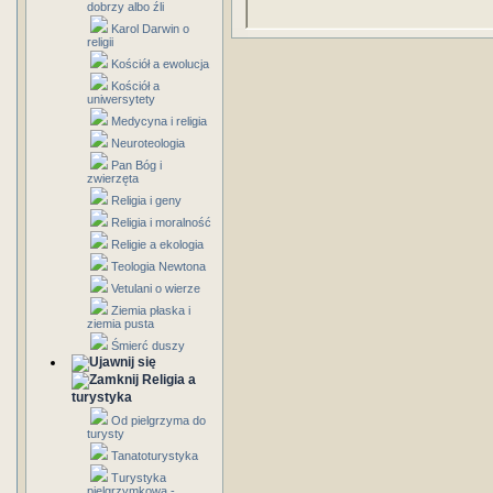
dobrzy albo źli
Karol Darwin o
religii
Kościół a ewolucja
Kościół a
uniwersytety
Medycyna i religia
Neuroteologia
Pan Bóg i
zwierzęta
Religia i geny
Religia i moralność
Religie a ekologia
Teologia Newtona
Vetulani o wierze
Ziemia płaska i
ziemia pusta
Śmierć duszy
Religia a
turystyka
Od pielgrzyma do
turysty
Tanatoturystyka
Turystyka
pielgrzymkowa -