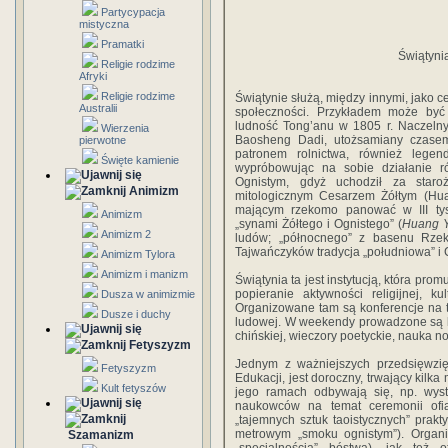
Partycypacja
mistyczna
Pramatki
Świątyni
Religie rodzime
Afryki
Religie rodzime
Świątynie służą, między innymi, jako ce
Australii
społeczności. Przykładem może być 
ludność Tong’anu w 1805 r. Naczelny
Wierzenia
Baosheng Dadi, utożsamiany czase
pierwotne
patronem rolnictwa, również legen
Święte kamienie
wypróbowując na sobie działanie r
Ognistym, gdyż uchodził za staro
Animizm
mitologicznym Cesarzem Żółtym (Huan
mającym rzekomo panować w III tysi
Animizm
„synami Żółtego i Ognistego” (
Huang Y
Animizm 2
ludów; „północnego” z basenu Rzek
Tajwańczyków tradycja „południowa” i 
Animizm Tylora
Animizm i manizm
Świątynia ta jest instytucją, która prom
popieranie aktywności religijnej, ku
Dusza w animizmie
Organizowane tam są konferencje na tem
Dusze i duchy
ludowej. W weekendy prowadzone są kur
chińskiej, wieczory poetyckie, nauka 
Fetyszyzm
Jednym z ważniejszych przedsięwzięć
Fetyszyzm
Edukacji, jest doroczny, trwający kilka 
Kult fetyszów
jego ramach odbywają się, np. wyst
naukowców na temat ceremonii ofiarn
„tajemnych sztuk taoistycznych” prak
metrowym „smoku ognistym”). Organiz
Szamanizm