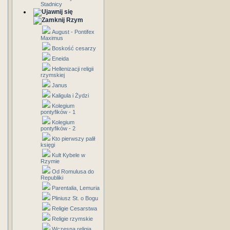
Stadnicy
Rzym
August - Pontifex
Maximus
Boskość cesarzy
Eneida
Hellenizacji religii
rzymskiej
Janus
Kaligula i Żydzi
Kolegium
pontyfików - 1
Kolegium
pontyfików - 2
Kto pierwszy palił
księgi
Kult Kybele w
Rzymie
Od Romulusa do
Republiki
Parentalia, Lemuria
Pliniusz St. o Bogu
Religie Cesarstwa
Religie rzymskie
Wczesna religia