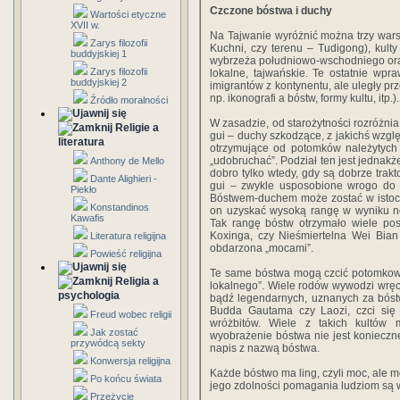
Czczone bóstwa i duchy
Wartości etyczne
XVII w.
Na Tajwanie wyróżnić można trzy warst
Zarys filozofii
Kuchni, czy terenu – Tudigong), kult
buddyjskiej 1
wybrzeża południowo-wschodniego oraz 
Zarys filozofii
lokalne, tajwańskie. Te ostatnie wpr
buddyjskiej 2
imigrantów z kontynentu, ale uległy pr
np. ikonografi a bóstw, formy kultu, it
Źródło moralności
W zasadzie, od starożytności rozróżnia
Religie a
gui – duchy szkodzące, z jakichś wzgl
literatura
otrzymujące od potomków należytych o
„udobruchać”. Podział ten jest jednakże
Anthony de Mello
dobro tylko wtedy, gdy są dobrze trak
Dante Alighieri -
gui – zwykle usposobione wrogo do 
Piekło
Bóstwem-duchem może zostać w istoci
Konstandinos
on uzyskać wysoką rangę w wyniku nomi
Kawafis
Tak rangę bóstw otrzymało wiele pos
Koxinga, czy Nieśmiertelna Wei Bia
Literatura religijna
obdarzona „mocami”.
Powieść religijna
Te same bóstwa mogą czcić potomkowi
Religia a
lokalnego”. Wiele rodów wywodzi wręc
psychologia
bądź legendarnych, uznanych za bóstw
Budda Gautama czy Laozi, czci się 
Freud wobec religii
wróżbitów. Wiele z takich kultów 
Jak zostać
wyobrażenie bóstwa nie jest konieczne 
przywódcą sekty
napis z nazwą bóstwa.
Konwersja religijna
Każde bóstwo ma ling, czyli moc, ale mo
Po końcu świata
jego zdolności pomagania ludziom są w
Przeżycie