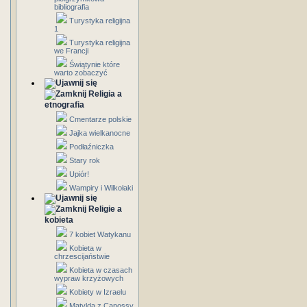
bibliografia
Turystyka religijna
1
Turystyka religijna
we Francji
Świątynie które
warto zobaczyć
Religia a
etnografia
Cmentarze polskie
Jajka wielkanocne
Podłaźniczka
Stary rok
Upiór!
Wampiry i Wilkołaki
Religie a
kobieta
7 kobiet Watykanu
Kobieta w
chrzescijaństwie
Kobieta w czasach
wypraw krzyżowych
Kobiety w Izraelu
Matylda z Canossy