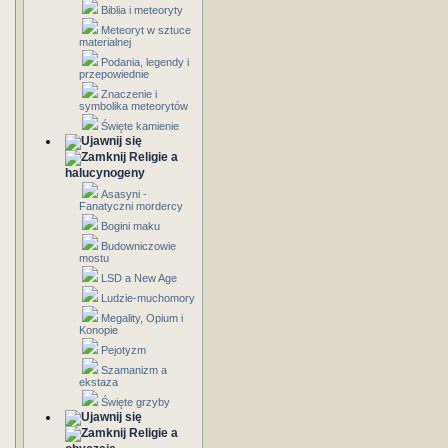
Biblia i meteoryty
Meteoryt w sztuce
materialnej
Podania, legendy i
przepowiednie
Znaczenie i
symbolika meteorytów
Święte kamienie
Religie a
halucynogeny
Asasyni -
Fanatyczni mordercy
Bogini maku
Budowniczowie
mostu
LSD a New Age
Ludzie-muchomory
Megality, Opium i
Konopie
Pejotyzm
Szamanizm a
ekstaza
Święte grzyby
Religie a