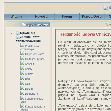
Witamy
Nowości
Forum
Księga Gości
N
Religioznawstwo
- Taj
Religijność ludowa Chińcz
==>>
WPROWADZENIE
Od wielu lat obserwuje się na Taj
religijnym, świadczy o tym choćby li
Podstawowa
tysięcy. Prócz „religii instytucjonalnyc
terminologia
chrześcijańskie), najbardziej widoczna
Czym jest kult?
Niestety, niemożliwe jest przedstawien
Co to jest rytuał?
jej cech jest brak zorganizowanego 
danych zbiorczych na jej temat, a rozwi
Absolut
Anioły
Ateizm
Bóg
Religijność ludowa Tajwanu historyczn
Cud
(Hanowie) stanowią 98% ludności 
austronezyjskie), a dzielą się zasa
Deizm
nazywanych też „Tajwańczykami” oraz
Demonizm
przybyli na Tajwan wraz z rząde
„kontynentalnikami” (daluren) – stano
Fenomenologia
religii
„Tajwańczycy” dzielą się z kolei na 
Fundamentalizm
pochodzący głównie z prowincji Guan
religijny