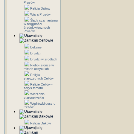
Prusów
Religia Bałtów
Wiara Prusów
Ślady szamanizmu
w religijności
średniowiecznych
Prusów
Celtowie
Beltaine
Druidzi
Druidzi w źródłach
Niebo i słońce w
mitach celtyckich
Religia
starożytnych Celtów
Religie Celtów -
zarys tematu
Wierzenia
staroceltyckie
Wędrówki dusz u
Celtów
Dakowie
Religia Daków