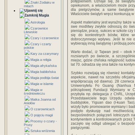
potępieniem. Uznaje się, że świątyn
Znaki Zodiaku w
opiekunom, a właścicielom może przy
mitach
dla pielgrzymów, a same świątynie
Właściciele świątyń wręcz konkurują w
Magia
Aspekt materialny jest wyraźny także 
Astrologia
swe modlitwy zwykle odnoszą do świa
Czarownice
pieniądze, pracę, sukces w szkole czy
Litewskie
się do konkretnych bóstw, które 
Czary i czarownice
dobroczynnego wpływu. Jeśli te nie 
wybierają inną świątynię i próbują pon
Czary i czarty
polskie
Warto dodać, iż Tajwan jest – obok 
Kary za czarymary
rozsianych po świecie, a szczególni
Magia a religia
miejsc, gdzie chińska religijność lud
lat 70. odradza się ona także na kontyn
Magia afrykańska
Magia babilońska
Szybko rozwijają się również kontak
aspekcie, nawet na szczeblu oficjalnym
Magia podbija świat
współpracują od dawna). 28 czerwca 
Magia w islamie
Uniwersytetu Fo Guang (Nanhua M
półrządowej Fundacji Wymiany w Ci
Magia w
średniowieczu
przybyła np. delegacja z ChRL, Urzędu
Przedstawiciele tego Urzędu odwiedz
Matka Joanna od
buddyjskie, Yiguan dao (I-kuan Tao)
Aniołów
wizyty było promowanie wymiany i bada
O czarownicach
podjęto dyskusję nad możliwością 
bezpośrednich połączeń lotniczych na
O pojęciu magii
kontynentem a kontrolowanych przez Taj
Procesy o czary -
zaczęło się odtąd ubiegać o bezpośr
Prusy
pielgrzymki.
Sztuka wróżenia