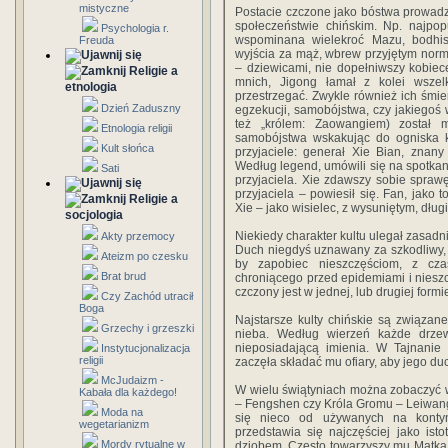
mistyczne
Postacie czczone jako bóstwa prowadz
społeczeństwie chińskim. Np. najpopu
Psychologia r.
wspominana wielekroć Mazu, bodhi
Freuda
wyjścia za mąż, wbrew przyjętym norm
– dziewicami, nie dopełniwszy kobiec
Religie a
mnich, Jigong łamał z kolei wszel
etnologia
przestrzegać. Zwykle również ich śmier
Dzień Zaduszny
egzekucji, samobójstwa, czy jakieg
też „królem: Zaowangiem) został 
Etnologia religii
samobójstwa wskakując do ogniska 
Kult słońca
przyjaciele: generał Xie Bian, znan
Według legend, umówili się na spotkan
Sati
przyjaciela. Xie zdawszy sobie spraw
przyjaciela – powiesił się. Fan, jako 
Religie a
Xie – jako wisielec, z wysuniętym, dług
socjologia
Niekiedy charakter kultu ulegał zasa
Akty przemocy
Duch niegdyś uznawany za szkodliwy, 
Ateizm po czesku
by zapobiec nieszczęściom, z cz
Brat brud
chroniącego przed epidemiami i niesz
czczony jest w jednej, lub drugiej formi
Czy Zachód utracił
Boga
Najstarsze kulty chińskie są związane 
Grzechy i grzeszki
nieba. Według wierzeń każde drze
nieposiadającą imienia. W Tajnanie w
Instytucjonalizacja
religii
zaczęła składać mu ofiary, aby jego duc
McJudaizm -
W wielu świątyniach można zobaczyć 
Kabała dla każdego!
– Fengshen czy Króla Gromu – Leiwang
Moda na
się nieco od używanych na kontyn
wegetarianizm
przedstawia się najczęściej jako isto
Mordy rytualne w
dziobem. Często towarzyszy mu Matka