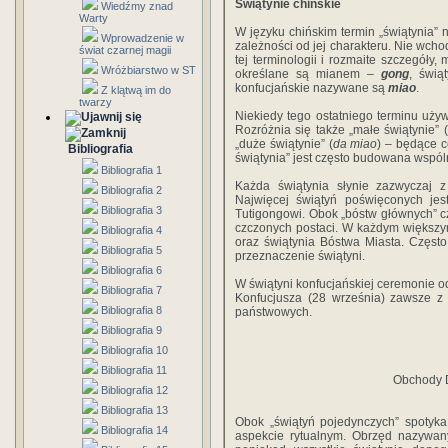
Świątynie chińskie
Wiedźmy znad
Warty
W języku chińskim termin „świątynia” n
Wprowadzenie w
zależności od jej charakteru. Nie wc
świat czarnej magii
tej terminologii i rozmaite szczegóły,
Wróżbiarstwo w ST
określane są mianem –
gong
, świą
konfucjańskie nazywane są
miao
.
Z klątwą im do
twarzy
Niekiedy tego ostatniego terminu używ
Rozróżnia się także „małe świątynie” (
„duże świątynie” (
da miao
) – będące c
Bibliografia
świątynia” jest często budowana wspóln
Bibliografia 1
Każda świątynia słynie zazwyczaj z 
Bibliografia 2
Najwięcej świątyń poświęconych je
Bibliografia 3
Tutigongowi. Obok „bóstw głównych” cz
czczonych postaci. W każdym większym
Bibliografia 4
oraz świątynia Bóstwa Miasta. Często
Bibliografia 5
przeznaczenie świątyni.
Bibliografia 6
W świątyni konfucjańskiej ceremonie o
Bibliografia 7
Konfucjusza (28 września) zawsze z u
Bibliografia 8
państwowych.
Bibliografia 9
Bibliografia 10
Bibliografia 11
Obchody D
Bibliografia 12
Bibliografia 13
Obok „świątyń pojedynczych” spotyka 
Bibliografia 14
aspekcie rytualnym. Obrzęd nazywa