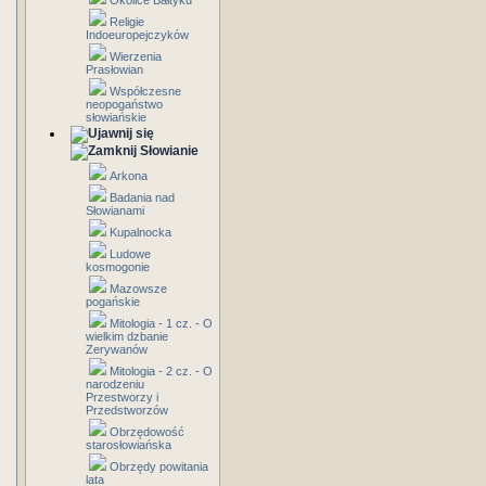
Okolice Bałtyku
Religie
Indoeuropejczyków
Wierzenia
Prasłowian
Współczesne
neopogaństwo
słowiańskie
Słowianie
Arkona
Badania nad
Słowianami
Kupalnocka
Ludowe
kosmogonie
Mazowsze
pogańskie
Mitologia - 1 cz. - O
wielkim dzbanie
Zerywanów
Mitologia - 2 cz. - O
narodzeniu
Przestworzy i
Przedstworzów
Obrzędowość
starosłowiańska
Obrzędy powitania
lata