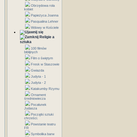
Obrzędowa rola
kobiet
Papieżyca Joanna
Pasqualina Lehner
Wdowy w Kościele
Religie a
sztuka
100 filmów
biblijnych
Film o świętym
Fresk w Staszowie
Gwiazda
Judyta - 1
Judyta - 2
Katakumby Rzymu
Ornament
średniowiecza
Pocałunek
Judasza
Początki sztuki
chrześci.
Powstanie teatru
FR
Symbolika barw