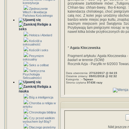
konstytucja
przysłowie żartobliwie mówi: „Tutigon
Chhan-tau chhan-bwey, tho-ti-kong).
Zjednoczenie
kalendarza chińskiego, choć pielgrzymk
Włoch i likwidacja
całą noc. Z kolei jego urodziny obcho
Państwa Kościelnego
bardzo wiele miejsc jego kultu, znajdu
ważnym miejscem jest Świątynia Sz
Religie a
Przybywają tam pielgrzymi niosąc w rę
seks
nawet kilka bóstw przytroczonych do pa
Heloiza i Abelard
Kościół a
seksualność
*
Agata Kłoczewska
Kościół i seks
Fragment artykułu: Agata Kłoczewska -
Pesymizm
seksualny
badań w terenie (SOW)
Rocznik Azja - Pacyfik nr 6/2003 Towarz
Seks a celibat
Tantryczna
Data utworzenia:
27/12/2017 @ 04:15
Psychologia
Ostatnie zmiany:
09/01/2018 @ 02:32
Seksualności
Kategoria :
- Tajwan
Strona czytana
97436 razy
Religia a
nauka
Bóg a inteligencja
Choroba a religia w
antyku
Chronologia biblijna
Czy przed wielkim
wybuchem był Bóg?
Nikt jeszcze 
Dlaczego jesteśmy