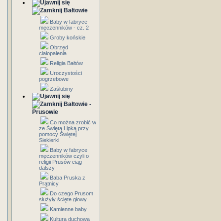
Bałtowie
Baby w fabryce
męczenników - cz. 2
Groby końskie
Obrzęd
ciałopalenia
Religia Bałtów
Uroczystości
pogrzebowe
Zaślubiny
Bałtowie -
Prusowie
Co można zrobić w
ze Świętą Lipką przy
pomocy Świętej
Siekierki
Baby w fabryce
męczenników czyli o
religii Prusów ciąg
dalszy
Baba Pruska z
Prątnicy
Do czego Prusom
służyły ścięte głowy
Kamienne baby
Kultura duchowa