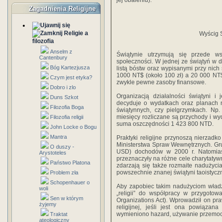
jej obaleniu).
Zagadnienia Religijne
Religie a
Wyścig 
filozofia
Anselm z
Świątynie utrzymują się przede w
Cantenbury
społeczności. W jednej ze świątyń w dz
Bóg Kartezjusza
listą bóstw oraz wypisanymi przy nic
1000 NT$ (około 100 zł) a 20 000 NT$
Czym jest etyka?
zwykle pewne zasoby finansowe.
Dobro i zlo
Organizacją działalności świątyni i 
Duns Szkot
decyduje o wydatkach oraz planach n
Filozofia Boga
świątynnych, czy pielgrzymkach. Np.
miesięcy rozliczane są przychody i wyd
Filozofia religii
suma oszczędności 1 423 800 NTD.
John Locke o Bogu
Mantra
Praktyki religijne przynoszą nierzad
Ministerstwa Spraw Wewnętrznych. Grup
O duszy -
USD) dochodów w 2000 r. Natomiast
Arystoteles
przeznaczyły na różne cele charytatyw
Państwo Platona
zdarzają się także rozmaite nadużyci
powszechnie znanej świątyni taoistyczn
Problem zła
Schopenhauer o
Aby zapobiec takim nadużyciom władz
woli
„religii” do współpracy w przygotow
Sen w którym
Organizations Act). Wprowadził on pra
żyjemy
religijnej, jeśli jest ona powiązan
wymieniono hazard, używanie przemocy,
Traktat
ateologiczny