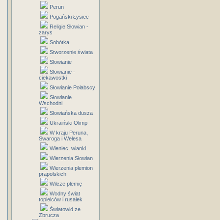
Perun
Pogański Łysiec
Religie Słowian -
zarys
Sobótka
Stworzenie świata
Słowianie
Słowianie -
ciekawostki
Słowianie Połabscy
Słowianie
Wschodni
Słowiańska dusza
Ukraiński Olimp
W kraju Peruna,
Swaroga i Welesa
Wieniec, wianki
Wierzenia Słowian
Wierzenia plemion
prapolskich
Wilcze plemię
Wodny świat
topielców i rusałek
Światowid ze
Zbrucza