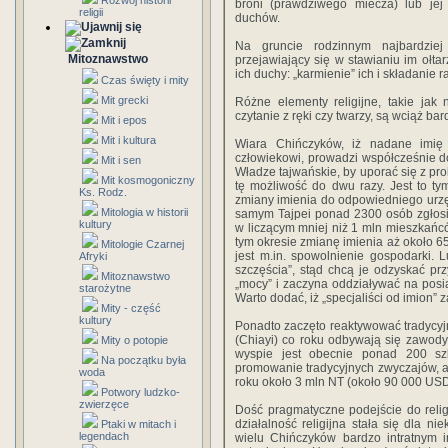
Rozwój historii
broni (prawdziwego miecza) lub jej
religii
duchów.
Na gruncie rodzinnym najbardziej 
Mitoznawstwo
przejawiający się w stawianiu im oł
ich duchy: „karmienie” ich i składanie
Czas święty i mity
Mit grecki
Różne elementy religijne, takie jak
czytanie z ręki czy twarzy, są wciąż ba
Mit i epos
Mit i kultura
Wiara Chińczyków, iż nadane imię 
człowiekowi, prowadzi współcześnie d
Mit i sen
Władze tajwańskie, by uporać się z pr
Mit kosmogoniczny
tę możliwość do dwu razy. Jest to t
Ks. Rodz.
zmiany imienia do odpowiedniego urz
Mitologia w historii
samym Tajpei ponad 2300 osób zgłosi
kultury
w liczącym mniej niż 1 mln mieszkańc
tym okresie zmianę imienia aż około 65
Mitologie Czarnej
jest m.in. spowolnienie gospodarki. L
Afryki
szczęścia”, stąd chcą je odzyskać pr
Mitoznawstwo
„mocy” i zaczyna oddziaływać na pos
starożytne
Warto dodać, iż „specjaliści od imion”
Mity - część
kultury
Ponadto zaczęto reaktywować tradycyjn
(Chiayi) co roku odbywają się zawod
Mity o potopie
wyspie jest obecnie ponad 200 szk
Na początku była
promowanie tradycyjnych zwyczajów, a
woda
roku około 3 mln NT (około 90 000 USD
Potwory ludzko-
zwierzęce
Dość pragmatyczne podejście do religij
działalność religijna stała się dla ni
Ptaki w mitach i
legendach
wielu Chińczyków bardzo intratnym i