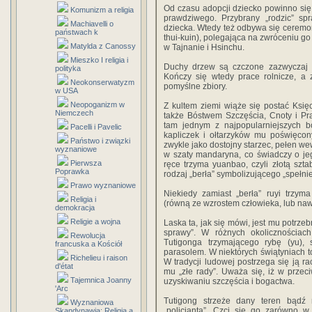
Od czasu adopcji dziecko powinno si
Komunizm a religia
prawdziwego. Przybrany „rodzic” sp
Machiavelli o
dziecka. Wtedy też odbywa się ceremo
państwach k
thui-kuin), polegająca na zwróceniu g
Matylda z Canossy
w Tajnanie i Hsinchu.
Mieszko I religia i
Duchy drzew są czczone zazwyczaj 1
polityka
Kończy się wtedy prace rolnicze, a 
Neokonserwatyzm
pomyślne zbiory.
w USA
Neopoganizm w
Z kultem ziemi wiąże się postać Ksi
Niemczech
także Bóstwem Szczęścia, Cnoty i P
tam jednym z najpopularniejszych 
Pacelli i Pavelic
kapliczek i ołtarzyków mu poświęcon
Państwo i związki
zwykle jako dostojny starzec, pełen we
wyznaniowe
w szaty mandaryna, co świadczy o jeg
Pierwsza
ręce trzyma yuanbao, czyli złotą szta
Poprawka
rodzaj „berła” symbolizującego „spełnie
Prawo wyznaniowe
Niekiedy zamiast „berła” ruyi trzy
Religia i
(równą ze wzrostem człowieka, lub naw
demokracja
Religie a wojna
Laska ta, jak się mówi, jest mu potrze
sprawy”. W różnych okolicznościach
Rewolucja
Tutigonga trzymającego rybę (yu), 
francuska a Kościół
parasolem. W niektórych świątyniach
Richelieu i raison
W tradycji ludowej postrzega się ją ra
d'état
mu „złe rady”. Uważa się, iż w prze
Tajemnica Joanny
uzyskiwaniu szczęścia i bogactwa.
'Arc
Tutigong strzeże dany teren bądź m
Wyznaniowa
„policjanta”. Czci się go zarówno w
Skandynawia: Religia a