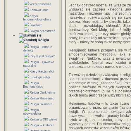
Wszechwiedza
Jednak dostrzec można, że wraz ze z
wysuwać się zaczęła kategoria „now
Zabawa i kult
hazardowi i różnego typu interesom. 
Zarys
najszybciej rozwijających się na świ
fenomenologii ofiary
bóstwa, które można by określić jako 
Świetość
cha) – „rozrabiający chłopak”, J
buntowniczy Król Małp, jak też kult
Święta przestrzeń
mnóstwa loterii, gier czy nawet giełdy
pracy, ile zależały od szczęścia i spry
Religia
sfery – niosły ze sobą także nowy syst
Religia - jedna z
Religijność ludowa przejawia się w 
definicji
zmodernizowanej metropolii, jaką j
Czym jest religia?
świątynie. Niektóre, wraz z gwałto
Religia - zjawisko
wielokrotnie. Niemal przy każdej 
naturalne
umieszczane niekiedy nawet w wielop
Klasyfikacja religii
Za ważną dziedzinę związaną z religi
Etnologia religii
seanse komunikacji z duchami przez m
zepchnięte w sferę „zabobonów”). Przej
Religia
Bocheńskiego
obecne zarówno w małych sklepach, j
przedsiębiorstwach (o ile nie posiad
Religia Durkheima
takich bóstw jest przede wszystkim za
Religia Rousseau
Religijność ludowa – to także liczne
Religia Skinnera
organizowane przez świątynie (na pr
Religia
świąt). W ceremoniach świątynnych u
obywatelska
towarzyszą im: swoiste „parady bóstw
Religia w XIX wieku
sztuk walki, taniec smoka, trupy mu
wystrzały petard. Do elementów relig
Religia w kulturze
drzwiach domostw wizerunków bóstw, w