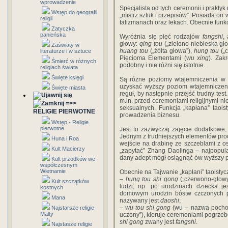
wprowadzenie
Specjalista od tych ceremonii i praktyk
Wstęp do geografii
„mistrz sztuk i przepisów”. Posiada o
religii
talizmanach oraz lekach. Obecnie funk
Zatyczka
panieńska
Wyróżnia się pięć rodzajów
fangshi
,
głowy:
qing tou
(„zielono-niebieska gł
Zaświaty w
huang tou
(„żółta głowa”),
hung tou
(„c
literaturze i w sztuce
Pięcioma Elementami (
wu xing
). Zak
Śmierć w różnych
podobny i nie różni się istotnie.
religiach świata
Święte księgi
Są różne poziomy wtajemniczenia 
uzyskać wyższy poziom wtajemniczeni
Święte miasta
reguł, by następnie przejść trudny te
m.in. przed ceremoniami religijnymi n
=>>
seksualnych. Funkcja „kapłana” taoi
RELIGIE PIERWOTNE
prowadzenia biznesu.
Wstęp - Religie
pierwotne
Jest to zazwyczaj zajęcie dodatkowe,
Jednym z trudniejszych elementów proc
Huna i Roa
wejście na drabinę ze szczeblami z os
Kult Macierzy
„zapytać” Zhang Daolinga – najpopula
dany adept mógł osiągnąć ów wyższy p
Kult przodków we
współczesnym
Wietnamie
Obecnie na Tajwanie „kapłani” taoistycz
–
hung tou shi gong
(„czerwono-głowy
Kult szczątków
ludzi, np. po urodzinach dziecka 
kostnych
domowym urodzin bóstw czczonych p
Mana
nazywany jest
daoshi
;
–
wu tou shi gong
(wu – nazwa pochod
Najstarsze religie
Malty
uczony”), kieruje ceremoniami pogrze
shi gong
zwany jest
fangshi
.
Najstasze religie