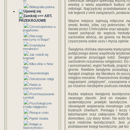
Dekoracje świątyni spełniają ważną ro
37
wiedzę o wielu aspektach kultury chiń
Bibliografia polska
mitologii. Najczęściej przedstawiane s
lub legend z nimi związanych, postacie
=>> ART.
PRZEKROJOWE
Ważne miejsce zajmują mityczne zwi
smoki, feniks, żółw, czy jednorożec.
Chrześcijaństwo a
świata przez Chińczyków oraz wpajały
pogaństwo
nawet zachęcać do wypicia herbaty 
Dlaczego
zachodów słońca, do grania na fleci
wierzymy w Boga?
czyszczenia sobie uszu i mycia zębów.
Gramatyka
moralności
Świątynia chińska stanowiła tradycyjnie
politycznego danej wspólnoty terytorial
Jak rodzili się
on głównie przyciągał ludzi. Świątyn
bogowie
zachodnim rozumieniu religijności. Do
Kilka słów o New
i porozmawiać, wypić herbatę, pograć
Age
gronie. Niektóre świątynie posiadaj
Neuroteologia
świątyń znajduje się literatura do poc
religijno-moralne. Powszechnie dostęp
Odrodzenie religii
nagraniami „religijnymi”, czasopisma 
Piekło w
po różańce niezbędne podczas medytac
starożytności
Każda większa świątynia taoistyczn
Przechwytywanie
symboli
zwanego
daoshi
. Jest on niejako
systematyczne praktyki taoistyczn
Psychologiczne
obowiązek wspierania moralnego czło
źródła religijności
trudnych chwilach. Pomaga i leczy 
Płonące rzeki
talizmanami oraz zaklęciami. Potraf
domostwo, czy dany teren. Na wzór b
Pępek świata
ręce mistrzów taoistycznych. Jest 
Religie w
podstawowe księgi taoistyczne, jak też
Starożytności -