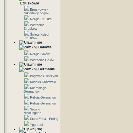
Etruskowie
Etruskowie -
zakładnicy bogów
Religia Etruska
Wierzenia
Etrusków
Święte Księgi
Etrusków
Galowie
Religia Galów
Wierzenia Galów
Germanie
Bogowie i Olbrzymi
Kodeks Królewski
Kosmologia
Germanów
Religia Germanów
Religie Germanów
Saga o
Nibelungach
Stara Edda - Prolog
Yggdrasil