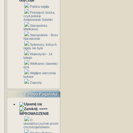
obyczaje
Polska wigilja
Poświęcić bożka,
czyli polskie
świętowanie Sobótki
Staropolska
Wielkanoc
Staropolskie - Boże
Narodzenie
Sylwestry, których
nigdy nie było
Walentynki - 14
lutego
Wielkanoc dawniej i
dziś
Wigilijne wierzenia
ludowe
Zapusty
Europa Pogańska
==>>
WPROWADZENIE
O
słowiańszczyźnie przed
chrześcijaństwem