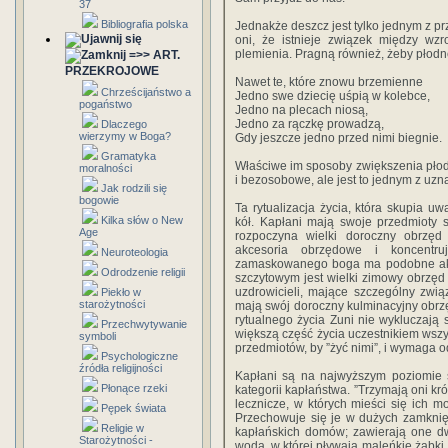
37
Bibliografia polska
Jednakże deszcz jest tylko jednym z pr
oni, że istnieje związek między wz
plemienia. Pragną również, żeby płodne
=>> ART.
PRZEKROJOWE
Nawet te, które znowu brzemienne
Chrześcijaństwo a
Jedno swe dziecię uśpią w kolebce,
pogaństwo
Jedno na plecach niosą,
Jedno za rączkę prowadzą,
Dlaczego
wierzymy w Boga?
Gdy jeszcze jedno przed nimi biegnie.
Gramatyka
Właściwe im sposoby zwiększenia płodn
moralności
i bezosobowe, ale jest to jednym z uzn
Jak rodzili się
bogowie
Ta rytualizacja życia, która skupia u
Kilka słów o New
kół. Kapłani mają swoje przedmioty sa
Age
rozpoczyna wielki doroczny obrzęd 
akcesoria obrzędowe i koncentru
Neuroteologia
zamaskowanego boga ma podobne akce
Odrodzenie religii
szczytowym jest wielki zimowy obrzęd
uzdrowicieli, mające szczególny zwią
Piekło w
starożytności
mają swój doroczny kulminacyjny obrzę
rytualnego życia Zuni nie wykluczają 
Przechwytywanie
większą część życia uczestnikiem wszy
symboli
przedmiotów, by ”żyć nimi”, i wymaga o
Psychologiczne
źródła religijności
Kapłani są na najwyższym poziomie św
Płonące rzeki
kategorii kapłaństwa. ”Trzymają oni kró
lecznicze, w których mieści się ich mo
Pępek świata
Przechowuje się je w dużych zamknię
Religie w
kapłańskich domów; zawierają one dwi
Starożytności -
wodą, w której pływają maleńkie żabki,