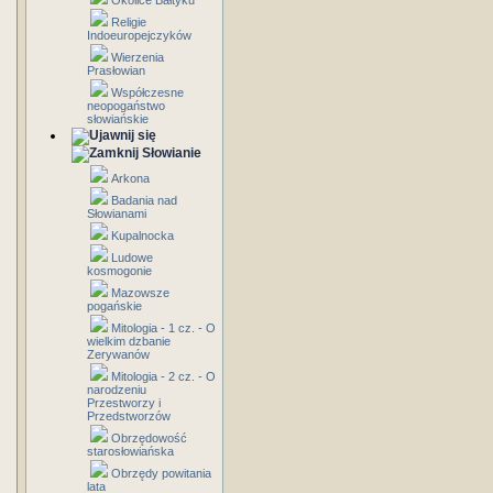
Okolice Bałtyku
Religie
Indoeuropejczyków
Wierzenia
Prasłowian
Współczesne
neopogaństwo
słowiańskie
Słowianie
Arkona
Badania nad
Słowianami
Kupalnocka
Ludowe
kosmogonie
Mazowsze
pogańskie
Mitologia - 1 cz. - O
wielkim dzbanie
Zerywanów
Mitologia - 2 cz. - O
narodzeniu
Przestworzy i
Przedstworzów
Obrzędowość
starosłowiańska
Obrzędy powitania
lata