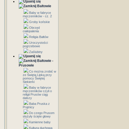
Bałtowie
Baby w fabryce
męczenników - cz. 2
Groby końskie
Obrzęd
ciałopalenia
Religia Bałtów
Uroczystości
pogrzebowe
Zaślubiny
Bałtowie -
Prusowie
Co można zrobić w
ze Świętą Lipką przy
pomocy Świętej
Siekierki
Baby w fabryce
męczenników czyli o
religii Prusów ciąg
dalszy
Baba Pruska z
Prątnicy
Do czego Prusom
służyły ścięte głowy
Kamienne baby
Kultura duchowa