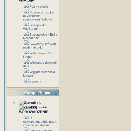
obyczaje
Polska wigilja
Poświęcić bożka,
czyli polskie
świętowanie Sobótki
Staropolska
Wielkanoc
Staropolskie - Boże
Narodzenie
Sylwestry, których
nigdy nie było
Walentynki - 14
lutego
Wielkanoc dawniej i
dziś
Wigilijne wierzenia
ludowe
Zapusty
Europa Pogańska
==>>
WPROWADZENIE
O
słowiańszczyźnie przed
chrześcijaństwem