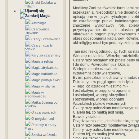
Znaki Zodiaku w
mitach
Modlitwy Zuni są również formułami ma
przekazania. Niepodobna nie docenić wa
Magia
opisują one w języku rytualnym przeb
do określonego punktu kulminacyjnego
Astrologia
znaczenie wykonawcy roli, zbier
Czarownice
przywiązywanie do nich ptasich p
Litewskie
ofiarowanie bogom przygotowanych ró
okres odosobnienia kapłanów. Również
Czary i czarownice
akt religijny musi być pedantycznie po
Czary i czarty
polskie
Tam nad rzeką odnajdując Tych, co nas
Kary za czarymary
Wierzbę-rodziciela, Wierzbę-rodzicielk
Cztery razy odciąłem ich proste pędy 
Magia a religia
I do domu Powróciłem już. Dzisiaj
Magia afrykańska
W ciepłe dłonie człowiecze
Wziąłem te pędy wierzbowe,
Magia babilońska
By im, pałeczkom modlitewnym nadać cz
Magia podbija świat
Pstrokatym, w pręgi ogonem Indyka
– Tego, co dziadkiem jest moim -
Magia w islamie
I pstrokatym, w pręgi orła ogonem,
Magia w
I pstrokatymi, w pręgi skrzydłami
średniowieczu
I pstrokatymi, w pręgi ogonami
Matka Joanna od
Wszelakich ptaków wiosennych
Aniołów
Cztery razy pałeczkom modlitewnym nad
Ciałem tej, co matką jest moją,
O czarownicach
Bawełny ciałem,
O pojęciu magii
Przędziwem z niej, choć licho skręcon
Procesy o czary -
Cztery razy pałeczki modlitewne związ
Prusy
Cztery razy pałeczkom modlitewnym nad
Ciałem tej, co matką jest naszą,
Sztuka wróżenia
Smolistej farby ciałem