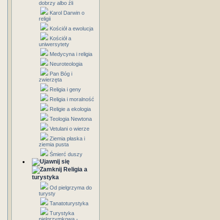
dobrzy albo źli
Karol Darwin o
religii
Kościół a ewolucja
Kościół a
uniwersytety
Medycyna i religia
Neuroteologia
Pan Bóg i
zwierzęta
Religia i geny
Religia i moralność
Religie a ekologia
Teologia Newtona
Vetulani o wierze
Ziemia płaska i
ziemia pusta
Śmierć duszy
Religia a
turystyka
Od pielgrzyma do
turysty
Tanatoturystyka
Turystyka
pielgrzymkowa -