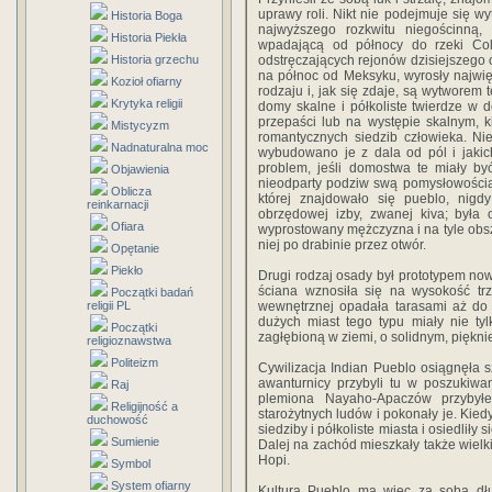
uprawy roli. Nikt nie podejmuje się w
Historia Boga
najwyższego rozkwitu niegościnną
Historia Piekła
wpadającą od północy do rzeki Colo
Historia grzechu
odstręczających rejonów dzisiejszego 
na północ od Meksyku, wyrosły najwięk
Kozioł ofiarny
rodzaju i, jak się zdaje, są wytworem t
Krytyka religii
domy skalne i półkoliste twierdze w 
przepaści lub na występie skalnym, ki
Mistycyzm
romantycznych siedzib człowieka. Nie
Nadnaturalna moc
wybudowano je z dala od pól i jakic
problem, jeśli domostwa te miały być
Objawienia
nieodparty podziw swą pomysłowością 
Oblicza
której znajdowało się pueblo, nig
reinkarnacji
obrzędowej izby, zwanej kiva; była
Ofiara
wyprostowany mężczyzna i na tyle obsz
niej po drabinie przez otwór.
Opętanie
Piekło
Drugi rodzaj osady był prototypem n
ściana wznosiła się na wysokość trz
Początki badań
religii PL
wewnętrznej opadała tarasami aż do 
dużych miast tego typu miały nie ty
Początki
zagłębioną w ziemi, o solidnym, pięk
religioznawstwa
Politeizm
Cywilizacja Indian Pueblo osiągnęła s
awanturnicy przybyli tu w poszukiwa
Raj
plemiona Nayaho-Apaczów przybył
Religijność a
starożytnych ludów i pokonały je. Kiedy
duchowość
siedziby i półkoliste miasta i osiedlił
Sumienie
Dalej na zachód mieszkały także wielk
Hopi.
Symbol
System ofiarny
Kultura Pueblo ma więc za sobą długą