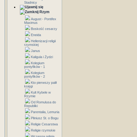
Stadnicy
Rzym
August - Pontifex
Maximus
Boskość cesarzy
Eneida
Hellenizacji religii
rzymskiej
Janus
Kaligula i Żydzi
Kolegium
pontyfików - 1
Kolegium
pontyfików - 2
Kto pierwszy palił
księgi
Kult Kybele w
Rzymie
Od Romulusa do
Republiki
Parentalia, Lemuria
Pliniusz St. o Bogu
Religie Cesarstwa
Religie rzymskie
Wczesna religia