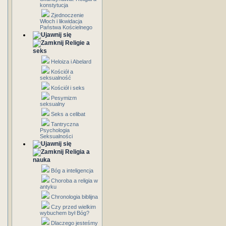
konstytucja
Zjednoczenie
Włoch i likwidacja
Państwa Kościelnego
Religie a
seks
Heloiza i Abelard
Kościół a
seksualność
Kościół i seks
Pesymizm
seksualny
Seks a celibat
Tantryczna
Psychologia
Seksualności
Religia a
nauka
Bóg a inteligencja
Choroba a religia w
antyku
Chronologia biblijna
Czy przed wielkim
wybuchem był Bóg?
Dlaczego jesteśmy