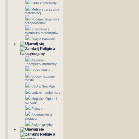
Biblia i meteoryty
Meteoryt w sztuce
materialnej
Podania, legendy i
przepowiednie
Znaczenie i
symbolika meteorytów
Święte kamienie
Religie a
halucynogeny
Asasyni -
Fanatyczni mordercy
Bogini maku
Budowniczowie
mostu
LSD a New Age
Ludzie-muchomory
Megality, Opium i
Konopie
Pejotyzm
Szamanizm a
ekstaza
Święte grzyby
Religie a