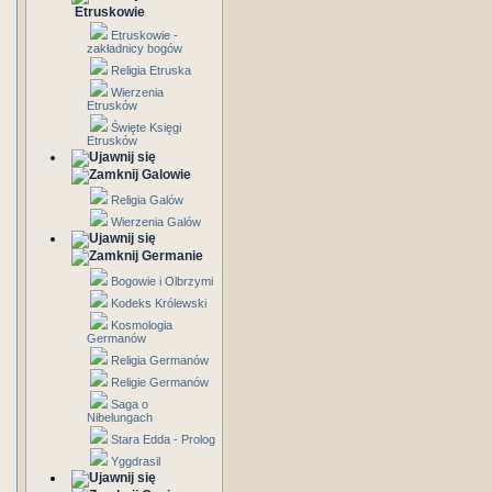
Etruskowie
Etruskowie -
zakładnicy bogów
Religia Etruska
Wierzenia
Etrusków
Święte Księgi
Etrusków
Galowie
Religia Galów
Wierzenia Galów
Germanie
Bogowie i Olbrzymi
Kodeks Królewski
Kosmologia
Germanów
Religia Germanów
Religie Germanów
Saga o
Nibelungach
Stara Edda - Prolog
Yggdrasil