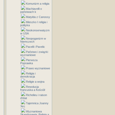
Komunizm a religia
Machiavelli o
państwach k
Matylda z Canossy
Mieszko I religia i
polityka
Neokonserwatyzm
w USA
Neopoganizm w
Niemczech
Pacelli i Pavelic
Państwo i związki
wyznaniowe
Pierwsza
Poprawka
Prawo wyznaniowe
Religia i
demokracja
Religie a wojna
Rewolucja
francuska a Kościół
Richelieu i raison
d'état
Tajemnica Joanny
'Arc
Wyznaniowa
Skandynawia: Religia a