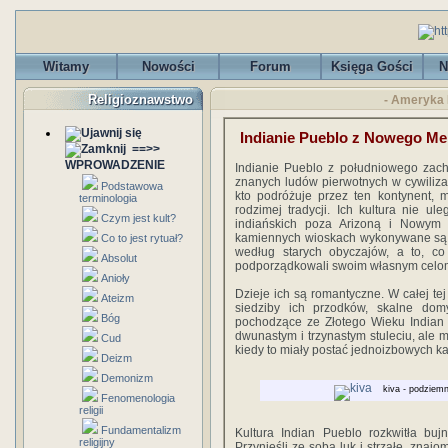
Witamy
Nowości
Forum
Księga Gości
N
Religioznawstwo
- Ameryka 
Indianie Pueblo z Nowego M
==>>
WPROWADZENIE
Indianie Pueblo z południowego zac
znanych ludów pierwotnych w cywilizac
Podstawowa
kto podróżuje przez ten kontynent, m
terminologia
rodzimej tradycji. Ich kultura nie ule
Czym jest kult?
indiańskich poza Arizoną i Nowym
kamiennych wioskach wykonywane są st
Co to jest rytuał?
według starych obyczajów, a to, co In
Absolut
podporządkowali swoim własnym celo
Anioły
Dzieje ich są romantyczne. W całej tej
Ateizm
siedziby ich przodków, skalne do
Bóg
pochodzące ze Złotego Wieku Indian P
dwunastym i trzynastym stuleciu, ale 
Cud
kiedy to miały postać jednoizbowych 
Deizm
Demonizm
kiva - podziem
Fenomenologia
religii
Fundamentalizm
Kultura Indian Pueblo rozkwitła bujn
religijny
Przynieśli ze sobą luk i strzałę, zna