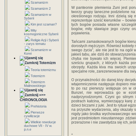
Szamanizm
W panteonie plemienia Zuni jest po
Szamanizm 2
tworzy grupy taneczne podzielone na z
Szamanizm w
określonego rodzaju. Inni dzielą si
Syberii
reprezentuje sześć kierunków – bowiem 
Kim jest szaman?
tych bogów posiada własne szczegóły
bogów, mity sławiące jego czyny ora
Mity
pojawienia.
kosmogoniczne Syberii
Religie Azji i Syberii
Tańcami zamaskowanych bogów kieruje
- zarys tematu
dorosłych mężczyzn. Również kobiety 
Szamanizm w
swego życia”, ale nie jest to na ogół
Korei
jakieś tabu, ale dziś do stowarzyszenia 
chyba nie bywało ich więcej. Plemi
Totemizm
sześciu grupach, z których każda pos
obrzędy. Każda kiva ma swoich urzęd
Teoria totemizmu
specjalne role, zarezerwowane dla s
Totemizm
O przynależności do danej kivy decydu
Totemizm
wtajemniczenie następuje dopiero mie
Malinowskiego
to po raz pierwszy wstępuje on w okr
Bunzel, nie wprowadza go w ezote
=>>
nadprzyrodzonymi. Czyni go silnym 
CHRONOLOGIA
postrach katcina, wymierzający karę z
dzieci biczami z juki. Jest to rytuał eg
Prehistoria
na przyszłe wydarzenia, aby okazały s
Pierwsze
nigdy jako środka wychowawczego wobec 
cywilizacje
jest przedmiotem nieustannego zdziwien
Wielkie rewolucje
przerażone i nie zawstydza się ich, jeśl
duchowe VII - IV w.
p.n.e
*