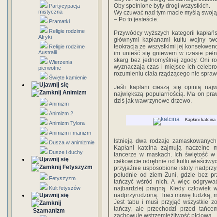
Oby spełnione byty drogi wszystkich.
Partycypacja
mistyczna
Wy czuwać nad tym macie myślą swoją
– Po to jesteście.
Pramatki
Religie rodzime
Przywódcy wyższych kategorii kapłań
Afryki
głównymi kapłanami kultu wojny two
teokracja ze wszystkimi jej konsekwenc
Religie rodzime
Australii
im unieść się gniewem w czasie pełn
skarg bez jednomyślnej zgody. Oni r
Wierzenia
wyznaczają czas i miejsce ich celeb
pierwotne
rozumieniu ciała rządzącego nie spraw
Święte kamienie
Jeśli kapłani cieszą się opinią na
Animizm
największą popularnością. Ma on pra
dziś jak wawrzynowe drzewo.
Animizm
Animizm 2
Kapłani katcina
Animizm Tylora
Animizm i manizm
Istnieją dwa rodzaje zamaskowanych 
Dusza w animizmie
Kapłani katcina zajmują naczelne 
Dusze i duchy
tancerze w maskach. Ich świętość w 
całkowicie odrębnie od kultu właściwy
Fetyszyzm
przyjaźnie usposobione istoty nadprzyr
południe od ziem Zuni, gdzie bez pr
Fetyszyzm
tańczyć wśród nich. A więc odgrywać
Kult fetyszów
najbardziej pragną. Kiedy człowiek 
nadprzyrodzoną. Traci mowę ludzką, 
Jest tabu i musi przyjąć wszystkie zo
tańczy, ale przechodzi przed tańce
Szamanizm
zachowuje wstrzemięźliwość płciową.