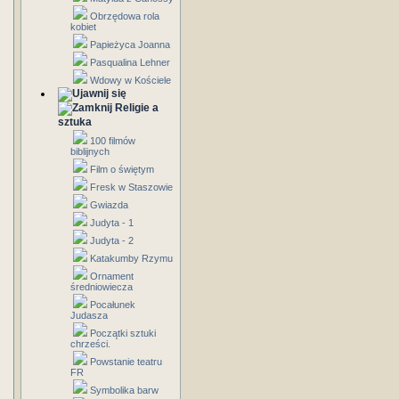
Obrzędowa rola
kobiet
Papieżyca Joanna
Pasqualina Lehner
Wdowy w Kościele
Religie a
sztuka
100 filmów
biblijnych
Film o świętym
Fresk w Staszowie
Gwiazda
Judyta - 1
Judyta - 2
Katakumby Rzymu
Ornament
średniowiecza
Pocałunek
Judasza
Początki sztuki
chrześci.
Powstanie teatru
FR
Symbolika barw