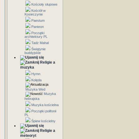
Kościoły słupowe
Kościół w
Kosieczynie
Paestum
Panteon
Początki
architektury PL
Tadż Mahal
Świątynie
buddyjskie
Religie a
muzyka
Hymn
Kolęda
Muzyka Wed
Muzyka
hebrajska
Muzyka kościelna
Początki polifonii
PL
Śpiew kościelny
Religie a
meteoryt