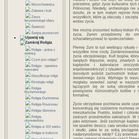
potrzebne, gdyż życie kulturalne tych
Wszechwiedza
Północnej. Niestety, archeologia nie 
Zabawa i kult
doszło, że w tym małym rejonie Ame
Zarys
wszystkich, które ją otaczały, i zaczęt
fenomenologii ofiary
wobec życia.
Świetość
Nie można zrozumieć kultury Indian P
Święta przestrzeń
życia. Zanim przejdziemy do om
scharakteryzować to społeczeństwo.
Religia
Plemię Zuni to lud wielbiący rytuały 
Religia - jedna z
wszystkie inne cnoty. Zainteresowani
definicji
życia obrzędowego. Kult bogów, który
Czym jest religia?
świętych fetyszów, wojny, zmarłych 
kapłanów i kalendarze uroczyst
Religia - zjawisko
współzawodniczyć z rytuałem o naczel
naturalne
dorosłych pośród zachodnich Indi
Klasyfikacja religii
świadomego życia. Wymaga to wyuczen
Etnologia religii
mogłaby wywołać zamęt w naszych 
łączących się ze sobą obrzędów w
Religia
powiązania różnorodnych kultów z 
Bocheńskiego
formalnej.
Religia Durkheima
Życie obrzędowe pochłania wiele czasu
Religia Rousseau
koncentrują się codzienne rozmowy nie 
Religia Skinnera
mieszkańców Pueblo, kobiet i członków
Religia
żadnych przedmiotów sakralnych. W c
obywatelska
jako widzowie. Jeśli zachoruje kapłan
nie spadnie deszcz, cała wioska roztrz
Religia w XIX wieku
i skutki, jakie to za sobą pociągn
Religia w kulturze
nadprzyrodzoną istotę? Czy przerwał
zanim upłynął przepisany czas? Stano