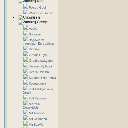
Goci
Polscy Goci
Wierzenia Gotów
Grecja
Apollo
Bogowie
Bogowie w
tragediach Eurypidesa
Dionizje
Grecja i Egipt
Grecka świątynia
Hermes Kylleński
Hestia i Westa
Kadmos i Harmonia
Kosmogonia
Kult Asklepiosa w
Grecji
Kult Kabirów
Misteria
Eleuzyjskie
Mit Adonisa
Mit Orfeusza
Mit Syzyfa