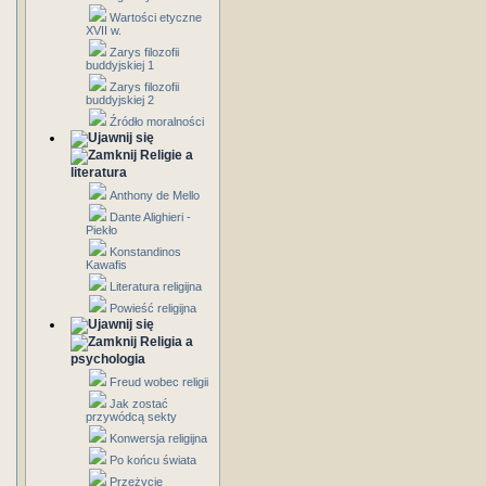
Wartości etyczne
XVII w.
Zarys filozofii
buddyjskiej 1
Zarys filozofii
buddyjskiej 2
Źródło moralności
Religie a
literatura
Anthony de Mello
Dante Alighieri -
Piekło
Konstandinos
Kawafis
Literatura religijna
Powieść religijna
Religia a
psychologia
Freud wobec religii
Jak zostać
przywódcą sekty
Konwersja religijna
Po końcu świata
Przeżycie