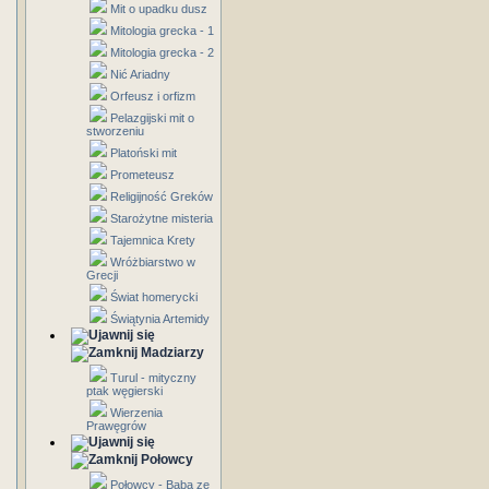
Mit o upadku dusz
Mitologia grecka - 1
Mitologia grecka - 2
Nić Ariadny
Orfeusz i orfizm
Pelazgijski mit o
stworzeniu
Platoński mit
Prometeusz
Religijność Greków
Starożytne misteria
Tajemnica Krety
Wróżbiarstwo w
Grecji
Świat homerycki
Świątynia Artemidy
Madziarzy
Turul - mityczny
ptak węgierski
Wierzenia
Prawęgrów
Połowcy
Połowcy - Baba ze