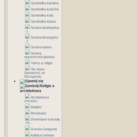
Symbolika kamieni
Symbolika kolorów
Symbolika koła
Symbolika lotosu
Sztuka bizantyjska
- 1
Sztuka bizanyjska
- 2
Sztuka islamu
Sztuka
starochrześcijańska
Tańce a religia
Św. Anna
Samotrzeć ze
Strzegomia
Religie a
architektura
Architektura
chrześci.
Babilon
Borobudur
Drewniane kościoły
- PL
Grecka świątynia
Kaliska cerkiew