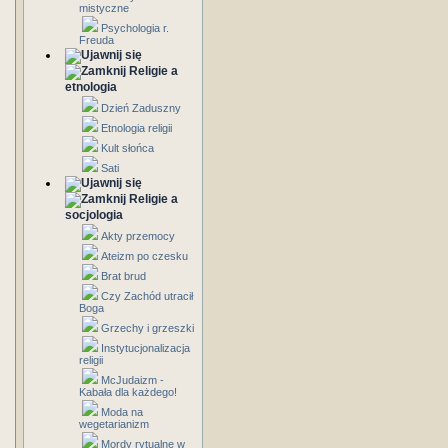
mistyczne
Psychologia r.
Freuda
Religie a
etnologia
Dzień Zaduszny
Etnologia religii
Kult słońca
Sati
Religie a
socjologia
Akty przemocy
Ateizm po czesku
Brat brud
Czy Zachód utracił
Boga
Grzechy i grzeszki
Instytucjonalizacja
religii
McJudaizm -
Kabała dla każdego!
Moda na
wegetarianizm
Mordy rytualne w