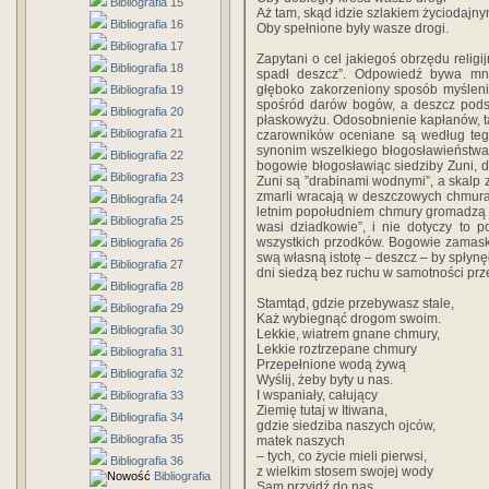
Bibliografia 15
Aż tam, skąd idzie szlakiem życiodajny
Bibliografia 16
Oby spełnione były wasze drogi.
Bibliografia 17
Zapytani o cel jakiegoś obrzędu relig
Bibliografia 18
spadł deszcz”. Odpowiedź bywa mnie
głęboko zakorzeniony sposób myśleni
Bibliografia 19
spośród darów bogów, a deszcz pod
Bibliografia 20
płaskowyżu. Odosobnienie kapłanów, 
Bibliografia 21
czarowników oceniane są według tego
synonim wszelkiego błogosławieństwa.
Bibliografia 22
bogowie błogosławiąc siedziby Zuni, d
Bibliografia 23
Zuni są ”drabinami wodnymi”, a skalp
zmarli wracają w deszczowych chmura
Bibliografia 24
letnim popołudniem chmury gromadzą s
Bibliografia 25
wasi dziadkowie”, i nie dotyczy to 
wszystkich przodków. Bogowie zamask
Bibliografia 26
swą własną istotę – deszcz – by spłynę
Bibliografia 27
dni siedzą bez ruchu w samotności prz
Bibliografia 28
Stamtąd, gdzie przebywasz stale,
Bibliografia 29
Każ wybiegnąć drogom swoim.
Bibliografia 30
Lekkie, wiatrem gnane chmury,
Lekkie roztrzepane chmury
Bibliografia 31
Przepełnione wodą żywą
Bibliografia 32
Wyślij, żeby byty u nas.
I wspaniały, całujący
Bibliografia 33
Ziemię tutaj w Itiwana,
Bibliografia 34
gdzie siedziba naszych ojców,
Bibliografia 35
matek naszych
– tych, co życie mieli pierwsi,
Bibliografia 36
z wielkim stosem swojej wody
Bibliografia
Sam przyjdź do nas.