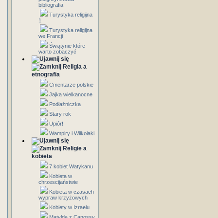
bibliografia
Turystyka religijna
1
Turystyka religijna
we Francji
Świątynie które
warto zobaczyć
Religia a
etnografia
Cmentarze polskie
Jajka wielkanocne
Podłaźniczka
Stary rok
Upiór!
Wampiry i Wilkołaki
Religie a
kobieta
7 kobiet Watykanu
Kobieta w
chrzescijaństwie
Kobieta w czasach
wypraw krzyżowych
Kobiety w Izraelu
Matylda z Canossy