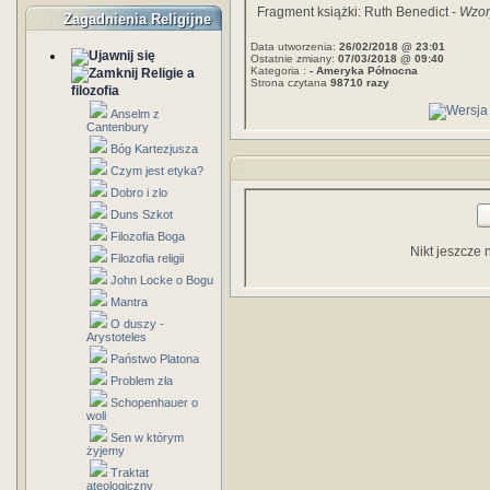
Fragment książki: Ruth Benedict -
Wzor
Zagadnienia Religijne
Data utworzenia:
26/02/2018 @ 23:01
Ostatnie zmiany:
07/03/2018 @ 09:40
Kategoria :
- Ameryka Północna
Religie a
Strona czytana
98710 razy
filozofia
Anselm z
Cantenbury
Bóg Kartezjusza
Czym jest etyka?
Dobro i zlo
Duns Szkot
Filozofia Boga
Nikt jeszcze 
Filozofia religii
John Locke o Bogu
Mantra
O duszy -
Arystoteles
Państwo Platona
Problem zła
Schopenhauer o
woli
Sen w którym
żyjemy
Traktat
ateologiczny