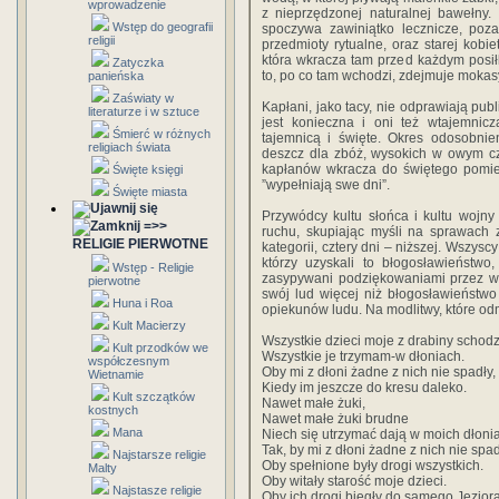
wprowadzenie
z nieprzędzonej naturalnej bawełny. 
Wstęp do geografii
spoczywa zawiniątko lecznicze, po
religii
przedmioty rytualne, oraz starej kob
która wkracza tam przed każdym posił
Zatyczka
to, po co tam wchodzi, zdejmuje mokas
panieńska
Zaświaty w
Kapłani, jako tacy, nie odprawiają pu
literaturze i w sztuce
jest konieczna i oni też wtajemnicz
Śmierć w różnych
tajemnicą i święte. Okres odosobnie
religiach świata
deszcz dla zbóż, wysokich w owym cz
kapłanów wkracza do świętego pomies
Święte księgi
”wypełniają swe dni”.
Święte miasta
Przywódcy kultu słońca i kultu wojny
=>>
ruchu, skupiając myśli na sprawach 
RELIGIE PIERWOTNE
kategorii, cztery dni – niższej. Wszys
którzy uzyskali to błogosławieństwo
Wstęp - Religie
zasypywani podziękowaniami przez wsz
pierwotne
swój lud więcej niż błogosławieństwo 
Huna i Roa
opiekunów ludu. Na modlitwy, które od
Kult Macierzy
Wszystkie dzieci moje z drabiny schod
Kult przodków we
Wszystkie je trzymam-w dłoniach.
współczesnym
Oby mi z dłoni żadne z nich nie spadły,
Wietnamie
Kiedy im jeszcze do kresu daleko.
Kult szczątków
Nawet małe żuki,
kostnych
Nawet małe żuki brudne
Mana
Niech się utrzymać dają w moich dłoni
Tak, by mi z dłoni żadne z nich nie spad
Najstarsze religie
Oby spełnione były drogi wszystkich.
Malty
Oby witały starość moje dzieci.
Najstasze religie
Oby ich drogi biegły do samego Jeziora