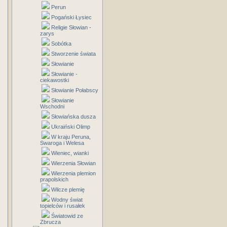
Perun
Pogański Łysiec
Religie Słowian -
zarys
Sobótka
Stworzenie świata
Słowianie
Słowianie -
ciekawostki
Słowianie Połabscy
Słowianie
Wschodni
Słowiańska dusza
Ukraiński Olimp
W kraju Peruna,
Swaroga i Welesa
Wieniec, wianki
Wierzenia Słowian
Wierzenia plemion
prapolskich
Wilcze plemię
Wodny świat
topielców i rusałek
Światowid ze
Zbrucza