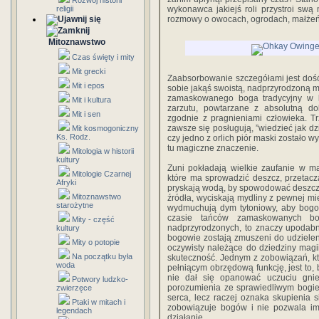
Rozwój historii
religii
wykonawca jakiejś roli przystroi sw
rozmowy o owocach, ogrodach, małżeń
Mitoznawstwo
Czas święty i mity
Mit grecki
Zaabsorbowanie szczegółami jest dość l
Mit i epos
sobie jakąś swoistą, nadprzyrodzoną m
zamaskowanego boga tradycyjny w k
Mit i kultura
zarzutu, powtarzane z absolutną do
Mit i sen
zgodnie z pragnieniami człowieka. Tr
zawsze się posługują, ”wiedzieć jak dzi
Mit kosmogoniczny
Ks. Rodz.
czy jedno z orlich piór maski zostało w
tu magiczne znaczenie.
Mitologia w historii
kultury
Zuni pokładają wielkie zaufanie w m
Mitologie Czarnej
które ma sprowadzić deszcz, przetac
Afryki
pryskają wodą, by spowodować deszcz, 
Mitoznawstwo
źródła, wyciskają mydliny z pewnej mie
starożytne
wydmuchują dym tytoniowy, aby bogo
czasie tańców zamaskowanych bog
Mity - część
nadprzyrodzonych, to znaczy upodabni
kultury
bogowie zostają zmuszeni do udziele
Mity o potopie
oczywisty należące do dziedziny mag
Na początku była
skuteczność. Jednym z zobowiązań, k
woda
pełniącym obrzędową funkcję, jest to,
nie dał się opanować uczuciu gnie
Potwory ludzko-
porozumienia ze sprawiedliwym bogiem
zwierzęce
serca, lecz raczej oznaka skupienia 
Ptaki w mitach i
zobowiązuje bogów i nie pozwala i
legendach
działanie.