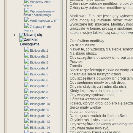
Wiedźmy znad
Cztery razy pałeczki modlitewne pokry
Warty
Cztery razy pałeczkom modlitewnym nad
Wprowadzenie w
świat czarnej magii
Modlitwa u Zuni nie jest nigdy wylewe
które mogą się niewiele różnić mie
Wróżbiarstwo w ST
wydłużane lub skracane. Modlitwy nigd
Z klątwą im do
uroczyste w formie, proszą o spokojne
twarzy
kapłani wojny tak kończą swą modlitwę
Odmówiłem modlitwy
Bibliografia
Za dzieci nasze
Nawet te, co wznoszą dla siebie schron
Bibliografia 1
Na skraju głuszy.
Bibliografia 2
Oby szczęśliwie powiodły ich drogi tam
Puszcze,
Bibliografia 3
Zarośla
Bibliografia 4
Niech rozpościerają ciężkie od wody, c
I osłaniają serca naszych dzieci.
Bibliografia 5
Oby szczęśliwie powiodły ich drogi tam
Bibliografia 6
Oby spełnione mogły być ich drogi.
Bibliografia 7
Oby nie stały się za trudne dla nich,
Kiedy im jeszcze do kresu daleko.
Bibliografia 8
Oby wszyscy synkowie mali,
Bibliografia 9
Córeczki wszystkie małe
I dzieci, których drogi dopiero się zaczn
Bibliografia 10
Serca miały wielkie
Bibliografia 11
I ducha mocnego.
Na drogach swoich do Jeziora Świtu
Bibliografia 12
Obyście rośli i się zestarzeli.
Bibliografia 13
Oby szczęśliwie powiodły was drogi ta
Bibliografia 14
Oby wam dane było żyć.
Oby dobiegły kresu wasze drogi