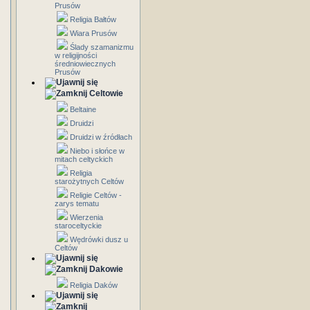
Prusów
Religia Bałtów
Wiara Prusów
Ślady szamanizmu
w religijności
średniowiecznych
Prusów
Celtowie
Beltaine
Druidzi
Druidzi w źródłach
Niebo i słońce w
mitach celtyckich
Religia
starożytnych Celtów
Religie Celtów -
zarys tematu
Wierzenia
staroceltyckie
Wędrówki dusz u
Celtów
Dakowie
Religia Daków