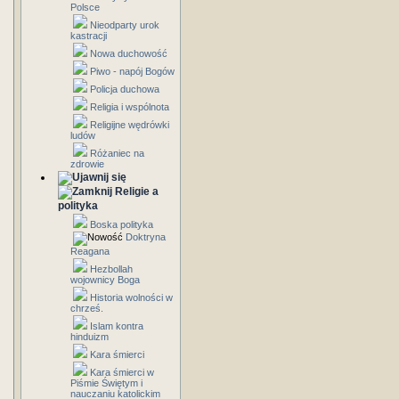
Polsce
Nieodparty urok
kastracji
Nowa duchowość
Piwo - napój Bogów
Policja duchowa
Religia i wspólnota
Religijne wędrówki
ludów
Różaniec na
zdrowie
Religie a
polityka
Boska polityka
Doktryna
Reagana
Hezbollah
wojownicy Boga
Historia wolności w
chrześ.
Islam kontra
hinduizm
Kara śmierci
Kara śmierci w
Piśmie Świętym i
nauczaniu katolickim