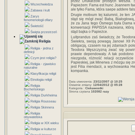
przez Drukarzów prostych weszła. 
Wszechwiedza
Papieżem: Fama est hunc Joannem faemi
ale tylko Fama, która saepe addere fals
Zabawa i kult
Drugie motivum tej kalumnii, że ten JA
Zarys
stąd się mógł zwać Babą, Białogłową
fenomenologii ofiary
że za Jana tego Ósmego była Dama w 
Świetość
konwersacji PAPISSA nazwana, którą
stąd bajka o Papieżce.
Święta przestrzeń
Luitprandus zaś świadczy, że Teodora 
Świekra, swoją powagą Janowi XII P
Religia
obligacją, czasem na jej zdaniach pole
Religia - jedna z
Teodora Męszczyzną zwać się powi
definicji
prawie dependowały. A tak podobno t
niezgoda, różność relacji oczywiści
Czym jest religia?
Papieskiej, jak Minerwa z mózgu się zr
Religia - zjawisko
jest Filia mendacii, a wychowanka Her
naturalne
kompanka.
Klasyfikacja religii
Etnologia religii
Data utworzenia:
23/11/2007 @ 10:25
Ostatnie zmiany:
12/04/2012 @ 05:28
Religia
Kategoria :
Ciekawostki
Bocheńskiego
Strona czytana
102082 razy
Religia Durkheima
Religia Rousseau
Religia Skinnera
Religia
obywatelska
Religia w XIX wieku
Religia w kulturze