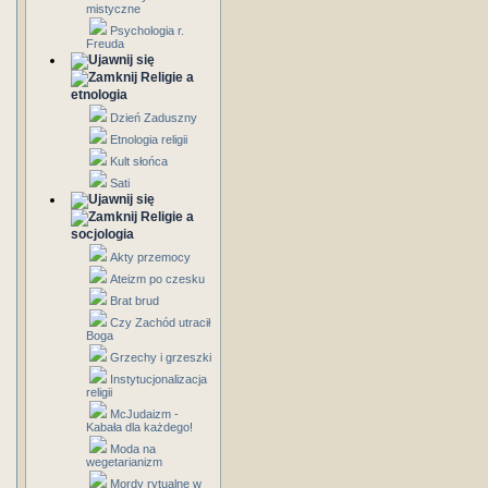
mistyczne
Psychologia r.
Freuda
Religie a
etnologia
Dzień Zaduszny
Etnologia religii
Kult słońca
Sati
Religie a
socjologia
Akty przemocy
Ateizm po czesku
Brat brud
Czy Zachód utracił
Boga
Grzechy i grzeszki
Instytucjonalizacja
religii
McJudaizm -
Kabała dla każdego!
Moda na
wegetarianizm
Mordy rytualne w