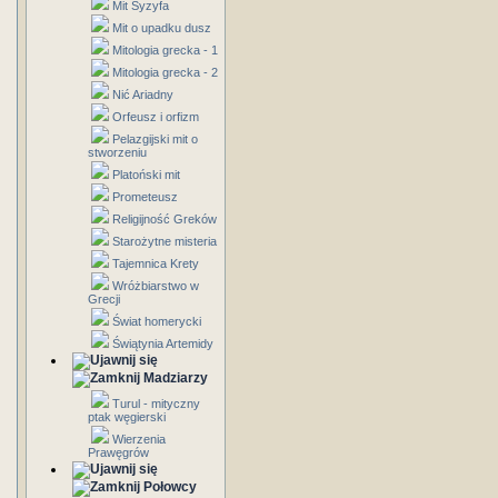
Mit Syzyfa
Mit o upadku dusz
Mitologia grecka - 1
Mitologia grecka - 2
Nić Ariadny
Orfeusz i orfizm
Pelazgijski mit o
stworzeniu
Platoński mit
Prometeusz
Religijność Greków
Starożytne misteria
Tajemnica Krety
Wróżbiarstwo w
Grecji
Świat homerycki
Świątynia Artemidy
Madziarzy
Turul - mityczny
ptak węgierski
Wierzenia
Prawęgrów
Połowcy