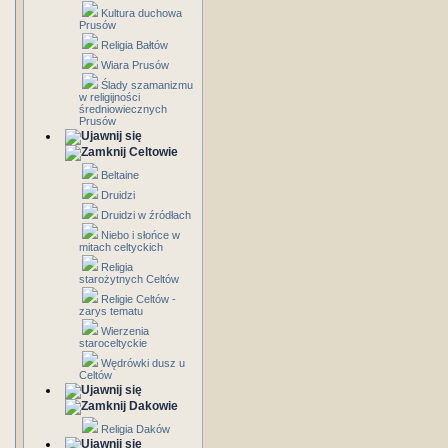
Kultura duchowa
Prusów
Religia Bałtów
Wiara Prusów
Ślady szamanizmu
w religijności
średniowiecznych
Prusów
Celtowie
Beltaine
Druidzi
Druidzi w źródłach
Niebo i słońce w
mitach celtyckich
Religia
starożytnych Celtów
Religie Celtów -
zarys tematu
Wierzenia
staroceltyckie
Wędrówki dusz u
Celtów
Dakowie
Religia Daków