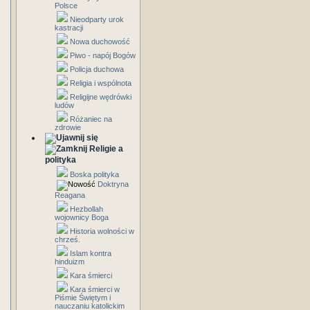
Polsce
Nieodparty urok
kastracji
Nowa duchowość
Piwo - napój Bogów
Policja duchowa
Religia i wspólnota
Religijne wędrówki
ludów
Różaniec na
zdrowie
Religie a
polityka
Boska polityka
Doktryna
Reagana
Hezbollah
wojownicy Boga
Historia wolności w
chrześ.
Islam kontra
hinduizm
Kara śmierci
Kara śmierci w
Piśmie Świętym i
nauczaniu katolickim