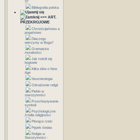
37
Bibliografia polska
=>> ART.
PRZEKROJOWE
Chrześcijaństwo a
pogaństwo
Dlaczego
wierzymy w Boga?
Gramatyka
moralności
Jak rodzili się
bogowie
Kilka słów o New
Age
Neuroteologia
Odrodzenie religii
Piekło w
starożytności
Przechwytywanie
symboli
Psychologiczne
źródła religijności
Płonące rzeki
Pępek świata
Religie w
Starożytności -