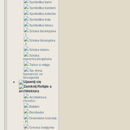
Symbolika barw
Symbolika kamieni
Symbolika kolorów
Symbolika koła
Symbolika lotosu
Sztuka bizantyjska
- 1
Sztuka bizanyjska
- 2
Sztuka islamu
Sztuka
starochrześcijańska
Tańce a religia
Św. Anna
Samotrzeć ze
Strzegomia
Religie a
architektura
Architektura
chrześci.
Babilon
Borobudur
Drewniane kościoły
- PL
Grecka świątynia