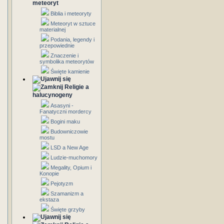
meteoryt
Biblia i meteoryty
Meteoryt w sztuce
materialnej
Podania, legendy i
przepowiednie
Znaczenie i
symbolika meteorytów
Święte kamienie
Religie a
halucynogeny
Asasyni -
Fanatyczni mordercy
Bogini maku
Budowniczowie
mostu
LSD a New Age
Ludzie-muchomory
Megality, Opium i
Konopie
Pejotyzm
Szamanizm a
ekstaza
Święte grzyby