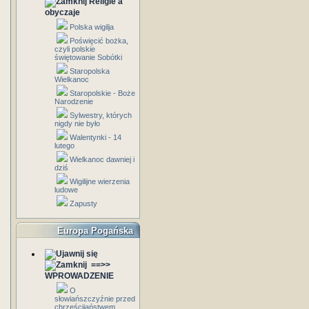
Religie a
obyczaje
Polska wigilja
Poświęcić bożka,
czyli polskie
świętowanie Sobótki
Staropolska
Wielkanoc
Staropolskie - Boże
Narodzenie
Sylwestry, których
nigdy nie było
Walentynki - 14
lutego
Wielkanoc dawniej i
dziś
Wigilijne wierzenia
ludowe
Zapusty
Europa Pogańska
==>>
WPROWADZENIE
O
słowiańszczyźnie przed
chrześcijaństwem