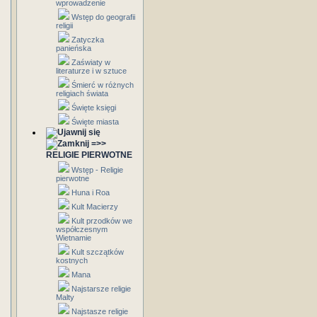
wprowadzenie
Wstęp do geografii
religii
Zatyczka
panieńska
Zaświaty w
literaturze i w sztuce
Śmierć w różnych
religiach świata
Święte księgi
Święte miasta
=>>
RELIGIE PIERWOTNE
Wstęp - Religie
pierwotne
Huna i Roa
Kult Macierzy
Kult przodków we
współczesnym
Wietnamie
Kult szczątków
kostnych
Mana
Najstarsze religie
Malty
Najstasze religie