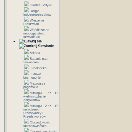
Okolice Bałtyku
Religie
Indoeuropejczyków
Wierzenia
Prasłowian
Współczesne
neopogaństwo
słowiańskie
Słowianie
Arkona
Badania nad
Słowianami
Kupalnocka
Ludowe
kosmogonie
Mazowsze
pogańskie
Mitologia - 1 cz. - O
wielkim dzbanie
Zerywanów
Mitologia - 2 cz. - O
narodzeniu
Przestworzy i
Przedstworzów
Obrzędowość
starosłowiańska
Obrzędy powitania