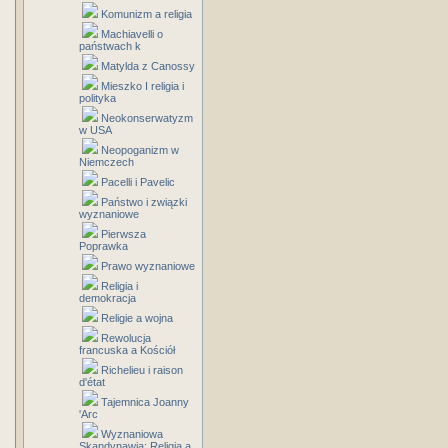
Komunizm a religia
Machiavelli o
państwach k
Matylda z Canossy
Mieszko I religia i
polityka
Neokonserwatyzm
w USA
Neopoganizm w
Niemczech
Pacelli i Pavelic
Państwo i związki
wyznaniowe
Pierwsza
Poprawka
Prawo wyznaniowe
Religia i
demokracja
Religie a wojna
Rewolucja
francuska a Kościół
Richelieu i raison
d'état
Tajemnica Joanny
'Arc
Wyznaniowa
Skandynawia: Religia a