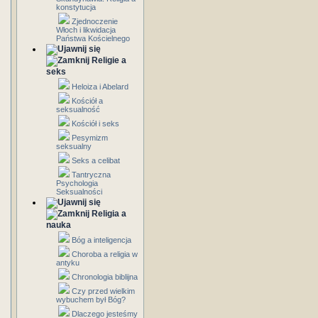
konstytucja
Zjednoczenie
Włoch i likwidacja
Państwa Kościelnego
Religie a
seks
Heloiza i Abelard
Kościół a
seksualność
Kościół i seks
Pesymizm
seksualny
Seks a celibat
Tantryczna
Psychologia
Seksualności
Religia a
nauka
Bóg a inteligencja
Choroba a religia w
antyku
Chronologia biblijna
Czy przed wielkim
wybuchem był Bóg?
Dlaczego jesteśmy