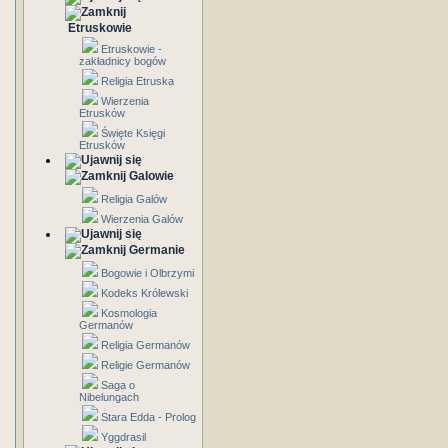
Etruskowie
Etruskowie -
zakładnicy bogów
Religia Etruska
Wierzenia
Etrusków
Święte Księgi
Etrusków
Galowie
Religia Galów
Wierzenia Galów
Germanie
Bogowie i Olbrzymi
Kodeks Królewski
Kosmologia
Germanów
Religia Germanów
Religie Germanów
Saga o
Nibelungach
Stara Edda - Prolog
Yggdrasil