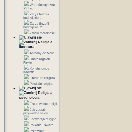
Wartości etyczne
XVII w.
Zarys filozofii
buddyjskiej 1
Zarys filozofii
buddyjskiej 2
Źródło moralności
Religie a
literatura
Anthony de Mello
Dante Alighieri -
Piekło
Konstandinos
Kawafis
Literatura religijna
Powieść religijna
Religia a
psychologia
Freud wobec religii
Jak zostać
przywódcą sekty
Konwersja religijna
Po końcu świata
Przeżycie