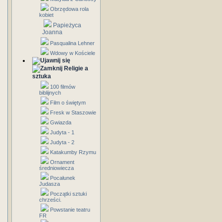
Obrzędowa rola
kobiet
Papieżyca
Joanna
Pasqualina Lehner
Wdowy w Kościele
Religie a
sztuka
100 filmów
biblijnych
Film o świętym
Fresk w Staszowie
Gwiazda
Judyta - 1
Judyta - 2
Katakumby Rzymu
Ornament
średniowiecza
Pocałunek
Judasza
Początki sztuki
chrześci.
Powstanie teatru
FR