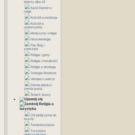
dobrzy albo źli
Karol Darwin o
religii
Kościół a ewolucja
Kościół a
uniwersytety
Medycyna i religia
Neuroteologia
Pan Bóg i
zwierzęta
Religia i geny
Religia i moralność
Religie a ekologia
Teologia Newtona
Vetulani o wierze
Ziemia płaska i
ziemia pusta
Śmierć duszy
Religia a
turystyka
Od pielgrzyma do
turysty
Tanatoturystyka
Turystyka
pielgrzymkowa -