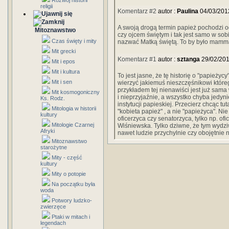
Rozwój historii
religii
Komentarz #2
autor :
Paulina
04/03/201
A swoją drogą termin papież pochodzi od
Mitoznawstwo
czy ojcem świętym i tak jest samo w s
Czas święty i mity
nazwać Matką świętą. To by było mamm
Mit grecki
Komentarz #1
autor :
sztanga
29/02/201
Mit i epos
Mit i kultura
To jest jasne, że tę historię o "papieży
Mit i sen
wierzyć jakiemuś nieszczęśnikowi które
przykładem tej nienawiści jest już sama
Mit kosmogoniczny
i nieprzyjaźnie, a wszystko chyba jedyn
Ks. Rodz.
instytucji papieskiej. Przecierz chcąc 
Mitologia w historii
"kobieta papież" , a nie "papieżyca". Ni
kultury
oficerzyca czy senatorzyca, tylko np. o
Mitologie Czarnej
Wiśniewska. Tylko dziwne, że tym wydzi
Afryki
nawet ludzie przychylnie czy obojętnie na
Mitoznawstwo
starożytne
Mity - część
kultury
Mity o potopie
Na początku była
woda
Potwory ludzko-
zwierzęce
Ptaki w mitach i
legendach