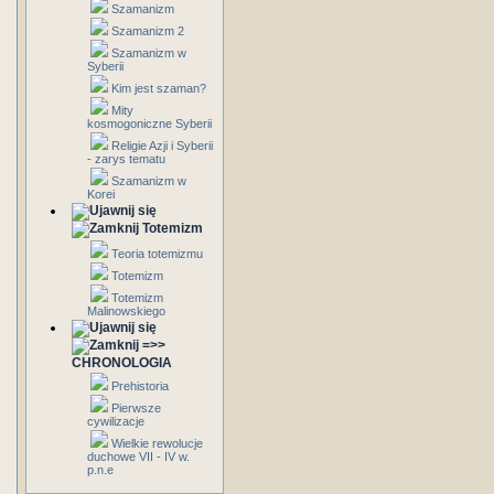
Szamanizm
Szamanizm 2
Szamanizm w
Syberii
Kim jest szaman?
Mity
kosmogoniczne Syberii
Religie Azji i Syberii
- zarys tematu
Szamanizm w
Korei
Totemizm
Teoria totemizmu
Totemizm
Totemizm
Malinowskiego
=>>
CHRONOLOGIA
Prehistoria
Pierwsze
cywilizacje
Wielkie rewolucje
duchowe VII - IV w.
p.n.e