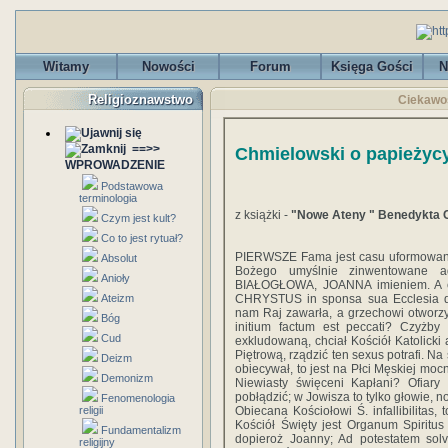
Witamy
Nowości
Forum
Księga Gości
N
Religioznawstwo
Ciekawos
==>>
Chmielowski o papieżyc
WPROWADZENIE
Podstawowa
terminologia
z książki -
"Nowe Ateny " Benedykta 
Czym jest kult?
Co to jest rytuał?
PIERWSZE Fama jest casu uformowana,
Absolut
Bożego umyślnie zinwentowane a
Anioły
BIAŁOGŁOWA, JOANNA imieniem. A c
CHRYSTUS in sponsa sua Ecclesia do
Ateizm
nam Raj zawarła, a grzechowi otworzy
Bóg
initium factum est peccati? Czyżb
Cud
exkludowaną, chciał Kościół Katolicki
Piętrową, rządzić ten sexus potrafi. 
Deizm
obiecywał, to jest na Płci Męskiej mocne
Demonizm
Niewiasty święceni Kapłani? Ofia
pobłądzić; w Jowisza to tylko głowie, n
Fenomenologia
Obiecana Kościołowi Ś. infallibilitas, t
religii
Kościół Święty jest Organum Spiritus
Fundamentalizm
dopieroż Joanny; Ad potestatem solv
religijny