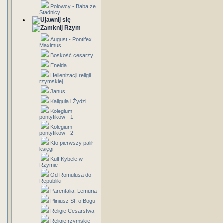
Połowcy - Baba ze
Stadnicy
Rzym
August - Pontifex
Maximus
Boskość cesarzy
Eneida
Hellenizacji religii
rzymskiej
Janus
Kaligula i Żydzi
Kolegium
pontyfików - 1
Kolegium
pontyfików - 2
Kto pierwszy palił
księgi
Kult Kybele w
Rzymie
Od Romulusa do
Republiki
Parentalia, Lemuria
Pliniusz St. o Bogu
Religie Cesarstwa
Religie rzymskie