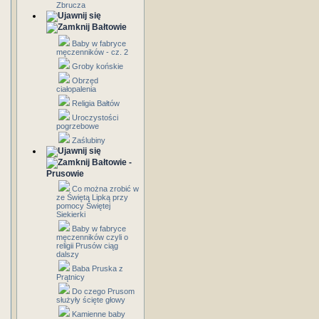
Zbrucza
Bałtowie
Baby w fabryce
męczenników - cz. 2
Groby końskie
Obrzęd
ciałopalenia
Religia Bałtów
Uroczystości
pogrzebowe
Zaślubiny
Bałtowie -
Prusowie
Co można zrobić w
ze Świętą Lipką przy
pomocy Świętej
Siekierki
Baby w fabryce
męczenników czyli o
religii Prusów ciąg
dalszy
Baba Pruska z
Prątnicy
Do czego Prusom
służyły ścięte głowy
Kamienne baby