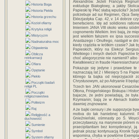
Alexandrów. Jeżeli Francya Regnu
Historia Boga
exkluduje Białogłowy, a jakby Stolic
Papieski tę Płeć słabą wpuściła? Jeże
Historia Piekła
potrzebuje ad sui Regimen, Ojca Świę
Historia grzechu
Eklezjastyka Cap. 42, v. 14 dobrze czyn
benefaciens. Idę ad solidiores rati
Kozioł ofiarny
Imieniem JANA VIII około wieku siód
Krytyka religii
cognomento Wielkim. Inni bają, że m
Mistycyzm
jest wielkim fałszem ex ipsa succes
Anastazego i Onufrego, nastąpił w dni
Nadnaturalna moc
kiedy rządziła w krótkim czasie? Jak
Objawienia
Papieskich, który na Elekcyi Sergiu
Wielkiego i innych dwóch Papieżów by
Oblicza
choć allegorycznie nie namienił? albo i
reinkarnacji
Kwiatkiewicz in fraude Haeresiarcharu
Ofiara
Pokazuje się jedyne i prawdziwe te 
Opętanie
naznaczają lat 2 i Miesięcy 5 na Papies
którego ta bajka od nieprzyjaciół z
Piekło
Chrystusowym, aż po Adryanie II będąc 
Początki badań
Trzech ten JAN ukoronował Cesarzów,
religii PL
Ottona, Frisigeńskiego Biskupa i Histo
Początki
bajacze, że jedni powiadają, że była
religioznawstwa
Rzymianin; bają że w Atenach trakto
Politeizm
dawniej zrujnowane.
Raj
A że bajki censury i złe suppozycje by
motiva do tak haniebnej kalumnii. 
Religijność a
Gnieźnieński, ośmnasty po Ś. Woyci
duchowość
przeczytawszy, na marynesie piórem n
Sumienie
praecipitantiam bez konsyderacyi, j
jednak pisząc kontynuacją Kronik Sygib
Symbol
wspomina, chyba w powtórne Exemplar
System ofiarny