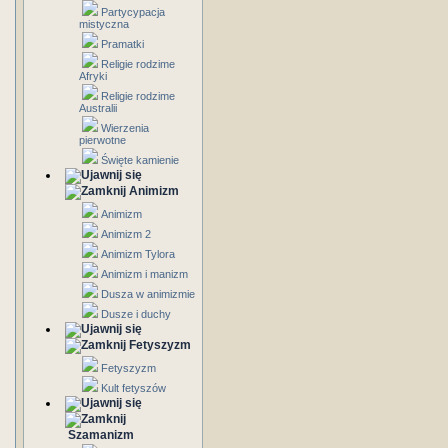
Partycypacja
mistyczna
Pramatki
Religie rodzime
Afryki
Religie rodzime
Australii
Wierzenia
pierwotne
Święte kamienie
Animizm
Animizm
Animizm 2
Animizm Tylora
Animizm i manizm
Dusza w animizmie
Dusze i duchy
Fetyszyzm
Fetyszyzm
Kult fetyszów
Szamanizm