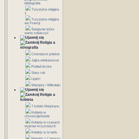
bibliografia
Turystyka religijna
1
Turystyka religijna
we Francji
Świątynie które
warto zobaczyć
Religia a
etnografia
Cmentarze polskie
Jajka wielkanocne
Podłaźniczka
Stary rok
Upiór!
Wampiry i Wilkołaki
Religie a
kobieta
7 kobiet Watykanu
Kobieta w
chrzescijaństwie
Kobieta w czasach
wypraw krzyżowych
Kobiety w Izraelu
Matylda z Canossy