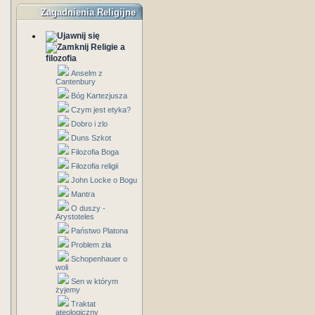
Zagadnienia Religijne
Religie a
filozofia
Anselm z
Cantenbury
Bóg Kartezjusza
Czym jest etyka?
Dobro i zlo
Duns Szkot
Filozofia Boga
Filozofia religii
John Locke o Bogu
Mantra
O duszy -
Arystoteles
Państwo Platona
Problem zła
Schopenhauer o
woli
Sen w którym
żyjemy
Traktat
ateologiczny