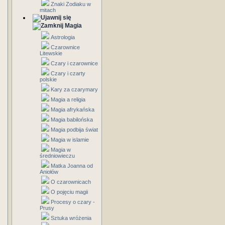
Znaki Zodiaku w
mitach
Magia
Astrologia
Czarownice
Litewskie
Czary i czarownice
Czary i czarty
polskie
Kary za czarymary
Magia a religia
Magia afrykańska
Magia babilońska
Magia podbija świat
Magia w islamie
Magia w
średniowieczu
Matka Joanna od
Aniołów
O czarownicach
O pojęciu magii
Procesy o czary -
Prusy
Sztuka wróżenia