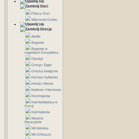
Goci
Polscy Goci
Wierzenia Gotów
Grecja
Apollo
Bogowie
Bogowie w
tragediach Eurypidesa
Dionizje
Grecja i Egipt
Grecka świątynia
Hermes Kylleński
Hestia i Westa
Kadmos i Harmonia
Kosmogonia
Kult Asklepiosa w
Grecji
Kult Kabirów
Misteria
Eleuzyjskie
Mit Adonisa
Mit Orfeusza