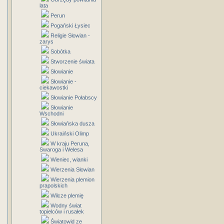
lata
Perun
Pogański Łysiec
Religie Słowian -
zarys
Sobótka
Stworzenie świata
Słowianie
Słowianie -
ciekawostki
Słowianie Połabscy
Słowianie
Wschodni
Słowiańska dusza
Ukraiński Olimp
W kraju Peruna,
Swaroga i Welesa
Wieniec, wianki
Wierzenia Słowian
Wierzenia plemion
prapolskich
Wilcze plemię
Wodny świat
topielców i rusałek
Światowid ze