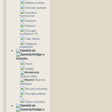
Kaliska cerkiew
Kościoły słupowe
Kościół w
Kosieczynie
Paestum
Panteon
Początki
architektury PL
Tadż Mahal
Świątynie
buddyjskie
Religie a
muzyka
Hymn
Kolęda
Muzyka Wed
Muzyka
hebrajska
Muzyka kościelna
Początki polifonii
PL
Śpiew kościelny
Religie a