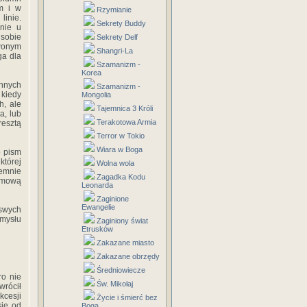
m i w
Rzymianie
linie.
Sekrety Buddy
lnie u
 sobie
Sekrety Delf
rwonym
Shangri-La
ga dla
Szamanizm -
Korea
ynnych
Szamanizm -
 kiedy
Mongolia
h, ale
Tajemnica 3 Króli
a, lub
Terakotowa Armia
esztą
Terror w Tokio
Wiara w Boga
o pism
której
Wolna wola
remnie
Zagadka Kodu
zumową
Leonarda
Zaginione
Ewangelie
 swych
amysłu
Zaginiony świat
Etrusków
Zakazane miasto
Zakazane obrzędy
Średniowiecze
ro nie
Św. Mikołaj
wrócił
kcesji
Życie i śmierć bez
się od
Boga