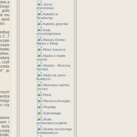
obie.a
Jezus -
tórego
dzieciństwo
: grób
Katedra w
mi mu
Strasburgu
a spod
ści.
Katedry gotyckie
Kody
Według
chrześcijaństwa
 C. f.
Masaru Emoto -
rczyło
Wieści z Wody
czasie
traktu
Mnisi i kacerze
żliwe,
Nauka o stanie
aturę
umyslu
a
, czyli
Newton - Mroczny
ozwija
Heretyk
ch
" „to
Niebo na ziemi -
Buddyzm
Nieznana rodzina
Jezusa
innych
Petra
ierdza
Księgi
Pierwsza Krucjata
go czy
Piramidy
Scjentologia
wiema
Skala
sem i
porównawcza planet
h duży
Skarby wczesnego
aczają
Średniowiecza
nijki,