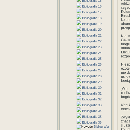
Bibliografia 15
oddz
Bibliografia 16
częśc
Kolum
Bibliografia 17
Etrus
Bibliografia 18
kolum
atram
Bibliografia 19
przep
Bibliografia 20
Bibliografia 21
Nie m
Etrusc
Bibliografia 22
mogli
Bibliografia 23
dumny
Lucj
Bibliografia 24
rozpo
Bibliografia 25
Niesp
Bibliografia 26
ezote
Bibliografia 27
nie d
Bibliografia 28
usiło
teori
Bibliografia 29
Bibliografia 30
„Oto,
cudów
Bibliografia 31
bogów
Bibliografia 32
Non T
Bibliografia 33
indic
Bibliografia 34
Bibliografia 35
Zwykl
znacz
Bibliografia 36
słusz
Bibliografia
kolum