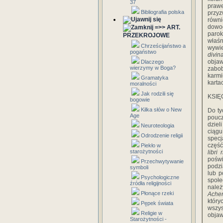
37
prawe
Bibliografia polska
przyz
równi
dowod
=>> ART.
parok
PRZEKROJOWE
właś
Chrześcijaństwo a
wywie
pogaństwo
divin
objaw
Dlaczego
wierzymy w Boga?
zabob
karmi
Gramatyka
karta
moralności
Jak rodzili się
KSIĘ
bogowie
Kilka słów o New
Do ty
Age
pouc
dziel
Neuroteologia
ciągu
Odrodzenie religii
specj
część
Piekło w
starożytności
libri 
poświ
Przechwytywanie
podzi
symboli
lub p
Psychologiczne
społe
źródła religijności
należ
Płonące rzeki
Acher
któr
Pępek świata
wszys
Religie w
objaw
Starożytności -