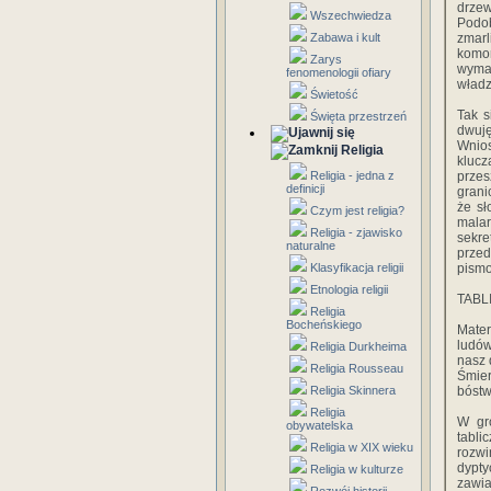
drzew
Wszechwiedza
Podob
Zabawa i kult
zmarl
komo
Zarys
wymal
fenomenologii ofiary
władz
Świetość
Tak s
Święta przestrzeń
dwuję
Wnios
Religia
klucz
Religia - jedna z
prze
definicji
grani
że sł
Czym jest religia?
mala
Religia - zjawisko
sekre
naturalne
przed
Klasyfikacja religii
pismo
Etnologia religii
TABL
Religia
Bocheńskiego
Mater
ludów
Religia Durkheima
nasz 
Religia Rousseau
Śmier
Religia Skinnera
bóstw
Religia
W gr
obywatelska
tabl
Religia w XIX wieku
rozwi
dypty
Religia w kulturze
zawia