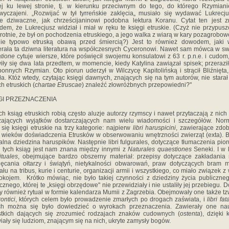
j ku lewej stronie, tj. w kierunku przeciwnym do tego, do którego Rzymiani
wyczajeni. „Rozwijać w tył tyrreńskie zaklęcia„ musiało się wydawać Lukrecj
e dziwaczne, jak chrześcijaninowi podobna lektura Koranu. Cytat ten jest z
em, że Lukrecjusz widział i miał w ręku te księgi etruskie. (Czyż nie przypus
rotnie, że był on pochodzenia etruskiego, a jego walka z wiarą w kary pozagrobow
nie typowo etruską obawą przed śmiercią?) Jest to również dowodem, jaki 
rała ta dziwna literatura na współczesnych Cyceronowi. Nawet sam mówca w s
atione
cytuje wiersze, które poświęcił swojemu konsulatowi z 63 r. p.n.e. i cudom,
iły się dwa lata przedtem, w momencie, kiedy Katylina zawiązał spisek; przerazi
onnych Rzymian. Oto piorun uderzył w Wilczycę Kapitolińską i strącił Bliźnięta,
ła. Któż wtedy, czytając księgi dawnych, znających się na tym autorów, nie starał
ch etruskich (
chartae Etruscae
) znaleźć złowróżbnych przepowiedni?"
GI PRZEZNACZENIA
ch ksiąg etruskich robią często aluzje autorzy rzymscy i nawet przytaczają z nich
zających wyjątków dostarczających nam wielu wiadomości i szczegółów. Norm
i się księgi etruskie na trzy kategorie: najpierw
libri haruspicini
, zawierające zdo
 wieków doświadczenia Etrusków w obserwowaniu wnętrzności zwierząt (exta). B
alna dziedzina haruspików. Następnie libri fulgurales, dotyczące tłumaczenia pio
 tych ksiąg jest nam znana między innymi z
Naturales quaestiones
Seneki. I w
rituales
, obejmujące bardzo obszerny materiał: przepisy dotyczące zakładania 
ęcania ołtarzy i świątyń, nietykalności obwarowań, praw dotyczących bram m
ału na tribus, kurie i centurie, organizacji armii i wszystkiego, co miało związek z
okojem. Krótko mówiąc, nie było takiej czynności z dziedziny życia publiczne
cznego, której te „księgi obrzędowe" nie przewidziały i nie ustaliły jej przebiegu. D
y również rytuał w formie kalendarza Mumii z Zagrzebia. Obejmowały one także tz
ontici
, których celem było prowadzenie zmarłych po drogach zaświata, i
libri fat
ych można się było dowiedzieć o wyrokach przeznaczenia. Zawierały one na
tkich dających się zrozumieć rodzajach znaków cudownych (
ostenta
), dzięki 
iały się ludziom, znającym się na nich, ukryte zamysły bogów.