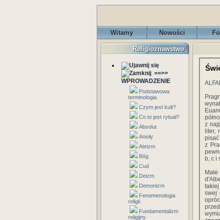
Witamy
Nowości
Fo
Religioznawstwo
Świ
==>>
WPROWADZENIE
ALFA
Podstawowa
Prag
terminologia
wyna
Czym jest kult?
Euand
Co to jest rytuał?
półno
z naj
Absolut
liter
Anioły
pisać
z Pra
Ateizm
pewno
Bóg
b, c i
Cud
Małe
Deizm
d'Alb
Demonizm
takie
swej 
Fenomenologia
opró
religii
przed
Fundamentalizm
wymia
religijny