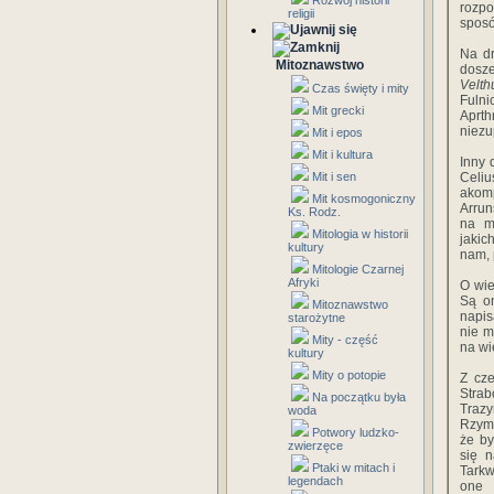
Rozwój historii
rozpo
religii
sposó
Na dr
Mitoznawstwo
dosze
Velth
Czas święty i mity
Fulni
Mit grecki
Aprth
niezu
Mit i epos
Mit i kultura
Inny 
Mit i sen
Celiu
akomp
Mit kosmogoniczny
Arrun
Ks. Rodz.
na m
Mitologia w historii
jakic
kultury
nam, 
Mitologie Czarnej
Afryki
O wie
Są o
Mitoznawstwo
napis
starożytne
nie m
Mity - część
na wi
kultury
Mity o potopie
Z cze
Stra
Na początku była
Trazy
woda
Rzymu
Potwory ludzko-
że by
zwierzęce
się n
Ptaki w mitach i
Tarkw
legendach
one 