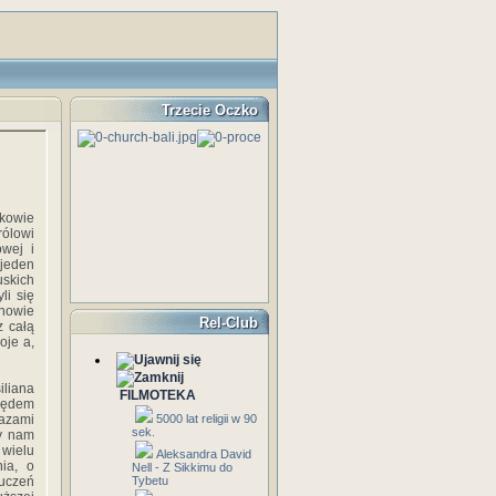
Trzecie Oczko
kowie
ólowi
owej i
 jeden
uskich
li się
ynowie
Rel-Club
z całą
oje a,
liana
FILMOTEKA
ględem
razami
5000 lat religii w 90
sek.
ły nam
wielu
Aleksandra David
nia, o
Nell - Z Sikkimu do
 uczeń
Tybetu