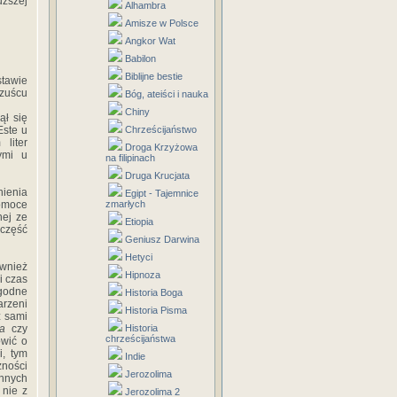
uższej
Alhambra
Amisze w Polsce
Angkor Wat
Babilon
Biblijne bestie
stawie
rzuścu
Bóg, ateiści i nauka
Chiny
ął się
Este u
Chrześcijaństwo
liter
Droga Krzyżowa
ymi u
na filipinach
Druga Krucjata
ienia
Egipt - Tajemnice
omoce
zmarłych
nej ze
Etiopia
 część
Geniusz Darwina
Hetyci
wnież
Hipnoza
i czas
 godne
Historia Boga
arzeni
Historia Pisma
ż sami
ia
czy
Historia
chrześcijaństwa
ówić o
, tym
Indie
zności
Jerozolima
innych
 nie z
Jerozolima 2