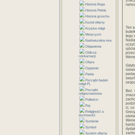
znacz
Historia Boga
ramce
Historia Piekła
Historia grzechu
Kozioł ofiarny
Ten s
Krytyka religii
butelk
Mistycyzm
tego 
Naśla
Nadnaturalna moc
uczyć
Objawienia
ujśc
Oblicza
prze
reinkarnacji
Wene
Ofiara
Gdyb
Opętanie
niew
pedag
Piekło
swych
Początki badań
zespo
religii PL
Początki
Bez 
religioznawstwa
znacz
zacho
Politeizm
podzi
Raj
ci, c
Religijność a
Grecy
duchowość
elem
Wene
Sumienie
bardz
Symbol
dydak
zach
System ofiarny