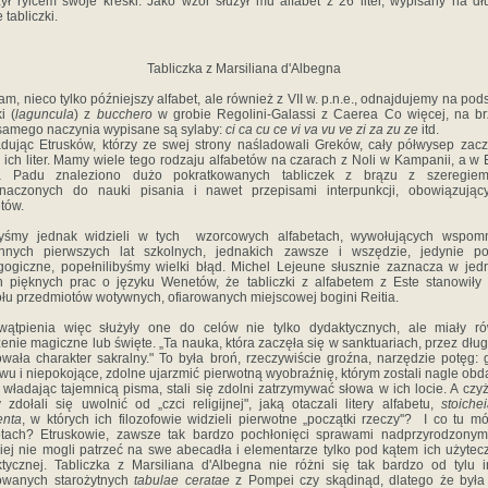
ył rylcem swoje kreski. Jako wzór służył mu alfabet z 26 liter, wypisany na dł
 tabliczki.
Tabliczka z Marsiliana d'Albegna
am, nieco tylko późniejszy alfabet, ale również z VII w. p.n.e., odnajdujemy na pod
i (
laguncula
) z
bucchero
w grobie Regolini-Galassi z Caerea Co więcej, na b
samego naczynia wypisane są sylaby:
ci ca cu ce vi va vu ve zi za zu ze
itd.
dując Etrusków, którzy ze swej strony naśladowali Greków, cały półwysep zacz
 ich liter. Mamy wiele tego rodzaju alfabetów na czarach z Noli w Kampanii, a w 
ia Padu znaleziono dużo pokratkowanych tabliczek z brązu z szeregiem 
znaczonych do nauki pisania i nawet przepisami interpunkcji, obowiązując
tów.
yśmy jednak widzieli w tych wzorcowych alfabetach, wywołujących wspomn
innych pierwszych lat szkolnych, jednakich zawsze i wszędzie, jedynie p
ogiczne, popełnilibyśmy wielki błąd. Michel Lejeune słusznie zaznacza w jed
 pięknych prac o języku Wenetów, że tabliczki z alfabetem z Este stanowiły
łu przedmiotów wotywnych, ofiarowanych miejscowej bogini Reitia.
wątpienia więc służyły one do celów nie tylko dydaktycznych, ale miały ró
enie magiczne lub święte. „Ta nauka, która zaczęła się w sanktuariach, przez dług
wała charakter sakralny." To była broń, rzeczywiście groźna, narzędzie potęg:
wu i niepokojące, zdolne ujarzmić pierwotną wyobraźnię, którym zostali nagle obd
o władając tajemnicą pisma, stali się zdolni zatrzymywać słowa w ich locie. A czy
 zdołali się uwolnić od „czci religijnej", jaką otaczali litery alfabetu,
stoiche
enta
, w których ich filozofowie widzieli pierwotne „początki rzeczy''? I co tu m
tach? Etruskowie, zawsze tak bardzo pochłonięci sprawami nadprzyrodzonymi
iej nie mogli patrzeć na swe abecadła i elementarze tylko pod kątem ich użytec
tycznej. Tabliczka z Marsiliana d'Albegna nie różni się tak bardzo od tylu 
owanych starożytnych
tabulae ceratae
z Pompei czy skądinąd, dlatego że była