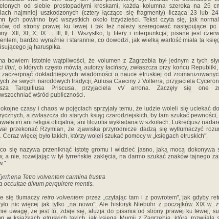
ielonych od siebie prostopadłymi kreskami, każda kolumna szeroka na 25 c
iach najmniej uszkodzonych (cztery łączące się fragmenty) licząca 23 lub 24 
n tych powinno być wszystkich około trzydzieści. Tekst czyta się, jak norma
ków, od strony prawej ku lewej i tak też należy szeregować następujące po
ny: XII, XI, X, IX ... III, II, I. Wszystko, tj. litery i interpunkcja, pisane jest cze
entem, bardzo wyraźnie i starannie, co dowodzi, jak wielką wartość miała ta księ
isującego ją haruspika.
a bowiem istotnie wątpliwości, że volumen z Zagrzebia był jednym z tych sł
i libri
, o których często mówią autorzy łacińscy, zwłaszcza przy końcu Republiki,
 zaczerpnąć dokładniejszych wiadomości o nauce etruskiej od zromanizowanyc
ch ze swych narodowych tradycji, Aulusa Caeciny z Volterra, przyjaciela Cyceron
usza Tarquitiusa Priscusa, przyjaciela vV arrona. Zaczęły się one zr
wszechniać wśród publiczności.
okojne czasy i chaos w pojęciach sprzyjały temu, że ludzie woleli się uciekać d
rycznych, a zwłaszcza do starych ksiąg czarodziejskich, by tam szukać pewności, 
awała im ani religia oficjalna, ani filozofia wykładana w szkołach. Lukrecjusz nada
wał przekonać Rzymian, że zjawiska przyrodnicze dadzą się wytłumaczyć ro
ą. Coraz więcej było takich, którzy woleli szukać pomocy w „księgach etruskich".
 co się nazywa przeniknąć istotę gromu i widzieć jasno, jaką mocą dokonywa
, a nie, rozwijając w tył tyrreńskie zaklęcia, na darmo szukać znaków tajnego z
."
yrrhena Tetro volventem carmina frustra
ia occultae divum perquirere mentis.
e się tłumaczy
retro volventem
przez „czytając tam i z powrotem", jak gdyby ret
yło nic więcej jak tylko „na nowo". Ale historyk Niebuhr z początków XIX w. z
nie uwagę, że jest to, zdaje się, aluzja do pisania od strony prawej ku lewej, su
n w książkach etruskich takich, jak księga Mumii z Zagrzebia, która rozwijała 