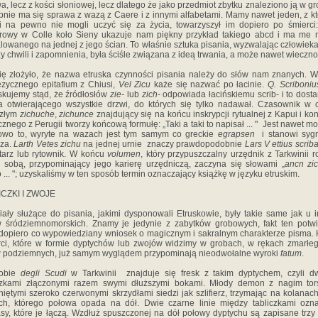
a, lecz z kości słoniowej, lecz dlatego że jako przedmiot zbytku znaleziono ją w gr
nie ma się sprawa z wazą z Caere i z innymi alfabetami. Mamy nawet jeden, z k
i na pewno nie mogli uczyć się za życia, towarzyszył im dopiero po śmierci
rowy w Colle koło Sieny ukazuje nam piękny przykład takiego abcd i ma me 
owanego na jednej z jego ścian. To właśnie sztuka pisania, wyzwalając człowiek
y chwili i zapomnienia, była ściśle związana z ideą trwania, a może nawet wieczno
ię złożyło, że nazwa etruska czynności pisania należy do słów nam znanych. 
zycznego epitafium z Chiusi,
Vel Zicu
każe się nazwać po łacinie.
Q. Scribonius
kujemy stąd, że źródłosłów
zie-
lub
zich-
odpowiada łacińskiemu scrib- i to dosta
a otwierającego wszystkie drzwi, do których się tylko nadawał. Czasownik w 
szłym
zichuche
,
zichunce
znajdujący się na końcu inskrypcji rytualnej z Kapui i kon
cznego z Perugii tworzy końcową formułę: „Taki a taki to napisał ... " Jest nawet mo
owo to, wyryte na wazach jest tym samym co greckie
egrapsen
i stanowi sygn
rza.
Larth Vetes zichu
na jednej urnie znaczy prawdopodobnie
Lars V ettius scrib
tarz lub rytownik. W końcu
volumen
, który przypuszczalny urzędnik z Tarkwinii r
 sobą, przypominający jego karierę urzędniczą, zaczyna się słowami „
ancn zi
 ... "; uzyskaliśmy w ten sposób termin oznaczający książkę w języku etruskim.
ICZKI I ZWOJE
iały służące do pisania, jakimi dysponowali Etruskowie, były takie same jak u 
 śródziemnomorskich. Znamy je jedynie z zabytków grobowych, fakt ten potw
dopiero co wypowiedziany wniosek o magicznym i sakralnym charakterze pisma. 
ci, które w formie dyptychów lub zwojów widzimy w grobach, w rękach zmarłe
 podziemnych, już samym wyglądem przypominają nieodwołalne wyroki
fatum
.
obie
degli Scudi
w Tarkwinii znajduje się fresk z takim dyptychem, czyli d
iczkami złączonymi razem swymi dłuższymi bokami. Młody demon z nagim tor
niętymi szeroko czerwonymi skrzydłami siedzi jak szlifierz, trzymając na kolanac
ch, którego połowa opada na dół. Dwie czarne linie między tabliczkami ozn
sy, które je łączą. Wzdłuż spuszczonej na dół połowy dyptychu są zapisane trzy li