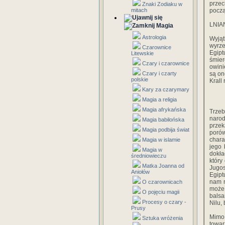
prze
Znaki Zodiaku w
mitach
począ
LNIA
Magia
Astrologia
Wyjąt
wyrze
Czarownice
Egipt
Litewskie
śmier
Czary i czarownice
owini
Czary i czarty
są on
polskie
Krall
Kary za czarymary
Magia a religia
Magia afrykańska
Trzeb
narod
Magia babilońska
prze
Magia podbija świat
poró
chara
Magia w islamie
jego 
Magia w
dokła
średniowieczu
który
Matka Joanna od
Jugos
Aniołów
Egipt
nam n
O czarownicach
może,
O pojęciu magii
balsa
Procesy o czary -
Nilu,
Prusy
Mimo
Sztuka wróżenia
towar