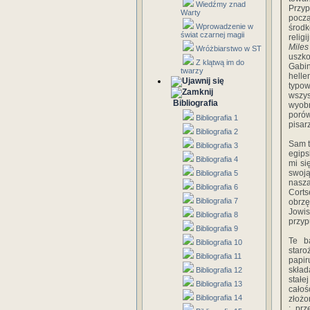
Wiedźmy znad
Przyp
Warty
począ
Wprowadzenie w
środk
świat czarnej magii
relig
Miles
Wróżbiarstwo w ST
uszko
Z klątwą im do
Gabin
twarzy
helle
typow
wszys
Bibliografia
wyobr
porów
Bibliografia 1
pisar
Bibliografia 2
Sam t
Bibliografia 3
egips
Bibliografia 4
mi si
swoją
Bibliografia 5
nasza
Bibliografia 6
Corts
Bibliografia 7
obrzę
Jowis
Bibliografia 8
przyp
Bibliografia 9
Te b
Bibliografia 10
star
Bibliografia 11
papir
skład
Bibliografia 12
stałe
Bibliografia 13
całoś
Bibliografia 14
złożo
: pr