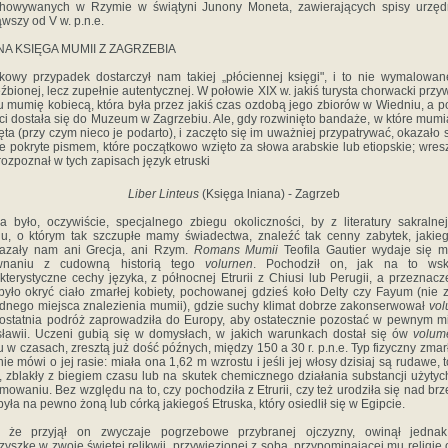
chowywanych w Rzymie w świątyni Junony Moneta, zawierających spisy urzęd
wszy od V w. p.n.e.
NA KSIĘGA MUMII Z ZAGRZEBIA
kowy przypadek dostarczył nam takiej „płóciennej księgi", i to nie wymalowan
źbionej, lecz zupełnie autentycznej. W połowie XIX w. jakiś turysta chorwacki przyw
u mumię kobiecą, która była przez jakiś czas ozdobą jego zbiorów w Wiedniu, a p
ci dostała się do Muzeum w Zagrzebiu. Ale, gdy rozwinięto bandaże, w które mumi
ęta (przy czym nieco je podarto), i zaczęto się im uważniej przypatrywać, okazało s
e pokryte pismem, które początkowo wzięto za słowa arabskie lub etiopskie; wresz
 rozpoznał w tych zapisach język etruski
Liber Linteus
(Księga lniana) - Zagrzeb
a było, oczywiście, specjalnego zbiegu okoliczności, by z literatury sakralne
u, o którym tak szczupłe mamy świadectwa, znaleźć tak cenny zabytek, jakie
kazały nam ani Grecja, ani Rzym.
Romans Mumii
Teofila Gautier wydaje się 
wnaniu z cudowną historią tego
volurnen
. Pochodził on, jak na to wsk
kterystyczne cechy języka, z północnej Etrurii z Chiusi lub Perugii, a przeznac
było okryć ciało zmarłej kobiety, pochowanej gdzieś koło Delty czy Fayum (nie
dnego miejsca znalezienia mumii), gdzie suchy klimat dobrze zakonserwował
vo
 ostatnia podróż zaprowadziła do Europy, aby ostatecznie pozostać w pewnym m
ławii. Uczeni gubią się w domysłach, w jakich warunkach dostał się ów
volum
u w czasach, zresztą już dość późnych, między 150 a 30 r. p.n.e. Typ fizyczny zmarł
ie mówi o jej rasie: miała ona 1,62 m wzrostu i jeśli jej włosy dzisiaj są rudawe, t
 zblakły z biegiem czasu lub na skutek chemicznego działania substancji użytyc
mowaniu. Bez względu na to, czy pochodziła z Etrurii, czy też urodziła się nad br
 była na pewno żoną lub córką jakiegoś Etruska, który osiedlił się w Egipcie.
 że przyjął on zwyczaje pogrzebowe przybranej ojczyzny, owinął jedna
zyszkę w zwoje świętej relikwii, przywiezionej z sobą, przypominającej mu religię 