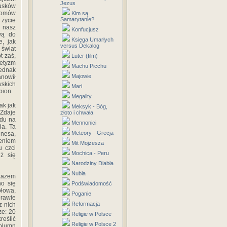
Jezus
rusków
 nomów
Kim są
Samarytanie?
 życie
n nasz
Konfucjusz
wą do
Księga Umarłych
e, jak
versus Dekalog
 świat
t zaś,
Luter (film)
retyzm
Machu Picchu
jednak
Majowie
anowił
wskich
Mari
pion.
Megality
ak jak
Meksyk - Bóg,
 Zdaje
złoto i chwała
ędu na
Mennonici
ia. Ta
Meteory - Grecja
unesa,
zeniem
Mit Mojżesza
u czci
Mochica - Peru
iż się
Narodziny Diabła
Nubia
kazem
no się
Podświadomość
ołowa,
Poganie
prawie
Reformacja
z nich
ze: 20
Religie w Polsce
reślić
Religie w Polsce 2
olumn