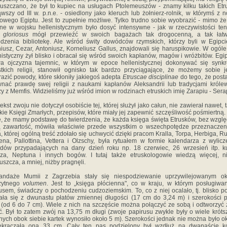
uszczano, że był to kupiec na usługach Ptolemeuszów - znamy kilku takich Et
wszy od III w. p.n.e. - osiedlony jako kleruch lub żołnierz-rolnik, w którymś z
owego Egiptu. Jest to zupełnie możliwe. Tylko trudno sobie wyobrazić - mimo że
ijne w wojsku hellenistycznym było dosyć intensywne - jak w rzeczywistości te
 gloriosus
mógł przewieźć w swoich bagażach tak drogocenną, a tak łat
dzenia bibliotekę. Ale wśród świty dowódców rzymskich, którzy byli w Egipci
iusz, Cezar, Antoniusz, Korneliusz Gallus, znajdowali się haruspikowie. W ogóle
nistyczny żył blisko i obracał się wśród swoich kapłanów, magów i wróżbitów. Egip
a ojczyzna tajemnic, w którym w epoce hellenistycznej dokonywać się synk
tkich religii, stanowił ognisko tak bardzo przyciągające, że możemy sobie 
azić powody, które skłoniły jakiegoś adepta
Etruscae disciplinae
do tego, że post
nać prawdę swej religii z naukami kapłanów Aleksandrii lub tradycjami króle
zy z Memfis. Widzieliśmy już wśród imion w rodzinach etruskich imię Zarapiu - Sera
ekst zwoju nie dotyczył osobiście tej, której służył jako całun, nie zawierał nawet, t
kie Księgi Zmarłych, przepisów, które miały jej zapewnić szczęśliwość pośmiertną.
ę, że mamy podstawę do twierdzenia, że każda księga święta Etrusków, bez wzgl
 zawartość, mówiła właściwie przede wszystkim o wszechpotędze przeznaczen
, której ogólną treść zdołało się uchwycić dzięki pracom Kralla, Torpa, Herbiga, R
ena, Pallottina, Vettera i Olzschy, była rytuałem w formie kalendarza z wylic
dów przypadających na dany dzień roku np. 18 czerwiec, 26 wrzesień itp. k
za, Neptuna i innych bogów. I tutaj także etruskologowie wiedzą więcej, n
uszcza, a mniej, niżby pragnęli.
andaże Mumii z Zagrzebia stały się niespodziewanie uprzywilejowanym o
ożytnego
volumen
. Jest to „księga płócienna", co w kraju, w którym posługiwa
usem, świadczy o pochodzeniu cudzoziemskim. To, co z niej ocalało, tj. blisko p
ała się z dwunastu płatów zmiennej długości (17 cm do 3,24 m) i szerokości 
j (od 6 do 7 cm). Wiele z nich na szczęście można połączyć ze sobą i odtworzyć 
ć. Był to zatem zwój na 13,75 m długi (zwoje papirusu zwykle były o wiele króts
nych obok siebie kartek wynosiło około 5 m). Szerokości jednak nie można było ok
zekraczała ona 33 cm. Cały ten pas podzielony był wzdłuż na dwanaście k