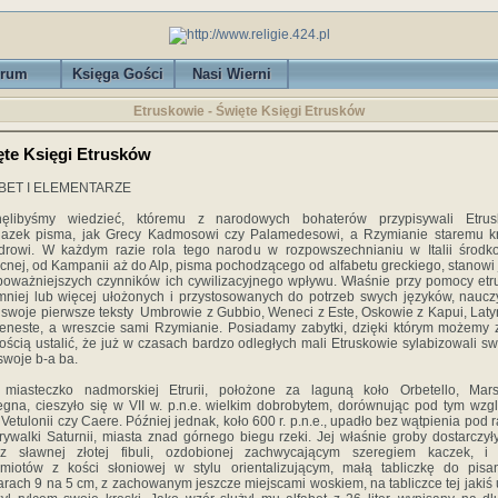
rum
Księga Gości
Nasi Wierni
Etruskowie - Święte Księgi Etrusków
ęte Księgi Etrusków
BET I ELEMENTARZE
nęlibyśmy wiedzieć, któremu z narodowych bohaterów przypisywali Etrus
lazek pisma, jak Grecy Kadmosowi czy Palamedesowi, a Rzymianie staremu kr
rowi. W każdym razie rola tego narodu w rozpowszechnianiu w Italii środk
cnej, od Kampanii aż do Alp, pisma pochodzącego od alfabetu greckiego, stanowi
poważniejszych czynników ich cywilizacyjnego wpływu. Właśnie przy pomocy etr
, mniej lub więcej ułożonych i przystosowanych do potrzeb swych języków, nauczy
 swoje pierwsze teksty Umbrowie z Gubbio, Weneci z Este, Oskowie z Kapui, Lat
eneste, a wreszcie sami Rzymianie. Posiadamy zabytki, dzięki którym możemy 
ścią ustalić, że już w czasach bardzo odległych mali Etruskowie sylabizowali sw
 swoje b-a ba.
 miasteczko nadmorskiej Etrurii, położone za laguną koło Orbetello, Marsi
egna, cieszyło się w VII w. p.n.e. wielkim dobrobytem, dorównując pod tym wz
j Vetulonii czy Caere. Później jednak, koło 600 r. p.n.e., upadło bez wątpienia pod 
rywalki Saturnii, miasta znad górnego biegu rzeki. Jej właśnie groby dostarczy
cz sławnej złotej fibuli, ozdobionej zachwycającym szeregiem kaczek, i 
miotów z kości słoniowej w stylu orientalizującym, małą tabliczkę do pisa
rach 9 na 5 cm, z zachowanym jeszcze miejscami woskiem, na tabliczce tej jakiś