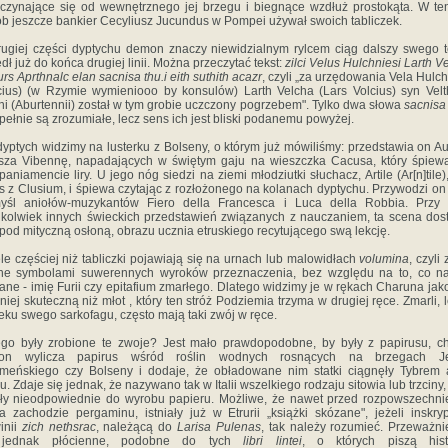
czynające się od wewnętrznego jej brzegu i biegnące wzdłuż prostokąta. W t
b jeszcze bankier Cecyliusz Jucundus w Pompei używał swoich tabliczek.
ugiej części dyptychu demon znaczy niewidzialnym rylcem ciąg dalszy swego t
dł już do końca drugiej linii. Można przeczytać tekst:
zilci Velus Hulchniesi Larth V
urs Aprthnalc elan sacnisa thu.i eith suthith acazr
, czyli „za urzędowania Vela Hulch
cius) (w Rzymie wymieniooo by konsulów) Larth Velcha (Lars Volcius) syn Velt
ni (Aburtennii) został w tym grobie uczczony pogrzebem". Tylko dwa słowa
sacnisa
pełnie są zrozumiałe, lecz sens ich jest bliski podanemu powyżej.
dyptych widzimy na lusterku z Bolseny, o którym już mówiliśmy: przedstawia on Au
sza Vibennę, napadających w świętym gaju na wieszczka Cacusa, który śpiew
aniamencie liry. U jego nóg siedzi na ziemi młodziutki słuchacz, Artile (Ar[n]tile)
s z Clusium, i śpiewa czytając z rozłożonego na kolanach dyptychu. Przywodzi on
yśl aniołów-muzykantów Fiero della Francesca i Luca della Robbia. Przy 
hkolwiek innych świeckich przedstawień związanych z nauczaniem, ta scena dos
pod mityczną osłoną, obrazu ucznia etruskiego recytującego swą lekcję.
le częściej niż tabliczki pojawiają się na urnach lub malowidłach
volumina
, czyli
ne symbolami suwerennych wyroków przeznaczenia, bez względu na to, co na
ane - imię Furii czy epitafium zmarłego. Dlatego widzimy je w rękach Charuna jak
niej skuteczną niż młot , który ten stróż Podziemia trzyma w drugiej ręce. Zmarli, 
eku swego sarkofagu, często mają taki zwój w ręce.
go były zrobione te zwoje? Jest mało prawdopodobne, by były z papirusu, c
bon wylicza papirus wśród roślin wodnych rosnących na brzegach Je
meńskiego czy Bolseny i dodaje, że obładowane nim statki ciągnęły Tybrem
. Zdaje się jednak, że nazywano tak w Italii wszelkiego rodzaju sitowia lub trzciny
ły nieodpowiednie do wyrobu papieru. Możliwe, że nawet przed rozpowszechn
a zachodzie pergaminu, istniały już w Etrurii „książki skózane", jeżeli inskry
inii
zich nethsrac
, należącą do
Larisa Pulenas
, tak należy rozumieć. Przeważni
jednak płócienne, podobne do tych
libri lintei
, o których piszą histo