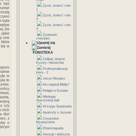
e byli
Życie, śmierć i rein
uszowi
1
resztą
Życie, śmierć i rein
zczano
3
e była
wpływ
Życie, śmierć i rein
4
wej
De
 jakie
Żydowski
ły one
cmentarz
 które
 się w
FONOTEKA
Celibat, dziwne
fryzury i hierarchia
 sporo
Profesjonalizacja
alnie
kleru - 2
byte w
Jezus Mesjasz
yła to
runów;
Kto napisał Biblię?
 końcu
Religia w Europie
miast,
Mitologia
iasta,
Starożytnej Italii
 wojną
go czy
W kręgu Światowita
o nich
Apokryfy o Jezusie
w.
libri
ales
, z
Cesarstwo
Bizantyńskie
ukę o
którym
Dhammapada
Herezje i doktryna