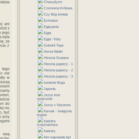
ników
Chasydyzm
Czerwona Królowa
Czy Bóg istnieje
Echnaton
ej ani
Egipcjanie
iózł z
o jego
Egipt
a była
Egipt -Teby
ię, że
cie J.
Gobekli Tepe
Herod Wielki
Historia Szatana
Historia papieży - 1
j tego
Historia papieży - 2
go nie
Historia papieży - 3
mdły w
azują
Istnienie Boga
zeniem
Japonia
 znamy
lumen
,
Jezus inne
spojrzenie
ieście
en
do
Jezus z Nazaretu
ej nic
Karnak - świątynia
o, być
bogów
h przy
zegami
Katedra
Gnieźnieńska
Katedry
k swą
Kim naprawdę był
ojców.