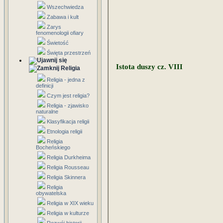
Wszechwiedza
Zabawa i kult
Zarys
fenomenologii ofiary
Świetość
Święta przestrzeń
Istota duszy cz. VIII
Religia
Religia - jedna z
definicji
Czym jest religia?
Religia - zjawisko
naturalne
Klasyfikacja religii
Etnologia religii
Religia
Bocheńskiego
Religia Durkheima
Religia Rousseau
Religia Skinnera
Religia
obywatelska
Religia w XIX wieku
Religia w kulturze