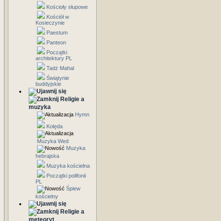
Kościoły słupowe
Kościół w
Kosieczynie
Paestum
Panteon
Początki
architektury PL
Tadż Mahal
Świątynie
buddyjskie
Religie a
muzyka
Hymn
Kolęda
Muzyka Wed
Muzyka
hebrajska
Muzyka kościelna
Początki polifonii
PL
Śpiew
kościelny
Religie a
meteoryt