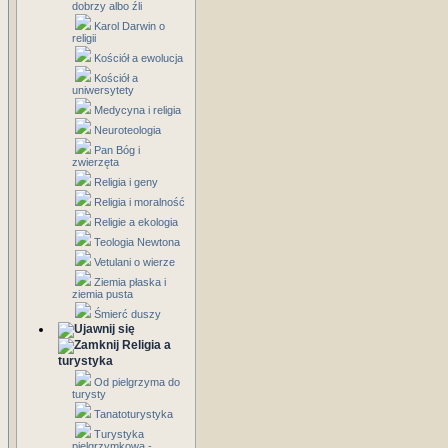
dobrzy albo źli
Karol Darwin o
religii
Kościół a ewolucja
Kościół a
uniwersytety
Medycyna i religia
Neuroteologia
Pan Bóg i
zwierzęta
Religia i geny
Religia i moralność
Religie a ekologia
Teologia Newtona
Vetulani o wierze
Ziemia płaska i
ziemia pusta
Śmierć duszy
Religia a
turystyka
Od pielgrzyma do
turysty
Tanatoturystyka
Turystyka
pielgrzymkowa -