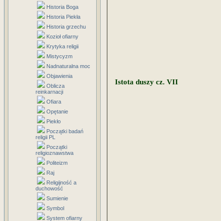
Historia Boga
Historia Piekła
Historia grzechu
Kozioł ofiarny
Krytyka religii
Mistycyzm
Nadnaturalna moc
Objawienia
Istota duszy cz. VII
Oblicza
reinkarnacji
Ofiara
Opętanie
Piekło
Początki badań
religii PL
Początki
religioznawstwa
Politeizm
Raj
Religijność a
duchowość
Sumienie
Symbol
System ofiarny