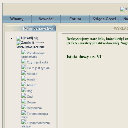
Witamy
Nowości
Forum
Księga Gości
Na
Religioznawstwo
WYKŁADY 
Reaktywujemy stare linki, które kiedyś z
==>>
(ATVN), niestety już zlikwidowanej. Nag
WPROWADZENIE
Podstawowa
Istota duszy cz. VI
terminologia
Czym jest kult?
Co to jest rytuał?
Absolut
Anioły
Ateizm
Bóg
Cud
Deizm
Demonizm
Fenomenologia
religii
Fundamentalizm
religijny