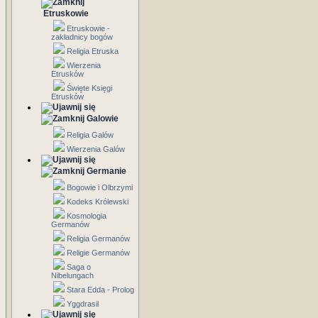
Etruskowie
Etruskowie -
zakładnicy bogów
Religia Etruska
Wierzenia
Etrusków
Święte Księgi
Etrusków
Galowie
Religia Galów
Wierzenia Galów
Germanie
Bogowie i Olbrzymi
Kodeks Królewski
Kosmologia
Germanów
Religia Germanów
Religie Germanów
Saga o
Nibelungach
Stara Edda - Prolog
Yggdrasil