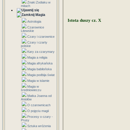
Znaki Zodiaku w
mitach
Magia
Istota duszy cz. X
Astrologia
Czarownice
Litewskie
Czary i czarownice
Czary i czarty
polskie
Kary za czarymary
Magia a religia
Magia afrykańska
Magia babilońska
Magia podbija świat
Magia w islamie
Magia w
średniowieczu
Matka Joanna od
Aniołów
O czarownicach
O pojęciu magii
Procesy o czary -
Prusy
Sztuka wróżenia