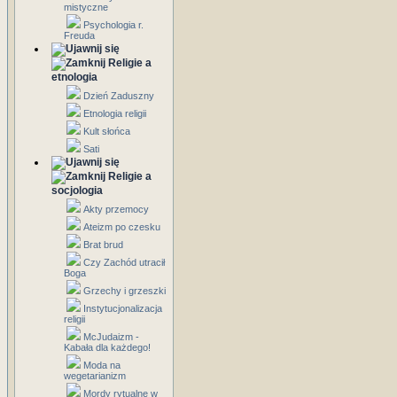
mistyczne
Psychologia r.
Freuda
Religie a
etnologia
Dzień Zaduszny
Etnologia religii
Kult słońca
Sati
Religie a
socjologia
Akty przemocy
Ateizm po czesku
Brat brud
Czy Zachód utracił
Boga
Grzechy i grzeszki
Instytucjonalizacja
religii
McJudaizm -
Kabała dla każdego!
Moda na
wegetarianizm
Mordy rytualne w