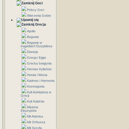
Goci
Polscy Goci
Wierzenia Gotów
Grecja
Apollo
Bogowie
Bogowie w
tragediach Eurypidesa
Dionizje
Grecja i Egipt
Grecka świątynia
Hermes Kylleński
Hestia i Westa
Kadmos i Harmonia
Kosmogonia
Kult Asklepiosa w
Grecji
Kult Kabirów
Misteria
Eleuzyjskie
Mit Adonisa
Mit Orfeusza
Mit Syzyfa