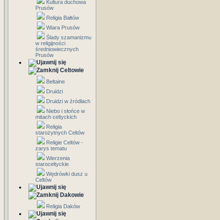
Kultura duchowa
Prusów
Religia Bałtów
Wiara Prusów
Ślady szamanizmu
w religijności
średniowiecznych
Prusów
Celtowie
Beltaine
Druidzi
Druidzi w źródłach
Niebo i słońce w
mitach celtyckich
Religia
starożytnych Celtów
Religie Celtów -
zarys tematu
Wierzenia
staroceltyckie
Wędrówki dusz u
Celtów
Dakowie
Religia Daków