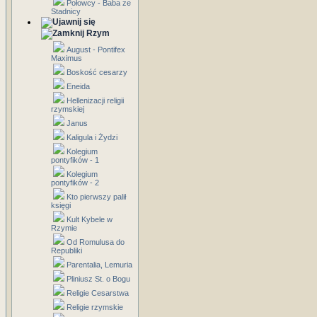
Połowcy - Baba ze
Stadnicy
Rzym
August - Pontifex
Maximus
Boskość cesarzy
Eneida
Hellenizacji religii
rzymskiej
Janus
Kaligula i Żydzi
Kolegium
pontyfików - 1
Kolegium
pontyfików - 2
Kto pierwszy palił
księgi
Kult Kybele w
Rzymie
Od Romulusa do
Republiki
Parentalia, Lemuria
Pliniusz St. o Bogu
Religie Cesarstwa
Religie rzymskie