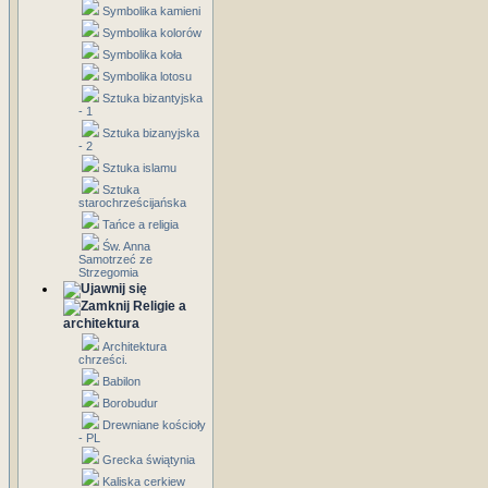
Symbolika kamieni
Symbolika kolorów
Symbolika koła
Symbolika lotosu
Sztuka bizantyjska
- 1
Sztuka bizanyjska
- 2
Sztuka islamu
Sztuka
starochrześcijańska
Tańce a religia
Św. Anna
Samotrzeć ze
Strzegomia
Religie a
architektura
Architektura
chrześci.
Babilon
Borobudur
Drewniane kościoły
- PL
Grecka świątynia
Kaliska cerkiew