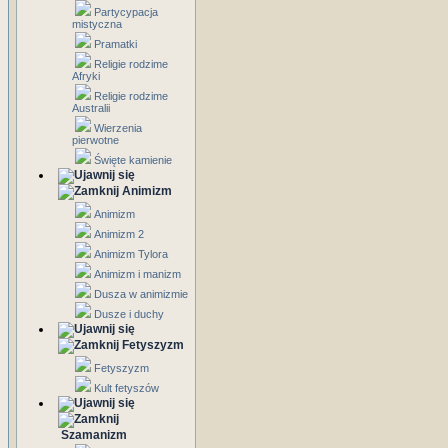
Partycypacja
mistyczna
Pramatki
Religie rodzime
Afryki
Religie rodzime
Australii
Wierzenia
pierwotne
Święte kamienie
Animizm
Animizm
Animizm 2
Animizm Tylora
Animizm i manizm
Dusza w animizmie
Dusze i duchy
Fetyszyzm
Fetyszyzm
Kult fetyszów
Szamanizm