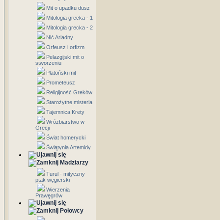
Mit o upadku dusz
Mitologia grecka - 1
Mitologia grecka - 2
Nić Ariadny
Orfeusz i orfizm
Pelazgijski mit o
stworzeniu
Platoński mit
Prometeusz
Religijność Greków
Starożytne misteria
Tajemnica Krety
Wróżbiarstwo w
Grecji
Świat homerycki
Świątynia Artemidy
Madziarzy
Turul - mityczny
ptak węgierski
Wierzenia
Prawęgrów
Połowcy