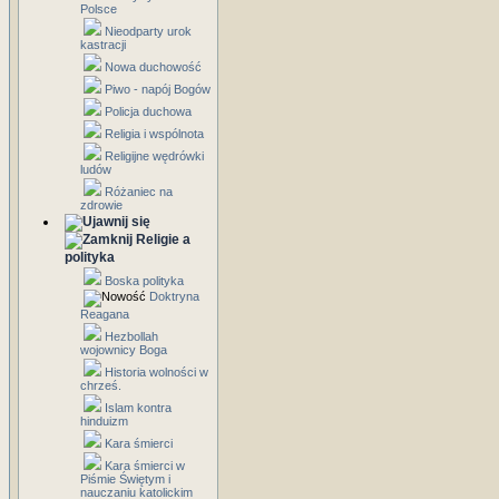
Polsce
Nieodparty urok
kastracji
Nowa duchowość
Piwo - napój Bogów
Policja duchowa
Religia i wspólnota
Religijne wędrówki
ludów
Różaniec na
zdrowie
Religie a
polityka
Boska polityka
Doktryna
Reagana
Hezbollah
wojownicy Boga
Historia wolności w
chrześ.
Islam kontra
hinduizm
Kara śmierci
Kara śmierci w
Piśmie Świętym i
nauczaniu katolickim