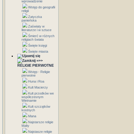
wprowadzenie
Wstęp do geografii
religii
Zatyczka
panieńska
Zaświaty w
literaturze i w sztuce
Śmierć w różnych
religiach świata
Święte księgi
Święte miasta
=>>
RELIGIE PIERWOTNE
Wstęp - Religie
pierwotne
Huna i Roa
Kult Macierzy
Kult przodków we
współczesnym
Wietnamie
Kult szczątków
kostnych
Mana
Najstarsze religie
Malty
Najstasze religie