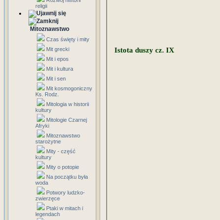
Rozwój historii
religii
Mitoznawstwo
Czas święty i mity
Mit grecki
Istota duszy cz. IX
Mit i epos
Mit i kultura
Mit i sen
Mit kosmogoniczny
Ks. Rodz.
Mitologia w historii
kultury
Mitologie Czarnej
Afryki
Mitoznawstwo
starożytne
Mity - część
kultury
Mity o potopie
Na początku była
woda
Potwory ludzko-
zwierzęce
Ptaki w mitach i
legendach