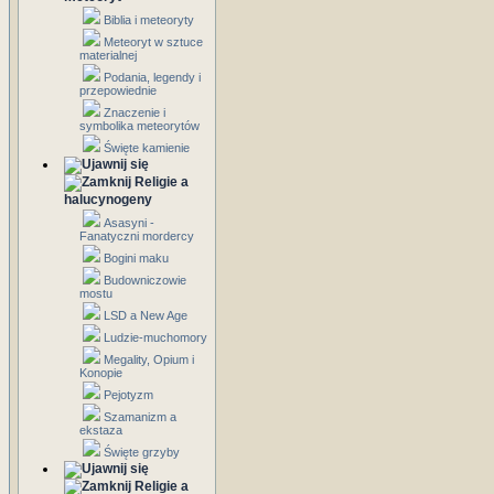
Biblia i meteoryty
Meteoryt w sztuce
materialnej
Podania, legendy i
przepowiednie
Znaczenie i
symbolika meteorytów
Święte kamienie
Religie a
halucynogeny
Asasyni -
Fanatyczni mordercy
Bogini maku
Budowniczowie
mostu
LSD a New Age
Ludzie-muchomory
Megality, Opium i
Konopie
Pejotyzm
Szamanizm a
ekstaza
Święte grzyby
Religie a