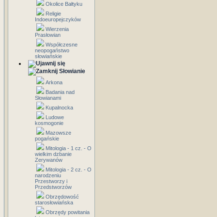
Okolice Bałtyku
Religie
Indoeuropejczyków
Wierzenia
Prasłowian
Współczesne
neopogaństwo
słowiańskie
Słowianie
Arkona
Badania nad
Słowianami
Kupalnocka
Ludowe
kosmogonie
Mazowsze
pogańskie
Mitologia - 1 cz. - O
wielkim dzbanie
Zerywanów
Mitologia - 2 cz. - O
narodzeniu
Przestworzy i
Przedstworzów
Obrzędowość
starosłowiańska
Obrzędy powitania