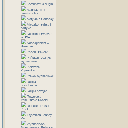
Komunizm a religia
Machiavelli o
państwach k
Matylda z Canossy
Mieszko I religia i
polityka
Neokonserwatyzm
w USA
Neopoganizm w
Niemczech
Pacelli i Pavelic
Państwo i związki
wyznaniowe
Pierwsza
Poprawka
Prawo wyznaniowe
Religia i
demokracja
Religie a wojna
Rewolucja
francuska a Kościół
Richelieu i raison
d'état
Tajemnica Joanny
'Arc
Wyznaniowa
Skandynawia: Religia a