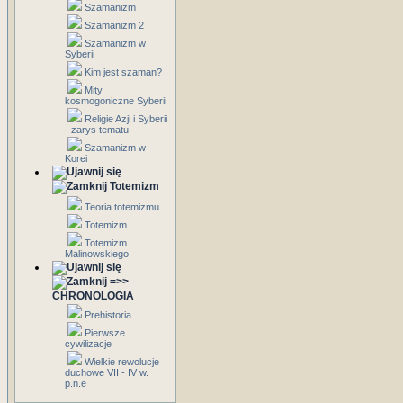
Szamanizm
Szamanizm 2
Szamanizm w
Syberii
Kim jest szaman?
Mity
kosmogoniczne Syberii
Religie Azji i Syberii
- zarys tematu
Szamanizm w
Korei
Totemizm
Teoria totemizmu
Totemizm
Totemizm
Malinowskiego
=>>
CHRONOLOGIA
Prehistoria
Pierwsze
cywilizacje
Wielkie rewolucje
duchowe VII - IV w.
p.n.e