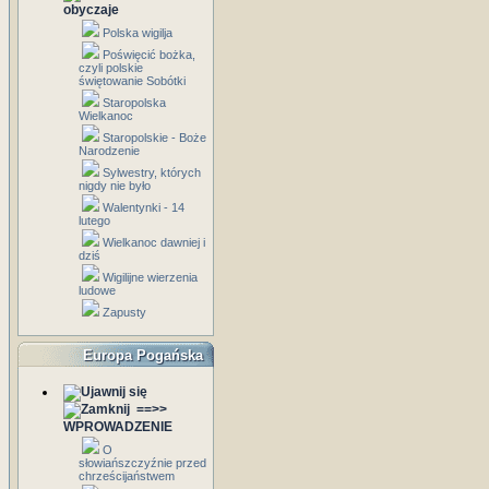
obyczaje
Polska wigilja
Poświęcić bożka,
czyli polskie
świętowanie Sobótki
Staropolska
Wielkanoc
Staropolskie - Boże
Narodzenie
Sylwestry, których
nigdy nie było
Walentynki - 14
lutego
Wielkanoc dawniej i
dziś
Wigilijne wierzenia
ludowe
Zapusty
Europa Pogańska
==>>
WPROWADZENIE
O
słowiańszczyźnie przed
chrześcijaństwem