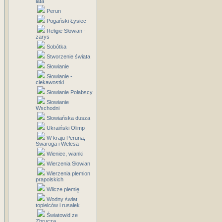
lata
Perun
Pogański Łysiec
Religie Słowian -
zarys
Sobótka
Stworzenie świata
Słowianie
Słowianie -
ciekawostki
Słowianie Połabscy
Słowianie
Wschodni
Słowiańska dusza
Ukraiński Olimp
W kraju Peruna,
Swaroga i Welesa
Wieniec, wianki
Wierzenia Słowian
Wierzenia plemion
prapolskich
Wilcze plemię
Wodny świat
topielców i rusałek
Światowid ze
Zbrucza