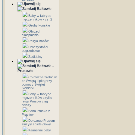
Bałtowie
Baby w fabryce
męczenników - cz. 2
Groby końskie
Obrzęd
ciałopalenia
Religia Bałtów
Uroczystości
pogrzebowe
Zaślubiny
Bałtowie -
Prusowie
Co można zrobić w
ze Świętą Lipką przy
pomocy Świętej
Siekierki
Baby w fabryce
męczenników czyli o
religii Prusów ciąg
dalszy
Baba Pruska z
Prątnicy
Do czego Prusom
służyły ścięte głowy
Kamienne baby