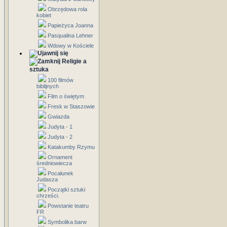
Obrzędowa rola
kobiet
Papieżyca Joanna
Pasqualina Lehner
Wdowy w Kościele
Religie a
sztuka
100 filmów
biblijnych
Film o świętym
Fresk w Staszowie
Gwiazda
Judyta - 1
Judyta - 2
Katakumby Rzymu
Ornament
średniowiecza
Pocałunek
Judasza
Początki sztuki
chrześci.
Powstanie teatru
FR
Symbolika barw