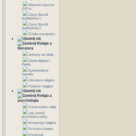
Wartości etyczne
XVII w.
Zarys filozofii
buddyjskiej 1
Zarys filozofii
buddyjskiej 2
Źródło moralności
Religie a
literatura
Anthony de Mello
Dante Alighieri -
Piekło
Konstandinos
Kawafis
Literatura religijna
Powieść religijna
Religia a
psychologia
Freud wobec religii
Jak zostać
przywódcą sekty
Konwersja religijna
Po końcu świata
Przeżycie