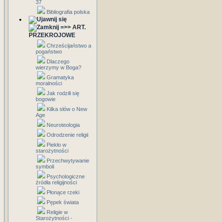
37
Bibliografia polska
=>> ART.
PRZEKROJOWE
Chrześcijaństwo a
pogaństwo
Dlaczego
wierzymy w Boga?
Gramatyka
moralności
Jak rodzili się
bogowie
Kilka słów o New
Age
Neuroteologia
Odrodzenie religii
Piekło w
starożytności
Przechwytywanie
symboli
Psychologiczne
źródła religijności
Płonące rzeki
Pępek świata
Religie w
Starożytności -