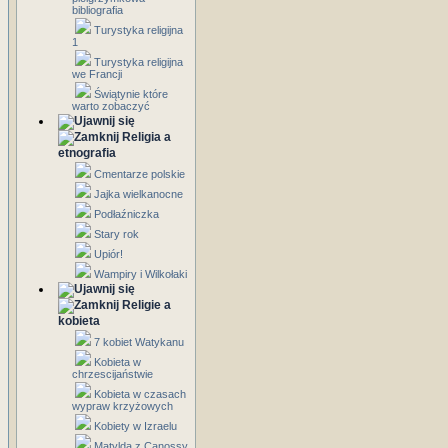
bibliografia
Turystyka religijna
1
Turystyka religijna
we Francji
Świątynie które
warto zobaczyć
Religia a
etnografia
Cmentarze polskie
Jajka wielkanocne
Podłaźniczka
Stary rok
Upiór!
Wampiry i Wilkołaki
Religie a
kobieta
7 kobiet Watykanu
Kobieta w
chrzescijaństwie
Kobieta w czasach
wypraw krzyżowych
Kobiety w Izraelu
Matylda z Canossy