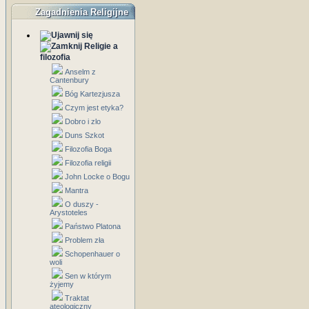
Zagadnienia Religijne
Religie a
filozofia
Anselm z
Cantenbury
Bóg Kartezjusza
Czym jest etyka?
Dobro i zlo
Duns Szkot
Filozofia Boga
Filozofia religii
John Locke o Bogu
Mantra
O duszy -
Arystoteles
Państwo Platona
Problem zła
Schopenhauer o
woli
Sen w którym
żyjemy
Traktat
ateologiczny