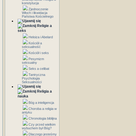
konstytucja
Zjednoczenie
Włoch i likwidacja
Państwa Kościelnego
Religie a
seks
Heloiza i Abelard
Kościół a
seksualność
Kościół i seks
Pesymizm
seksualny
Seks a celibat
Tantryczna
Psychologia
Seksualności
Religia a
nauka
Bóg a inteligencja
Choroba a religia w
antyku
Chronologia biblijna
Czy przed wielkim
wybuchem był Bóg?
Dlaczego jesteśmy