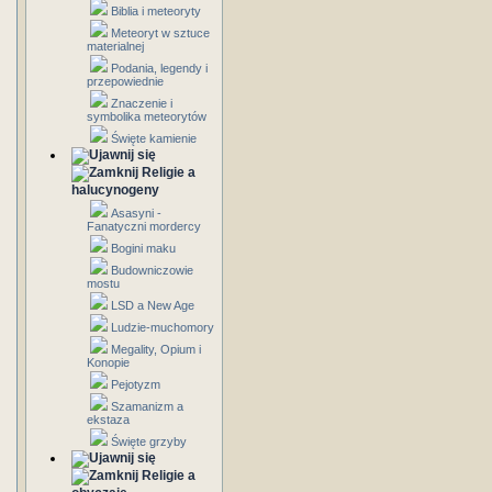
Biblia i meteoryty
Meteoryt w sztuce
materialnej
Podania, legendy i
przepowiednie
Znaczenie i
symbolika meteorytów
Święte kamienie
Religie a
halucynogeny
Asasyni -
Fanatyczni mordercy
Bogini maku
Budowniczowie
mostu
LSD a New Age
Ludzie-muchomory
Megality, Opium i
Konopie
Pejotyzm
Szamanizm a
ekstaza
Święte grzyby
Religie a