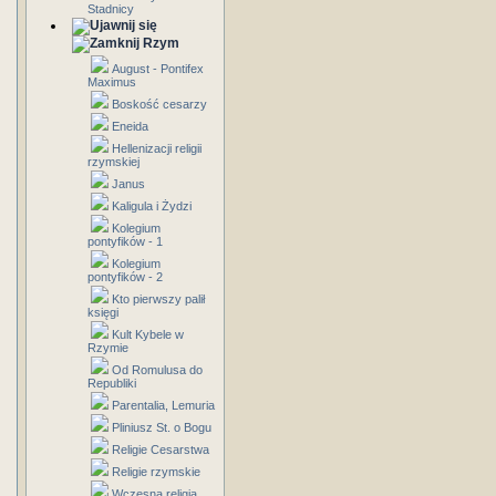
Stadnicy
Rzym
August - Pontifex
Maximus
Boskość cesarzy
Eneida
Hellenizacji religii
rzymskiej
Janus
Kaligula i Żydzi
Kolegium
pontyfików - 1
Kolegium
pontyfików - 2
Kto pierwszy palił
księgi
Kult Kybele w
Rzymie
Od Romulusa do
Republiki
Parentalia, Lemuria
Pliniusz St. o Bogu
Religie Cesarstwa
Religie rzymskie
Wczesna religia