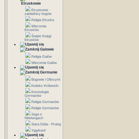
Etruskowie
Etruskowie -
zakładnicy bogów
Religia Etruska
Wierzenia
Etrusków
Święte Księgi
Etrusków
Galowie
Religia Galów
Wierzenia Galów
Germanie
Bogowie i Olbrzymi
Kodeks Królewski
Kosmologia
Germanów
Religia Germanów
Religie Germanów
Saga o
Nibelungach
Stara Edda - Prolog
Yggdrasil