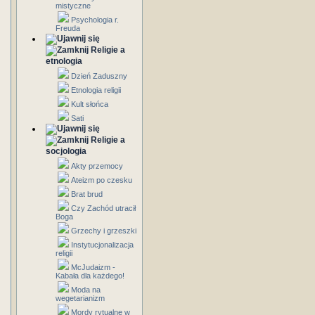
mistyczne
Psychologia r.
Freuda
Religie a
etnologia
Dzień Zaduszny
Etnologia religii
Kult słońca
Sati
Religie a
socjologia
Akty przemocy
Ateizm po czesku
Brat brud
Czy Zachód utracił
Boga
Grzechy i grzeszki
Instytucjonalizacja
religii
McJudaizm -
Kabała dla każdego!
Moda na
wegetarianizm
Mordy rytualne w