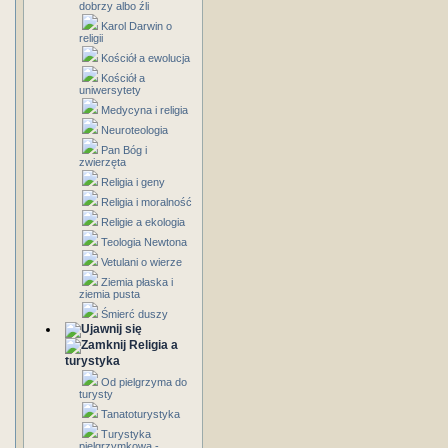
dobrzy albo źli
Karol Darwin o
religii
Kościół a ewolucja
Kościół a
uniwersytety
Medycyna i religia
Neuroteologia
Pan Bóg i
zwierzęta
Religia i geny
Religia i moralność
Religie a ekologia
Teologia Newtona
Vetulani o wierze
Ziemia płaska i
ziemia pusta
Śmierć duszy
Religia a
turystyka
Od pielgrzyma do
turysty
Tanatoturystyka
Turystyka
pielgrzymkowa -