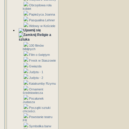
Obrzędowa rola
kobiet
Papieżyca Joanna
Pasqualina Lehner
Wdowy w Kościele
Religie a
sztuka
100 filmów
biblijnych
Film o świętym
Fresk w Staszowie
Gwiazda
Judyta - 1
Judyta - 2
Katakumby Rzymu
Ornament
średniowiecza
Pocałunek
Judasza
Początki sztuki
chrześci.
Powstanie teatru
FR
Symbolika barw