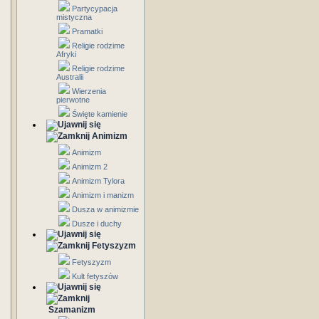
Partycypacja
mistyczna
Pramatki
Religie rodzime
Afryki
Religie rodzime
Australii
Wierzenia
pierwotne
Święte kamienie
Animizm
Animizm
Animizm 2
Animizm Tylora
Animizm i manizm
Dusza w animizmie
Dusze i duchy
Fetyszyzm
Fetyszyzm
Kult fetyszów
Szamanizm