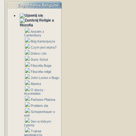
Zagadnienia Religijne
Religie a
filozofia
Anselm z
Cantenbury
Bóg Kartezjusza
Czym jest etyka?
Dobro i zlo
Duns Szkot
Filozofia Boga
Filozofia religii
John Locke o Bogu
Mantra
O duszy -
Arystoteles
Państwo Platona
Problem zła
Schopenhauer o
woli
Sen w którym
żyjemy
Traktat
ateologiczny