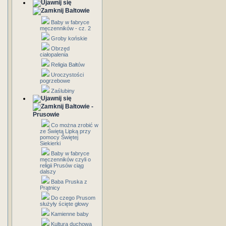
Bałtowie
Baby w fabryce
męczenników - cz. 2
Groby końskie
Obrzęd
ciałopalenia
Religia Bałtów
Uroczystości
pogrzebowe
Zaślubiny
Bałtowie -
Prusowie
Co można zrobić w
ze Świętą Lipką przy
pomocy Świętej
Siekierki
Baby w fabryce
męczenników czyli o
religii Prusów ciąg
dalszy
Baba Pruska z
Prątnicy
Do czego Prusom
służyły ścięte głowy
Kamienne baby
Kultura duchowa