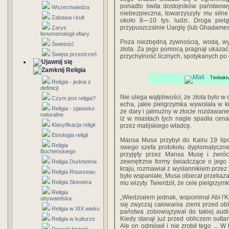
ponadto świta dostojników państwowy
Wszechwiedza
niebezpieczna, towarzyszyły mu silne
Zabawa i kult
około 8—10 tys. ludzi. Droga pielg
przypuszczalnie Uarglę (lub Ghadames
Zarys
fenomenologii ofiary
Poza niezbędną żywnością, wodą, w
Świetość
złota. Za jego pomocą pragnął ukazać
Święta przestrzeń
przychylność licznych, spotykanych po
Religia
Timbuktu
Religia - jedna z
definicji
Nie ulega wątpliwości, że złota było 
Czym jest religia?
echa, jakie pielgrzymka wywołała w k
Religia - zjawisko
że dary i jałmużny w złocie rozdawan
naturalne
iż w miastach tych nagle spadła cen
Klasyfikacja religii
przez malijskiego władcę.
Etnologia religii
Mansa Musa przybył do Kairu 19 lipc
Religia
swego szefa protokołu dyplomatyczne
Bocheńskiego
przyjęty przez Mansa Musę i zwróc
zewnętrzne formy świadczące o jego
Religia Durkheima
kraju, rozmawiał z wysłannikiem przez 
Religia Rousseau
było wspaniałe, Musa obiecał przekazać 
Religia Skinnera
mu wizyty. Twierdził, że cele pielgrzy
Religia
„Wiedziałem jednak, wspominał Abi l'K
obywatelska
się zwyczaj całowania ziemi przed obli
Religia w XIX wieku
państwa zobowiązywał do takiej audie
Kiedy stanął już przed obliczem sułt
Religia w kulturze
Ale on odmówił i nie zrobił tego ... W 