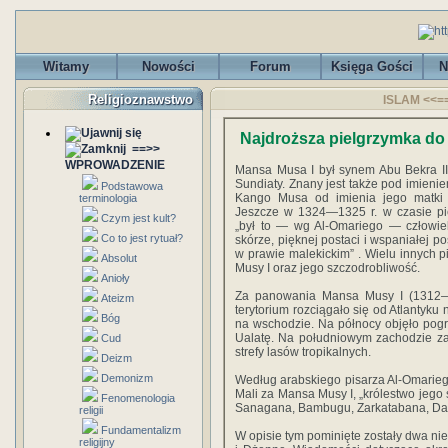
Witamy
Nowości
Forum
Księga Gości
N
Religioznawstwo
ISLAM <<==
Najdroższa pielgrzymka do
==>>
WPROWADZENIE
Mansa Musa I był synem Abu Bekra II
Sundiaty. Znany jest także pod imien
Podstawowa
Kango Musa od imienia jego matki
terminologia
Jeszcze w 1324—1325 r. w czasie pi
Czym jest kult?
„był to — wg Al-Omariego — człowie
Co to jest rytuał?
skórze, pięknej postaci i wspaniałej p
w prawie malekickim” . Wielu innych 
Absolut
Musy I oraz jego szczodrobliwość.
Anioły
Za panowania Mansa Musy I (1312—1
Ateizm
terytorium rozciągało się od Atlantyku
Bóg
na wschodzie. Na północy objęło pogra
Ualatę. Na południowym zachodzie z
Cud
strefy lasów tropikalnych.
Deizm
Demonizm
Według arabskiego pisarza Al-Omariego
Mali za Mansa Musy I, „królestwo jego s
Fenomenologia
Sanagana, Bambugu, Zarkatabana, Dar
religii
Fundamentalizm
W opisie tym pominięte zostały dwa nie
religijny