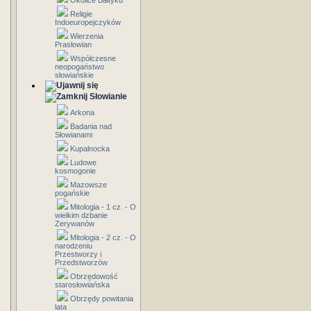
Okolice Bałtyku
Religie
Indoeuropejczyków
Wierzenia
Prasłowian
Współczesne
neopogaństwo
słowiańskie
Słowianie
Arkona
Badania nad
Słowianami
Kupalnocka
Ludowe
kosmogonie
Mazowsze
pogańskie
Mitologia - 1 cz. - O
wielkim dzbanie
Zerywanów
Mitologia - 2 cz. - O
narodzeniu
Przestworzy i
Przedstworzów
Obrzędowość
starosłowiańska
Obrzędy powitania
lata