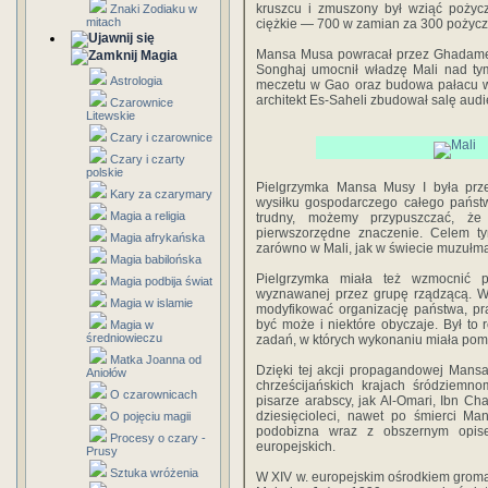
kruszcu i zmuszony był wziąć pożyc
Znaki Zodiaku w
mitach
ciężkie — 700 w zamian za 300 pożycz
Mansa Musa powracał przez Ghadames
Magia
Songhaj umocnił władzę Mali nad t
Astrologia
meczetu w Gao oraz budowa pałacu 
architekt Es-Saheli zbudował salę audi
Czarownice
Litewskie
Czary i czarownice
Czary i czarty
polskie
Pielgrzymka Mansa Musy I była pr
Kary za czarymary
wysiłku gospodarczego całego państw
Magia a religia
trudny, możemy przypuszczać, że 
pierwszorzędne znaczenie. Celem tym
Magia afrykańska
zarówno w Mali, jak w świecie muzułm
Magia babilońska
Pielgrzymka miała też wzmocnić p
Magia podbija świat
wyznawanej przez grupę rządzącą. W
Magia w islamie
modyfikować organizację państwa, pr
być może i niektóre obyczaje. Był to
Magia w
średniowieczu
zadań, w których wykonaniu miała pom
Matka Joanna od
Dzięki tej akcji propagandowej Mans
Aniołów
chrześcijańskich krajach śródziemno
O czarownicach
pisarze arabscy, jak Al-Omari, Ibn Ch
dziesięcioleci, nawet po śmierci Ma
O pojęciu magii
podobizna wraz z obszernym opis
Procesy o czary -
europejskich.
Prusy
Sztuka wróżenia
W XIV w. europejskim ośrodkiem gromadz