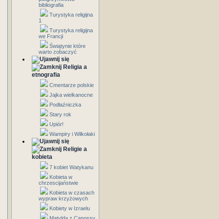
bibliografia
Turystyka religijna
1
Turystyka religijna
we Francji
Świątynie które
warto zobaczyć
Religia a
etnografia
Cmentarze polskie
Jajka wielkanocne
Podłaźniczka
Stary rok
Upiór!
Wampiry i Wilkołaki
Religie a
kobieta
7 kobiet Watykanu
Kobieta w
chrzescijaństwie
Kobieta w czasach
wypraw krzyżowych
Kobiety w Izraelu
Matylda z Canossy