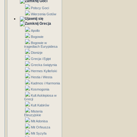
Goci
Polscy Goci
Wierzenia Gotów
Grecja
Apollo
Bogowie
Bogowie w
tragediach Eurypidesa
Dionizje
Grecja i Egipt
Grecka świątynia
Hermes Kylleński
Hestia i Westa
Kadmos i Harmonia
Kosmogonia
Kult Asklepiosa w
Grecji
Kult Kabirów
Misteria
Eleuzyjskie
Mit Adonisa
Mit Orfeusza
Mit Syzyfa