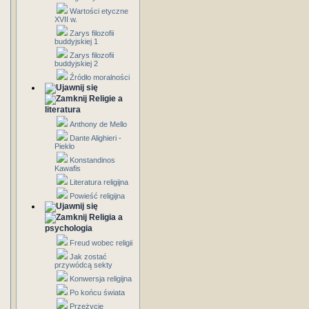
Wartości etyczne
XVII w.
Zarys filozofii
buddyjskiej 1
Zarys filozofii
buddyjskiej 2
Źródło moralności
Religie a
literatura
Anthony de Mello
Dante Alighieri -
Piekło
Konstandinos
Kawafis
Literatura religijna
Powieść religijna
Religia a
psychologia
Freud wobec religii
Jak zostać
przywódcą sekty
Konwersja religijna
Po końcu świata
Przeżycie