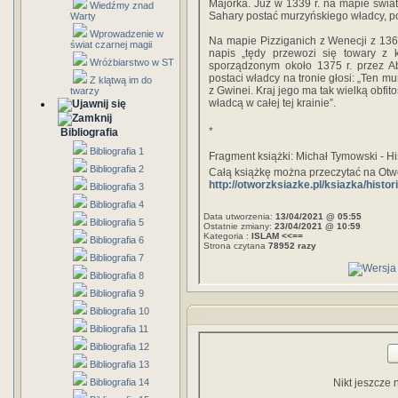
Majorka. Już w 1339 r. na mapie świa
Wiedźmy znad
Sahary postać murzyńskiego władcy, p
Warty
Wprowadzenie w
Na mapie Pizziganich z Wenecji z 1367
świat czarnej magii
napis „tędy przewozi się towary z k
Wróżbiarstwo w ST
sporządzonym około 1375 r. przez A
postaci władcy na tronie głosi: „Ten m
Z klątwą im do
z Gwinei. Kraj jego ma tak wielką obfit
twarzy
władcą w całej tej krainie”.
*
Bibliografia
Bibliografia 1
Fragment książki: Michał Tymowski - Hi
Bibliografia 2
Całą książkę można przeczytać na Otw
http://otworzksiazke.pl/ksiazka/histor
Bibliografia 3
Bibliografia 4
Data utworzenia:
13/04/2021 @ 05:55
Bibliografia 5
Ostatnie zmiany:
23/04/2021 @ 10:59
Kategoria :
ISLAM <<==
Bibliografia 6
Strona czytana
78952 razy
Bibliografia 7
Bibliografia 8
Bibliografia 9
Bibliografia 10
Bibliografia 11
Bibliografia 12
Bibliografia 13
Bibliografia 14
Nikt jeszcze 