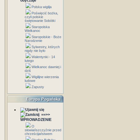
obyczaje
Polska wigilja
Poświęcić bożka,
czyli polskie
świętowanie Sobótki
Staropolska
Wielkanoc
Staropolskie - Boże
Narodzenie
Sylwestry, których
nigdy nie było
Walentynki - 14
lutego
Wielkanoc dawniej i
dziś
Wigilijne wierzenia
ludowe
Zapusty
Europa Pogańska
==>>
WPROWADZENIE
O
słowiańszczyźnie przed
chrześcijaństwem