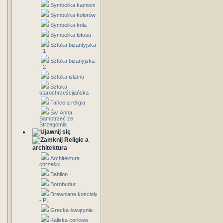
Symbolika kamieni
Symbolika kolorów
Symbolika koła
Symbolika lotosu
Sztuka bizantyjska
- 1
Sztuka bizanyjska
- 2
Sztuka islamu
Sztuka
starochrześcijańska
Tańce a religia
Św. Anna
Samotrzeć ze
Strzegomia
Religie a
architektura
Architektura
chrześci.
Babilon
Borobudur
Drewniane kościoły
- PL
Grecka świątynia
Kaliska cerkiew