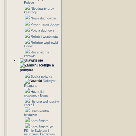
Polsce
Nieodparty urok
kastracji
Nowa duchowość
Piwo - napój Bogów
Policja duchowa
Religia i wspólnota
Religijne wędrówki
ludów
Różaniec na
zdrowie
Religie a
polityka
Boska polityka
Doktryna
Reagana
Hezbollah
wojownicy Boga
Historia wolności w
chrześ.
Islam kontra
hinduizm
Kara śmierci
Kara śmierci w
Piśmie Świętym i
nauczaniu katolickim