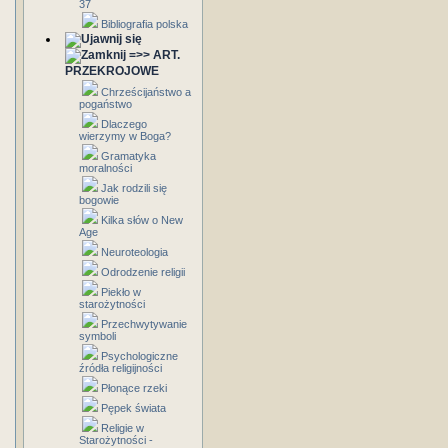
37
Bibliografia polska
=>> ART.
PRZEKROJOWE
Chrześcijaństwo a
pogaństwo
Dlaczego
wierzymy w Boga?
Gramatyka
moralności
Jak rodzili się
bogowie
Kilka słów o New
Age
Neuroteologia
Odrodzenie religii
Piekło w
starożytności
Przechwytywanie
symboli
Psychologiczne
źródła religijności
Płonące rzeki
Pępek świata
Religie w
Starożytności -