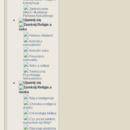
konstytucja
Zjednoczenie
Włoch i likwidacja
Państwa Kościelnego
Religie a
seks
Heloiza i Abelard
Kościół a
seksualność
Kościół i seks
Pesymizm
seksualny
Seks a celibat
Tantryczna
Psychologia
Seksualności
Religia a
nauka
Bóg a inteligencja
Choroba a religia w
antyku
Chronologia biblijna
Czy przed wielkim
wybuchem był Bóg?
Dlaczego jesteśmy