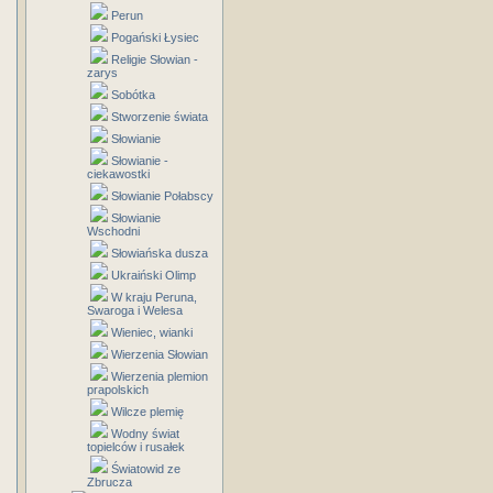
Perun
Pogański Łysiec
Religie Słowian -
zarys
Sobótka
Stworzenie świata
Słowianie
Słowianie -
ciekawostki
Słowianie Połabscy
Słowianie
Wschodni
Słowiańska dusza
Ukraiński Olimp
W kraju Peruna,
Swaroga i Welesa
Wieniec, wianki
Wierzenia Słowian
Wierzenia plemion
prapolskich
Wilcze plemię
Wodny świat
topielców i rusałek
Światowid ze
Zbrucza