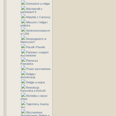
Komunizm a religia
Machiavelli o
państwach k
Matylda z Canossy
Mieszko I religia i
polityka
Neokonserwatyzm
w USA
Neopoganizm w
Niemczech
Pacelli i Pavelic
Państwo i związki
wyznaniowe
Pierwsza
Poprawka
Prawo wyznaniowe
Religia i
demokracja
Religie a wojna
Rewolucja
francuska a Kościół
Richelieu i raison
d'état
Tajemnica Joanny
'Arc
Wyznaniowa
Skandynawia: Religia a