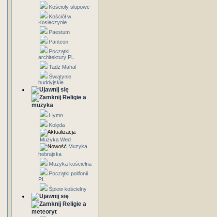
Kościoły słupowe
Kościół w
Kosieczynie
Paestum
Panteon
Początki
architektury PL
Tadż Mahal
Świątynie
buddyjskie
Religie a
muzyka
Hymn
Kolęda
Muzyka Wed
Muzyka
hebrajska
Muzyka kościelna
Początki polifonii
PL
Śpiew kościelny
Religie a
meteoryt