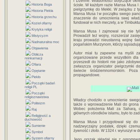
i Dżenne. Wiadomości dotyczące okres
Historia Boga
ścisłe. W każdym razie Mansa Musa I 
pielgrzymkę do Mekki. W związku z t
Historia Piekła
Mansa Musa I w początku swego panow
Historia grzechu
znaczenie do umocnienia swej wład
fundował w nich meczety, a w Timbukt
Kozioł ofiarny
Krytyka religii
Mansa Musa I zajmował się nie tylko
Prowadził też wojny, rozszerzał zas
Mistycyzm
kraju prowadzi nieustanną wojnę świ
Nadnaturalna moc
pogańskim Murzynom, którzy sąsiadują
Objawienia
Autor miał tu zapewne na myśli zar
Oblicza
organizowane przede wszystkim dla 
reinkarnacji
przeszedł do historii nie jako zdobyw
Ofiara
zwłaszcza organizator pielgrzymki 
świecie śródziemnomorskim. Poza 
Opętanie
propagandowe.
Piekło
Początki badań
religii PL
Początki
religioznawstwa
Władcy chodziło o umocnienie swego
Politeizm
także o wprowadzenie Mali do grona
Wobec położenia Mali za Saharą, og
Raj
głównych ośrodków islamu, było to zad
Religijność a
duchowość
Mansa Musa I przygotował się do 
Sumienie
nadzwyczajny podatek, dzięki czem
żywność i złoto. W 1324 r. wyruszył w d
Symbol
System ofiarny
Jego orszak składał się z ogromnego