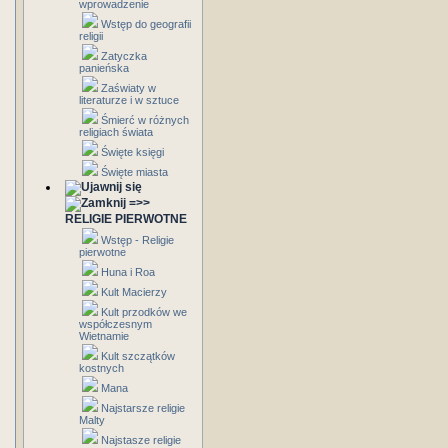
wprowadzenie
Wstęp do geografii
religii
Zatyczka
panieńska
Zaświaty w
literaturze i w sztuce
Śmierć w różnych
religiach świata
Święte księgi
Święte miasta
=>>
RELIGIE PIERWOTNE
Wstęp - Religie
pierwotne
Huna i Roa
Kult Macierzy
Kult przodków we
współczesnym
Wietnamie
Kult szczątków
kostnych
Mana
Najstarsze religie
Malty
Najstasze religie