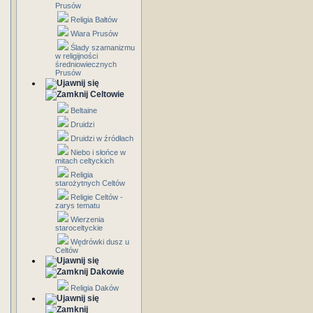
Prusów
Religia Bałtów
Wiara Prusów
Ślady szamanizmu
w religijności
średniowiecznych
Prusów
Celtowie
Beltaine
Druidzi
Druidzi w źródłach
Niebo i słońce w
mitach celtyckich
Religia
starożytnych Celtów
Religie Celtów -
zarys tematu
Wierzenia
staroceltyckie
Wędrówki dusz u
Celtów
Dakowie
Religia Daków