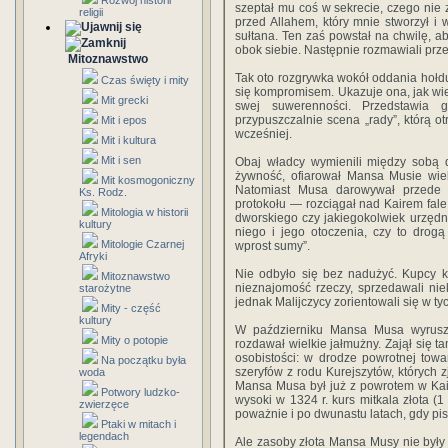
Rozwój historii
szeptał mu coś w sekrecie, czego nie 
religii
przed Allahem, który mnie stworzył i 
sułtana. Ten zaś powstał na chwilę, ab
obok siebie. Następnie rozmawiali prze
Mitoznawstwo
Tak oto rozgrywka wokół oddania hołd
Czas święty i mity
się kompromisem. Ukazuje ona, jak w
Mit grecki
swej suwerenności. Przedstawia 
przypuszczalnie scena „rady”, którą 
Mit i epos
wcześniej.
Mit i kultura
Mit i sen
Obaj władcy wymienili między sobą d
żywność, ofiarował Mansa Musie wiel
Mit kosmogoniczny
Natomiast Musa darowywał przede 
Ks. Rodz.
protokołu — rozciągał nad Kairem fale 
Mitologia w historii
dworskiego czy jakiegokolwiek urzędni
kultury
niego i jego otoczenia, czy to drog
Mitologie Czarnej
wprost sumy”.
Afryki
Nie odbyło się bez nadużyć. Kupcy ka
Mitoznawstwo
nieznajomość rzeczy, sprzedawali nie
starożytne
jednak Malijczycy zorientowali się w t
Mity - część
kultury
W październiku Mansa Musa wyrusz
Mity o potopie
rozdawał wielkie jałmużny. Zajął się
osobistości: w drodze powrotnej towar
Na początku była
szeryfów z rodu Kurejszytów, których z
woda
Mansa Musa był już z powrotem w Kai
Potwory ludzko-
wysoki w 1324 r. kurs mitkala złota (1
zwierzęce
poważnie i po dwunastu latach, gdy pis
Ptaki w mitach i
legendach
Ale zasoby złota Mansa Musy nie były 