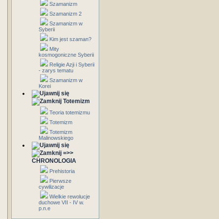
Szamanizm
Szamanizm 2
Szamanizm w
Syberii
Kim jest szaman?
Mity
kosmogoniczne Syberii
Religie Azji i Syberii
- zarys tematu
Szamanizm w
Korei
Totemizm
Teoria totemizmu
Totemizm
Totemizm
Malinowskiego
=>>
CHRONOLOGIA
Prehistoria
Pierwsze
cywilizacje
Wielkie rewolucje
duchowe VII - IV w.
p.n.e