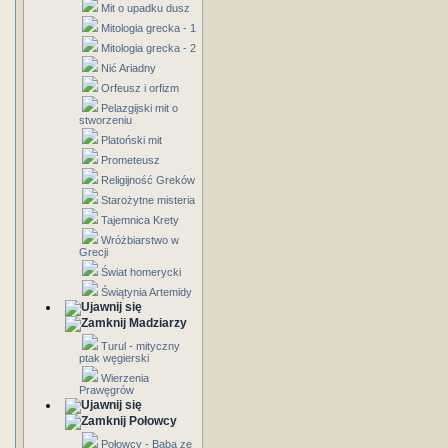
Mit o upadku dusz
Mitologia grecka - 1
Mitologia grecka - 2
Nić Ariadny
Orfeusz i orfizm
Pelazgijski mit o
stworzeniu
Platoński mit
Prometeusz
Religijność Greków
Starożytne misteria
Tajemnica Krety
Wróżbiarstwo w
Grecji
Świat homerycki
Świątynia Artemidy
Madziarzy
Turul - mityczny
ptak węgierski
Wierzenia
Prawęgrów
Połowcy
Połowcy - Baba ze