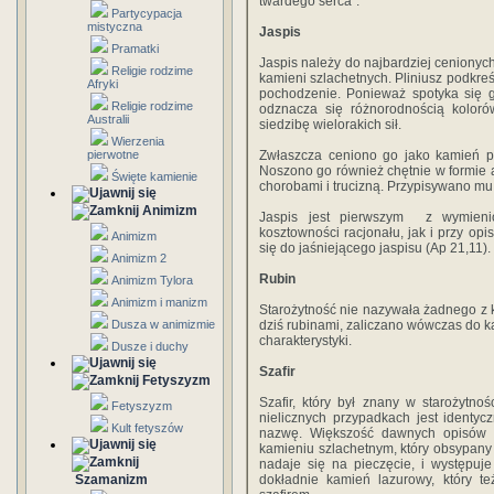
twardego serca".
Partycypacja
mistyczna
Jaspis
Pramatki
Jaspis należy do najbardziej cenionych
Religie rodzime
kamieni szlachetnych. Pliniusz podkre
Afryki
pochodzenie. Ponieważ spotyka się g
Religie rodzime
odznacza się różnorodnością kolorów
Australii
siedzibę wielorakich sił.
Wierzenia
pierwotne
Zwłaszcza ceniono go jako kamień pł
Noszono go również chętnie w formie am
Święte kamienie
chorobami i trucizną. Przypisywano m
Animizm
Jaspis jest pierwszym z wymienio
kosztowności racjonału, jak i przy opi
Animizm
się do jaśniejącego jaspisu (Ap 21,11).
Animizm 2
Rubin
Animizm Tylora
Animizm i manizm
Starożytność nie nazywała żadnego z 
Dusza w animizmie
dziś rubinami, zaliczano wówczas do ka
charakterystyki.
Dusze i duchy
Szafir
Fetyszyzm
Szafir, który był znany w starożytno
Fetyszyzm
nielicznych przypadkach jest identyc
Kult fetyszów
nazwę. Większość dawnych opisów m
kamieniu szlachetnym, który obsypany j
nadaje się na pieczęcie, i występu
Szamanizm
dokładnie kamień lazurowy, który t