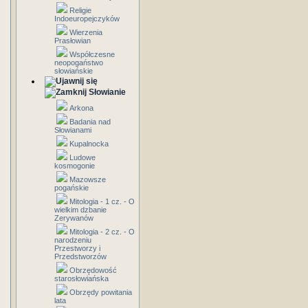
Religie
Indoeuropejczyków
Wierzenia
Prasłowian
Współczesne
neopogaństwo
słowiańskie
Słowianie
Arkona
Badania nad
Słowianami
Kupalnocka
Ludowe
kosmogonie
Mazowsze
pogańskie
Mitologia - 1 cz. - O
wielkim dzbanie
Zerywanów
Mitologia - 2 cz. - O
narodzeniu
Przestworzy i
Przedstworzów
Obrzędowość
starosłowiańska
Obrzędy powitania
lata