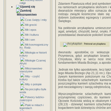
Rozwój historii
religii
Zdaniem Flawiusza efod jest symbolem 
na ramionach arcykapłana słońcem i 
dwanaście miesięcy albo oznacza dw
rodzaju związki kosmiczne stało się
Mitoznawstwo
dobrem żydowskiej egzegezy i przeni
Czas święty i mity
Świętego.
Mit grecki
Na pektorale arcykapłana umieszczono 
Mit i epos
agat, ametyst, chryzolit, beryl, onyk
Mit i kultura
przedstawiać dwanaście pokoleń Izrael
Mit i sen
Pektorał arcykapłana
Mit kosmogoniczny
Ks. Rodz.
dwunastu apostołów, co wskazuje 
Mitologia w historii
kultury
Przymierza, gdyż arcykapłan Izraela
Chrystusa, który w sercu nosi imi
Mitologie Czarnej
fundamentem Miasta Bożego, a apostoł
Afryki
Mitoznawstwo
Jednak nie tylko apostołowie, lecz tak
starożytne
tego Miasta Bożego (Ap 21,11 nn.). Ojc
Mity - część
żywym kamieniem położonym na Chryst
kultury
trzeba być także szlachetnym kamien
poszczególny kamień szlachetny ma wła
Mity o potopie
jest niezastąpiony i swoją odrębnością
Na początku była
woda
Wyszczególnienie szlachetnych kami
Potwory ludzko-
przynajmniej częściowo, do kamieni
zwierzęce
Ojcowie Kościoła widzą w obalonym kr
(28,13) - dziewięć kamieni szlachetn
Ptaki w mitach i
bogactwem łask dziewięciu chórów anie
legendach