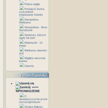
Polska wigilja
Poświęcić bożka,
czyli polskie
świętowanie Sobótki
Staropolska
Wielkanoc
Staropolskie - Boże
Narodzenie
Sylwestry, których
nigdy nie było
Walentynki - 14
lutego
Wielkanoc dawniej i
dziś
Wigilijne wierzenia
ludowe
Zapusty
Europa Pogańska
==>>
WPROWADZENIE
O
słowiańszczyźnie przed
chrześcijaństwem
Okolice Bałtyku