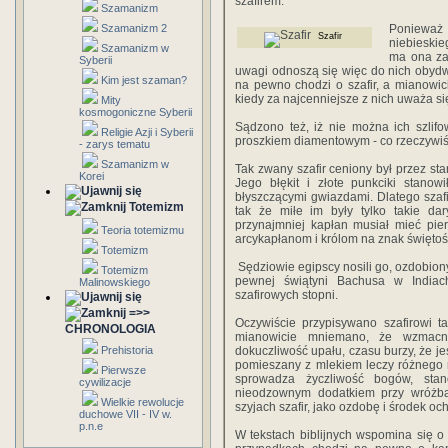
szafirem.
Szamanizm
Szamanizm 2
Ponieważ
Szafir
niebieskie
Szamanizm w
ma ona zas
Syberii
uwagi odnoszą się więc do nich obyd
Kim jest szaman?
na pewno chodzi o szafir, a mianowic
kiedy za najcenniejsze z nich uważa s
Mity
kosmogoniczne Syberii
Sądzono też, iż nie można ich szlif
Religie Azji i Syberii
proszkiem diamentowym - co rzeczywiśc
- zarys tematu
Szamanizm w
Tak zwany szafir ceniony był przez 
Korei
Jego błękit i złote punkciki stano
błyszczącymi gwiazdami. Dlatego szafi
Totemizm
tak że miłe im były tylko takie dar
przynajmniej kapłan musiał mieć pie
Teoria totemizmu
arcykapłanom i królom na znak świętośc
Totemizm
Sędziowie egipscy nosili go, ozdobiony
Totemizm
pewnej świątyni Bachusa w Indiach,
Malinowskiego
szafirowych stopni.
=>>
Oczywiście przypisywano szafirowi t
CHRONOLOGIA
mianowicie mniemano, że wzmacni
Prehistoria
dokuczliwość upału, czasu burzy, że j
pomieszany z mlekiem leczy różnego 
Pierwsze
sprowadza życzliwość bogów, sta
cywilizacje
nieodzownym dodatkiem przy wróżb
Wielkie rewolucje
szyjach szafir, jako ozdobę i środek oc
duchowe VII - IV w.
p.n.e
W tekstach biblijnych wspomina się o s