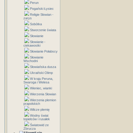
Perun
Pogański Łysiec
Religie Słowian -
zarys
Sobótka
Stworzenie świata
Słowianie
Słowianie -
ciekawostki
Słowianie Połabscy
Słowianie
Wschodni
Słowiańska dusza
Ukraiński Olimp
W kraju Peruna,
Swaroga i Welesa
Wieniec, wianki
Wierzenia Słowian
Wierzenia plemion
prapolskich
Wilcze plemię
Wodny świat
topielców i rusałek
Światowid ze
Zbrucza