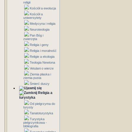
religii
Kościół a ewolucja
Kościół a
uniwersytety
Medycyna i religia
Neuroteologia
Pan Bóg i
zwierzęta
Religia i geny
Religia i moralność
Religie a ekologia
Teologia Newtona
Vetulani o wierze
Ziemia płaska i
ziemia pusta
Śmierć duszy
Religia a
turystyka
Od pielgrzyma do
turysty
Tanatoturystyka
Turystyka
pielgrzymkowa -
bibliografia