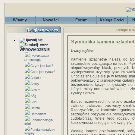
Witamy
Nowości
Forum
Księga Gości
N
Religioznawstwo
Religie a 
Symbolika kamieni szlachet
==>>
WPROWADZENIE
Uwagi ogólne
Podstawowa
Kamienie szlachetne należą do ty
terminologia
szczególnie pociągająco na ludzi. Pięk
Czym jest kult?
nieporównywalny blask, przepych ko
Co to jest rytuał?
występowania użyczały tylko im właś
Chociaż znajduje się je w twardej ska
Absolut
pokrewieństwo z jaśniejącymi ciałami
Anioły
bezpośrednio łączył je, gwiazdy zie
których miały one powstać w łonie zie
Ateizm
żywicy z drzew.
Bóg
Bardzo rozpowszechnione było przeko
Cud
zwierząt, zwłaszcza zaś węży, smoków, 
Deizm
Rzeczywiście, są kamienie organiczne
Demonizm
szczególną pożywkę dla prymitywnych f
cudotwórczą. Wiele tego rodzaju 
Fenomenologia
kosztowności strzegą smoki czy gryfy.
religii
Fundamentalizm
Według innych przeświadczeń, który
religijny