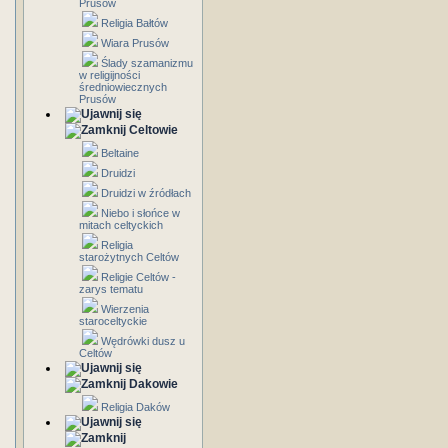
Prusów
Religia Bałtów
Wiara Prusów
Ślady szamanizmu
w religijności
średniowiecznych
Prusów
Celtowie
Beltaine
Druidzi
Druidzi w źródłach
Niebo i słońce w
mitach celtyckich
Religia
starożytnych Celtów
Religie Celtów -
zarys tematu
Wierzenia
staroceltyckie
Wędrówki dusz u
Celtów
Dakowie
Religia Daków