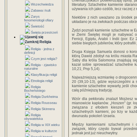
cmentarzyskach potwierdzają opisy, ja
Wszechwiedza
literatury. Szlachetne kamienie staran
używania ich jako ozdób, lecz raczej z 
Zabawa i kult
Zarys
Niektóre z nich uważano za środek prz
fenomenologii ofiary
układano je na zwłokach podczas obr
Świetość
Żydzi poznali kamienie szlachetne w Eg
Święta przestrzeń
w Ziemi Świętej mogli je nabywać 
Fenicji, Egiptu, Arabii i Indii (por. Ez
Religia
siebie biegłych jubilerów, który potrafili
Religia - jedna z
Druga Księga Samuela donosi o koro
definicji
którą Dawid zdobył na królu miasta 
Czym jest religia?
Saby dla króla Salomona znajdują się
kazał sobie sprowadzać szlachetne kam
Religia - zjawisko
naturalne
10,21; Pnp 5,14).
Klasyfikacja religii
Najważniejszą wzmiankę o drogocenny
Etnologia religii
20 (39,10-13), gdzie wyszczególni a 
kamienie szlachetne wywarły, jeśli ch
Religia
całą późniejszą tradycję.
Bocheńskiego
Religia Durkheima
Wzór dla pektorału znalazł Mojżesz w
Religia Rousseau
mianowicie kapłanów. „Hoszen" (gr. log
związana z efodem kieszeń ze zło
Religia Skinnera
szlachetnych kamieni, po trzy w każ
Religia
dwunastu pokoleń Izraela.
obywatelska
Między kamieniami szlachetnymi i 
Religia w XIX wieku
związek, który często bywał przedm
Religia w kulturze
jednak jest już nieuchwytny.