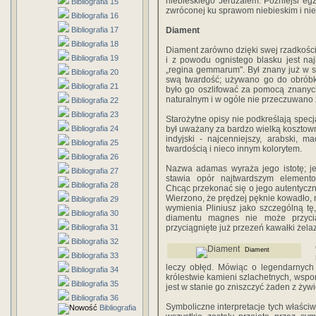
niebieskiego Jeruzalem. Późniejsi eg
Bibliografia 15
zwróconej ku sprawom niebieskim i nie
Bibliografia 16
Bibliografia 17
Diament
Bibliografia 18
Diament zarówno dzięki swej rzadkości i
Bibliografia 19
i z powodu ognistego blasku jest na
„regina gemmarum". Był znany już w s
Bibliografia 20
swą twardość; używano go do obróbk
Bibliografia 21
było go oszlifować za pomocą znanych
naturalnym i w ogóle nie przeczuwano
Bibliografia 22
Bibliografia 23
Starożytne opisy nie podkreślają specj
Bibliografia 24
był uważany za bardzo wielką kosztown
indyjski - najcenniejszy, arabski, ma
Bibliografia 25
twardością i nieco innym kolorytem.
Bibliografia 26
Nazwa adamas wyraża jego istotę; je
Bibliografia 27
stawia opór najtwardszym elemento
Bibliografia 28
Chcąc przekonać się o jego autentycz
Wierzono, że prędzej pęknie kowadło, 
Bibliografia 29
wymienia Pliniusz jako szczególną t
Bibliografia 30
diamentu magnes nie może przyci
Bibliografia 31
przyciągnięte już przezeń kawałki żela
Bibliografia 32
Diament
Bibliografia 33
leczy obłęd. Mówiąc o legendarnych
Bibliografia 34
królestwie kamieni szlachetnych, wspom
Bibliografia 35
jest w stanie go zniszczyć żaden z żywi
Bibliografia 36
Symboliczne interpretacje tych właściw
Bibliografia