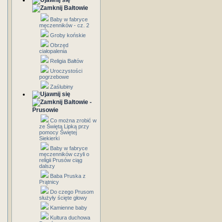
Bałtowie
Baby w fabryce
męczenników - cz. 2
Groby końskie
Obrzęd
ciałopalenia
Religia Bałtów
Uroczystości
pogrzebowe
Zaślubiny
Bałtowie -
Prusowie
Co można zrobić w
ze Świętą Lipką przy
pomocy Świętej
Siekierki
Baby w fabryce
męczenników czyli o
religii Prusów ciąg
dalszy
Baba Pruska z
Prątnicy
Do czego Prusom
służyły ścięte głowy
Kamienne baby
Kultura duchowa