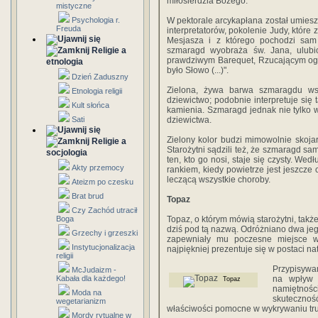
miłosierdzia Bożego.
mistyczne
Psychologia r.
W pektorale arcykapłana został umies
Freuda
interpretatorów, pokolenie Judy, któr
Mesjasza i z którego pochodzi sa
Religie a
szmaragd wyobraża św. Jana, ulubi
prawdziwym Barequet, Rzucającym ogi
etnologia
było Słowo (...)".
Dzień Zaduszny
Zielona, żywa barwa szmaragdu ws
Etnologia religii
dziewictwo; podobnie interpretuje się 
Kult słońca
kamienia. Szmaragd jednak nie tylko 
Sati
dziewictwa.
Zielony kolor budzi mimowolnie skojar
Religie a
Starożytni sądzili też, że szmaragd sa
socjologia
ten, kto go nosi, staje się czysty. We
Akty przemocy
rankiem, kiedy powietrze jest jeszcze
leczącą wszystkie choroby.
Ateizm po czesku
Brat brud
Topaz
Czy Zachód utracił
Boga
Topaz, o którym mówią starożytni, takż
dziś pod tą nazwą. Odróżniano dwa jego 
Grzechy i grzeszki
zapewniały mu poczesne miejsce w
Instytucjonalizacja
najpiękniej prezentuje się w postaci nat
religii
Przypisywa
McJudaizm -
Kabała dla każdego!
na wpływ 
Topaz
namiętnoś
Moda na
skuteczność
wegetarianizm
właściwości pomocne w wykrywaniu tru
Mordy rytualne w