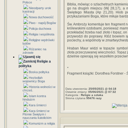
Polsce
Biblia, mówiąc o szlachetnych kamien
Nieodparty urok
go na drugim miejscu (Wj 28,17), a 
kastracji
Świętego Miasta (Ap 21,20). Hiob p
przykazaniami Boga, które miłuje bardzi
Nowa duchowość
Piwo - napój Bogów
Św. Ambroży komentuje ten fragment na
królewskimi ozdobami, ponieważ mamy w
Policja duchowa
przekładać trzeba nad złoto i topaz, o
Religia i wspólnota
przywodzi do poprawy. Któż bowiem s
Religijne wędrówki
pociechy, a wspólnoty w zmartwychwsta
ludów
Hraban Maur widzi w topazie symbol 
Różaniec na
złota przeczuwanej wieczności. Topaz j
zdrowie
dzielnie opierają się wszelkim przeciw
Religie a
polityka
*
Boska polityka
Fragment książki: Dorothea Forstner -
Ś
Hezbollah
wojownicy Boga
Historia wolności w
Data utworzenia:
25/05/2021 @ 04:18
chrześ.
Ostatnie zmiany:
05/06/2021 @ 07:32
Kategoria :
Religie a sztuka
Islam kontra
Strona czytana
99476 razy
hinduizm
Kara śmierci
Kara śmierci w
Piśmie Świętym i
nauczaniu katolickim
Komunizm a religia