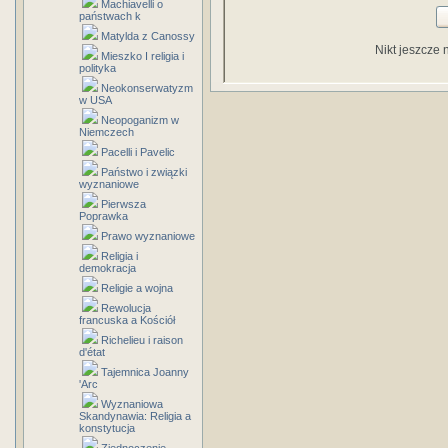
Machiavelli o
państwach k
Matylda z Canossy
Nikt jeszcze 
Mieszko I religia i
polityka
Neokonserwatyzm
w USA
Neopoganizm w
Niemczech
Pacelli i Pavelic
Państwo i związki
wyznaniowe
Pierwsza
Poprawka
Prawo wyznaniowe
Religia i
demokracja
Religie a wojna
Rewolucja
francuska a Kościół
Richelieu i raison
d'état
Tajemnica Joanny
'Arc
Wyznaniowa
Skandynawia: Religia a
konstytucja