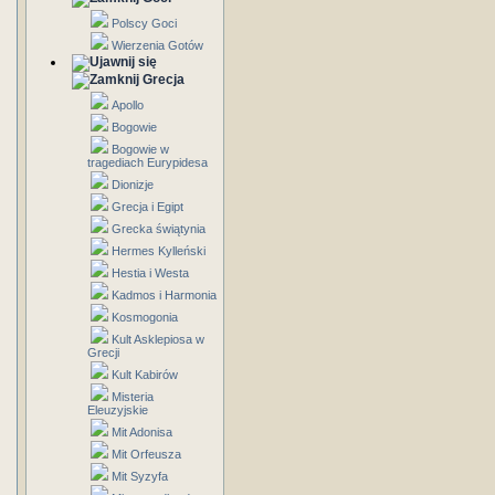
Polscy Goci
Wierzenia Gotów
Grecja
Apollo
Bogowie
Bogowie w
tragediach Eurypidesa
Dionizje
Grecja i Egipt
Grecka świątynia
Hermes Kylleński
Hestia i Westa
Kadmos i Harmonia
Kosmogonia
Kult Asklepiosa w
Grecji
Kult Kabirów
Misteria
Eleuzyjskie
Mit Adonisa
Mit Orfeusza
Mit Syzyfa