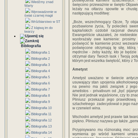
poświęcenia kamieni szlachetnych.
Wiedźmy znad
święcono przeważnie w święto Objawie
Warty
leżały na ołtarzu spowite w chust
Wprowadzenie w
następującą modlitwę:
świat czarnej magii
Wróżbiarstwo w ST
„Boże, wszechmogący Ojcze, Ty obja
pozbawione życia, Ty poleciłeś swe
Z klątwą im do
kapłańskich ozdobił racjonał dwu
twarzy
Ewangeliście ukazałeś, że niebieski
wyobrażały owe kamienie: prosimy p
poświęcić te kamienie przez wezwanie
Bibliografia
poświęcone otrzymają tę siłę, którą
mędrców - żeby każdy, kto je będzie n
Bibliografia 1
otrzymał dary Twoich łask i Twoją po
Bibliografia 2
którym jest wszelka świętość, który z Tobą
Bibliografia 3
Ametyst
Bibliografia 4
Bibliografia 5
Ametyst uważano w świecie antyc
usuwający stan upojenia alkoholoweg
Bibliografia 6
na pewno ma jakiś związek z jego
Bibliografia 7
ametistos - privativum od „być pijany
Nie jest jednak wyjaśnione, czy to zn
Bibliografia 8
Pliniusz przekazał jego prawidłow
Bibliografia 9
szlachetnego zadecydował o jego nazwi
Bibliografia 10
w czerwień wina.
Bibliografia 11
Wschodni ametyst jest prawie tak twar
Bibliografia 12
piękno. Pliniusz nazywa go także „gem
Bibliografia 13
Przypisywano mu różnoraką moc: prze
Bibliografia 14
wymienia go wśród kamieni umiesz