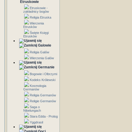
Etruskowie
Etruskowie -
zakładnicy bogów
Religia Etruska
Wierzenia
Etrusków
Święte Księgi
Etrusków
Galowie
Religia Galów
Wierzenia Galów
Germanie
Bogowie i Olbrzymi
Kodeks Królewski
Kosmologia
Germanów
Religia Germanów
Religie Germanów
Saga o
Nibelungach
Stara Edda - Prolog
Yggdrasil
Goci