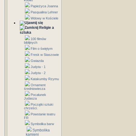
kobiet
Papieżyca Joanna
Pasqualina Lehner
Wdowy w Kościele
Religie a
sztuka
100 filmów
biblijnych
Film o świętym
Fresk w Staszowie
Gwiazda
Judyta - 1
Judyta - 2
Katakumby Rzymu
Ornament
średniowiecza
Pocałunek
Judasza
Początki sztuki
chrześci.
Powstanie teatru
FR
Symbolika barw
Symbolika
kamieni