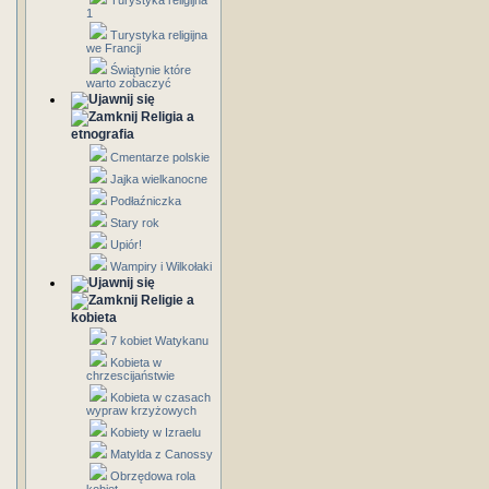
Turystyka religijna
1
Turystyka religijna
we Francji
Świątynie które
warto zobaczyć
Religia a
etnografia
Cmentarze polskie
Jajka wielkanocne
Podłaźniczka
Stary rok
Upiór!
Wampiry i Wilkołaki
Religie a
kobieta
7 kobiet Watykanu
Kobieta w
chrzescijaństwie
Kobieta w czasach
wypraw krzyżowych
Kobiety w Izraelu
Matylda z Canossy
Obrzędowa rola