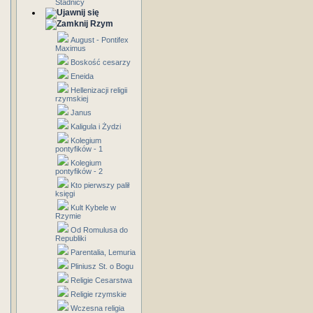
Stadnicy
Rzym
August - Pontifex
Maximus
Boskość cesarzy
Eneida
Hellenizacji religii
rzymskiej
Janus
Kaligula i Żydzi
Kolegium
pontyfików - 1
Kolegium
pontyfików - 2
Kto pierwszy palił
księgi
Kult Kybele w
Rzymie
Od Romulusa do
Republiki
Parentalia, Lemuria
Pliniusz St. o Bogu
Religie Cesarstwa
Religie rzymskie
Wczesna religia