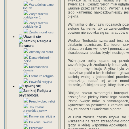
Większe szmaragdy nadają się na 
zwierciadeł. Cesarz Neron miał ogląd
Wartości etyczne
XVII w.
właśnie przez szmaragd. Wyróżnia si
tego kamienia; najkosztowniejszy jes
Zarys filozofii
piękna.
buddyjskiej 1
Zarys filozofii
Wzmianka o dwunastu rodzajach pozw
buddyjskiej 2
zielone kamienie, tak że zwierciadłe
Źródło moralności
bowiem nie spotyka się szmaragdów o t
Według Teofrasta szmaragd jest r
Religie a
działaniu leczniczym. Damigeron prz
literatura
użycza on daru wymowy i pomnaża ws
Anthony de Mello
skarabeusza i postać Izydy i nosić go w
Dante Alighieri -
Późniejsze opisy oparte są przed
Piekło
wcześniejszych źródłach tych danych,
Konstandinos
o legendarnym kraju Scytów była z
Kawafis
straszliwe ptaki o lwich ciałach i gło
Literatura religijna
zaciętą walkę z jednookimi pramies
omieszkają nadać tej walce mora
Powieść religijna
chrześcijańskiej prostoty, który chce z
Religia a
Biblijna nazwa szmaragdu barequet 
psychologia
szczególnie piękny blask tego szlac
Pismo Święte mówi o szmaragdach, 
Freud wobec religii
wyrażenie: na posadzce z kamieni ko
Jak zostać
tak, że chodzi tu właściwie o porfir.
przywódcą sekty
Konwersja religijna
W Biblii zresztą często używa się 
wskazania na rzecz szczególnie drog
Po końcu świata
tęczy, o której wspomina Apokalipsa ś
Przeżycie