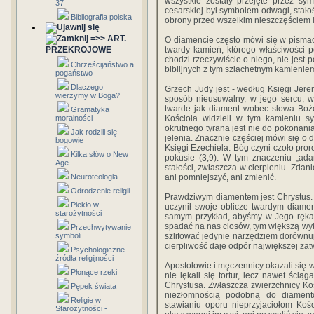
wszystkie zostały przejęte przez sy
37
cesarskiej był symbolem odwagi, stało
Bibliografia polska
obrony przed wszelkim nieszczęściem i
=>> ART.
O diamencie często mówi się w pisma
PRZEKROJOWE
twardy kamień, którego właściwości 
chodzi rzeczywiście o niego, nie jest
Chrześcijaństwo a
biblijnych z tym szlachetnym kamieniem
pogaństwo
Dlaczego
Grzech Judy jest - według Księgi Jere
wierzymy w Boga?
sposób nieusuwalny, w jego sercu; we
twarde jak diament wobec słowa Boże
Gramatyka
moralności
Kościoła widzieli w tym kamieniu sy
okrutnego tyrana jest nie do pokonani
Jak rodzili się
jelenia. Znacznie częściej mówi się o
bogowie
Księgi Ezechiela: Bóg czyni czoło pro
Kilka słów o New
pokusie (3,9). W tym znaczeniu „ada
Age
stałości, zwłaszcza w cierpieniu. Zdan
Neuroteologia
ani pomniejszyć, ani zmienić.
Odrodzenie religii
Prawdziwym diamentem jest Chrystus. O
Piekło w
uczynił swoje oblicze twardym diamen
starożytności
samym przykład, abyśmy w Jego rękac
spadać na nas ciosów, tym większą wy
Przechwytywanie
symboli
szlifować jedynie narzędziem dorównu
cierpliwość daje odpór największej zat
Psychologiczne
źródła religijności
Apostołowie i męczennicy okazali się 
Płonące rzeki
nie lękali się tortur, lecz nawet ścią
Chrystusa. Zwłaszcza zwierzchnicy Koś
Pępek świata
niezłomnością podobną do diament
Religie w
stawianiu oporu nieprzyjaciołom Koś
Starożytności -