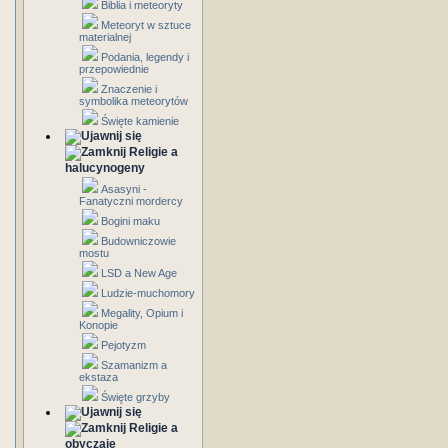
Biblia i meteoryty
Meteoryt w sztuce
materialnej
Podania, legendy i
przepowiednie
Znaczenie i
symbolika meteorytów
Święte kamienie
Religie a
halucynogeny
Asasyni -
Fanatyczni mordercy
Bogini maku
Budowniczowie
mostu
LSD a New Age
Ludzie-muchomory
Megality, Opium i
Konopie
Pejotyzm
Szamanizm a
ekstaza
Święte grzyby
Religie a
obyczaje