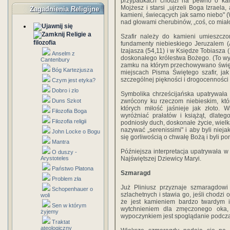
przypadkach chodzi na pewno o kami
Mojżesz i starsi „ujrzeli Boga Izraela
Zagadnienia Religijne
kamieni, świecących jak samo niebo" (W
nad głowami cherubinów, „coś, co miało 
Religie a
Szafir należy do kamieni umieszczo
filozofia
fundamenty niebieskiego Jeruzalem (
Izajasza (54,11) i w Księdze Tobiasza
Anselm z
doskonałego królestwa Bożego. (To wy
Cantenbury
zamku na którym przechowywano święt
Bóg Kartezjusza
miejscach Pisma Świętego szafir, ja
szczególnej piękności i drogocenności 
Czym jest etyka?
Dobro i zlo
Symbolika chrześcijańska upatrywała w
Duns Szkot
zwrócony ku rzeczom niebieskim, któ
których miłość jaśnieje jak złoto. 
Filozofia Boga
wyróżniać prałatów i książąt, dlateg
Filozofia religii
podniosły duch, doskonałe życie, wielk
nazywać „serenissimi" i aby byli niej
John Locke o Bogu
się gorliwością o chwałę Bożą i byli p
Mantra
Późniejsza interpretacja upatrywała 
O duszy -
Arystoteles
Najświętszej Dziewicy Maryi.
Państwo Platona
Szmaragd
Problem zła
Już Pliniusz przyznaje szmaragdowi
Schopenhauer o
szlachetnych i stawia go, jeśli chodzi
woli
że jest kamieniem bardzo twardym i
Sen w którym
wytchnieniem dla zmęczonego oka, d
żyjemy
wypoczynkiem jest spoglądanie podcza
Traktat
ateologiczny