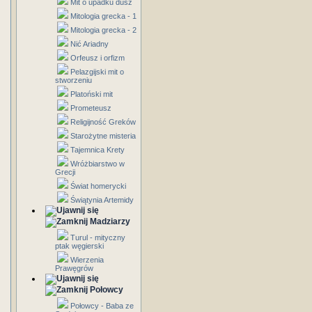
Mit o upadku dusz
Mitologia grecka - 1
Mitologia grecka - 2
Nić Ariadny
Orfeusz i orfizm
Pelazgijski mit o
stworzeniu
Platoński mit
Prometeusz
Religijność Greków
Starożytne misteria
Tajemnica Krety
Wróżbiarstwo w
Grecji
Świat homerycki
Świątynia Artemidy
Madziarzy
Turul - mityczny
ptak węgierski
Wierzenia
Prawęgrów
Połowcy
Połowcy - Baba ze