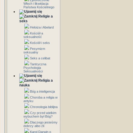
Zjednoczenie
Włoch i likwidacja
Państwa Kościelnego
Religie a
seks
Heloiza i Abelard
Kościół a
seksualność
Kościół i seks
Pesymizm
seksualny
Seks a celibat
Tantryczna
Psychologia
Seksualności
Religia a
nauka
Bóg a inteligencja
Choroba a religia w
antyku
Chronologia biblijna
Czy przed wielkim
wybuchem był Bóg?
Dlaczego jesteśmy
dobrzy albo źli
Karol Darwin o