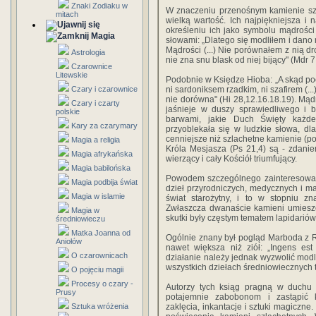
Znaki Zodiaku w
W znaczeniu przenośnym kamienie szl
mitach
wielką wartość. Ich najpiękniejsza i 
określeniu ich jako symbolu mądrośc
Magia
słowami: „Dlatego się modliłem i dano
Mądrości (...) Nie porównałem z nią dro
Astrologia
nie zna snu blask od niej bijący" (Mdr 7
Czarownice
Litewskie
Podobnie w Księdze Hioba: „A skąd pocho
Czary i czarownice
ni sardoniksem rzadkim, ni szafirem (..
nie dorówna" (Hi 28,12.16.18.19). Mąd
Czary i czarty
jaśnieje w duszy sprawiedliwego i b
polskie
barwami, jakie Duch Święty każde
Kary za czarymary
przyoblekała się w ludzkie słowa, d
cenniejsze niż szlachetne kamienie (po
Magia a religia
Króla Mesjasza (Ps 21,4) są - zdani
Magia afrykańska
wierzący i cały Kościół triumfujący.
Magia babilońska
Powodem szczególnego zainteresowani
Magia podbija świat
dzieł przyrodniczych, medycznych i ma
Magia w islamie
świat starożytny, i to w stopniu zn
Zwłaszcza dwanaście kamieni umieszc
Magia w
skutki były częstym tematem lapidariów
średniowieczu
Matka Joanna od
Ogólnie znany był pogląd Marboda z Ren
Aniołów
nawet większa niż ziół: „Ingens est
O czarownicach
działanie należy jednak wyzwolić modl
wszystkich dziełach średniowiecznych t
O pojęciu magii
Procesy o czary -
Autorzy tych ksiąg pragną w duchu k
Prusy
potajemnie zabobonom i zastąpić 
Sztuka wróżenia
zaklęcia, inkantacje i sztuki magiczn