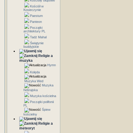
Kościoły słupowe
Kościół w
Kosieczynie
Paestum
Panteon
Początki
architektury PL
Tadż Mahal
Świątynie
buddyjskie
Religie a
muzyka
Hymn
Kolęda
Muzyka Wed
Muzyka
hebrajska
Muzyka kościelna
Początki polifonii
PL
Śpiew
kościelny
Religie a
meteoryt