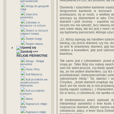
okazywanej im czci, ani pozwolić się z
wprowadzenie
Wstęp do geografii
Diamenty i szlachetne kamienie osadz
religii
drogocenne kamienie w koronach k
Zatyczka
przekazano, by je nosili, o wielkiej 
panieńska
wierzący są diamentami w ręku Chrys
diament i jeśli chcemy – zupełnie ni
Zaświaty w
niczym mu nie szkodzi, lecz własną sił
literaturze i w sztuce
rani sobie stopy, tak też jest z nami i
Śmierć w różnych
się będziemy pancerzem, którego użyc
religiach świata
Święte księgi
„Ci, którzy zajmują się handlem szla
wiedzą, czy jest to diament, czy nie, d
Święte miasta
że jest to prawdziwy diament, gdy ka
młotem a kowadłem, gdy pod uderzen
=>>
twardsza.
RELIGIE PIERWOTNE
Tak samo jest z człowiekiem: przed p
Wstęp - Religie
pierwotne
znają go. Tylko Bóg zna naturę swych 
sam nie wiem jeszcze, czy kiedy spadni
Huna i Roa
się, że nie jestem diamentem, czy te
Kult Macierzy
prześladowań, niebezpieczeństw i pok
uderzeniami młota." Tej stałości i 
Kult przodków we
Chrystus. „Jeżeli diament znajduje s
współczesnym
Wietnamie
duch ani nie może się w nim przydarzy
każdą napaść szatana (...) Diamentem 
Kult szczątków
Go w sercu, o człowiecze, nie spotka ci
kostnych
Mana
W średniowieczu poeci opiewali di
interpretacji opowieści o krwi kozł
Najstarsze religie
Malty
rozpuszcza diament, którym nacina się
człowiecze, płacz, e krew Syna Dziew
Najstasze religie