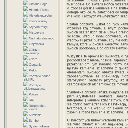
szlachetne powstają pod działani
Historia Boga
Wschodzie. Od skwaru słońca rozżarzają
o zbocza górskie kamienieje na skutek 
Historia Piekła
odległe okolice. W zależności od temp
Historia grzechu
wielkości i różnych wewnętrznych siłac
Kozioł ofiarny
Szatan odczuwa wstręt do tych kam
Krytyka religii
wcześniejszą chwałę, a swym pochod
swoich szatańskich dzieł używa przet
Mistycyzm
składzie. Według innej opowieści, P
Nadnaturalna moc
wędrowali przez pustynię, aby nie dok
Objawienia
kamyki, które w okolice wędrówki zanio
swoich upodobań, albo obrazy ziemskie
Oblicza
reinkarnacji
Wszystkie te opowieści świadczą o t
Ofiara
pochodzące z nieba, nosicieli tajemnic
przekonaniom tym nadano formy baś
Opętanie
łączyło kamienie szlachetne z gwia
Piekło
elementami swojego obrazu świata, w
Początki badań
zaobserwowane ze spekulacją filozo
religii PL
starożytnych badaczy przyrody, aż 
czarodziejskich alchemików, zajmowało
Początki
religioznawstwa
Symbolika chrześcijańska związana z
Politeizm
pism Arystotelesa, Teofrasta, Damige
Raj
interpretację kamieni szlachetnych, to
się czysto zewnętrzną ich klasyfikacją,
Religijność a
twardości, a nie według ich składu 
duchowość
zupełnie różne kamienie szlachetne. Ta
Sumienie
U starożytnych ludów Wschodu kamien
Symbol
się więc zdobyć ich jak najwięcej.
System ofiarny