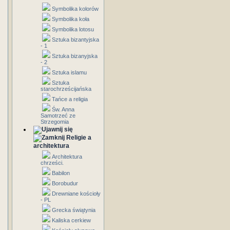
Symbolika kolorów
Symbolika koła
Symbolika lotosu
Sztuka bizantyjska
- 1
Sztuka bizanyjska
- 2
Sztuka islamu
Sztuka
starochrześcijańska
Tańce a religia
Św. Anna
Samotrzeć ze
Strzegomia
Religie a
architektura
Architektura
chrześci.
Babilon
Borobudur
Drewniane kościoły
- PL
Grecka świątynia
Kaliska cerkiew