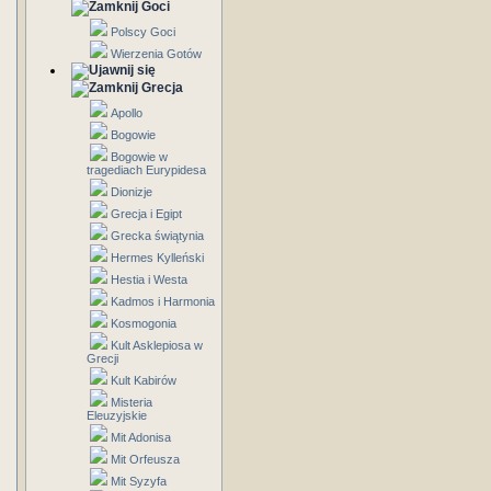
Goci
Polscy Goci
Wierzenia Gotów
Grecja
Apollo
Bogowie
Bogowie w
tragediach Eurypidesa
Dionizje
Grecja i Egipt
Grecka świątynia
Hermes Kylleński
Hestia i Westa
Kadmos i Harmonia
Kosmogonia
Kult Asklepiosa w
Grecji
Kult Kabirów
Misteria
Eleuzyjskie
Mit Adonisa
Mit Orfeusza
Mit Syzyfa