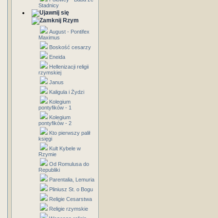
Stadnicy
Rzym
August - Pontifex
Maximus
Boskość cesarzy
Eneida
Hellenizacji religii
rzymskiej
Janus
Kaligula i Żydzi
Kolegium
pontyfików - 1
Kolegium
pontyfików - 2
Kto pierwszy palił
księgi
Kult Kybele w
Rzymie
Od Romulusa do
Republiki
Parentalia, Lemuria
Pliniusz St. o Bogu
Religie Cesarstwa
Religie rzymskie