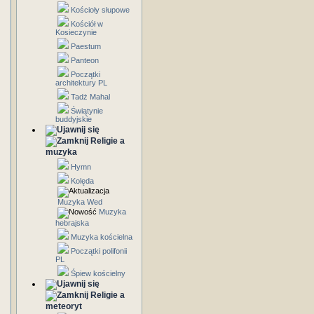
Kościoły słupowe
Kościół w
Kosieczynie
Paestum
Panteon
Początki
architektury PL
Tadż Mahal
Świątynie
buddyjskie
Religie a
muzyka
Hymn
Kolęda
Muzyka Wed
Muzyka
hebrajska
Muzyka kościelna
Początki polifonii
PL
Śpiew kościelny
Religie a
meteoryt