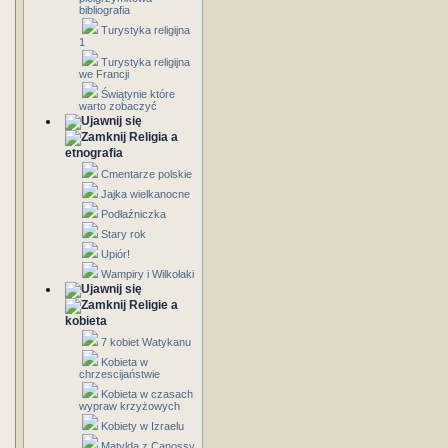
bibliografia
Turystyka religijna
1
Turystyka religijna
we Francji
Świątynie które
warto zobaczyć
Religia a
etnografia
Cmentarze polskie
Jajka wielkanocne
Podłaźniczka
Stary rok
Upiór!
Wampiry i Wilkołaki
Religie a
kobieta
7 kobiet Watykanu
Kobieta w
chrzescijaństwie
Kobieta w czasach
wypraw krzyżowych
Kobiety w Izraelu
Matylda z Canossy