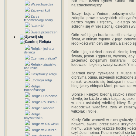
Bór miał trzech synów: Odina, Vili 
Wszechwiedza
najszlachetniejszy.
Zabawa i kult
Toczyli boje z Ymirem, potężnym olb
Zarys
zatopiła prawie wszystkich olbrzymó
fenomenologii ofiary
bardzo mądry i zręczny, i dlatego o
Świetość
schronił się w niej z żoną i dziećmi i w
Święta przestrzeń
Odin zaś i jego bracia strącili martwe
świat, w którym żyjemy. Z jego lodowej 
Religia
jego kości wzniosły się góry, a z jego 
Religia - jedna z
Odin i jego dzieci opasali ziemię kr
definicji
świata, jesion Yggdrasil, wyrosło, aby
Czym jest religia?
zacieniać potężnymi konarami i p
Religia - zjawisko
lodowato - błękitny szczyt czaszki Ymir
naturalne
Zgarnęli iskry, tryskające z Muspell
Klasyfikacja religii
olbrzyma ognia, przynieśli roztopione z
Etnologia religii
rumaki wcześnie się budzące i mocarn
biegł jasny chłopak Mani, prowadząc 
Religia
Bocheńskiego
Słońce i księżyc biegną szybko i nig
Religia Durkheima
chwilę, bo każde z nich ściga rozjuszon
Religia Rousseau
w dniu ostatniej wielkiej bitwy Ra
niegodziwa wiedźma, żyła w żelaz
Religia Skinnera
wilkołaki i trolle.
Religia
obywatelska
Kiedy Odin wprawił w ruch gwiazdy i 
Religia w XIX wieku
nowemu światu, przez siebie uczynione
niemu, wziął więc jeszcze trochę kości
Religia w kulturze
czyli Jotunheimu. Potem zwrócił się ku k