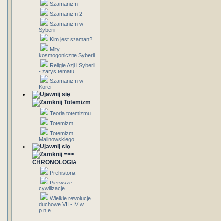
Szamanizm
Szamanizm 2
Szamanizm w
Syberii
Kim jest szaman?
Mity
kosmogoniczne Syberii
Religie Azji i Syberii
- zarys tematu
Szamanizm w
Korei
Totemizm
Teoria totemizmu
Totemizm
Totemizm
Malinowskiego
=>>
CHRONOLOGIA
Prehistoria
Pierwsze
cywilizacje
Wielkie rewolucje
duchowe VII - IV w.
p.n.e