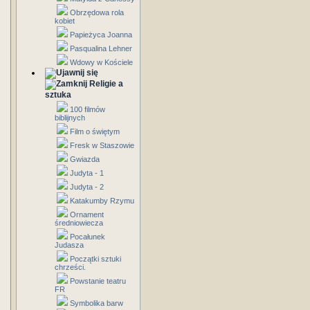
Obrzędowa rola
kobiet
Papieżyca Joanna
Pasqualina Lehner
Wdowy w Kościele
Religie a
sztuka
100 filmów
biblijnych
Film o świętym
Fresk w Staszowie
Gwiazda
Judyta - 1
Judyta - 2
Katakumby Rzymu
Ornament
średniowiecza
Pocałunek
Judasza
Początki sztuki
chrześci.
Powstanie teatru
FR
Symbolika barw