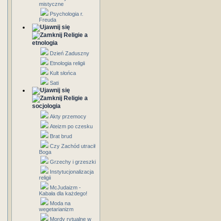
mistyczne
Psychologia r.
Freuda
Religie a
etnologia
Dzień Zaduszny
Etnologia religii
Kult słońca
Sati
Religie a
socjologia
Akty przemocy
Ateizm po czesku
Brat brud
Czy Zachód utracił
Boga
Grzechy i grzeszki
Instytucjonalizacja
religii
McJudaizm -
Kabała dla każdego!
Moda na
wegetarianizm
Mordy rytualne w