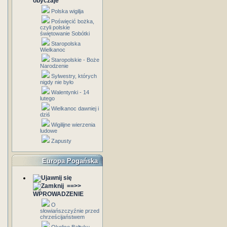
obyczaje
Polska wigilja
Poświęcić bożka,
czyli polskie
świętowanie Sobótki
Staropolska
Wielkanoc
Staropolskie - Boże
Narodzenie
Sylwestry, których
nigdy nie było
Walentynki - 14
lutego
Wielkanoc dawniej i
dziś
Wigilijne wierzenia
ludowe
Zapusty
Europa Pogańska
==>>
WPROWADZENIE
O
słowiańszczyźnie przed
chrześcijaństwem