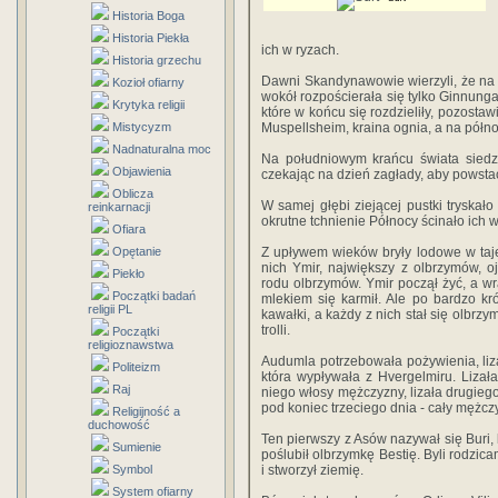
Historia Boga
Historia Piekła
ich w ryzach.
Historia grzechu
Dawni Skandynawowie wierzyli, że na p
Kozioł ofiarny
wokół rozpościerała się tylko Ginnunga
Krytyka religii
które w końcu się rozdzieliły, pozostaw
Mistycyzm
Muspellsheim, kraina ognia, a na półno
Nadnaturalna moc
Na południowym krańcu świata siedzi
Objawienia
czekając na dzień zagłady, aby powstać
Oblicza
W samej głębi ziejącej pustki tryskało
reinkarnacji
okrutne tchnienie Północy ścinało ich 
Ofiara
Opętanie
Z upływem wieków bryły lodowe w taje
nich Ymir, największy z olbrzymów, o
Piekło
rodu olbrzymów. Ymir począł żyć, a w
Początki badań
mlekiem się karmił. Ale po bardzo k
religii PL
kawałki, a każdy z nich stał się olbrz
trolli.
Początki
religioznawstwa
Audumla potrzebowała pożywienia, lizał
Politeizm
która wypływała z Hvergelmiru. Lizał
Raj
niego włosy mężczyzny, lizała drugieg
pod koniec trzeciego dnia - cały mężcz
Religijność a
duchowość
Ten pierwszy z Asów nazywał się Buri, b
Sumienie
poślubił olbrzymkę Bestię. Byli rodzica
Symbol
i stworzył ziemię.
System ofiarny