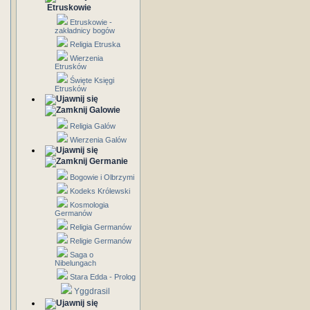
Etruskowie
Etruskowie -
zakładnicy bogów
Religia Etruska
Wierzenia
Etrusków
Święte Księgi
Etrusków
Galowie
Religia Galów
Wierzenia Galów
Germanie
Bogowie i Olbrzymi
Kodeks Królewski
Kosmologia
Germanów
Religia Germanów
Religie Germanów
Saga o
Nibelungach
Stara Edda - Prolog
Yggdrasil