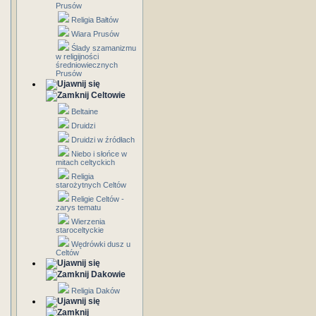
Prusów
Religia Bałtów
Wiara Prusów
Ślady szamanizmu
w religijności
średniowiecznych
Prusów
Celtowie
Beltaine
Druidzi
Druidzi w źródłach
Niebo i słońce w
mitach celtyckich
Religia
starożytnych Celtów
Religie Celtów -
zarys tematu
Wierzenia
staroceltyckie
Wędrówki dusz u
Celtów
Dakowie
Religia Daków