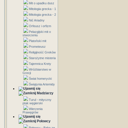
Mit o upadku dusz
Mitologia grecka - 1
Mitologia grecka - 2
Nić Ariadny
Orfeusz i orfizm
Pelazgijski mit o
stworzeniu
Platoński mit
Prometeusz
Religijność Greków
Starożytne misteria
Tajemnica Krety
Wróżbiarstwo w
Grecji
Świat homerycki
Świątynia Artemidy
Madziarzy
Turul - mityczny
ptak węgierski
Wierzenia
Prawęgrów
Połowcy
Połowcy - Baba ze