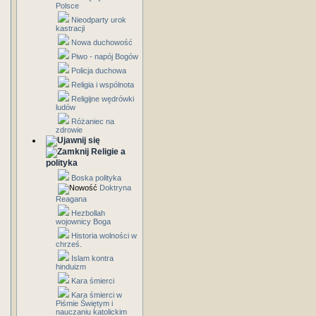
Polsce
Nieodparty urok
kastracji
Nowa duchowość
Piwo - napój Bogów
Policja duchowa
Religia i wspólnota
Religijne wędrówki
ludów
Różaniec na
zdrowie
Religie a
polityka
Boska polityka
Doktryna
Reagana
Hezbollah
wojownicy Boga
Historia wolności w
chrześ.
Islam kontra
hinduizm
Kara śmierci
Kara śmierci w
Piśmie Świętym i
nauczaniu katolickim