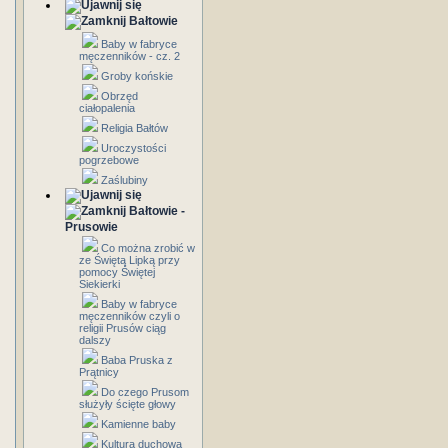
Bałtowie
Baby w fabryce
męczenników - cz. 2
Groby końskie
Obrzęd
ciałopalenia
Religia Bałtów
Uroczystości
pogrzebowe
Zaślubiny
Bałtowie -
Prusowie
Co można zrobić w
ze Świętą Lipką przy
pomocy Świętej
Siekierki
Baby w fabryce
męczenników czyli o
religii Prusów ciąg
dalszy
Baba Pruska z
Prątnicy
Do czego Prusom
służyły ścięte głowy
Kamienne baby
Kultura duchowa