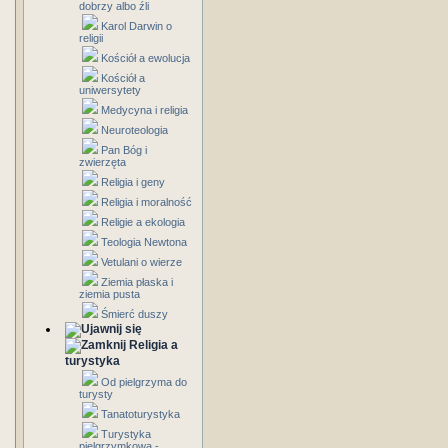
dobrzy albo źli
Karol Darwin o
religii
Kościół a ewolucja
Kościół a
uniwersytety
Medycyna i religia
Neuroteologia
Pan Bóg i
zwierzęta
Religia i geny
Religia i moralność
Religie a ekologia
Teologia Newtona
Vetulani o wierze
Ziemia płaska i
ziemia pusta
Śmierć duszy
Religia a
turystyka
Od pielgrzyma do
turysty
Tanatoturystyka
Turystyka
pielgrzymkowa -