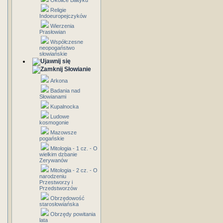
Okolice Bałtyku
Religie
Indoeuropejczyków
Wierzenia
Prasłowian
Współczesne
neopogaństwo
słowiańskie
Słowianie
Arkona
Badania nad
Słowianami
Kupalnocka
Ludowe
kosmogonie
Mazowsze
pogańskie
Mitologia - 1 cz. - O
wielkim dzbanie
Zerywanów
Mitologia - 2 cz. - O
narodzeniu
Przestworzy i
Przedstworzów
Obrzędowość
starosłowiańska
Obrzędy powitania
lata