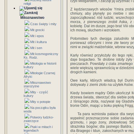
Rozwój historii
czyli Midgardem, i zaczął ją użyźniać i
religii
Z kędzierzawych włosów Ymira zrobił 
chmury, aby płynęły po niebie i sk
Mitoznawstwo
zapoczątkować ród ludzki, wszechojc
morza, z pierwszego zrobił Aska, z
Czas święty i mity
kobietę. Dał im dusze, jego brat Viii o
Mit grecki
ich mową, słuchem i wzrokiem.
Mit i epos
Potomstwo tych dwojga zaludniło M
Mit i kultura
ponieważ olbrzymi i inne złe twory pr
nimi w związki małżeńskie, wbrew wszy
Mit i sen
Mit kosmogoniczny
Karły również przyłożyły do tego ręki
Ks. Rodz.
daje bogactwo. Te drobne istoty żyły 
Mitologia w historii
pieczarach. Powstały z ciała zmarłego Y
kultury
wiele większą sprawnością w dziedzinie
drogich kamieni.
Mitologie Czarnej
Afryki
Owe karły, których władcą był Durin
Mitoznawstwo
dobywały z ziemi złoto na użytek Asów.
starożytne
Mity - część
Kiedy bowiem mądry Odin ukończył Mi
kultury
drzewa świata, stworzyć dla siebie pot
z lśniącego złota, nazywał się Gladsh
Mity o potopie
tronie Odin, mając u boku piękną Frigg
Na początku była
woda
Ta para wzniosła pałace dla swych d
Potwory ludzko-
wypełnić przeznaczone sobie zadania
zwierzęce
grzmotu, i jego żony, złotowłosej S
strażnika bogów; dla jasnego Baldra, 
Ptaki w mitach i
legendach
dla Bragego i Idun, zakochanych w muzy