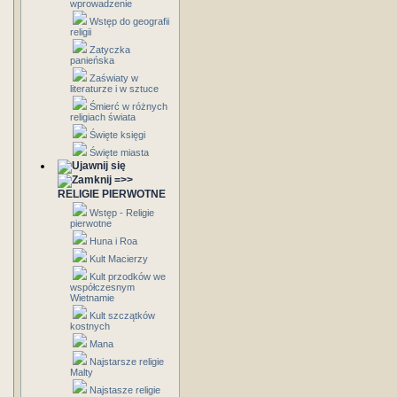
wprowadzenie
Wstęp do geografii
religii
Zatyczka
panieńska
Zaświaty w
literaturze i w sztuce
Śmierć w różnych
religiach świata
Święte księgi
Święte miasta
=>>
RELIGIE PIERWOTNE
Wstęp - Religie
pierwotne
Huna i Roa
Kult Macierzy
Kult przodków we
współczesnym
Wietnamie
Kult szczątków
kostnych
Mana
Najstarsze religie
Malty
Najstasze religie