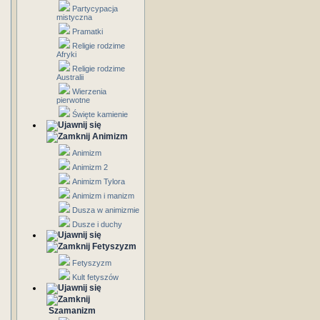
Partycypacja
mistyczna
Pramatki
Religie rodzime
Afryki
Religie rodzime
Australii
Wierzenia
pierwotne
Święte kamienie
Animizm
Animizm
Animizm 2
Animizm Tylora
Animizm i manizm
Dusza w animizmie
Dusze i duchy
Fetyszyzm
Fetyszyzm
Kult fetyszów
Szamanizm