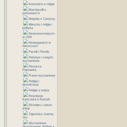
Komunizm a religia
Machiavelli o
państwach k
Matylda z Canossy
Mieszko I religia i
polityka
Neokonserwatyzm
w USA
Neopoganizm w
Niemczech
Pacelli i Pavelic
Państwo i związki
wyznaniowe
Pierwsza
Poprawka
Prawo wyznaniowe
Religia i
demokracja
Religie a wojna
Rewolucja
francuska a Kościół
Richelieu i raison
d'état
Tajemnica Joanny
'Arc
Wyznaniowa
Skandynawia: Religia a