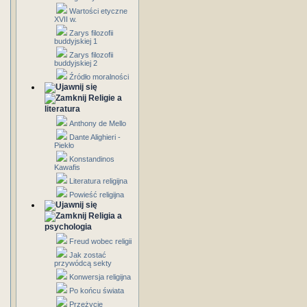
Wartości etyczne
XVII w.
Zarys filozofii
buddyjskiej 1
Zarys filozofii
buddyjskiej 2
Źródło moralności
Religie a
literatura
Anthony de Mello
Dante Alighieri -
Piekło
Konstandinos
Kawafis
Literatura religijna
Powieść religijna
Religia a
psychologia
Freud wobec religii
Jak zostać
przywódcą sekty
Konwersja religijna
Po końcu świata
Przeżycie