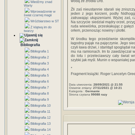
wodą ze źródła Urd.
Wiedźmy znad
Warty
Źli zaś nieustannie starali się zniszc
Wprowadzenie w
jeden z jego korzeni, podły Nidhogg
świat czarnej magii
zatruwając ukąszeniami. Wyżej zaś, czt
Wróżbiarstwo w ST
Na szczycie siedział mądry orzeł, przyg
ruda wiewiórka, przeskakując z gałęzi
Z klątwą im do
orłem, przenosząc nowiny i plotki.
twarzy
W środku tego przedziwnie skomplik
łagodny pająk na pajęczynie. Jego sied
Bibliografia
czyli ława drzwi, i stamtąd spoglądał 
Bibliografia 1
mu na ramionach. Im to zawdzięczał wi
do lotu i przeleciawszy cały świat w
Bibliografia 2
szybki jak myśl. Munin o wspaniałej pam
Bibliografia 3
*
Bibliografia 4
Fragment książki: Roger Lancelyn Gre
Bibliografia 5
Bibliografia 6
Data utworzenia:
28/09/2021 @ 21:55
Bibliografia 7
Ostatnie zmiany:
27/11/2021 @ 10:21
Kategoria :
Germanie
Bibliografia 8
Strona czytana
99088 razy
Bibliografia 9
Bibliografia 10
Bibliografia 11
Bibliografia 12
Bibliografia 13
Bibliografia 14