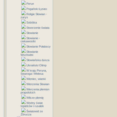
Perun
Pogański Łysiec
Religie Słowian -
zarys
Sobótka
Stworzenie świata
Słowianie
Słowianie -
ciekawostki
Słowianie Połabscy
Słowianie
Wschodni
Słowiańska dusza
Ukraiński Olimp
W kraju Peruna,
Swaroga i Welesa
Wieniec, wianki
Wierzenia Słowian
Wierzenia plemion
prapolskich
Wilcze plemię
Wodny świat
topielców i rusałek
Światowid ze
Zbrucza