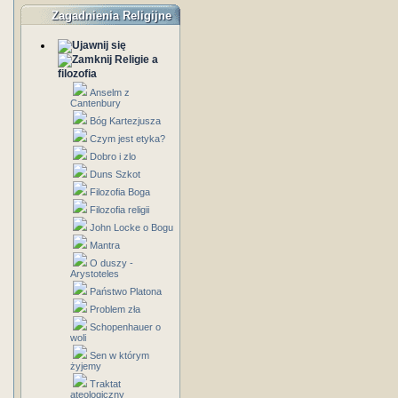
Zagadnienia Religijne
Religie a
filozofia
Anselm z
Cantenbury
Bóg Kartezjusza
Czym jest etyka?
Dobro i zlo
Duns Szkot
Filozofia Boga
Filozofia religii
John Locke o Bogu
Mantra
O duszy -
Arystoteles
Państwo Platona
Problem zła
Schopenhauer o
woli
Sen w którym
żyjemy
Traktat
ateologiczny