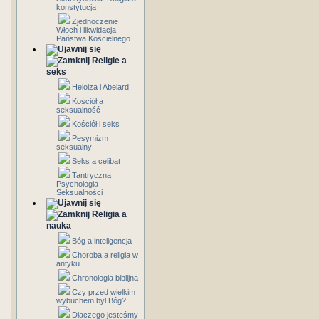
konstytucja
Zjednoczenie
Włoch i likwidacja
Państwa Kościelnego
Religie a
seks
Heloiza i Abelard
Kościół a
seksualność
Kościół i seks
Pesymizm
seksualny
Seks a celibat
Tantryczna
Psychologia
Seksualności
Religia a
nauka
Bóg a inteligencja
Choroba a religia w
antyku
Chronologia biblijna
Czy przed wielkim
wybuchem był Bóg?
Dlaczego jesteśmy