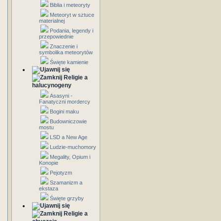
Biblia i meteoryty
Meteoryt w sztuce
materialnej
Podania, legendy i
przepowiednie
Znaczenie i
symbolika meteorytów
Święte kamienie
Religie a
halucynogeny
Asasyni -
Fanatyczni mordercy
Bogini maku
Budowniczowie
mostu
LSD a New Age
Ludzie-muchomory
Megality, Opium i
Konopie
Pejotyzm
Szamanizm a
ekstaza
Święte grzyby
Religie a