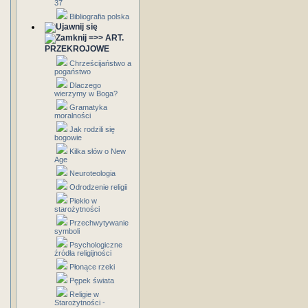
37
Bibliografia polska
=>> ART.
PRZEKROJOWE
Chrześcijaństwo a
pogaństwo
Dlaczego
wierzymy w Boga?
Gramatyka
moralności
Jak rodzili się
bogowie
Kilka słów o New
Age
Neuroteologia
Odrodzenie religii
Piekło w
starożytności
Przechwytywanie
symboli
Psychologiczne
źródła religijności
Płonące rzeki
Pępek świata
Religie w
Starożytności -