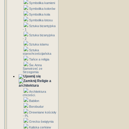
Symbolika kamieni
Symbolika kolorów
Symbolika koła
Symbolika lotosu
Sztuka bizantyjska
- 1
Sztuka bizanyjska
- 2
Sztuka islamu
Sztuka
starochrześcijańska
Tańce a religia
Św. Anna
Samotrzeć ze
Strzegomia
Religie a
architektura
Architektura
chrześci.
Babilon
Borobudur
Drewniane kościoły
- PL
Grecka świątynia
Kaliska cerkiew