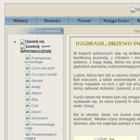
Witamy
Nowości
Forum
Księga Gości
N
Religioznawstwo
Ger
IGGDRASIL, DRZEWO Ś
==>>
WPROWADZENIE
W krajach północnych lata są krótkie
bezlitosną przyrodą: z chłodem i mr
Podstawowa
terminologia
wiatrem, z nagą skałą, której nie por
głębokich parowów, rozbrzmiewającyc
Czym jest kult?
Co to jest rytuał?
Ludzie, którzy tam żyli w zaraniu dziejó
Byli oraczami, a także wojownikami, w
Absolut
którzy napadali na nich z gór lub przy
Anioły
domy, rabować dobytek i żywność, a czę
Ateizm
A jeśli nawet nie trzeba było się zmag
Bóg
wydawało się, że same żywioły to olbr
Cud
wiatr i śnieg.
Deizm
Był to okrutny świat, nie budził nad
Demonizm
wytrwałość. Wielkie czyny domagały się
śpiewać, aby nie zaginęła pamięć o bo
Fenomenologia
religii
Fundamentalizm
religijny
Surt