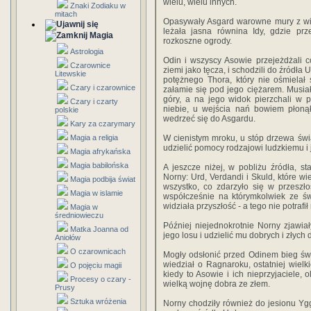
wielu, wielu innych.
Znaki Zodiaku w
mitach
Opasywały Asgard warowne mury z wie
leżała jasna równina Idy, gdzie pr
Magia
rozkoszne ogrody.
Astrologia
Odin i wszyscy Asowie przejeżdżali c
Czarownice
ziemi jako tęcza, i schodzili do źródła
Litewskie
potężnego Thora, który nie ośmielał 
Czary i czarownice
załamie się pod jego ciężarem. Musia
góry, a na jego widok pierzchali w p
Czary i czarty
niebie, u wejścia nań bowiem płonął
polskie
wedrzeć się do Asgardu.
Kary za czarymary
Magia a religia
W cienistym mroku, u stóp drzewa świ
udzielić pomocy rodzajowi ludzkiemu i
Magia afrykańska
Magia babilońska
A jeszcze niżej, w pobliżu źródła, st
Norny: Urd, Verdandi i Skuld, które w
Magia podbija świat
wszystko, co zdarzyło się w przeszłoś
Magia w islamie
współcześnie na którymkolwiek ze św
widziała przyszłość - a tego nie potrafi
Magia w
średniowieczu
Później niejednokrotnie Norny zjawia
Matka Joanna od
jego losu i udzielić mu dobrych i złyc
Aniołów
O czarownicach
Mogły odsłonić przed Odinem bieg świa
wiedział o Ragnaroku, ostatniej wielki
O pojęciu magii
kiedy to Asowie i ich nieprzyjaciele,
Procesy o czary -
wielką wojnę dobra ze złem.
Prusy
Sztuka wróżenia
Norny chodziły również do jesionu Ygg