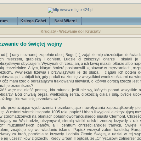
rum
Księga Gości
Nasi Wierni
Krucjaty - Wezwanie do I Krucjaty
zwanie do świętej wojny
Lud [...] rasy nieznanej, zupełnie obcej Bogu [...], zajął ziemię chrześcijan, doświad
ich mieczem, grabieżą i ogniem. Ludzie ci zniszczyli ołtarze i skalali j
obrzydliwym obyczajem. Wyrzynali chrześcijan, a ich krwią mazali ołtarze albo nape
nią chrzcielnice. A tym, którym śmierć postanowili zgotować w męczarniach, rozp
brzuchy, wywlekali trzewia i przywiązywali je do słupa, i ciągali ich potem d
chłoszcząc, i zabijali ich, gdy padali na ziemię z wszystkimi wnętrznościami na wie
A cóż mam rzec o odrażającym traktowaniu niewiast, o którym gorszą rzeczą jest
niźli je przemilczeć?
Któż więc ma nieść pomstę, kto ratunek, jeśli nie wy, których ponad wszystkie 
obdarzył Bóg chwałą oręża, wielkością serca, gibkością ciała i siłą, byście upok
każdego, kto wam się przeciwstawi?
 oto przerażające wyobrażenia i przekonujące nawoływania zapoczątkowały pi
atę. W ostatni wtorek listopada 1095 roku papież Urban II wygłosił elektryzującą m
w zgromadzonych na błoniach południowofrancuskiego miasta Clermont. Chrześc
kający na Wschodzie, utrzymywał, cierpią wielki ucisk i znoszą krzywdy z rąk
ich” muzułmańskich panów, a i centrum chrześcijańskiej tradycji, Święte 
alem, znajduje się we władaniu islamu. Papież wezwał zatem katolicką Euro
iwszy za broń, pomściła te krzywdy i odbiła Ziemię Świętą, a udział w tej wy
e jej uczestników z grzechu. Kiedy Urban II ogłosił, że „Chrystusowi żołnierze” z