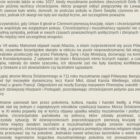
cie wzrosło także w roku 1027, kiedy muzułmanie podobno zbezcześcili Grób Ś
ze później łacińscy chrześcijanie, którzy pragnęli odbyć pielgrzymkę do Lewa
ch zawsze było wielu, donosili, że podczas pobytu w Ziemi Świętej czyniono im
ości, jednak ich skargi nie były ani nazbyt liczne, ani szczególnie poważne.
czywistości, gdy Urban II głosił w Clermont pierwszą krucjatę, islam i chrześcijańs
w współżyły we względnym pokoju. Chrześcijańscy i muzułmańscy sąsiedzi nie d
bytnią sympatią, jednak w owych czasach powszechnych politycznych i zbrojnych
yło między nimi szczególnej wrogości.
 VII wieku Mahomet objawił nauki Allacha, a islam rozprzestrzenił się poza Pó
ki, cesarstwo bizantyjskie stanęło w obliczu na pozór niepowstrzymanej fali eksp
arabskie przetoczyły się przez Palestynę, Syrię i Azję Mniejszą, docierając na kon
 Konstantynopola. Z upływem lat islam i Bizancjum mimo licznych napięć, a cz
gów, nabrały do siebie szacunku, ich stosunki zaś nie były bardziej konflikto
y Grekami a ich słowiańskimi czy łacińskimi sąsiadami.
ugiej stronie Morza Śródziemnego w 711 roku muzułmanie zajęli Półwysep Iberyjsk
d był niezwykle dynamiczny, lecz Karol Młot, dziad Karola Wielkiego, zdoł
ymać u granic Francji. Odgrodzeni od reszty Europy masywem Pirenejów, osiedlili 
ach dzisiejszej Hiszpanii i Portugalii, pozostawiając chrześcijanom jedynie pas zi
cy.
manie panowali tam przez pokolenia, kultura, nauka i handel kwitły, a Pó
jski stał się jednym z największych ośrodków cywilizacji basenu Morza Śródzie
 w XI wieku pojawiły się w końcu objawy upadku władzy muzułmanów i polity
iałów, chrześcijańskie państewka na północy, które zdołały przetrwać, s
zystały sytuację. W dziesięcioleciach poprzedzających pierwszą krucjatę 
unków między światem łacińskim a muzułmańskim uległa zmianie: wzmogł
mna wrogość, chrześcijanie rośli w siłę, a granica pomiędzy obiema religiami sto
ła przesuwać się na południe. Jednakże nawet wówczas łacinników o wiele ba
resowały legendarne bogactwa muzułmańskiego południa niż prowadzenie 