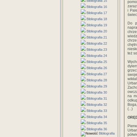
Bibliografia 15
pomoc
zaraz
Bibliografia 16
i Pal
Bibliografia 17
świec
Bibliografia 18
Do p
Bibliografia 19
napr
Bibliografia 20
chrz
wiedz
Bibliografia 21
chrze
Bibliografia 22
chęt
niesk
Bibliografia 23
też s
Bibliografia 24
Wych
Bibliografia 25
dylem
Bibliografia 26
grzec
Bibliografia 27
swoje
wikła
Bibliografia 28
Urban
Bibliografia 29
Zach
owcz
Bibliografia 30
na m
Bibliografia 31
odkup
Boga,
Bibliografia 32
(...)
Bibliografia 33
Bibliografia 34
ORĘD
Bibliografia 35
Pierw
Bibliografia 36
Urban
Bibliografia
półwi