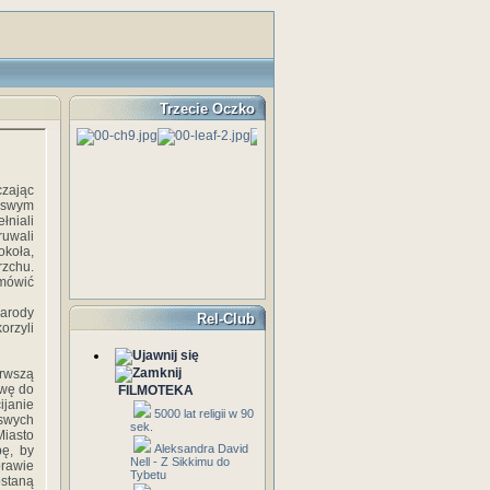
Trzecie Oczko
czając
e swym
łniali
ruwali
okoła,
rzchu.
 mówić
narody
Rel-Club
orzyli
erwszą
owę do
FILMOTEKA
ijanie
5000 lat religii w 90
 swych
sek.
Miasto
Aleksandra David
pę, by
Nell - Z Sikkimu do
prawie
Tybetu
ostaną