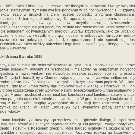
u 1089 papież Urban II zainteresował się iberyjskimi sprawami. Uwagę swą sku
gonie, starożytnym rzymskim mieście portowym w północnowschodniej Hiszpanii,
eków leżało w gruzach na ziemi niczyjej pomiędzy terytoriami chrześcijańs
mańskimi. Urban opłacił odbudowę Tarragony, zamierzając uczynić z niej pa
ektorat, jednak choć utworzył tam nowe arcybiskupstwo, a wznoszenie m
raźniej rozpoczęto, nie jest jasne, czy zostało ono zamieszkane. Przedsięwzięcie t
ocie poligonem doświadczalnym ideologii wypraw krzyżowych, jako że Urban o
szczenie grzechów wszystkim biorącym udział w odbudowie Tarragony, jednak
gażowanie na półwyspie było bardzo ograniczone i nie sposób się dos
średnich związków między potrzebami tego teatru działań a jego decyzją o rozpo
nii w Lewancie.
ki Urbana II w roku 1095
emy, z jakimi miała się zmierzyć pierwsza krucjata - muzułmańska okupacja Jerozo
żenie islamskimi atakami na Wschodzie - majaczyły na politycznym horyzon
ięcioleci, a nawet wieków, nie wywołując wszakże szczególnego zainteresow
e. Decyzja Urbana II, by w Clermont zająć się tą sprawą, była więc podjęciem inicj
 reakcją, krucjata zaś miała przede wszystkim służyć potrzebom papieża. W tej kam
czętej, gdy tylko Urban zaczął ugruntowywać swoją władzę w środkowej Italii, do
y próbę rozszerzenia strefy wpływów Rzymu. Nieprzypadkowo Urban postanowił o
atę we Francji - pochodził z niej, miał tam koneksje i znał tamtejsze sprawy, a pap
wna pragnęło umocnić kontrolę nad tym krajem. W gruncie rzeczy krucjatę uważał
dną z broni, które mógłby wykorzystać do realizacji tych zamierzeń - jego 
grzymka po Francji w latach 1095-1096 była ewidentną próbą zamanifesto
skiej władzy.
rbana krucjata była kuszącym przedsięwzięciem głównie dlatego, że spodziew
i niej zrealizować wiele innych papieskich ambicji. Od początku swego pontyfikatu 
cieplić stosunki z Kościołem greckim, które bardzo ochłodły na skutek schizm
 wynikłej z zaciętego sporu teologicznego. Pozytywna reakcja na bizantyjski 