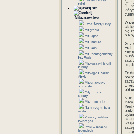
Rozwój historii
Napię
religii
Jeszc
który
trudn
Mitoznawstwo
W rze
Czas święty i mity
wiekó
Mit grecki
się z
nie b
Mit i epos
Mit i kultura
Gdy w
Arabs
Mit i sen
Siły 
Mit kosmogoniczny
murów
Ks. Rodz.
zatar
Mitologia w historii
międz
kultury
Po dr
Mitologie Czarnej
Afryki
pochó
zatrz
Mitoznawstwo
teren
starożytne
półno
Mity - część
kultury
Muzuł
Mity o potopie
Ibery
Kiedy
Na początku była
podz
woda
wykor
Potwory ludzko-
stos
zwierzęce
wzaje
Ptaki w mitach i
zaczę
legendach
inte