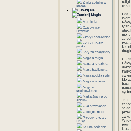
relig
Znaki Zodiaku w
chrze
mitach
Pod k
Magia
islam
Astrologia
Półwy
tytan
Czarownice
atak,
Litewskie
nie j
Czary i czarownice
ze so
rywal
Czary i czarty
polskie
Nic n
drugie
Kary za czarymary
Magia a religia
Co zn
Półwy
Magia afrykańska
darzy
Magia babilońska
trady
swymi
Magia podbija świat
Morza
Magia w islamie
bacz
Magia w
panow
średniowieczu
syste
Matka Joanna od
Jest
Aniołów
zapan
O czarownicach
sekta
O pojęciu magii
przec
zwyci
Procesy o czary -
W rok
Prusy
pewna
Sztuka wróżenia
krucj