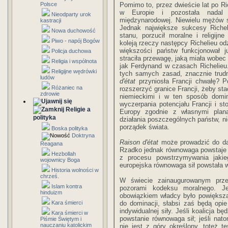
Polsce
Pomimo to, przez dwieście lat po Ri
w Europie i pozostała nadal i
Nieodparty urok
międzynarodowej. Niewielu mężów 
kastracji
Jednak największe sukcesy Richel
Nowa duchowość
stanu, porzucił moralne i religijn
Piwo - napój Bogów
koleją rze­czy następcy Richelieu o
większości państw funkcjonował 
Policja duchowa
straciła przewagę, jaką miała wobe
Religia i wspólnota
jak Ferdynand w czasach Richelieu
Religijne wędrówki
tych samych zasad, znacznie trudn
ludów
d'état
przy­niosła Francji chwałę? P
Różaniec na
rozszerzyć granice Francji, żeby st
zdrowie
niemieckimi i w ten sposób domi
wyczerpania potencjału Francji i st
Religie a
Europy zgodnie z włas­nymi pla
polityka
działania poszczególnych państw, ni
porządek świata.
Boska polityka
Doktryna
Raison d'état
może prowadzić do dąż
Reagana
Rzadko jednak równowaga powstaje 
Hezbollah
z procesu powstrzymywa­nia jakie
wojownicy Boga
europejska rów­nowaga sił powstała 
Historia wolności w
chrześ.
W świecie zainaugurowanym prze
Islam kontra
pozorami kodeksu moralnego. Je
hinduizm
obowiązkiem władcy było powiększani
Kara śmierci
do dominacji, słabsi zaś będą opie­
indywidualnej siły. Jeśli koalicja b
Kara śmierci w
powstanie równowaga sił; jeśli nato
Piśmie Świętym i
nauczaniu katolickim
nie jest z góry określony, toteż t