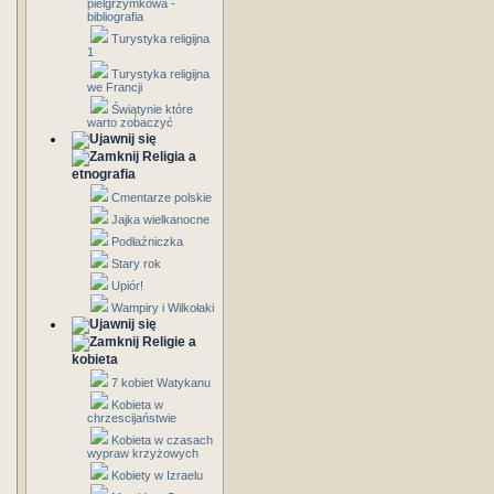
pielgrzymkowa -
bibliografia
Turystyka religijna
1
Turystyka religijna
we Francji
Świątynie które
warto zobaczyć
Religia a
etnografia
Cmentarze polskie
Jajka wielkanocne
Podłaźniczka
Stary rok
Upiór!
Wampiry i Wilkołaki
Religie a
kobieta
7 kobiet Watykanu
Kobieta w
chrzescijaństwie
Kobieta w czasach
wypraw krzyżowych
Kobiety w Izraelu