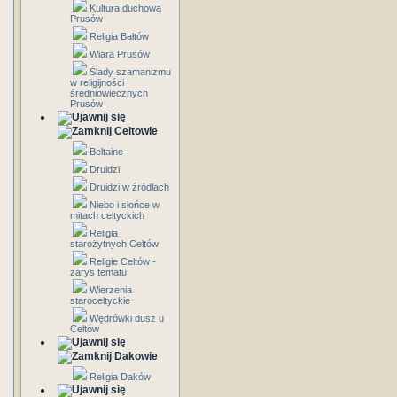
Kultura duchowa
Prusów
Religia Bałtów
Wiara Prusów
Ślady szamanizmu
w religijności
średniowiecznych
Prusów
Celtowie
Beltaine
Druidzi
Druidzi w źródłach
Niebo i słońce w
mitach celtyckich
Religia
starożytnych Celtów
Religie Celtów -
zarys tematu
Wierzenia
staroceltyckie
Wędrówki dusz u
Celtów
Dakowie
Religia Daków