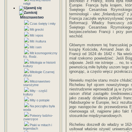
Rozwój historii
pochodzi z Francji, która była r
religii
Europie. Francja była krajem, któ
Świętego Cesarstwa Rzymskie­g
terminologii - ulec „finlandyzacji" z 
Mitoznawstwo
Francja zaczęła wykorzystywać rywa
Reformacji. Władcy francuscy zda
Czas święty i mity
Świętego Cesarstwa Rzymskiego
Mit grecki
bezpieczeństwo Francji i przy po
Mit i epos
wschód.
Mit i kultura
Głównym motorem tej francuskiej po
Mit i sen
książę Kościoła, Armand Jean du P
Mit kosmogoniczny
Francji od 1624 do 1642 r. Na wieść
Ks. Rodz.
miał rzekomo powiedzieć: Jeśli Bóg 
odpowie. Jeśli nie istnieje ... no, t
Mitologia w historii
kultury
pewnością miłe byłoby uszom tego 
ignorując, a często wręcz przekrac
Mitologie Czarnej
Afryki
Niewielu mężów stanu może chlubić 
Mitoznawstwo
Richelieu był ojcem nowożytnego 
starożytne
niestrudzenie wprowadzał ją w ży­ci
Mity - część
raison d'état
zastąpiło średniowiec
kultury
jako zasady działania polityki fran
Mity o potopie
Habsburgów w Europie, lecz rezultat
Na początku była
jego następców do przewodzenia Eur
woda
równowaga sił, najpierw jako fakt 
stosunków międzynarodowych.
Potwory ludzko-
zwierzęce
Richelieu doszedł do władzy w 1624
Ptaki w mitach i
legendach
usiłował właśnie ożywić uniwersaliz