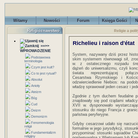
Witamy
Nowości
Forum
Księga Gości
N
Religioznawstwo
Religie a poli
Richelieu i raison d'état
==>>
WPROWADZENIE
System, nazywany dziś przez histo
Podstawowa
skim systemem rów­nowagi sił, zrod
terminologia
w. z ostatecznego rozpadu śred
Czym jest kult?
dążeń do uniwersalizmu, czyli konc
świata repre­zentującej połącz
Co to jest rytuał?
Cesarstwa Rzymskiego i Kościoł
Absolut
odzwierciedlenie Niebios: na podo
Anioły
władzę sprawował jeden cesarz i je
Ateizm
Zgodnie z tym duchem feudalne p
Bóg
znajdowały się pod rządami władc
Cud
XVII w. dysponowało wystarczaj
stosunku do niego Francja z grani
Deizm
państwa pery­feryjne.
Demonizm
Fenomenologia
Gdyby cesarzowi udało się narzuci
religii
formalnie w jego jurysdykcji, stosu
Fundamentalizm
przypominać stosunki sąsiadów Ch
religijny
porównywalna z Wietnamem lub Koreą