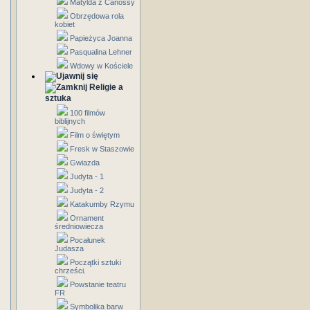
Matylda z Canossy
Obrzędowa rola
kobiet
Papieżyca Joanna
Pasqualina Lehner
Wdowy w Kościele
Religie a
sztuka
100 filmów
biblijnych
Film o świętym
Fresk w Staszowie
Gwiazda
Judyta - 1
Judyta - 2
Katakumby Rzymu
Ornament
średniowiecza
Pocałunek
Judasza
Początki sztuki
chrześci.
Powstanie teatru
FR
Symbolika barw