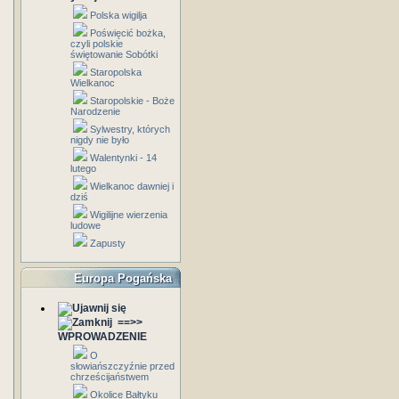
Polska wigilja
Poświęcić bożka,
czyli polskie
świętowanie Sobótki
Staropolska
Wielkanoc
Staropolskie - Boże
Narodzenie
Sylwestry, których
nigdy nie było
Walentynki - 14
lutego
Wielkanoc dawniej i
dziś
Wigilijne wierzenia
ludowe
Zapusty
Europa Pogańska
==>>
WPROWADZENIE
O
słowiańszczyźnie przed
chrześcijaństwem
Okolice Bałtyku