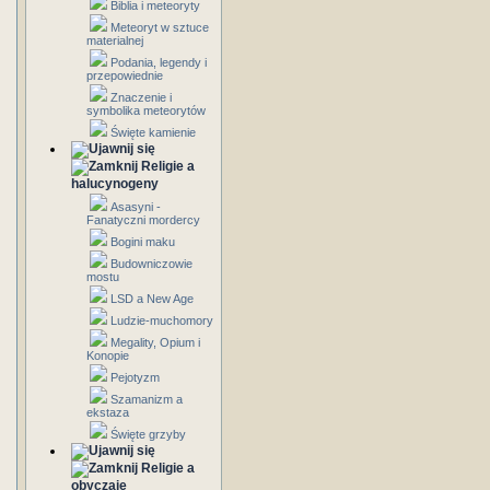
Biblia i meteoryty
Meteoryt w sztuce
materialnej
Podania, legendy i
przepowiednie
Znaczenie i
symbolika meteorytów
Święte kamienie
Religie a
halucynogeny
Asasyni -
Fanatyczni mordercy
Bogini maku
Budowniczowie
mostu
LSD a New Age
Ludzie-muchomory
Megality, Opium i
Konopie
Pejotyzm
Szamanizm a
ekstaza
Święte grzyby
Religie a
obyczaje