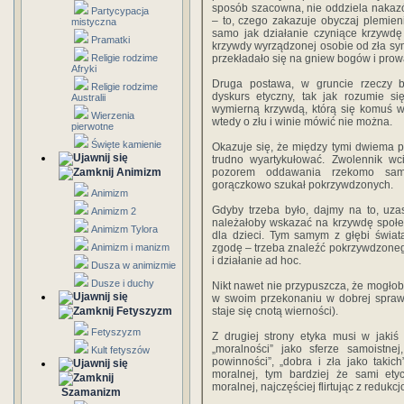
sposób szacowna, nie oddziela nakazó
Partycypacja
– to, czego zakazuje obyczaj plemieni
mistyczna
samo jak działanie czyniące krzywd
Pramatki
krzywdy wyrządzonej osobie od zła sym
Religie rodzime
przekładało się na gniew bogów i prowa
Afryki
Druga postawa, w gruncie rzeczy
Religie rodzime
dyskurs etyczny, tak jak rozumie s
Australii
wymierną krzywdą, którą się komuś w
Wierzenia
wtedy o złu i winie mówić nie można.
pierwotne
Święte kamienie
Okazuje się, że między tymi dwiema pos
trudno wyartykułować. Zwolennik wc
Animizm
pozorem oddawania rzekomo samoo
gorączkowo szukał pokrzywdzonych.
Animizm
Gdyby trzeba było, dajmy na to, uza
Animizm 2
należałoby wskazać na krzywdę społe
Animizm Tylora
dla dzieci. Tym samym z głębi świa
Animizm i manizm
zgodę – trzeba znaleźć pokrzywdzonego
i działanie ad hoc.
Dusza w animizmie
Dusze i duchy
Nikt nawet nie przypuszcza, że mogłob
w swoim przekonaniu w dobrej sprawie
Fetyszyzm
staje się cnotą wierności).
Fetyszyzm
Z drugiej strony etyka musi w jakiś
„moralności” jako sferze samoistnej,
Kult fetyszów
powinności”, „dobra i zła jako taki
moralnej, tym bardziej że sami etyc
moralnej, najczęściej flirtując z reduk
Szamanizm