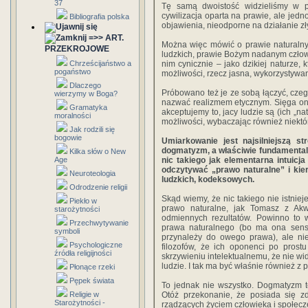
37
Tę samą dwoistość widzieliśmy w p
cywilizacja oparta na prawie, ale jed
Bibliografia polska
objawienia, nieodporne na działanie z
=>> ART.
Można więc mówić o prawie naturalny
PRZEKROJOWE
ludzkich, prawie Bożym nadanym czło
Chrześcijaństwo a
nim cynicznie – jako dzikiej naturze, 
pogaństwo
możliwości, rzecz jasna, wykorzystywa
Dlaczego
Próbowano też je ze sobą łączyć, cze
wierzymy w Boga?
nazwać realizmem etycznym. Sięga ono
Gramatyka
akceptujemy to, jacy ludzie są (ich „n
moralności
możliwości, wybaczając również niektór
Jak rodzili się
bogowie
Umiarkowanie jest najsilniejszą st
dogmatyzm, a właściwie fundamentaln
Kilka słów o New
Age
nic takiego jak elementarna intuic
odczytywać „prawo naturalne” i kie
Neuroteologia
ludzkich, kodeksowych.
Odrodzenie religii
Skąd wiemy, że nic takiego nie istnieje
Piekło w
prawo naturalne, jak Tomasz z Ak
starożytności
odmiennych rezultatów. Powinno to w
Przechwytywanie
prawa naturalnego (bo ma ona sens 
symboli
przynależy do owego prawa), ale ni
Psychologiczne
filozofów, że ich oponenci po prostu
źródła religijności
skrzywieniu intelektualnemu, że nie wid
ludzie. I tak ma być właśnie również z
Płonące rzeki
Pępek świata
To jednak nie wszystko. Dogmatyzm te
Religie w
Otóż przekonanie, że posiada się zd
Starożytności -
rządzących życiem człowieka i społecz