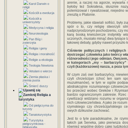
arenie, a raczej na agorze, wywarła n
Karol Darwin o
byłoby też Sokratesa, słusznie naz
religii
polemizował i rywalizował, niejedno
Kościół a ewolucja
zresztą o Platonie.
Kościół a
uniwersytety
Problemy, jakie stawiali sofiści, były z
spór o to, czy religię stworzyli si
Medycyna i religia
nadprzyrodzonym pochodzeniu, czy moż
Neuroteologia
karą boską krwiożercze instynkty wł
uczonych, musiało minąć dwa tysiące la
Pan Bóg i
takowej debaty, gdyby nawet przyszło k
zwierzęta
Religia i geny
Ciśnienie politycznych i religijnyc
Religia i moralność
dostrzegać człowieka jako twórcy wł
różnorodności jego odmian. Owszem, m
Religie a ekologia
w kategoriach „my – barbarzyńcy” b
Teologia Newtona
czyli (każdorazowo) nasza, a poza ty
Vetulani o wierze
W czym zaś owi barbarzyńcy, niewiern
Ziemia płaska i
czyli chrześcijan (choć ten sam s
ziemia pusta
muzułmanów), w tym w ogóle podpad
Śmierć duszy
abstrakcyjnie rozumianego człowiecze
bo przecież wobec Greków i Rzymian 
bardzo ograniczonym zakresie. Rzec m
Religia a
cywilizacji widziano rozumu w organiz
turystyka
nich człowieczeństwa. A jako że rozum
Od pielgrzyma do
rzymskiego czy chrześcijańskiego ce
turysty
owych dzikusów zachować.
Tanatoturystyka
Jest to o tyle paradoksalne, że rzy
Turystyka
takich jak Seneka, jako pierwsza dos
pielgrzymkowa -
również wspólne dobro całej ludzkości
bibliografia