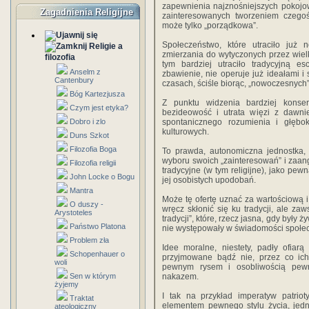
zapewnienia najznośniejszych pokojo
Zagadnienia Religijne
zainteresowanych tworzeniem czegoś
może tylko „porządkowa”.
Społeczeństwo, które utraciło już
Religie a
zmierzania do wytyczonych przez wielk
filozofia
tym bardziej utraciło tradycyjną e
Anselm z
zbawienie, nie operuje już ideałami i
Cantenbury
czasach, ściśle biorąc, „nowoczesnych”
Bóg Kartezjusza
Z punktu widzenia bardziej konse
Czym jest etyka?
bezideowość i utrata więzi z dawnie
Dobro i zlo
spontanicznego rozumienia i głębo
kulturowych.
Duns Szkot
Filozofia Boga
To prawda, autonomiczna jednostka,
wyboru swoich „zainteresowań” i zaang
Filozofia religii
tradycyjne (w tym religijne), jako pew
John Locke o Bogu
jej osobistych upodobań.
Mantra
Może tę ofertę uznać za wartościową i
O duszy -
wręcz skłonić się ku tradycji, ale zaw
Arystoteles
tradycji”, które, rzecz jasna, gdy były
Państwo Platona
nie występowały w świadomości społecz
Problem zła
Idee moralne, niestety, padły ofiar
Schopenhauer o
przyjmowane bądź nie, przez co ich 
woli
pewnym rysem i osobliwością pewn
Sen w którym
nakazem.
żyjemy
I tak na przykład imperatyw patriot
Traktat
elementem pewnego stylu życia, jedn
ateologiczny