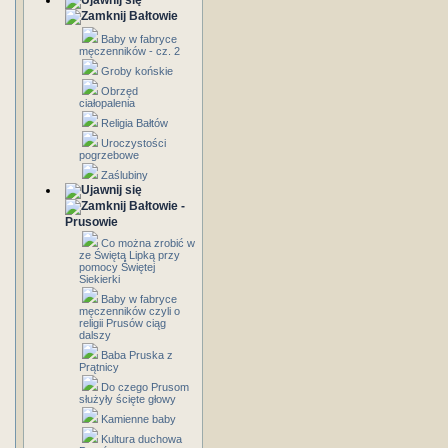
Bałtowie
Baby w fabryce
męczenników - cz. 2
Groby końskie
Obrzęd
ciałopalenia
Religia Bałtów
Uroczystości
pogrzebowe
Zaślubiny
Bałtowie -
Prusowie
Co można zrobić w
ze Świętą Lipką przy
pomocy Świętej
Siekierki
Baby w fabryce
męczenników czyli o
religii Prusów ciąg
dalszy
Baba Pruska z
Prątnicy
Do czego Prusom
służyły ścięte głowy
Kamienne baby
Kultura duchowa