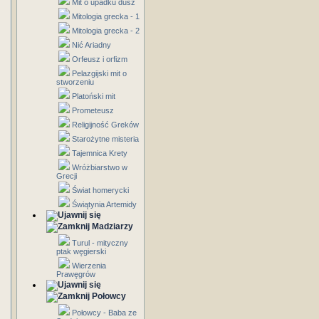
Mit o upadku dusz
Mitologia grecka - 1
Mitologia grecka - 2
Nić Ariadny
Orfeusz i orfizm
Pelazgijski mit o
stworzeniu
Platoński mit
Prometeusz
Religijność Greków
Starożytne misteria
Tajemnica Krety
Wróżbiarstwo w
Grecji
Świat homerycki
Świątynia Artemidy
Madziarzy
Turul - mityczny
ptak węgierski
Wierzenia
Prawęgrów
Połowcy
Połowcy - Baba ze