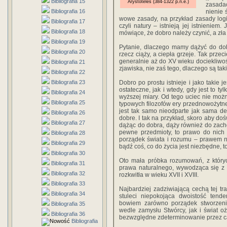
Bibliografia 15
Arystoteles (384-1322 p.n.e.)
zasadac
Bibliografia 16
nienie 
wowe zasady, na przykład zasady logi
Bibliografia 17
czyli natury – istnieją jej istnieniem
Bibliografia 18
mówiące, że dobro należy czynić, a zła 
Bibliografia 19
Pytanie, dlaczego mamy dążyć do dobr
Bibliografia 20
rzecz ciąży, a ciepła grzeje. Tak przeci
generalnie aż do XV wieku dociekliwość
Bibliografia 21
zjawiska, nie zaś tego, dlaczego są takie
Bibliografia 22
Bibliografia 23
Dobro po prostu istnieje i jako takie 
ostateczne, jak i wtedy, gdy jest to t
Bibliografia 24
wyższej miary. Od tego uciec nie moż
Bibliografia 25
typowych filozofów ery przednowożytnej
jest tak samo nieodparte jak sama d
Bibliografia 26
dobre. I tak na przykład, skoro aby do
Bibliografia 27
dążąc do dobra, dąży również do zach
pewne przedmioty, to prawo do nich
Bibliografia 28
porządek świata i rozumu – prawem n
Bibliografia 29
bądź coś, co do życia jest niezbędne, t
Bibliografia 30
Oto mała próbka rozumowań, z których 
Bibliografia 31
prawa naturalnego, wywodząca się z f
Bibliografia 32
rozkwitła w wieku XVII i XVIII.
Bibliografia 33
Najbardziej zadziwiającą cechą tej tr
Bibliografia 34
stuleci niepokojąca dwoistość tenden
bowiem zarówno porządek stworzenia,
Bibliografia 35
wedle zamysłu Stwórcy, jak i świat oż
Bibliografia 36
bezwzględne zdeterminowanie przez c
Bibliografia