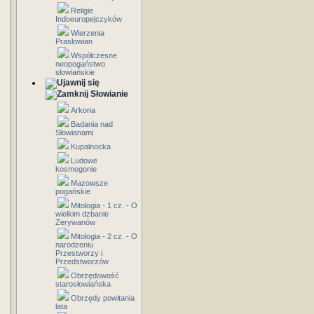
Religie
Indoeuropejczyków
Wierzenia
Prasłowian
Współczesne
neopogaństwo
słowiańskie
Słowianie
Arkona
Badania nad
Słowianami
Kupalnocka
Ludowe
kosmogonie
Mazowsze
pogańskie
Mitologia - 1 cz. - O
wielkim dzbanie
Zerywanów
Mitologia - 2 cz. - O
narodzeniu
Przestworzy i
Przedstworzów
Obrzędowość
starosłowiańska
Obrzędy powitania
lata