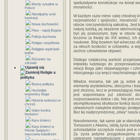
spekulatywne konstrukcje na temat wol
Mordy rytualne w
moralności.
Polsce
Nieodparty urok
W każdym razie mimo całej chłodnej log
kastracji
racjonalności i spójności, moralność
Nowa duchowość
istocie rzeczywistością sakralną. Jest
naturę ludzką, jej skażenie skłonności
Piwo - napój Bogów
być jej posłusznym, były w istocie 
Policja duchowa
toczono (a trwały do XIX wieku), ic
naukowe. Bóg bowiem był wówczas dla 
Religia i wspólnota
za okruch boskości w człowieku, a wi
Religijne wędrówki
zechce człowiekowi objawić.
ludów
Różaniec na
Dlatego ostateczną wartość przypisyw
zdrowie
intelektu ludzkiego do przeprowadza
relacji Boga jako objawiającego i czł
Religie a
intuicyjnego czy wręcz machinalnego d
polityka
Władza moralna, tak jak ją sobie p
Boska polityka
elementy arystotelizmu, stoicyzmu i tr
jest złożona, lecz w przeważającej mi
Hezbollah
wojownicy Boga
jest wspomniana już zdolność do
rozpoznawania dobra i zła. Nie jest o
Historia wolności w
skomplikowanej strukturze funkcji dusz
chrześ.
utrwalonych nawyków dobrego postępow
Islam kontra
Bez tej nadprzyrodzonej „oliwy” nasza
hinduizm
Kara śmierci
Nieodmiennie, tak samo jak w starożytn
Tomaszem z Akwinu, istotą życia moraln
Kara śmierci w
scholastyków szczęście nasze jest w 
Piśmie Świętym i
Za życia jedynie przygotowujemy 
nauczaniu katolickim
cielesnymi namiętnościami i podpor