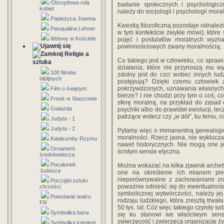
Obrzędowa rola
badanie społecznych i psychologic
kobiet
należy do socjologii i psychologii mora
Papieżyca Joanna
Kwestią filozoficzną pozostaje odnalezie
Pasqualina Lehner
w tym kontekście zwykle mówi), które s
Wdowy w Kościele
pojęć i postulatów moralnych wyzn
powinnościowych zwany moralnością.
Religie a
Co takiego jest w człowieku, co sprawi
sztuka
działania, które nie przynoszą mu w
100 filmów
zdolny jest do czci wobec innych ludz
biblijnych
postępują? Dzięki czemu człowiek 
pokrzywdzonych, uznawania własnych 
Film o świętym
bierze? I nie chodzi przy tym o coś, 
Fresk w Staszowie
sferę moralną, na przykład do zasad
Gwiazda
psychiki albo do prawideł ewolucji, le
patrzące wstecz czy „w dół”, ku temu, 
Judyta - 1
Judyta - 2
Pytamy więc o immanentną genealogię 
moralności. Rzecz jasna, nie wyklucz
Katakumby Rzymu
nawet historycznych. Nie mogą one je
Ornament
ścisłym sensie etyczna.
średniowiecza
Pocałunek
Można wskazać na kilka zjawisk archety
Judasza
one na określenie ich mianem pie
nieporównywalne z zachowaniami zn
Początki sztuki
poważnie odnieść się do ewentualności,
chrześci.
symbolicznej wytwórczości, należy jej
Powstanie teatru
rodzaju ludzkiego, która zresztą trwała
FR
50 tys. lat. Cóż więc takiego czyniły 
Symbolika barw
się ku stanowi we właściwym sens
zwierzęcość i zwierzęcą organizację ż
Symbolika kamieni