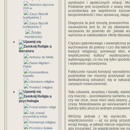
wyobraźni i społecznych relacji. Mo
Wartości etyczne
Podobnie jest oczywiście z wiarą rel
XVII w.
uczestnictwa we wspólnocie życiow
Zarys filozofii
bezpośredniość i moc sprawczą, stają
buddyjskiej 1
Diagnoza ta jest zresztą powszechna i
Zarys filozofii
buddyjskiej 2
zauważenia jest to, że jej stawiani
wezwania do powrotu do „świata war
Źródło
wyróżnia w całokształcie oferty ideowej
moralności
Ciężaru gatunkowego i wewnętrznej pr
Religie a
wychowanie do pokory i czci dla takich
literatura
tradycji religijnej), ponieważ ktoś
współczesnej kultury” wyobraża
Anthony de Mello
wybierającego, co mu się tylko spodob
Dante Alighieri -
i wytworem uprzedzenia.
Piekło
Faktycznie naszej kondycji wyosobn
Konstandinos
podmiotów nie musimy przeżywać ani
Kawafis
delikatnością odnaleźć się w sytuac
Literatura religijna
zarysach nowoczesność.
Powieść religijna
Taki człowiek, wrażliwy i światły, dalek
czy inaczej – pozostawiony samemu so
Religia a
czy nie chce, musi mieć swój własny „p
psychologia
czasy. Molestowanie go wezwaniami 
Freud wobec religii
byłoby tylko jeszcze jednym przejawem 
Jak zostać
Wróćmy jednak z tej wycieczki, 
przywódcą sekty
współczesności – aż na próg przyszł
Konwersja religijna
wciąż trwają, w jakiejś mierze organiz
Po końcu świata
aby zrozumieć, że współcześnie nie m