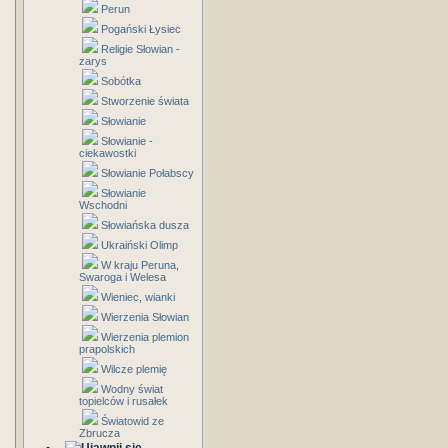
Perun
Pogański Łysiec
Religie Słowian -
zarys
Sobótka
Stworzenie świata
Słowianie
Słowianie -
ciekawostki
Słowianie Połabscy
Słowianie
Wschodni
Słowiańska dusza
Ukraiński Olimp
W kraju Peruna,
Swaroga i Welesa
Wieniec, wianki
Wierzenia Słowian
Wierzenia plemion
prapolskich
Wilcze plemię
Wodny świat
topielców i rusałek
Światowid ze
Zbrucza