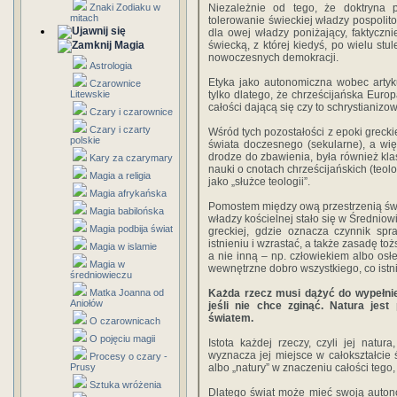
Znaki Zodiaku w
Niezależnie od tego, że doktryna p
mitach
tolerowanie świeckiej władzy pospolit
dla owej władzy poniżający, faktyczn
Magia
świecką, z której kiedyś, po wielu s
nowoczesnych demokracji.
Astrologia
Etyka jako autonomiczna wobec artyk
Czarownice
Litewskie
tylko dlatego, że chrześcijańska Europ
całości dającą się czy to schrystianizow
Czary i czarownice
Czary i czarty
Wśród tych pozostałości z epoki grecki
polskie
świata doczesnego (sekularne), a wię
drodze do zbawienia, była również kla
Kary za czarymary
nauki o cnotach chrześcijańskich (teolog
Magia a religia
jako „służce teologii”.
Magia afrykańska
Pomostem między ową przestrzenią świe
Magia babilońska
władzy kościelnej stało się w Średniowie
Magia podbija świat
greckiej, gdzie oznacza czynnik sp
istnieniu i wzrastać, a także zasadę toż
Magia w islamie
a nie inną – np. człowiekiem albo osł
Magia w
wewnętrzne dobro wszystkiego, co istn
średniowieczu
Matka Joanna od
Każda rzecz musi dążyć do wypełnien
Aniołów
jeśli nie chce zginąć. Natura jes
światem.
O czarownicach
O pojęciu magii
Istota każdej rzeczy, czyli jej natu
wyznacza jej miejsce w całokształcie 
Procesy o czary -
Prusy
albo „natury” w znaczeniu całości tego
Sztuka wróżenia
Dlatego świat może mieć swoją autono