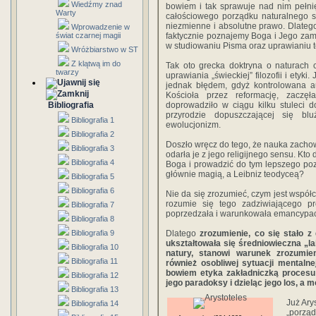
Wiedźmy znad
bowiem i tak sprawuje nad nim pełni
Warty
całościowego porządku naturalnego 
niezmienne i absolutne prawo. Dlatego
Wprowadzenie w
świat czarnej magii
faktycznie poznajemy Boga i Jego zam
w studiowaniu Pisma oraz uprawianiu te
Wróżbiarstwo w ST
Z klątwą im do
Tak oto grecka doktryna o naturach c
twarzy
uprawiania „świeckiej” filozofii i etyk
jednak błędem, gdyż kontrolowana au
Kościoła przez reformację, zaczę
Bibliografia
doprowadziło w ciągu kilku stuleci d
przyrodzie dopuszczającej się blu
Bibliografia 1
ewolucjonizm.
Bibliografia 2
Doszło wręcz do tego, że nauka zachowa
Bibliografia 3
odarła je z jego religijnego sensu. Kto
Bibliografia 4
Boga i prowadzić do tym lepszego po
głównie magią, a Leibniz teodyceą?
Bibliografia 5
Bibliografia 6
Nie da się zrozumieć, czym jest współcz
rozumie się tego zadziwiającego p
Bibliografia 7
poprzedzała i warunkowała emancypacj
Bibliografia 8
Bibliografia 9
Dlatego
zrozumienie, co się stało z
ukształtowała się średniowieczna „la
Bibliografia 10
natury, stanowi warunek zrozumi
Bibliografia 11
również osobliwej sytuacji mentalnej
bowiem etyka zakładniczką procesu 
Bibliografia 12
jego paradoksy i dzieląc jego los, a 
Bibliografia 13
Już Arys
Bibliografia 14
„porząd