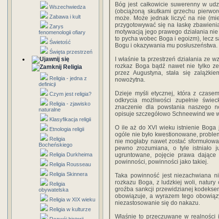
Bóg jest całkowicie suwerenny w udzi
Wszechwiedza
(obciążoną skutkami grzechu pierwor
Zabawa i kult
może. Może jednak liczyć na nie (mie
przygotowywać się na łaskę zbawieni
Zarys
motywacją jego prawego działania nie
fenomenologii ofiary
to pycha wobec Boga i egoizm), lecz s
Świetość
Bogu i okazywania mu posłuszeństwa.
Święta przestrzeń
I właśnie ta przestrzeń działania ze 
rozkaz Boga bądź nawet nie tylko ze
Religia
przez Augustyna, stała się zalążkie
Religia - jedna z
nowożytna.
definicji
Dzieje myśli etycznej, która z czase
Czym jest religia?
odkrycia możliwości zupełnie świec
Religia - zjawisko
znaczenie dla powstania naszego n
naturalne
opisuje szczegółowo Schneewind we w
Klasyfikacja religii
O ile aż do XVI wieku istnienie Boga
Etnologia religii
ogóle nie było kwestionowane, problem
Religia
nie mogłaby nawet zostać sformułowan
Bocheńskiego
pewno zrozumiana, o tyle istniało 
Religia Durkheima
ugruntowane, pojęcie prawa dające 
powinności, powinności jako takiej.
Religia Rousseau
Religia Skinnera
Taka powinność jest niezachwiana n
rozkazu Boga, z ludzkiej woli, natury
Religia
groźba sankcji przewidzianej kodeksem
obywatelska
obowiązuje, a wyrazem tego obowiązy
Religia w XIX wieku
niezastosowanie się do nakazu.
Religia w kulturze
Właśnie to przeczuwane w realności i