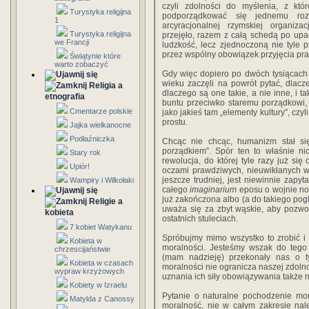
czyli zdolności do myślenia, z któ
Turystyka religijna
podporządkować się jednemu roz
1
arcyracjonalnej rzymskiej organiza
Turystyka religijna
przejęło, razem z całą schedą po up
we Francji
ludzkość, lecz zjednoczoną nie tyle 
przez wspólny obowiązek przyjęcia pra
Świątynie które
warto zobaczyć
Gdy więc dopiero po dwóch tysiącach 
wieku zaczęli na powrót pytać, dlaczeg
Religia a
dlaczego są one takie, a nie inne, i ta
etnografia
buntu przeciwko staremu porządkowi, 
Cmentarze polskie
jako jakieś tam „elementy kultury”, czy
prostu.
Jajka wielkanocne
Podłaźniczka
Chcąc nie chcąc, humanizm stał się
porządkiem”. Spór ten to właśnie ni
Stary rok
rewolucja, do której tyle razy już się
Upiór!
oczami prawdziwych, nieuwikłanych w
jeszcze trudniej, jest niewinnie zapy
Wampiry i Wilkołaki
całego
imaginarium
eposu o wojnie now
już zakończona albo (a do takiego pogl
Religie a
uważa się za zbyt wąskie, aby pozwol
kobieta
ostatnich stuleciach.
7 kobiet Watykanu
Spróbujmy mimo wszystko to zrobić i 
Kobieta w
moralności. Jesteśmy wszak do tego 
chrzescijaństwie
(mam nadzieję) przekonały nas o ty
Kobieta w czasach
moralności nie ogranicza naszej zdol
wypraw krzyżowych
uznania ich siły obowiązywania także n
Kobiety w Izraelu
Pytanie o naturalne pochodzenie mor
Matylda z Canossy
moralność, nie w całym zakresie należ