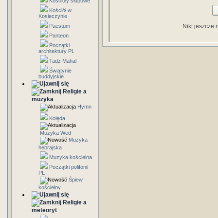
Kościoły słupowe
Kościół w
Kosieczynie
Paestum
Nikt jeszcze 
Panteon
Początki
architektury PL
Tadż Mahal
Świątynie
buddyjskie
Religie a
muzyka
Hymn
Kolęda
Muzyka Wed
Muzyka
hebrajska
Muzyka kościelna
Początki polifonii
PL
Śpiew
kościelny
Religie a
meteoryt