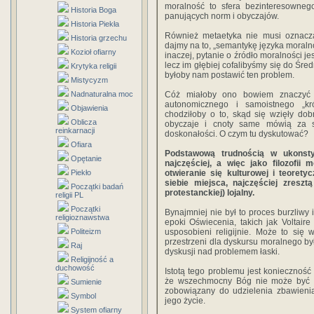
moralność to sfera bezinteresownego
Historia Boga
panujących norm i obyczajów.
Historia Piekła
Również metaetyka nie musi oznacza
Historia grzechu
dajmy na to, „semantykę języka moralno
Kozioł ofiarny
inaczej, pytanie o źródło moralności jes
lecz im głębiej cofalibyśmy się do Śred
Krytyka religii
byłoby nam postawić ten problem.
Mistycyzm
Nadnaturalna moc
Cóż miałoby ono bowiem znaczyć w
autonomicznego i samoistnego „kr
Objawienia
chodziłoby o to, skąd się wzięły do
Oblicza
obyczaje i cnoty same mówią za si
reinkarnacji
doskonałości. O czym tu dyskutować?
Ofiara
Podstawową trudnością w ukonsty
Opętanie
najczęściej, a więc jako filozofii
Piekło
otwieranie się kulturowej i teorety
siebie miejsca, najczęściej zreszt
Początki badań
protestanckiej) lojalny.
religii PL
Początki
Bynajmniej nie był to proces burzliwy i
religioznawstwa
epoki Oświecenia, takich jak Voltair
Politeizm
usposobieni religijnie. Może to się
przestrzeni dla dyskursu moralnego by
Raj
dyskusji nad problemem łaski.
Religijność a
duchowość
Istotą tego problemu jest konieczność 
że wszechmocny Bóg nie może być z
Sumienie
zobowiązany do udzielenia zbawienia
Symbol
jego życie.
System ofiarny