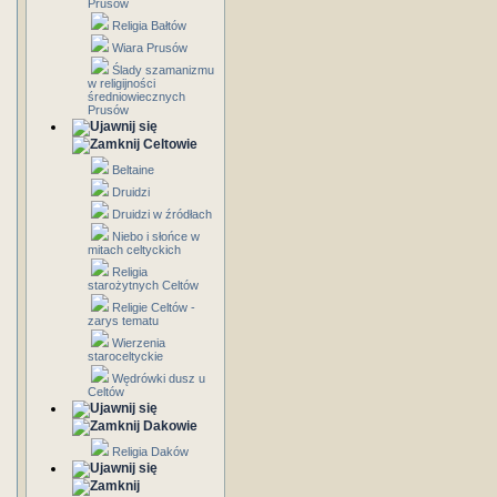
Prusów
Religia Bałtów
Wiara Prusów
Ślady szamanizmu
w religijności
średniowiecznych
Prusów
Celtowie
Beltaine
Druidzi
Druidzi w źródłach
Niebo i słońce w
mitach celtyckich
Religia
starożytnych Celtów
Religie Celtów -
zarys tematu
Wierzenia
staroceltyckie
Wędrówki dusz u
Celtów
Dakowie
Religia Daków