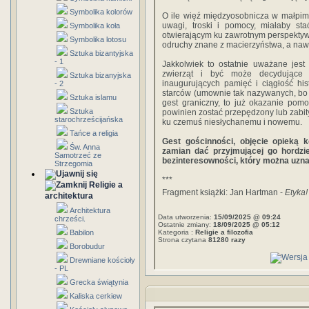
Symbolika kolorów
O ile więź międzyosobnicza w małpim
uwagi, troski i pomocy, miałaby st
Symbolika koła
otwierającym ku zawrotnym perspektyw
Symbolika lotosu
odruchy znane z macierzyństwa, a nawe
Sztuka bizantyjska
- 1
Jakkolwiek to ostatnie uważane jest
zwierząt i być może decydujące d
Sztuka bizanyjska
inaugurujących pamięć i ciągłość hi
- 2
starców (umownie tak nazywanych, bo 
Sztuka islamu
gest graniczny, to już okazanie pom
Sztuka
powinien zostać przepędzony lub zabity
starochrześcijańska
ku czemuś niesłychanemu i nowemu.
Tańce a religia
Gest gościnności, objęcie opieką 
Św. Anna
zamian dać przyjmującej go hordzie
Samotrzeć ze
bezinteresowności, który można uzn
Strzegomia
***
Religie a
Fragment książki: Jan Hartman -
Etyka!
architektura
Architektura
Data utworzenia:
15/09/2025 @ 09:24
chrześci.
Ostatnie zmiany:
18/09/2025 @ 05:12
Babilon
Kategoria :
Religie a filozofia
Strona czytana
81280 razy
Borobudur
Drewniane kościoły
- PL
Grecka świątynia
Kaliska cerkiew