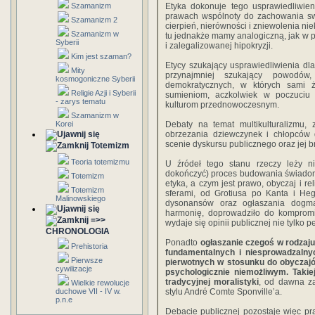
Szamanizm
Etyka dokonuje tego usprawiedliwie
prawach wspólnoty do zachowania swo
Szamanizm 2
cierpień, nierówności i zniewolenia nie
Szamanizm w
tu jednakże mamy analogiczną, jak w 
Syberii
i zalegalizowanej hipokryzji.
Kim jest szaman?
Etycy szukający usprawiedliwienia d
Mity
przynajmniej szukający powodó
kosmogoniczne Syberii
demokratycznych, w których sami 
Religie Azji i Syberii
sumieniom, aczkolwiek w poczuciu
- zarys tematu
kulturom przednowoczesnym.
Szamanizm w
Korei
Debaty na temat multikulturalizmu,
obrzezania dziewczynek i chłopców 
scenie dyskursu publicznego oraz jej 
Totemizm
Teoria totemizmu
U źródeł tego stanu rzeczy leży n
dokończyć) proces budowania świadomoś
Totemizm
etyka, a czym jest prawo, obyczaj i r
Totemizm
sferami, od Grotiusa po Kanta i He
Malinowskiego
dysonansów oraz ogłaszania dogma
harmonię, doprowadziło do kompromit
=>>
wydaje się opinii publicznej nie tylko 
CHRONOLOGIA
Ponadto
ogłaszanie czegoś w rodzaju
Prehistoria
fundamentalnych i niesprowadzalnyc
Pierwsze
pierwotnych w stosunku do obyczajó
cywilizacje
psychologicznie niemożliwym. Takiej
tradycyjnej moralistyki
, od dawna za
Wielkie rewolucje
duchowe VII - IV w.
stylu André Comte Sponville’a.
p.n.e
Debacie publicznej pozostaje więc p