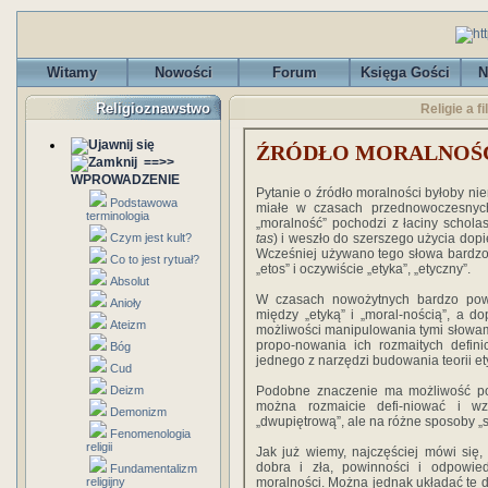
Witamy
Nowości
Forum
Księga Gości
N
Religioznawstwo
Religie a f
ŹRÓDŁO MORALNOŚ
==>>
WPROWADZENIE
Pytanie o źródło moralności byłoby ni
Podstawowa
miałe w czasach przednowoczesnyc
terminologia
„moralność” pochodzi z łaciny scholas
Czym jest kult?
tas
) i weszło do szerszego użycia dop
Wcześniej używano tego słowa bardzo
Co to jest rytuał?
„etos” i oczywiście „etyka”, „etyczny”.
Absolut
W czasach nowożytnych bardzo powol
Anioły
między „etyką” i „moral-nością”, a d
Ateizm
możliwości manipulowania tymi słowami 
propo-nowania ich rozmaitych defini
Bóg
jednego z narzędzi budowania teorii et
Cud
Deizm
Podobne znaczenie ma możliwość posł
można rozmaicie defi-niować i wzg
Demonizm
„dwupiętrową”, ale na różne sposoby „s
Fenomenologia
religii
Jak już wiemy, najczęściej mówi się,
dobra i zła, powinności i odpowiedz
Fundamentalizm
religijny
moralności. Można jednak układać te def