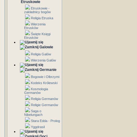
Etruskowie
Etruskowie -
zakładnicy bogów
Religia Etruska
Wierzenia
Etrusków
Święte Księgi
Etrusków
Galowie
Religia Galów
Wierzenia Galów
Germanie
Bogowie i Olbrzymi
Kodeks Królewski
Kosmologia
Germanów
Religia Germanów
Religie Germanów
Saga o
Nibelungach
Stara Edda - Prolog
Yggdrasil
Goci