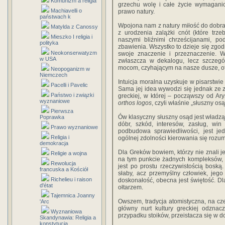
Komunizm a religia
grzechu wolę i całe życie wymagan
Machiavelli o
prawo natury.
państwach k
Wpojona nam z natury miłość do dobr
Matylda z Canossy
z urodzenia zalążki cnót (które tr
Mieszko I religia i
naszymi bliźnimi chrześcijanami, 
polityka
zbawienia. Wszystko to dzieje się zgo
Neokonserwatyzm
swoje znaczenie i przeznaczenie. W
w USA
zwłaszcza w dekalogu, lecz szczegól
mocom, czyhającym na nasze dusze, ot
Neopoganizm w
Niemczech
Intuicja moralna uzyskuje w pisarstwie
Pacelli i Pavelic
Sama jej idea wywodzi się jednak ze zna
Państwo i związki
greckiej, w której – począwszy od Ar
wyznaniowe
orthos logos
, czyli właśnie „słuszny os
Pierwsza
Ów klasyczny słuszny osąd jest władzą
Poprawka
dóbr, szkód, interesów, zasług, win
Prawo wyznaniowe
podbudowa sprawiedliwości, jest je
Religia i
ogólnej zdolności kierowania się rozu
demokracja
Dla Greków bowiem, którzy nie znali je
Religie a wojna
na tym punkcie żadnych kompleksów, ra
Rewolucja
jest po prostu rzeczywistością bosk
francuska a Kościół
słaby, acz przemyślny człowiek, jego
Richelieu i raison
doskonałość, obecna jest świętość. Dl
d'état
ołtarzem.
Tajemnica Joanny
Owszem, tradycja atomistyczna, na czel
'Arc
główny nurt kultury greckiej odznac
Wyznaniowa
przypadku stoików, przeistacza się w d
Skandynawia: Religia a
konstytucja