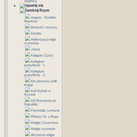
Stadnicy
Rzym
August - Pontifex
Maximus
Boskość cesarzy
Eneida
Hellenizacji religii
rzymskiej
Janus
Kaligula i Żydzi
Kolegium
pontyfików - 1
Kolegium
pontyfików - 2
Kto pierwszy palił
księgi
Kult Kybele w
Rzymie
Od Romulusa do
Republiki
Parentalia, Lemuria
Pliniusz St. o Bogu
Religie Cesarstwa
Religie rzymskie
Wczesna religia