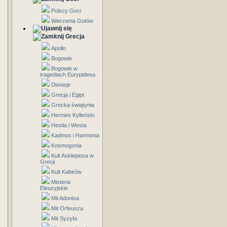
Polscy Goci
Wierzenia Gotów
Grecja
Apollo
Bogowie
Bogowie w
tragediach Eurypidesa
Dionizje
Grecja i Egipt
Grecka świątynia
Hermes Kylleński
Hestia i Westa
Kadmos i Harmonia
Kosmogonia
Kult Asklepiosa w
Grecji
Kult Kabirów
Misteria
Eleuzyjskie
Mit Adonisa
Mit Orfeusza
Mit Syzyfa