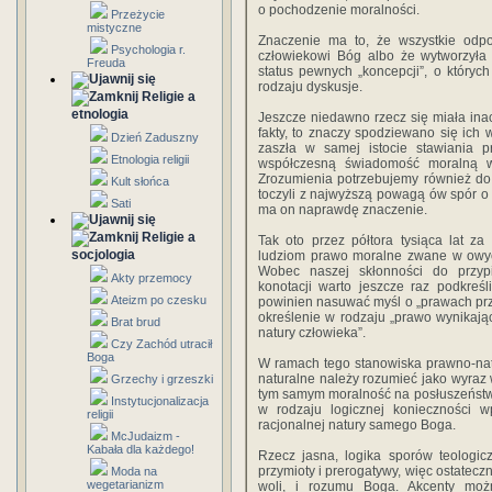
o pochodzenie moralności.
Przeżycie
mistyczne
Znaczenie ma to, że wszystkie odpo
Psychologia r.
człowiekowi Bóg albo że wytworzyła 
Freuda
status pewnych „koncepcji”, o który
rodzaju dyskusje.
Religie a
etnologia
Jeszcze niedawno rzecz się miała inacz
fakty, to znaczy spodziewano się ich w
Dzień Zaduszny
zaszła w samej istocie stawiania pr
Etnologia religii
współczesną świadomość moralną wr
Zrozumienia potrzebujemy również do t
Kult słońca
toczyli z najwyższą powagą ów spór o
Sati
ma on naprawdę znaczenie.
Religie a
Tak oto przez półtora tysiąca lat z
socjologia
ludziom prawo moralne zwane w owy
Wobec naszej skłonności do przypis
Akty przemocy
konotacji warto jeszcze raz podkreśl
Ateizm po czesku
powinien nasuwać myśl o „prawach prz
określenie w rodzaju „prawo wynikając
Brat brud
natury człowieka”.
Czy Zachód utracił
Boga
W ramach tego stanowiska prawno-natu
naturalne należy rozumieć jako wyraz 
Grzechy i grzeszki
tym samym moralność na posłuszeństwie)
Instytucjonalizacja
w rodzaju logicznej konieczności 
religii
racjonalnej natury samego Boga.
McJudaizm -
Kabała dla każdego!
Rzecz jasna, logika sporów teologic
przymioty i prerogatywy, więc ostatecz
Moda na
wegetarianizm
woli, i rozumu Boga. Akcenty moż