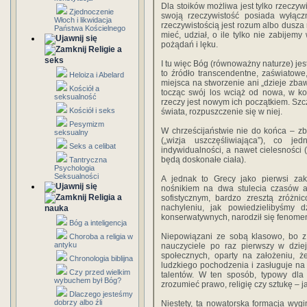
Dla stoików możliwa jest tylko rzeczyw
Zjednoczenie
swoją rzeczywistość posiada wyłącz
Włoch i likwidacja
rzeczywistością jest rozum albo dusz
Państwa Kościelnego
mieć, udział, o ile tylko nie zabijemy
pożądań i lęku.
Religie a
seks
I tu więc Bóg (równoważny naturze) jes
to źródło transcendentne, zaświatowe
Heloiza i Abelard
miejsca na stworzenie ani „dzieje zbaw
Kościół a
tocząc swój los wciąż od nowa, w ko
seksualność
rzeczy jest nowym ich początkiem. Szc
Kościół i seks
świata, rozpuszczenie się w niej.
Pesymizm
W chrześcijaństwie nie do końca – z
seksualny
(„wizja uszczęśliwiająca”), co j
Seks a celibat
indywidualności, a nawet cielesności 
będą doskonałe ciała).
Tantryczna
Psychologia
Seksualności
A jednak to Grecy jako pierwsi zak
nośnikiem na dwa stulecia czasów at
Religia a
sofistycznym, bardzo zresztą zróżn
nachyleniu, jak powiedzielibyśmy dz
nauka
konserwatywnych, narodził się fenomen 
Bóg a inteligencja
Niepowiązani ze sobą klasowo, bo z
Choroba a religia w
antyku
nauczyciele po raz pierwszy w dziej
społecznych, oparty na założeniu, ż
Chronologia biblijna
ludzkiego pochodzenia i zasługuje na r
Czy przed wielkim
talentów. W ten sposób, typowy dla n
wybuchem był Bóg?
zrozumieć prawo, religię czy sztukę – j
Dlaczego jesteśmy
dobrzy albo źli
Niestety, ta nowatorska formacja wyg