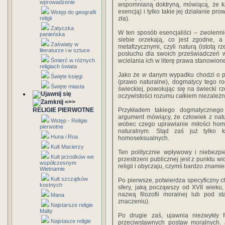
wprowadzenie
wspomnianą doktryną, mówiącą, że ka
esencją) i tylko takie jej działanie p
Wstęp do geografii
religii
zła).
Zatyczka
W ten sposób esencjaliści – zwolenn
panieńska
siebie orzekają, co jest zgodne, 
Zaświaty w
metafizycznymi, czyli naturą (istotą
literaturze i w sztuce
posłuchu dla swoich przeświadczeń w
Śmierć w różnych
wcielania ich w literę prawa stanowio
religiach świata
Jako że w danym wypadku chodzi o po
Święte księgi
(prawo naturalne), dogmatycy tego r
Święte miasta
świeckiej, powołując się na świecki 
oczywistości rozumu całkiem niezależn
=>>
RELIGIE PIERWOTNE
Przykładem takiego dogmatycznego
argument mówiący, że człowiek z nat
Wstęp - Religie
wobec czego uprawianie miłości hom
pierwotne
naturalnym. Stąd zaś już tylko
Huna i Roa
homoseksualnych.
Kult Macierzy
Ten politycznie wpływowy i niebezpi
Kult przodków we
przestrzeni publicznej jest z punktu wid
współczesnym
religii i obyczaju, czymś bardzo znam
Wietnamie
Kult szczątków
Po pierwsze, potwierdza specyficzny ch
kostnych
sfery, jaką począwszy od XVII wieku
nazwą filozofii moralnej lub pod s
Mana
znaczeniu).
Najstarsze religie
Malty
Po drugie zaś, ujawnia niezwykły
Najstasze religie
przeciwstawnych postaw moralnych. 