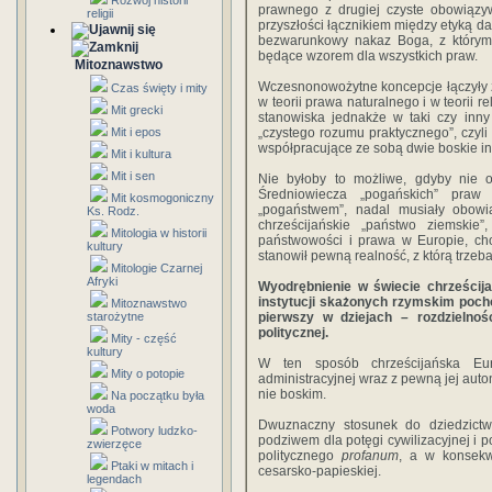
Rozwój historii
prawnego z drugiej czyste obowiązy
religii
przyszłości łącznikiem między etyką 
bezwarunkowy nakaz Boga, z którym 
będące wzorem dla wszystkich praw.
Mitoznawstwo
Wczesnonowożytne koncepcje łączyły z
Czas święty i mity
w teorii prawa naturalnego i w teorii 
Mit grecki
stanowiska jednakże w taki czy inny
Mit i epos
„czystego rozumu praktycznego”, czyli
współpracujące ze sobą dwie boskie in
Mit i kultura
Mit i sen
Nie byłoby to możliwe, gdyby nie od
Średniowiecza „pogańskich” praw
Mit kosmogoniczny
„pogaństwem”, nadal musiały obow
Ks. Rodz.
chrześcijańskie „państwo ziemskie”,
Mitologia w historii
państwowości i prawa w Europie, cho
kultury
stanowił pewną realność, z którą trzeba 
Mitologie Czarnej
Afryki
Wyodrębnienie w świecie chrześcija
instytucji skażonych rzymskim poch
Mitoznawstwo
starożytne
pierwszy w dziejach – rozdzielnośc
politycznej.
Mity - część
kultury
W ten sposób chrześcijańska Eu
Mity o potopie
administracyjnej wraz z pewną jej auto
nie boskim.
Na początku była
woda
Dwuznaczny stosunek do dziedzictw
Potwory ludzko-
podziwem dla potęgi cywilizacyjnej i 
zwierzęce
politycznego
profanum
, a w konsekw
Ptaki w mitach i
cesarsko-papieskiej.
legendach