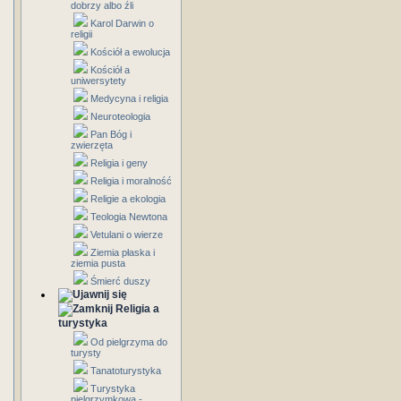
dobrzy albo źli
Karol Darwin o
religii
Kościół a ewolucja
Kościół a
uniwersytety
Medycyna i religia
Neuroteologia
Pan Bóg i
zwierzęta
Religia i geny
Religia i moralność
Religie a ekologia
Teologia Newtona
Vetulani o wierze
Ziemia płaska i
ziemia pusta
Śmierć duszy
Religia a
turystyka
Od pielgrzyma do
turysty
Tanatoturystyka
Turystyka
pielgrzymkowa -