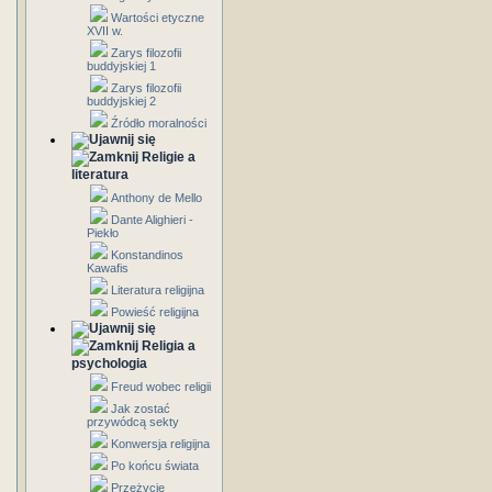
Wartości etyczne
XVII w.
Zarys filozofii
buddyjskiej 1
Zarys filozofii
buddyjskiej 2
Źródło moralności
Religie a
literatura
Anthony de Mello
Dante Alighieri -
Piekło
Konstandinos
Kawafis
Literatura religijna
Powieść religijna
Religia a
psychologia
Freud wobec religii
Jak zostać
przywódcą sekty
Konwersja religijna
Po końcu świata
Przeżycie