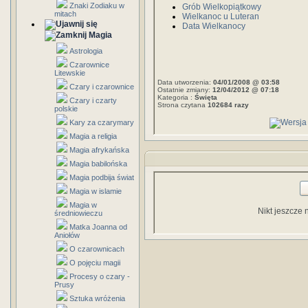
Znaki Zodiaku w
Grób Wielkopiątkowy
mitach
Wielkanoc u Luteran
Data Wielkanocy
Magia
Astrologia
Czarownice
Litewskie
Data utworzenia:
04/01/2008 @ 03:58
Czary i czarownice
Ostatnie zmiany:
12/04/2012 @ 07:18
Kategoria :
Święta
Czary i czarty
Strona czytana
102684 razy
polskie
Kary za czarymary
Magia a religia
Magia afrykańska
Magia babilońska
Magia podbija świat
Magia w islamie
Magia w
Nikt jeszcze 
średniowieczu
Matka Joanna od
Aniołów
O czarownicach
O pojęciu magii
Procesy o czary -
Prusy
Sztuka wróżenia