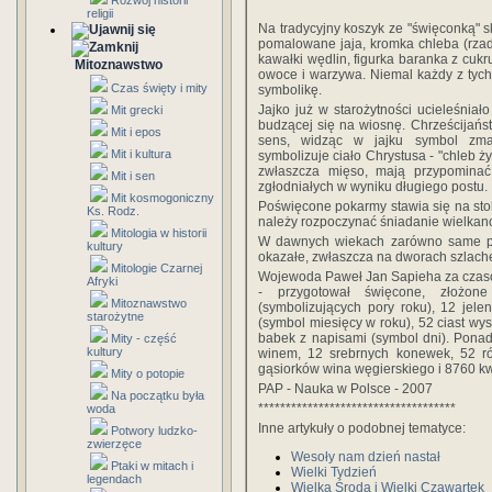
Rozwój historii
religii
Na tradycyjny koszyk ze "święconką" s
pomalowane jaja, kromka chleba (rzad
kawałki wędlin, figurka baranka z cukru
Mitoznawstwo
owoce i warzywa. Niemal każdy z ty
Czas święty i mity
symbolikę.
Jajko już w starożytności ucieleśniało
Mit grecki
budzącej się na wiosnę. Chrześcijań
Mit i epos
sens, widząc w jajku symbol zmar
Mit i kultura
symbolizuje ciało Chrystusa - "chleb ży
zwłaszcza mięso, mają przypominać
Mit i sen
zgłodniałych w wyniku długiego postu.
Mit kosmogoniczny
Poświęcone pokarmy stawia się na stol
Ks. Rodz.
należy rozpoczynać śniadanie wielkan
Mitologia w historii
W dawnych wiekach zarówno same przy
kultury
okazałe, zwłaszcza na dworach szlach
Mitologie Czarnej
Wojewoda Paweł Jan Sapieha za czasów
Afryki
- przygotował święcone, złożon
Mitoznawstwo
(symbolizujących pory roku), 12 jel
starożytne
(symbol miesięcy w roku), 52 ciast wy
babek z napisami (symbol dni). Ponad
Mity - część
kultury
winem, 12 srebrnych konewek, 52 ró
gąsiorków wina węgierskiego i 8760 kwa
Mity o potopie
PAP - Nauka w Polsce - 2007
Na początku była
************************************
woda
Inne artykuły o podobnej tematyce:
Potwory ludzko-
zwierzęce
Wesoły nam dzień nastał
Ptaki w mitach i
Wielki Tydzień
legendach
Wielka Środa i Wielki Czawartek