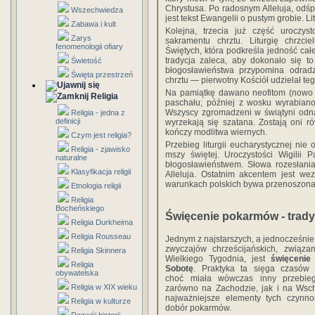
Chrystusa. Po radosnym Alleluja, odśp
Wszechwiedza
jest tekst Ewangelii o pustym grobie. L
Zabawa i kult
Kolejna, trzecia już część uroczyst
Zarys
sakramentu chrztu. Liturgię chrzci
fenomenologii ofiary
Świętych, która podkreśla jedność ca
tradycja zaleca, aby dokonało się t
Świetość
błogosławieństwa przypomina odra
Święta przestrzeń
chrztu — pierwotny Kościół udzielał teg
Na pamiątkę dawano neofitom (nowo 
Religia
paschału; później z wosku wyrabian
Wszyscy zgromadzeni w świątyni odna
Religia - jedna z
definicji
wyrzekają się szatana. Zostają oni r
kończy modlitwa wiernych.
Czym jest religia?
Przebieg liturgii eucharystycznej ni
Religia - zjawisko
mszy świętej. Uroczystości Wigilii 
naturalne
błogosławieństwem. Słowa rozesłani
Klasyfikacja religii
Alleluja. Ostatnim akcentem jest we
warunkach polskich bywa przenoszona 
Etnologia religii
Religia
Bocheńskiego
Święcenie pokarmów - trady
Religia Durkheima
Religia Rousseau
Jednym z najstarszych, a jednocześni
zwyczajów chrześcijańskich, związa
Religia Skinnera
Wielkiego Tygodnia, jest
święcenie
Religia
Sobotę
. Praktyka ta sięga czasów p
obywatelska
choć miała wówczas inny przebie
Religia w XIX wieku
zarówno na Zachodzie, jak i na Wsch
najważniejsze elementy tych czynno
Religia w kulturze
dobór pokarmów.