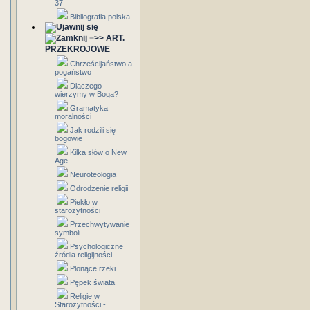
37
Bibliografia polska
=>> ART.
PRZEKROJOWE
Chrześcijaństwo a
pogaństwo
Dlaczego
wierzymy w Boga?
Gramatyka
moralności
Jak rodzili się
bogowie
Kilka słów o New
Age
Neuroteologia
Odrodzenie religii
Piekło w
starożytności
Przechwytywanie
symboli
Psychologiczne
źródła religijności
Płonące rzeki
Pępek świata
Religie w
Starożytności -