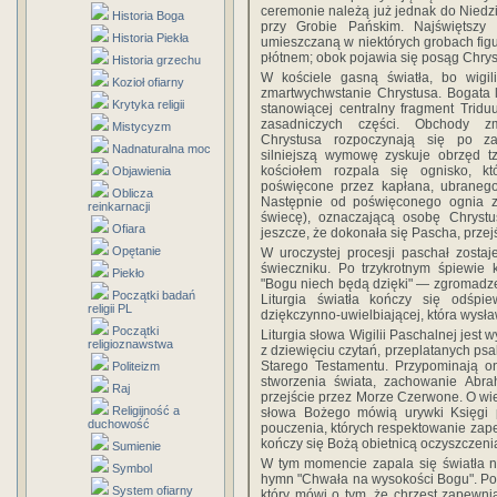
ceremonie należą już jednak do Niedz
Historia Boga
przy Grobie Pańskim. Najświętszy 
Historia Piekła
umieszczaną w niektórych grobach figu
płótnem; obok pojawia się posąg Chry
Historia grzechu
W kościele gasną światła, bo wigil
Kozioł ofiarny
zmartwychwstanie Chrystusa. Bogata li
Krytyka religii
stanowiącej centralny fragment Tridu
zasadniczych części. Obchody zm
Mistycyzm
Chrystusa rozpoczynają się po z
Nadnaturalna moc
silniejszą wymowę zyskuje obrzęd t
kościołem rozpala się ognisko, kt
Objawienia
poświęcone przez kapłana, ubranego
Oblicza
Następnie od poświęconego ognia z
reinkarnacji
świecę), oznaczającą osobę Chrystu
Ofiara
jeszcze, że dokonała się Pascha, przejś
Opętanie
W uroczystej procesji paschał zosta
świeczniku. Po trzykrotnym śpiewie 
Piekło
"Bogu niech będą dzięki" — zgromadze
Początki badań
Liturgia światła kończy się odśpi
religii PL
dziękczynno-uwielbiającej, która wysła
Początki
Liturgia słowa Wigilii Paschalnej jest
religioznawstwa
z dziewięciu czytań, przeplatanych ps
Starego Testamentu. Przypominają on
Politeizm
stworzenia świata, zachowanie Abra
Raj
przejście przez Morze Czerwone. O wiel
Religijność a
słowa Bożego mówią urywki Księgi p
duchowość
pouczenia, których respektowanie zape
kończy się Bożą obietnicą oczyszczeni
Sumienie
W tym momencie zapala się światła na
Symbol
hymn "Chwała na wysokości Bogu". Po 
System ofiarny
który mówi o tym, że chrzest zapewni