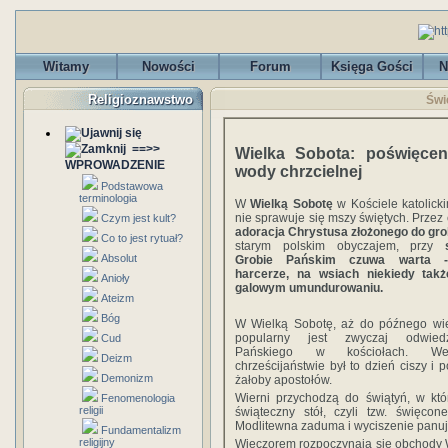
Witamy
Nowości
Forum
Księga Gości
N
Religioznawstwo
Świ
==>>
Wielka Sobota: poświęcen
WPROWADZENIE
wody chrzcielnej
Podstawowa
terminologia
W
Wielką Sobotę
w Kościele katolick
nie sprawuje się mszy świętych. Przez 
Czym jest kult?
adoracja Chrystusa złożonego do gr
Co to jest rytuał?
starym polskim obyczajem, przy
Absolut
Grobie Pańskim czuwa warta - 
harcerze, na wsiach niekiedy tak
Anioły
galowym umundurowaniu.
Ateizm
Bóg
W Wielką Sobotę, aż do późnego wie
popularny jest zwyczaj odwied
Cud
Pańskiego w kościołach. W
Deizm
chrześcijaństwie był to dzień ciszy i
Demonizm
żałoby apostołów.
Wierni przychodzą do świątyń, w kt
Fenomenologia
religii
świąteczny stół, czyli tzw. święco
Modlitewna zaduma i wyciszenie panu
Fundamentalizm
religijny
Wieczorem rozpoczynają się obchody Wi