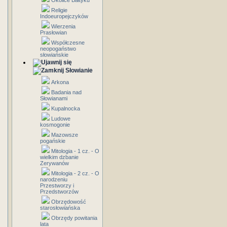
Okolice Bałtyku
Religie
Indoeuropejczyków
Wierzenia
Prasłowian
Współczesne
neopogaństwo
słowiańskie
Słowianie
Arkona
Badania nad
Słowianami
Kupalnocka
Ludowe
kosmogonie
Mazowsze
pogańskie
Mitologia - 1 cz. - O
wielkim dzbanie
Zerywanów
Mitologia - 2 cz. - O
narodzeniu
Przestworzy i
Przedstworzów
Obrzędowość
starosłowiańska
Obrzędy powitania
lata