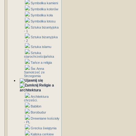
Symbolika kamieni
Symbolika kolorów
Symbolika koła
Symbolika lotosu
Sztuka bizantyjska
- 1
Sztuka bizanyjska
- 2
Sztuka islamu
Sztuka
starochrześcijańska
Tańce a religia
Św. Anna
Samotrzeć ze
Strzegomia
Religie a
architektura
Architektura
chrześci.
Babilon
Borobudur
Drewniane kościoły
- PL
Grecka świątynia
Kaliska cerkiew