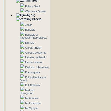
Goci
Polscy Goci
Wierzenia Gotów
Grecja
Apollo
Bogowie
Bogowie w
tragediach Eurypidesa
Dionizje
Grecja i Egipt
Grecka świątynia
Hermes Kylleński
Hestia i Westa
Kadmos i Harmonia
Kosmogonia
Kult Asklepiosa w
Grecji
Kult Kabirów
Misteria
Eleuzyjskie
Mit Adonisa
Mit Orfeusza
Mit Syzyfa