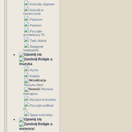
Kościoły słupowe
Kościół w
Kosieczynie
Paestum
Panteon
Początki
architektury PL
Tadż Mahal
Świątynie
buddyjskie
Religie a
muzyka
Hymn
Kolęda
Muzyka Wed
Muzyka
hebrajska
Muzyka kościelna
Początki polifonii
PL
Śpiew kościelny
Religie a
meteoryt