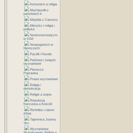
Komunizm a religia
Machiavelli o
państwach k
Matylda z Canossy
Mieszko I religia i
polityka
Neokonserwatyzm
w USA
Neopoganizm w
Niemczech
Pacelli i Pavelic
Państwo i związki
wyznaniowe
Pierwsza
Poprawka
Prawo wyznaniowe
Religia i
demokracja
Religie a wojna
Rewolucja
francuska a Kościół
Richelieu i raison
d'état
Tajemnica Joanny
'Arc
Wyznaniowa
Skandynawia: Religia a