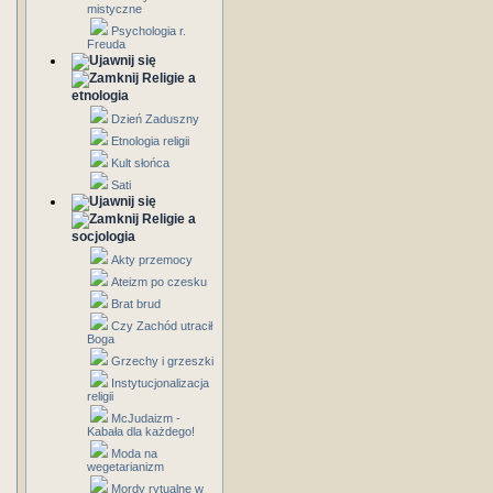
mistyczne
Psychologia r.
Freuda
Religie a
etnologia
Dzień Zaduszny
Etnologia religii
Kult słońca
Sati
Religie a
socjologia
Akty przemocy
Ateizm po czesku
Brat brud
Czy Zachód utracił
Boga
Grzechy i grzeszki
Instytucjonalizacja
religii
McJudaizm -
Kabała dla każdego!
Moda na
wegetarianizm
Mordy rytualne w