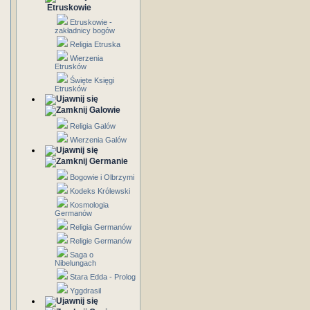
Etruskowie
Etruskowie -
zakładnicy bogów
Religia Etruska
Wierzenia
Etrusków
Święte Księgi
Etrusków
Galowie
Religia Galów
Wierzenia Galów
Germanie
Bogowie i Olbrzymi
Kodeks Królewski
Kosmologia
Germanów
Religia Germanów
Religie Germanów
Saga o
Nibelungach
Stara Edda - Prolog
Yggdrasil