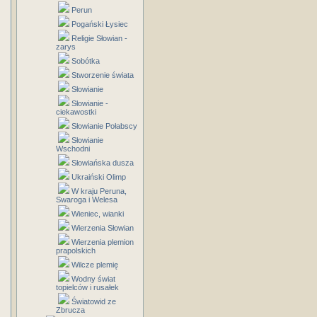
Perun
Pogański Łysiec
Religie Słowian -
zarys
Sobótka
Stworzenie świata
Słowianie
Słowianie -
ciekawostki
Słowianie Połabscy
Słowianie
Wschodni
Słowiańska dusza
Ukraiński Olimp
W kraju Peruna,
Swaroga i Welesa
Wieniec, wianki
Wierzenia Słowian
Wierzenia plemion
prapolskich
Wilcze plemię
Wodny świat
topielców i rusałek
Światowid ze
Zbrucza