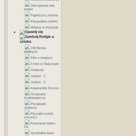
Obrzędowa rola
kobiet
Papieżyca Joanna
Pasqualina Lehner
Wdowy w Kościele
Religie a
sztuka
100 filmów
biblijnych
Film o świętym
Fresk w Staszowie
Gwiazda
Judyta - 1
Judyta - 2
Katakumby Rzymu
Ornament
średniowiecza
Pocałunek
Judasza
Początki sztuki
chrześci.
Powstanie teatru
FR
Symbolika barw