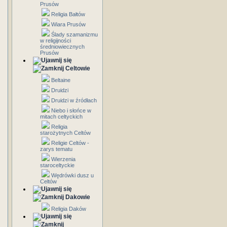
Prusów
Religia Bałtów
Wiara Prusów
Ślady szamanizmu
w religijności
średniowiecznych
Prusów
Celtowie
Beltaine
Druidzi
Druidzi w źródłach
Niebo i słońce w
mitach celtyckich
Religia
starożytnych Celtów
Religie Celtów -
zarys tematu
Wierzenia
staroceltyckie
Wędrówki dusz u
Celtów
Dakowie
Religia Daków