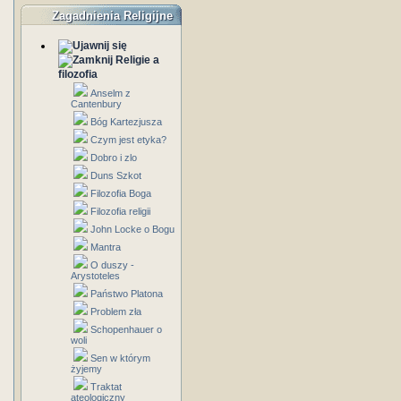
Zagadnienia Religijne
Religie a
filozofia
Anselm z
Cantenbury
Bóg Kartezjusza
Czym jest etyka?
Dobro i zlo
Duns Szkot
Filozofia Boga
Filozofia religii
John Locke o Bogu
Mantra
O duszy -
Arystoteles
Państwo Platona
Problem zła
Schopenhauer o
woli
Sen w którym
żyjemy
Traktat
ateologiczny