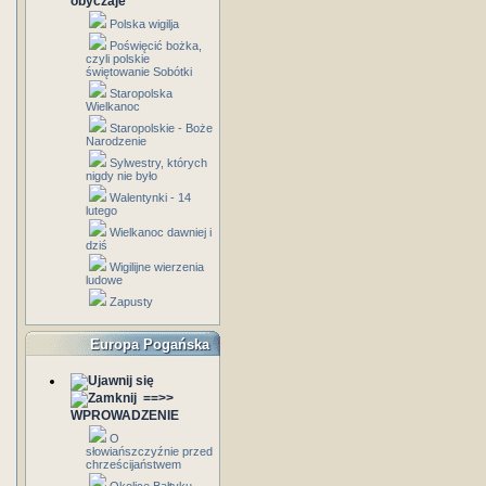
obyczaje
Polska wigilja
Poświęcić bożka,
czyli polskie
świętowanie Sobótki
Staropolska
Wielkanoc
Staropolskie - Boże
Narodzenie
Sylwestry, których
nigdy nie było
Walentynki - 14
lutego
Wielkanoc dawniej i
dziś
Wigilijne wierzenia
ludowe
Zapusty
Europa Pogańska
==>>
WPROWADZENIE
O
słowiańszczyźnie przed
chrześcijaństwem