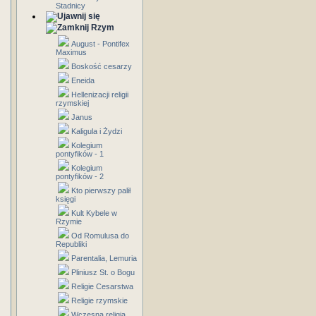
Stadnicy
Rzym
August - Pontifex
Maximus
Boskość cesarzy
Eneida
Hellenizacji religii
rzymskiej
Janus
Kaligula i Żydzi
Kolegium
pontyfików - 1
Kolegium
pontyfików - 2
Kto pierwszy palił
księgi
Kult Kybele w
Rzymie
Od Romulusa do
Republiki
Parentalia, Lemuria
Pliniusz St. o Bogu
Religie Cesarstwa
Religie rzymskie
Wczesna religia