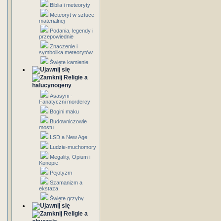
Biblia i meteoryty
Meteoryt w sztuce
materialnej
Podania, legendy i
przepowiednie
Znaczenie i
symbolika meteorytów
Święte kamienie
Religie a
halucynogeny
Asasyni -
Fanatyczni mordercy
Bogini maku
Budowniczowie
mostu
LSD a New Age
Ludzie-muchomory
Megality, Opium i
Konopie
Pejotyzm
Szamanizm a
ekstaza
Święte grzyby
Religie a