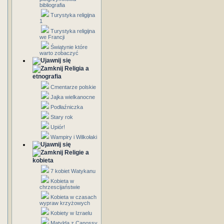
bibliografia
Turystyka religijna
1
Turystyka religijna
we Francji
Świątynie które
warto zobaczyć
Religia a
etnografia
Cmentarze polskie
Jajka wielkanocne
Podłaźniczka
Stary rok
Upiór!
Wampiry i Wilkołaki
Religie a
kobieta
7 kobiet Watykanu
Kobieta w
chrzescijaństwie
Kobieta w czasach
wypraw krzyżowych
Kobiety w Izraelu
Matylda z Canossy