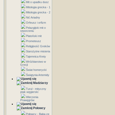
Mit o upadku dusz
Mitologia grecka - 1
Mitologia grecka - 2
Nić Ariadny
Orfeusz i orfizm
Pelazgijski mit o
stworzeniu
Platoński mit
Prometeusz
Religijność Greków
Starożytne misteria
Tajemnica Krety
Wróżbiarstwo w
Grecji
Świat homerycki
Świątynia Artemidy
Madziarzy
Turul - mityczny
ptak węgierski
Wierzenia
Prawęgrów
Połowcy
Połowcy - Baba ze