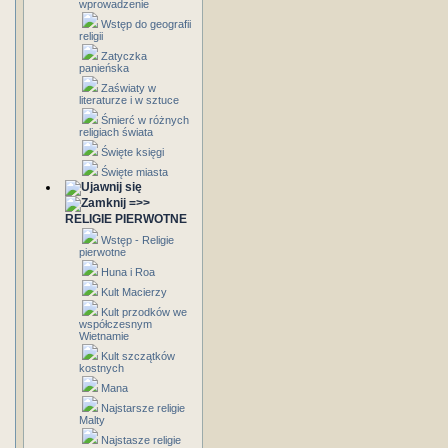
wprowadzenie
Wstęp do geografii
religii
Zatyczka
panieńska
Zaświaty w
literaturze i w sztuce
Śmierć w różnych
religiach świata
Święte księgi
Święte miasta
=>>
RELIGIE PIERWOTNE
Wstęp - Religie
pierwotne
Huna i Roa
Kult Macierzy
Kult przodków we
współczesnym
Wietnamie
Kult szczątków
kostnych
Mana
Najstarsze religie
Malty
Najstasze religie