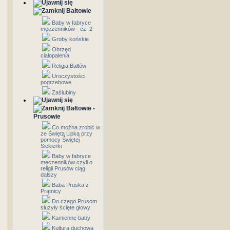
Bałtowie
Baby w fabryce
męczenników - cz. 2
Groby końskie
Obrzęd
ciałopalenia
Religia Bałtów
Uroczystości
pogrzebowe
Zaślubiny
Bałtowie -
Prusowie
Co można zrobić w
ze Świętą Lipką przy
pomocy Świętej
Siekierki
Baby w fabryce
męczenników czyli o
religii Prusów ciąg
dalszy
Baba Pruska z
Prątnicy
Do czego Prusom
służyły ścięte głowy
Kamienne baby
Kultura duchowa