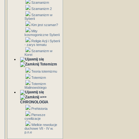
Szamanizm
Szamanizm 2
Szamanizm w
Syberii
Kim jest szaman?
Mity
kosmogoniczne Syberii
Religie Azji i Syberii
- zarys tematu
Szamanizm w
Korei
Totemizm
Teoria totemizmu
Totemizm
Totemizm
Malinowskiego
=>>
CHRONOLOGIA
Prehistoria
Pierwsze
cywilizacje
Wielkie rewolucje
duchowe VII - IV w.
p.n.e