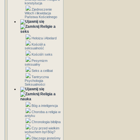
konstytucja
Zjednoczenie
Włoch i likwidacja
Państwa Kościelnego
Religie a
seks
Heloiza i Abelard
Kościół a
seksualność
Kościół i seks
Pesymizm
seksualny
Seks a celibat
Tantryczna
Psychologia
Seksualności
Religia a
nauka
Bóg a inteligencja
Choroba a religia w
antyku
Chronologia biblijna
Czy przed wielkim
wybuchem był Bóg?
Dlaczego jesteśmy