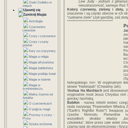
Lew Judy - jednym z głównych 
Znaki Zodiaku w
nieustraszoność, samego Ras T
mitach
Kolory czerwony, zielony i złoty,
j
znaczenie i są często obecne w ich st
Magia
"cudowne ziele" czyli gandźię, zaś złoty
Astrologia
********************************
P
Czarownice
Litewskie
Ja
ze
Czary i czarownice
ja
Czary i czarty
ma
polskie
sa
Po
Kary za czarymary
Ba
Magia a religia
wc
Magia afrykańska
Ch
zb
Magia babilońska
pr
Magia podbija świat
cz
(S
Magia w islamie
hebrajskiego יהוה. W oryginalnym tekście Biblii występuje ono 26 razy samo i 24 razy w
Magia w
słowie "Hallelujah" (Chwalmy Jah).
średniowieczu
Yeshua Ha Mashiach
jest stosowany
Matka Joanna od
oryginalnie nosił Jezus Chrystus nim
Aniołów
grecką i łacińską.
Babilon
- nazwa rebelii wobec czeg
O czarownicach
rasta nazywają "Prawowitym Władcą Z
O pojęciu magii
("Earth's Rightful Ruler") trwajacej j
czasów Nimrodu. Pierwotnie n
Procesy o czary -
Prusy
wszystkich struktur władzy „bia
człowieka”, które przez całe wieki zmu
Sztuka wróżenia
czarną rasę do ekonomicznego i fizyc