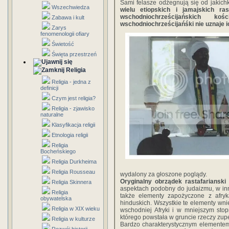
Sami felasze odżegnują się od jakichk
Wszechwiedza
wielu etiopskich i jamajskich ra
wschodniochrześcijańskich 
Zabawa i kult
wschodniochrześcijańśki nie uznaje 
Zarys
fenomenologii ofiary
Świetość
Święta przestrzeń
Religia
Religia - jedna z
definicji
Czym jest religia?
Religia - zjawisko
naturalne
Klasyfikacja religii
Etnologia religii
Religia
Bocheńskiego
Religia Durkheima
Religia Rousseau
wydalony za głoszone poglądy.
Oryginalny obrządek rastafarianski
Religia Skinnera
aspektach podobny do judaizmu, w inn
Religia
także elementy zapożyczone z afryka
obywatelska
hinduskich. Wszystkie te elementy wnie
Religia w XIX wieku
wschodniej Afryki i w mniejszym stop
którego powstała w gruncie rzeczy zupe
Religia w kulturze
Bardzo charakterystycznym elementem t