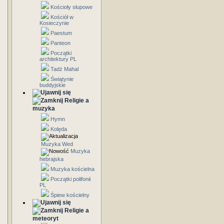
Kościoły słupowe
Kościół w
Kosieczynie
Paestum
Panteon
Początki
architektury PL
Tadż Mahal
Świątynie
buddyjskie
Religie a
muzyka
Hymn
Kolęda
Muzyka Wed
Muzyka
hebrajska
Muzyka kościelna
Początki polifonii
PL
Śpiew kościelny
Religie a
meteoryt