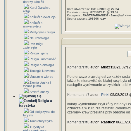
dobrzy albo źli
Karol Darwin o
Data utworzenia:
16/10/2008 @ 22:24
religii
Ostatnie zmiany:
07/08/2011 @ 13:52
Kategoria :
RASTAFARIANIZM - Jamajka* <<=
Kościół a ewolucja
Strona czytana
108566 razy
Kościół a
uniwersytety
Medycyna i religia
Neuroteologia
Pan Bóg i
zwierzęta
Religia i geny
Religia i moralność
Religie a ekologia
Komentarz #8
autor :
Miszczu321
02/12
Teologia Newtona
Po pierwsze prawdą jest że każdy rasta
Vetulani o wierze
także że nienawiść do białej rasy była o
Ziemia płaska i
nastąpiło wyrównanie wszystkich ludzi w
ziemia pusta
Śmierć duszy
Komentarz #7
autor :
Pinki
05/08/2013 
Religia a
kolory wymienione czyli żółty zielony i 
turystyka
oznaczają w kulturze rastafari Zielony-
Od pielgrzyma do
czerony- krew przelana przy obronie od
turysty
Tanatoturystyka
Komentarz #6
autor :
Rastuch
06/11/20
Turystyka
pielgrzymkowa -