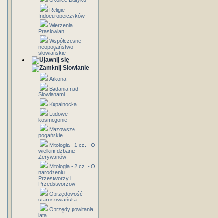
Okolice Bałtyku
Religie
Indoeuropejczyków
Wierzenia
Prasłowian
Współczesne
neopogaństwo
słowiańskie
Słowianie
Arkona
Badania nad
Słowianami
Kupalnocka
Ludowe
kosmogonie
Mazowsze
pogańskie
Mitologia - 1 cz. - O
wielkim dzbanie
Zerywanów
Mitologia - 2 cz. - O
narodzeniu
Przestworzy i
Przedstworzów
Obrzędowość
starosłowiańska
Obrzędy powitania
lata