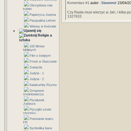
Komentarz #1
autor :
Slawomir
23/04/2
Obrzędowa rola
kobiet
Czy Rasta musi wierzyc w Jah, i kilka p
Papieżyca Joanna
1327633
Pasqualina Lehner
Wdowy w Kościele
Religie a
sztuka
100 filmów
biblijnych
Film o świętym
Fresk w Staszowie
Gwiazda
Judyta - 1
Judyta - 2
Katakumby Rzymu
Ornament
średniowiecza
Pocałunek
Judasza
Początki sztuki
chrześci.
Powstanie teatru
FR
Symbolika barw