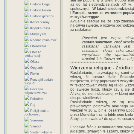
stał się popularny w wielu środowisk
Historia Boga
aż do lat siedemdziesiątych XX w.
społecznych.
W latach siedemdziesią
Historia Piekła
i Europie, razem ze wzrostem popula
Historia grzechu
muzyków reggae.
Aktualnie szacuje się, że jego zdekla
Kozioł ofiarny
na całym świecie, o różnym pochodze
Krytyka religii
za rastafarian.
Mistycyzm
Rastafari jest często niew
Nadnaturalna moc
rastafarianizmem
, choć okreś
Objawienia
rastafarian uznawane jest
rastafarian słowa zakończo
Oblicza
wymyślone aby wprowadzić
reinkarnacji
dziećmi Jah. Głoszą oni zasadę
Ofiara
********************************
Wierzenia religijne - Źródła 
Opętanie
Rastafarianie, nazywający się sami cz
Piekło
wierzą, że cesarz Haile Selassi
Początki badań
mesjaszem, który poprawadzi wszystkie 
religii PL
w "eksportowej" wersji tej religii wsz
Początki
po świecie ludzi, którzy czują się
religioznawstwa
Afryką, do ziemi obiecanej, w której ni
niesprawiedliwości.
Politeizm
Rastafarianie wierzą, że są resz
Raj
prawdziwych potomków biblijnego Kr
wierzeń w 10 w. p.n.e. cesarstwo Etiop
Religijność a
duchowość
przez Menelika I, syna biblijnego król
Saby i przetrwało aż do upadku cesarza
Sumienie
Symbol
Etiopskie źródła rastafarianizmu wyw
judaizmu, zwanych felaszami, którzy prz
System ofiarny