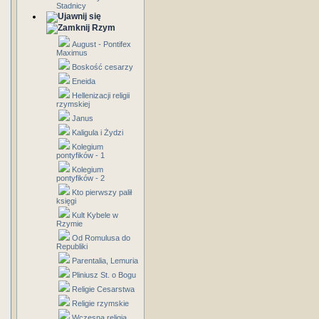
Stadnicy
Rzym
August - Pontifex
Maximus
Boskość cesarzy
Eneida
Hellenizacji religii
rzymskiej
Janus
Kaligula i Żydzi
Kolegium
pontyfików - 1
Kolegium
pontyfików - 2
Kto pierwszy palił
księgi
Kult Kybele w
Rzymie
Od Romulusa do
Republiki
Parentalia, Lemuria
Pliniusz St. o Bogu
Religie Cesarstwa
Religie rzymskie
Wczesna religia