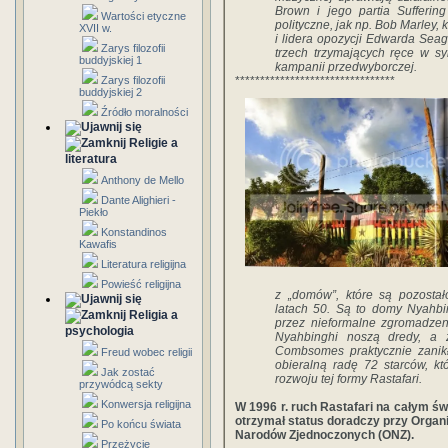
Brown i jego partia Suffering
Wartości etyczne
polityczne, jak np. Bob Marley
XVII w.
i lidera opozycji Edwarda Sea
Zarys filozofii
trzech trzymających ręce w s
buddyjskiej 1
kampanii przedwyborczej.
Zarys filozofii
********************************
buddyjskiej 2
Źródło moralności
Religie a
literatura
Anthony de Mello
Dante Alighieri -
Piekło
Konstandinos
Kawafis
Literatura religijna
Powieść religijna
z „domów”, które są pozostało
latach 50. Są to domy Nyahbi
Religia a
przez nieformalne zgromadzen
psychologia
Nyahbinghi noszą dredy, a
Combsomes praktycznie zanikł
Freud wobec religii
obieralną radę 72 starców, kt
Jak zostać
rozwoju tej formy Rastafari.
przywódcą sekty
Konwersja religijna
W 1996 r. ruch Rastafari na całym św
otrzymał status doradczy przy Organi
Po końcu świata
Narodów Zjednoczonych (ONZ).
Przeżycie