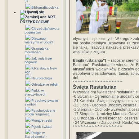
37
Bibliografia polska
=>> ART.
PRZEKROJOWE
Chrześcijaństwo a
pogaństwo
Dlaczego
etycznych i społecznych. W kręgu z zał
wierzymy w Boga?
ma osoba pełniąca uznawaną za zaszc
się fajką. Tradycja nakazuje przeka
Gramatyka
wskazówek zegara.
moralności
Jak rodzili się
Binghi („Balanga”)
– radosny ceremon
bogowie
Babilonu”. Rastafarianie wierzą, że 
Kilka słów o New
afrykańskich wojowników z czasów gd
Age
wspólnym biesiadowaniu, tańcu, śpie
dni.
Neuroteologia
********************************
Odrodzenie religii
Święta Rastafarian
Piekło w
Wszystkie dni świąteczne rastafariani
starożytności
·6 Stycznia - Ceremonialne urodziny c
Przechwytywanie
·21 Kwietnia - Święto przybycia cesarz
symboli
·23 Lipca - Osobiste urodziny cesarza 
·1 Sierpnia - Obchody wyzwolenia cesa
Psychologiczne
·17 Sierpnia - Urodziny Marcusa Garv
źródła religijności
·2 Listopada - Dzień koronacji cesarza
Płonące rzeki
- 24 Września - (Dla polskich Rasta) w
Pępek świata
********************************
Religie w
Starożytności -