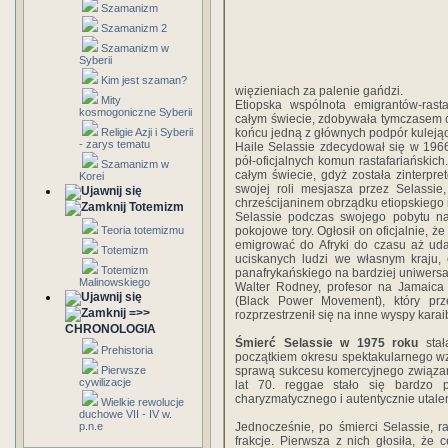
Szamanizm
Szamanizm 2
Szamanizm w
Syberii
Kim jest szaman?
więzieniach za palenie gańdzi.
Mity
Etiopska wspólnota emigrantów-ras
kosmogoniczne Syberii
całym świecie, zdobywała tymczasem cor
Religie Azji i Syberii
końcu jedną z głównych podpór kulejąc
- zarys tematu
Haile Selassie zdecydował się w 1966
pół-oficjalnych komun rastafariańskich
Szamanizm w
całym świecie, gdyż została zinterpre
Korei
swojej roli mesjasza przez Selassie
chrześcijaninem obrządku etiopskiego i n
Totemizm
Selassie podczas swojego pobytu na 
Teoria totemizmu
pokojowe tory. Ogłosił on oficjalnie, ż
emigrować do Afryki do czasu aż uda
Totemizm
uciskanych ludzi we własnym kraju, 
Totemizm
panafrykańskiego na bardziej uniwersa
Malinowskiego
Walter Rodney, profesor na Jamaica 
(Black Power Movement), który prz
=>>
rozprzestrzenił się na inne wyspy karai
CHRONOLOGIA
Śmierć Selassie w 1975 roku
stał
Prehistoria
początkiem okresu spektakularnego wz
Pierwsze
sprawą sukcesu komercyjnego związan
cywilizacje
lat 70. reggae stało się bardzo
charyzmatycznego i autentycznie uta
Wielkie rewolucje
duchowe VII - IV w.
p.n.e
Jednocześnie, po śmierci Selassie, ra
frakcje. Pierwsza z nich głosiła, że