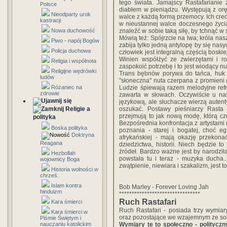
tego świata. Jamajscy Rastafarianie 
Polsce
diabłem w pieniądzu. Występują z oręż
Nieodparty urok
walce z każdą formą przemocy. Ich credo 
kastracji
w nieustannej walce doczesnego życi
Nowa duchowość
znaleźć w sobie taką siłę, by tchnąć w
Mówią też: Spójrzcie na lwa; króla nas
Piwo - napój Bogów
zabija tylko jedną antylopę by się nas
Policja duchowa
człowiek jest integralną częścią boski
Winien współżyć ze zwierzętami i ro
Religia i wspólnota
zaspokoić potrzebę i to jest wiodący nur
Religijne wędrówki
Trans bębnów porywa do tańca, huk e
ludów
"słoneczna" nuta czerpana z promieni
Różaniec na
Ludzie śpiewają razem melodyjne refre
zdrowie
zawarta w słowach. Oczywiście u na
językową, ale słuchacze wierzą autent
Religie a
oszukać. Postawy pieśniarzy Rasta
przejmują to jak nową modę, którą cze
polityka
Bezpośrednia konfrontacja z artystami
Boska polityka
poznania - starej i bogatej, choć eg
Doktryna
afrykańskiej - mają okazję przekona
Reagana
dziedzictwa, historii. Niech będzie 
źródeł. Bardzo ważne jest by narodził
Hezbollah
powstała tu i teraz - muzyka ducha
wojownicy Boga
zwątpienie, niewiara i szakalizm, jest 
Historia wolności w
chrześ.
Islam kontra
Bob Marley - Forever Loving Jah
hinduizm
********************************
Ruch Rastafari
Kara śmierci
Ruch Rastafari - posiada trzy wymiar
Kara śmierci w
oraz pozostające we wzajemnym ze so
Piśmie Świętym i
nauczaniu katolickim
Wymiary te to społeczno - polityczny,