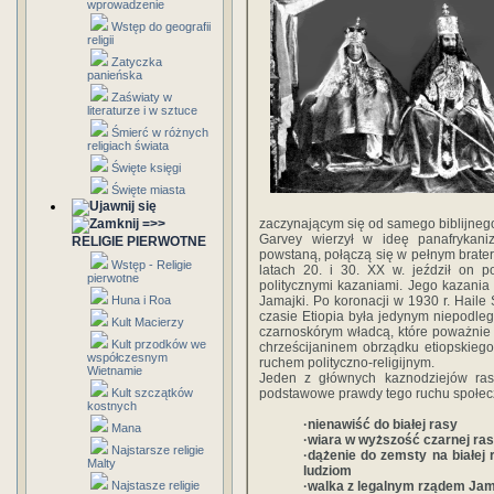
wprowadzenie
Wstęp do geografii
religii
Zatyczka
panieńska
Zaświaty w
literaturze i w sztuce
Śmierć w różnych
religiach świata
Święte księgi
Święte miasta
=>>
zaczynającym się od samego biblijneg
Garvey wierzył w ideę panafrykani
RELIGIE PIERWOTNE
powstaną, połączą się w pełnym braters
Wstęp - Religie
latach 20. i 30. XX w. jeździł on po
pierwotne
politycznymi kazaniami. Jego kazania 
Huna i Roa
Jamajki. Po koronacji w 1930 r. Hail
czasie Etiopia była jedynym niepodle
Kult Macierzy
czarnoskórym władcą, które poważnie t
Kult przodków we
chrześcijaninem obrządku etiopskiego
współczesnym
ruchem polityczno-religijnym.
Wietnamie
Jeden z głównych kaznodziejów rasta
Kult szczątków
podstawowe prawdy tego ruchu społeczn
kostnych
·nienawiść do białej rasy
Mana
·wiara w wyższość czarnej ra
Najstarsze religie
·dążenie do zemsty na białej 
Malty
ludziom
Najstasze religie
·walka z legalnym rządem Jam