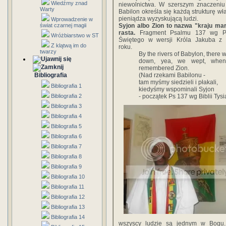
Wiedźmy znad
niewolnictwa. W szerszym znaczeniu
Warty
Babilon określa się każdą strukturę wła
pieniądza wyzyskującą ludzi.
Wprowadzenie w
świat czarnej magii
Syjon albo Zion to nazwa "kraju ma
rasta.
Fragment Psalmu 137 wg P
Wróżbiarstwo w ST
Świętego w wersji Króla Jakuba z
Z klątwą im do
roku.
twarzy
By the rivers of Babylon, there 
down, yea, we wept, whe
remembered Zion.
Bibliografia
(Nad rzekami Babilonu -
tam myśmy siedzieli i płakali,
Bibliografia 1
kiedyśmy wspominali Syjon
Bibliografia 2
- początek Ps 137 wg Biblii Tysi
Bibliografia 3
Bibliografia 4
Bibliografia 5
Bibliografia 6
Bibliografia 7
Bibliografia 8
Bibliografia 9
Bibliografia 10
Bibliografia 11
Bibliografia 12
Bibliografia 13
Bibliografia 14
wszyscy ludzie są jednym w Bogu. 