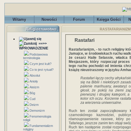
Witamy
Nowości
Forum
Księga Gości
N
Religioznawstwo
RASTAFARIANIZM -
Rastafari
==>>
WPROWADZENIE
Rastafarianizm, - to ruch religijny k
Jamajce, w środowiskach ruchu walki
Podstawowa
że cesarz Haile Selassie, władca E
terminologia
Mesjaszem, który rozpoczął proces
Czym jest kult?
tego ruchu pochodzi od imienia chrz
Co to jest rytuał?
książę nieustraszony w języku Amhar
Absolut
Rastafari łączy cechy afrykańsk
Anioły
się na Biblii i niektórych zasa
palenie marihuany, awatary) o
Ateizm
głosił, że pokój na ziemi za
Bóg
pierwszej i drugiej kategorii, 
kolor ich oczu. Korzenie rasta
Cud
za wierzenia uniwersalne.
Deizm
Demonizm
Ruch ten został zapoczątkowany
czarnoskórego kaznodziei, public
Fenomenologia
równouprawnienie rasowe, który p
religii
Tafariego, jeszcze zanim ten objął swój 
Fundamentalizm
Ruch ten następnie został rozpropag
religijny