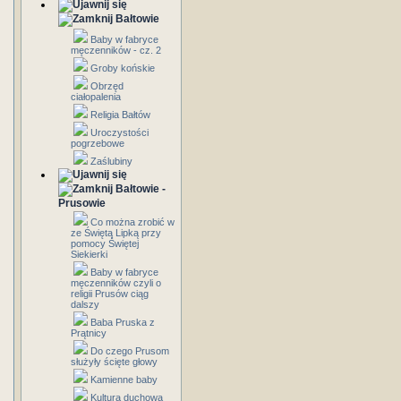
Bałtowie
Baby w fabryce
męczenników - cz. 2
Groby końskie
Obrzęd
ciałopalenia
Religia Bałtów
Uroczystości
pogrzebowe
Zaślubiny
Bałtowie -
Prusowie
Co można zrobić w
ze Świętą Lipką przy
pomocy Świętej
Siekierki
Baby w fabryce
męczenników czyli o
religii Prusów ciąg
dalszy
Baba Pruska z
Prątnicy
Do czego Prusom
służyły ścięte głowy
Kamienne baby
Kultura duchowa