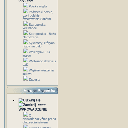
obyczaje
Polska wigilja
Poświęcić bożka,
czyli polskie
świętowanie Sobótki
Staropolska
Wielkanoc
Staropolskie - Boże
Narodzenie
Sylwestry, których
nigdy nie było
Walentynki - 14
lutego
Wielkanoc dawniej i
dziś
Wigilijne wierzenia
ludowe
Zapusty
Europa Pogańska
==>>
WPROWADZENIE
O
słowiańszczyźnie przed
chrześcijaństwem