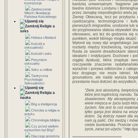
konstytucja
bardziej uniwersalnym. Najpierw ja
biedne dzielnice Londynu i Birmingh
Zjednoczenie
przez Jamajkę niepodległości wielu je
Włoch i likwidacja
Państwa Kościelnego
Ziemię Obiecaną, lecz po przybyciu 
cywilizacyjne, technologiczne i ku
pierwszych imigrantów, urodzone lub wy
Religie a
do przyjmowania statusu obywateli drug
seks
oferowano, ani też do godzenia się n
Heloiza i Abelard
punktem, wokół którego mogła skupić s
Wyłonił się nowy styl angielskiego Ja
Kościół a
rozdarty między trzeźwością, racjon
seksualność
Rasta ze swoimi dreadlockami stworzy
Kościół i seks
ideałami i instytucjami. Duchowe i p
Pesymizm
ciągłej dyskusji, która znajduje s
seksualny
rzeczywiste znaczenie rastafariań
wyraźnie i porywa odbiorców z całego 
Seks a celibat
bez drugiego nie może istnieć. M
Tantryczna
grounations, ale nadal wyraża bogat
Psychologia
przesłanie musi dotrzeć do wszystkich,
Seksualności
"Ziele jest absolutną świętości
Religia a
które jest mądrością narodu. Tak
nauka
zbawieniem. My akceptujemy zi
wiele miejsca w życiu ludzi któr
Bóg a inteligencja
życiem. Nie jest to coś materia
Choroba a religia w
tylko ganja jest dobra na wszy
antyku
dobro. Są dobrzy nawet dla wy
Chronologia biblijna
nam ją palić. Oni siedzą i mówi
ciebie buntownika. Przeciw cz
Czy przed wielkim
życie, zaraz po użyciu." http://
wybuchem był Bóg?
Dlaczego jesteśmy
********************************