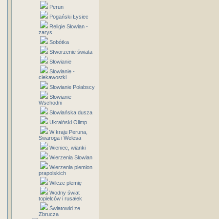
Perun
Pogański Łysiec
Religie Słowian -
zarys
Sobótka
Stworzenie świata
Słowianie
Słowianie -
ciekawostki
Słowianie Połabscy
Słowianie
Wschodni
Słowiańska dusza
Ukraiński Olimp
W kraju Peruna,
Swaroga i Welesa
Wieniec, wianki
Wierzenia Słowian
Wierzenia plemion
prapolskich
Wilcze plemię
Wodny świat
topielców i rusałek
Światowid ze
Zbrucza