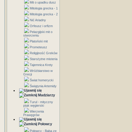
Mit o upadku dusz
Mitologia grecka - 1
Mitologia grecka - 2
Nić Ariadny
Orfeusz i orfizm
Pelazgijski mit o
stworzeniu
Platoński mit
Prometeusz
Religijność Greków
Starożytne misteria
Tajemnica Krety
Wróżbiarstwo w
Grecji
Świat homerycki
Świątynia Artemidy
Madziarzy
Turul - mityczny
ptak węgierski
Wierzenia
Prawęgrów
Połowcy
Połowcy - Baba ze