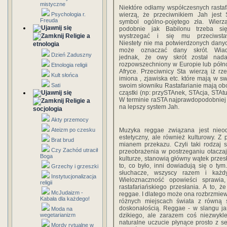
mistyczne
Niektóre odłamy współczesnych rastaf
Psychologia r.
wierzą, że przeciwnikiem Jah jest 
Freuda
symbol ogólno-pojętego zła. Wierz
podobnie jak Babilonu trzeba si
Religie a
wystrzegać i się mu przeciwstaw
Niestety nie ma potwierdzonych dany
etnologia
może oznaczać dany skrót. Wia
Dzień Zaduszny
jednak, że owy skrót został nad
rozpowszechniony w Europie lub półn
Etnologia religii
Afryce. Przeciwnicy Sta wierzą iż rze
Kult słońca
imiona , zjawiska etc. które mają w sw
Sati
swoim słowniku Rastafarianie mają ob
cząstki (np: przySTAnek, STAcja, STAtu
W terminie raSTA najprawdopodobniej c
Religie a
na lepszy system Jah.
socjologia
Akty przemocy
Ateizm po czesku
Muzyka reggae związana jest nieod
estetyczny, ale również kulturowy. Z
Brat brud
mianem przekazu. Czyli taki rodzaj
Czy Zachód utracił
przeobrażenia w postrzeganiu otaczają
Boga
kulturze, stanowią główny wątek przesł
to, co było, inni dowiadują się o tym
Grzechy i grzeszki
słuchacze, wszyscy razem i każdy
Instytucjonalizacja
Wieloznaczność opowieści sprawi
religii
rastafariańskiego przesłania. A to, 
McJudaizm -
reggae. I dlatego może ona
rozbrzmie
Kabała dla każdego!
różnych miejscach świata z równą s
doskonałością. Reggae - w slangu ja
Moda na
wegetarianizm
dzikiego, ale zarazem coś niezwyk
naturalne uczucie płynące prosto z 
Mordy rytualne w