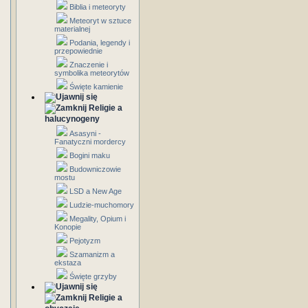
Biblia i meteoryty
Meteoryt w sztuce
materialnej
Podania, legendy i
przepowiednie
Znaczenie i
symbolika meteorytów
Święte kamienie
Religie a
halucynogeny
Asasyni -
Fanatyczni mordercy
Bogini maku
Budowniczowie
mostu
LSD a New Age
Ludzie-muchomory
Megality, Opium i
Konopie
Pejotyzm
Szamanizm a
ekstaza
Święte grzyby
Religie a