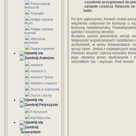
·czynienie przygotowań do pow
Partycypacja
·uznanie cesarza Selassie z
mistyczna
ludzi.
Pramatki
Po tym ogłoszeniu, Howell został aresz
Religie rodzime
Afryki
więzienia ustanowił on komunę o naz
komuną rastafariańską. Prawdopodob
Religie rodzime
gańdzi i noszenia dredów.
Australii
Brutalny rasizm pierwotnej wersji r
Wierzenia
Większość współczesnych rastafarian o
pierwotne
aczkolwiek, w wielu środowiskach ras
Święte kamienie
wciąż żywe. Jedna z największych wsp
Plemion Izraela" zalicza wszelkie form
jego okowów przez studiowanie i me
Animizm
wszystkich ras i wyznań. Pod koniec 
Animizm
Animizm 2
Animizm Tylora
Animizm i manizm
Dusza w animizmie
Dusze i duchy
Fetyszyzm
Fetyszyzm
Kult fetyszów
Szamanizm