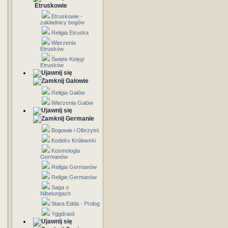
Etruskowie
Etruskowie -
zakładnicy bogów
Religia Etruska
Wierzenia
Etrusków
Święte Księgi
Etrusków
Galowie
Religia Galów
Wierzenia Galów
Germanie
Bogowie i Olbrzymi
Kodeks Królewski
Kosmologia
Germanów
Religia Germanów
Religie Germanów
Saga o
Nibelungach
Stara Edda - Prolog
Yggdrasil