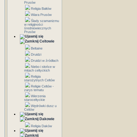
Prusów
Religia Bałtów
Wiara Prusów
Ślady szamanizmu
w religijności
średniowiecznych
Prusów
Celtowie
Beltaine
Druidzi
Druidzi w źródłach
Niebo i słońce w
mitach celtyckich
Religia
starożytnych Celtów
Religie Celtów -
zarys tematu
Wierzenia
staroceltyckie
Wędrówki dusz u
Celtów
Dakowie
Religia Daków