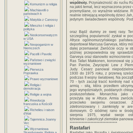
wspólnoty.
Przynależność do ruchu Ras
Komunizm a religia
na jakiś temat, lecz wyznaczona przez 
Machiavelli o
przemyślane, co wyraźnie widziane. Ras
państwach k
realnie istniejącą wspólnotą dzieci Jah
jedynym świadectwem wspólnoty. Pod
Matylda z Canossy
Mieszko I religia i
polityka
oraz Bądź dumny ze swej rasy. Te
Neokonserwatyzm
szczególną popularność zyskał w poc
w USA
Afryce ogólnomurzyńskiego państ
deportował Marcusa Garveya, który mówi
Neopoganizm w
Niemczech
dalej przemawiał: Zwróćcie oczy w str
później przepowiednia się sprawdz
Pacelli i Pavelic
Garveya oraz stanowiło wzmocnienie dl
Państwo i związki
Ras Tafari Makkonen, koronował się ja
wyznaniowe
Pan Panów, Zwycięski Lew z Plem
Judy. Cesarz panował niepodzieln
Pierwsza
Poprawka
1930 do 1975 roku, z przerwą sześci
podczas II wojny światowej. Na początk
Prawo wyznaniowe
70 - tych zaczął tracić kontrolę nad 
Religia i
armią - siłą, która przedtem utrzym
demokracja
jego wynędzniałych, poddanych chło
posłuszeństwie. Monarchia jako u
Religie a wojna
przeżyła się w Afryce. Armia zwrócił
Rewolucja
przeciwko swojemu cesarzowi. Zo
francuska a Kościół
zdetronizowany i zamknięty w are
Richelieu i raison
domowym. O siódmej rano w środę
d'état
sierpnia 1975, wydał swoje osta
tchnienie i zakończył ziemskie panowa
Tajemnica Joanny
'Arc
********************************
Rastafari
Wyznaniowa
Skandynawia: Religia a
Rastafari jako filozofia i światopoglą