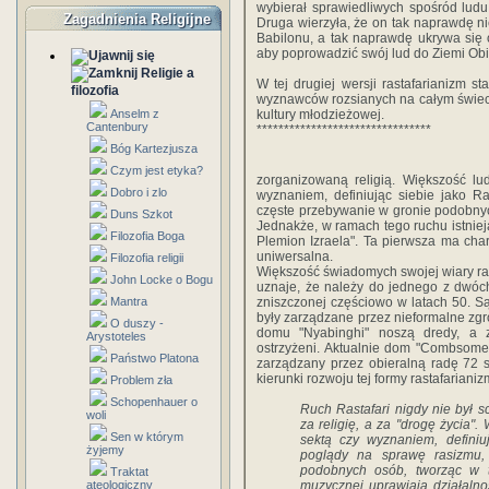
wybierał sprawiedliwych spośród lud
Zagadnienia Religijne
Druga wierzyła, że on tak naprawdę nie
Babilonu, a tak naprawdę ukrywa się
aby poprowadzić swój lud do Ziemi Obi
Religie a
W tej drugiej wersji rastafarianizm s
filozofia
wyznawców rozsianych na całym świec
Anselm z
kultury młodzieżowej.
Cantenbury
********************************
Bóg Kartezjusza
Czym jest etyka?
zorganizowaną religią. Większość lud
Dobro i zlo
wyznaniem, definiując siebie jako Ra
częste przebywanie w gronie podobnyc
Duns Szkot
Jednakże, w ramach tego ruchu istniej
Filozofia Boga
Plemion Izraela". Ta pierwsza ma chara
uniwersalna.
Filozofia religii
Większość świadomych swojej wiary ras
John Locke o Bogu
uznaje, że należy do jednego z dwóch 
Mantra
zniszczonej częściowo w latach 50. Są
były zarządzane przez nieformalne zg
O duszy -
domu "Nyabinghi" noszą dredy, a 
Arystoteles
ostrzyżeni. Aktualnie dom "Combsomes"
Państwo Platona
zarządzany przez obieralną radę 72 st
kierunki rozwoju tej formy rastafarianiz
Problem zła
Schopenhauer o
Ruch Rastafari nigdy nie był sc
woli
za religię, a za "drogę życia".
Sen w którym
sektą czy wyznaniem, definiuj
żyjemy
poglądy na sprawę rasizmu,
podobnych osób, tworząc w te
Traktat
ateologiczny
muzycznej uprawiają działalno