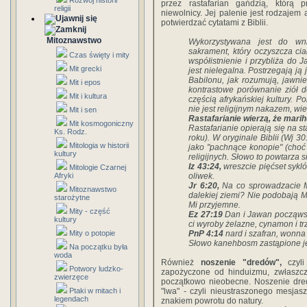
Rozwój historii
przez rastafarian gańdzią, którą
religii
niewolnicy. Jej palenie jest rodzajem 
potwierdzać cytatami z Biblii.
Mitoznawstwo
Wykorzystywana jest do wni
sakrament, który oczyszcza ci
Czas święty i mity
współistnienie i przybliża do 
Mit grecki
jest nielegalna. Postrzegają ją
Babilonu, jak rozumują, jawni
Mit i epos
kontrastowe porównanie ziół do
Mit i kultura
częścią afrykańskiej kultury. 
nie jest religijnym nakazem, wie
Mit i sen
Rastafarianie wierzą, że mari
Mit kosmogoniczny
Rastafarianie opierają się na st
Ks. Rodz.
roku). W oryginale Biblii (Wj 3
Mitologia w historii
jako "pachnące konopie" (choć 
kultury
religijnych. Słowo to powtarza s
Iz 43:24,
wreszcie pięćset sykló
Mitologie Czarnej
Afryki
oliwek.
Jr 6:20,
Na co sprowadzacie Mi
Mitoznawstwo
dalekiej ziemi? Nie podobają M
starożytne
Mi przyjemne.
Mity - część
Ez 27:19
Dan i Jawan począwsz
kultury
ci wyroby żelazne, cynamon i tr
Mity o potopie
PnP 4:14
nard i szafran, wonna
Słowo kanehbosm zastąpione je
Na początku była
woda
Również
noszenie "dredów",
czyli
Potwory ludzko-
zapożyczone od hinduizmu, zwłaszcza
zwierzęce
początkowo nieobecne. Noszenie dr
Ptaki w mitach i
"lwa" - czyli nieustraszonego mesjas
legendach
znakiem powrotu do natury.