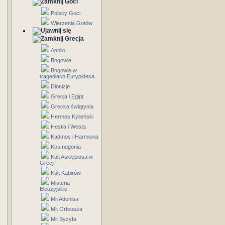
Goci
Polscy Goci
Wierzenia Gotów
Grecja
Apollo
Bogowie
Bogowie w
tragediach Eurypidesa
Dionizje
Grecja i Egipt
Grecka świątynia
Hermes Kylleński
Hestia i Westa
Kadmos i Harmonia
Kosmogonia
Kult Asklepiosa w
Grecji
Kult Kabirów
Misteria
Eleuzyjskie
Mit Adonisa
Mit Orfeusza
Mit Syzyfa