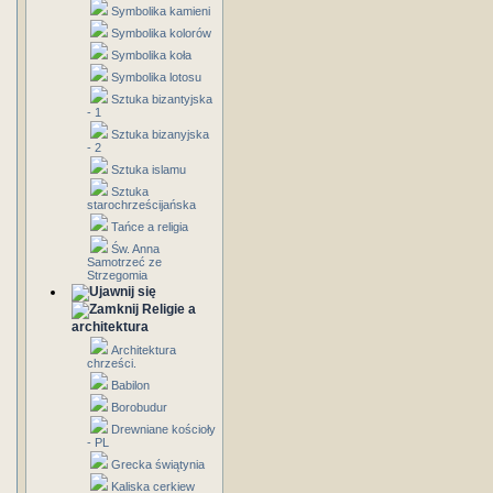
Symbolika kamieni
Symbolika kolorów
Symbolika koła
Symbolika lotosu
Sztuka bizantyjska
- 1
Sztuka bizanyjska
- 2
Sztuka islamu
Sztuka
starochrześcijańska
Tańce a religia
Św. Anna
Samotrzeć ze
Strzegomia
Religie a
architektura
Architektura
chrześci.
Babilon
Borobudur
Drewniane kościoły
- PL
Grecka świątynia
Kaliska cerkiew