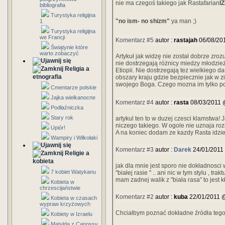
nie ma czegoś takiego jak Rastafarian
I
bibliografia
Turystyka religijna
"no ism- no shizm"
ya man ;)
1
Turystyka religijna
we Francji
Komentarz #5
autor :
rastajah
06/08/20
Świątynie które
warto zobaczyć
Artykuł jak widzę nie został dobrze zro
nie dostrzegają różnicy miedzy młodzie
Religia a
Etiopii. Nie dostrzegają tez wielkiego 
etnografia
obszary kraju gdzie bezpiecznie jak w z
swojego Boga. Czego mozna im tylko p
Cmentarze polskie
Jajka wielkanocne
Komentarz #4
autor :
rasta
08/03/2011 
Podłaźniczka
Stary rok
artykul ten to w duzej czesci klamstwa!
niczego takiego. W ogole nie uznaja roz
Upiór!
A na koniec dodam ze kazdy Rasta idzi
Wampiry i Wilkołaki
Komentarz #3
autor :
Darek
24/01/2011
Religie a
kobieta
jak dla mnie jest sporo nie dokładnosci w
7 kobiet Watykanu
"białej rasie " .. ani nic w tym stylu , trak
mam zadnej walik z "biała rasa" to jest 
Kobieta w
chrzescijaństwie
Komentarz #2
autor :
kuba
22/01/2011 
Kobieta w czasach
wypraw krzyżowych
Chciałbym poznać dokładne źródła tego 
Kobiety w Izraelu
Matylda z Canossy