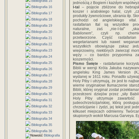
Bibliografia 15
jednością z Bogiem i każdym współwy
Bibliografia 16
I-tal
– pojęcie zbliżone do hebrajs
koszer i arabskiego halal, czyli „cz
Bibliografia 17
produkty żywnościowe, ubrania itp. Sło
Bibliografia 18
pochodzi od angielskiego vital.
rastafarian Ital są wszystkie pro
Bibliografia 19
naturalne, zaś „nie-I-tal” „ska
Bibliografia 20
Babilonem”, czyli np. chemic
przetworzone. Część rastafarian
Bibliografia 21
wegetarianami lub nawet weganam
Bibliografia 22
wszystkich obowiązuje zakaz jed
Bibliografia 23
wieprzowiny, niektórych zwierząt mors
węży – co bardzo przypomina za
Bibliografia 24
koszerności.
Bibliografia 25
Pismo Święte
- rastafarianie korzyst
Biblii w wersji Króla Jakuba nazywan
Bibliografia 26
angielsku King James Version (K
Bibliografia 27
wydanej w 1611 roku. Ponadto używaj
Holy Piby i utrzymują, że jest to najba
Bibliografia 28
wierne oryginałowi tłumaczenie staroż
Bibliografia 29
Biblii, której oryginał został przekłam
Bibliografia 30
przestrzeni dziejów przez „siły Babil
Holy Piby utrzymuje zawartość B
Bibliografia 31
judeochrześcijańskiej, którą posługuj
Bibliografia 32
chrześcijanie i żydzi, jej tekst jest je
kilkuset miejscach odmienny. Twórca
Bibliografia 33
skupionych wokół Marcusa Garveya. Eg
Bibliografia 34
Bibliografia 35
Bibliografia 36
Bibliografia