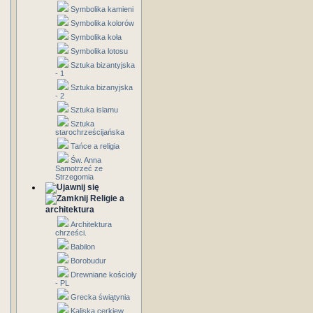
Symbolika kamieni
Symbolika kolorów
Symbolika koła
Symbolika lotosu
Sztuka bizantyjska
- 1
Sztuka bizanyjska
- 2
Sztuka islamu
Sztuka
starochrześcijańska
Tańce a religia
Św. Anna
Samotrzeć ze
Strzegomia
Religie a
architektura
Architektura
chrześci.
Babilon
Borobudur
Drewniane kościoły
- PL
Grecka świątynia
Kaliska cerkiew