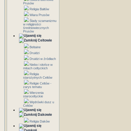
Prusów
Religia Bałtów
Wiara Prusów
Ślady szamanizmu
w religijności
średniowiecznych
Prusów
Celtowie
Beltaine
Druidzi
Druidzi w źródłach
Niebo i słońce w
mitach celtyckich
Religia
starożytnych Celtów
Religie Celtów -
zarys tematu
Wierzenia
staroceltyckie
Wędrówki dusz u
Celtów
Dakowie
Religia Daków