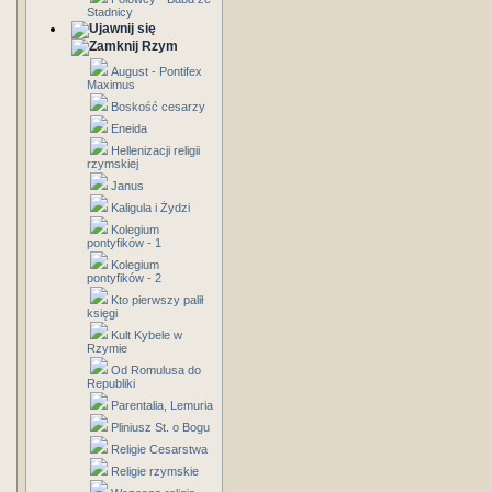
Stadnicy
Rzym
August - Pontifex
Maximus
Boskość cesarzy
Eneida
Hellenizacji religii
rzymskiej
Janus
Kaligula i Żydzi
Kolegium
pontyfików - 1
Kolegium
pontyfików - 2
Kto pierwszy palił
księgi
Kult Kybele w
Rzymie
Od Romulusa do
Republiki
Parentalia, Lemuria
Pliniusz St. o Bogu
Religie Cesarstwa
Religie rzymskie