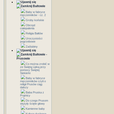
Bałtowie
Baby w fabryce
męczenników - cz. 2
Groby końskie
Obrzęd
ciałopalenia
Religia Bałtów
Uroczystości
pogrzebowe
Zaślubiny
Bałtowie -
Prusowie
Co można zrobić w
ze Świętą Lipką przy
pomocy Świętej
Siekierki
Baby w fabryce
męczenników czyli o
religii Prusów ciąg
dalszy
Baba Pruska z
Prątnicy
Do czego Prusom
służyły ścięte głowy
Kamienne baby
Kultura duchowa