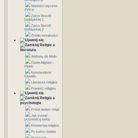
Wartości etyczne
XVII w.
Zarys filozofii
buddyjskiej 1
Zarys filozofii
buddyjskiej 2
Źródło moralności
Religie a
literatura
Anthony de Mello
Dante Alighieri -
Piekło
Konstandinos
Kawafis
Literatura religijna
Powieść religijna
Religia a
psychologia
Freud wobec religii
Jak zostać
przywódcą sekty
Konwersja religijna
Po końcu świata
Przeżycie