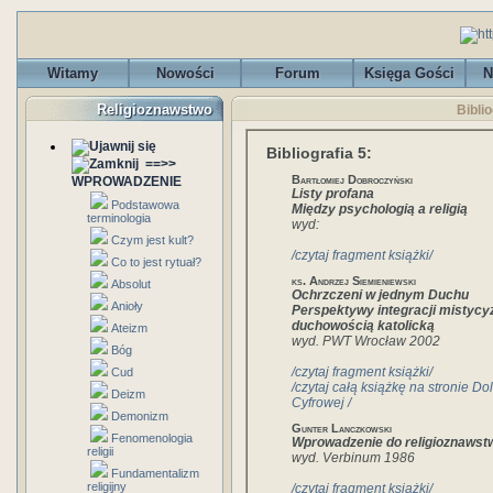
Witamy
Nowości
Forum
Księga Gości
N
Religioznawstwo
Biblio
Bibliografia 5:
==>>
Bartłomiej Dobroczyński
WPROWADZENIE
Listy profana
Podstawowa
Między psychologią a religią
terminologia
wyd:
Czym jest kult?
/czytaj fragment książki/
Co to jest rytuał?
ks. Andrzej Siemieniewski
Absolut
Ochrzczeni w jednym Duchu
Anioły
Perspektywy integracji mistycy
duchowością katolicką
Ateizm
wyd. PWT Wrocław 2002
Bóg
/czytaj fragment książki/
Cud
/czytaj całą książkę na stronie Dol
Deizm
Cyfrowej /
Demonizm
Gunter Lanczkowski
Fenomenologia
Wprowadzenie do religioznawst
religii
wyd. Verbinum 1986
Fundamentalizm
religijny
/czytaj fragment książki/