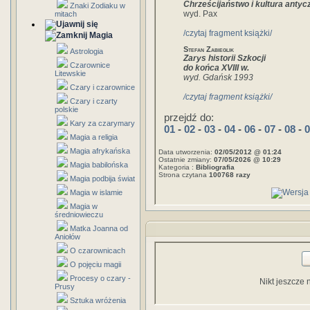
Chrześcijaństwo i kultura antyc
Znaki Zodiaku w
wyd. Pax
mitach
/czytaj fragment książki/
Magia
Stefan Zabieglik
Astrologia
Zarys historii Szkocji
Czarownice
do końca XVIII w.
Litewskie
wyd. Gdańsk 1993
Czary i czarownice
/czytaj fragment książki/
Czary i czarty
polskie
przejdź do:
Kary za czarymary
01
-
02
-
03
-
04
-
06
-
07
-
08
-
0
Magia a religia
Magia afrykańska
Data utworzenia:
02/05/2012 @ 01:24
Ostatnie zmiany:
07/05/2026 @ 10:29
Magia babilońska
Kategoria :
Bibliografia
Strona czytana
100768 razy
Magia podbija świat
Magia w islamie
Magia w
średniowieczu
Matka Joanna od
Aniołów
O czarownicach
O pojęciu magii
Procesy o czary -
Nikt jeszcze 
Prusy
Sztuka wróżenia