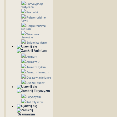
Partycypacja
mistyczna
Pramatki
Religie rodzime
Afryki
Religie rodzime
Australii
Wierzenia
pierwotne
Święte kamienie
Animizm
Animizm
Animizm 2
Animizm Tylora
Animizm i manizm
Dusza w animizmie
Dusze i duchy
Fetyszyzm
Fetyszyzm
Kult fetyszów
Szamanizm