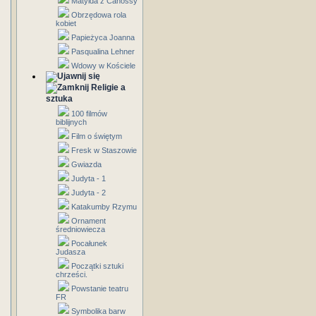
Matylda z Canossy
Obrzędowa rola
kobiet
Papieżyca Joanna
Pasqualina Lehner
Wdowy w Kościele
Religie a
sztuka
100 filmów
biblijnych
Film o świętym
Fresk w Staszowie
Gwiazda
Judyta - 1
Judyta - 2
Katakumby Rzymu
Ornament
średniowiecza
Pocałunek
Judasza
Początki sztuki
chrześci.
Powstanie teatru
FR
Symbolika barw