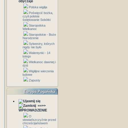
obyczaje
Polska wigilja
Poświęcić bożka,
czyli polskie
świętowanie Sobótki
Staropolska
Wielkanoc
Staropolskie - Boże
Narodzenie
Sylwestry, których
nigdy nie było
Walentynki - 14
lutego
Wielkanoc dawniej i
dziś
Wigilijne wierzenia
ludowe
Zapusty
Europa Pogańska
==>>
WPROWADZENIE
O
słowiańszczyźnie przed
chrześcijaństwem