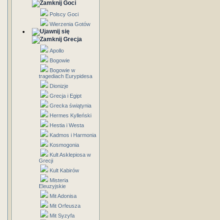
Goci
Polscy Goci
Wierzenia Gotów
Grecja
Apollo
Bogowie
Bogowie w
tragediach Eurypidesa
Dionizje
Grecja i Egipt
Grecka świątynia
Hermes Kylleński
Hestia i Westa
Kadmos i Harmonia
Kosmogonia
Kult Asklepiosa w
Grecji
Kult Kabirów
Misteria
Eleuzyjskie
Mit Adonisa
Mit Orfeusza
Mit Syzyfa