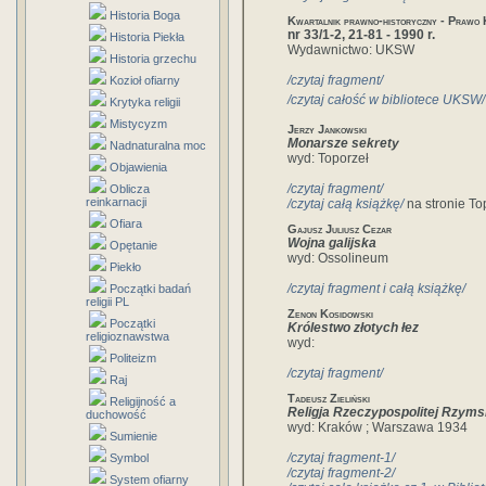
Historia Boga
Kwartalnik prawno-historyczny - Prawo 
nr 33/1-2, 21-81 - 1990 r.
Historia Piekła
Wydawnictwo: UKSW
Historia grzechu
/czytaj fragment/
Kozioł ofiarny
/czytaj całość w bibliotece UKSW/
Krytyka religii
Mistycyzm
Jerzy Jankowski
Monarsze sekrety
Nadnaturalna moc
wyd: Toporzeł
Objawienia
/czytaj fragment/
Oblicza
reinkarnacji
/czytaj całą książkę/
na stronie To
Ofiara
Gajusz Juliusz Cezar
Wojna galijska
Opętanie
wyd: Ossolineum
Piekło
/czytaj fragment i całą książkę/
Początki badań
religii PL
Zenon Kosidowski
Początki
Królestwo złotych łez
religioznawstwa
wyd:
Politeizm
/czytaj fragment/
Raj
Tadeusz Zieliński
Religijność a
Religja Rzeczypospolitej Rzyms
duchowość
wyd: Kraków ; Warszawa 1934
Sumienie
/czytaj fragment-1/
Symbol
/czytaj fragment-2/
System ofiarny