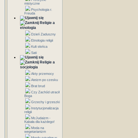
mistyczne
Psychologia r.
Freuda
Religie a
etnologia
Dzień Zaduszny
Etnologia religii
Kult słońca
Sati
Religie a
socjologia
Akty przemocy
Ateizm po czesku
Brat brud
Czy Zachód utracił
Boga
Grzechy i grzeszki
Instytucjonalizacja
religii
McJudaizm -
Kabała dla każdego!
Moda na
wegetarianizm
Mordy rytualne w