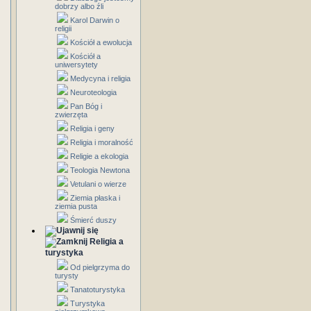
dobrzy albo źli
Karol Darwin o
religii
Kościół a ewolucja
Kościół a
uniwersytety
Medycyna i religia
Neuroteologia
Pan Bóg i
zwierzęta
Religia i geny
Religia i moralność
Religie a ekologia
Teologia Newtona
Vetulani o wierze
Ziemia płaska i
ziemia pusta
Śmierć duszy
Religia a
turystyka
Od pielgrzyma do
turysty
Tanatoturystyka
Turystyka