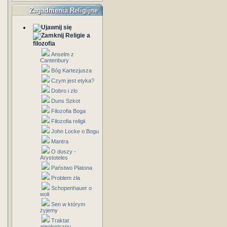
Zagadnienia Religijne
Religie a
filozofia
Anselm z
Cantenbury
Bóg Kartezjusza
Czym jest etyka?
Dobro i zlo
Duns Szkot
Filozofia Boga
Filozofia religii
John Locke o Bogu
Mantra
O duszy -
Arystoteles
Państwo Platona
Problem zła
Schopenhauer o
woli
Sen w którym
żyjemy
Traktat
ateologiczny