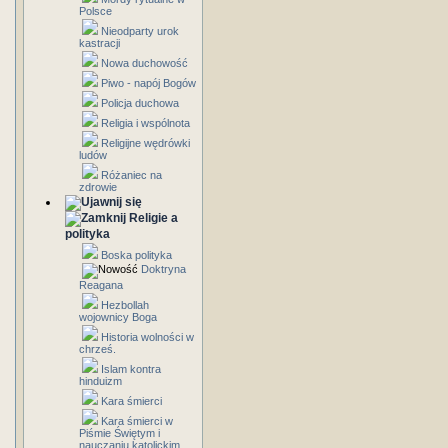
Polsce
Nieodparty urok
kastracji
Nowa duchowość
Piwo - napój Bogów
Policja duchowa
Religia i wspólnota
Religijne wędrówki
ludów
Różaniec na
zdrowie
Religie a
polityka
Boska polityka
Doktryna
Reagana
Hezbollah
wojownicy Boga
Historia wolności w
chrześ.
Islam kontra
hinduizm
Kara śmierci
Kara śmierci w
Piśmie Świętym i
nauczaniu katolickim