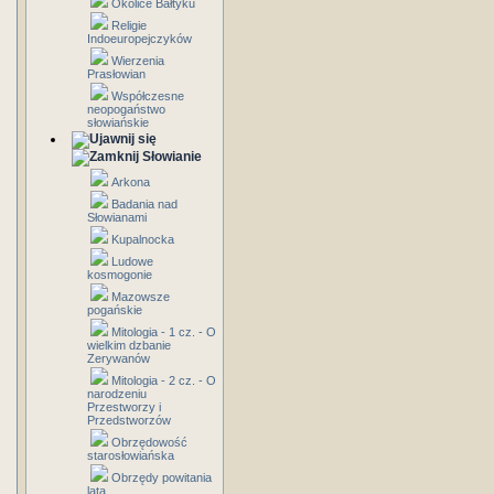
Okolice Bałtyku
Religie
Indoeuropejczyków
Wierzenia
Prasłowian
Współczesne
neopogaństwo
słowiańskie
Słowianie
Arkona
Badania nad
Słowianami
Kupalnocka
Ludowe
kosmogonie
Mazowsze
pogańskie
Mitologia - 1 cz. - O
wielkim dzbanie
Zerywanów
Mitologia - 2 cz. - O
narodzeniu
Przestworzy i
Przedstworzów
Obrzędowość
starosłowiańska
Obrzędy powitania
lata