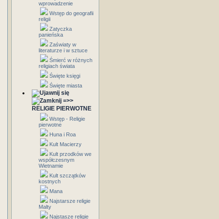
wprowadzenie
Wstęp do geografii
religii
Zatyczka
panieńska
Zaświaty w
literaturze i w sztuce
Śmierć w różnych
religiach świata
Święte księgi
Święte miasta
=>>
RELIGIE PIERWOTNE
Wstęp - Religie
pierwotne
Huna i Roa
Kult Macierzy
Kult przodków we
współczesnym
Wietnamie
Kult szczątków
kostnych
Mana
Najstarsze religie
Malty
Najstasze religie