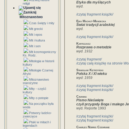
Rozwój historii
Etyka dla myślących
religii
wyd.
/czytaj fragment książki/
Mitoznawstwo
Ewa Machut-Mendecka
Czas święty i mity
Świat tradycji arabskiej
wyd.
Mit grecki
Mit i epos
/czytaj fragment książki/
Mit i kultura
Kartezjusz
Mit i sen
Rozprawa o metodzie
wyd. 1932
Mit kosmogoniczny
Ks. Rodz.
/czytaj fragment/
Mitologia w historii
/czytaj całą książkę na stronie Wo
kultury
Stanisław Kętrzyński
Mitologie Czarnej
Polska X i XI wieku
Afryki
wyd: 1959
Mitoznawstwo
starożytne
/czytaj fragment książki/
Mity - część
/czytaj fragment książki/
kultury
Cavanna
Mity o potopie
Pismo Nieświęte
Na początku była
czyli przygody Boga i małego J
woda
wyd. Reporte 1993
Potwory ludzko-
/czytaj fragment książki/
zwierzęce
/czytaj fragment książki/
Ptaki w mitach i
legendach
Charles Norris Cochrane