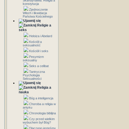
Skandynawia: Religia a
konstytucja
Zjednoczenie
Włoch i likwidacja
Państwa Kościelnego
Religie a
seks
Heloiza i Abelard
Kościół a
seksualność
Kościół i seks
Pesymizm
seksualny
Seks a celibat
Tantryczna
Psychologia
Seksualności
Religia a
nauka
Bóg a inteligencja
Choroba a religia w
antyku
Chronologia biblijna
Czy przed wielkim
wybuchem był Bóg?
Dlaczego jesteśmy