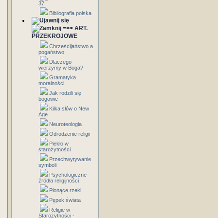
37
Bibliografia polska
=>> ART.
PRZEKROJOWE
Chrześcijaństwo a
pogaństwo
Dlaczego
wierzymy w Boga?
Gramatyka
moralności
Jak rodzili się
bogowie
Kilka słów o New
Age
Neuroteologia
Odrodzenie religii
Piekło w
starożytności
Przechwytywanie
symboli
Psychologiczne
źródła religijności
Płonące rzeki
Pępek świata
Religie w
Starożytności -