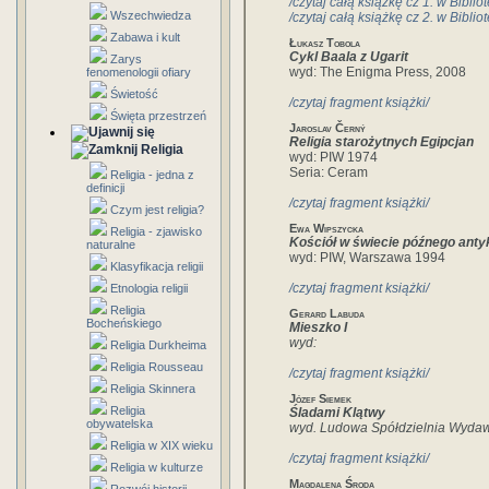
/czytaj całą książkę cz 1. w Biblio
Wszechwiedza
/czytaj całą książkę cz 2. w Biblio
Zabawa i kult
Łukasz Tobola
Cykl Baala z Ugarit
Zarys
wyd: The Enigma Press, 2008
fenomenologii ofiary
Świetość
/czytaj fragment książki/
Święta przestrzeń
Jaroslav Černý
Religia starożytnych Egipcjan
Religia
wyd: PIW 1974
Seria: Ceram
Religia - jedna z
definicji
/czytaj fragment książki/
Czym jest religia?
Ewa Wipszycka
Religia - zjawisko
Kościół w świecie późnego anty
naturalne
wyd: PIW, Warszawa 1994
Klasyfikacja religii
/czytaj fragment książki/
Etnologia religii
Religia
Gerard Labuda
Bocheńskiego
Mieszko I
wyd:
Religia Durkheima
Religia Rousseau
/czytaj fragment książki/
Religia Skinnera
Józef Siemek
Religia
Śladami Klątwy
obywatelska
wyd. Ludowa Spółdzielnia Wyda
Religia w XIX wieku
/czytaj fragment książki/
Religia w kulturze
Magdalena Środa