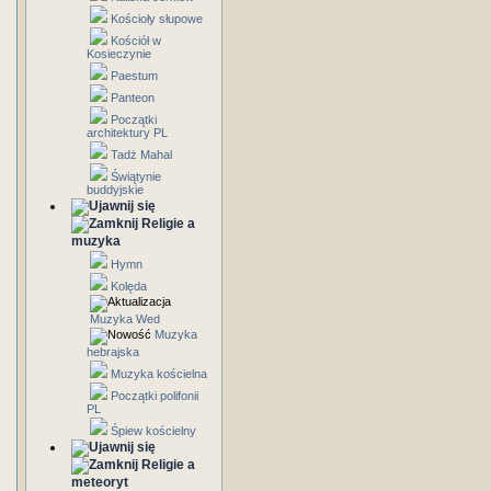
Kościoły słupowe
Kościół w
Kosieczynie
Paestum
Panteon
Początki
architektury PL
Tadż Mahal
Świątynie
buddyjskie
Religie a
muzyka
Hymn
Kolęda
Muzyka Wed
Muzyka
hebrajska
Muzyka kościelna
Początki polifonii
PL
Śpiew kościelny
Religie a
meteoryt