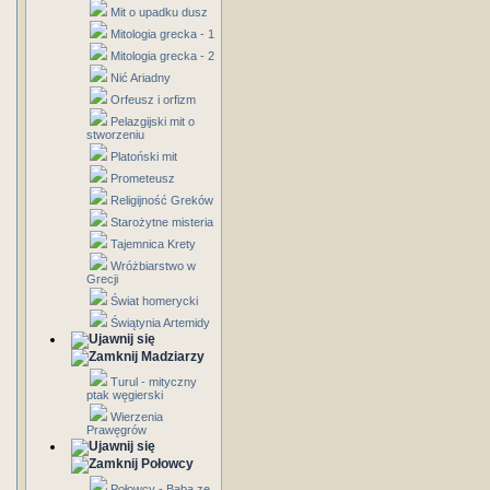
Mit o upadku dusz
Mitologia grecka - 1
Mitologia grecka - 2
Nić Ariadny
Orfeusz i orfizm
Pelazgijski mit o
stworzeniu
Platoński mit
Prometeusz
Religijność Greków
Starożytne misteria
Tajemnica Krety
Wróżbiarstwo w
Grecji
Świat homerycki
Świątynia Artemidy
Madziarzy
Turul - mityczny
ptak węgierski
Wierzenia
Prawęgrów
Połowcy
Połowcy - Baba ze