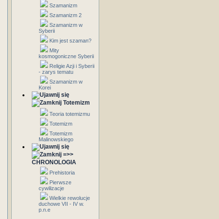
Szamanizm
Szamanizm 2
Szamanizm w
Syberii
Kim jest szaman?
Mity
kosmogoniczne Syberii
Religie Azji i Syberii
- zarys tematu
Szamanizm w
Korei
Totemizm
Teoria totemizmu
Totemizm
Totemizm
Malinowskiego
=>>
CHRONOLOGIA
Prehistoria
Pierwsze
cywilizacje
Wielkie rewolucje
duchowe VII - IV w.
p.n.e