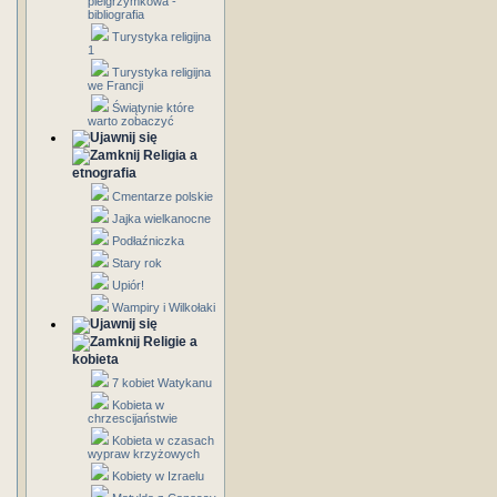
pielgrzymkowa -
bibliografia
Turystyka religijna
1
Turystyka religijna
we Francji
Świątynie które
warto zobaczyć
Religia a
etnografia
Cmentarze polskie
Jajka wielkanocne
Podłaźniczka
Stary rok
Upiór!
Wampiry i Wilkołaki
Religie a
kobieta
7 kobiet Watykanu
Kobieta w
chrzescijaństwie
Kobieta w czasach
wypraw krzyżowych
Kobiety w Izraelu