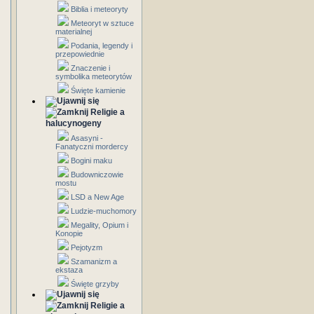
Biblia i meteoryty
Meteoryt w sztuce
materialnej
Podania, legendy i
przepowiednie
Znaczenie i
symbolika meteorytów
Święte kamienie
Religie a
halucynogeny
Asasyni -
Fanatyczni mordercy
Bogini maku
Budowniczowie
mostu
LSD a New Age
Ludzie-muchomory
Megality, Opium i
Konopie
Pejotyzm
Szamanizm a
ekstaza
Święte grzyby
Religie a