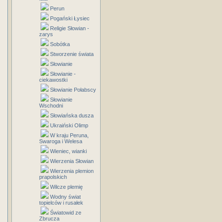
Perun
Pogański Łysiec
Religie Słowian -
zarys
Sobótka
Stworzenie świata
Słowianie
Słowianie -
ciekawostki
Słowianie Połabscy
Słowianie
Wschodni
Słowiańska dusza
Ukraiński Olimp
W kraju Peruna,
Swaroga i Welesa
Wieniec, wianki
Wierzenia Słowian
Wierzenia plemion
prapolskich
Wilcze plemię
Wodny świat
topielców i rusałek
Światowid ze
Zbrucza