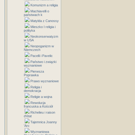
Komunizm a religia
Machiavelli o
państwach k
Matylda z Canossy
Mieszko I religia i
polityka
Neokonserwatyzm
w USA
Neopoganizm w
Niemczech
Pacelli i Pavelic
Państwo i związki
wyznaniowe
Pierwsza
Poprawka
Prawo wyznaniowe
Religia i
demokracja
Religie a wojna
Rewolucja
francuska a Kościół
Richelieu i raison
d'état
Tajemnica Joanny
'Arc
Wyznaniowa