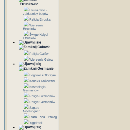
Etruskowie
Etruskowie -
zakładnicy bogów
Religia Etruska
Wierzenia
Etrusków
Święte Księgi
Etrusków
Galowie
Religia Galów
Wierzenia Galów
Germanie
Bogowie i Olbrzymi
Kodeks Królewski
Kosmologia
Germanów
Religia Germanów
Religie Germanów
Saga o
Nibelungach
Stara Edda - Prolog
Yggdrasil