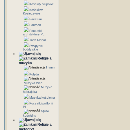
Kościoły słupowe
Kościół w
Kosieczynie
Paestum
Panteon
Początki
architektury PL
Tadż Mahal
Świątynie
buddyjskie
Religie a
muzyka
Hymn
Kolęda
Muzyka Wed
Muzyka
hebrajska
Muzyka kościelna
Początki polifonii
PL
Śpiew
kościelny
Religie a
meteoryt