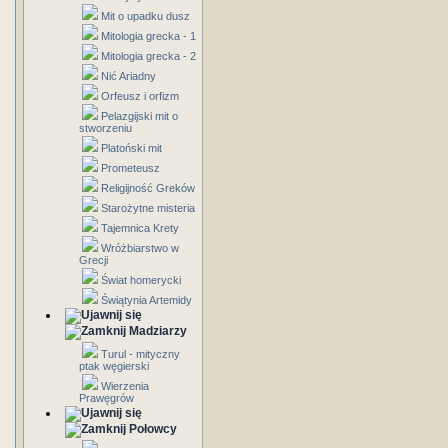
Mit o upadku dusz
Mitologia grecka - 1
Mitologia grecka - 2
Nić Ariadny
Orfeusz i orfizm
Pelazgijski mit o
stworzeniu
Platoński mit
Prometeusz
Religijność Greków
Starożytne misteria
Tajemnica Krety
Wróżbiarstwo w
Grecji
Świat homerycki
Świątynia Artemidy
Madziarzy
Turul - mityczny
ptak węgierski
Wierzenia
Prawęgrów
Połowcy