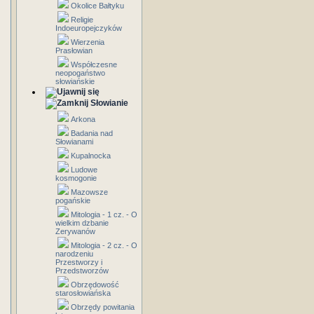
Okolice Bałtyku
Religie
Indoeuropejczyków
Wierzenia
Prasłowian
Współczesne
neopogaństwo
słowiańskie
Słowianie
Arkona
Badania nad
Słowianami
Kupalnocka
Ludowe
kosmogonie
Mazowsze
pogańskie
Mitologia - 1 cz. - O
wielkim dzbanie
Zerywanów
Mitologia - 2 cz. - O
narodzeniu
Przestworzy i
Przedstworzów
Obrzędowość
starosłowiańska
Obrzędy powitania