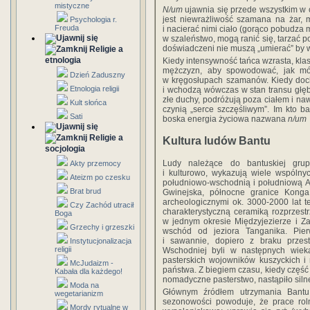
mistyczne
N/um
ujawnia się przede wszystkim w 
jest niewrażliwość szamana na żar,
Psychologia r.
Freuda
i nacierać nimi ciało (gorąco pobudza 
w szaleństwo, mogą ranić się, tarzać p
doświadczeni nie muszą „umierać” by w
Religie a
etnologia
Kiedy intensywność tańca wzrasta, klas
mężczyzn, aby spowodować, jak mó
Dzień Zaduszny
w kręgosłupach szamanów. Kiedy doch
Etnologia religii
i wchodzą wówczas w stan transu głę
złe duchy, podróżują poza ciałem i na
Kult słońca
czynią „serce szczęśliwym”. Im kto b
Sati
boska energia życiowa nazwana
n/um
Religie a
Kultura ludów Bantu
socjologia
Ludy należące do bantuskiej grup
Akty przemocy
i kulturowo, wykazują wiele wspólny
Ateizm po czesku
południowo-wschodnią i południową Af
Brat brud
Gwinejska, północne granice Konga
archeologicznymi ok. 3000-2000 lat t
Czy Zachód utracił
charakterystyczną ceramiką rozprzestrz
Boga
w jednym okresie Międzyjezierze i Z
Grzechy i grzeszki
wschód od jeziora Tanganika. Pier
i sawannie, dopiero z braku przes
Instytucjonalizacja
religii
Wschodniej byli w następnych wiek
pasterskich wojowników kuszyckich i 
McJudaizm -
państwa. Z biegiem czasu, kiedy część l
Kabała dla każdego!
nomadyczne pasterstwo, nastąpiło siln
Moda na
Głównym źródłem utrzymania Bantu
wegetarianizm
sezonowości powoduje, że prace roln
Mordy rytualne w