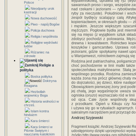
wypaleniskową; uprawia się ryż (wybr
Polsce
sawannach proso i sorgo, wszędzie za
Nieodparty urok
nad rzekami i jeziorami — rybołówst
kastracji
ryby za nieczyste). Południowi i wsc
zespół bydlęcy scalający całą Afry
Nowa duchowość
kopieniactwem, w okresach głodu — zbi
Piwo - napój Bogów
i męskim. Jeszcze większym szacun
mężczyzn. Pogłowie bydła jest miernik
Policja duchowa
się na mięso (z wyjątkiem sztuk skład
Religia i wspólnota
zdobycz pochodzi z polowania. Mężcz
Religijne wędrówki
drewna i kowalstwem. Rolnictwo kopi
ludów
koszyków i garncarstwo. Uprawa roli
jeziorami, gdzie spotykamy nawet upr
Różaniec na
u Wanjamwezi, rolnictwem zajmują się 
zdrowie
Rodzina jest patriarchalna, poligamicz
Religie a
choć pochodzenie w linii matki takż
społeczeństwa matrylinearne. Stałą 
polityka
wspólnego przodka. Rodzina zamieszku
Boska polityka
każda żona ma prócz głównej chaty męż
Doktryna
do dojrzałości, jej dzieci, które nast
Reagana
Obowiązkiem pierwszej żony jest pod
jej chatą, jego wygaśnięcie uważa s
Hezbollah
ogniska (
oruzo
) wyznaczało ród w lini
wojownicy Boga
od ojca. Całe życie wspólnoty sku
Historia wolności w
z przodkami. Ogień u Kikuju czy Na
chrześ.
i używa się go w rytuałach agrarnych. 
Islam kontra
sakralnym narzędziem jest przyrząd do
hinduizm
Andrzej Szyjewski
Kara śmierci
Fragment książki: Andrzej Szyjewski Rel
Kara śmierci w
Piśmie Świętym i
udostępniony dzięki uprzejmości wyd
nauczaniu katolickim
żródło:http://www.opoka.org.pl/bibliote