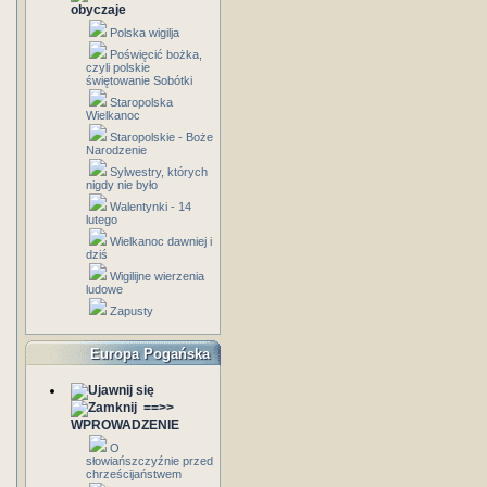
obyczaje
Polska wigilja
Poświęcić bożka,
czyli polskie
świętowanie Sobótki
Staropolska
Wielkanoc
Staropolskie - Boże
Narodzenie
Sylwestry, których
nigdy nie było
Walentynki - 14
lutego
Wielkanoc dawniej i
dziś
Wigilijne wierzenia
ludowe
Zapusty
Europa Pogańska
==>>
WPROWADZENIE
O
słowiańszczyźnie przed
chrześcijaństwem