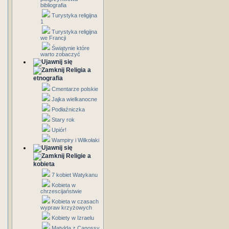
bibliografia
Turystyka religijna
1
Turystyka religijna
we Francji
Świątynie które
warto zobaczyć
Religia a
etnografia
Cmentarze polskie
Jajka wielkanocne
Podłaźniczka
Stary rok
Upiór!
Wampiry i Wilkołaki
Religie a
kobieta
7 kobiet Watykanu
Kobieta w
chrzescijaństwie
Kobieta w czasach
wypraw krzyżowych
Kobiety w Izraelu
Matylda z Canossy