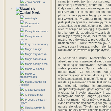
samą jej część jak ten postrzegany. N
Znaki Zodiaku w
doczesnej i wiecznej, naturalnej i na
mitach
Cały czas i całe środowisko wypełnione
jest Afrykanin, tam jest jego religia; n
Magia
plony; zabiera ją ze sobą, gdy idzie do
Astrologia
jest wykształcony, zabiera religię ze 
jeśli jest politykiem - zabiera ją z
Czarownice
zasadniczego nieoddzielania od siebi
Litewskie
więc znacząco na teologię. Afrykańsk
Czary i czarownice
tu o koherencję, zgodność wszystkic
usunięty z myśli greckiej bez żadnej s
Czary i czarty
polskie
można tego dokonać w przypadku Joru
uzależnione"5. Takie zdarzenia jak na
Kary za czarymary
zbiory, susza i deszcz, niebo i ziemi
Magia a religia
rozumiane są zawsze w perspektywie j
Magia afrykańska
2.
Koncepcja czasu. Mieszkańcy Afry
Magia babilońska
absolutnej skali czasowej, dlatego cza
Magia podbija świat
są ze sobą koordynowane. Wydarzenia
siebie przystające. Spory badaczy n
Magia w islamie
podsumować, za Andrzejem Zającz
Magia w
wyznaczają wydarzenia, które się zap
średniowieczu
wówczas „czas nie istnieje". Teza ta ma
Matka Joanna od
nie da się marnować czasu. Jeśli nic się 
Aniołów
ma, więc nie można nic „zmarnować
„bezproduktywnym", gdyż wymieniając
O czarownicach
wydarzeniami systematyzującymi cz
O pojęciu magii
intensywne emocje i angażują całość 
cyklu rocznym, można mówić o nasta
Procesy o czary -
Prusy
cykle kosmiczne wyznaczają święta Sig
uznaje się okres 70-letni za wielki 
Sztuka wróżenia
świata i należy nawet zmienić miejsce