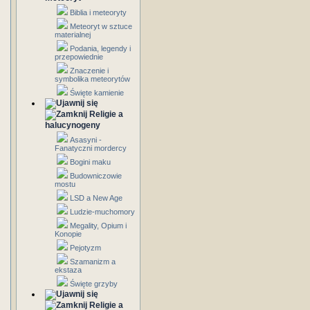
Biblia i meteoryty
Meteoryt w sztuce
materialnej
Podania, legendy i
przepowiednie
Znaczenie i
symbolika meteorytów
Święte kamienie
Religie a
halucynogeny
Asasyni -
Fanatyczni mordercy
Bogini maku
Budowniczowie
mostu
LSD a New Age
Ludzie-muchomory
Megality, Opium i
Konopie
Pejotyzm
Szamanizm a
ekstaza
Święte grzyby
Religie a