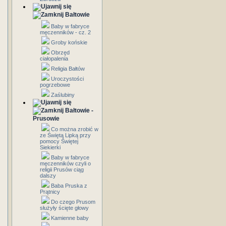
Bałtowie
Baby w fabryce
męczenników - cz. 2
Groby końskie
Obrzęd
ciałopalenia
Religia Bałtów
Uroczystości
pogrzebowe
Zaślubiny
Bałtowie -
Prusowie
Co można zrobić w
ze Świętą Lipką przy
pomocy Świętej
Siekierki
Baby w fabryce
męczenników czyli o
religii Prusów ciąg
dalszy
Baba Pruska z
Prątnicy
Do czego Prusom
służyły ścięte głowy
Kamienne baby