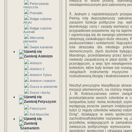
miejsca to leśne polany, stanowi
Partycypacja
niewtajemniczonym jest zabroniony pod
mistyczna
Pramatki
7.
Jednym z najistotniejszych przejawó
Pełnią rolę depozytariuszy sakralne
Religie rodzime
zarazem funkcje polityczne (np. w
Afryki
(kontrolując ceny i zasady wymiany) 
Religie rodzime
przypadkowe pojawienie się na tajemny
Australii
i ograniczają się do swojego plemienia,
Wierzenia
obejmują zaskakująco duże obszary. P
pierwotne
posłuszeństwo i solidarność. Najczęście
rola straszaka dla młodego pokol
Święte kamienie
demonicznych, złych duchów bytują
Mandingo, przedstawiany przez tancer
Animizm
niekiedy zaopatrzoną w ptasi dziób.
Animizm
przestępcom, a więc tym niewtajemni
kobietom, które były leniwe lub rozw
Animizm 2
związkach instrumenty muzyczne (
Animizm Tylora
rozbudowaną liturgię i teatralizowane m
Animizm i manizm
Niezbyt precyzyjne klasyfikacje stowa
Dusza w animizmie
inicjacji plemiennych, na różnicy mi
Dusze i duchy
J. M. Kobiszczanowa celem związ
przekształcanie swoich członków w cza
Fetyszyzm
lampartów, ludzi -lwów, krokodyli, szy
występują przeciw jawnym instytucjom 
Fetyszyzm
ludzi (z reguły członków własnej rodzi
Dróg", działające w wielu społeczn
Kult fetyszów
zachodnioafrykańskie nazywane są 
przodków, wstępujących w zamaskowan
zwłaszcza politycznego wymuszania i
Szamanizm
spoistości społecznej i utrwalają jawn