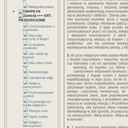
37
i miejsca w panteonie stanowi warto
Bibliografia polska
plemienną, rodową i rodzimą święt
afrykańskie podkreślają niewyczerpaln
się w płodności i obfitości. Ziemia jako
=>> ART.
niej wychodzi wszelkie życie z wyją
PRZEKROJOWE
przetrwanie. Dlatego Afrykanie patrzą 
Chrześcijaństwo a
przedmiotem kultu. Z tego punktu w
pogaństwo
zamieszkanych przez ich duchy, byłaby
z władzami kolonialnymi). Z ziemi 
Dlaczego
wierzymy w Boga?
charyzmatyczną władzę na krajem i je
podkreśla: „nie ma uznanej władz
Gramatyka
wyświęcenia bez władania ziemią, z któr
moralności
Jak rodzili się
5.
W życiu religijnym wielu ludów Afryk
bogowie
z dużym szacunkiem i bojaźnią, są 
Kilka słów o New
czy klanowej i od ich aprobaty zależ
Age
twierdzą, że bazimu („ci, którzy
całościowym widzeniem kosmosu i
Neuroteologia
przebywają z reguły razem z żywym
Odrodzenie religii
współdziałając w jego życiu, na ile to
tracą swe cechy indywidualne, przech
Piekło w
starożytności
zbiorowym kultem, choć pewne cec
postaci częściowej reinkarnacji. W
Przechwytywanie
właścicielami ziemi, żywi potomkowi
symboli
charakteryzuje relację z przodkiem jak
Psychologiczne
wejścia w osobistą relację z Przodkiem
źródła religijności
żywnością, siła życiowa ofiary nada
Płonące rzeki
identyfikację w taki sposób, że poprze
na społeczność, którą wciela. Ofiara j
Pępek świata
kosmosie".
Religie w
Starożytności -
6.
Z wyobrażeniami religijnymi Afrykań