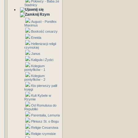
Połowcy - Baba ze
Stadnicy
Rzym
August - Pontifex
Maximus
Boskość cesarzy
Eneida
Hellenizacji religii
rzymskiej
Janus
Kaligula i Żydzi
Kolegium
pontyfików - 1
Kolegium
pontyfików - 2
Kto pierwszy palił
księgi
Kult Kybele w
Rzymie
Od Romulusa do
Republiki
Parentalia, Lemuria
Pliniusz St. o Bogu
Religie Cesarstwa
Religie rzymskie