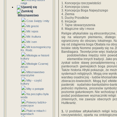
Rozwój historii
1. Koncepcja rzeczywistości
religii
2. Koncepcja czasu
3. Koncepcja Boga Najwyższego
4. Ziemia
Mitoznawstwo
5. Duchy Przodków
Czas święty i mity
6. Inicjacje
7. Tajne stowarzyszenia
Mit grecki
8. Magiczne siły i moce
Mit i epos
Religie afrykańskie są etnocentryczne,
Mit i kultura
się na własnym plemieniu, dlatego a
ograniczony do obszaru lokalnego. Na
Mit i sen
się od zstąpienia boga Obatala na obsz
Mit kosmogoniczny
boskie istoty Nommo pojawiły się na 
Ks. Rodz.
Bandiagara. Teoretycznie więc tradycje
podobieństwa między nimi powod
Mitologia w historii
kultury
elementów innych tradycji. Jako pr
zyskał sobie sławę ponadplemienną (
Mitologie Czarnej
panteonach gwinejskich boga piorun
Afryki
Także historia Afryki pokazuje, że mo
Mitoznawstwo
systemach religijnych. Mogą one wynik
starożytne
warstwy osadniczej - ludów khoisański
Mity - część
zbieraczo-łowieckich. Mogą być efekt
kultury
pasterski sudańsko-bantuidalno-ba
jedności myślenia, procesów symboliza
Mity o potopie
poziomie gatunkowym. Nie wchodząc bl
Na początku była
podać podstawowe wyznaczniki religii a
woda
zmiennych, nie zawsze obecnych pr
Potwory ludzko-
Hultkrantz.
zwierzęce
Ptaki w mitach i
1.
U podstaw afrykańskich religii leż
legendach
rzeczywistości, oparta na ontologiczn