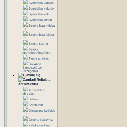
Symbolika kamieni
Symbolika kolorów
Symbolika koła
Symbolika lotosu
Sztuka bizantyjska
- 1
Sztuka bizanyjska
- 2
Sztuka islamu
Sztuka
starochrześcijańska
Tańce a religia
Św. Anna
Samotrzeć ze
Strzegomia
Religie a
architektura
Architektura
chrześci.
Babilon
Borobudur
Drewniane kościoły
- PL
Grecka świątynia
Kaliska cerkiew