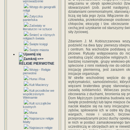
wprowadzenie
włączaniu w obręb społeczności (tzw
Wstęp do geografii
stowarzyszeń (zob. punkt następny)
religii
działaniami ceremonialnymi, stanowią 
liczą się lata jego życia. Włączenie 
Zatyczka
człowieka, przekonstruowuje osobowość
panieńska
chłopców, ekscyzję i tzw. obrzezani
Zaświaty w
cechą jest uzyskanie od starszyzny świ
literaturze i w sztuce
siły życiowej.
Śmierć w różnych
religiach świata
Zdaniem J. M. Kobiszczanowa wszys
Święte księgi
podzielić na dwa typy: pierwszy obejmu
i centrum. Na wschodzie podstawą u
Święte miasta
płciowe. Rytuały wstępowania do ni
centralną część obrzędów religijnych. 
=>>
bardziej rozwinięte, grupy wiekowo-
RELIGIE PIERWOTNE
splecione z nimi niekiedy nie do odró
inicjację plemienną, jest zarazem o
Wstęp - Religie
pierwotne
inicjacje organizuje.
W strefie wschodniej wejście do
Huna i Roa
wytrzymałości, samodzielności, który
Kult Macierzy
więzami braterstwa grupę stanowią
zasadą solidarności. Wówczas pozn
Kult przodków we
obcowania z duchami, bronienia się pr
współczesnym
Wietnamie
Dom Mężczyzn (centralna budowla wsi,
święte przedmioty) lub tajne miejsce ć
Kult szczątków
nacisk kładzie się na rany inicjacyjne
kostnych
zębów, spiłowanie ich w ostre kły (b
Mana
wargach, nosie i uszach, biczowa
przeprowadzanymi przez duchy opiekun
Najstarsze religie
Malty
w nich w postaci zamaskowanego tanc
uczestniczą w obrzędach ani w niewidz
Najstasze religie