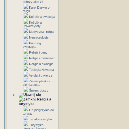
dobrzy albo źli
Karol Darwin o
religii
Kościół a ewolucja
Kościół a
uniwersytety
Medycyna i religia
Neuroteologia
Pan Bóg i
zwierzęta
Religia i geny
Religia i moralność
Religie a ekologia
Teologia Newtona
Vetulani o wierze
Ziemia płaska i
ziemia pusta
Śmierć duszy
Religia a
turystyka
Od pielgrzyma do
turysty
Tanatoturystyka
Turystyka
pielgrzymkowa -