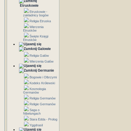
Etruskowie
Etruskowie -
zakładnicy bogów
Religia Etruska
Wierzenia
Etrusków
Święte Księgi
Etrusków
Galowie
Religia Galów
Wierzenia Galów
Germanie
Bogowie i Olbrzymi
Kodeks Królewski
Kosmologia
Germanów
Religia Germanów
Religie Germanów
Saga o
Nibelungach
Stara Edda - Prolog
Yggdrasil