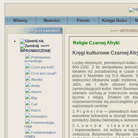
Witamy
Nowości
Forum
Księga Gości
N
Religioznawstwo
==>> WPROWADZE
Religie Czarnej Afryki
==>>
WPROWADZENIE
Kręgi kulturowe Czarnej Afr
Podstawowa
terminologia
Liczbę rdzennych, plemiennych kultur a
800-1200. Z tej perspektywy jedność
Czym jest kult?
ideałem niż posadowioną w czasie rz
Co to jest rytuał?
prace V. Mudimbe czy D.A. Masolo. T
Absolut
większości Afrykanów wątki myślenia
Jahn, ale i duże obszary kontyn
Anioły
zamieszkujących kultur. Henri Baumann
Ateizm
zdaniem cechują je historyczne związ
łącznie z religią. Źródłem ich tr
Bóg
rozpowszechniały się poszczególne g
Cud
wyjściowych centrów:
Deizm
1. P i g m e j ó w — pierwotnych łowc
warunków bytowania w dżungli tropika
Demonizm
pomiędzy Zatoką Gwinejską a Jeziorem 
Fenomenologia
2. Ł o w c ó w s t e p o w y c h,
religii
i kopieniactwem. Ich kultura w najc
Fundamentalizm
zwłaszcza Buszmenów. Wyraźne śla
religijny