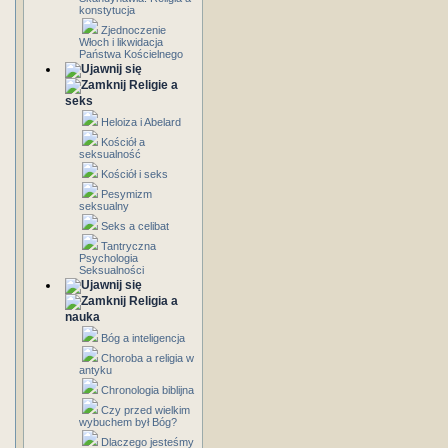
konstytucja
Zjednoczenie
Włoch i likwidacja
Państwa Kościelnego
Religie a
seks
Heloiza i Abelard
Kościół a
seksualność
Kościół i seks
Pesymizm
seksualny
Seks a celibat
Tantryczna
Psychologia
Seksualności
Religia a
nauka
Bóg a inteligencja
Choroba a religia w
antyku
Chronologia biblijna
Czy przed wielkim
wybuchem był Bóg?
Dlaczego jesteśmy