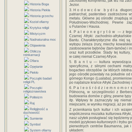
zachodniej kontynentu, jak też na zac
Historia Boga
Jezior.
3. H o d o w c ó w b y d ł a długoro
Historia Piekła
patriarchat, pasterstwo zastrzeżone 
Historia grzechu
metalu. Główne jej ośrodki znajdują s
Kozioł ofiarny
Południowo-Wschodniej. Pewne zap
u Fulanów i Hausa.
Krytyka religii
4. P a l e o n e g r y t ó w — z tego
Mistycyzm
Czarnej Afryki: zachodnio-afrykańskie
Nadnaturalna moc
Bantu. Charakterystyczne dla niej są 
wytopu żelaza (rury, miechy kowalskie
Objawienia
zastosowanie bębnów (tam-tamów) i in
Oblicza
oraz kult przodków. Ślady tej kultur
reinkarnacji
w całej niemal Czarnej Afryce.
Ofiara
5. B a n t u — kultura wywodząca 
specyficzna, z silnymi cechami matry
Opętanie
bogactwo obrzędów (w których istotna 
Piekło
jego ośrodki powstały na południe od 
górnego Kongo (Lualaba), promieniowa
Początki badań
religii PL
po najdalsze krańce Afryki Zachodniej 
6. P a l e o ś r ó d z i e m n o m o r
Początki
religioznawstwa
Północną, w szczególności z Berber
budowania domów z gliny, pewne typy
Politeizm
itp. Wpływy te zaznaczyły się niemal 
Raj
miejscami, w wyniku migracji, aż po st
Religijność a
Z przenikania tych kultur i ich wza
duchowość
współczesna mozaika kulturowa Afryki
nasz użytek posługiwać się będziemy 
Sumienie
modeli językowo-kulturowych i trybu g
Symbol
pierwotnych centrów Baumanna, jak i 
układem:
System ofiarny