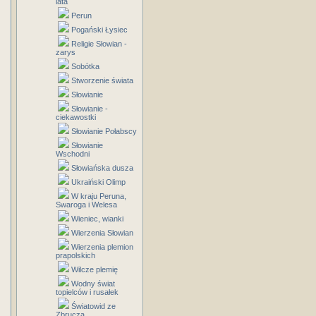
lata
Perun
Pogański Łysiec
Religie Słowian -
zarys
Sobótka
Stworzenie świata
Słowianie
Słowianie -
ciekawostki
Słowianie Połabscy
Słowianie
Wschodni
Słowiańska dusza
Ukraiński Olimp
W kraju Peruna,
Swaroga i Welesa
Wieniec, wianki
Wierzenia Słowian
Wierzenia plemion
prapolskich
Wilcze plemię
Wodny świat
topielców i rusałek
Światowid ze
Zbrucza