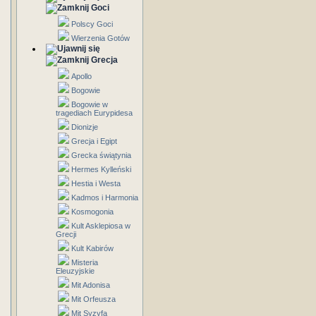
Goci
Polscy Goci
Wierzenia Gotów
Grecja
Apollo
Bogowie
Bogowie w
tragediach Eurypidesa
Dionizje
Grecja i Egipt
Grecka świątynia
Hermes Kylleński
Hestia i Westa
Kadmos i Harmonia
Kosmogonia
Kult Asklepiosa w
Grecji
Kult Kabirów
Misteria
Eleuzyjskie
Mit Adonisa
Mit Orfeusza
Mit Syzyfa