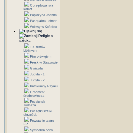
Obrzędowa rola
kobiet
Papieżyca Joanna
Pasqualina Lehner
Wdowy w Kościele
Religie a
sztuka
100 filmów
biblijnych
Film o świętym
Fresk w Staszowie
Gwiazda
Judyta - 1
Judyta - 2
Katakumby Rzymu
Ornament
średniowiecza
Pocałunek
Judasza
Początki sztuki
chrześci.
Powstanie teatru
FR
Symbolika barw