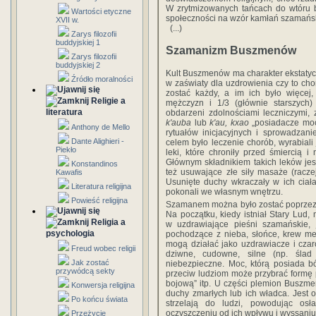
W zrytmizowanych tańcach do wtóru b
Wartości etyczne
społeczności na wzór kamłań szamańs
XVII w.
(...)
Zarys filozofii
buddyjskiej 1
Szamanizm Buszmenów
Zarys filozofii
buddyjskiej 2
Kult Buszmenów ma charakter ekstatyc
Źródło moralności
w zaświaty dla uzdrowienia czy to ch
zostać każdy, a im ich było więcej,
Religie a
mężczyzn i 1/3 (głównie starszych) 
literatura
obdarzeni zdolnościami leczniczymi,
k'auba
lub
k'au, kxao
„posiadacze mo
Anthony de Mello
rytuałów inicjacyjnych i sprowadzan
Dante Alighieri -
celem było leczenie chorób, wyrabiali
Piekło
leki, które chroniły przed śmiercią 
Głównym składnikiem takich leków jest
Konstandinos
też usuwające złe siły masaże (raczej
Kawafis
Usunięte duchy wkraczały w ich ciał
Literatura religijna
pokonali we własnym wnętrzu.
Powieść religijna
Szamanem można było zostać poprzez 
Na początku, kiedy istniał Stary Lud
Religia a
w uzdrawiające pieśni szamańskie, 
psychologia
pochodzące z nieba, słońce, krew men
mogą działać jako uzdrawiacze i cza
Freud wobec religii
dziwne, cudowne, silne (np. ślad
Jak zostać
niebezpieczne. Moc, którą posiada b
przywódcą sekty
przeciw ludziom może przybrać formę pi
bojową” itp. U części plemion Buszmen
Konwersja religijna
duchy zmarłych lub ich władca. Jest o
Po końcu świata
strzelają do ludzi, powodując osł
oczyszczeniu od ich wpływu i wyssaniu
Przeżycie