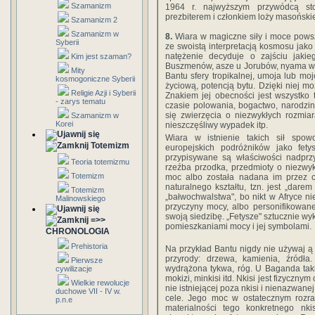
Szamanizm
1964 r. najwyższym przywódcą sto
prezbiterem i członkiem loży masońskie
Szamanizm 2
Szamanizm w
8.
Wiara w magiczne siły i moce powsz
Syberii
ze swoistą interpretacją kosmosu jako 
natężenie decyduje o zajściu jakie
Kim jest szaman?
Buszmenów, asze u Jorubów, nyama w 
Mity
Bantu sfery tropikalnej, umoja lub mo
kosmogoniczne Syberii
życiową, potencją bytu. Dzięki niej moż
Religie Azji i Syberii
Znakiem jej obecności jest wszystko
- zarys tematu
czasie polowania, bogactwo, narodziny
się zwierzęcia o niezwykłych rozmia
Szamanizm w
Korei
nieszczęśliwy wypadek itp.
Wiara w istnienie takich sił spow
Totemizm
europejskich podróżników jako fetys
przypisywane są właściwości nadprz
Teoria totemizmu
rzeźba przodka, przedmioty o niezwykły
Totemizm
moc albo została nadana im przez c
naturalnego kształtu, tzn. jest „dar
Totemizm
„bałwochwalstwa", bo nikt w Afryce n
Malinowskiego
przyczyny mocy, albo personifikowan
swoją siedzibę. „Fetysze" sztucznie wy
=>>
pomieszkaniami mocy i jej symbolami.
CHRONOLOGIA
Prehistoria
Na przykład Bantu nigdy nie używaj ą
przyrody: drzewa, kamienia, źródła
Pierwsze
wydrążona tykwa, róg. U Baganda ta
cywilizacje
mokizi, minkisi itd. Nkisi jest fizyczny
Wielkie rewolucje
nie istniejącej poza nkisi i nienazwan
duchowe VII - IV w.
cele. Jego moc w ostatecznym rozra
p.n.e
materialności tego konkretnego nkis