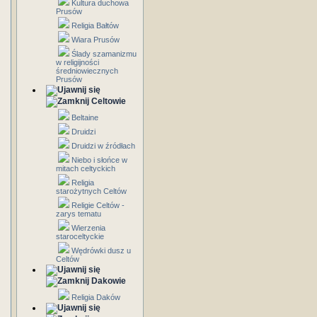
Kultura duchowa
Prusów
Religia Bałtów
Wiara Prusów
Ślady szamanizmu
w religijności
średniowiecznych
Prusów
Celtowie
Beltaine
Druidzi
Druidzi w źródłach
Niebo i słońce w
mitach celtyckich
Religia
starożytnych Celtów
Religie Celtów -
zarys tematu
Wierzenia
staroceltyckie
Wędrówki dusz u
Celtów
Dakowie
Religia Daków