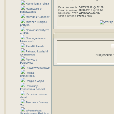
Komunizm a religia
Data utworzenia:
04/05/2012 @ 02:28
Machiavelli o
Ostatnie zmiany:
08/02/2013 @ 19:59
państwach k
Kategoria :
==>> WPROWADZENIE
Strona czytana
101981 razy
Matylda z Canossy
Mieszko I religia i
polityka
Neokonserwatyzm
w USA
Neopoganizm w
Niemczech
Pacelli i Pavelic
Państwo i związki
wyznaniowe
Nikt jeszcze 
Pierwsza
Poprawka
Prawo wyznaniowe
Religia i
demokracja
Religie a wojna
Rewolucja
francuska a Kościół
Richelieu i raison
d'état
Tajemnica Joanny
'Arc
Wyznaniowa
Skandynawia: Religia a