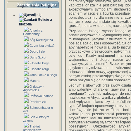
charakteryzując fetyszyzm, pisze: „Rz
Zagadnienia Religijne
kapliczce orisza nie jest bardziej id
akceptowanymi symbolami duchowego b
zdaniem właściciela figurka przestaj
pomyśleć „już nic dla mnie nie znaczy
Religie a
samym z powrotem staje się kawałki
filozofia
„pusta", nie ma w sobie nic, nawet pięk
Anselm z
Przykładem takiego wyposażonego w
Cantenbury
scharakteryzowanie wymagałoby odręb
to bynajmniej jedynie instrument mu
Bóg Kartezjusza
posiadająca duszę i osobowość. Są one 
Czym jest etyka?
aby napełnić je nową siłą. Są to instr
przypadkowo przewrócony, natychmias
Dobro i zlo
byle kto. Każdy instrument ma sw
Duns Szkot
wtajemniczeniu i długiej nauce w
Filozofia Boga
towarzyszyć ceremonii". Rzecz w ty
językach zrytmizowanie i zależno
Filozofia religii
odpowiednikiem mowy, wyposażonej w ry
John Locke o Bogu
samym osobą przekazującą święte prz
Akan nazywa się go boskim doboszem 
Mantra
Jednym z głównych przejawów działan
O duszy -
ambiwalentny charakter zjawiska sp
Arystoteles
„opętanie") ludzi lub należącej do n
Państwo Platona
nawiedzeń w Afryce wynika z głęboko o
pod wpływem islamu czy chrześcijańs
Problem zła
typu. W krajach opanowanych przez is
Schopenhauer o
duchów, takie jak zar w Etiopii, bor
woli
wskazują na przedislamski potencja
Sen w którym
afrykańskich idei do muzułmańskiej h
żyjemy
schrystianizowanej są afrochrześcijańsk
posesyjnych. Obrzędowość afryk
Traktat
ateologiczny
doświadczeniom religijnym, choć rzadk