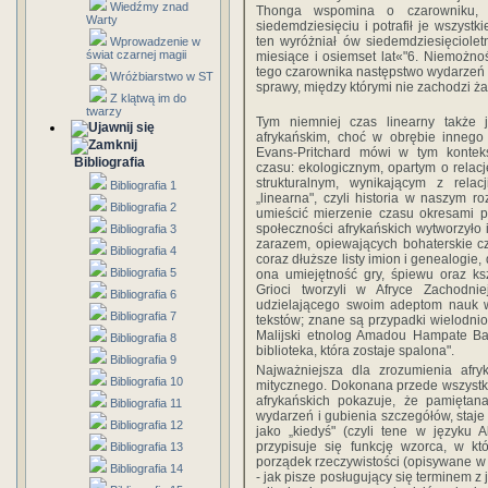
Wiedźmy znad
Thonga wspomina o czarowniku, k
Warty
siedemdziesięciu i potrafił je wszystk
ten wyróżniał ów siedemdziesięcioletn
Wprowadzenie w
świat czarnej magii
miesiące i osiemset lat«"6. Niemożno
tego czarownika następstwo wydarzeń w
Wróżbiarstwo w ST
sprawy, między którymi nie zachodzi ż
Z klątwą im do
twarzy
Tym niemniej czas linearny także 
afrykańskim, choć w obrębie inneg
Evans-Pritchard mówi w tym kontek
Bibliografia
czasu: ekologicznym, opartym o relacj
strukturalnym, wynikającym z rela
Bibliografia 1
„linearna", czyli historia w naszym 
Bibliografia 2
umieścić mierzenie czasu okresami 
społeczności afrykańskich wytworzyło in
Bibliografia 3
zarazem, opiewających bohaterskie c
Bibliografia 4
coraz dłuższe listy imion i genealogie
Bibliografia 5
ona umiejętność gry, śpiewu oraz ks
Grioci tworzyli w Afryce Zachodnie
Bibliografia 6
udzielającego swoim adeptom nauk w 
Bibliografia 7
tekstów; znane są przypadki wielodni
Malijski etnolog Amadou Hampate Ba s
Bibliografia 8
biblioteka, która zostaje spalona".
Bibliografia 9
Najważniejsza dla zrozumienia afr
Bibliografia 10
mitycznego. Dokonana przede wszystkim
afrykańskich pokazuje, że pamiętan
Bibliografia 11
wydarzeń i gubienia szczegółów, staje 
Bibliografia 12
jako „kiedyś" (czyli tene w języku
przypisuje się funkcję wzorca, w kt
Bibliografia 13
porządek rzeczywistości (opisywane w 
Bibliografia 14
- jak pisze posługujący się terminem z