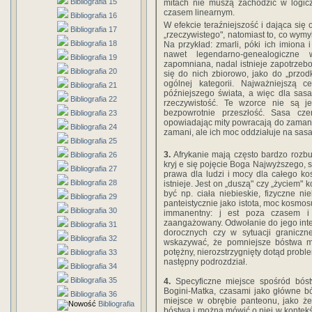
Bibliografia 15
mitach nie muszą zachodzić w logi
czasem linearnym.
Bibliografia 16
W efekcie teraźniejszość i dająca się 
Bibliografia 17
„rzeczywistego", natomiast to, co wymy
Bibliografia 18
Na przykład: zmarli, póki ich imiona
nawet legendarno-genealogiczne 
Bibliografia 19
zapomniana, nadal istnieje zapotrze
Bibliografia 20
się do nich zbiorowo, jako do „przo
ogólnej kategorii. Najważniejszą 
Bibliografia 21
późniejszego świata, a więc dla sas
Bibliografia 22
rzeczywistość. Te wzorce nie są 
bezpowrotnie przeszłość. Sasa cze
Bibliografia 23
opowiadając mity powracają do zamani 
Bibliografia 24
zamani, ale ich moc oddziałuje na sasa
Bibliografia 25
3.
Afrykanie mają często bardzo rozb
Bibliografia 26
kryj e się pojęcie Boga Najwyższego, 
Bibliografia 27
prawa dla ludzi i mocy dla całego kos
Bibliografia 28
istnieje. Jest on „duszą" czy „życiem"
być np. ciała niebieskie, fizyczne 
Bibliografia 29
panteistycznie jako istota, moc kosmosu
Bibliografia 30
immanentny: j est poza czasem i
zaangażowany. Odwołanie do jego inter
Bibliografia 31
dorocznych czy w sytuacji graniczne
Bibliografia 32
wskazywać, że pomniejsze bóstwa m
potężny, nierozstrzygnięty dotąd probl
Bibliografia 33
następny podrozdział.
Bibliografia 34
Bibliografia 35
4.
Specyficzne miejsce spośród bóst
Bogini-Matka, czasami jako główne bó
Bibliografia 36
miejsce w obrębie panteonu, jako ż
Bibliografia
bóstwa i można mówić o niej w kontekś