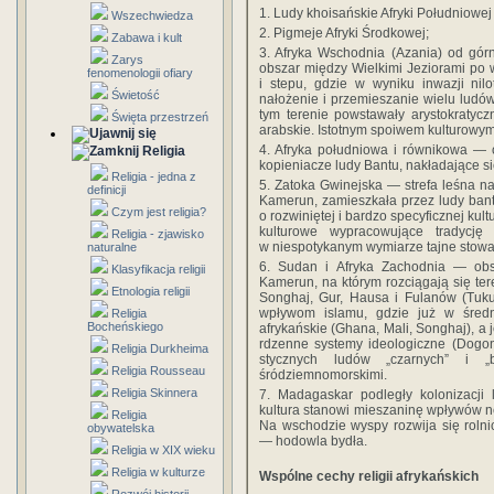
1. Ludy khoisańskie Afryki Południowej
Wszechwiedza
2. Pigmeje Afryki Środkowej;
Zabawa i kult
3. Afryka Wschodnia (Azania) od górn
Zarys
obszar między Wielkimi Jeziorami po 
fenomenologii ofiary
i stepu, gdzie w wyniku inwazji nilo
Świetość
nałożenie i przemieszanie wielu ludó
tym terenie powstawały arystokratyc
Święta przestrzeń
arabskie. Istotnym spoiwem kulturowym 
4. Afryka południowa i równikowa — o
Religia
kopieniacze ludy Bantu, nakładające si
Religia - jedna z
5. Zatoka Gwinejska — strefa leśna 
definicji
Kamerun, zamieszkała przez ludy bant
Czym jest religia?
o rozwiniętej i bardzo specyficznej kult
kulturowe wypracowujące tradycję
Religia - zjawisko
w niespotykanym wymiarze tajne stowa
naturalne
6. Sudan i Afryka Zachodnia — ob
Klasyfikacja religii
Kamerun, na którym rozciągają się te
Etnologia religii
Songhaj, Gur, Hausa i Fulanów (Tuku
wpływom islamu, gdzie już w średn
Religia
Bocheńskiego
afrykańskie (Ghana, Mali, Songhaj), 
rdzenne systemy ideologiczne (Dogon
Religia Durkheima
stycznych ludów „czarnych” i „b
Religia Rousseau
śródziemnomorskimi.
Religia Skinnera
7. Madagaskar podległy kolonizacji 
kultura stanowi mieszaninę wpływów neg
Religia
Na wschodzie wyspy rozwija się rolni
obywatelska
— hodowla bydła.
Religia w XIX wieku
Religia w kulturze
Wspólne cechy religii afrykańskich