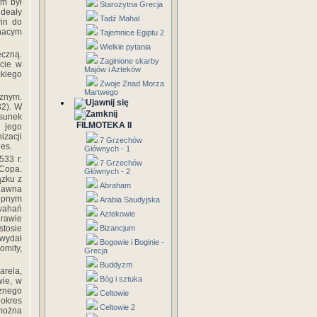
em był
Starożytna Grecja
deały
Tadź Mahal
win do
gnacym
Tajemnice Egiptu 2
Wielkie pytania
eczną.
Zaginione skarby
ecie w
Majów i Azteków
kiego
Zwoje Znad Morza
Martwego
znym.
2). W
osunek
FILMOTEKA II
 jego
izacji
7 Grzechów
les.
Głównych - 1
533 r.
7 Grzechów
 Copa.
Głównych - 2
ązku z
Abraham
edawna
tępnym
Arabia Saudyjska
 wahań
Aztekowie
prawie
stosie
Bizancjum
 wydał
Bogowie i Boginie -
mity,
Grecja
Buddyzm
arela,
Bóg i sztuka
wie, w
cznego
Celtowie
okres
Celtowie 2
 można