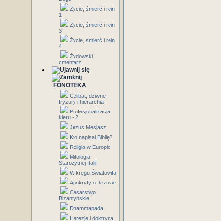
Życie, śmierć i rein
1
Życie, śmierć i rein
3
Życie, śmierć i rein
4
Żydowski
cmentarz
FONOTEKA
Celibat, dziwne
fryzury i hierarchia
Profesjonalizacja
kleru - 2
Jezus Mesjasz
Kto napisał Biblię?
Religia w Europie
Mitologia
Starożytnej Italii
W kręgu Światowita
Apokryfy o Jezusie
Cesarstwo
Bizantyńskie
Dhammapada
Herezje i doktryna