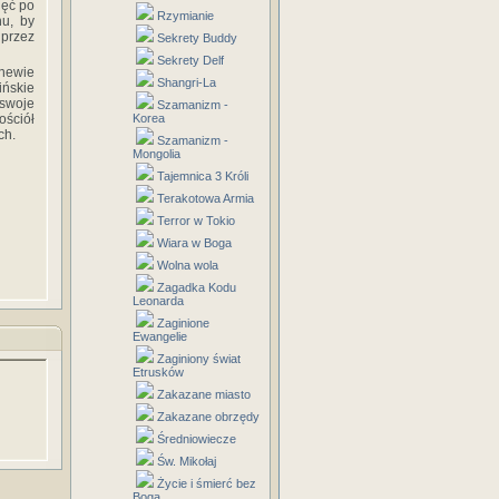
ięć po
Rzymianie
hu, by
 przez
Sekrety Buddy
Sekrety Delf
newie
Shangri-La
ińskie
swoje
Szamanizm -
ościół
Korea
ch.
Szamanizm -
Mongolia
Tajemnica 3 Króli
Terakotowa Armia
Terror w Tokio
Wiara w Boga
Wolna wola
Zagadka Kodu
Leonarda
Zaginione
Ewangelie
Zaginiony świat
Etrusków
Zakazane miasto
Zakazane obrzędy
Średniowiecze
Św. Mikołaj
Życie i śmierć bez
Boga