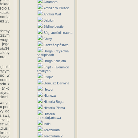
Alhambra
 dokąd
cioła
Amisze w Polsce
kutek,
Angkor Wat
mania
Babilon
res 25
Biblijne bestie
eformy
Bóg, ateiści i nauka
kszym
Chiny
nowego
 jego
Chrześcijaństwo
 kurze
Droga Krzyżowa
żałoby
na filipinach
ora -
Druga Krucjata
łęboki
Egipt - Tajemnice
orącym
zmarłych
ego w
Etiopia
zmem i
Geniusz Darwina
ęcia z
 tylko
Hetyci
jedyną
Hipnoza
ciami.
Historia Boga
wingli
ka pod
Historia Pisma
wy do
Historia
as swą
chrześcijaństwa
rskiej
eciwu
Indie
dius i
Jerozolima
okresu
Jerozolima 2
ścioła