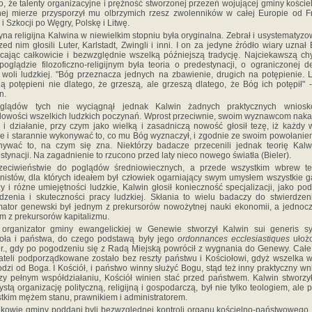
o, że talenty organizacyjne i prężność stworzonej przezeń wojującej gminy koście
ej mierze przysporzył mu olbrzymich rzesz zwolenników w całej Europie od Fr
 i Szkocji po Węgry, Polskę i Litwę.
yna religijna Kalwina w niewielkim stopniu była oryginalna. Zebrał i usystematyzow
zed nim głosili Luter, Karlstadt, Zwingli i inni. I on za jedyne źródło wiary uznał B
cając całkowicie i bezwzględnie wszelką późniejszą tradycję. Najciekawszą c
poglądzie filozoficzno-religijnym była teoria o predestynacji, o ograniczonej d
woli ludzkiej. "Bóg przeznacza jednych na zbawienie, drugich na potępienie. 
ją potępieni nie dlatego, że grzeszą, ale grzeszą dlatego, że Bóg ich potępił" -
n.
glądów tych nie wyciągnął jednak Kalwin żadnych praktycznych wnios
lowości wszelkich ludzkich poczynań. Wprost przeciwnie, swoim wyznawcom nak
 i działanie, przy czym jako wielką i zasadniczą nowość głosił tezę, iż każdy 
e i starannie wykonywać to, co mu Bóg wyznaczył, i zgodnie ze swoim powołaniem
ywać to, na czym się zna. Niektórzy badacze przecenili jednak teorię Kal
stynacji. Na zagadnienie to rzucono przed laty nieco nowego światła (Bieler).
zeciwieństwie do poglądów średniowiecznych, a przede wszystkim wbrew te
istów, dla których ideałem był człowiek ogarniający swym umysłem wszystkie g
y i różne umiejętności ludzkie, Kalwin głosił konieczność specjalizacji, jako po
zenia i skuteczności pracy ludzkiej. Skłania to wielu badaczy do stwierdzen
mator genewski był jednym z prekursorów nowożytnej nauki ekonomii, a jednoc
m z prekursorów kapitalizmu.
 organizator gminy ewangelickiej w Genewie stworzył Kalwin sui generis sy
oła i państwa, do czego podstawą były jego
ordonnances ecclesiastiques
ułoż
r., gdy po pogodzeniu się z Radą Miejską powrócił z wygnania do Genewy. Całe
teli podporządkowane zostało bez reszty państwu i Kościołowi, gdyż wszelka 
dzi od Boga. I Kościół, i państwo winny służyć Bogu, stąd też inny praktyczny wn
zy pełnym współdziałaniu, Kościół winien stać przed państwem. Kalwin stworzy
ystą organizację polityczną, religijną i gospodarczą, był nie tylko teologiem, ale 
tkim mężem stanu, prawnikiem i administratorem.
kowie gminy poddani byli bezwzględnej kontroli organu kościelno-państwowego,