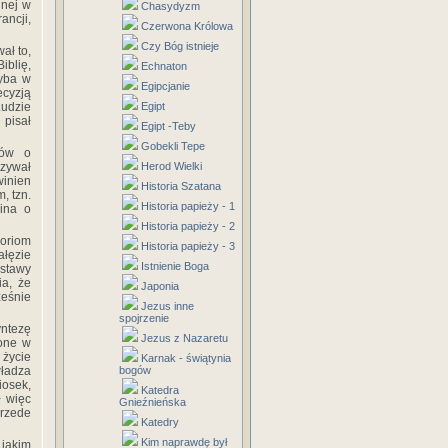
lnej w
Chasydyzm
ancji,
Czerwona Królowa
Czy Bóg istnieje
ał to,
iblię,
Echnaton
hyba w
Egipcjanie
ecyzją
Ludzie
Egipt
 pisał
Egipt -Teby
Gobekli Tepe
ków o
azywał
Herod Wielki
winien
Historia Szatana
, tzn.
Historia papieży - 1
wina o
Historia papieży - 2
oriom
Historia papieży - 3
ałęzie
Istnienie Boga
dstawy
ia, że
Japonia
ześnie
Jezus inne
spojrzenie
ntezę
Jezus z Nazaretu
one w
 życie
Karnak - świątynia
władza
bogów
iosek,
Katedra
ł więc
Gnieźnieńska
przede
Katedry
Kim naprawdę był
 jakim