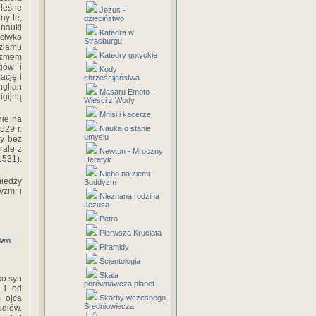
 leśne
Jezus -
ny te,
dzieciństwo
nauki
Katedra w
eciwko
Strasburgu
ozłamu
Katedry gotyckie
nizmem
gów i
Kody
ację i
chrześcijaństwa
glian
Masaru Emoto -
igijną
Wieści z Wody
Mnisi i kacerze
nie na
529 r.
Nauka o stanie
umyslu
ły bez
rale z
Newton - Mroczny
1531).
Heretyk
Niebo na ziemi -
między
Buddyzm
yzm i
Nieznana rodzina
Jezusa
Petra
Pierwsza Krucjata
lwin
Piramidy
Scjentologia
Skala
ko syn
porównawcza planet
i i od
 ojca
Skarby wczesnego
Średniowiecza
udiów.