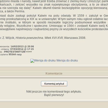
ędzono miasta i narody, nawet jeśli trzeba zrównać z ziemią mury i zniszczyć pam
kańcach, i zetrzeć wszystko na znak największego obrzydzenia, a to ze strac
a nie szerzyła się dalej". Kalwin stłumił równie bezwzględnie opozycję kierowaną
ca, a także Perrina.
miast duże zasługi położył Kalwin na polu oświaty. W 1559 r. założył w Ge
mię przekształconą w XIX w. w uniwersytet. W tym samym roku ogłosił ostatnie łac
nie
Institutio
, w którym w sposób niezwykle logiczny podsumował wszystkie 
dy religijne, filozoficzne i społeczne. Umierając w 1564 r. zostawił Kalwin swój K
niewątpliwie najsilniejszy i najbardziej prężny ze wszystkich kościołów protestancki
o: Z. Wójcik,
Historia powszechna. Wiek XVI-XVII
, Warszawa 2008.
worzenia:
14/02/2013 @ 20:06
e zmiany:
07/03/2014 @ 17:15
ia :
PROTESTANTYZM <<==
czytana
95344 razy
Wersja do druku
Komentarze
Komentuj artykuł
Nikt jeszcze nie komentował tego artykułu.
Bądź pierwszy!