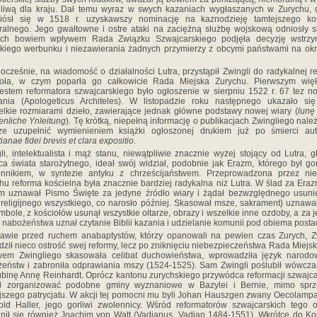
liwą dla kraju. Dał temu wyraz w swych kazaniach wygłaszanych w Zurychu,
niósł się w 1518 r. uzyskawszy nominację na kaznodzieję tamtejszego koś
ralnego. Jego gwałtowne i ostre ataki na zaciężną służbę wojskową odniosły s
ich bowiem wpływem Rada Związku Szwajcarskiego podjęła decyzję wstrzy
kiego werbunku i niezawierania żadnych przymierzy z obcymi państwami na ok
cześnie, na wiadomość o działalności Lutra, przystąpił Zwingli do radykalnej r
ioła, w czym poparła go całkowicie Rada Miejska Zurychu. Pierwszym wię
estem reformatora szwajcarskiego było ogłoszenie w sierpniu 1522 r. 67 tez 
ania (Apologeticus Architeles). W listopadzie roku następnego ukazało się
elkie rozmiarami dzieło, zawierające jednak główne podstawy nowej wiary (
lunę
tenliche Ynleitung
). Tę krótką, niepełną informację o publikacjach Zwingliego nale
cze uzupełnić wymienieniem książki ogłoszonej drukiem już po śmierci aut
ianae fidei brevis et clara expositio
.
li, intelektualista i mąż stanu, niewątpliwie znacznie wyżej stojący od Lutra, g
a świata starożytnego, ideał swój widział, podobnie jak Erazm, którego był g
ennikiem, w syntezie antyku z chrześcijaństwem. Przeprowadzona przez ni
hu reforma kościelna była znacznie bardziej radykalna niż Lutra. W ślad za Era
m uznawał Pismo Święte za jedyne źródło wiary i żądał bezwzględnego usuni
 religijnego wszystkiego, co narosło później. Skasował msze, sakrament} uznawał
mbole, z kościołów usunął wszystkie ołtarze, obrazy i wszelkie inne ozdoby, a za 
 nabożeństwa uznał czytanie Biblii kazania i udzielanie komunii pod obiema posta
wie przed ruchem anabaptystów, którzy opanowali na pewien czas Zurych, Z
dził nieco ostrość swej reformy, lecz po zniknięciu niebezpieczeństwa Rada Miejs
wem Zwingliego skasowała celibat duchowieństwa, wprowadziła język narodo
eństw i zabroniła odprawiania mszy (1524-1525). Sam Zwingli poślubił wówcz
binę Annę Reinhardt. Oprócz kantonu zurychskiego przywódca reformacji szwajca
ał zorganizować podobne gminy wyznaniowe w Bazylei i Bernie, mimo sprz
jszego patrycjatu. W akcji tej pomocni mu byli Johan Hauszgen zwany Oecolampa
old Haller, jego gorliwi zwolennicy. Wśród reformatorów szwajcarskich tego 
nił się również Joachim von Watt (Vadianus, Vadian 1484-1551). Wkrótce do Ko