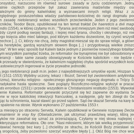
konsystorz, narzucono im również surowe zasady w życiu codziennym. Jedn
jalnie ciężkich przepisów był zakaz zawierania małżeństw między os
należnymi do gminy kalwińskiej a wyznawcami innych religii. Wraz z z
zględnego posłuszeństwa władzy państwowo-kościelnej do rangi dogmatu pod
n zasadę nietolerancji wobec wszelkich przeciwników. Jeden z jego zwolenn
ników, Teodor Beze, opublikował na ten temat traktat
De haereticis a dvii magi
endis
(1554), w której czytamy m.in.: "Tyrania jest mniejszym złem niż mieć swobodę
żdy czynił podług swojej fantazji, i lepiej mieć tyrana, choćby i okrutnego, niż ni
go księcia albo mieć takiego, pod którym każdemu dozwolone, by czynić wszyst
 zechce [...]. Ci, którzy nie chcą, żeby magistrat mieszał się do spraw religii, a głów
ia heretyków, gardzą wyraźnym słowem Boga [...] i przygotowują wielkie znisz
oła". W ten więc sposób był Kalwin także jednym z pionierów nowożytnego totalita
tym wszystkim pamiętać trzeba, że reformator ów bynajmniej nie był odosobniony 
lerancji - takie same zasady obowiązywały w Kościele katolickim - nie będzie
k przesady w stwierdzeniu, że kalwinizm najgłębiej chyba spośród wszystkich koś
astowiecznych ingerował w życie prywatne jednostki.
ą jego nietolerancji padł m.in. jeden z najwybitniejszych umysłów epoki, Hiszpan 
t (1511-1553) Wybitny uczony, lekarz i filozof, Servet był zwolennikiem antytrinit
nizmu), kierunku religijno- -społecznego głoszącego negację dogmatu o Trójcy Ś
radykalne hasła społeczne. Swe poglądy filozoficzno-religijne wyłożył w prac
atis erroribus
(1531) i przede wszystkim w
Christianissimi restitutio
(1553). Wywoła
enie Kalwina. Reformator genewski przyczynił się też zapewne do wydania S
erw w ręce katolickiej inkwizycji francuskiej, a następnie, gdy ten zbiegł do 
jąc tu schronienia, kazał stawić go przed sądem. Sąd ów skazał Serveta na karę ś
 spalenie na stosie. Wyrok wykonano 27 października 1553 r.
ka miesięcy po straceniu Serveta, Kalwin opublikował w Genewie rozprawę
Decla
maintenir le vray foy
(Oświadczenie, jak utrzymać prawdziwą wiarę), którą j
ryków nie zawahał się uznać za przerażającą. Czytamy w niej słowa najlepiej
kteryzujące reformatora. Oto one: "Nasi miłosierni, którym tak wielką przyjemność
tawiać herezję bez kary [...] chcieliby ze strachu, że Kościół Boży zniesławi si
ą srogością, żeby pozwolono szerzyć wszystkie błędy [...]. Otóż Bóg nie chce wca