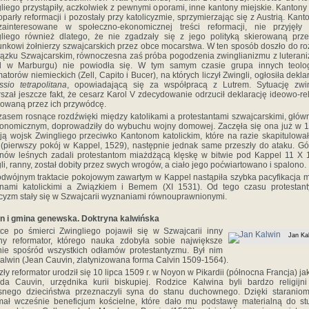
liego przystąpiły, aczkolwiek z pewnymi oporami, inne kantony miejskie. Kantony
oparły reformacji i pozostały przy katolicyzmie, sprzymierzając się z Austrią. Kanto
zainteresowane w społeczno-ekonomicznej treści reformacji, nie przyjęły 
liego również dlatego, że nie zgadzały się z jego polityką skierowaną prz
nkowi żołnierzy szwajcarskich przez obce mocarstwa. W ten sposób doszło do r
ązku Szwajcarskim, równoczesna zaś próba pogodzenia zwinglianizmu z lutera
zd w Marburgu) nie powiodła się. W tym samym czasie grupa innych teolo
matorów niemieckich (Zell, Capito i Bucer), na których liczył Zwingli, ogłosiła deklar
ssio tetrapolitana
, opowiadającą się za współpracą z Lutrem. Sytuację zwin
szał jeszcze fakt, że cesarz Karol V zdecydowanie odrzucił deklarację ideowo-rel
owaną przez ich przywódcę.
asem rosnące rozdźwięki między katolikami a protestantami szwajcarskimi, głów
konomicznym, doprowadziły do wybuchu wojny domowej. Zaczęła się ona już w 1
ją wojsk Zwingliego przeciwko Kantonom katolickim, które na razie skapitulowa
 (pierwszy pokój w Kappel, 1529), następnie jednak same przeszły do ataku. Gó
nów leśnych zadali protestantom miażdżącą klęskę w bitwie pod Kappel 11 X 
li, ranny, został dobity przez swych wrogów, a ciało jego poćwiartowano i spalono.
dwójnym traktacie pokojowym zawartym w Kappel nastąpiła szybka pacyfikacja 
onami katolickimi a Związkiem i Bemem (XI 1531). Od tego czasu protestant
icyzm stały się w Szwajcarii wyznaniami równouprawnionymi.
n i gmina genewska. Doktryna kalwińska
ce po śmierci Zwingliego pojawił się w Szwajcarii inny
Jan Ka
ny reformator, którego nauka zdobyła sobie największe
ie spośród wszystkich odłamów protestantyzmu. Był nim
alwin (Jean Cauvin, zlatynizowana forma Calvin 1509-1564).
zły reformator urodził się 10 lipca 1509 r. w Noyon w Pikardii (północna Francja) ja
da Cauvin, urzędnika kurii biskupiej. Rodzice Kalwina byli bardzo religijn
snego dzieciństwa przeznaczyli syna do stanu duchownego. Dzięki staraniom
mał wcześnie beneficjum kościelne, które dało mu podstawę materialną do st