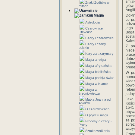
śmiał
Znaki Zodiaku w
główn
mitach
Anglii
Magia
Doktr
co pr
Astrologia
odrzu
jego 
Czarownice
Litewskie
Boga 
zosta
Czary i czarownice
Kalwi
Czary i czarty
Z po
polskie
niece
Kary za czarymary
pracę
dobrz
Magia a religia
wykon
Magia afrykańska
prede
Magia babilońska
W pr
human
Magia podbija świat
wiedz
Magia w islamie
powod
refor
Magia w
średniowieczu
jedny
Jako
Matka Joanna od
Aniołów
Kości
1541 
O czarownicach
obywa
O pojęciu magii
pocho
że pr
Procesy o czary -
spręż
Prusy
wszys
Sztuka wróżenia
Człon