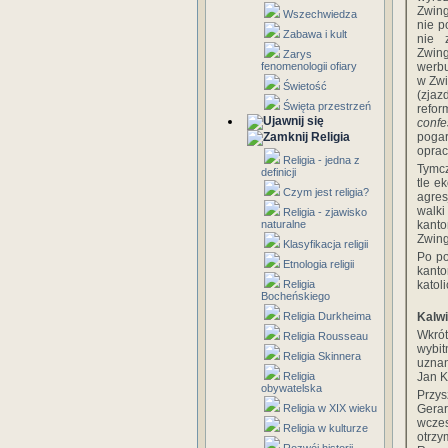
Zwing
Wszechwiedza
nie p
Zabawa i kult
nie 
Zwing
Zarys
fenomenologii ofiary
werbu
w Zwi
Świetość
(zja
Święta przestrzeń
refor
confe
Religia
pogar
oprac
Religia - jedna z
Tymcz
definicji
tle e
Czym jest religia?
agres
walki
Religia - zjawisko
naturalne
kanto
Zwing
Klasyfikacja religii
Po po
Etnologia religii
kant
Religia
katol
Bocheńskiego
Religia Durkheima
Kalwi
Wkrót
Religia Rousseau
wybit
Religia Skinnera
uznan
Religia
Jan K
obywatelska
Przys
Religia w XIX wieku
Gerar
wcze
Religia w kulturze
otrzy