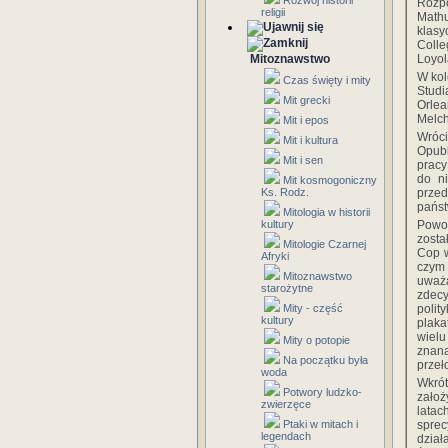
Rozwój historii
Rozpo
religii
Math
klasy
Colle
Mitoznawstwo
Loyol
W kol
Czas święty i mity
Studi
Mit grecki
Orle
Melch
Mit i epos
Wróc
Mit i kultura
Opubl
Mit i sen
pracy
do n
Mit kosmogoniczny
Ks. Rodz.
przed
państ
Mitologia w historii
kultury
Powol
zosta
Mitologie Czarnej
Cop w
Afryki
czym 
Mitoznawstwo
uważa
starożytne
zdecy
Mity - część
polit
kultury
plaka
wielu
Mity o potopie
znan
Na początku była
przeł
woda
Wkrót
Potwory ludzko-
założ
zwierzęce
latac
Ptaki w mitach i
spre
legendach
dział