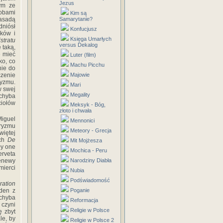
Jezus
ym ze
obami
Kim są
asadą
Samarytanie?
niósł
Konfucjusz
ików i
Księga Umarłych
stratu
versus Dekalog
 taką,
e mieć
Luter (film)
ko, co
Machu Picchu
nie do
czenie
Majowie
ryzmu.
Mari
w swej
Megality
 chyba
ciołów
Meksyk - Bóg,
złoto i chwała
Miguel
Mennonici
aryzmu
Meteory - Grecja
więtej
ach
De
Mit Mojżesza
ły one
Mochica - Peru
erveta
Genewy
Narodziny Diabła
mierci
Nubia
Podświadomość
ration
eden z
Poganie
 chyba
Reformacja
 czyni
Religie w Polsce
ę zbyt
le, by
Religie w Polsce 2