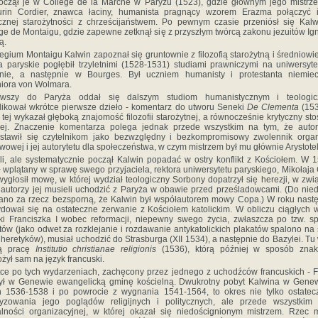
czął je w College de la Marche w Paryżu (1523), gdzie głównym jego mistrz
urin Cordier, znawca łaciny, humanista pragnący wzorem Erazma połączyć i
cznej starożytności z chrześcijaństwem. Po pewnym czasie przeniósł się Kal
ge de Montaigu, gdzie zapewne zetknął się z przyszłym twórcą zakonu jezuitów I
ą.
egium Montaigu Kalwin zapoznał się gruntownie z filozofią starożytną i średniowi
a paryskie pogłębił trzyletnimi (1528-1531) studiami prawniczymi na uniwersyt
anie, a następnie w Bourges. Był uczniem humanisty i protestanta niemiec
iora von Wolmara.
iwszy do Paryża oddał się dalszym studiom humanistycznym i teologic
ikował wkrótce pierwsze dzieło - komentarz do utworu Seneki
De Clementa
(153
 tej wykazał głęboką znajomość filozofii starożytnej, a równocześnie krytyczny st
iej. Znaczenie komentarza polega jednak przede wszystkim na tym, że autor
stawił się czytelnikom jako bezwzględny i bezkompromisowy zwolennik organ
wowej i jej autorytetu dla społeczeństwa, w czym mistrzem był mu głównie Arystote
i, ale systematycznie począł Kalwin popadać w ostry konflikt z Kościołem. W 1
ł wplątany w sprawę swego przyjaciela, rektora uniwersytetu paryskiego, Mikołaja
ygłosił mowę, w której wydział teologiczny Sorbony dopatrzył się herezji, w zwi
autorzy jej musieli uchodzić z Paryża w obawie przed prześladowcami. (Do ni
no za rzecz bezsporną, że Kalwin był współautorem mowy Copa.) W roku nas
dował się na ostateczne zerwanie z Kościołem katolickim. W obliczu ciągłych
yki Franciszka I wobec reformacji, niepewny swego życia, zwłaszcza po tzw. s
tów (jako odwet za rozklejanie i rozdawanie antykatolickich plakatów spalono na 
 heretyków), musiał uchodzić do Strasburga (XII 1534), a następnie do Bazylei. Tu
ą pracę
Institutio christianae religionis
(1536), którą później w sposób znako
ożył sam na język francuski.
ce po tych wydarzeniach, zachęcony przez jednego z uchodźców francuskich - F
ył w Genewie ewangelicką gminę kościelną. Dwukrotny pobyt Kalwina w Gene
h 1536-1538 i po powrocie z wygnania 1541-1564, to okres nie tylko ostate
cyzowania jego poglądów religijnych i politycznych, ale przede wszystkim 
alności organizacyjnej, w której okazał się niedoścignionym mistrzem. Rzec