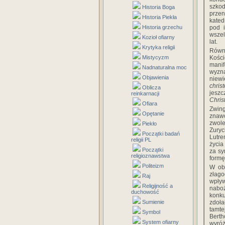
szkod
Historia Boga
prze
Historia Piekła
kated
Historia grzechu
pod 
wszel
Kozioł ofiarny
lat.
Krytyka religii
Równo
Mistycyzm
Kośc
manif
Nadnaturalna moc
wyzn
Objawienia
niewi
chris
Oblicza
jesz
reinkarnacji
Christ
Ofiara
Zwing
Opętanie
znawc
zwol
Piekło
Zuryc
Początki badań
Lutre
religii PL
życia
Początki
za sy
religioznawstwa
formę
Politeizm
W oba
złago
Raj
wpły
Religijność a
naboż
duchowość
konku
Sumienie
zdoł
tamte
Symbol
Berth
System ofiarny
wyróż