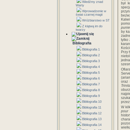
Wiedźmy znad
był 
Warty
spec
Wprowadzenie w
przy
świat czarnej magii
bezw
Kalwi
Wróżbiarstwo w ST
pomoc
Z klątwą im do
puni
twarzy
by ka
żadne
tylko
Bibliografia
karan
Kości
Bibliografia 1
Przy 
Bibliografia 2
nieto
jedna
Bibliografia 3
szesn
Bibliografia 4
Ofiar
Bibliografia 5
Serve
(aria
Bibliografia 6
oraz 
Bibliografia 7
Trinit
oburz
Bibliografia 8
najpi
Bibliografia 9
szuka
Bibliografia 10
przez
W kil
Bibliografia 11
pour 
Bibliografia 12
histo
Bibliografia 13
chara
pozos
Bibliografia 14
wielk