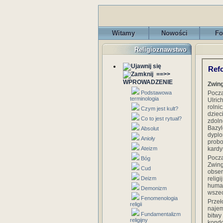
Witamy
Nowości
Fo
Religioznawstwo
Refo
==>>
WPROWADZENIE
Zwing
Podstawowa
Począ
terminologia
Ulric
rolni
Czym jest kult?
dzie
Co to jest rytuał?
zdoln
Bazy
Absolut
dyplo
Anioły
probo
Ateizm
kardy
Począ
Bóg
Zwing
Cud
obser
Deizm
relig
human
Demonizm
wszec
Fenomenologia
Przeł
religii
naje
Fundamentalizm
bitw
religijny
kondo