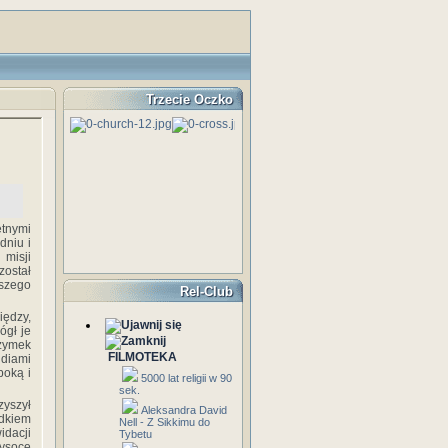
Trzecie Oczko
tnymi
dniu i
misji
został
jszego
Rel-Club
iędzy,
ógł je
rzymek
FILMOTEKA
udiami
boką i
5000 lat religii w 90
sek.
zyszył
Aleksandra David
dkiem
Nell - Z Sikkimu do
dacji
Tybetu
wysoce