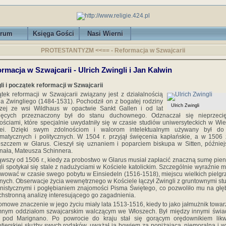
rum
Księga Gości
Nasi Wierni
PROTESTANTYZM <<== - Reformacja w Szwajcarii
rmacja w Szwajcarii - Ulrich Zwingli i Jan Kalwin
li i początek reformacji w Szwajcarii
tek reformacji w Szwajcarii związany jest z działalnością
ha Zwingliego (1484-1531). Pochodził on z bogatej rodziny
Ulrich Zwingli
czej ze wsi Wildhaus w opactwie Sankt Gallen i od lat
cięcych przeznaczony był do stanu duchownego. Odznaczał się nieprzecię
ościami, które specjalnie uwydatniły się w czasie studiów uniwersyteckich w Wie
lei. Dzięki swym zdolnościom i walorom intelektualnym używany był do 
matycznych i politycznych. W 1504 r. przyjął święcenia kapłańskie, a w 1506 
szczem w Glarus. Cieszył się uznaniem i poparciem biskupa w Sitten, późnie
nała, Mateusza Schinnera.
wszy od 1506 r., kiedy za probostwo w Glarus musiał zapłacić znaczną sumę pien
li spotykał się stale z nadużyciami w Kościele katolickim. Szczególnie wyraźnie m
wować w czasie swego pobytu w Einsiedeln (1516-1518), miejscu wielkich pielg
ijnych. Obserwacje życia wewnętrznego w Kościele łączył Zwingli z gruntownymi st
istycznymi i pogłębianiem znajomości Pisma Świętego, co pozwoliło mu na głę
hstronną analizę interesującego go zagadnienia.
omowe znaczenie w jego życiu miały lata 1513-1516, kiedy to jako jałmużnik towar
mnym oddziałom szwajcarskim walczącym we Włoszech. Był między innymi świa
y pod Marignano. Po powrocie do kraju stał się gorącym orędownikiem likwi
tierskiej służby swych rodaków, uważał ją bowiem za poniżającą, niemoralną i 