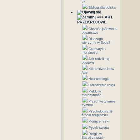
37
Bibliografia polska
=>> ART.
PRZEKROJOWE
Chrześcijaństwo a
pogaństwo
Dlaczego
wierzymy w Boga?
Gramatyka
moralności
Jak rodzili się
bogowie
Kilka słów o New
Age
Neuroteologia
Odrodzenie religii
Piekło w
starożytności
Przechwytywanie
symboli
Psychologiczne
źródła religijności
Płonące rzeki
Pępek świata
Religie w
Starożytności -