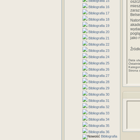
Bibliografia 15
oszcz
miesz
Bibliografia 16
zaraz
Bibliografia 17
Belse
Bibliografia 18
Nato
akade
Bibliografia 19
wyda
Bibliografia 20
poglą
jako 
Bibliografia 21
Bibliografia 22
Źródł
Bibliografia 23
Bibliografia 24
Data ut
Bibliografia 25
Ostatni
Kategor
Bibliografia 26
Strona 
Bibliografia 27
Bibliografia 28
Bibliografia 29
Bibliografia 30
Bibliografia 31
Bibliografia 32
Bibliografia 33
Bibliografia 34
Bibliografia 35
Bibliografia 36
Bibliografia