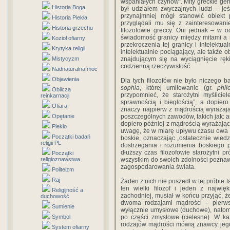
wspaniałych czynów”. Mity greckie gene
Historia Boga
był udziałem zwyczajnych ludzi – jeśl
przynajmniej mógł stanowić obiekt 
Historia Piekła
przyglądali mu się z zainteresowani
Historia grzechu
filozofowie greccy. Oni jednak – w 
świadomość granicy między mitami a r
Kozioł ofiarny
przekroczenia tej granicy i intelektua
Krytyka religii
intelektualnie pociągający, ale także 
Mistycyzm
znajdującym się na wyciągnięcie ręk
codzienną rzeczywistość.
Nadnaturalna moc
Objawienia
Dla tych filozofów nie było niczego
sophia
, której umiłowanie (gr.
phil
Oblicza
przypomnieć, że starożytni myślicie
reinkarnacji
sprawnością i biegłością”, a dopier
Ofiara
znaczy najpierw z mądrością wyrażają
Opętanie
poszczególnych zawodów, takich jak: art
dopiero później z mądrością wyrażając
Piekło
uwagę, że w miarę upływu czasu owa
Początki badań
boskie, oznaczając „ostatecznie wie
religii PL
dostrzegania i rozumienia boskiego p
dłuższy czas filozofowie starożytni 
Początki
religioznawstwa
wszystkim do swoich zdolności poznawc
zagospodarowania świata.
Politeizm
Raj
Żaden z nich nie poszedł w tej próbie t
ten wielki filozof i jeden z najwięk
Religijność a
zachodniej, musiał w końcu przyjąć, ż
duchowość
dwoma rodzajami mądrości – pierwsz
Sumienie
wyłącznie umysłowe (duchowe), natomi
Symbol
po części zmysłowe (cielesne). W k
rodzajów mądrości mówią znawcy jego 
System ofiarny