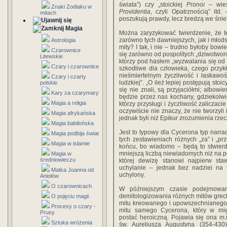
świata”) czy „stoickiej
Pronoi
– wies
Znaki Zodiaku w
Providentia
, czyli Opatrznością” itd.
mitach
poszukują prawdy, lecz bredzą we śnie
Magia
Można zaryzykować twierdzenie, że t
zarówno tych dawniejszych, jak i młods
Astrologia
mity? I tak, i nie – trudno byłoby bowi
Czarownice
się zarówno od pospolitych „dziwotworów 
Litewskie
którzy pod hasłem „wyzwalania się od 
Czary i czarownice
szkodliwe dla człowieka, czego przyk
nieśmiertelnym życzliwość i łaskawoś
Czary i czarty
ludzkiej”. „O ileż lepiej postępują sto
polskie
się nie znali, są przyjaciółmi; albowi
Kary za czarymary
będzie przez nas kochany, gdziekolwie
Magia a religia
którzy przysługi i życzliwość zaliczacie
oczywiście nie znaczy, że nie tworzyli 
Magia afrykańska
jednak byli niż Epikur zrozumienia rze
Magia babilońska
Jest to typowy dla Cycerona typ narra
Magia podbija świat
tych zestawieniach różnych „za” i „
Magia w islamie
końcu, bo wiadomo – będą to stwierdz
mniejszą liczbą niewiadomych niż na po
Magia w
średniowieczu
której dewizę stanowi najpierw sta
uchylanie – jednak bez nadziei na t
Matka Joanna od
uchylony.
Aniołów
O czarownicach
W późniejszym czasie podejmowan
demitologizowania różnych mitów greck
O pojęciu magii
mitu kreowanego i upowszechnianego 
Procesy o czary -
mitu samego Cycerona, który w mię
Prusy
postać heroiczną. Pojawia się ona m.
Sztuka wróżenia
św. Aureliusza Augustyna (354-43