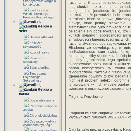
Skandynawia: Religia a
racjonalne, Eliade zmierza do pokazani
konstytucja
tutaj chodzi, lecz o elementarne lud
Zjednoczenie
kategoriach racjonalności i irracjonal
Włoch i likwidacja
ale może także prowadzić do ich transf
Państwa Kościelnego
hierofanie, które za sprawą „dłuższego
funkcje, które pełniły pierwotnie.
Religie a
starożytnych) nie tylko prowadzi do ic
seks
osłabienia siły oddziaływania kultów
kultach solarnych społeczności arch
Heloiza i Abelard
zmysłowości i tajemniczości niż w ich
Kościół a
racjonalistycznego uporządkowania, r
seksualność
Eliademu, że odwołując się w opis
podświadomości, sam otwiera furtkę
Kościół i seks
mierze zgodziłby się on z trafnością t
Pesymizm
sposoby ograniczenia tego spekula
seksualny
akceptowalne przez nauki o kulturze
Seks a celibat
badań historycznych. W swoim o
faktogracznym
Traktacie o historii religi
Tantryczna
(generalnie powinny to być badania 
Psychologia
nich jest problem selekcji ogromnie
Seksualności
formułowane w nich wnioski ogólne (
twierdzeń o ograniczonej czasowo i pr
Religia a
nauka
Zbigniew Drozdowicz
Bóg a inteligencja
Choroba a religia w
antyku
Fragment książki: Zbigniew Drozdowicz
Chronologia biblijna
Wydawnictwo Naukowe WNS UAM - P
Czy przed wielkim
wybuchem był Bóg?
Całą książkę można przeczytać w Rep
Dlaczego jesteśmy