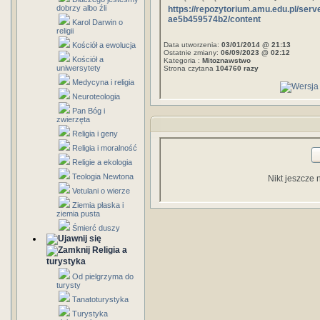
dobrzy albo źli
https://repozytorium.amu.edu.pl/ser
ae5b459574b2/content
Karol Darwin o
religii
Kościół a ewolucja
Data utworzenia:
03/01/2014 @ 21:13
Ostatnie zmiany:
06/09/2023 @ 02:12
Kościół a
Kategoria :
Mitoznawstwo
uniwersytety
Strona czytana
104760 razy
Medycyna i religia
Neuroteologia
Pan Bóg i
zwierzęta
Religia i geny
Religia i moralność
Religie a ekologia
Teologia Newtona
Nikt jeszcze 
Vetulani o wierze
Ziemia płaska i
ziemia pusta
Śmierć duszy
Religia a
turystyka
Od pielgrzyma do
turysty
Tanatoturystyka
Turystyka