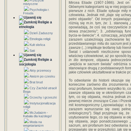
Przeżycie
Mircea Eliade (1907-1986). Jest on
mistyczne
Głównymi kategoriami są w niej pojęci
Psychologia r.
pierwsze z nich. Eliade sytuuje mit
Freuda
człowieka. Jednak mit „daje się uchwy
pełni objawiło”. Od innych pojawiając
Religie a
różnią się m.in. tym, że: 1. stanowią
etnologia
opowiadają, że coś się rzeczywiście z
słowa znaczeniu”; 3. „odsłaniają fun
Dzień Zaduszny
bycia-w-świecie”; 4. oznaczają „wszystk
Etnologia religii
zarazem uzależniają zachowanie tej 
przedstawianego mitu do
sacrum
jest 
Kult słońca
zawsze (...) implikuje teofanię lub hier
Sati
Świat i ustanowili niezliczone spos
właściwy człowiekowi, aż po sposób byc
Religie a
in illo tempore
, objawia jednocześn
„wejścia w
sacrum
świata” odróżnia s
socjologia
stanowiące drugą z podstawowych form „
Akty przemocy
jakie człowiek ukształtował w trakcie pr
Ateizm po czesku
To odwołanie do historii okazuje si
Brat brud
konieczne zarówno dla zrozumienia m
Czy Zachód utracił
oraz profanum, bowiem wszystko to, co
Boga
zawsze objawia się w określonym czas
tym, co się objawia, można jednak zna
Grzechy i grzeszki
pewnej mierze znoszące Czas i Przestrz
Instytucjonalizacja
mit kosmogoniczny („opowiadając o ty
religii
zarazem wynurzanie się owej pełnej
McJudaizm -
ontologiczny”). Stąd przyjmuje się, 
Kabała dla każdego!
usytuowanie tego, co się objawia w okr
się objawia, jego ponadczasowego „
Moda na
sacrum, ani profanum bez odwołania się 
wegetarianizm
przejawiało się w przeszłości, jak się