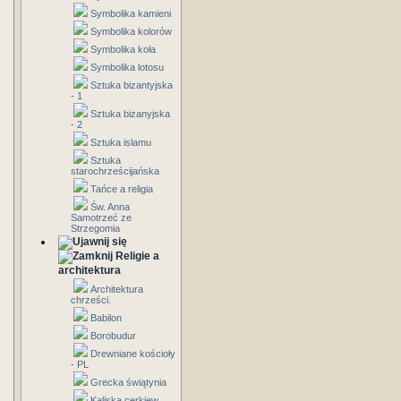
Symbolika kamieni
Symbolika kolorów
Symbolika koła
Symbolika lotosu
Sztuka bizantyjska
- 1
Sztuka bizanyjska
- 2
Sztuka islamu
Sztuka
starochrześcijańska
Tańce a religia
Św. Anna
Samotrzeć ze
Strzegomia
Religie a
architektura
Architektura
chrześci.
Babilon
Borobudur
Drewniane kościoły
- PL
Grecka świątynia
Kaliska cerkiew