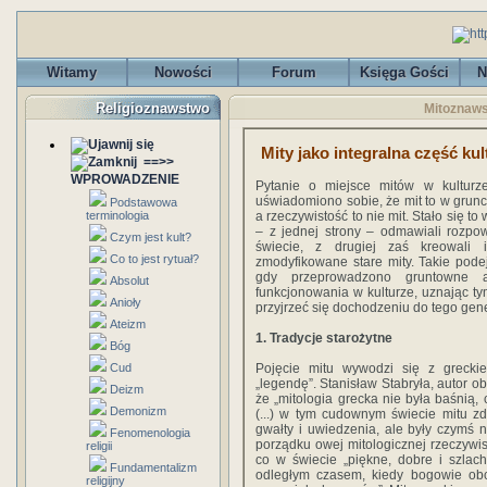
Witamy
Nowości
Forum
Księga Gości
N
Religioznawstwo
Mitoznawst
Mity jako integralna część kul
==>>
WPROWADZENIE
Pytanie o miejsce mitów w kulturz
uświadomiono sobie, że mit to w grunci
Podstawowa
terminologia
a rzeczywistość to nie mit. Stało się to
– z jednej strony – odmawiali rozp
Czym jest kult?
świecie, z drugiej zaś kreowali 
Co to jest rytuał?
zmodyfikowane stare mity. Takie pod
gdy przeprowadzono gruntowne a
Absolut
funkcjonowania w kulturze, uznając ty
Anioły
przyjrzeć się dochodzeniu do tego gen
Ateizm
1. Tradycje starożytne
Bóg
Cud
Pojęcie mitu wywodzi się z greck
„legendę”. Stanisław Stabryła, autor ob
Deizm
że „mitologia grecka nie była baśnią,
Demonizm
(...) w tym cudownym świecie mitu zd
gwałty i uwiedzenia, ale były czymś 
Fenomenologia
porządku owej mitologicznej rzeczywis
religii
co w świecie „piękne, dobre i szlac
Fundamentalizm
odległym czasem, kiedy bogowie obco
religijny