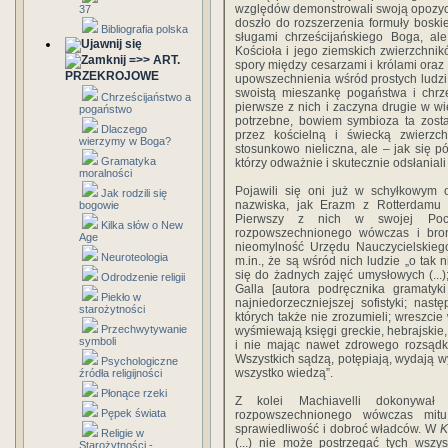
względów demonstrowali swoją opozycj
37
doszło do rozszerzenia formuły boskie
Bibliografia polska
sługami chrześcijańskiego Boga, a
Kościoła i jego ziemskich zwierzchn
=>> ART.
spory między cesarzami i królami oraz
PRZEKROJOWE
upowszechnienia wśród prostych ludzi ta
swoistą mieszankę pogaństwa i chrze
Chrześcijaństwo a
pierwsze z nich i zaczyna drugie w w
pogaństwo
potrzebne, bowiem symbioza ta zosta
Dlaczego
przez kościelną i świecką zwierzc
wierzymy w Boga?
stosunkowo nieliczna, ale – jak się 
Gramatyka
którzy odważnie i skutecznie odsłaniali
moralności
Pojawili się oni już w schyłkowym 
Jak rodzili się
nazwiska, jak Erazm z Rotterdamu (
bogowie
Pierwszy z nich w swojej Pochw
Kilka słów o New
rozpowszechnionego wówczas i bron
Age
nieomylność Urzędu Nauczycielskiego
Neuroteologia
m.in., że są wśród nich ludzie „o tak
się do żadnych zajęć umysłowych (...);
Odrodzenie religii
Galla [autora podręcznika gramatyki
Piekło w
najniedorzeczniejszej sofistyki; nast
starożytności
których także nie zrozumieli; wreszcie
Przechwytywanie
wyśmiewają księgi greckie, hebrajskie,
symboli
i nie mając nawet zdrowego rozsądku
Wszystkich sądzą, potępiają, wydają wy
Psychologiczne
wszystko wiedzą”.
źródła religijności
Płonące rzeki
Z kolei Machiavelli dokonywał d
Pępek świata
rozpowszechnionego wówczas mit
sprawiedliwość i dobroć władców. W
K
Religie w
(...) nie może postrzegać tych wszyst
Starożytności -