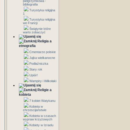
pielgrzymkowa -
bibliografia
Turystyka religijna
1
Turystyka religijna
we Francji
Świątynie które
warto zobaczyć
Religia a
etnografia
Cmentarze polskie
Jajka wielkanocne
Podłaźniczka
Stary rok
Upiór!
Wampiry i Wilkołaki
Religie a
kobieta
7 kobiet Watykanu
Kobieta w
chrzescijaństwie
Kobieta w czasach
wypraw krzyżowych
Kobiety w Izraelu