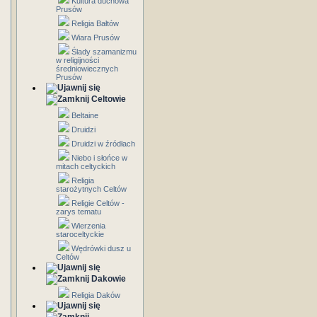
Kultura duchowa
Prusów
Religia Bałtów
Wiara Prusów
Ślady szamanizmu
w religijności
średniowiecznych
Prusów
Celtowie
Beltaine
Druidzi
Druidzi w źródłach
Niebo i słońce w
mitach celtyckich
Religia
starożytnych Celtów
Religie Celtów -
zarys tematu
Wierzenia
staroceltyckie
Wędrówki dusz u
Celtów
Dakowie
Religia Daków