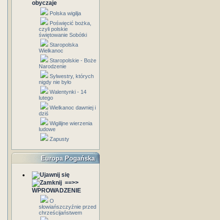
obyczaje
Polska wigilja
Poświęcić bożka,
czyli polskie
świętowanie Sobótki
Staropolska
Wielkanoc
Staropolskie - Boże
Narodzenie
Sylwestry, których
nigdy nie było
Walentynki - 14
lutego
Wielkanoc dawniej i
dziś
Wigilijne wierzenia
ludowe
Zapusty
Europa Pogańska
==>>
WPROWADZENIE
O
słowiańszczyźnie przed
chrześcijaństwem