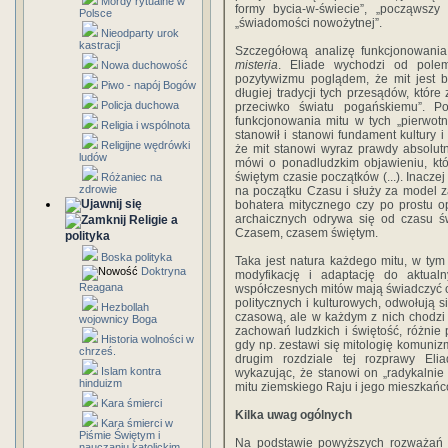
Mordy rytualne w
formy bycia-w-świecie”, „począwszy
Polsce
„świadomości nowożytnej”.
Nieodparty urok
kastracji
Szczegółową analizę funkcjonowania
misteria
. Eliade wychodzi od pole
Nowa duchowość
pozytywizmu poglądem, że mit jest 
Piwo - napój Bogów
długiej tradycji tych przesądów, któr
Policja duchowa
przeciwko światu pogańskiemu”. P
funkcjonowania mitu w tych „pierwotn
Religia i wspólnota
stanowił i stanowi fundament kultury 
Religijne wędrówki
że mit stanowi wyraz prawdy absolutn
ludów
mówi o ponadludzkim objawieniu, któ
świętym czasie początków (...). Inaczej
Różaniec na
zdrowie
na początku Czasu i służy za model 
bohatera mitycznego czy po prostu o
archaicznych odrywa się od czasu ś
Religie a
Czasem, czasem świętym.
polityka
Boska polityka
Taka jest natura każdego mitu, w tym
Doktryna
modyfikację i adaptację do aktual
Reagana
współczesnych mitów mają świadczyć o 
politycznych i kulturowych, odwołują s
Hezbollah
czasową, ale w każdym z nich chodzi
wojownicy Boga
zachowań ludzkich i świętość, różni
Historia wolności w
gdy np. zestawi się mitologię komuniz
chrześ.
drugim rozdziale tej rozprawy Eli
Islam kontra
wykazując, że stanowi on „radykalnie
hinduizm
mitu ziemskiego Raju i jego mieszkańc
Kara śmierci
Kilka uwag ogólnych
Kara śmierci w
Piśmie Świętym i
Na podstawie powyższych rozważań m
nauczaniu katolickim