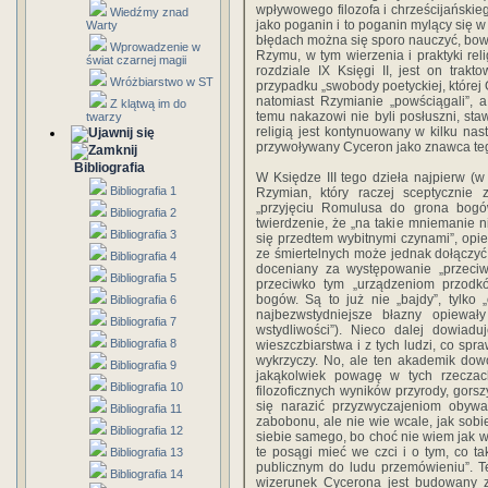
wpływowego filozofa i chrześcijańskie
Wiedźmy znad
jako poganin i to poganin mylący się w
Warty
błędach można się sporo nauczyć, bowie
Wprowadzenie w
Rzymu, w tym wierzenia i praktyki rel
świat czarnej magii
rozdziale IX Księgi II, jest on trak
Wróżbiarstwo w ST
przypadku „swobody poetyckiej, której 
natomiast Rzymianie „powściągali”, a
Z klątwą im do
temu nakazowi nie byli posłuszni, sta
twarzy
religią jest kontynuowany w kilku nast
przywoływany Cyceron jako znawca te
Bibliografia
W Księdze III tego dzieła najpierw (w
Bibliografia 1
Rzymian, który raczej sceptycznie
„przyjęciu Romulusa do grona bogó
Bibliografia 2
twierdzenie, że „na takie mniemanie ni
Bibliografia 3
się przedtem wybitnymi czynami”, opie
ze śmiertelnych może jednak dołączyć
Bibliografia 4
doceniany za występowanie „przeci
Bibliografia 5
przeciwko tym „urządzeniom przodków
bogów. Są to już nie „bajdy”, tylko 
Bibliografia 6
najbezwstydniejsze błazny opiewały
Bibliografia 7
wstydliwości”). Nieco dalej dowiad
Bibliografia 8
wieszczbiarstwa i z tych ludzi, co spr
wykrzyczy. No, ale ten akademik dow
Bibliografia 9
jakąkolwiek powagę w tych rzeczac
Bibliografia 10
filozoficznych wyników przyrody, gorsz
się narazić przyzwyczajeniom obywat
Bibliografia 11
zabobonu, ale nie wie wcale, jak sobi
Bibliografia 12
siebie samego, bo choć nie wiem jak 
te posągi mieć we czci i o tym, co ta
Bibliografia 13
publicznym do ludu przemówieniu”. Te
Bibliografia 14
wizerunek Cycerona jest budowany 