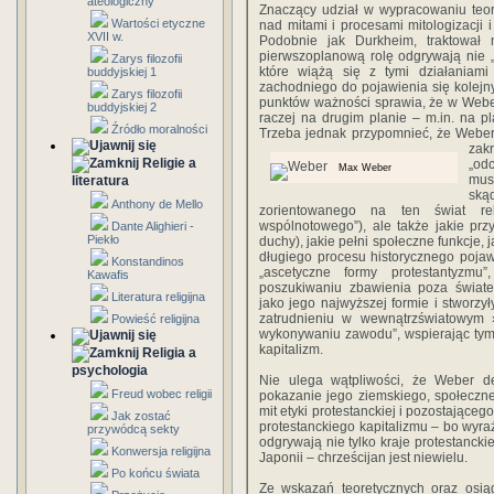
ateologiczny
Znaczący udział w wypracowaniu teo
Wartości etyczne
nad mitami i procesami mitologizacji
XVII w.
Podobnie jak Durkheim, traktował 
pierwszoplanową rolę odgrywają nie „
Zarys filozofii
które wiążą się z tymi działaniami
buddyjskiej 1
zachodniego do pojawienia się kolejnyc
Zarys filozofii
punktów ważności sprawia, że w Weber
buddyjskiej 2
raczej na drugim planie – m.in. na p
Źródło moralności
Trzeba jednak przypomnieć, że Weber
zak
Religie a
„od
Max Weber
mus
literatura
ską
Anthony de Mello
zorientowanego na ten świat rel
wspólnotowego”), ale także jakie przy
Dante Alighieri -
Piekło
duchy), jakie pełni społeczne funkcje, 
długiego procesu historycznego pojawia
Konstandinos
„ascetyczne formy protestantyzmu”
Kawafis
poszukiwaniu zbawienia poza światem 
Literatura religijna
jako jego najwyższej formie i stworzy
zatrudnieniu w wewnątrzświatowym »
Powieść religijna
wykonywaniu zawodu”, wspierając tym
kapitalizm.
Religia a
psychologia
Nie ulega wątpliwości, że Weber d
Freud wobec religii
pokazanie jego ziemskiego, społeczn
mit etyki protestanckiej i pozostają
Jak zostać
protestanckiego kapitalizmu – bo wyr
przywódcą sekty
odgrywają nie tylko kraje protestanckie,
Konwersja religijna
Japonii – chrześcijan jest niewielu.
Po końcu świata
Ze wskazań teoretycznych oraz osiąg