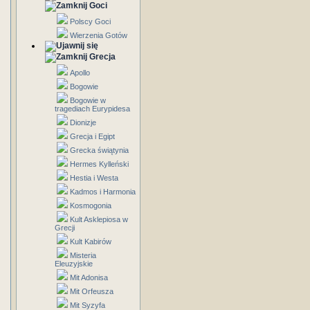
Goci
Polscy Goci
Wierzenia Gotów
Grecja
Apollo
Bogowie
Bogowie w
tragediach Eurypidesa
Dionizje
Grecja i Egipt
Grecka świątynia
Hermes Kylleński
Hestia i Westa
Kadmos i Harmonia
Kosmogonia
Kult Asklepiosa w
Grecji
Kult Kabirów
Misteria
Eleuzyjskie
Mit Adonisa
Mit Orfeusza
Mit Syzyfa