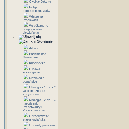
Okolice Bałtyku
Religie
Indoeuropejczyków
Wierzenia
Prasłowian
Współczesne
neopogaństwo
słowiańskie
Słowianie
Arkona
Badania nad
Słowianami
Kupalnocka
Ludowe
kosmogonie
Mazowsze
pogańskie
Mitologia - 1 cz. - O
wielkim dzbanie
Zerywanów
Mitologia - 2 cz. - O
narodzeniu
Przestworzy i
Przedstworzów
Obrzędowość
starosłowiańska
Obrzędy powitania
lata