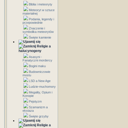
Biblia i meteoryty
Meteoryt w sztuce
materialnej
Podania, legendy i
przepowiednie
Znaczenie i
symbolika meteorytów
Święte kamienie
Religie a
halucynogeny
Asasyni -
Fanatyczni mordercy
Bogini maku
Budowniczowie
mostu
LSD a New Age
Ludzie-muchomory
Megality, Opium i
Konopie
Pejotyzm
Szamanizm a
ekstaza
Święte grzyby
Religie a