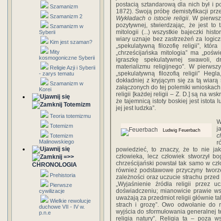
postacią sztandarową dla nich był i 
Szamanizm
1872). Swoją próbę demistyfikacji pr
Szamanizm 2
Wykładach o istocie religii
. W pierwszy
pozytywnej, stwierdzając, że jest to t
Szamanizm w
mitologii (...) wszystkie bajeczki histo
Syberii
wiary uznaje bez zastrzeżeń za logi
Kim jest szaman?
„spekulatywną filozofię religii”, któr
Mity
„chrześcijańska mitologia” ma „poświęc
kosmogoniczne Syberii
igraszkę spekulatywnej swawoli, 
materializmu religijnego”. W pierws
Religie Azji i Syberii
„spekulatywną filozofią religii” He
- zarys tematu
dokładniej z kryjącym się za tą wiar
Szamanizm w
załączonych do tej polemiki wnioskach
Korei
religii [każdej religii – Z. D.] są na w
że tajemnicą istoty boskiej jest istota
Totemizm
jej jest ludzka”.
Teoria totemizmu
Totemizm
j
Ludwig Feuerbach
c
Totemizm
Malinowskiego
r
powiedzieć, to znaczy, że to nie jak
człowieka, lecz człowiek stworzył b
=>>
chrześcijański powstał tak samo w czł
CHRONOLOGIA
również podstawowe przyczyny tworze
Prehistoria
zależności oraz uczucie strachu prze
„Wyjaśnienie źródła religii przez 
Pierwsze
doświadczeniu; mianowicie prawie ws
cywilizacje
uważają za przedmiot religii głównie ta
Wielkie rewolucje
strach i grozę”. Owo odwołanie do re
duchowe VII - IV w.
wyjścia do sformułowania generalnej te
p.n.e
religia natury”. Religia ta – poza 