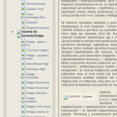
powiązane i shierarchizowane, przy 
Wszechwiedza
mądrość zorientowana na to, co abso
zależności od kontekstu –
mądrością 
Zabawa i kult
argument, ocenę, miarę, propozycję, 
Zarys
oznaczał dla nich m.in. zasadę i intelig
fenomenologii ofiary
Świetość
W kulturze rzymskiej niejeden z grec
występujący w nich bogowie i herosi st
Święta przestrzeń
zmienili imiona z greckich na rzymskie
Hera stała się rzymską Juno itd. Do
Religia
również postacie wywodzące się z mit
Jaczynowska w swojej monografii poświ
Religia - jedna z
panteonu etruskiego największy wpły
definicji
Menrva, która zyskała ogromne znacz
Czym jest religia?
świątyni kapitolińskiej dla Jowisza, 
Religia - zjawisko
zbudowano pod Adwentem świątynię dl
naturalne
odpowiednikiem Hermesa. (...) Boginią
której znaczenie wzrosło znacznie po j
Klasyfikacja religii
rodzimych i hellenistycznych kultów
Etnologia religii
religijności”, to znaczy religijności po
półboskie oraz w inne mniej lub bar
Religia
Bocheńskiego
zróżnicowane praktyki religijne lub 
między tym, co mityczne, oraz tym, co 
Religia Durkheima
mityczne za bardziej rzeczywiste niż s
Religia Rousseau
Jednym 
Religia Skinnera
niebezpiecz
Cyceron
Religia
p.n.e.), sł
obywatelska
senatora i
Religia w XIX wieku
wątpliwościom i zastrzeżeniom wobec
rozprawach – w sposób najpełniejsz
Religia w kulturze
bogów
. Pierwszą z postawionych prz