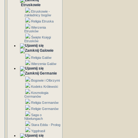
Etruskowie
Etruskowie -
zakładnicy bogów
Religia Etruska
Wierzenia
Etrusków
Święte Księgi
Etrusków
Galowie
Religia Galów
Wierzenia Galów
Germanie
Bogowie i Olbrzymi
Kodeks Królewski
Kosmologia
Germanów
Religia Germanów
Religie Germanów
Saga o
Nibelungach
Stara Edda - Prolog
Yggdrasil