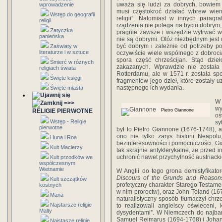
uważa się ludzi za dobrych, bowiem
wprowadzenie
musi częstokroć działać wbrew wier
Wstęp do geografii
religii”. Natomiast w innych paragr
religii
rządzenia nie polega na byciu dobrym, 
Zatyczka
pragnie zawsze i wszędzie wytrwać w 
panieńska
nie są dobrymi. Otóż niezbędnym jest dl
być dobrym i zależnie od potrzeby po
Zaświaty w
literaturze i w sztuce
oczywiście wiele wspólnego z dobrocią
spora część chrześcijan. Stąd dzieł
Śmierć w różnych
zakazanych. Wprawdzie nie został
religiach świata
Rotterdamu, ale w 1571 r. została spo
Święte księgi
fragmentów jego dzieł, które zostały 
następnego ich wydania.
Święte miasta
W 
=>>
wy
RELIGIE PIERWOTNE
Pietro Giannone
oś
Wstęp - Religie
sy
pierwotne
był to Pietro Giannone (1676-1748), 
ono nie tylko zarys historii Neapol
Huna i Roa
bezinteresowności i pomocniczości. G
Kult Macierzy
tak skrajnie antyklerykalne, że przed 
uchronić nawet przychylność austriacki
Kult przodków we
współczesnym
Wietnamie
W Anglii do tego grona demistyfikator
Discours of the Grunds and Reasons 
Kult szczątków
profetyczny charakter Starego Testamen
kostnych
w nim proroctw), oraz John Toland (16
Mana
naturalistyczny sposób tłumaczył chrze
Najstarsze religie
to realizowali angielscy oświeceni,
Malty
dysydentami”. W Niemczech do najbar
Samuel Reimarus (1694-1768) i Johan
Najstasze religie