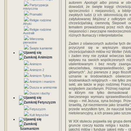
autorem
Apologii albo pisma w obr
Partycypacja
dowodził, że święte księgi chrześci
mistyczna
sprzeczności i niejasności), a bib
Pramatki
zwykłych ludzi (z ich skłonnością do
zatytułowanej
Mojżesz z odkrytym ob
Religie rodzime
chrześcijańską ciemnotą Ślepowit o
Afryki
tematem prowadzonej przez nich dysku
Religie rodzime
niejasności i zwyczajne niedorzecznoś
Australii
różnych tłumaczy i interpretatorów.
Wierzenia
pierwotne
Żaden z oświeconych autorów tych dem
przyczynił się w większym stopni
Święte kamienie
chrześcijańskich mitów niż Wolter (Volt
i żaden inny nie zyskał wówczas taki
Animizm
wpływu na swoich współczesnych niż t
utalentowanym i bez reszty zaanga
Animizm
okrucieństwa, niesprawiedliwości, 
Animizm 2
głównych”. Już pierwsze z jego filozof
Animizm Tylora
uznanie w środowiskach oświecon
środowiskach religijnych – nie tylko zr
Animizm i manizm
sekt, ale także w jego rodzimej Franc
Dusza w animizmie
względem zacofanym. Później napisał 
w którym nie tylko demaskował ni
Dusze i duchy
ówczesnego wymiaru sprawiedliwości,
niego – mit Jezusa, syna bożego. Prze
Fetyszyzm
Izraelitą, żył niezmiennie jako Izraelita”
przede wszystkim tym, że nauczał tole
Fetyszyzm
nietolerancyjny, a ich prawa jako szcze
Kult fetyszów
W XIX stuleciu pojawiła się grupa demi
gruncie rzeczy każda religia i każda
Szamanizm
jakichś mitów i funduje jakieś mity – 