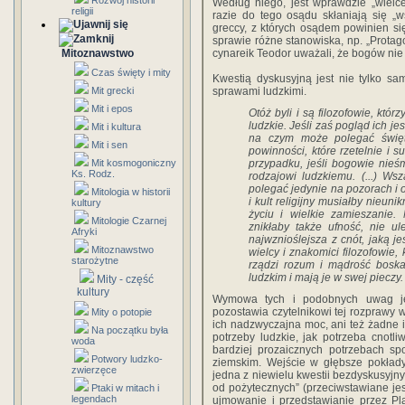
Rozwój historii
Według niego, jest wprawdzie „wielc
religii
razie do tego osądu skłaniają się „ws
greccy, z których osądem powinien się
sprawie różne stanowiska, np. „Protago
Mitoznawstwo
cynareik Teodor uważali, że bogów nie
Czas święty i mity
Kwestią dyskusyjną jest nie tylko sam
Mit grecki
sprawami ludzkimi.
Mit i epos
Otóż byli i są filozofowie, kt
ludzkie. Jeśli zaś pogląd ich j
Mit i kultura
na czym może polegać święt
Mit i sen
powinności, które rzetelnie i
Mit kosmogoniczny
przypadku, jeśli bogowie nieśm
Ks. Rodz.
rodzajowi ludzkiemu. (...) Ws
polegać jedynie na pozorach i
Mitologia w historii
i kult religijny musiałby nieun
kultury
życiu i wielkie zamieszanie
Mitologie Czarnej
znikłaby także ufność, nie ul
Afryki
najwznioślejsza z cnót, jaką j
Mitoznawstwo
wielcy i znakomici filozofowie, 
starożytne
rządzi rozum i mądrość boska
ludzkim i mają je w swej pieczy.
Mity - część
kultury
Wymowa tych i podobnych uwag je
pozostawia czytelnikowi tej rozprawy 
Mity o potopie
ich nadzwyczajna moc, ani też żadne i
Na początku była
potrzeby ludzkie, jak potrzeba cnotl
woda
bardziej prozaicznych potrzebach sp
Potwory ludzko-
ziemskim. Wejście w głębsze pokłady
zwierzęce
jedna z niewielu kwestii bezdyskusyjny
od pożytecznych” (przeciwstawiane jes
Ptaki w mitach i
legendach
ujmowanie i przedstawianie przez P