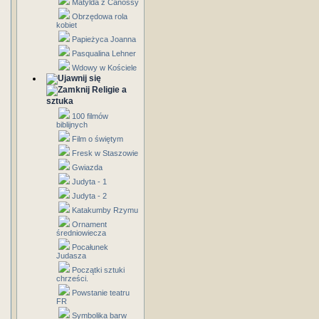
Matylda z Canossy
Obrzędowa rola
kobiet
Papieżyca Joanna
Pasqualina Lehner
Wdowy w Kościele
Religie a
sztuka
100 filmów
biblijnych
Film o świętym
Fresk w Staszowie
Gwiazda
Judyta - 1
Judyta - 2
Katakumby Rzymu
Ornament
średniowiecza
Pocałunek
Judasza
Początki sztuki
chrześci.
Powstanie teatru
FR
Symbolika barw