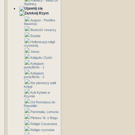
Połowcy - Baba ze
Stadnicy
Rzym
August - Pontifex
Maximus
Boskość cesarzy
Eneida
Hellenizacji religii
rzymskiej
Janus
Kaligula i Żydzi
Kolegium
pontyfików - 1
Kolegium
pontyfików - 2
Kto pierwszy palił
księgi
Kult Kybele w
Rzymie
Od Romulusa do
Republiki
Parentalia, Lemuria
Pliniusz St. o Bogu
Religie Cesarstwa
Religie rzymskie