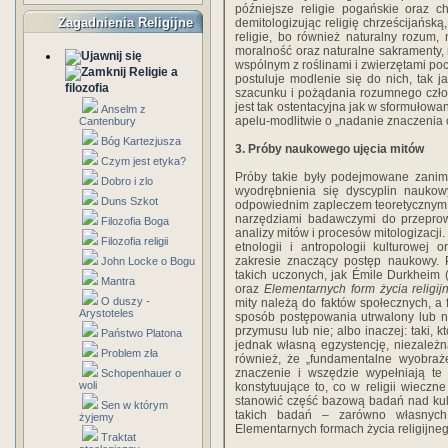
późniejsze religie pogańskie oraz c
Zagadnienia Religijne
demitologizując religię chrześcijańską, 
religie, bo również naturalny rozum, 
moralność oraz naturalne sakramenty,
wspólnym z roślinami i zwierzętami poc
Religie a
postuluje modlenie się do nich, tak j
filozofia
szacunku i pożądania rozumnego czło
jest tak ostentacyjna jak w sformułow
Anselm z
apelu-modlitwie o „nadanie znaczenia 
Cantenbury
Bóg Kartezjusza
3. Próby naukowego ujęcia mitów
Czym jest etyka?
Próby takie były podejmowane zanim
Dobro i zlo
wyodrębnienia się dyscyplin nauko
Duns Szkot
odpowiednim zapleczem teoretycznym
narzędziami badawczymi do przepro
Filozofia Boga
analizy mitów i procesów mitologizacji
Filozofia religii
etnologii i antropologii kulturowej
zakresie znaczący postęp naukowy. 
John Locke o Bogu
takich uczonych, jak Émile Durkheim 
Mantra
oraz
Elementarnych form życia religij
O duszy -
mity należą do faktów społecznych, a f
Arystoteles
sposób postępowania utrwalony lub n
przymusu lub nie; albo inaczej: taki,
Państwo Platona
jednak własną egzystencję, niezależn
Problem zła
również, że „fundamentalne wyobraże
znaczenie i wszędzie wypełniają te
Schopenhauer o
woli
konstytuujące to, co w religii wieczn
stanowić część bazową badań nad kult
Sen w którym
takich badań – zarówno własnych,
żyjemy
Elementarnych formach życia religijneg
Traktat