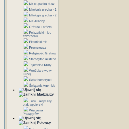
Mit o upadku dusz
Mitologia grecka - 1
Mitologia grecka - 2
Nić Ariadny
Orfeusz i orfizm
Pelazgijski mit o
stworzeniu
Platoński mit
Prometeusz
Religijność Greków
Starożytne misteria
Tajemnica Krety
Wróżbiarstwo w
Grecji
Świat homerycki
Świątynia Artemidy
Madziarzy
Turul - mityczny
ptak węgierski
Wierzenia
Prawęgrów
Połowcy