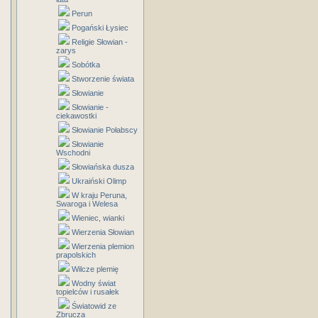
Perun
Pogański Łysiec
Religie Słowian -
zarys
Sobótka
Stworzenie świata
Słowianie
Słowianie -
ciekawostki
Słowianie Połabscy
Słowianie
Wschodni
Słowiańska dusza
Ukraiński Olimp
W kraju Peruna,
Swaroga i Welesa
Wieniec, wianki
Wierzenia Słowian
Wierzenia plemion
prapolskich
Wilcze plemię
Wodny świat
topielców i rusałek
Światowid ze
Zbrucza