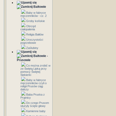
Bałtowie
Baby w fabryce
męczenników - cz. 2
Groby końskie
Obrzęd
ciałopalenia
Religia Bałtów
Uroczystości
pogrzebowe
Zaślubiny
Bałtowie -
Prusowie
Co można zrobić w
ze Świętą Lipką przy
pomocy Świętej
Siekierki
Baby w fabryce
męczenników czyli o
religii Prusów ciąg
dalszy
Baba Pruska z
Prątnicy
Do czego Prusom
służyły ścięte głowy
Kamienne baby