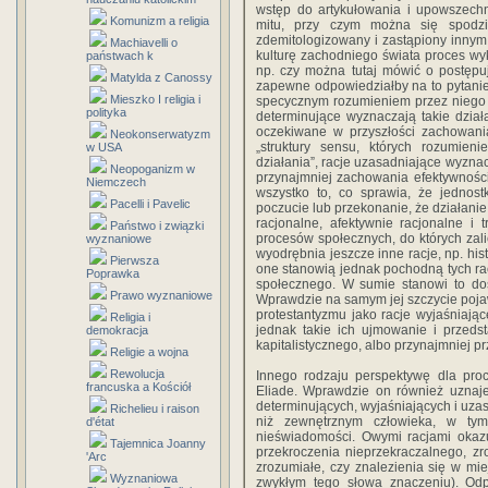
wstęp do artykułowania i upowszech
Komunizm a religia
mitu, przy czym można się spodzi
zdemitologizowany i zastąpiony innym
Machiavelli o
kulturę zachodniego świata proces wyka
państwach k
np. czy można tutaj mówić o postępuj
Matylda z Canossy
zapewne odpowiedziałby na to pytanie
Mieszko I religia i
specycznym rozumieniem przez niego rac
polityka
determinujące wyznaczają takie dział
oczekiwane w przyszłości zachowania
Neokonserwatyzm
„struktury sensu, których rozumien
w USA
działania”, racje uzasadniające wyznac
Neopoganizm w
przynajmniej zachowania efektywności
Niemczech
wszystko to, co sprawia, że jednos
Pacelli i Pavelic
poczucie lub przekonanie, że działanie
racjonalne, afektywnie racjonalne i t
Państwo i związki
procesów społecznych, do których zalic
wyznaniowe
wyodrębnia jeszcze inne racje, np. hist
Pierwsza
one stanowią jednak pochodną tych racj
Poprawka
społecznego. W sumie stanowi to dosy
Prawo wyznaniowe
Wprawdzie na samym jej szczycie pojaw
protestantyzmu jako racje wyjaśniają
Religia i
jednak takie ich ujmowanie i przeds
demokracja
kapitalistycznego, albo przynajmniej pr
Religie a wojna
Rewolucja
Innego rodzaju perspektywę dla proce
francuska a Kościół
Eliade. Wprawdzie on również uznaje t
determinujących, wyjaśniających i uz
Richelieu i raison
niż zewnętrznym człowieka, w ty
d'état
nieświadomości. Owymi racjami okazuj
Tajemnica Joanny
przekroczenia nieprzekraczalnego, zr
'Arc
zrozumiałe, czy znalezienia się w mi
Wyznaniowa
zwykłym tego słowa znaczeniu). Odpo