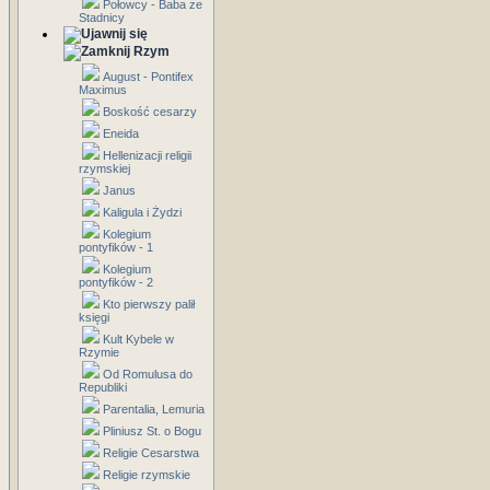
Połowcy - Baba ze
Stadnicy
Rzym
August - Pontifex
Maximus
Boskość cesarzy
Eneida
Hellenizacji religii
rzymskiej
Janus
Kaligula i Żydzi
Kolegium
pontyfików - 1
Kolegium
pontyfików - 2
Kto pierwszy palił
księgi
Kult Kybele w
Rzymie
Od Romulusa do
Republiki
Parentalia, Lemuria
Pliniusz St. o Bogu
Religie Cesarstwa
Religie rzymskie