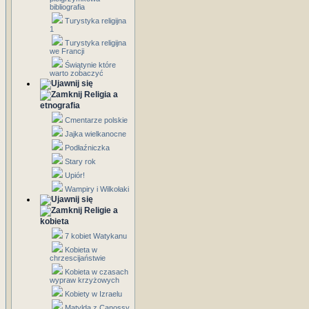
bibliografia
Turystyka religijna
1
Turystyka religijna
we Francji
Świątynie które
warto zobaczyć
Religia a
etnografia
Cmentarze polskie
Jajka wielkanocne
Podłaźniczka
Stary rok
Upiór!
Wampiry i Wilkołaki
Religie a
kobieta
7 kobiet Watykanu
Kobieta w
chrzescijaństwie
Kobieta w czasach
wypraw krzyżowych
Kobiety w Izraelu
Matylda z Canossy