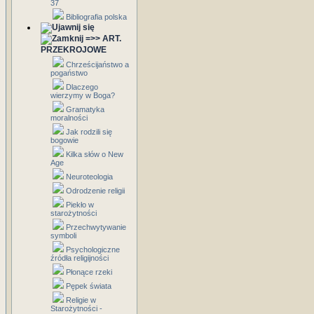
37
Bibliografia polska
=>> ART.
PRZEKROJOWE
Chrześcijaństwo a
pogaństwo
Dlaczego
wierzymy w Boga?
Gramatyka
moralności
Jak rodzili się
bogowie
Kilka słów o New
Age
Neuroteologia
Odrodzenie religii
Piekło w
starożytności
Przechwytywanie
symboli
Psychologiczne
źródła religijności
Płonące rzeki
Pępek świata
Religie w
Starożytności -