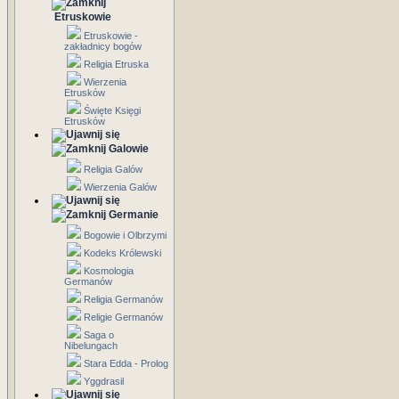
Etruskowie
Etruskowie -
zakładnicy bogów
Religia Etruska
Wierzenia
Etrusków
Święte Księgi
Etrusków
Galowie
Religia Galów
Wierzenia Galów
Germanie
Bogowie i Olbrzymi
Kodeks Królewski
Kosmologia
Germanów
Religia Germanów
Religie Germanów
Saga o
Nibelungach
Stara Edda - Prolog
Yggdrasil