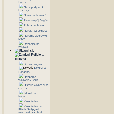
Polsce
Nieodparty urok
kastracji
Nowa duchowość
Piwo - napój Bogów
Policja duchowa
Religia i wspólnota
Religijne wędrówki
ludów
Różaniec na
zdrowie
Religie a
polityka
Boska polityka
Doktryna
Reagana
Hezbollah
wojownicy Boga
Historia wolności w
chrześ.
Islam kontra
hinduizm
Kara śmierci
Kara śmierci w
Piśmie Świętym i
nauczaniu katolickim