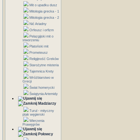
Mit o upadku dusz
Mitologia grecka - 1
Mitologia grecka - 2
Nić Ariadny
Orfeusz i orfizm
Pelazgijski mit o
stworzeniu
Platoński mit
Prometeusz
Religijność Greków
Starożytne misteria
Tajemnica Krety
Wróżbiarstwo w
Grecji
Świat homerycki
Świątynia Artemidy
Madziarzy
Turul - mityczny
ptak węgierski
Wierzenia
Prawęgrów
Połowcy