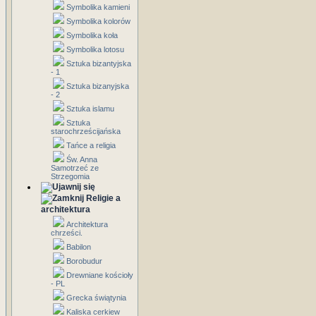
Symbolika kamieni
Symbolika kolorów
Symbolika koła
Symbolika lotosu
Sztuka bizantyjska
- 1
Sztuka bizanyjska
- 2
Sztuka islamu
Sztuka
starochrześcijańska
Tańce a religia
Św. Anna
Samotrzeć ze
Strzegomia
Religie a
architektura
Architektura
chrześci.
Babilon
Borobudur
Drewniane kościoły
- PL
Grecka świątynia
Kaliska cerkiew