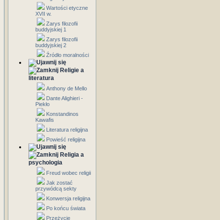
Wartości etyczne
XVII w.
Zarys filozofii
buddyjskiej 1
Zarys filozofii
buddyjskiej 2
Źródło moralności
Religie a
literatura
Anthony de Mello
Dante Alighieri -
Piekło
Konstandinos
Kawafis
Literatura religijna
Powieść religijna
Religia a
psychologia
Freud wobec religii
Jak zostać
przywódcą sekty
Konwersja religijna
Po końcu świata
Przeżycie