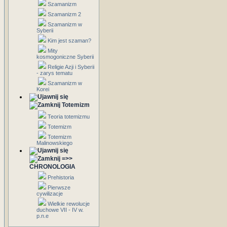
Szamanizm
Szamanizm 2
Szamanizm w
Syberii
Kim jest szaman?
Mity
kosmogoniczne Syberii
Religie Azji i Syberii
- zarys tematu
Szamanizm w
Korei
Totemizm
Teoria totemizmu
Totemizm
Totemizm
Malinowskiego
=>>
CHRONOLOGIA
Prehistoria
Pierwsze
cywilizacje
Wielkie rewolucje
duchowe VII - IV w.
p.n.e