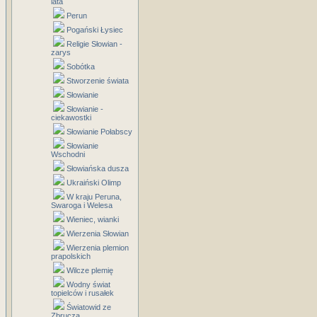
lata
Perun
Pogański Łysiec
Religie Słowian -
zarys
Sobótka
Stworzenie świata
Słowianie
Słowianie -
ciekawostki
Słowianie Połabscy
Słowianie
Wschodni
Słowiańska dusza
Ukraiński Olimp
W kraju Peruna,
Swaroga i Welesa
Wieniec, wianki
Wierzenia Słowian
Wierzenia plemion
prapolskich
Wilcze plemię
Wodny świat
topielców i rusałek
Światowid ze
Zbrucza