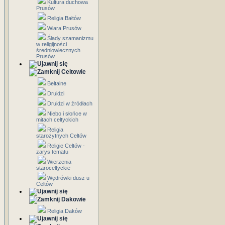
Kultura duchowa
Prusów
Religia Bałtów
Wiara Prusów
Ślady szamanizmu
w religijności
średniowiecznych
Prusów
Celtowie
Beltaine
Druidzi
Druidzi w źródłach
Niebo i słońce w
mitach celtyckich
Religia
starożytnych Celtów
Religie Celtów -
zarys tematu
Wierzenia
staroceltyckie
Wędrówki dusz u
Celtów
Dakowie
Religia Daków