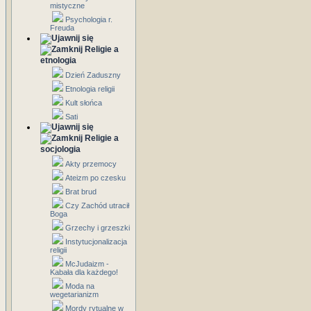
mistyczne
Psychologia r.
Freuda
Religie a
etnologia
Dzień Zaduszny
Etnologia religii
Kult słońca
Sati
Religie a
socjologia
Akty przemocy
Ateizm po czesku
Brat brud
Czy Zachód utracił
Boga
Grzechy i grzeszki
Instytucjonalizacja
religii
McJudaizm -
Kabała dla każdego!
Moda na
wegetarianizm
Mordy rytualne w