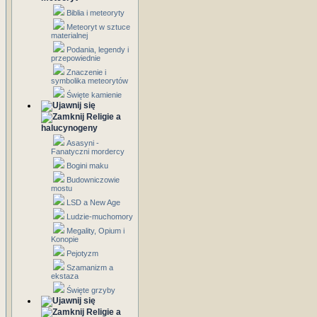
Biblia i meteoryty
Meteoryt w sztuce
materialnej
Podania, legendy i
przepowiednie
Znaczenie i
symbolika meteorytów
Święte kamienie
Religie a
halucynogeny
Asasyni -
Fanatyczni mordercy
Bogini maku
Budowniczowie
mostu
LSD a New Age
Ludzie-muchomory
Megality, Opium i
Konopie
Pejotyzm
Szamanizm a
ekstaza
Święte grzyby
Religie a