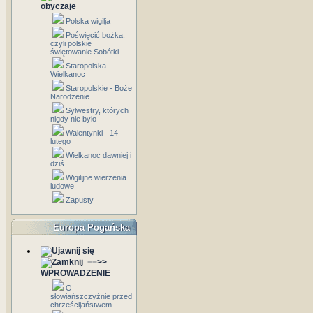
obyczaje
Polska wigilja
Poświęcić bożka,
czyli polskie
świętowanie Sobótki
Staropolska
Wielkanoc
Staropolskie - Boże
Narodzenie
Sylwestry, których
nigdy nie było
Walentynki - 14
lutego
Wielkanoc dawniej i
dziś
Wigilijne wierzenia
ludowe
Zapusty
Europa Pogańska
==>>
WPROWADZENIE
O
słowiańszczyźnie przed
chrześcijaństwem