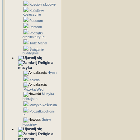
Kościoły słupowe
Kościół w
Kosieczynie
Paestum
Panteon
Początki
architektury PL
Tadż Mahal
Świątynie
buddyjskie
Religie a
muzyka
Hymn
Kolęda
Muzyka Wed
Muzyka
hebrajska
Muzyka kościelna
Początki polifonii
PL
Śpiew
kościelny
Religie a
meteoryt