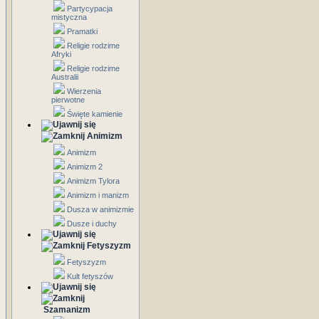
Partycypacja
mistyczna
Pramatki
Religie rodzime
Afryki
Religie rodzime
Australii
Wierzenia
pierwotne
Święte kamienie
Animizm
Animizm
Animizm 2
Animizm Tylora
Animizm i manizm
Dusza w animizmie
Dusze i duchy
Fetyszyzm
Fetyszyzm
Kult fetyszów
Szamanizm