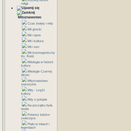
Rozwój historii
religii
Mitoznawstwo
Czas święty i mity
Mit grecki
Mit i epos
Mit i kultura
Mit i sen
Mit kosmogoniczny
Ks. Rodz.
Mitologia w historii
kultury
Mitologie Czarnej
Afryki
Mitoznawstwo
starożytne
Mity - część
kultury
Mity o potopie
Na początku była
woda
Potwory ludzko-
zwierzęce
Ptaki w mitach i
legendach