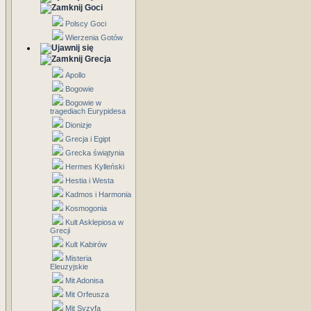
Goci
Polscy Goci
Wierzenia Gotów
Grecja
Apollo
Bogowie
Bogowie w
tragediach Eurypidesa
Dionizje
Grecja i Egipt
Grecka świątynia
Hermes Kylleński
Hestia i Westa
Kadmos i Harmonia
Kosmogonia
Kult Asklepiosa w
Grecji
Kult Kabirów
Misteria
Eleuzyjskie
Mit Adonisa
Mit Orfeusza
Mit Syzyfa