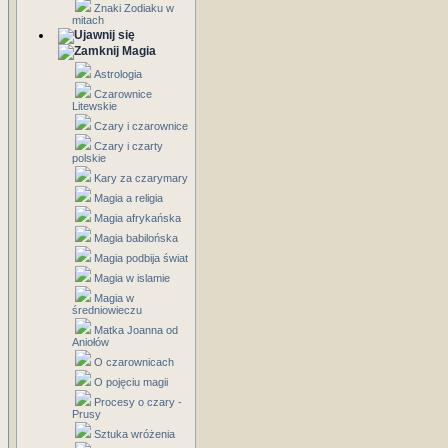
Znaki Zodiaku w
mitach
Magia
Astrologia
Czarownice
Litewskie
Czary i czarownice
Czary i czarty
polskie
Kary za czarymary
Magia a religia
Magia afrykańska
Magia babilońska
Magia podbija świat
Magia w islamie
Magia w
średniowieczu
Matka Joanna od
Aniołów
O czarownicach
O pojęciu magii
Procesy o czary -
Prusy
Sztuka wróżenia