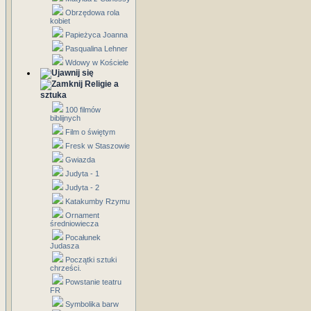
Obrzędowa rola
kobiet
Papieżyca Joanna
Pasqualina Lehner
Wdowy w Kościele
Religie a
sztuka
100 filmów
biblijnych
Film o świętym
Fresk w Staszowie
Gwiazda
Judyta - 1
Judyta - 2
Katakumby Rzymu
Ornament
średniowiecza
Pocałunek
Judasza
Początki sztuki
chrześci.
Powstanie teatru
FR
Symbolika barw