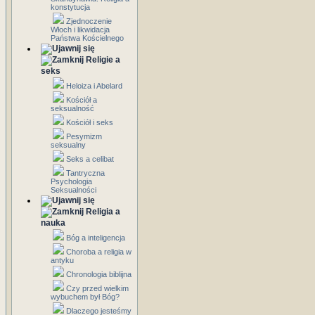
konstytucja
Zjednoczenie
Włoch i likwidacja
Państwa Kościelnego
Religie a
seks
Heloiza i Abelard
Kościół a
seksualność
Kościół i seks
Pesymizm
seksualny
Seks a celibat
Tantryczna
Psychologia
Seksualności
Religia a
nauka
Bóg a inteligencja
Choroba a religia w
antyku
Chronologia biblijna
Czy przed wielkim
wybuchem był Bóg?
Dlaczego jesteśmy