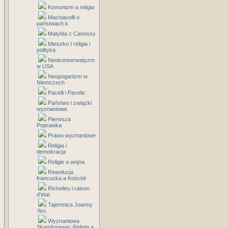
Komunizm a religia
Machiavelli o
państwach k
Matylda z Canossy
Mieszko I religia i
polityka
Neokonserwatyzm
w USA
Neopoganizm w
Niemczech
Pacelli i Pavelic
Państwo i związki
wyznaniowe
Pierwsza
Poprawka
Prawo wyznaniowe
Religia i
demokracja
Religie a wojna
Rewolucja
francuska a Kościół
Richelieu i raison
d'état
Tajemnica Joanny
'Arc
Wyznaniowa
Skandynawia: Religia a