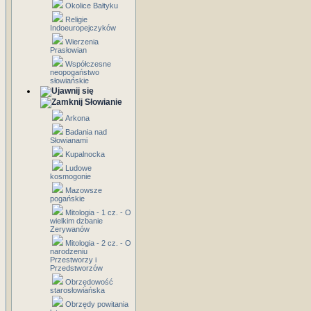
Okolice Bałtyku
Religie
Indoeuropejczyków
Wierzenia
Prasłowian
Współczesne
neopogaństwo
słowiańskie
Słowianie
Arkona
Badania nad
Słowianami
Kupalnocka
Ludowe
kosmogonie
Mazowsze
pogańskie
Mitologia - 1 cz. - O
wielkim dzbanie
Zerywanów
Mitologia - 2 cz. - O
narodzeniu
Przestworzy i
Przedstworzów
Obrzędowość
starosłowiańska
Obrzędy powitania