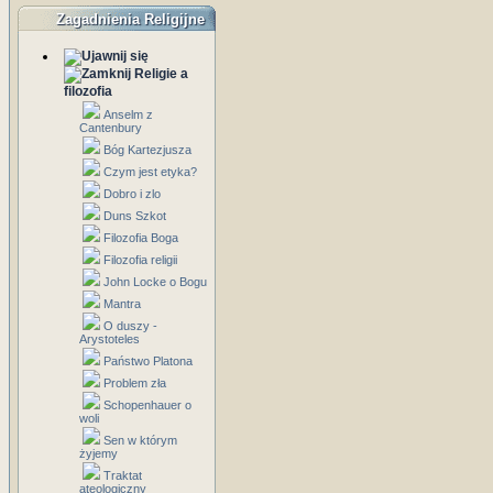
Zagadnienia Religijne
Religie a
filozofia
Anselm z
Cantenbury
Bóg Kartezjusza
Czym jest etyka?
Dobro i zlo
Duns Szkot
Filozofia Boga
Filozofia religii
John Locke o Bogu
Mantra
O duszy -
Arystoteles
Państwo Platona
Problem zła
Schopenhauer o
woli
Sen w którym
żyjemy
Traktat
ateologiczny