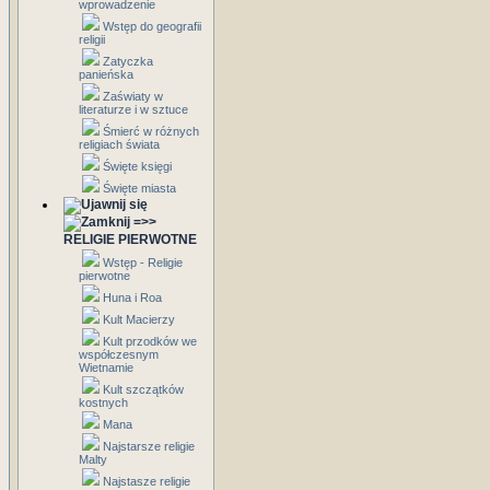
wprowadzenie
Wstęp do geografii
religii
Zatyczka
panieńska
Zaświaty w
literaturze i w sztuce
Śmierć w różnych
religiach świata
Święte księgi
Święte miasta
=>>
RELIGIE PIERWOTNE
Wstęp - Religie
pierwotne
Huna i Roa
Kult Macierzy
Kult przodków we
współczesnym
Wietnamie
Kult szczątków
kostnych
Mana
Najstarsze religie
Malty
Najstasze religie