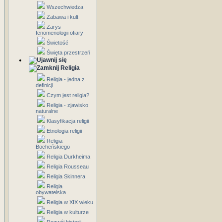
Wszechwiedza
Zabawa i kult
Zarys
fenomenologii ofiary
Świetość
Święta przestrzeń
Religia
Religia - jedna z
definicji
Czym jest religia?
Religia - zjawisko
naturalne
Klasyfikacja religii
Etnologia religii
Religia
Bocheńskiego
Religia Durkheima
Religia Rousseau
Religia Skinnera
Religia
obywatelska
Religia w XIX wieku
Religia w kulturze