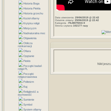
Historia Boga
Historia Piekła
Historia grzechu
Data utworzenia:
29/06/2019 @ 22:42
Kozioł ofiarny
Ostatnie zmiany:
29/06/2019 @ 22:42
Kategoria :
FILMOTEKA II
Krytyka religii
Strona czytana
102177 razy
Mistycyzm
Nadnaturalna moc
Objawienia
Oblicza
reinkarnacji
Ofiara
Opętanie
Piekło
Nikt jeszc
Początki badań
religii PL
Początki
religioznawstwa
Politeizm
Raj
Religijność a
duchowość
Sumienie
Symbol
System ofiarny