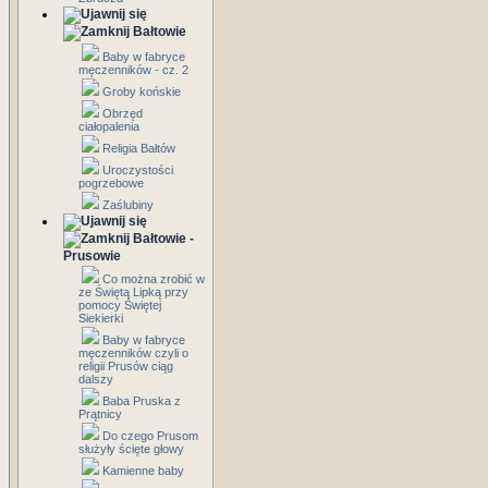
Bałtowie
Baby w fabryce
męczenników - cz. 2
Groby końskie
Obrzęd
ciałopalenia
Religia Bałtów
Uroczystości
pogrzebowe
Zaślubiny
Bałtowie -
Prusowie
Co można zrobić w
ze Świętą Lipką przy
pomocy Świętej
Siekierki
Baby w fabryce
męczenników czyli o
religii Prusów ciąg
dalszy
Baba Pruska z
Prątnicy
Do czego Prusom
służyły ścięte głowy
Kamienne baby