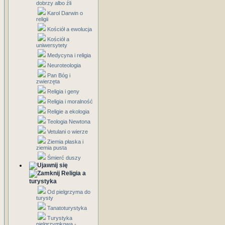
dobrzy albo źli
Karol Darwin o
religii
Kościół a ewolucja
Kościół a
uniwersytety
Medycyna i religia
Neuroteologia
Pan Bóg i
zwierzęta
Religia i geny
Religia i moralność
Religie a ekologia
Teologia Newtona
Vetulani o wierze
Ziemia płaska i
ziemia pusta
Śmierć duszy
Religia a
turystyka
Od pielgrzyma do
turysty
Tanatoturystyka
Turystyka
pielgrzymkowa -