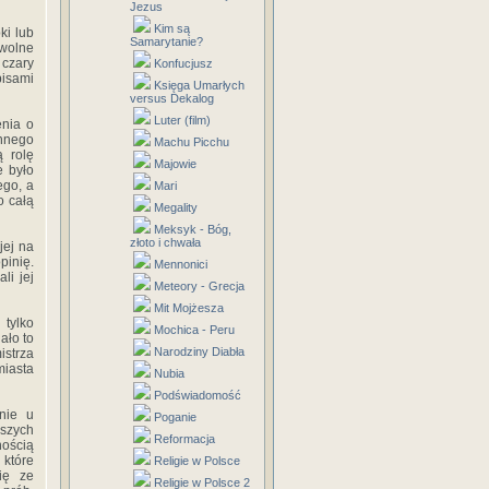
Jezus
Kim są
ki lub
Samarytanie?
 wolne
 czary
Konfucjusz
isami
Księga Umarłych
versus Dekalog
Luter (film)
enia o
unnego
Machu Picchu
ą rolę
Majowie
e było
ego, a
Mari
o całą
Megality
Meksyk - Bóg,
złoto i chwała
jej na
pinię.
Mennonici
li jej
Meteory - Grecja
Mit Mojżesza
 tylko
Mochica - Peru
ało to
Narodziny Diabła
strza
iasta
Nubia
Podświadomość
nie u
Poganie
lszych
Reformacja
nością
 które
Religie w Polsce
ię ze
Religie w Polsce 2