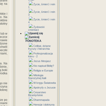
nurami
się na
Życie, śmierć i rein
1
Życie, śmierć i rein
kkie i
3
no. Na
Życie, śmierć i rein
ektóre
4
stotny
Żydowski
cmentarz
 lub w
beczce
prawie
FONOTEKA
adzone
Celibat, dziwne
chwili
fryzury i hierarchia
eczki
niami,
Profesjonalizacja
kleru - 2
Jezus Mesjasz
ka. Na
Kto napisał Biblię?
binie,
ą boki
Religia w Europie
środka
Mitologia
Starożytnej Italii
W kręgu Światowita
go nie
arzyna
Apokryfy o Jezusie
dobrej
Cesarstwo
Bizantyńskie
cze po
Dhammapada
niami
Herezje i doktryna