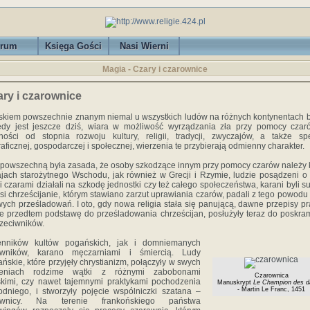
rum
Księga Gości
Nasi Wierni
Magia - Czary i czarownice
ry i czarownice
skiem powszechnie znanym niemal u wszystkich ludów na różnych kontynentach b
edy jest jeszcze dziś, wiara w możliwość wyrządzania zła przy pomocy cza
ności od stopnia rozwoju kultury, religii, tradycji, zwyczajów, a także spe
aficznej, gospodarczej i społecznej, wierzenia te przybierają odmienny charakter.
powszechną była zasada, że osoby szkodzące innym przy pomocy czarów należy 
jach starożytnego Wschodu, jak również w Grecji i Rzymie, ludzie posądzeni o 
 czarami działali na szkodę jednostki czy też całego społeczeństwa, karani byli s
si chrześcijanie, którym stawiano zarzut uprawiania czarów, padali z tego powodu 
ych prześladowań. I oto, gdy nowa religia stała się panującą, dawne przepisy p
e przedtem podstawę do prześladowania chrześcijan, posłużyły teraz do poskra
rzeciwników.
enników kultów pogańskich, jak i domniemanych
owników, karano męczarniami i śmiercią. Ludy
ńskie, które przyjęły chrystianizm, połączyły w swych
zeniach rodzime wątki z różnymi zabobonami
Czarownica
kimi, czy nawet tajemnymi praktykami pochodzenia
Manuskrypt
Le Champion des 
- Martin Le Franc, 1451
dniego, i stworzyły pojęcie wspólniczki szatana –
ownicy. Na terenie frankońskiego państwa