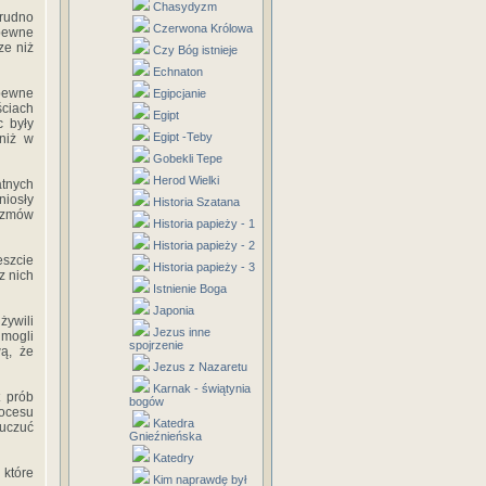
Chasydyzm
trudno
Czerwona Królowa
 pewne
ze niż
Czy Bóg istnieje
Echnaton
pewne
Egipcjanie
ciach
Egipt
 były
Egipt -Teby
 niż w
Gobekli Tepe
Herod Wielki
atnych
niosły
Historia Szatana
izmów
Historia papieży - 1
Historia papieży - 2
eszcie
Historia papieży - 3
z nich
Istnienie Boga
Japonia
żywili
Jezus inne
 mogli
spojrzenie
wą, że
Jezus z Nazaretu
Karnak - świątynia
t prób
bogów
rocesu
Katedra
uczuć
Gnieźnieńska
Katedry
 które
Kim naprawdę był