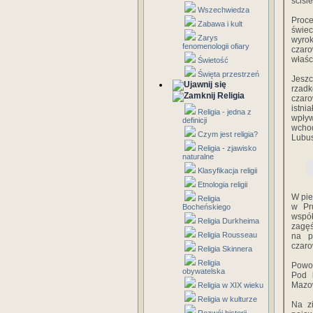
ściśl
Wszechwiedza
Proce
Zabawa i kult
świec
Zarys
wyrok
fenomenologii ofiary
czar
właśc
Świetość
Święta przestrzeń
Jeszc
rzad
Religia
czaro
istni
Religia - jedna z
wpływ
definicji
wchod
Czym jest religia?
Lubus
Religia - zjawisko
naturalne
Klasyfikacja religii
Etnologia religii
W pie
Religia
w Pr
Bocheńskiego
współ
Religia Durkheima
zagęś
Religia Rousseau
na p
czaro
Religia Skinnera
Religia
Powol
obywatelska
Pod 
Mazow
Religia w XIX wieku
Religia w kulturze
Na z