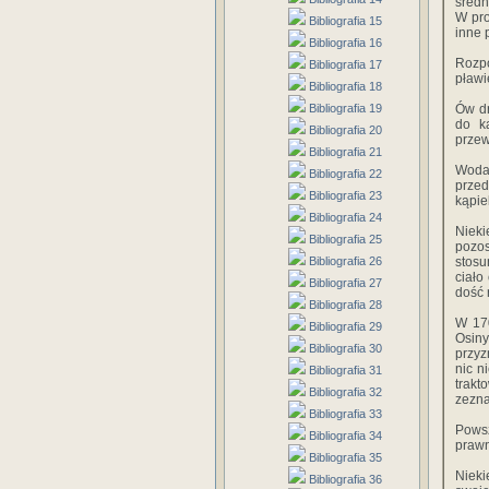
średn
W pro
Bibliografia 15
inne 
Bibliografia 16
Rozp
Bibliografia 17
pławi
Bibliografia 18
Bibliografia 19
Ów dr
do k
Bibliografia 20
przew
Bibliografia 21
Woda 
Bibliografia 22
przed
Bibliografia 23
kąpie
Bibliografia 24
Nieki
Bibliografia 25
pozos
Bibliografia 26
stosu
ciało
Bibliografia 27
dość 
Bibliografia 28
W 170
Bibliografia 29
Osiny
Bibliografia 30
przyz
nic n
Bibliografia 31
trakt
Bibliografia 32
zezna
Bibliografia 33
Pows
Bibliografia 34
prawn
Bibliografia 35
Nieki
Bibliografia 36