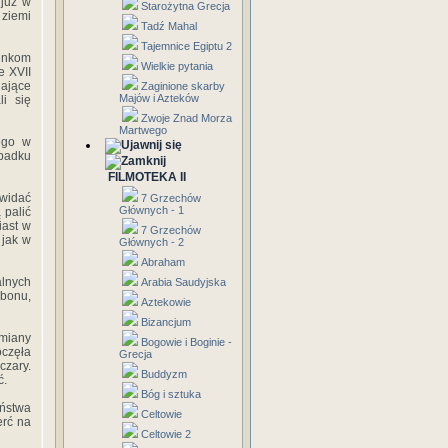
 już w
Starożytna Grecja
 ziemi
Tadź Mahal
Tajemnice Egiptu 2
unkom
Wielkie pytania
e XVII
jające
Zaginione skarby
Majów i Azteków
i się
Zwoje Znad Morza
Martwego
ego w
padku
FILMOTEKA II
 widać
7 Grzechów
Głównych - 1
 palić
iast w
7 Grzechów
 jak w
Głównych - 2
Abraham
alnych
Arabia Saudyjska
obonu,
Aztekowie
Bizancjum
zmiany
Bogowie i Boginie -
częła
Grecja
czary.
Buddyzm
ć.
Bóg i sztuka
aństwa
Celtowie
erć na
Celtowie 2