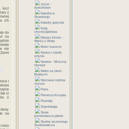
Jezus -
dzieciństwo
, lecz
zary z
Katedra w
emanej
Strasburgu
a ich
Katedry gotyckie
Kody
chrześcijaństwa
ały do
ań na
Masaru Emoto -
 gdzie
Wieści z Wody
powały
Mnisi i kacerze
re nie
 Ziemi
Nauka o stanie
umyslu
Newton - Mroczny
Heretyk
Niebo na ziemi -
Buddyzm
Nieznana rodzina
lsce i
Jezusa
słowa
zajnie
Petra
tak iż
Pierwsza Krucjata
ako o
Piramidy
Scjentologia
stosy.
Skala
te na
porównawcza planet
Skarby wczesnego
Średniowiecza
czary