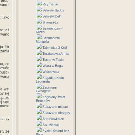
 prób.
Rzymianie
wano i
Sekrety Buddy
Sekrety Delf
 jako
Shangri-La
Szamanizm -
no też
Korea
ywano
Szamanizm -
Mongolia
 filtr
Tajemnica 3 Króli
dzania
Terakotowa Armia
Terror w Tokio
no, co
Wiara w Boga
 dowód
Wolna wola
puścił
sowana
Zagadka Kodu
Leonarda
Zaginione
ze wsi
Ewangelie
by się
Zaginiony świat
ąc, że
Etrusków
ej sąd
adaniu
Zakazane miasto
Zakazane obrzędy
sarzy
Średniowiecze
Św. Mikołaj
Życie i śmierć bez
ety ze
Boga