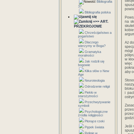
swoje
Bibliografia
spusz
37
powie
Bibliografia polska
Powsz
=>> ART.
na sk
skute
PRZEKROJOWE
kobie
Chrześcijaństwo a
argum
pogaństwo
Dlaczego
Aż do
wierzymy w Boga?
specj
mógł 
Gramatyka
półpr
moralności
w kło
Jak rodzili się
więc
bogowie
pokra
Kilka słów o New
aby o
Age
Stoso
Neuroteologia
naszy
Odrodzenie religii
bloku
Piekło w
i pac
starożytności
ostry
Przechwytywanie
Zasad
symboli
przes
Psychologiczne
przez
źródła religijności
godzi
Płonące rzeki
Jeśli
Pępek świata
spus
Religie w