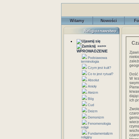
Witamy
Nowości
Fo
Religioznawstwo
Cza
==>>
WPROWADZENIE
Zjawi
nieki
Podstawowa
zależ
terminologia
geogr
Czym jest kult?
Co to jest rytuał?
Dość 
W kra
Absolut
swymi
Anioły
Pierw
krwaw
Ateizm
dając
Bóg
ich p
Cud
Zwol
Deizm
czar
Demonizm
germa
wier
Fenomenologia
rzyms
religii
wscho
Fundamentalizm
czar
religijny