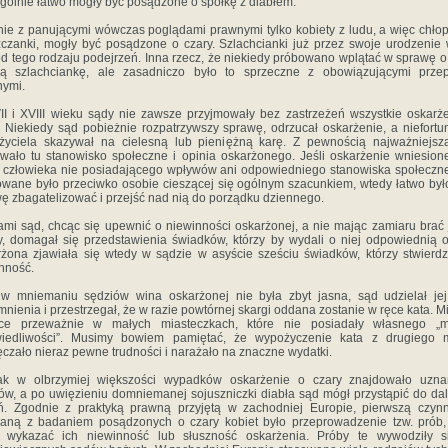
gólnie łatwo mogły być posądzone o spółkę z diabłem.
ie z panującymi wówczas poglądami prawnymi tylko kobiety z ludu, a więc chłop
czanki, mogły być posądzone o czary. Szlachcianki już przez swoje urodzenie
od tego rodzaju podejrzeń. Inna rzecz, że niekiedy próbowano wplątać w sprawę o
ną szlachciankę, ale zasadniczo było to sprzeczne z obowiązującymi przep
nymi.
I i XVIII wieku sądy nie zawsze przyjmowały bez zastrzeżeń wszystkie oskarż
. Niekiedy sąd pobieżnie rozpatrzywszy sprawę, odrzucał oskarżenie, a niefort
życiela skazywał na cielesną lub pieniężną karę. Z pewnością najważniejsz
wało tu stanowisko społeczne i opinia oskarżonego. Jeśli oskarżenie wniesion
 człowieka nie posiadającego wpływów ani odpowiedniego stanowiska społeczn
owane było przeciwko osobie cieszącej się ogólnym szacunkiem, wtedy łatwo był
ę zbagatelizować i przejść nad nią do porządku dziennego.
mi sąd, chcąc się upewnić o niewinności oskarżonej, a nie mając zamiaru brać 
ry, domagał się przedstawienia świadków, którzy by wydali o niej odpowiednią o
żona zjawiała się wtedy w sądzie w asyście sześciu świadków, którzy stwierdza
nność.
 w mniemaniu sędziów wina oskarżonej nie była zbyt jasna, sąd udzielał jej
nienia i przestrzegał, że w razie powtórnej skargi oddana zostanie w ręce kata. Mi
sce przeważnie w małych miasteczkach, które nie posiadały własnego „mi
wiedliwości”. Musimy bowiem pamiętać, że wypożyczenie kata z drugiego m
ęczało nieraz pewne trudności i narażało na znaczne wydatki.
ak w olbrzymiej większości wypadków oskarżenie o czary znajdowało uzna
ów, a po uwięzieniu domniemanej sojuszniczki diabła sąd mógł przystąpić do da
. Zgodnie z praktyką prawną przyjętą w zachodniej Europie, pierwszą czyn
aną z badaniem posądzonych o czary kobiet było przeprowadzenie tzw. prób,
y wykazać ich niewinność lub słuszność oskarżenia. Próby te wywodziły s