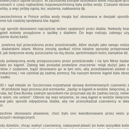
iowiecznych sądów bożych. W zachodniej Europie stosowano wiele rodzajów tych
cesach o czary najbardziej rozpowszechnioną była próba wody. Czasami stoso
próby, a więc próbę ognia, łez, ważenia, nakłuwania itp.
owszechniona w Polsce próba wody mogła być stosowana w dwojaki sposób:
enie lub rzadziej spotykana tzw. kąpiel.
ugi sposób stosowano najczęściej wobec opętanych przez diabła. Niekiedy bra
ąpieli kobiety posądzone o spółkę z diabłem. Do tego rodzaju zabiegu uż
ażnie dużej kadzi.
powinna być przecedzona przez prześcieradło, które służyło jako swego rodzaju
 diabelskimi siłami. Można zresztą spotkać różne lokalne sposoby przeprowa
li, jak święcenie wody, puszczanie na nią zboża, spróchniałych kości, kamyków itd.
edy poświęconą wodę przepuszczano przez prześcieradło i na tym filtrze bada
tało po kąpieli. Zabieg taki posiadał podwójne znaczenie: mógł służyć jako
nków z szatanem, bądź stosowano go w tym celu, aby przedstawiciel piekieł o
 oskarżonej i nie udzielał jej żadnej pomocy. Na naszym terenie kąpiel była sto
rzadko.
0 r. sąd miejski ze Szczercowa rozpatrywał sprawę domniemanych czarownic 
. W protokole tego procesu jest wzmianka: „będąc w kąpieli w wodzie święconej, a
nała, taż Ewa Burska żadnym sposobem nie przyznała się do żadnej rzeczy, mówi
ie wiem, nie umiem”. Odnosi się więc wrażenie, że ową kąpiel w wodzie święcon
ował jako sposób odpędzenia diabła, aby nie przeszkadzał czarownicy w skł
ń.
zechnie stosowano pławienie, choć było ono kwestionowane przez wielu pi
iczych i teologicznych.
edy dziedzic, chcąc wykryć czarownicę, nakazywał pławić po kolei wszystkie kobi