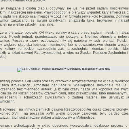
e według niemieckich wzorów.
sy związane z osobą diabła odbywały się już nie przed sądami kościelnymi
kimi, najczęściej miejskimi. Prawdopodobnie pierwszy wypadek kary śmierci za c
u sądu miejskiego miał miejsce w 1511 r. w Chwaliszewie koło Poznania. Domni
ownicy zarzucano, że swymi praktykami zniszczyła kilka browarów i naraził
icieli na wielkie szkody materialne.
ze w pierwszej połowie XVI wieku sprawy o czary przed sądami miejskimi należ
kości. Powoli jednak przedostawać się poczęła z Niemiec atmosfera polow
wnice. Procesy o czary rozpowszechniły się najpierw w tych rejonach Polski,
ały większe skupiska ludności niemieckiej lub w poważniejszym stopniu wystę
y kultury niemieckiej, szczególnie zaś na zachodnich ziemiach polskich, któ
ziły w skład dawnej Rzeczypospolitej, a więc na Śląsku, Pomorzu Zachodnim i
kiej.
Palenie czarownic w Derenburgu (Saksonia) w 1555 roku
rwszej połowie XVII wieku procesy czarownic rozprzestrzeniły się w całej Wielkopo
usach Królewskich. Atmosferę panującą w Wielkopolsce doskonale malują 
czesnego bezimiennego autora: „a iż tymi czasy nasza Wielkopolska nie zwyc
ciła się na kształt pożarów czarownicami, lubo prawdziwymi, lubo mniemanymi, 
osiedzeniu i schadzkach zwyczajnych o żadnej materiej nie usłyszysz j
wnicach”.
i również i na innych ziemiach dawnej Rzeczypospolitej coraz częściej płonęły 
koniec XVII i na początku XVIII wieku procesy czarownic były bardzo częs
szu, natomiast znacznie słabiej występowały w Małopolsce.
iemiach wchodzących w skład obecnego województwa łódzkiego procesy o 