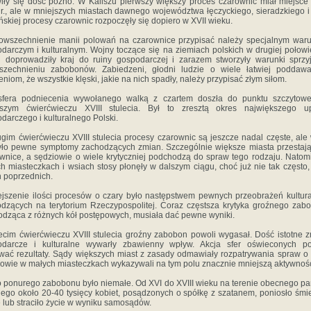
iły się dość późno. W Kaliszu pierwszy większy proces czarownic miał miejsce
r., ale w mniejszych miastach dawnego województwa łęczyckiego, sieradzkiego i
ńskiej procesy czarownic rozpoczęły się dopiero w XVII wieku.
owszechnienie manii polowań na czarownice przypisać należy specjalnym war
darczym i kulturalnym. Wojny toczące się na ziemiach polskich w drugiej połowi
 doprowadziły kraj do ruiny gospodarczej i zarazem stworzyły warunki sprzy
szechnieniu zabobonów. Zabiedzeni, głodni ludzie o wiele łatwiej poddawal
eniom, że wszystkie klęski, jakie na nich spadły, należy przypisać złym siłom.
sfera podniecenia wywołanego walką z czartem doszła do punktu szczytow
wszym ćwierćwieczu XVIII stulecia. Był to zresztą okres największego u
darczego i kulturalnego Polski.
gim ćwierćwieczu XVIII stulecia procesy czarownic są jeszcze nadal częste, ale
yło pewne symptomy zachodzących zmian. Szczególnie większe miasta przestają
wnice, a sędziowie o wiele krytyczniej podchodzą do spraw tego rodzaju. Natom
h miasteczkach i wsiach stosy płonęły w dalszym ciągu, choć już nie tak często,
h poprzednich.
jszenie ilości procesów o czary było następstwem pewnych przeobrażeń kultur
dzących na terytorium Rzeczypospolitej. Coraz częstsza krytyka groźnego zab
dząca z różnych kół postępowych, musiała dać pewne wyniki.
ecim ćwierćwieczu XVIII stulecia groźny zabobon powoli wygasał. Dość istotne 
odarcze i kulturalne wywarły zbawienny wpływ. Akcja sfer oświeconych po
ać rezultaty. Sądy większych miast z zasady odmawiały rozpatrywania spraw o 
owie w małych miasteczkach wykazywali na tym polu znacznie mniejszą aktywnoś
 ponurego zabobonu było niemałe. Od XVI do XVIII wieku na terenie obecnego p
iego około 20-40 tysięcy kobiet, posądzonych o spółkę z szatanem, poniosło śmi
e lub straciło życie w wyniku samosądów.