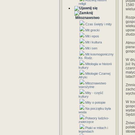
Rozwój historii
pojaw
religii
1580 
wielu
Rozp
Mitoznawstwo
gospo
Czas święty i mity
wieku
upow
Mit grecki
złudz
Mit i epos
Mit i kultura
Atmo
pier
Mit i sen
gospo
Mit kosmogoniczny
Ks. Rodz.
W dru
już b
Mitologia w historii
kultury
czaro
małyc
Mitologie Czarnej
latac
Afryki
Mitoznawstwo
Zmnie
starożytne
zacho
Mity - część
wycho
kultury
W trz
Mity o potopie
gosp
Na początku była
wydaw
woda
Sędzi
Potwory ludzko-
zwierzęce
Żniwo
polsk
Ptaki w mitach i
stosi
legendach