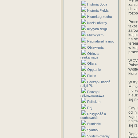
Mero
Historia Boga
zarz
chrze
Historia Piekła
rozpo
Historia grzechu
Proce
Kozioł ofiarny
także
Krytyka religii
zarów
kraja
Mistycyzm
na st
Nadnaturalna moc
teren
Objawienia
w kra
proce
Oblicza
reinkarnacji
W XV 
Ofiara
Pols
wystę
Opętanie
które
Piekło
Początki badań
W XV 
religii PL
Mimo 
prze
Początki
nieuz
religioznawstwa
się n
Politeizm
Raj
Gdy u
od ni
Religijność a
zajm
duchowość
najcz
Sumienie
się r
Symbol
Dopie
System ofiarny