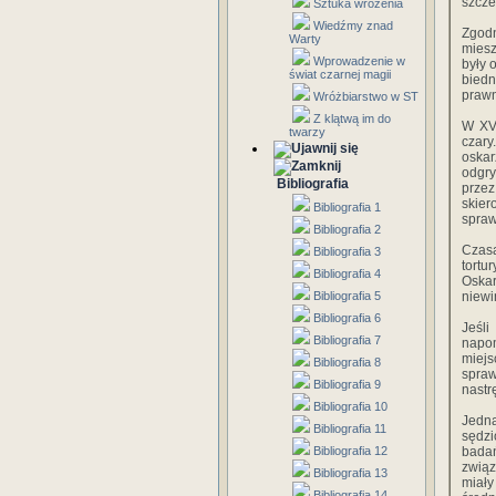
szcze
Sztuka wróżenia
Wiedźmy znad
Zgodn
Warty
miesz
Wprowadzenie w
były 
świat czarnej magii
bied
praw
Wróżbiarstwo w ST
Z klątwą im do
W XVI
twarzy
czary
oskar
odgry
Bibliografia
przez
skier
Bibliografia 1
spraw
Bibliografia 2
Czasa
Bibliografia 3
tortu
Bibliografia 4
Oskar
Bibliografia 5
niewi
Bibliografia 6
Jeśli
Bibliografia 7
napom
miej
Bibliografia 8
spra
Bibliografia 9
nastr
Bibliografia 10
Jedn
Bibliografia 11
sędzi
Bibliografia 12
badań
związ
Bibliografia 13
miał
Bibliografia 14