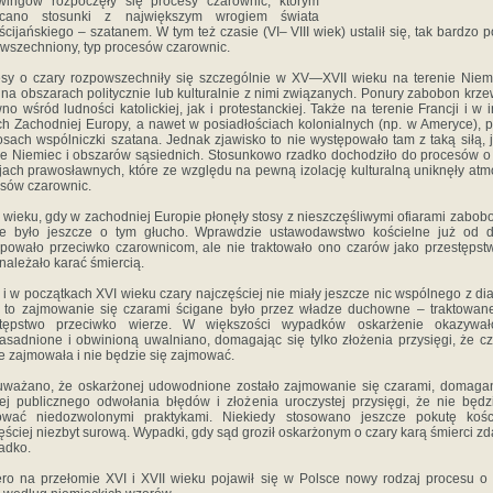
wingów rozpoczęły się procesy czarownic, którym
ucano stosunki z największym wrogiem świata
ścijańskiego – szatanem. W tym też czasie (VI– VIII wiek) ustalił się, tak bardzo p
wszechniony, typ procesów czarownic.
sy o czary rozpowszechniły się szczególnie w XV—XVII wieku na terenie Niem
 na obszarach politycznie lub kulturalnie z nimi związanych. Ponury zabobon krzew
no wśród ludności katolickiej, jak i protestanckiej. Także na terenie Francji i w 
ch Zachodniej Europy, a nawet w posiadłościach kolonialnych (np. w Ameryce), 
osach wspólniczki szatana. Jednak zjawisko to nie występowało tam z taką siłą, 
ie Niemiec i obszarów sąsiednich. Stosunkowo rzadko dochodziło do procesów o
jach prawosławnych, które ze względu na pewną izolację kulturalną uniknęły atm
sów czarownic.
wieku, gdy w zachodniej Europie płonęły stosy z nieszczęśliwymi ofiarami zabob
ce było jeszcze o tym głucho. Wprawdzie ustawodawstwo kościelne już od 
powało przeciwko czarownicom, ale nie traktowało ono czarów jako przestępst
 należało karać śmiercią.
i w początkach XVI wieku czary najczęściej nie miały jeszcze nic wspólnego z di
to zajmowanie się czarami ścigane było przez władze duchowne – traktowan
stępstwo przeciwko wierze. W większości wypadków oskarżenie okazywał
asadnione i obwinioną uwalniano, domagając się tylko złożenia przysięgi, że c
ie zajmowała i nie będzie się zajmować.
ważano, że oskarżonej udowodnione zostało zajmowanie się czarami, domaga
ej publicznego odwołania błędów i złożenia uroczystej przysięgi, że nie będz
ować niedozwolonymi praktykami. Niekiedy stosowano jeszcze pokutę kości
ęściej niezbyt surową. Wypadki, gdy sąd groził oskarżonym o czary karą śmierci zd
zadko.
ro na przełomie XVI i XVII wieku pojawił się w Polsce nowy rodzaj procesu o 