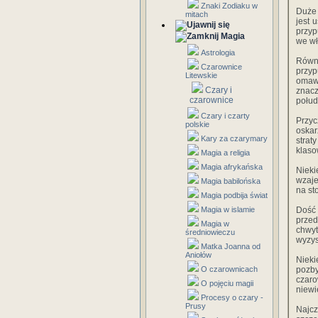
Znaki Zodiaku w
Duże 
mitach
jest 
przyp
Magia
we wł
Astrologia
Równ
Czarownice
przy
Litewskie
omaw
Czary i
znacz
czarownice
połud
Czary i czarty
Przyc
polskie
oskar
Kary za czarymary
stra
klaso
Magia a religia
Magia afrykańska
Nieki
wzaje
Magia babilońska
na st
Magia podbija świat
Magia w islamie
Dość 
przed
Magia w
chwyt
średniowieczu
wyzys
Matka Joanna od
Aniołów
Nieki
O czarownicach
pozby
czar
O pojęciu magii
niewi
Procesy o czary -
Prusy
Najcz