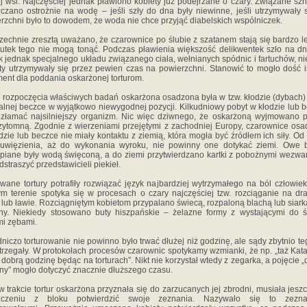
j wsi. Najczęściej jednak pławiono kobiety już podejrzane o czary. Związane sz
czano ostrożnie na wodę – jeśli szły do dna były niewinne, jeśli utrzymywały 
rzchni było to dowodem, że woda nie chce przyjąć diabelskich wspólniczek.
echnie zresztą uważano, że czarownice po ślubie z szatanem stają się bardzo le
utek tego nie mogą tonąć. Podczas pławienia większość delikwentek szło na d
k jednak specjalnego układu związanego ciała, wełnianych spódnic i fartuchów, ni
ty utrzymywały się przez pewien czas na powierzchni. Stanowić to mogło dość i
ent dla poddania oskarżonej torturom.
 rozpoczęcia właściwych badań oskarżona osadzona była w tzw. kłodzie (dybach)
alnej beczce w wyjątkowo niewygodnej pozycji. Kilkudniowy pobyt w kłodzie lub 
złamać najsilniejszy organizm. Nic więc dziwnego, że oskarżoną wyjmowano 
zytomną. Zgodnie z wierzeniami przejętymi z zachodniej Europy, czarownice os
dzie lub beczce nie miały kontaktu z ziemią, która mogła być źródłem ich siły. Od 
 uwięzienia, aż do wykonania wyroku, nie powinny one dotykać ziemi. Owe b
piane były wodą święconą, a do ziemi przytwierdzano kartki z pobożnymi wezwa
dstraszyć przedstawicieli piekieł.
wane tortury potrafiły rozwiązać język najbardziej wytrzymałego na ból człowie
m terenie spotyka się w procesach o czary najczęściej tzw. rozciąganie na dra
 lub ławie. Rozciągniętym kobietom przypalano świecą, rozpaloną blachą lub siark
hy. Niekiedy stosowano buty hiszpańskie – żelazne formy z wystającymi do 
mi zębami.
niczo torturowanie nie powinno było trwać dłużej niż godzinę, ale sądy zbytnio te
trzegały. W protokołach procesów czarownic spotykamy wzmianki, że np. „taż Kat
 dobrą godzinę będąc na torturach”. Nikt nie korzystał wtedy z zegarka, a pojęcie „
ny” mogło dotyczyć znacznie dłuższego czasu.
 w trakcie tortur oskarżona przyznała się do zarzucanych jej zbrodni, musiała jesz
zczeniu z bloku potwierdzić swoje zeznania. Nazywało się to zezna