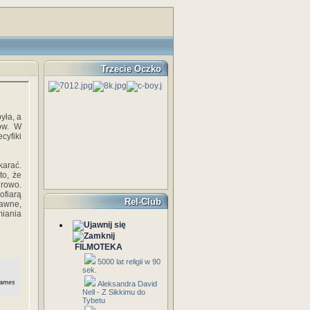
Trzecie Oczko
yła, a
rów. W
cyfiki
karać.
to, że
urowo.
ofiarą
Rel-Club
rawne,
miania
FILMOTEKA
5000 lat religii w 90
sek.
dames
Aleksandra David
Nell - Z Sikkimu do
Tybetu