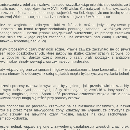
zniszczenie źródeł archiwalnych, a nade wszystko ksiąg miejskich, powoduje, że 
ustalić nasilenie tego zjawiska w XVII i XVIII wieku. Co najwyżej można wysuwać
uszczenia, że na terenie obecnego województwa łódzkiego było ono trochę słabs
aściwej Wielkopolsce, natomiast znacznie silniejsze niż w Małopolsce.
ież ze względu na olbrzymie luki w źródłach można jedynie wysuwać 
puszczenia na temat rozpowszechniania ponurego zabobonu w różnych częś
ianego terenu. Można jednak zaryzykować twierdzenie, że procesy czarownic
nie silniejsze w jego części zachodniej, na obszarach nad Wartą i Prosną,
niowo-wschodniej, nad Pilicą.
zyny procesów o czary były dość różne. Prawie zawsze zaczynało się od pryw
żeń osób poszkodowanych, które jakoby na skutek czarów straciły zdrowie, po
ty w dobytku itp. Bardzo często procesy o czary brały początek z antagon
wych, jakie istniały wewnątrz wsi czy małego miasteczka.
edy wiązały się one ze sporami między gospodarzem a jego komornikami. I wr
mna nienawiść skłóconych z sobą sąsiadek mogła być przyczyną wysłania jednej 
os.
często procesy czarownic wywołane były lękiem, jaki przedstawiciele szlachty 
 swymi uciskanymi poddanymi, którzy nie mogąc się zemścić w inny sposób,
ać się magicznej broni. Spora ilość procesów czarownic wiązała się z oba
kiwani chłopi mogą się mścić przy pomocy czarów.
edy dochodziło do procesów czarownic na tle niesnasek rodzinnych, a nawe
cia się przez męża niewygodnej żony. Zdarzały się wypadki, że przyczyną p
ownic stawały się niewinne czary miłosne, mające na celu zachowanie 
ernego kochanka.
ęściej jednak wiązały się one z zawodową działalnością wiejskich znachorek,