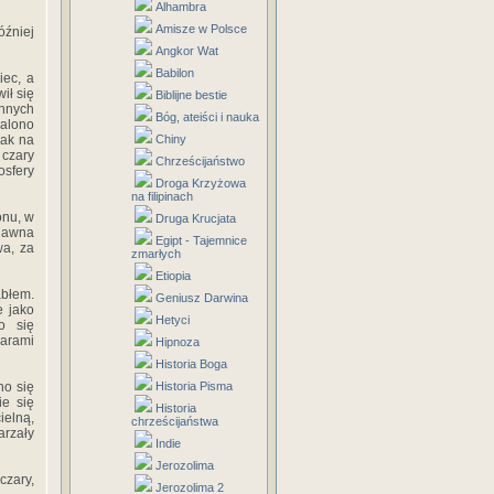
Alhambra
Amisze w Polsce
óźniej
Angkor Wat
Babilon
iec, a
ił się
Biblijne bestie
innych
Bóg, ateiści i nauka
palono
jak na
Chiny
 czary
Chrześcijaństwo
osfery
Droga Krzyżowa
na filipinach
onu, w
Druga Krucjata
dawna
Egipt - Tajemnice
wa, za
zmarłych
Etiopia
abłem.
Geniusz Darwina
e jako
Hetyci
o się
zarami
Hipnoza
Historia Boga
no się
Historia Pisma
ie się
Historia
elną,
chrześcijaństwa
arzały
Indie
Jerozolima
czary,
Jerozolima 2