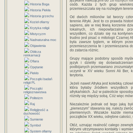
językami należącymi do 16 różnych rodz
Historia Boga
osób. Każda z tych grup wielokro
przemieszczała się na rozległym tereni
Historia Piekła
Historia grzechu
Od dwóch milionów lat tworzy czło
terenie Afryki. Jest to co prawda hist
Kozioł ofiarny
sapiens, ale w niej tkwią korzenie dzi
Krytyka religii
lokalnych, ich niepowtarzalna pr
wszystkim, co działo się na kontyne
Mistycyzm
trudno jest pisać o mitologii Czarnej A
Nadnaturalna moc
była zawsze tyglem, w którym przem
Objawienia
przemieszczenia te i przemieszania d
do zatarcia różnic.
Oblicza
reinkarnacji
Grupy mające podobny sposób myśle
Ofiara
język i dzieliły się doświadczeni
podbijanych przemawiano zrozumiałym dl
Opętanie
uczynił w XV wieku Sonni Ali Ber, 
Piekło
terytoria.
Początki badań
religii PL
Jeżeli nawet Afryka jest kolebką człow
która byłaby źródłem wszystkich 
Początki
afrykańskich. Już w paleolicie sposob
religioznawstwa
różniły się między sobą. Cóż więc mów
Politeizm
Raj
Niezależnie jednak od tego jaką b
„pierwszym” stawania się, należy zwróc
Religijność a
plemiennych. Wszakże każde niema
duchowość
początków XX wieku, odrębne całości,
Sumienie
Otóż, uznając realność całego zewnęt
Symbol
którymi utrzymywano kontakty i wymie
System ofiarny