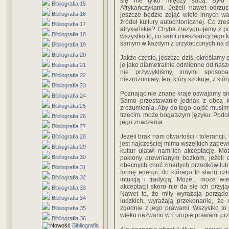
się nie tylko między sobą. Było 
Bibliografia 15
Afrykańczykami. Jeżeli nawet odrzuci
Bibliografia 16
jeszcze będzie zdjąć wiele innych w
źródeł kultury autochtonicznej. Co zre
Bibliografia 17
afrykańskie? Chyba zrezygnujemy z pos
Bibliografia 18
wszystko to, co sami mieszkańcy tego ko
samym w każdym z przytoczonych na dal
Bibliografia 19
Bibliografia 20
Jakże często, jeszcze dziś, określamy
je jako diametralnie odmienne od nasze
Bibliografia 21
nie przywykliśmy, innymi sposob
Bibliografia 22
niezrozumiały, ten, który szokuje, z któ
Bibliografia 23
Poznając nie znane kraje oswajamy si
Bibliografia 24
Samo przestawanie jednak z obcą kul
Bibliografia 25
zrozumienia. Aby do tego dojść musimy
trzecim, może bogatszym języku. Podo
Bibliografia 26
jego znaczenia.
Bibliografia 27
Jeżeli brak nam otwartości i tolerancji,
Bibliografia 28
jest najczęściej mimo wszelkich zapewn
Bibliografia 29
kultur ułatwi nam ich akceptację. Mo
Bibliografia 30
pokłony drewnianym bożkom, jeżeli 
obecnych choć zmarłych przodków lub
Bibliografia 31
formę energii, do którego to stanu cz
Bibliografia 32
intuicją i tradycją. Może... może w
akceptacji skoro nie da się ich przyj
Bibliografia 33
Nawet to, że mity wyrażają porząd
Bibliografia 34
ludzkich, wyrażają przekonanie, że 
zgodnie z jego prawami. Wszystko to j
Bibliografia 35
wieku nazwano w Europie prawami prz
Bibliografia 36
Bibliografia