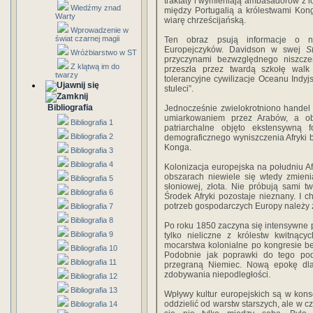
traktaty i wymieniają ambasadorów z 
Wiedźmy znad
między Portugalią a królestwami Kong
Warty
wiarę chrześcijańską.
Wprowadzenie w
świat czarnej magii
Ten obraz psują informacje o ni
Europejczyków. Davidson w swej
S
Wróżbiarstwo w ST
przyczynami bezwzględnego niszczenia
Z klątwą im do
przeszła przez twardą szkołę walk
twarzy
tolerancyjne cywilizacje Oceanu Indyjs
stuleci”.
Bibliografia
Jednocześnie zwielokrotniono handel
umiarkowaniem przez Arabów, a obs
Bibliografia 1
patriarchalne objęto ekstensywną
Bibliografia 2
demograficznego wyniszczenia Afryki by
Konga.
Bibliografia 3
Bibliografia 4
Kolonizacja europejska na południu Af
obszarach niewiele się wtedy zmieni
Bibliografia 5
słoniowej, złota. Nie próbują sami t
Bibliografia 6
Środek Afryki pozostaje nieznany. I 
potrzeb gospodarczych Europy należy 
Bibliografia 7
Bibliografia 8
Po roku 1850 zaczyna się intensywne p
Bibliografia 9
tylko nieliczne z królestw kwitnący
mocarstwa kolonialne po kongresie be
Bibliografia 10
Podobnie jak poprawki do tego pod
Bibliografia 11
przegraną Niemiec. Nową epokę dla 
zdobywania niepodległości.
Bibliografia 12
Bibliografia 13
Wpływy kultur europejskich są w kon
oddzielić od warstw starszych, ale w cz
Bibliografia 14