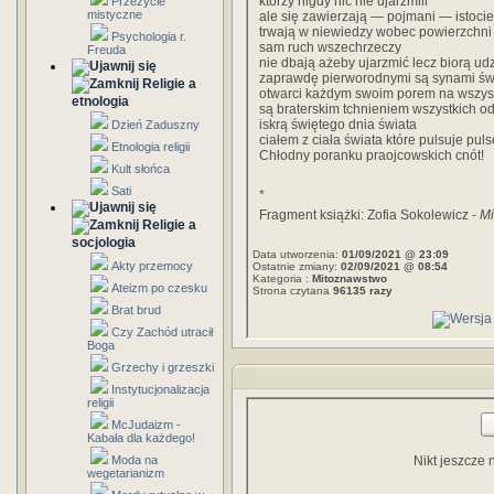
którzy nigdy nic nie ujarzmili
Przeżycie
mistyczne
ale się zawierzają — pojmani — istoci
trwają w niewiedzy wobec powierzchni 
Psychologia r.
sam ruch wszechrzeczy
Freuda
nie dbają ażeby ujarzmić lecz biorą udz
zaprawdę pierworodnymi są synami św
Religie a
otwarci każdym swoim porem na wszys
etnologia
są braterskim tchnieniem wszystkich 
iskrą świętego dnia świata
Dzień Zaduszny
ciałem z ciała świata które pulsuje pul
Etnologia religii
Chłodny poranku praojcowskich cnót!
Kult słońca
Sati
*
Fragment książki: Zofia Sokolewicz -
Mi
Religie a
socjologia
Data utworzenia:
01/09/2021 @ 23:09
Akty przemocy
Ostatnie zmiany:
02/09/2021 @ 08:54
Kategoria :
Mitoznawstwo
Ateizm po czesku
Strona czytana
96135 razy
Brat brud
Czy Zachód utracił
Boga
Grzechy i grzeszki
Instytucjonalizacja
religii
McJudaizm -
Kabała dla każdego!
Moda na
Nikt jeszcze 
wegetarianizm