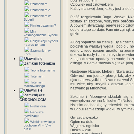
Bóg jest bogiem
Szamanizm
Człowiek jest człowiekiem
Każdy ma swój dom, każdy jest u siebie
Szamanizm 2
Szamanizm w
Pieśń rozgniewała Boga. Wezwał Nzala
Syberii
zostało zniszczone, wszystko obróci
Albowiem stwarzając pierwszego człow
Kim jest szaman?
odbiera tego co daje. Fam nie zginął, 
Mity
gdzie.
kosmogoniczne Syberii
Religie Azji i Syberii
A Bóg popatrzył na ziemię. Była czarna
- zarys tematu
położyli na warstwę węgla i popiołu no
jedno z jego nasion upadło na ziemi
Szamanizm w
Korei
drzewa to rosły i zamieniały się w zwier
z tego drzewa opadały na wodę to za
ostrygą. A ziemia stawała się taką, jaką
Totemizm
Teoria totemizmu
Następnie Nzame, Meber i Nkwa uczynil
Odwrócili mu jednak głowę, tak, aby z
Totemizm
ojca nas wszystkich, Nzame nazwał Se
Totemizm
mu więc, aby uczynił z drzewa kobie
Malinowskiego
nazwano ją Mbongwe.
=>>
Sekume i Mbongwe składali się z 
CHRONOLOGIA
wewnętrzna zwana Nsissim. To Nsissim 
Nsissim odchodzi gdy człowiek umiera,
Prehistoria
w Gnoul zamieszkuje w oku, w tym mal
Pierwsze
cywilizacje
Gwiazda wysoko
Ogień na dole
Wielkie rewolucje
duchowe VII - IV w.
Węgiel w ognisku
p.n.e
Dusza w oku