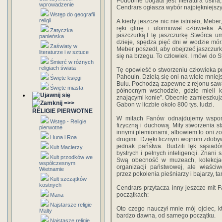
Podobnie bogata jest literatura ustna,
wprowadzenie
Cendrars ogłasza wybór najpiękniejszyc
Wstęp do geografii
religii
A kiedy jeszcze nic nie istniało, Meber
ręki glinę i uformował człowieka. 
Zatyczka
jaszczurką.I tę jaszczurkę Stwórca u
panieńska
dzieje, spędza pięć dni w wodzie mó
Zaświaty w
Meber poszedł, aby obejrzeć jaszczurkę
literaturze i w sztuce
się na brzegu. To człowiek. I mówi do S
Śmierć w różnych
religiach świata
Tę opowieść o stworzeniu człowieka pr
Pahouin. Dzielą się oni na wiele mniej
Święte księgi
Bulu. Pochodzą zapewne z rejonu saw
Święte miasta
północnym wschodzie, gdzie mieli ko
znającymi konie”. Obecnie zamieszku
=>>
Gabon w liczbie około 800 tys. ludzi.
RELIGIE PIERWOTNE
W mitach Fanów odnajdujemy wspomni
Wstęp - Religie
fizyczną i duchową. Mity stworzenia 
pierwotne
innymi plemionami, albowiem to oni zos
Huna i Roa
drugimi. Dzięki licznym wojnom zdobyw
jednak państwa. Budzili lęk sąsiadó
Kult Macierzy
bystrych i pełnych inteligencji. Znani
Kult przodków we
Swą obecność w muzeach, kolekcja
współczesnym
organizacji państwowej, ale właści
Wietnamie
przez pokolenia pieśniarzy i bajarzy, 
Kult szczątków
kostnych
Cendrars przytacza inny jeszcze mit 
początkach:
Mana
Najstarsze religie
Oto czego nauczył mnie mój ojciec, kt
Malty
bardzo dawna, od samego początku.
Najstasze religie