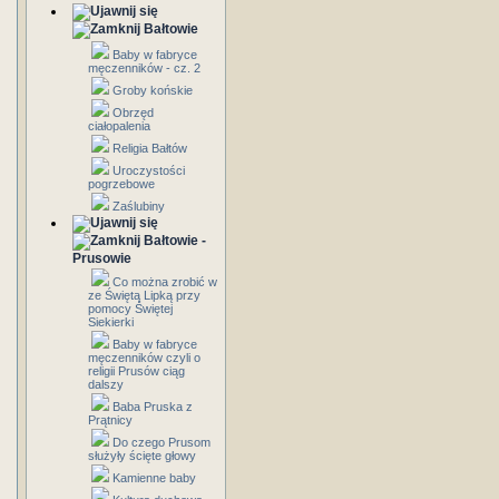
Bałtowie
Baby w fabryce
męczenników - cz. 2
Groby końskie
Obrzęd
ciałopalenia
Religia Bałtów
Uroczystości
pogrzebowe
Zaślubiny
Bałtowie -
Prusowie
Co można zrobić w
ze Świętą Lipką przy
pomocy Świętej
Siekierki
Baby w fabryce
męczenników czyli o
religii Prusów ciąg
dalszy
Baba Pruska z
Prątnicy
Do czego Prusom
służyły ścięte głowy
Kamienne baby