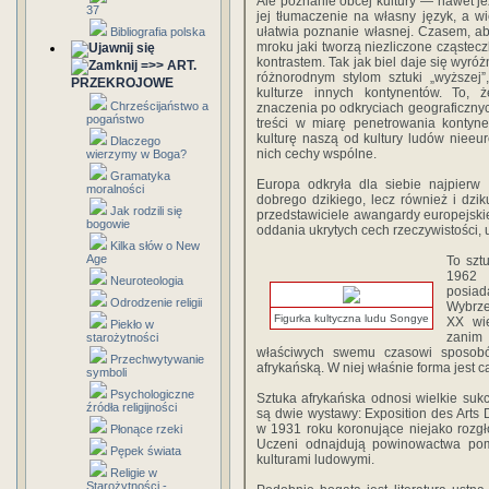
Ale poznanie obcej kultury — nawet jeż
37
jej tłumaczenie na własny język, a w
ułatwia poznanie własnej. Czasem, ab
Bibliografia polska
mroku jaki tworzą niezliczone cząstecz
kontrastem. Tak jak biel daje się wyróż
=>> ART.
różnorodnym stylom sztuki „wyższej”
PRZEKROJOWE
kulturze innych kontynentów. To, 
Chrześcijaństwo a
znaczenia po odkryciach geograficznych
pogaństwo
treści w miarę penetrowania kontyn
kulturę naszą od kultury ludów niee
Dlaczego
nich cechy wspólne.
wierzymy w Boga?
Gramatyka
Europa odkryła dla siebie najpierw
moralności
dobrego dzikiego, lecz również i dzi
Jak rodzili się
przedstawiciele awangardy europejski
bogowie
oddania ukrytych cech rzeczywistości, uk
Kilka słów o New
Age
To szt
1962 
Neuroteologia
posiad
Odrodzenie religii
Wybrze
Figurka kultyczna ludu Songye
XX wie
Piekło w
zanim
starożytności
właściwych swemu czasowi sposobó
Przechwytywanie
afrykańską. W niej właśnie forma jest
symboli
Psychologiczne
Sztuka afrykańska odnosi wielkie su
źródła religijności
są dwie wystawy: Exposition des Arts D
w 1931 roku koronujące niejako rozgło
Płonące rzeki
Uczeni odnajdują powinowactwa pomię
Pępek świata
kulturami ludowymi.
Religie w
Starożytności -