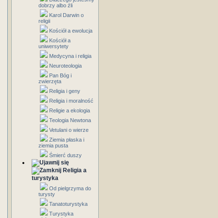
dobrzy albo źli
Karol Darwin o
religii
Kościół a ewolucja
Kościół a
uniwersytety
Medycyna i religia
Neuroteologia
Pan Bóg i
zwierzęta
Religia i geny
Religia i moralność
Religie a ekologia
Teologia Newtona
Vetulani o wierze
Ziemia płaska i
ziemia pusta
Śmierć duszy
Religia a
turystyka
Od pielgrzyma do
turysty
Tanatoturystyka
Turystyka