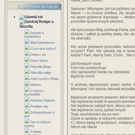
Obłok, dym i śmierć.
Zagadnienia Religijne
Sekume i Mbongwe żyli szczęśliwie na z
Nkure — co znaczy złośliwy, zły, drugi
na swym grzbiecie trzeciego — Mefere,
pozostali ojcami innych plemion.
Religie a
filozofia
Ale tymczasem Bóg zamknął Fama, pier
Anselm z
dziurze i zatkał ją wielką skałą. Ale 
Cantenbury
na zewnątrz.
Bóg Kartezjusza
Kto wrzał gniewem przeciwko ludziom
Czym jest etyka?
uczynić? Fam. Kto ukrywa się w lesie
Dobro i zlo
łodzie? Fam, słynny Fam. Cicho... Nie
Duns Szkot
Zachowajcie ciszę
Filozofia Boga
Fam nas podsłuchuje
Aby sprowadzić biedę na człowieka
Filozofia religii
Bądźcie cicho!
John Locke o Bogu
A później stworzonym przez siebie
Mantra
Mbongwe i ich synów, wezwał wszystkic
O duszy -
Arystoteles
Będziecie posłuszni prawom, które w
Państwo Platona
Nie będziecie kradli w waszym plemien
Nie będziecie zabijali tych, którzy nie 
Problem zła
Nie będziecie nocą zjadali innych
Schopenhauer o
Tego spodziewam się po was
woli
Żyjcie w spokoju w waszych wioskach
Sen w którym
Ci, którzy będą mi posłuszni, zostaną 
żyjemy
Niech się stanie
Traktat