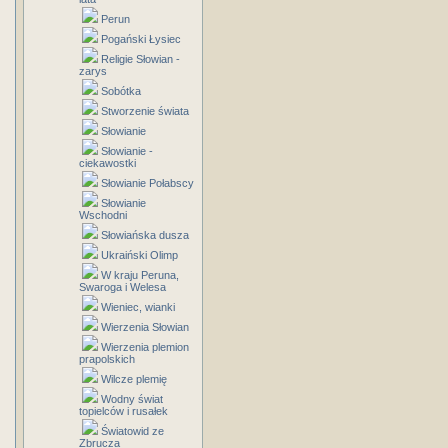
Perun
Pogański Łysiec
Religie Słowian -
zarys
Sobótka
Stworzenie świata
Słowianie
Słowianie -
ciekawostki
Słowianie Połabscy
Słowianie
Wschodni
Słowiańska dusza
Ukraiński Olimp
W kraju Peruna,
Swaroga i Welesa
Wieniec, wianki
Wierzenia Słowian
Wierzenia plemion
prapolskich
Wilcze plemię
Wodny świat
topielców i rusałek
Światowid ze
Zbrucza