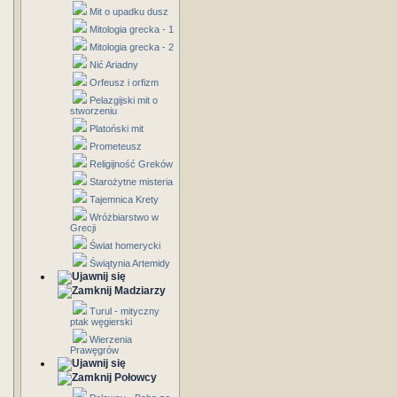
Mit o upadku dusz
Mitologia grecka - 1
Mitologia grecka - 2
Nić Ariadny
Orfeusz i orfizm
Pelazgijski mit o
stworzeniu
Platoński mit
Prometeusz
Religijność Greków
Starożytne misteria
Tajemnica Krety
Wróżbiarstwo w
Grecji
Świat homerycki
Świątynia Artemidy
Madziarzy
Turul - mityczny
ptak węgierski
Wierzenia
Prawęgrów
Połowcy