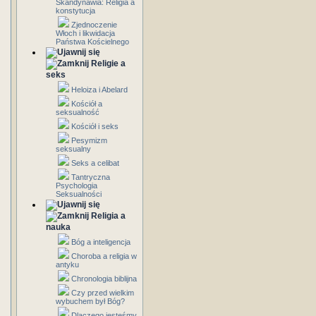
Skandynawia: Religia a
konstytucja
Zjednoczenie
Włoch i likwidacja
Państwa Kościelnego
Religie a
seks
Heloiza i Abelard
Kościół a
seksualność
Kościół i seks
Pesymizm
seksualny
Seks a celibat
Tantryczna
Psychologia
Seksualności
Religia a
nauka
Bóg a inteligencja
Choroba a religia w
antyku
Chronologia biblijna
Czy przed wielkim
wybuchem był Bóg?
Dlaczego jesteśmy