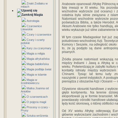
Znaki Zodiaku w
Arabowie opanowali Afrykę Północną w
mitach
falę inwazji w XI wieku. Na pozosta
wschodnie wybrzeże (od oceanu) i za
Magia
ostatnia była silnie związana z isl
Natomiast wschodnie wybrzeże poz
Astrologia
poświadcza Biblia, a także Herodot.
Aksum Arabowie nie tylko handlują, ale
Czarownice
Litewskie
wieku wykazuje już silne zabarwienie k
Czary i czarownice
W tym czasie Madagaskar był już za
Czary i czarty
południowo-wschodniej Azji. Teoretycz
polskie
Komory i Seszele, na odległość okoł
to, że ją podjęto są dane antropolog
Kary za czarymary
pisanych.
Magia a religia
Magia afrykańska
Źródła pisane natomiast wskazują n
między Indiami i Jawą a Afryką w c
Magia babilońska
wieku. Potwierdzają je zabytki kultury
Magia podbija świat
kontakty istniały między wybrzeżem
Chinami. Tysiąc lat temu ludy zn
Magia w islamie
naszyjniki z pereł indyjskich. A posł
Magia w
pieniądza z obszarów Azji i Oceanii — 
średniowieczu
Matka Joanna od
Ożywione stosunki handlowe z wybrz
Aniołów
głębi kontynentu. Na terenie dzi
eksportowali ją w formie bransolet. 
O czarownicach
powstawały ośrodki handlowe ułatwiaj
O pojęciu magii
tędy kość słoniową, o której obfitości n
Procesy o czary -
Prusy
Od XV wieku Afrykę odkrywają Europ
głównie wybrzeżami zachodnim i wschod
Sztuka wróżenia