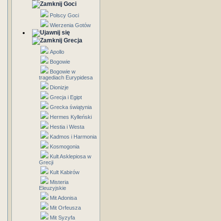
Goci
Polscy Goci
Wierzenia Gotów
Grecja
Apollo
Bogowie
Bogowie w
tragediach Eurypidesa
Dionizje
Grecja i Egipt
Grecka świątynia
Hermes Kylleński
Hestia i Westa
Kadmos i Harmonia
Kosmogonia
Kult Asklepiosa w
Grecji
Kult Kabirów
Misteria
Eleuzyjskie
Mit Adonisa
Mit Orfeusza
Mit Syzyfa