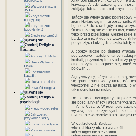
A jak Bóg karze tych, którzy go nie słu
ateologiczny
krzycząc. A gdy zapadną ciemności
Wartości etyczne
zabijając lub raniąc napotkanych ludzi i
XVII w.
Zarys filozofii
Tańczy się wtedy taniec pogrzebowy 
buddyjskiej 1
ziemi kładzie się im najlepsze jadło. A
będzie aż do chwili gdy umrą wszyscy
Zarys filozofii
buddyjskiej 2
śmierci. Staną się wtedy chudzi, chudz
tylko przed przejściem wielkiej rzeki 
Źródło moralności
bardzo zimno. A gdy już wszyscy źli 
pobytu złych ludzi, gdzie czeka ich tylk
Religie a
literatura
A dobrzy ludzie po śmierci wracają
pogrzebowe i żałobne tańce radują i
Anthony de Mello
kochali, przywodzą im przed oczy przy
Dante Alighieri -
długim życiem, bogacić się, mieć wi
Piekło
polowaniu.
Konstandinos
Kawafis
A gdy wszyscy, których znali umrą, rów
się grubi, grubi i wtedy umrą. Bóg ic
Literatura religijna
wieczornej. Z niej patrzą na ludzi. To
Powieść religijna
tak mocno lśni na niebie.
Religia a
Do literackiej awangardy, skupionej w
psychologia
się poeci afrykańscy i afroamerykańscy
— Aimé Césaire. W poemacie zatyt
Freud wobec religii
wyraża, poza oczywistymi akcentami 
Jak zostać
rozumienie wszechświata bliskie jest 
przywódcą sekty
Wiwat królewski Baobab
Konwersja religijna
wiwat ci którzy nic nie wynaleźli
Po końcu świata
którzy nigdy nic nie zbadali