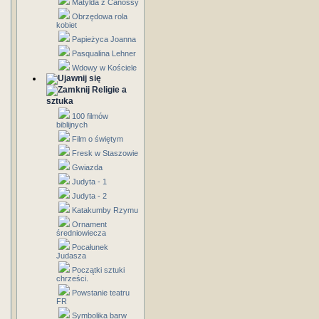
Matylda z Canossy
Obrzędowa rola
kobiet
Papieżyca Joanna
Pasqualina Lehner
Wdowy w Kościele
Religie a
sztuka
100 filmów
biblijnych
Film o świętym
Fresk w Staszowie
Gwiazda
Judyta - 1
Judyta - 2
Katakumby Rzymu
Ornament
średniowiecza
Pocałunek
Judasza
Początki sztuki
chrześci.
Powstanie teatru
FR
Symbolika barw