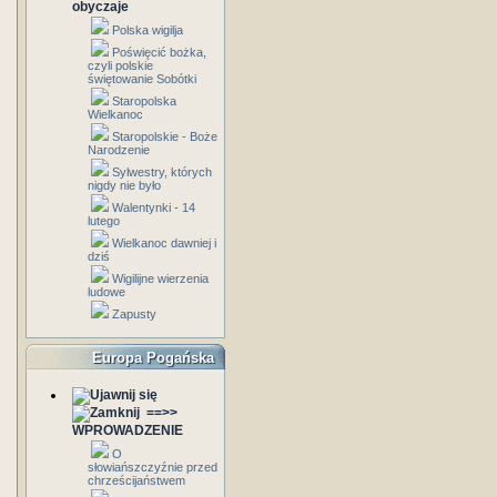
obyczaje
Polska wigilja
Poświęcić bożka,
czyli polskie
świętowanie Sobótki
Staropolska
Wielkanoc
Staropolskie - Boże
Narodzenie
Sylwestry, których
nigdy nie było
Walentynki - 14
lutego
Wielkanoc dawniej i
dziś
Wigilijne wierzenia
ludowe
Zapusty
Europa Pogańska
==>>
WPROWADZENIE
O
słowiańszczyźnie przed
chrześcijaństwem