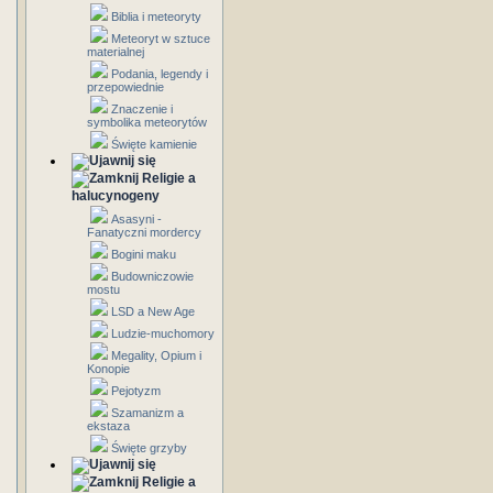
Biblia i meteoryty
Meteoryt w sztuce
materialnej
Podania, legendy i
przepowiednie
Znaczenie i
symbolika meteorytów
Święte kamienie
Religie a
halucynogeny
Asasyni -
Fanatyczni mordercy
Bogini maku
Budowniczowie
mostu
LSD a New Age
Ludzie-muchomory
Megality, Opium i
Konopie
Pejotyzm
Szamanizm a
ekstaza
Święte grzyby
Religie a