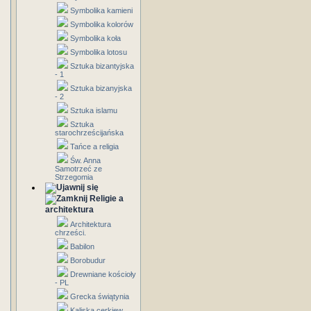
Symbolika kamieni
Symbolika kolorów
Symbolika koła
Symbolika lotosu
Sztuka bizantyjska
- 1
Sztuka bizanyjska
- 2
Sztuka islamu
Sztuka
starochrześcijańska
Tańce a religia
Św. Anna
Samotrzeć ze
Strzegomia
Religie a
architektura
Architektura
chrześci.
Babilon
Borobudur
Drewniane kościoły
- PL
Grecka świątynia
Kaliska cerkiew