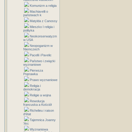
Komunizm a religia
Machiavelli o
państwach k
Matylda z Canossy
Mieszko I religia i
polityka
Neokonserwatyzm
w USA
Neopoganizm w
Niemczech
Pacelli i Pavelic
Państwo i związki
wyznaniowe
Pierwsza
Poprawka
Prawo wyznaniowe
Religia i
demokracja
Religie a wojna
Rewolucja
francuska a Kościół
Richelieu i raison
d'état
Tajemnica Joanny
'Arc
Wyznaniowa