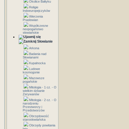
Okolice Bałtyku
Religie
Indoeuropejczyków
Wierzenia
Prasłowian
Współczesne
neopogaństwo
słowiańskie
Słowianie
Arkona
Badania nad
Słowianami
Kupalnocka
Ludowe
kosmogonie
Mazowsze
pogańskie
Mitologia - 1 cz. - O
wielkim dzbanie
Zerywanów
Mitologia - 2 cz. - O
narodzeniu
Przestworzy i
Przedstworzów
Obrzędowość
starosłowiańska
Obrzędy powitania
lata