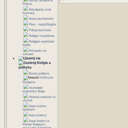
Mordy rytualne w
Polsce
Nieodparty urok
kastracji
Nowa duchowość
Piwo - napój Bogów
Policja duchowa
Religia i wspólnota
Religijne wędrówki
ludów
Różaniec na
zdrowie
Religie a
polityka
Boska polityka
Doktryna
Reagana
Hezbollah
wojownicy Boga
Historia wolności w
chrześ.
Islam kontra
hinduizm
Kara śmierci
Kara śmierci w
Piśmie Świętym i
nauczaniu katolickim