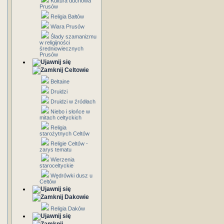
Kultura duchowa
Prusów
Religia Bałtów
Wiara Prusów
Ślady szamanizmu
w religijności
średniowiecznych
Prusów
Celtowie
Beltaine
Druidzi
Druidzi w źródłach
Niebo i słońce w
mitach celtyckich
Religia
starożytnych Celtów
Religie Celtów -
zarys tematu
Wierzenia
staroceltyckie
Wędrówki dusz u
Celtów
Dakowie
Religia Daków