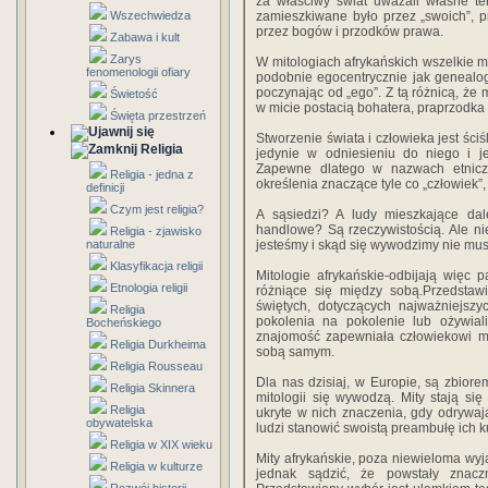
za właściwy świat uważali własne ter
Wszechwiedza
zamieszkiwane było przez „swoich”, 
przez bogów i przodków prawa.
Zabawa i kult
Zarys
W mitologiach afrykańskich wszelkie m
fenomenologii ofiary
podobnie egocentrycznie jak genealo
poczynając od „ego”. Z tą różnicą, że 
Świetość
w micie postacią bohatera, praprzodka
Święta przestrzeń
Stworzenie świata i człowieka jest ści
Religia
jedynie w odniesieniu do niego i j
Zapewne dlatego w nazwach etnicz
Religia - jedna z
określenia znaczące tyle co „człowiek”,
definicji
Czym jest religia?
A sąsiedzi? A ludy mieszkające dale
handlowe? Są rzeczywistością. Ale n
Religia - zjawisko
naturalne
jesteśmy i skąd się wywodzimy nie mus
Klasyfikacja religii
Mitologie afrykańskie-odbijają więc 
Etnologia religii
różniące się między sobą.Przedstawi
świętych, dotyczących najważniejszyc
Religia
pokolenia na pokolenie lub ożywial
Bocheńskiego
znajomość zapewniała człowiekowi m
Religia Durkheima
sobą samym.
Religia Rousseau
Dla nas dzisiaj, w Europie, są zbior
Religia Skinnera
mitologii się wywodzą. Mity stają się
Religia
ukryte w nich znaczenia, gdy odrywaj
obywatelska
ludzi stanowić swoistą preambułę ich ku
Religia w XIX wieku
Mity afrykańskie, poza niewieloma wy
Religia w kulturze
jednak sądzić, że powstały znacz