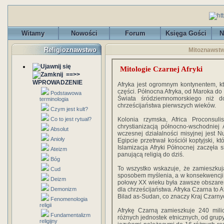
Witamy
Nowości
Forum
Księga Gości
N
Religioznawstwo
Mitoznawstwo
Mitologie Czarnej Afryki
==>>
WPROWADZENIE
Afryka jest ogromnym kontynentem, kt
części. Północna Afryka, od Maroka do E
Podstawowa
Świata śródziemnomorskiego niż do
terminologia
chrześcijaństwa pierwszych wieków.
Czym jest kult?
Co to jest rytuał?
Kolonia rzymska, Africa Proconsul
chrystianizacją północno-wschodniej 
Absolut
wczesnej działalności misyjnej jest N
Anioły
Egipcie przetrwał kościół koptyjski, k
Islamizacja Afryki Północnej zaczęła s
Ateizm
panującą religią do dziś.
Bóg
To wszystko wskazuje, że zamieszkują
Cud
sposobem myślenia, a w konsekwencji ku
Deizm
połowy XX wieku była zawsze obszarem 
Demonizm
dla chrześcijaństwa. Afryka Czarna to 
Bilad as-Sudan, co znaczy Kraj Czarnych
Fenomenologia
religii
Afrykę Czarną zamieszkuje 240 mili
Fundamentalizm
różnych jednostek etnicznych, od grup
religijny