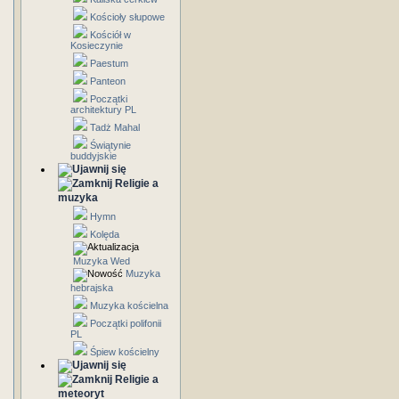
Kościoły słupowe
Kościół w
Kosieczynie
Paestum
Panteon
Początki
architektury PL
Tadż Mahal
Świątynie
buddyjskie
Religie a
muzyka
Hymn
Kolęda
Muzyka Wed
Muzyka
hebrajska
Muzyka kościelna
Początki polifonii
PL
Śpiew kościelny
Religie a
meteoryt