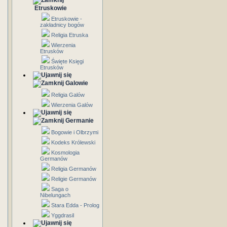
Etruskowie
Etruskowie -
zakładnicy bogów
Religia Etruska
Wierzenia
Etrusków
Święte Księgi
Etrusków
Galowie
Religia Galów
Wierzenia Galów
Germanie
Bogowie i Olbrzymi
Kodeks Królewski
Kosmologia
Germanów
Religia Germanów
Religie Germanów
Saga o
Nibelungach
Stara Edda - Prolog
Yggdrasil