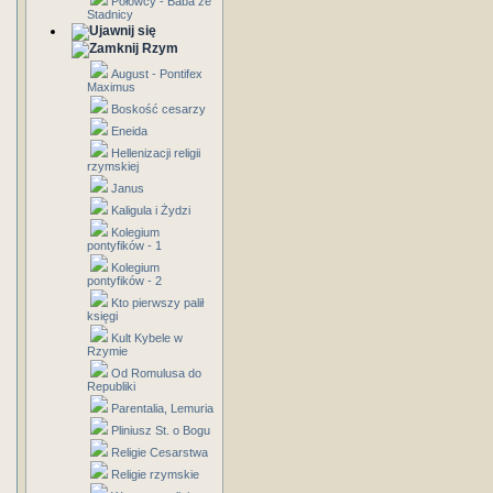
Połowcy - Baba ze
Stadnicy
Rzym
August - Pontifex
Maximus
Boskość cesarzy
Eneida
Hellenizacji religii
rzymskiej
Janus
Kaligula i Żydzi
Kolegium
pontyfików - 1
Kolegium
pontyfików - 2
Kto pierwszy palił
księgi
Kult Kybele w
Rzymie
Od Romulusa do
Republiki
Parentalia, Lemuria
Pliniusz St. o Bogu
Religie Cesarstwa
Religie rzymskie