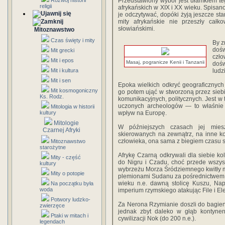
Rozwój historii
Przedstawiony wybór jest ułamkiem teg
religii
afrykańskich w XIX i XX wieku. Spisano
je odczytywać, dopóki żyją jeszcze sta
mity afrykańskie nie przeszły całk
słowiańskimi.
Mitoznawstwo
Czas święty i mity
By z
doś
Mit grecki
czł
Mit i epos
Masaj, pogranicze Kenii i Tanzanii
dośw
Mit i kultura
ludz
Mit i sen
Epoka wielkich odkryć geograficznych
Mit kosmogoniczny
go potem ująć w stworzoną przez siebi
Ks. Rodz.
komunikacyjnych, politycznych. Jest w 
uczonych archeologów — to właśnie A
Mitologia w historii
kultury
wpływ na Europę.
Mitologie
W późniejszych czasach jej mies
Czarnej Afryki
skierowanych na zewnątrz, na inne ko
człowieka, ona sama z biegiem czasu s
Mitoznawstwo
starożytne
Afrykę Czarną odkrywali dla siebie ko
Mity - część
do Nigru i Czadu, choć przede wszys
kultury
wybrzeżu Morza Śródziemnego kwitły m
Mity o potopie
plemionami Sudanu za pośrednictwem B
wieku n.e. dawną stolicę Kuszu, Nap
Na początku była
woda
imperium rzymskiego atakując File i El
Potwory ludzko-
Za Nerona Rzymianie doszli do bagien 
zwierzęce
jednak zbyt daleko w głąb kontynent
Ptaki w mitach i
cywilizacji Nok (do 200 n.e.).
legendach