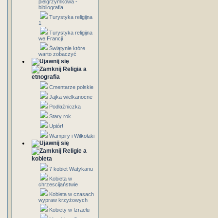
pielgrzymkowa -
bibliografia
Turystyka religijna
1
Turystyka religijna
we Francji
Świątynie które
warto zobaczyć
Religia a
etnografia
Cmentarze polskie
Jajka wielkanocne
Podłaźniczka
Stary rok
Upiór!
Wampiry i Wilkołaki
Religie a
kobieta
7 kobiet Watykanu
Kobieta w
chrzescijaństwie
Kobieta w czasach
wypraw krzyżowych
Kobiety w Izraelu