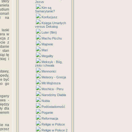
sfery
Jezus
aniela
Kim są
tudium
Samarytanie?
konań
Konfucjusz
mi na
Księga Umarłych
versus Dekalog
 łaski
Luter (film)
bera w
ncja z
Machu Picchu
ecie z
Majowie
danie
Mari
y stan
iąc tę
Megality
kiej i
Meksyk - Bóg,
złoto i chwała
stawy,
Mennonici
opedy,
Meteory - Grecja
że być
Mit Mojżesza
go go
Mochica - Peru
Narodziny Diabła
zegany
awa -
Nubia
między
Podświadomość
ły dla
eberem
Poganie
Reformacja
Religie w Polsce
nie na
 przez
Religie w Polsce 2