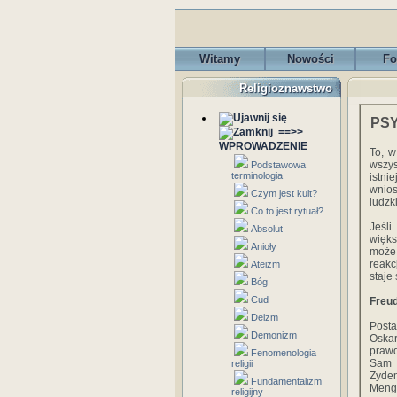
Witamy
Nowości
Fo
Religioznawstwo
PSY
==>>
WPROWADZENIE
To, w
wszys
Podstawowa
terminologia
istni
wnios
Czym jest kult?
ludzk
Co to jest rytuał?
Jeśli
Absolut
więks
Anioły
może 
reakc
Ateizm
staje
Bóg
Cud
Freud
Deizm
Posta
Demonizm
Oska
prawd
Fenomenologia
Sam 
religii
Żydem
Fundamentalizm
Meng 
religijny