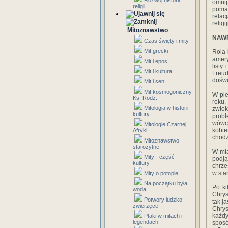
Rozwój historii
omnip
religii
pomag
relac
religi
Mitoznawstwo
NAWR
Czas święty i mity
Mit grecki
Rola 
amery
Mit i epos
listy
Mit i kultura
Freu
dośw
Mit i sen
Mit kosmogoniczny
W pie
Ks. Rodz.
roku,
Mitologia w historii
zwłok
kultury
prob
wówcz
Mitologie Czarnej
kobie
Afryki
chodz
Mitoznawstwo
starożytne
W mia
Mity - część
podją
kultury
chrze
w sta
Mity o potopie
Na początku była
Po ki
woda
Chrys
Potwory ludzko-
tak j
zwierzęce
Chrys
każd
Ptaki w mitach i
legendach
sposó