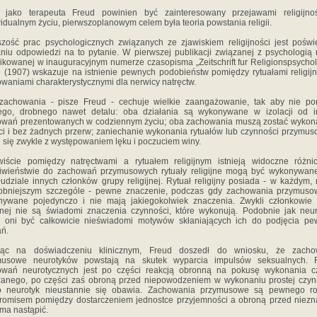
 jako terapeuta Freud powinien być zainteresowany przejawami religijno
idualnym życiu, pierwszoplanowym celem była teoria powstania religii.
zość prac psychologicznych związanych ze zjawiskiem religijności jest pośw
niu odpowiedzi na to pytanie. W pierwszej publikacji związanej z psychologią re
ikowanej w inauguracyjnym numerze czasopisma „Zeitschrift fur Religionspsychol
 (1907) wskazuje na istnienie pewnych podobieństw pomiędzy rytuałami religij
waniami charakterystycznymi dla nerwicy natręctw.
zachowania - pisze Freud - cechuje wielkie zaangażowanie, tak aby nie po
ego, drobnego nawet detalu: oba działania są wykonywane w izolacji od i
owań prezentowanych w codziennym życiu; oba zachowania muszą zostać wykon
ci i bez żadnych przerw; zaniechanie wykonania rytuałów lub czynności przymu
 się zwykle z występowaniem lęku i poczuciem winy.
wiście pomiędzy natręctwami a rytuałem religijnym istnieją widoczne różni
iwieństwie do zachowań przymusowych rytuały religijne mogą być wykonywan
udziale innych członków grupy religijnej. Rytuał religijny posiada - w każdym,
robniejszym szczególe - pewne znaczenie, podczas gdy zachowania przymuso
nywane pojedynczo i nie mają jakiegokolwiek znaczenia. Zwykli członkowie 
ijnej nie są świadomi znaczenia czynności, które wykonują. Podobnie jak neur
 oni być całkowicie nieświadomi motywów skłaniających ich do podjęcia pe
ań.
jąc na doświadczeniu klinicznym, Freud doszedł do wniosku, że zacho
musowe neurotyków powstają na skutek wyparcia impulsów seksualnych. R
owań neurotycznych jest po części reakcją obronną na pokusę wykonania c
anego, po części zaś obroną przed niepowodzeniem w wykonaniu prostej czyn
o neurotyk nieustannie się obawia. Zachowania przymusowe są pewnego ro
omisem pomiędzy dostarczeniem jednostce przyjemności a obroną przed niez
 ma nastąpić.