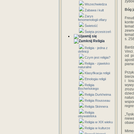
żydow
Wszechwiedza
Bóg 
Zabawa i kult
Zarys
Freud
fenomenologii ofiary
konte
Świetość
temat
zewnę
Święta przestrzeń
temat
s. 25
Religia
Bardz
Religia - jedna z
Vinci
definicji
od pi
Czym jest religia?
apos
Religia - zjawisko
pierw
naturalne
Przyk
Klasyfikacja religii
bierz
Etnologia religii
i lo
wywyż
Religia
Bocheńskiego
zroz
dziec
Religia Durkheima
natur
Religia Rousseau
wspom
regre
Religia Skinnera
Religia
„Tęsk
obywatelska
niew
Religia w XIX wieku
obawy
Religia w kulturze
Mimo 