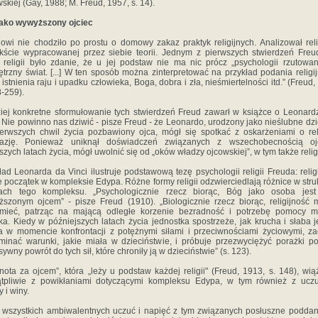
skiej (Gay, 1988; M. Freud, 1957, s. 14).
jako wywyższony ojciec
owi nie chodziło po prostu o domowy zakaz praktyk religijnych. Analizował rel
kście wypracowanej przez siebie teorii. Jednym z pierwszych stwierdzeń Fre
 religii było zdanie, że u jej podstaw nie ma nic prócz „psychologii rzutowa
trzny świat. [...] W ten sposób można zinterpretować na przykład podania religi
 istnienia raju i upadku człowieka, Boga, dobra i zła, nieśmiertelności itd.” (Freud,
8-259).
iej konkretne sformułowanie tych stwierdzeń Freud zawarł w książce o Leonard
. Nie powinno nas dziwić - pisze Freud - że Leonardo, urodzony jako nieślubne dzi
erwszych chwil życia pozbawiony ojca, mógł się spotkać z oskarżeniami o rel
tazję. Ponieważ uniknął doświadczeń związanych z wszechobecnością o
szych latach życia, mógł uwolnić się od „oków władzy ojcowskiej”, w tym także religi
ład Leonarda da Vinci ilustruje podstawową tezę psychologii religii Freuda: relig
e początek w kompleksie Edypa. Różne formy religii odzwierciedlają różnice w stru
sach tego kompleksu. „Psychologicznie rzecz biorąc, Bóg jako osoba jest 
szonym ojcem” - pisze Freud (1910). „Biologicznie rzecz biorąc, religijność
umieć, patrząc na mającą odległe korzenie bezradność i potrzebę pomocy m
ka. Kiedy w późniejszych latach życia jednostka spostrzeże, jak krucha i słaba je
a w momencie konfrontacji z potężnymi siłami i przeciwnościami życiowymi, z
inać warunki, jakie miała w dzieciństwie, i próbuje przezwyciężyć porażki p
sywny powrót do tych sił, które chroniły ją w dzieciństwie” (s. 123).
nota za ojcem”, która „leży u podstaw każdej religii" (Freud, 1913, s. 148), wią
ątpliwie z powikłaniami dotyczącymi kompleksu Edypa, w tym również z uczu
 i winy.
wszystkich ambiwalentnych uczuć i napięć z tym związanych posłuszne poddan