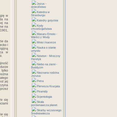
Jezus -
dzieciństwo
Katedra w
Strasburgu
igię w
uda na
Katedry gotyckie
nej na
Kody
jne na
chrześcijaństwa
 1901,
Masaru Emoto -
Wieści z Wody
zie da
Mnisi i kacerze
ecko i
Nauka o stanie
igijną
umyslu
jca w
i.
Newton - Mroczny
Heretyk
ijność
Niebo na ziemi -
kturze
Buddyzm
tylko
Nieznana rodzina
 można
Jezusa
ałego
Petra
st jej
aczyna
Pierwsza Krucjata
oprzez
Piramidy
Scjentologia
że się
Skala
ciami
porównawcza planet
Skarby wczesnego
Średniowiecza
ie się