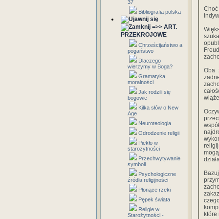
37
Choć
Bibliografia polska
indyw
=>> ART.
Więks
PRZEKROJOWE
szuka
opubl
Chrześcijaństwo a
Freud
pogaństwo
zacho
Dlaczego
wierzymy w Boga?
Oba 
Gramatyka
żadn
moralności
zach
całoś
Jak rodzili się
wiąże
bogowie
Kilka słów o New
Oczy
Age
przec
Neuroteologia
współ
najd
Odrodzenie religii
wyko
Piekło w
relig
starożytności
mogą
Przechwytywanie
dział
symboli
Bazu
Psychologiczne
przy
źródła religijności
zach
Płonące rzeki
zakaz
Pępek świata
czeg
kompr
Religie w
które
Starożytności -