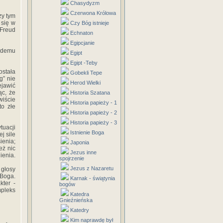
Chasydyzm
Czerwona Królowa
zy tym
 się w
Czy Bóg istnieje
 Freud
Echnaton
Egipcjanie
łodemu
Egipt
Egipt -Teby
stała
Gobekli Tepe
g” nie
Herod Wielki
ejawić
ąc, że
Historia Szatana
iście
Historia papieży - 1
to złe
Historia papieży - 2
Historia papieży - 3
tuacji
Istnienie Boga
j sile
ienia;
Japonia
eż nic
Jezus inne
ienia.
spojrzenie
Jezus z Nazaretu
 głosy
Boga.
Karnak - świątynia
kter -
bogów
mpleks
Katedra
Gnieźnieńska
Katedry
Kim naprawdę był