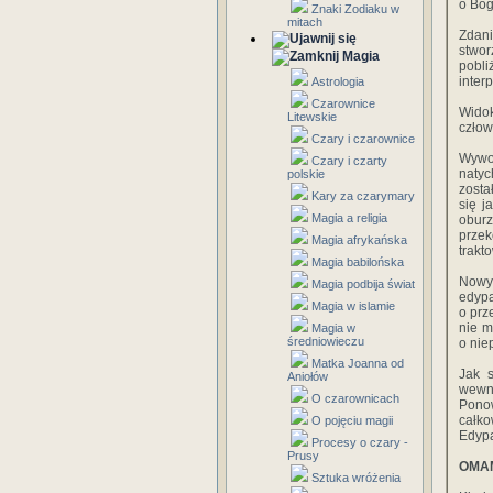
o Bog
Znaki Zodiaku w
mitach
Zdani
stwor
Magia
pobli
inter
Astrologia
Czarownice
Widok
Litewskie
człow
Czary i czarownice
Wywo
Czary i czarty
natyc
polskie
zosta
Kary za czarymary
się j
Magia a religia
obur
przek
Magia afrykańska
trakt
Magia babilońska
Nowy 
Magia podbija świat
edypa
Magia w islamie
o prz
nie m
Magia w
średniowieczu
o nie
Matka Joanna od
Jak s
Aniołów
wewn
O czarownicach
Ponow
całko
O pojęciu magii
Edypa
Procesy o czary -
Prusy
OMAM
Sztuka wróżenia