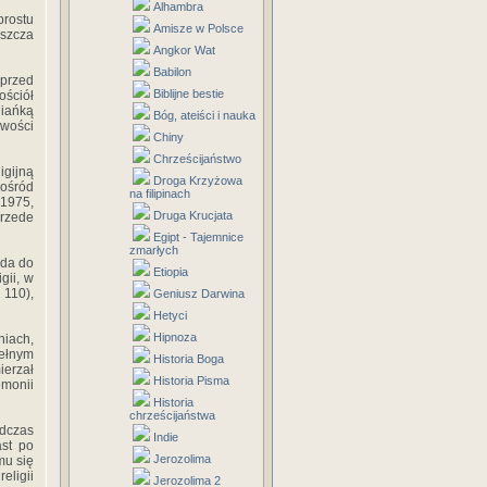
Alhambra
prostu
Amisze w Polsce
aszcza
Angkor Wat
Babilon
 przed
Biblijne bestie
ościół
niańką
Bóg, ateiści i nauka
owości
Chiny
Chrześcijaństwo
igijną
Droga Krzyżowa
ośród
na filipinach
 1975,
Druga Krucjata
przede
Egipt - Tajemnice
zmarłych
uda do
Etiopia
gii, w
 110),
Geniusz Darwina
Hetyci
Hipnoza
niach,
ełnym
Historia Boga
ierzał
Historia Pisma
monii
Historia
chrześcijaństwa
odczas
Indie
ast po
Jerozolima
mu się
eligii
Jerozolima 2