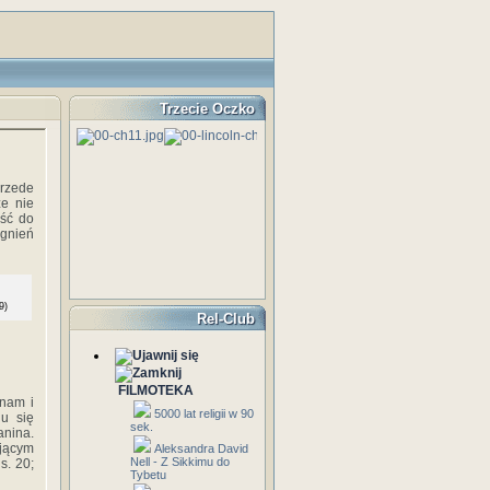
Trzecie Oczko
przede
że nie
jść do
agnień
9)
Rel-Club
FILMOTEKA
tnam i
5000 lat religii w 90
u się
sek.
anina.
jącym
Aleksandra David
Nell - Z Sikkimu do
s. 20;
Tybetu