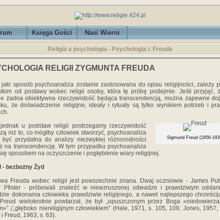
rum
Księga Gości
Nasi Wierni
Religia a psychologia - Psychologia r. Freuda
CHOLOGIA RELIGII ZYGMUNTA FREUDA
 jaki sposób psychoanaliza zostanie zastosowana do opisu religijności, zależy 
tkim od postawy wobec religii osoby, która tę próbę podejmie. Jeśli przyjąć, 
eje żadna obiektywna rzeczywistość będąca transcendencją, można zapewne do
ku, że doświadczenie religijne, ideały i rytuały są tylko wynikiem potrzeb i pr
ich.
 jednak u podstaw religii postrzegamy rzeczywistość
zą niż to, co mógłby człowiek stworzyć, psychoanaliza
Sigmund Freud (1856-193
być przydatna do analizy niezwykłej różnorodności
ji na transcendencję. W tym przypadku psychoanaliza
 się sposobem na oczyszczenie i pogłębienie wiary religijnej.
 - bezbożny Żyd
wa Freuda wobec religii jest powszechnie znana. Dwaj uczniowie - James Pu
r Pfister - próbowali znaleźć w niewzruszonej odwadze i prawdziwym oddani
zie dokonania człowieka prawdziwie religijnego, a nawet najlepszego chrześcij
Freud wielokrotnie powtarzał, że był „opuszczonym przez Boga «niedowierza
»” ¡'„głęboko niereligijnym człowiekiem” (Hale, 1971, s. 105, 109; Jones, 1957, 
i Freud, 1963, s. 63).