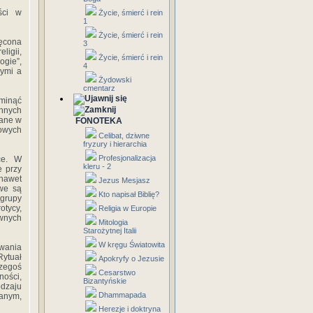
ści w
Życie, śmierć i rein
1
Życie, śmierć i rein
ięcona
3
ligii,
Życie, śmierć i rein
ogie”,
4
nymi a
Żydowski
cmentarz
minąć
nnych
ane w
FONOTEKA
sowych
Celibat, dziwne
fryzury i hierarchia
Profesjonalizacja
ce. W
kleru - 2
e przy
 nawet
Jezus Mesjasz
we są
Kto napisał Biblię?
grupy
otycy,
Religia w Europie
wnych
Mitologia
Starożytnej Italii
W kręgu Światowita
wania
ytuał
Apokryfy o Jezusie
zegoś
Cesarstwo
ności,
Bizantyńskie
dzaju
Dhammapada
nanym,
Herezje i doktryna