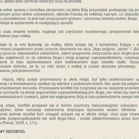
u, gdyby tylko zechciał otworzyć oczy na prawdę.
e sobie sprawy z mnóstwa okropności, na które Bóg przyzwalał, posługując się pr
zonym przez siebie człowiekiem, skłoniło Freuda do refleksji nad tym, co zdarzyło
żu prosektorium, to jest nad przyczynami gniewu i sprzeciwu lekarza wobec Boga.
pretuje to wydarzenie w następujący sposób:
 ciała zmarłej kobiety, nagiego lub częściowo rozebranego, przypomniał m
iekowi jego matkę.
łało to w nim tęsknotę za matką, która wzięła się z kompleksu Edypa i zo
hmiast uzupełniona przez uczucie oburzenia na ojca. Jego pojęcia ,.ojciec” i „Bó
ły jeszcze odpowiednio oddzielone, zatem pragnienie zniszczenia ojca mogło prz
ako wątpliwość co do istnienia Boga i mógł pragnąć usprawiedliwienia, rozumuj
zenie to było spowodowane złym traktowaniem jego obiektu matki. Oczyw
onanie dziecka, że to, co robi ojciec z matką w czasie stosunku płciowego, 
owanie, jest powszechne.
impuls, który został przeniesiony w sferę religii, był tylko powtórzeniem sy
lnej i w konsekwencji spotkał się wkrótce z podobnym losem. Nie oparł się potężne
eciwstawnym kierunku. Przeżywany konflikt nie rozgrywał się na zasadzie przenies
a wzmianki na temat argumentów usprawiedliwiających Boga, nie mówi się nam t
podważalnych znakach, jakie dał wątpiącemu Bóg w celu potwierdzenia swego istn
ię zdaje, konflikt przejawił się w formie psychozy halucynacyjnej; usłyszano
ętrzne, które wyrażały ostrzeżenia dotyczące sprzeciwu wobec istnienia 
nie jednak rezultat tych zmagań pojawił się w sferze religii, choć jego chara
wite podporządkowanie się woli Boga-Ojca - został zdeterminowany przez ko
 (Freud, 1928, s. 171).
Y SĘDZIEGO.