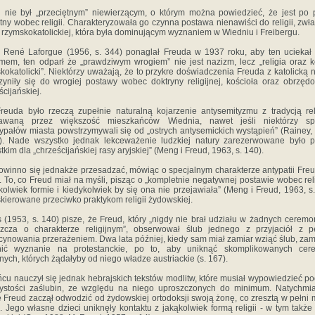
 nie był „przeciętnym” niewierzącym, o którym można powiedzieć, że jest po 
tny wobec religii. Charakteryzowała go czynna postawa nienawiści do religii, zwł
ii rzymskokatolickiej, która była dominującym wyznaniem w Wiedniu i Freibergu.
 René Laforgue (1956, s. 344) ponaglał Freuda w 1937 roku, aby ten uciekał
mem, ten odparł że „prawdziwym wrogiem” nie jest nazizm, lecz „religia oraz k
kokatolicki”. Niektórzy uważają, że to przykre doświadczenia Freuda z katolicką 
zyniły się do wrogiej postawy wobec doktryny religijnej, kościoła oraz obrzęd
ścijańskiej.
reuda było rzeczą zupełnie naturalną kojarzenie antysemityzmu z tradycją rel
awaną przez większość mieszkańców Wiednia, nawet jeśli niektórzy sp
ypałów miasta powstrzymywali się od „ostrych antysemickich wystąpień” (Rainey,
). Nade wszystko jednak lekceważenie ludzkiej natury zarezerwowane było 
tkim dla „chrześcijańskiej rasy aryjskiej” (Meng i Freud, 1963, s. 140).
owinno się jednakże przesadzać, mówiąc o specjalnym charakterze antypatii Fre
ii. To, co Freud miał na myśli, pisząc o „kompletnie negatywnej postawie wobec reli
jkolwiek formie i kiedykolwiek by się ona nie przejawiała” (Meng i Freud, 1963, s.
skierowane przeciwko praktykom religii żydowskiej.
 (1953, s. 140) pisze, że Freud, który „nigdy nie brał udziału w żadnych ceremo
szcza o charakterze religijnym”, obserwował ślub jednego z przyjaciół z p
cynowania przerażeniem. Dwa lata później, kiedy sam miał zamiar wziąć ślub, zam
nić wyznanie na protestanckie, po to, aby uniknąć skomplikowanych cere
ijnych, których żądałyby od niego władze austriackie (s. 167).
cu nauczył się jednak hebrajskich tekstów modlitw, które musiał wypowiedzieć p
ystości zaślubin, ze względu na niego uproszczonych do minimum. Natychmi
e Freud zaczął odwodzić od żydowskiej ortodoksji swoją żonę, co zresztą w pełni 
. Jego własne dzieci uniknęły kontaktu z jakąkolwiek formą religii - w tym także r