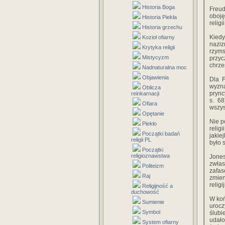
Historia Boga
Freud
oboję
Historia Piekła
relig
Historia grzechu
Kiedy
Kozioł ofiarny
naziz
Krytyka religii
rzyms
Mistycyzm
przyc
chrze
Nadnaturalna moc
Objawienia
Dla F
wyzn
Oblicza
prync
reinkarnacji
s. 68
Ofiara
wszys
Opętanie
Nie p
Piekło
relig
Początki badań
jakie
religii PL
było 
Początki
religioznawstwa
Jones
zwła
Politeizm
zafas
Raj
zmie
relig
Religijność a
duchowość
W koń
Sumienie
urocz
Symbol
ślubi
udało
System ofiarny