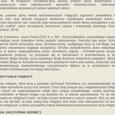
 ojca. W książkach Schrebera-ojca można znaleźć opisy drakońskich 
owawczych oraz sadystycznych aparatów ortopedycznych, polecan
odpodobnie stosowanych wobec własnych dzieci.
żka zawiera opisy metod wychowawczych mających zapewnić prawidłowy r
cka oraz opis technik mających skutecznie zapobiegać masturbacji dzieci. 
tosne dręczenie ciał i psychiki jego nieszczęśliwych dzieci tkwią niewątpliwie u p
ich cudów”, które nieustannie bezcelowo nękały i torturowały biednego Sch
erland, 1974).
 Schrebera - pisze Freud (1911 b, s. 56) - były przykładem „wspaniałego zwyci
niętego przez infantylne formy popędu seksualnego. Podczas gdy ojciec Sch
tannie tłumił seksualizm syna, Schreber-junior, występując teraz w roli Boga, ż
ebera okazywania ciągłego pożądania. Groźba wykastrowania przez własnego
je w końcu zaakceptowana przez Schrebera; więcej - Schreber-junior zaczy
wiadomie pragnąć, co przejawia się w marzeniach o przemienieniu w kob
bienie Boga (swego ojca) zaspokaja długo tłumione pragnienia edypalne. Wizja
ństwa Boga ze Schreberem-juniorem powstanie nowa rasa ludzka, może być wi
 kompensacja uświadomionego rozczarowania faktem, że w prawdziwym zw
ńskim Schreberowie nie mogą mieć dzieci.
tki tradycji religijnych
cje religijne, które leżą u podstaw zachowań Schrebera czy amerykańskiego le
ostały wymyślone przez nich samych. Choć obaj zmagali się z wątpliwościami religi
 doszli do zaakceptowania religii jako czegoś prawdziwego, zostali wycho
czeństwie, w którym religia i jej wartości by- ry dobrze ugruntowane. To, że oba
wani na religijnych ludzi, nie było niczym dziwnym w owych czasach. Tym, co zd
a, nie był fakt, że obie osoby były religijne, lecz treść oraz intensywność ich prz
ń religijnych, a także szczególny rodzaj doświadczeń towarzyszących życiu religi
GIA JAKO FORMA NERWICY.