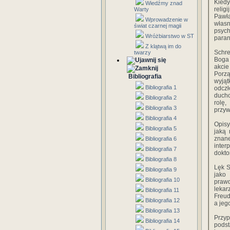
Kied
Wiedźmy znad
relig
Warty
Pawła
Wprowadzenie w
włas
świat czarnej magii
psyc
Wróżbiarstwo w ST
paran
Z klątwą im do
Schre
twarzy
Boga 
akcie
Porzą
Bibliografia
wyją
Bibliografia 1
odczł
ducho
Bibliografia 2
rolę,
Bibliografia 3
przyw
Bibliografia 4
Opisy
Bibliografia 5
jaką 
znane
Bibliografia 6
inte
Bibliografia 7
dokto
Bibliografia 8
Lęk S
Bibliografia 9
jako
Bibliografia 10
prawd
lekar
Bibliografia 11
Freud
Bibliografia 12
a jeg
Bibliografia 13
Przyp
Bibliografia 14
podst