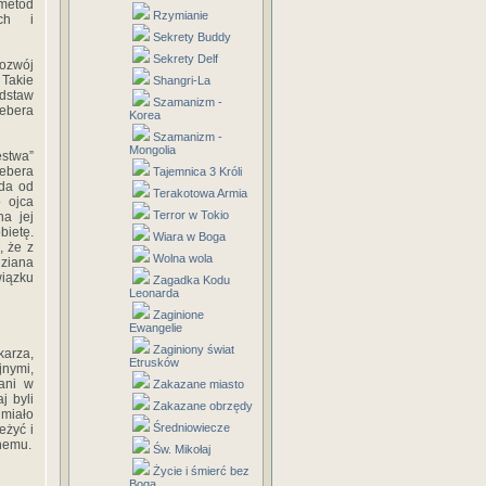
metod
Rzymianie
ych i
Sekrety Buddy
Sekrety Delf
ozwój
Takie
Shangri-La
odstaw
Szamanizm -
rebera
Korea
Szamanizm -
Mongolia
ęstwa”
rebera
Tajemnica 3 Króli
ąda od
Terakotowa Armia
 ojca
Terror w Tokio
na jej
ietę.
Wiara w Boga
, że z
Wolna wola
dziana
iązku
Zagadka Kodu
Leonarda
Zaginione
Ewangelie
Zaginiony świat
karza,
Etrusków
jnymi,
wani w
Zakazane miasto
j byli
Zakazane obrzędy
umiało
Średniowiecze
eżyć i
jnemu.
Św. Mikołaj
Życie i śmierć bez
Boga