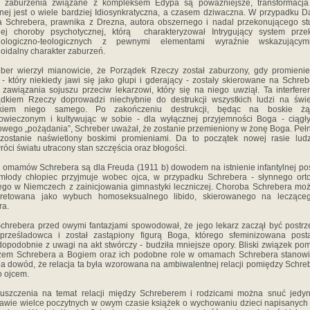
y zaburzenia związane z kompleksem Edypa są poważniejsze, transformacja 
ijnej jest o wiele bardziej Idiosynkratyczna, a czasem dziwaczna. W przypadku D
 Schrebera, prawnika z Drezna, autora obszernego i nadal przekonującego s
nej choroby psychotycznej, którą charakteryzował Intrygujący system prze
hologiczno-teologicznych z pewnymi elementami wyraźnie wskazujący
oidalny charakter zaburzeń.
ber wierzył mianowicie, że Porządek Rzeczy został zaburzony, gdy promienie
- który niekiedy jawi się jako głupi i gderający - zostały skierowane na Schre
 zawiązania sojuszu przeciw lekarzowi, który się na niego uwziął. Ta interfere
dkiem Rzeczy doprowadzi niechybnie do destrukcji wszystkich ludzi na świ
tkiem niego samego. Po zakończeniu destrukcji, będąc na boskie żą
owieczonym i kultywując w sobie - dla wyłącznej przyjemności Boga - ciągł
wego „pożądania”, Schreber uważał, że zostanie przemieniony w żonę Boga. Pełn
 zostanie naświetlony boskimi promieniami. Da to początek nowej rasie ludz
róci światu utracony stan szczęścia oraz błogości.
 omamów Schrebera są dla Freuda (1911 b) dowodem na istnienie infantylnej po
młody chłopiec przyjmuje wobec ojca, w przypadku Schrebera - słynnego ort
go w Niemczech z zainicjowania gimnastyki leczniczej. Choroba Schrebera mo
rpretowana jako wybuch homoseksualnego libido, skierowanego na leczące
ra.
chrebera przed owymi fantazjami spowodował, że jego lekarz zaczął być postr
 prześladowca i został zastąpiony figurą Boga, którego sfeminizowana post
opodobnie z uwagi na akt stwórczy - budziła mniejsze opory. Bliski związek po
zem Schrebera a Bogiem oraz ich podobne role w omamach Schrebera stanowi
a dowód, że relacja ta była wzorowana na ambiwalentnej relacji pomiędzy Schr
o ojcem.
uszczenia na temat relacji między Schreberem i rodzicami można snuć jedy
awie wielce poczytnych w owym czasie książek o wychowaniu dzieci napisanych