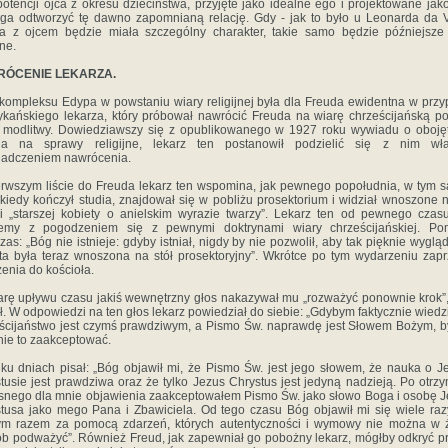
otencji ojca z okresu dzieciństwa, przyjęte jako idealne ego i projektowane jak
a odtworzyć tę dawno zapomnianą relację. Gdy - jak to było u Leonarda da V
ja z ojcem będzie miała szczególny charakter, takie samo będzie późniejsze
jne.
ÓCENIE LEKARZA.
kompleksu Edypa w powstaniu wiary religijnej była dla Freuda ewidentna w prz
kańskiego lekarza, który próbował nawrócić Freuda na wiarę chrześcijańską p
 i modlitwy. Dowiedziawszy się z opublikowanego w 1927 roku wywiadu o oboję
da na sprawy religijne, lekarz ten postanowił podzielić się z nim wł
iadczeniem nawrócenia.
rwszym liście do Freuda lekarz ten wspomina, jak pewnego popołudnia, w tym
 kiedy kończył studia, znajdował się w pobliżu prosektorium i widział wnoszone n
i „starszej kobiety o anielskim wyrazie twarzy”. Lekarz ten od pewnego czas
lemy z pogodzeniem się z pewnymi doktrynami wiary chrześcijańskiej. Pom
as: „Bóg nie istnieje: gdyby istniał, nigdy by nie pozwolił, aby tak pięknie wyglą
ta była teraz wnoszona na stół prosektoryjny”. Wkrótce po tym wydarzeniu zapr
enia do kościoła.
rę upływu czasu jakiś wewnętrzny głos nakazywał mu „rozważyć ponownie krok”,
ł. W odpowiedzi na ten głos lekarz powiedział do siebie: „Gdybym faktycznie wiedzi
ścijaństwo jest czymś prawdziwym, a Pismo Św. naprawdę jest Słowem Bożym, 
nie to zaakceptować.
lku dniach pisał: „Bóg objawił mi, że Pismo Św. jest jego słowem, że nauka o J
tusie jest prawdziwa oraz że tylko Jezus Chrystus jest jedyną nadzieją. Po otrz
asnego dla mnie objawienia zaakceptowałem Pismo Św. jako słowo Boga i osobę 
tusa jako mego Pana i Zbawiciela. Od tego czasu Bóg objawił mi się wiele raz
ym razem za pomocą zdarzeń, których autentyczności i wymowy nie można w 
b podważyć”. Również Freud, jak zapewniał go pobożny lekarz, mógłby odkryć 