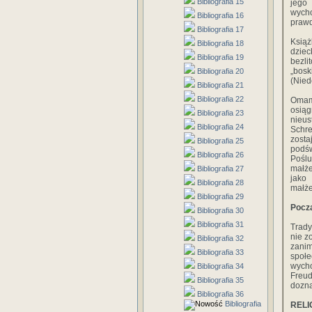
Bibliografia 15
jego
wych
Bibliografia 16
prawd
Bibliografia 17
Ksią
Bibliografia 18
dzie
Bibliografia 19
bezli
„bosk
Bibliografia 20
(Nied
Bibliografia 21
Bibliografia 22
Omamy
osiąg
Bibliografia 23
nieus
Bibliografia 24
Schr
zosta
Bibliografia 25
podś
Bibliografia 26
Poślu
małże
Bibliografia 27
jako
Bibliografia 28
małże
Bibliografia 29
Począ
Bibliografia 30
Bibliografia 31
Trady
nie z
Bibliografia 32
zanim
Bibliografia 33
społe
wycho
Bibliografia 34
Freud
Bibliografia 35
dozna
Bibliografia 36
Bibliografia
RELI