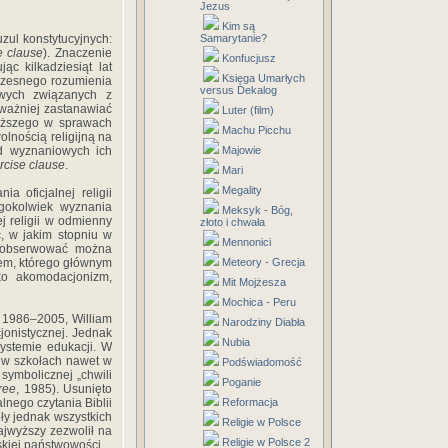
Jezus
Kim są
ul konstytucyjnych:
Samarytanie?
e clause
). Znaczenie
Konfucjusz
c kilkadziesiąt lat
Księga Umarłych
łczesnego rozumienia
versus Dekalog
owych związanych z
uważniej zastanawiać
Luter (film)
yższego w sprawach
Machu Picchu
olnością religijną na
d wyznaniowych ich
Majowie
rcise clause
.
Mari
Megality
 oficjalnej religii
gokolwiek wyznania
Meksyk - Bóg,
 religii w odmienny
złoto i chwała
, w jakim stopniu w
Mennonici
zaobserwować można
mem, którego głównym
Meteory - Grecja
ako akomodacjonizm,
Mit Mojżesza
Mochica - Peru
 1986–2005, William
Narodziny Diabła
jonistycznej. Jednak
Nubia
systemie edukacji. W
 w szkołach nawet w
Podświadomość
 symbolicznej „chwili
Poganie
ree
, 1985). Usunięto
alnego czytania Biblii
Reformacja
ły jednak wszystkich
Religie w Polsce
jwyższy zezwolił na
Religie w Polsce 2
skiej państwowości.