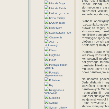
1787 roku z udział
Historia Boga
Rhode Island). Ko
sformułowania zas
Historia Piekła
zależności Wielkie
Historia grzechu
konfederacji stanów
Kozioł ofiarny
Słabość obowiązują
Krytyka religii
rozłożenia kompeten
Mistycyzm
prawa; co więcej, s
ekonomicznej państ
Nadnaturalna moc
konfliktów pomiędzy
Objawienia
rozstrzygać spory mi
ułożenia nowych zas
Oblicza
Konfederacji miały 
reinkarnacji
Ofiara
Podczas obrad w Fil
Opętanie
właściwą konstrukc
kompetencji między
Piekło
politycznego, trud
Początki badań
państwie. Niektórzy 
religii PL
Mniejsze stany nie 
nowe państwo, tak aby
Początki
religioznawstwa
Na dodatek, podcz
Politeizm
(federalistami) i j
Raj
wcześniej projekta
państwowych. Warto 
Religijność a
- plan Wirginii – p
duchowość
ludności, funkcjono
Sumienie
wzajemnej kontroli 
Symbol
- plan New Jersey –
stanów mniejszych 
System ofiarny