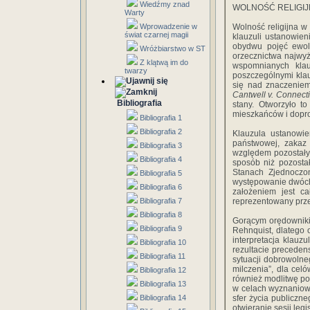
Wiedźmy znad
WOLNOŚĆ RELIGI
Warty
Wprowadzenie w
Wolność religijna w
świat czarnej magii
klauzuli ustanowieni
obydwu pojęć ewolu
Wróżbiarstwo w ST
orzecznictwa najwyż
Z klątwą im do
wspomnianych klau
twarzy
poszczególnymi klau
się nad znaczeniem
Cantwell v. Connecti
Bibliografia
stany. Otworzyło 
mieszkańców i dopr
Bibliografia 1
Bibliografia 2
Klauzula ustanowien
państwowej, zakaz
Bibliografia 3
względem pozostałyc
Bibliografia 4
sposób niż pozostał
Stanach Zjednoczo
Bibliografia 5
występowanie dwóch 
Bibliografia 6
założeniem jest ca
Bibliografia 7
reprezentowany przez
Bibliografia 8
Gorącym orędowniki
Bibliografia 9
Rehnquist, dlatego 
interpretacja klauz
Bibliografia 10
rezultacie precede
Bibliografia 11
sytuacji dobrowolneg
milczenia”, dla celó
Bibliografia 12
również modlitwę po
Bibliografia 13
w celach wyznaniow
Bibliografia 14
sfer życia publiczn
otwieranie sesji le