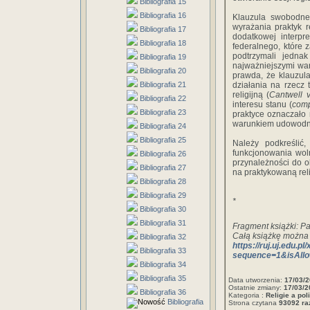
Bibliografia 15
Bibliografia 16
Klauzula swobodneg
wyrażania praktyk r
Bibliografia 17
dodatkowej interpr
Bibliografia 18
federalnego, które
podtrzymali jedna
Bibliografia 19
najważniejszymi war
Bibliografia 20
prawda, że klauzul
Bibliografia 21
działania na rzecz 
religijną (
Cantwell v
Bibliografia 22
interesu stanu (
comp
Bibliografia 23
praktyce oznaczało 
warunkiem udowodnie
Bibliografia 24
Bibliografia 25
Należy podkreślić
funkcjonowania wol
Bibliografia 26
przynależności do 
Bibliografia 27
na praktykowaną religi
Bibliografia 28
Bibliografia 29
*
Bibliografia 30
Bibliografia 31
Fragment książki:
Pa
Całą książkę można
Bibliografia 32
https://ruj.uj.edu.
Bibliografia 33
sequence=1&isAll
Bibliografia 34
Bibliografia 35
Data utworzenia:
17/03/
Ostatnie zmiany:
17/03/2
Bibliografia 36
Kategoria :
Religie a pol
Bibliografia
Strona czytana
93092 ra