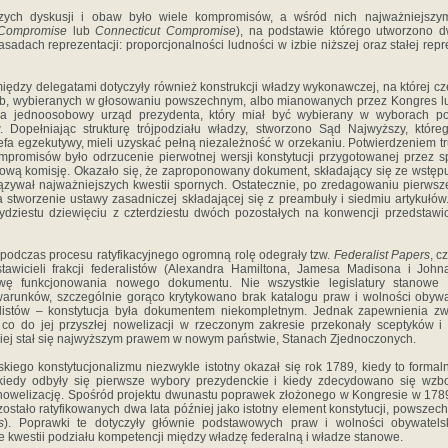
ych dyskusji i obaw było wiele kompromisów, a wśród nich najważniejszym 
 Compromise
lub
Connecticut Compromise
), na podstawie którego utworzono d
sadach reprezentacji: proporcjonalności ludności w izbie niższej oraz stałej rep
iędzy delegatami dotyczyły również konstrukcji władzy wykonawczej, na której cz
ób, wybieranych w głosowaniu powszechnym, albo mianowanych przez Kongres lub
a jednoosobowy urząd prezydenta, który miał być wybierany w wyborach poś
. Dopełniając strukturę trójpodziału władzy, stworzono Sąd Najwyższy, które
fa egzekutywy, mieli uzyskać pełną niezależność w orzekaniu. Potwierdzeniem t
promisów było odrzucenie pierwotnej wersji konstytucji przygotowanej przez s
wą komisję. Okazało się, że zaproponowany dokument, składający się ze wstępu
iązywał najważniejszych kwestii spornych. Ostatecznie, po zredagowaniu pierwsz
stworzenie ustawy zasadniczej składającej się z preambuły i siedmiu artykułów.
ydziestu dziewięciu z czterdziestu dwóch pozostałych na konwencji przedstawic
podczas procesu ratyfikacyjnego ogromną rolę odegrały tzw.
Federalist Papers
, c
stawicieli frakcji federalistów (Alexandra Hamiltona, Jamesa Madisona i John
awę funkcjonowania nowego dokumentu. Nie wszystkie legislatury stanowe
runków, szczególnie gorąco krytykowano brak katalogu praw i wolności obywat
listów – konstytucja była dokumentem niekompletnym. Jednak zapewnienia zw
 co do jej przyszłej nowelizacji w rzeczonym zakresie przekonały sceptyków 
jskiej stał się najwyższym prawem w nowym państwie, Stanach Zjednoczonych.
skiego konstytucjonalizmu niezwykle istotny okazał się rok 1789, kiedy to formal
kiedy odbyły się pierwsze wybory prezydenckie i kiedy zdecydowano się wzbo
nowelizację. Spośród projektu dwunastu poprawek złożonego w Kongresie w 178
ostało ratyfikowanych dwa lata później jako istotny element konstytucji, powszec
s
). Poprawki te dotyczyły głównie podstawowych praw i wolności obywatels
e kwestii podziału kompetencji między władzę federalną i władze stanowe.