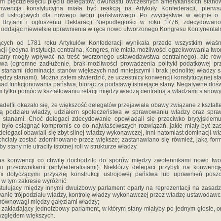
em pięćdziesięciu pięciu delegatów dwunastu ówczesnych amerykańskich stanów
nwencja konstytucyjna miała być reakcją na Artykuły Konfederacji, pierw
ad ustrojowych dla nowego tworu państwowego. Po zwycięstwie w wojnie o 
j Brytanii i ogłoszeniu Deklaracji Niepodległości w roku 1776, zdecydowan
, oddając niewielkie uprawnienia w ręce nowo utworzonego Kongresu Kontynental
cych od 1781 roku Artykułów Konfederacji wynikała przede wszystkim właśn
cji (jedyna instytucja centralna, Kongres, nie miała możliwości egzekwowania two
tany mogły wpływać na treść tworzonego ustawodawstwa centralnego), ale równi
wa (ogromne zadłużenie, brak możliwości prowadzenia polityki podatkowej pr
 stanami (dominacja stanów większych nad mniejszymi i brak jednolitej władzy
ędzy stanami). Można zatem stwierdzić, że uczestnicy konwencji konstytucyjnej st
ad funkcjonowania państwa, biorąc za podstawę istniejące stany. Negatywne doś
im tylko pomóc w kształtowaniu relacji między władzą centralną a władzami stanow
adelfii okazało się, że większość delegatów przejawiała obawy związane z kształt
ją podziału władzy, udziałem społeczeństwa w sprawowaniu władzy oraz spraw
 stanami. Choć delegaci zdecydowanie opowiadali się przeciwko brytyjskie
no było osiągnąć kompromis co do najwłaściwszych rozwiązań, jakie miały być 
delegaci obawiali się zbyt silnej władzy wykonawczej, inni natomiast dominacji w
chciały zostać zdominowane przez większe; zastanawiano się również, jaką for
 stany nie utraciły istotnej roli w strukturze władzy.
as konwencji co chwilę dochodziło do sporów między zwolennikami nowo tw
ego przeciwnikami (antyfederalistami). Niektórzy delegaci przybyli na konwen
mi dotyczącymi przyszłej konstrukcji ustrojowej państwa lub uprawnień poszcz
w tym zakresie wyróżnić:
ostulujący między innymi dwuizbowy parlament oparty na reprezentacji na zasadz
wanie trójpodziału władzy, kontrolę władzy wykonawczej przez władzę ustawodawcz
i równowagi między gałęziami władzy;
 zakładający jednoizbowy parlament, w którym stany miałyby po jednym głosie, 
względem większych.