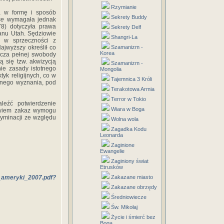
Rzymianie
a w formę i sposób
Sekrety Buddy
use
wymagała jednak
78) dotyczyła prawa
Sekrety Delf
anu Utah. Sędziowie
Shangri-La
ć w sprzeczności z
ajwyższy określił co
Szamanizm -
Korea
acza pełnej swobody
ą się tzw. akwizycją
Szamanizm -
ie zasady istotnego
Mongolia
yk religijnych, co w
Tajemnica 3 Króli
onego wyznania, pod
Terakotowa Armia
Terror w Tokio
leźć potwierdzenie
Wiara w Boga
bowiem zakaz wymogu
yminacji ze względu
Wolna wola
Zagadka Kodu
Leonarda
Zaginione
Ewangelie
Zaginiony świat
Etrusków
h_ameryki_2007.pdf?
Zakazane miasto
Zakazane obrzędy
Średniowiecze
Św. Mikołaj
Życie i śmierć bez
Boga