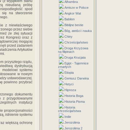
 (z wyjątkiem stanu
Alhambra
szą nieudaną próbę
Amisze w Polsce
niepodległość spod
o się na stworzenie
Angkor Wat
nego.
Babilon
ie z niewłaściwego
Biblijne bestie
rzonego przez siebie
Bóg, ateiści i nauka
eż ze złej sytuacji
Chiny
zez Kongres) oraz z
 sądowniczej mogącej
Chrześcijaństwo
anęli przed zadaniem
Droga Krzyżowa
wiadczenia Artykułów
na filipinach
ymi.
Druga Krucjata
em przyszłego rządu,
Egipt - Tajemnice
iedliwą dystrybucją
zmarłych
mu modelowi systemu
Etiopia
zastosowane w nowym
ładzy ustawodawczej.
Geniusz Darwina
mę powinno przybrać
Hetyci
Hipnoza
orzonego dokumentu
Historia Boga
cję z przygotowanymi
Historia Pisma
ególnych instytucji
Historia
ie proporcjonalności
chrześcijaństwa
ą, istnienie systemu
Indie
oraz większą ochronę
Jerozolima
Jerozolima 2