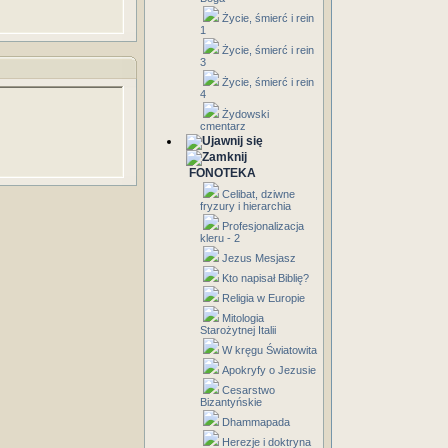
Życie, śmierć i rein
1
Życie, śmierć i rein
3
Życie, śmierć i rein
4
Żydowski
cmentarz
FONOTEKA
Celibat, dziwne
fryzury i hierarchia
Profesjonalizacja
kleru - 2
Jezus Mesjasz
Kto napisał Biblię?
Religia w Europie
Mitologia
Starożytnej Italii
W kręgu Światowita
Apokryfy o Jezusie
Cesarstwo
Bizantyńskie
Dhammapada
Herezje i doktryna