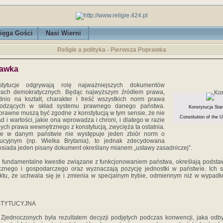
ięga Gości
Nasi Wierni
Religie a polityka - Pierwsza Poprawka
rawka
stytucje odgrywają rolę najważniejszych dokumentów
ach demokratycznych. Będąc najwyższym źródłem prawa,
nio na kształt, charakter i treść wszystkich norm prawa
odzących w skład systemu prawnego danego państwa.
Konstytucja St
 prawne muszą być zgodne z konstytucją w tym sensie, że nie
Constitution of the 
 i wartości, jakie ona wprowadza i chroni, i dlatego w razie
nych prawa wewnętrznego z konstytucją, zwycięża ta ostatnia.
że w danym państwie nie występuje jeden zbiór norm o
ytucyjnym (np. Wielka Brytania), to jednak zdecydowana
siada jeden pisany dokument określany mianem „ustawy zasadniczej”.
ą fundamentalne kwestie związane z funkcjonowaniem państwa, określają podsta
ecznego i gospodarczego oraz wyznaczają pozycję jednostki w państwie. Ich s
ktu, że uchwala się je i zmienia w specjalnym trybie, odmiennym niż w wypadk
TYTUCYJNA
Zjednoczonych była rezultatem decyzji podjętych podczas konwencji, jaka odbył