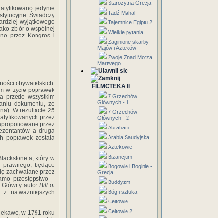
Starożytna Grecja
atyfikowano jedynie
Tadź Mahal
tytucyjne. Świadczy
bardziej wyjątkowego
Tajemnice Egiptu 2
ako zbiór o wspólnej
Wielkie pytania
ane przez Kongres i
Zaginione skarby
Majów i Azteków
Zwoje Znad Morza
Martwego
ności obywatelskich,
FILMOTEKA II
iem w życie poprawek
ła przede wszystkim
7 Grzechów
Głównych - 1
saniu dokumentu, ze
a). W rezultacie 25
7 Grzechów
ratyfikowanych przez
Głównych - 2
zaproponowane przez
Abraham
rezentantów a druga
h poprawek została
Arabia Saudyjska
Aztekowie
Bizancjum
lackstone’a, który w
mu prawnego, będące
Bogowie i Boginie -
się zachwalane przez
Grecja
samo przestępstwo –
Buddyzm
. Główny autor
Bill of
 z najważniejszych
Bóg i sztuka
Celtowie
Celtowie 2
iekawe, w 1791 roku