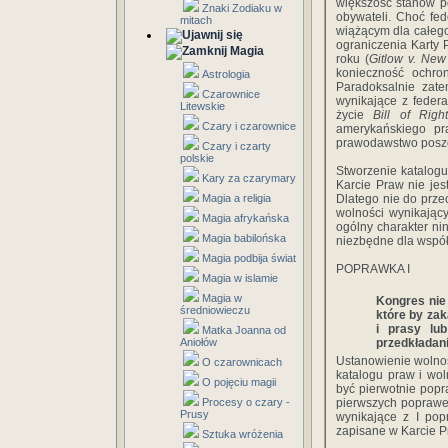
większość stanów po
Znaki Zodiaku w
obywateli. Choć fe
mitach
wiążącym dla całeg
ograniczenia Karty 
Magia
roku (
Gitlow v. New
konieczność ochro
Astrologia
Paradoksalnie zate
Czarownice
wynikające z federa
Litewskie
życie
Bill of Righ
Czary i czarownice
amerykańskiego pr
prawodawstwo poszcz
Czary i czarty
polskie
Stworzenie katalog
Kary za czarymary
Karcie Praw nie jes
Magia a religia
Dlatego nie do przec
wolności wynikając
Magia afrykańska
ogólny charakter ni
Magia babilońska
niezbędne dla współ
Magia podbija świat
POPRAWKA I
Magia w islamie
Magia w
Kongres nie
średniowieczu
które by za
i prasy lu
Matka Joanna od
Aniołów
przedkładani
Ustanowienie wolnośc
O czarownicach
katalogu praw i wo
O pojęciu magii
być pierwotnie popra
Procesy o czary -
pierwszych poprawek
Prusy
wynikające z I pop
zapisane w Karcie P
Sztuka wróżenia