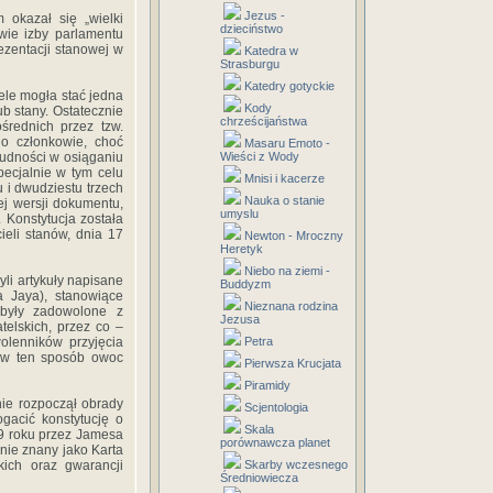
Jezus -
okazał się „wielki
dzieciństwo
wie izby parlamentu
rezentacji stanowej w
Katedra w
Strasburgu
Katedry gotyckie
ele mogła stać jedna
Kody
 stany. Ostatecznie
chrześcijaństwa
rednich przez tzw.
go członkowie, choć
Masaru Emoto -
rudności w osiąganiu
Wieści z Wody
pecjalnie w tym celu
Mnisi i kacerze
 i dwudziestu trzech
Nauka o stanie
ej wersji dokumentu,
umyslu
 Konstytucja została
ieli stanów, dnia 17
Newton - Mroczny
Heretyk
Niebo na ziemi -
zyli artykuły napisane
Buddyzm
a Jaya), stanowiące
Nieznana rodzina
 były zadowolone z
Jezusa
elskich, przez co –
olenników przyjęcia
Petra
i w ten sposób owoc
Pierwsza Krucjata
Piramidy
nie rozpoczął obrady
Scjentologia
gacić konstytucję o
Skala
9 roku przez Jamesa
porównawcza planet
hnie znany jako Karta
kich oraz gwarancji
Skarby wczesnego
Średniowiecza