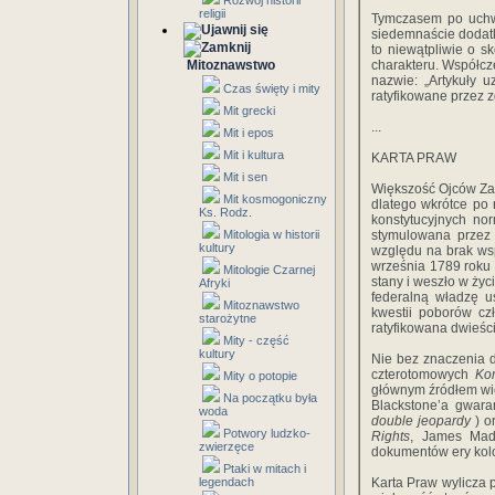
Rozwój historii
religii
Tymczasem po uchwa
siedemnaście dodatk
to niewątpliwie o s
Mitoznawstwo
charakteru. Współcz
nazwie: „Artykuły 
Czas święty i mity
ratyfikowane przez 
Mit grecki
...
Mit i epos
Mit i kultura
KARTA PRAW
Mit i sen
Większość Ojców Zał
Mit kosmogoniczny
dlatego wkrótce po 
Ks. Rodz.
konstytucyjnych no
Mitologia w historii
stymulowana przez 
kultury
względu na brak ws
września 1789 roku 
Mitologie Czarnej
stany i weszło w życ
Afryki
federalną władzę u
Mitoznawstwo
kwestii poborów cz
starożytne
ratyfikowana dwieście
Mity - część
kultury
Nie bez znaczenia d
czterotomowych
Ko
Mity o potopie
głównym źródłem wie
Na początku była
Blackstone’a gwara
woda
double jeopardy
) o
Potwory ludzko-
Rights
, James Madi
zwierzęce
dokumentów ery kolo
Ptaki w mitach i
legendach
Karta Praw wylicza