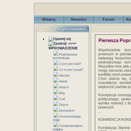
Witamy
Nowości
Forum
Ks
Religioznawstwo
Pierwsza Pop
==>>
WPROWADZENIE
Współcześnie kon
prawnych w państw
Podstawowa
terminologia
wpływają bezpośred
wewnętrznego wch
Czym jest kult?
Wszystkie inne akty
Co to jest rytuał?
mogą naruszać zasad
konfliktu norm praw
Absolut
Choć zdarza się, 
Anioły
charakterze konst
większość państw po
Ateizm
Bóg
Konstytucje normuj
Cud
politycznego, społ
wynika również z fa
Deizm
prawnych.
Demonizm
...
Fenomenologia
KONWENCJA KONS
religii
Fundamentalizm
Konstytucja Stanów 
religijny