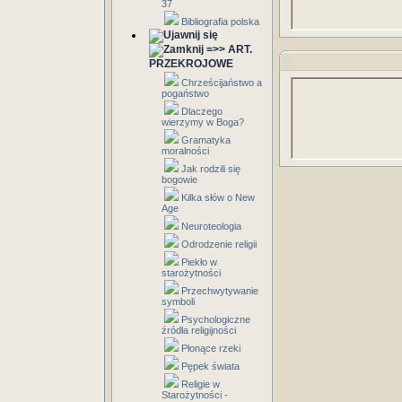
37
Bibliografia polska
=>> ART.
PRZEKROJOWE
Chrześcijaństwo a
pogaństwo
Dlaczego
wierzymy w Boga?
Gramatyka
moralności
Jak rodzili się
bogowie
Kilka słów o New
Age
Neuroteologia
Odrodzenie religii
Piekło w
starożytności
Przechwytywanie
symboli
Psychologiczne
źródła religijności
Płonące rzeki
Pępek świata
Religie w
Starożytności -