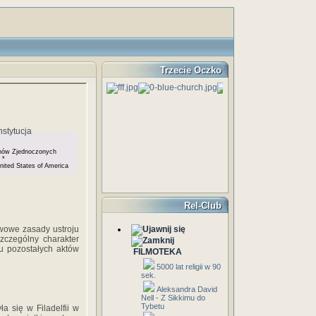
Trzecie Oczko
anów Zjednoczonych
*
United States of America
Rel-Club
wowe zasady ustroju
zczególny charakter
u pozostałych aktów
FILMOTEKA
5000 lat religii w 90
sek.
Aleksandra David
Nell - Z Sikkimu do
Tybetu
a się w Filadelfii w