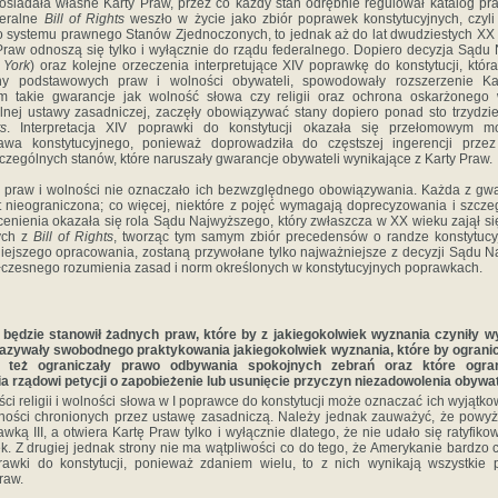
siadała własne Karty Praw, przez co każdy stan odrębnie regulował katalog pr
deralne
Bill of Rights
weszło w życie jako zbiór poprawek konstytucyjnych, czyli
o systemu prawnego Stanów Zjednoczonych, to jednak aż do lat dwudziestych XX
Praw odnoszą się tylko i wyłącznie do rządu federalnego. Dopiero decyzja Sąd
 York
) oraz kolejne orzeczenia interpretujące XIV poprawkę do konstytucji, któr
ny podstawowych praw i wolności obywateli, spowodowały rozszerzenie Ka
m takie gwarancje jak wolność słowa czy religii oraz ochrona oskarżonego
lnej ustawy zasadniczej, zaczęły obowiązywać stany dopiero ponad sto trzydzie
ts
. Interpretacja XIV poprawki do konstytucji okazała się przełomowym m
awa konstytucyjnego, ponieważ doprowadziła do częstszej ingerencji prz
ególnych stanów, które naruszały gwarancje obywateli wynikające z Karty Praw.
u praw i wolności nie oznaczało ich bezwzględnego obowiązywania. Każda z gwa
t nieograniczona; co więcej, niektóre z pojęć wymagają doprecyzowania i szczegó
enienia okazała się rola Sądu Najwyższego, który zwłaszcza w XX wieku zajął się 
ych z
Bill of Rights
, tworząc tym samym zbiór precedensów o randze konstytucy
niejszego opracowania, zostaną przywołane tylko najważniejsze z decyzji Sądu N
czesnego rozumienia zasad i norm określonych w konstytucyjnych poprawkach.
 będzie stanowił żadnych praw, które by z jakiegokolwiek wyznania czyniły 
kazywały swobodnego praktykowania jakiegokolwiek wyznania, które by ograni
b też ograniczały prawo odbywania spokojnych zebrań oraz które ogra
a rządowi petycji o zapobieżenie lub usunięcie przyczyn niezadowolenia obywat
i religii i wolności słowa w I poprawce do konstytucji może oznaczać ich wyjątko
lności chronionych przez ustawę zasadniczą. Należy jednak zauważyć, że powy
wką III, a otwiera Kartę Praw tylko i wyłącznie dlatego, że nie udało się ratyfi
. Z drugiej jednak strony nie ma wątpliwości co do tego, że Amerykanie bardzo
rawki do konstytucji, ponieważ zdaniem wielu, to z nich wynikają wszystkie 
raw.