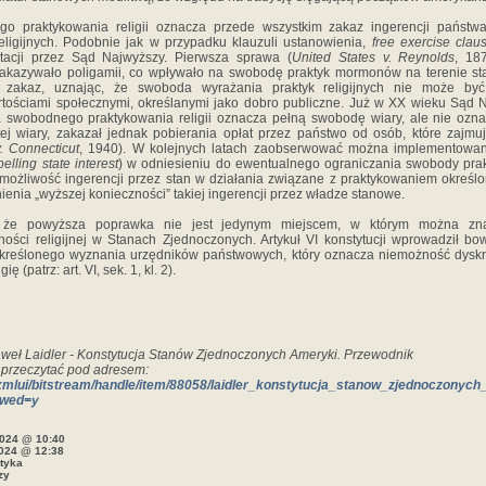
o praktykowania religii oznacza przede wszystkim zakaz ingerencji państw
eligijnych. Podobnie jak w przypadku klauzuli ustanowienia,
free exercise cla
etacji przez Sąd Najwyższy. Pierwsza sprawa (
United States v. Reynolds
, 18
 zakazywało poligamii, co wpływało na swobodę praktyk mormonów na terenie st
k zakaz, uznając, że swoboda wyrażania praktyk religijnych nie może by
tościami społecznymi, określanymi jako dobro publiczne. Już w XX wieku Sąd N
a swobodnego praktykowania religii oznacza pełną swobodę wiary, ale nie ozn
tej wiary, zakazał jednak pobierania opłat przez państwo od osób, które zajmuj
. Connecticut
, 1940). W kolejnych latach zaobserwować można implementowan
elling state interest
) w odniesieniu do ewentualnego ograniczania swobody prakt
możliwość ingerencji przez stan w działania związane z praktykowaniem określ
nia „wyższej konieczności” takiej ingerencji przez władze stanowe.
, że powyższa poprawka nie jest jedynym miejscem, w którym można zna
ności religijnej w Stanach Zjednoczonych. Artykuł VI konstytucji wprowadził 
określonego wyznania urzędników państwowych, który oznacza niemożność dyskr
ę (patrz: art. VI, sek. 1, kl. 2).
weł Laidler -
Konstytucja Stanów Zjednoczonych Ameryki. Przewodnik
 przeczytać pod adresem:
pl/xmlui/bitstream/handle/item/88058/laidler_konstytucja_stanow_zjednoczonyc
owed=y
2024 @ 10:40
024 @ 12:38
ityka
zy