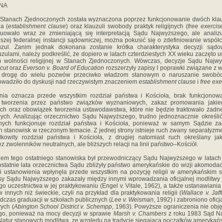
JNA
 Stanach Zjednoczonych została wyznaczona poprzez funkcjonowanie dwóch klauz
a (
establishment clause
) oraz klauzuli swobody praktyk religijnych (
free exercis
owało wraz ze zmieniającą się interpretacją Sądu Najwyższego, ale analizują
szej federalnej instancji sądowniczej, można pokusić się o zdefiniowanie wspó
zul. Zanim jednak dokonana zostanie krótka charakterystyka decyzji sąd
zulami, należy podkreślić, że dopiero w latach czterdziestych XX wieku zaczęto 
 wolności religijnej w Stanach Zjednoczonych. Wówczas, decyzje Sądu Najw
cut
oraz
Everson v. Board of Education
rozszerzyły zapisy I poprawki związane z w
to drogę do wielu pozwów przeciwko władzom stanowym o naruszanie swobó
owadziło do dyskusji nad rzeczywistym znaczeniem
establishment clause
i
free exe
ia oznacza przede wszystkim rozdział państwa i Kościoła, brak funkcjonowania
 tworzenia przez państwo związków wyznaniowych, zakaz promowania jakie
h oraz obowiązek tworzenia ustawodawstwa, które nie będzie traktowało żadnej
ych. Analizując orzecznictwo Sądu Najwyższego, trudno jednoznacznie określić
nych funkcjonuje rozdział państwa i Kościoła, ponieważ w samym Sądzie 
stanowisk w rzeczonym temacie. Z jednej strony istnieje ruch zwany separatyz
łkowity rozdział państwa i Kościoła, z drugiej natomiast ruch określany j
 zwolenników neutralnych, ale bliższych relacji na linii państwo–Kościół.
em tego ostatniego stanowiska był przewodniczący Sądu Najwyższego w latach
ostatnie lata orzecznictwa Sądu zbliżyły państwo amerykańskie do wizji akomodac
uli ustanowienia wpłynęła przede wszystkim na pozycję religii w amerykańskim 
nsy Sądu Najwyższego zakazały między innymi wprowadzania oficjalnej modlitwy
o uczestnictwa w jej praktykowaniu (Engel v. Vitale, 1962), a także ustanawiania
w innych niż świeckie, czyli na przykład dla praktykowania religii (
Wallace v. Jaff
dczas graduacji w szkołach publicznych (
Lee v. Weisman
, 1992) i zabroniono oficj
ych (
Abington School District v. Schempp
, 1963). Powyższe ograniczenia nie obję
ego, ponieważ na mocy decyzji w sprawie
Marsh v. Chambers
z roku 1983 Sąd Na
gislatur stanowych modlitwą, ze względu na tradycję sięgającą początków amerykań