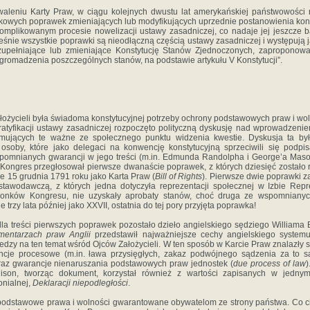
leniu Karty Praw, w ciągu kolejnych dwustu lat amerykańskiej państwowości r
owych poprawek zmieniających lub modyfikujących uprzednie postanowienia kons
komplikowanym procesie nowelizacji ustawy zasadniczej, co nadaje jej jeszcze 
eśnie wszystkie poprawki są nieodłączną częścią ustawy zasadniczej i występują j
uzupełniające lub zmieniające Konstytucję Stanów Zjednoczonych, zaproponow
zgromadzenia poszczególnych stanów, na podstawie artykułu V Konstytucji”.
ożycieli była świadoma konstytucyjnej potrzeby ochrony podstawowych praw i wol
ratyfikacji ustawy zasadniczej rozpoczęto polityczną dyskusję nad wprowadzen
rmujących te ważne ze społecznego punktu widzenia kwestie. Dyskusja ta by
osoby, które jako delegaci na konwencję konstytucyjną sprzeciwili się podpi
pomnianych gwarancji w jego treści (m.in. Edmunda Randolpha i George’a Mason
Kongres przegłosował pierwsze dwanaście poprawek, z których dziesięć zostało 
ie 15 grudnia 1791 roku jako Karta Praw (
Bill of Rights
). Pierwsze dwie poprawki 
stawodawczą, z których jedna dotyczyła reprezentacji społecznej w Izbie Rep
łonków Kongresu, nie uzyskały aprobaty stanów, choć druga ze wspomnianyc
 trzy lata później jako XXVII, ostatnia do tej pory przyjęta poprawka!
la treści pierwszych poprawek pozostało dzieło angielskiego sędziego Williama B
mentarzach praw Anglii
przedstawił najważniejsze cechy angielskiego syste
dzy na ten temat wśród Ojców Założycieli. W ten sposób w Karcie Praw znalazły 
ncje procesowe (m.in. ława przysięgłych, zakaz podwójnego sądzenia za to 
raz gwarancje nienaruszania podstawowych praw jednostek (
due process of law
)
son, tworząc dokument, korzystał również z wartości zapisanych w jednym
nialnej,
Deklaracji niepodległości
.
 podstawowe prawa i wolności gwarantowane obywatelom ze strony państwa. Co c