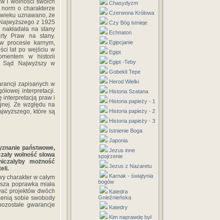
aw i wolności swoich
Chasydyzm
norm o charakterze
Czerwona Królowa
 wieku uznawano, że
u Najwyższego z 1925
Czy Bóg istnieje
a nakładała na stany
Echnaton
rty Praw na stany.
 w procesie karnym,
Egipcjanie
ści lat po wejściu w
Egipt
omentem w historii
Egipt -Teby
ez Sąd Najwyższy w
Gobekli Tepe
Herod Wielki
rancji zapisanych w
łowej interpretacji.
Historia Szatana
interpretacją praw i
Historia papieży - 1
jnej. Ze względu na
ajwyższego, które są
Historia papieży - 2
Historia papieży - 3
Istnienie Boga
Japonia
wyznanie państwowe,
Jezus inne
czały wolność słowa
spojrzenie
niczałyby możność
Jezus z Nazaretu
eli.
Karnak - świątynia
wy charakter w całym
bogów
ższa poprawka miała
kować projektów dwóch
Katedra
 cenią sobie swobody
Gnieźnieńska
pozostałe gwarancje
Katedry
Kim naprawdę był