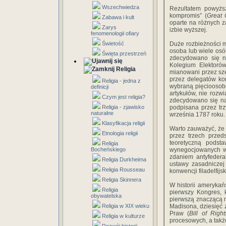
Wszechwiedza
Rezultatem powyższ
kompromis” (
Great
Zabawa i kult
oparte na różnych za
Zarys
izbie wyższej.
fenomenologii ofiary
Świetość
Duże rozbieżności m
osoba lub wiele os
Święta przestrzeń
zdecydowano się n
Kolegium Elektorów
Religia
mianowani przez sze
przez delegatów kom
Religia - jedna z
wybraną pięcioosobo
definicji
artykułów, nie rozw
Czym jest religia?
zdecydowano się na 
Religia - zjawisko
podpisana przez trz
naturalne
września 1787 roku.
Klasyfikacja religii
Warto zauważyć, że 
Etnologia religii
przez trzech przed
teoretyczną podst
Religia
Bocheńskiego
wynegocjowanych wa
zdaniem antyfedera
Religia Durkheima
ustawy zasadniczej
Religia Rousseau
konwencji filadelfi
Religia Skinnera
W historii amerykań
Religia
pierwszy Kongres, 
obywatelska
pierwszą znaczącą 
Religia w XIX wieku
Madisona, dziesięć z
Praw (
Bill of Right
Religia w kulturze
procesowych, a takż