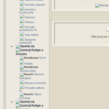
Kościoły słupowe
Kościół w
Kosieczynie
Paestum
Panteon
Początki
architektury PL
Tadż Mahal
Nikt jeszcze 
Świątynie
buddyjskie
Religie a
muzyka
Hymn
Kolęda
Muzyka Wed
Muzyka
hebrajska
Muzyka kościelna
Początki polifonii
PL
Śpiew
kościelny
Religie a