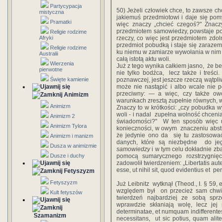
Partycypacja
50)‎ ‎Jeżeli‎ ‎człowiek‎ ‎chce,‎ ‎to‎ ‎zawsze‎ ‎ch
mistyczna
‎jakiemuś‎ ‎przedmiotowi‎ ‎i‎ ‎daje‎ ‎się‎ ‎pomy
Pramatki
‎więc‎ ‎znaczy „chcieć‎ ‎czegoś?"‎ ‎Znaczy‎ ‎
‎przedmiotem‎ ‎samowiedzy,‎ ‎powstaje‎ ‎pod‎
Religie rodzime
Afryki
‎rzeczy,‎ ‎co‎ ‎więc‎ ‎jest‎ ‎przedmiotem‎ ‎zdo
przedmiot‎ ‎pobudką‎ ‎i‎ ‎staje‎ ‎się‎ ‎zarazem‎ ‎t
Religie rodzime
‎ku‎ ‎niemu w‎ ‎zamiarze‎ ‎wywołania‎ ‎w‎ ‎nim‎ 
Australii
‎całą‎ ‎istotą‎ ‎aktu woli.‎ ‎
Wierzenia
Już‎ ‎z‎ ‎tego‎ ‎wynika‎ ‎całkiem‎ ‎jasno,‎ ‎ że‎ 
pierwotne
nie‎ ‎tylko‎ ‎bodźca, ‎ ‎lecz‎ ‎także‎ ‎i‎ ‎treśc
Święte kamienie
‎poznawczej,‎ ‎jest jeszcze‎ ‎rzeczą‎ ‎wątpliwą, 
‎może‎ ‎nie‎ ‎nastąpić‎ ‎i‎ ‎albo‎ ‎wcale nie‎
‎przeciwny:‎ ‎—‎ ‎a‎ ‎więc,‎ ‎czy‎ ‎także‎ ‎o
Animizm
‎warunkach zresztą‎ ‎zupełnie‎ ‎równych,‎ ‎w
Animizm
‎Znaczy‎ ‎to‎ ‎w‎ ‎krótkości:‎ ‎„czy‎ ‎pobudka‎ ‎
‎woli - i‎ ‎nadal‎ ‎ zupełna‎ ‎wolność‎ ‎chcenia
Animizm 2
‎świadomości?"‎ ‎ W‎ ‎ten‎ ‎sposób‎ ‎więc‎ ‎u
Animizm Tylora
‎konieczności,‎ ‎w owym‎ ‎ znaczeniu‎ ‎abs
‎że‎ ‎jedynie‎ ‎ono‎ ‎da ‎ ‎się‎ ‎tu‎ ‎zastosow
Animizm i manizm
‎danych,‎ ‎które‎ ‎są‎ ‎niezbędne‎ ‎ do‎ ‎j
Dusza w animizmie
samowiedzy‎
‎i‎ ‎w‎ ‎tym‎ ‎celu‎ ‎dokładnie‎ ‎z
Dusze i duchy
‎pomocą‎ ‎sumarycznego‎ ‎rozstrzygnięcia,‎ 
‎zadowolił‎ ‎twierdzeniem:‎ ‎„Libertatis‎ ‎autem‎ 
‎esse,‎ ‎ut‎ ‎nihil‎ ‎sit,‎ ‎quod‎ ‎evidentius‎ ‎et‎ 
Fetyszyzm
Fetyszyzm
Już‎ ‎Leibnitz‎ ‎ ‎wytknął‎ ‎(Theod.,‎ ‎I.‎ ‎§‎ ‎59,‎
‎względem‎ ‎był‎ ‎ on‎ ‎przecież‎ ‎sam‎ ‎chwiej
Kult fetyszów
‎twierdzeń‎ ‎najbardziej‎ ‎ze sobą‎ ‎spr
‎wprawdzie‎ ‎skłaniają‎ ‎wolę,‎ ‎lecz‎ ‎jej
‎determinatae,‎ ‎et‎ ‎numquam‎ ‎indifferentes,‎
Szamanizm
‎necessitans,‎ ‎ ut‎ ‎sic potius,‎ ‎quam‎ ‎aliter