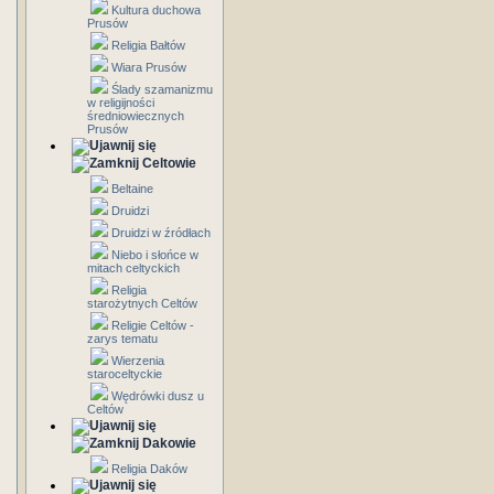
Kultura duchowa
Prusów
Religia Bałtów
Wiara Prusów
Ślady szamanizmu
w religijności
średniowiecznych
Prusów
Celtowie
Beltaine
Druidzi
Druidzi w źródłach
Niebo i słońce w
mitach celtyckich
Religia
starożytnych Celtów
Religie Celtów -
zarys tematu
Wierzenia
staroceltyckie
Wędrówki dusz u
Celtów
Dakowie
Religia Daków