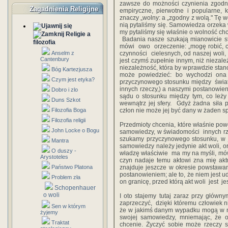
‎zawsze‎ ‎do‎ ‎możności‎ ‎czynienia‎ ‎zgodnie
Zagadnienia Religijne
‎empiryczne,‎ ‎pierwotne‎ ‎i‎ ‎popularne,‎ ‎k
‎znaczy „wolny‎:‎ a‎ ‎„zgodny‎ ‎z‎ ‎wolą."‎ ‎T
‎nią‎ ‎pytaliśmy‎ ‎się. Samowiedza‎ ‎orzeka‎
‎my‎ ‎pytaliśmy‎ ‎się‎ ‎właśnie‎ ‎o‎ ‎wolność‎ ‎ch
Religie a
‎ Badania‎ ‎nasze‎ ‎szukają‎ ‎mianowicie‎ ‎sto
filozofia
mówi‎ ‎ owo‎ ‎ orzeczenie:‎ ‎„mogę‎ ‎robić,‎ ‎co
Anselm z
‎czynności ‎ ‎cielesnych,‎ ‎od‎ ‎naszej‎ ‎woli
Cantenbury
‎jest‎ ‎czymś‎ ‎zupełnie‎ ‎innym, niż‎ ‎nieza
‎niezależność,‎ ‎która by‎ ‎wprawdzie‎ ‎stanowi
Bóg Kartezjusza
‎może‎ ‎powiedzieć:‎ ‎bo‎ ‎wychodzi‎ ‎ona‎
Czym jest etyka?
‎przyczynowego stosunku‎ ‎między‎ ‎ świat
‎innych‎ ‎rzeczy,)‎ ‎a‎ ‎naszymi‎ ‎postanowie
Dobro i zlo
‎sądu‎ ‎o‎ ‎stosunku‎ ‎między‎ ‎tym,‎ ‎co‎ ‎leży‎
Duns Szkot
‎wewnątrz‎ ‎jej‎ ‎sfery.‎ ‎ Gdyż‎ ‎żadna‎ ‎siła‎
Filozofia Boga
‎człon‎ ‎nie‎ ‎może jej‎ ‎być‎ ‎dany‎ ‎w‎ ‎żaden‎ ‎s
Filozofia religii
Przedmioty‎ ‎chcenia, które‎ ‎właśnie‎ ‎powoduj
John Locke o Bogu
samowiedzy,‎ ‎w‎ ‎świadomości‎ ‎ innych‎ ‎rzecz
‎szukamy‎ ‎przyczynowego‎ ‎stosunku,‎ ‎w‎ ‎jak
Mantra
samowiedzy należy‎ ‎jedynie‎ ‎akt‎ ‎woli,‎ ‎oraz
O duszy -
‎władzę‎ ‎właściwie ‎ ‎ma my‎ ‎na‎ ‎myśli,‎ ‎mówią
Arystoteles
‎czyn‎ ‎nadaje‎ ‎temu‎ ‎aktowi‎ ‎zna mię‎ ‎akt
Państwo Platona
‎znajduje‎ ‎jeszcze‎ ‎w‎ ‎okresie‎ ‎powstawan
‎postanowieniem;‎ ‎ale‎ ‎to,‎ ‎że‎ ‎niem‎ ‎jest
Problem zła
‎on‎ ‎granicę,‎ ‎przed‎ ‎którą‎ ‎akt‎ ‎woli‎ ‎ jest‎ ‎
Schopenhauer
o woli
I‎ ‎oto stajemy‎ ‎tutaj‎ ‎zaraz‎ ‎przy‎ ‎główny
‎zaprzeczyć, ‎ ‎dzięki któremu‎ ‎człowiek‎ ‎ni
Sen w którym
‎że‎ ‎w‎ ‎jakimś‎ ‎danym‎ ‎wypadku‎ ‎mogą‎ ‎w‎ 
żyjemy
‎swojej‎ ‎samowiedzy,‎ ‎mniemając,‎ ‎że‎ ‎o
Traktat
‎chcenie.‎ ‎Życzyć‎ ‎sobie‎ ‎może‎ ‎rzeczy‎ ‎so