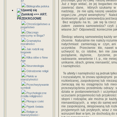
‎pozostaje,‎ ‎gdy‎ ‎od‎ ‎całej‎ ‎ naszej‎ ‎świado
37
Już‎ ‎z‎ ‎tego‎ ‎widać,‎ ‎że‎ ‎jej‎ ‎bogactwo‎ ‎
Bibliografia polska
‎zawierać‎ ‎dane,‎ ‎ których‎ ‎szukamy‎ ‎w‎
‎nadzieję, ‎ ‎że‎ ‎nie‎ ‎ujdą‎ ‎naszej‎ ‎uwad
=>> ART.
organ,t.zw.‎ ‎„zmysł‎ ‎wewnętrzny." ‎ Należy‎
PRZEKROJOWE
‎dosłownym:‎ gdyż‎ ‎samowiedza‎ ‎jest‎ ‎b
‎ ‎Bez‎ ‎względu‎ ‎na to,‎ ‎ jak‎ ‎się‎ ‎ta‎ ‎rz
Chrześcijaństwo a
‎zatem‎ ‎ zawiera‎ ‎samowiedza?‎ ‎czyli:‎ 
pogaństwo
‎własne Ja?‎ ‎ Odpowiedź:‎ ‎koniecznie‎ ‎jako‎ ‎
Dlaczego
wierzymy w Boga?
Śledząc‎ ‎własną‎ ‎samowiedzę‎ ‎każdy‎ ‎wnet
‎chcenie.‎ ‎ Naturalnie nie‎ ‎należy‎ ‎rozumieć‎ 
Gramatyka
moralności
‎natychmiast‎ ‎ zamieniają‎ ‎w‎ ‎ czyn, ani‎ 
‎uczynków.‎ ‎ Przeciwnie:‎ ‎kto,‎ ‎nawet‎ ‎
Jak rodzili się
‎uchwycić‎ ‎to,‎ ‎co istotne,‎ ‎ten‎ ‎nie‎ ‎z
bogowie
‎pożądanie,‎ ‎dążenie,‎ ‎ życzenie,‎ ‎pr
Kilka słów o New
‎radowanie,‎ ‎weselenie‎ ‎i‎ ‎t.‎ ‎p.,‎ ‎nie‎ ‎mni
Age
unikanie,‎ ‎strach, gniew,‎ ‎nienawiść,‎ ‎smu
Neuroteologia
‎i‎ ‎namiętności.
Odrodzenie religii
‎ ‎ Te‎ ‎afekty i‎ ‎namiętności‎ ‎są‎ ‎jednak‎ ‎tyl
Piekło w
‎i‎ ‎rozszalałymi,‎ ‎to‎ ‎znowu‎ ‎spokojnymi‎ ‎ 
starożytności
‎rozkiełzanej,‎ ‎zaspokojonej‎ ‎lub niezaspo
‎zwracają‎ ‎się‎ ‎ku‎ ‎osiągnięciu‎ ‎lub‎ ‎ni
Przechwytywanie
symboli
‎przezwyciężeniu‎ ‎przedmiotu‎ ‎odrazy:‎ ‎są
‎działa‎ ‎w‎ ‎postanowieniach‎ ‎i‎ ‎uczynkach
Psychologiczne
‎uczuciami‎ ‎przyjemności lub‎ ‎przykrości:‎
źródła religijności
‎stopni‎ ‎i‎ ‎rodzajów,‎ ‎ale‎ ‎można‎ ‎je‎ ‎
Płonące rzeki
nienawidzących,‎ ‎‎ ‎a‎ ‎ więc‎ ‎do‎ ‎samej‎ ‎w
‎nie zaspokojoną,‎ ‎skrępowaną‎ ‎lub‎ ‎rozkieł
Pępek świata
‎przyjemnych lub‎ ‎przykrych,‎ ‎wraz‎ ‎z‎ ‎nie
Religie w
‎wzruszeń‎ ‎tkwi‎ ‎w‎ ‎tym,‎ ‎że dochodzą‎ ‎do‎ 
Starożytności -