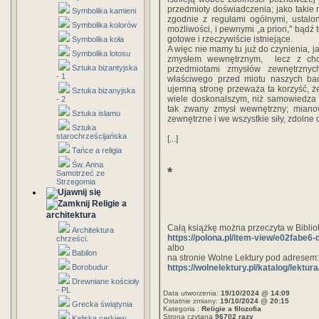
‎przedmioty‎ ‎doświadczenia;‎ ‎jako‎ ‎takie‎ ‎na
Symbolika kamieni
‎zgodnie‎ ‎z‎ ‎regułami‎ ‎ogólnymi, ustalon
Symbolika kolorów
‎możliwości,‎ ‎i‎ ‎pewnymi‎ ‎„a‎ ‎priori,"‎ ‎bądź
‎gotowe‎ ‎i‎ ‎rzeczywiście‎ ‎istniejące.‎ ‎
Symbolika koła
A‎ ‎więc‎ ‎nie‎ ‎mamy‎ ‎tu już‎ ‎do‎ ‎czynienia,‎ ‎
Symbolika lotosu
‎zmysłem‎ ‎wewnętrznym, ‎ ‎lecz z‎ ‎chc
Sztuka bizantyjska
przedmiotami‎ ‎zmysłów‎ ‎zewnętrznych.
- 1
‎właściwego‎ ‎przed miotu‎ ‎naszych‎ ‎badań‎
‎ujemną‎ ‎stronę‎ ‎przeważa‎ ‎ta‎ ‎korzyść,‎ ‎ż
Sztuka bizanyjska
‎wiele‎ ‎doskonalszym,‎ ‎niż‎ ‎samowiedza‎ ‎c
- 2
‎tak zwany‎ ‎zmysł‎ ‎wewnętrzny;‎ ‎miano
Sztuka islamu
‎zewnętrzne‎ ‎i‎ ‎we wszystkie‎ ‎siły,‎ ‎zdolne‎ 
Sztuka
starochrześcijańska
[...]
Tańce a religia
Św. Anna
*
Samotrzeć ze
Strzegomia
Religie a
architektura
Całą książkę można przeczyta w Bibli
Architektura
https://polona.pl/item-view/e02fab
chrześci.
albo
Babilon
na stronie Wolne Lektury pod adresem:
https://wolnelektury.pl/katalog/lektu
Borobudur
Drewniane kościoły
- PL
Data utworzenia:
19/10/2024 @ 14:09
Ostatnie zmiany:
19/10/2024 @ 20:15
Grecka świątynia
Kategoria :
Religie a filozofia
Strona czytana
96702 razy
Kaliska cerkiew