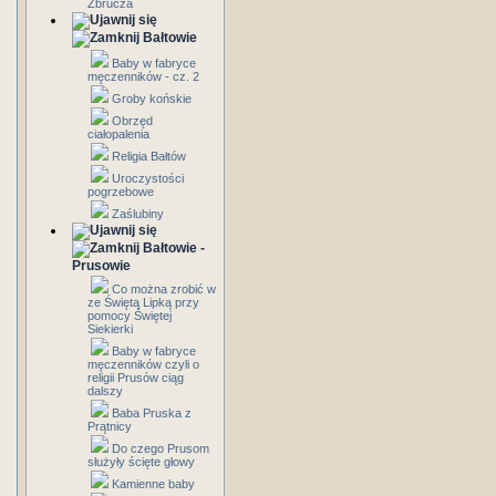
Zbrucza
Bałtowie
Baby w fabryce
męczenników - cz. 2
Groby końskie
Obrzęd
ciałopalenia
Religia Bałtów
Uroczystości
pogrzebowe
Zaślubiny
Bałtowie -
Prusowie
Co można zrobić w
ze Świętą Lipką przy
pomocy Świętej
Siekierki
Baby w fabryce
męczenników czyli o
religii Prusów ciąg
dalszy
Baba Pruska z
Prątnicy
Do czego Prusom
służyły ścięte głowy
Kamienne baby