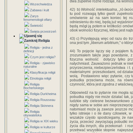
‎dwa‎ ‎zupełnie‎ ‎różne‎ ‎rodzaje,‎ ‎na‎ ‎wolno
Wszechwiedza
42)‎ ‎‎ ‎b)‎ ‎
Wolność‎ ‎intelektualna
,‎ ‎„
τὸ ἑκού
Zabawa i kult
‎tu pod‎ ‎rozwagą‎ ‎tylko‎ ‎gwoli‎ ‎zupełnośc
Zarys
‎omówienie‎ ‎aż na‎ ‎sam‎ ‎koniec‎ ‎tej‎ ‎ro
fenomenologii ofiary
‎odniesieniu‎ ‎do‎ ‎niej,‎ ‎będą‎ ‎już wyjaśnio
Świetość
‎będą‎ ‎mógł‎ ‎ją‎ ‎potem‎ ‎w‎ ‎krótkości‎ ‎om
obok‎ ‎wolności‎ ‎fizycznej,‎ ‎której‎ ‎jest‎ ‎na
Święta przestrzeń
43)‎ ‎c)‎ ‎Przystępują‎ ‎więc‎ ‎od razu‎ ‎do‎ ‎t
Religia
‎ona‎ ‎jest tym‎ ‎„liberum‎ ‎arbitrium,"‎ ‎o‎ ‎któ
Religia - jedna z
44)‎ ‎To‎ ‎pojęcie‎ ‎łączy‎ ‎się‎ ‎z‎ ‎pojąłem‎ ‎
definicji
‎zrozumiałem także‎ ‎jego‎ ‎powstanie,‎ ‎z‎ 
Czym jest religia?
fizyczna‎ ‎wolność‎ ‎ dotyczy‎ ‎tylko pr
Religia - zjawisko
natychmiast.‎ ‎Zauważono‎ ‎jednak‎ ‎w‎ ‎niektór
naturalne
‎przyrzeczenia,‎ ‎niebezpieczeństwa ‎ ‎i‎ ‎
‎materialnymi‎ ‎ przeszkodami,‎ ‎od‎ ‎działania,
Klasyfikacja religii
‎wolą.‎ ‎ Postawiono‎ ‎więc‎ ‎pytanie,‎ ‎czy tak
Etnologia religii
pobudka‎ ‎przeciwna‎ ‎może,‎ ‎na‎ ‎równi‎ 
‎czynność, która‎ ‎jest‎ ‎zgodna‎ ‎z‎ ‎właściwą‎ 
Religia
Bocheńskiego
Odpowiedź‎ ‎na to‎ ‎pytanie‎ ‎nie‎ ‎mogła‎ 
Religia Durkheima
‎pobudka‎ ‎nigdy‎ ‎nie‎ ‎może działać‎ ‎tak,‎ ‎ja
Religia Rousseau
‎ludzkie‎ ‎siły‎ ‎cielesne‎ ‎bezwarunkowo‎ ‎
‎nigdy‎ ‎sama‎ ‎w‎ ‎sobie‎ ‎ani‎ ‎nieprzezwyc
Religia Skinnera
‎natomiast‎ ‎może‎ ‎ją‎ ‎zawsze‎ ‎jeszcze‎ 
Religia
‎tylko‎ ‎istnieje‎ ‎i‎ ‎o ile‎ ‎dany‎ ‎człowie
obywatelska
‎wszakże‎ ‎często‎ ‎spostrzegamy, że‎ ‎nawe
Religia w XIX wieku
‎życia,‎ ‎przecież‎ ‎zwyciężają‎ ‎pobudki‎ ‎in
‎życia‎ ‎dla innych,‎ ‎dla‎ ‎przekonań‎ ‎ ‎i‎ ‎roz
Religia w kulturze
‎przetrwać‎ ‎wszystkie‎ ‎stopnie‎ ‎ najwyszukań