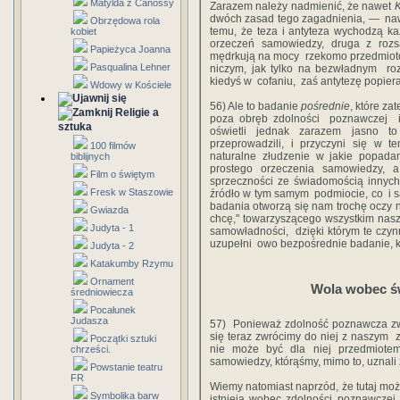
Matylda z Canossy
Zarazem należy‎ ‎nadmienić,‎ ‎że‎ ‎nawet‎ ‎
K
‎dwóch‎ ‎zasad‎ ‎tego zagadnienia,‎ ‎—‎ ‎ nawe
Obrzędowa rola
‎temu,‎ ‎że‎ ‎teza‎ ‎i‎ ‎antyteza‎ ‎wychodzą‎ ‎k
kobiet
‎orzeczeń‎ ‎samowiedzy,‎ ‎druga‎ ‎z‎ ‎rozsą
Papieżyca Joanna
‎mędrkują na‎ ‎mocy ‎ ‎rzekomo‎ ‎przedmiotowych
Pasqualina Lehner
‎niczym,‎ ‎jak‎ ‎tylko‎ ‎na bezwładnym‎ ‎ roz
‎kiedyś‎ ‎w‎ ‎ cofaniu,‎ ‎‎ ‎zaś‎ ‎antytezę‎ ‎p
Wdowy w Kościele
56)‎ ‎Ale‎ ‎to‎ ‎badanie‎ ‎
pośrednie
,‎ ‎które‎ ‎
Religie a
‎poza obręb‎ ‎zdolności‎ ‎ poznawczej ‎ ‎i‎
sztuka
‎oświetli‎ ‎jednak‎ ‎zarazem jasno‎ ‎to
przeprowadzili,‎ ‎i‎ ‎przyczyni‎ ‎się‎ ‎w
100 filmów
‎naturalne‎ ‎złudzenie w jakie popa
biblijnych
prostego orzeczenia samowiedzy, a‎ ‎po
Film o świętym
‎sprzeczności‎ ‎ze‎ ‎świadomością‎ ‎innych‎ ‎
Fresk w Staszowie
‎źródło‎ ‎w‎ ‎tym‎ ‎samym ‎ ‎podmiocie,‎ ‎co‎ ‎ 
‎badania‎ ‎otworzą‎ ‎się‎ ‎nam trochę‎ ‎oczy‎ ‎n
Gwiazda
‎chcę,"‎ ‎towarzyszącego‎ ‎wszystkim naszym
Judyta - 1
‎samowładności,‎ ‎ dzięki‎ ‎którym‎ ‎te‎ ‎cz
‎uzupełni ‎ ‎owo‎ ‎bezpośrednie‎ ‎badanie,‎
Judyta - 2
Katakumby Rzymu
Ornament
Wola‎ ‎wobec‎ ‎
średniowiecza
Pocałunek
Judasza
57)‎ ‎ ‎Ponieważ‎ ‎zdolność‎ ‎poznawcza‎ ‎zwrac
‎się teraz‎ ‎zwrócimy‎ ‎do‎ ‎niej‎ ‎z‎ ‎naszym‎
Początki sztuki
‎nie‎ ‎może‎ ‎być dla‎ ‎niej‎ ‎przedmiote
chrześci.
samowiedzy,‎ ‎którąśmy,‎ ‎mimo‎ ‎to,‎ ‎uznali‎ 
Powstanie teatru
FR
Wiemy‎ ‎natomiast‎ ‎naprzód,‎ ‎że‎ ‎tutaj‎ ‎mo
Symbolika barw
‎istnieją‎ ‎wobec‎ ‎zdolności‎ ‎poznawczej‎ ‎j