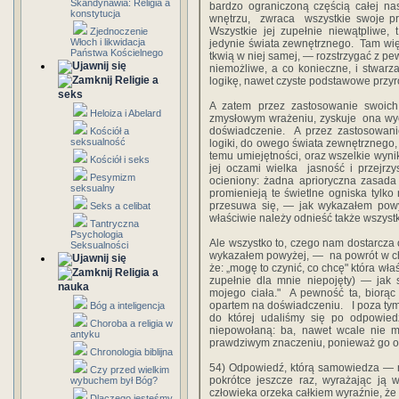
Skandynawia: Religia a
‎bardzo‎ ‎ograniczoną częścią‎ ‎całej‎ ‎nas
konstytucja
‎wnętrzu, ‎ ‎zwraca‎ ‎ wszystkie‎ ‎swoje p
Wszystkie‎ ‎jej‎ ‎zupełnie‎ ‎niewątpliwe,‎ ‎t
Zjednoczenie
Włoch i likwidacja
‎jedynie‎ ‎świata zewnętrznego.‎ ‎ Tam‎ ‎więc
Państwa Kościelnego
‎tkwią‎ ‎w‎ ‎niej‎ ‎samej, — rozstrzygać‎ ‎z‎ ‎pew
‎niemożliwe,‎ ‎a‎ ‎co‎ ‎konieczne,‎ ‎i‎ ‎stwarza‎
Religie a
‎logikę,‎ ‎nawet‎ ‎czyste‎ ‎podstawowe‎ ‎prz
seks
A‎ ‎zatem‎ ‎przez‎ ‎zastosowanie‎ ‎swoich‎ ‎
Heloiza i Abelard
‎zmysłowym wrażeniu,‎ ‎zyskuje ‎ ‎ona‎ ‎wyobr
‎doświadczenie.‎ ‎ A‎ ‎przez zastosowanie‎ ‎
Kościół a
seksualność
‎logiki,‎ ‎do‎ ‎owego‎ ‎świata‎ ‎zewnętrznego, z
‎temu‎ ‎umiejętności,‎ ‎oraz‎ ‎wszelkie‎ ‎wyniki‎ ‎
Kościół i seks
‎jej oczami‎ ‎wielka‎ ‎ jasność‎ ‎i‎ ‎przejrzy
Pesymizm
‎ocieniony:‎ ‎żadna aprioryczna‎ ‎zasada‎ ‎
seksualny
‎promienieją‎ ‎te‎ ‎świetlne‎ ‎ogniska tylko‎ 
‎przesuwa‎ ‎się, — jak‎ ‎wykazałem‎ ‎powyżej,
Seks a celibat
‎właściwie‎ ‎należy‎ ‎odnieść‎ ‎także‎ ‎wszystk
Tantryczna
Psychologia
‎Ale‎ ‎wszystko‎ ‎to,‎ ‎czego‎ ‎nam‎ ‎dostarcz
Seksualności
‎wykazałem‎ ‎powyżej,‎ ‎—‎ ‎ na powrót‎ ‎w‎ ‎c
że:‎ ‎„mogę‎ ‎to‎ ‎czynić,‎ ‎co‎ ‎chcę"‎ ‎która‎
Religia a
‎zupełnie‎ ‎dla mnie‎ ‎niepojęty)‎ ‎— jak‎ ‎s
nauka
‎mojego‎ ‎ciała."‎ ‎ A‎ ‎pewność‎ ‎ta, biorąc
‎opartem‎ ‎na‎ ‎doświadczeniu. ‎ ‎ I‎ ‎poza‎ ‎tym‎
Bóg a inteligencja
‎do‎ ‎której‎ ‎udaliśmy‎ ‎się‎ ‎po‎ ‎odpowie
Choroba a religia w
‎niepowołaną:‎ ‎ba,‎ ‎nawet‎ ‎wcale‎ ‎nie‎ ‎m
antyku
‎prawdziwym‎ ‎znaczeniu,‎ ‎ponieważ‎ ‎go‎ ‎on
Chronologia biblijna
54)‎ ‎Odpowiedź,‎ ‎którą‎ ‎samowiedza‎ ‎—‎ ‎
Czy przed wielkim
‎pokrótce‎ ‎jeszcze‎ ‎raz,‎ ‎wyrażając‎ ‎ją‎ 
wybuchem był Bóg?
‎człowieka‎ ‎orzeka całkiem‎ ‎wyraźnie,‎ ‎że‎ ‎m
Dlaczego jesteśmy