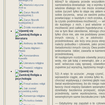
ateologiczny
‎której?‎ ‎to‎ ‎objawia przede wszystkim‎
‎samowiedza‎ ‎dowiaduje‎ ‎ się‎ ‎o‎ ‎wyniku tak‎ ‎
Wartości etyczne
XVII w.
‎właśnie‎ ‎dlatego‎ ‎nic‎ ‎nie‎ ‎może‎ ‎orzekać
‎sobie życzeń‎ ‎tylko‎ ‎to‎ ‎staje‎ ‎się‎ ‎aktem‎ 
Zarys filozofii
‎sobie‎ ‎życzenia,‎ ‎ wraz‎ ‎ze‎ ‎swoimi‎ ‎pobudk
buddyjskiej 1
‎powtarzając:‎ ‎o‎ ‎każdym‎ ‎z‎ ‎nich‎ ‎orzeka,‎ ‎ż
Zarys filozofii
‎ta‎ ‎czysto‎ ‎podmiotowa możliwość,‎ ‎—‎ ‎w
buddyjskiej 2
‎do‎ ‎każdego‎ ‎z‎ ‎nich,‎ ‎i‎ ‎jest‎ ‎właśnie‎ 
Źródło moralności
‎możliwość‎ ‎jest‎ ‎całkiem‎ ‎hypotetyczna:‎ ‎o
nie‎ ‎w‎ ‎tym‎ ‎tkwi‎ ‎określenie,‎ ‎którego‎ ‎ch
‎tylko‎ ‎chce nie,‎ ‎ale‎ ‎nie‎ ‎podstawy‎ ‎pow
Religie a
‎innych‎ ‎rzeczy,‎ ‎t.‎ ‎zn.‎ ‎w‎ ‎zdolnośc
literatura
przedmiotowa:‎ ‎ale‎ ‎leży‎ ‎ona‎ ‎poza‎ ‎obr
Anthony de Mello
należy pobudka‎ ‎i‎ ‎człowiek,‎ ‎jako‎ ‎przedm
świadomości‎ ‎innych rzeczy.‎ ‎Owa‎ ‎podmiot
Dante Alighieri -
‎wskrzesania‎ ‎ iskier,‎ ‎zawarta‎ ‎w kamien
Piekło
‎przedmiotową.‎
Konstandinos
‎W‎ ‎następnym‎ ‎rozdziale‎ ‎oświetlę‎ ‎jeszcze
Kawafis
‎wolę,‎ ‎nie‎ ‎jak‎ ‎tutaj‎ ‎z‎ ‎wewnątrz,‎ ‎al
Literatura religijna
woli:‎ ‎wówczas‎ ‎całą‎ ‎sprawę,‎ ‎oświetloną
‎zupełnie‎ ‎już‎ ‎wyraźną,‎ ‎będziemy‎ ‎mogli‎ 
Powieść religijna
52)‎ ‎A‎ ‎więc‎ ‎to‎ ‎uczucie:‎ ‎„mogę‎ ‎czynić
Religia a
‎wprawdzie‎ ‎ciągle,‎ ‎ale‎ ‎orzeka‎ ‎tylko‎ ‎to
psychologia
‎chociaż‎ ‎wypływają‎ ‎z‎ ‎ciemnej‎ ‎głębi‎ ‎
‎świat‎ ‎wyobrażeniowy,‎ ‎bo do‎ ‎niego‎ ‎należ
Freud wobec religii
‎tworzy‎ ‎most‎ ‎między‎ ‎światem‎ ‎wewnętrznym
Jak zostać
‎dzieliłaby‎ ‎bezdenna‎ ‎przepaść,‎ ‎dzięki
przywódcą sekty
‎przedmioty,‎ ‎same wyobrażenia,‎ ‎nieza
Konwersja religijna
‎wewnętrznym‎ ‎same‎ ‎bezskuteczne‎ ‎i‎ ‎tylk
Po końcu świata
— Gdybyśmy‎ ‎się‎ ‎zapytali‎ ‎o‎ ‎to‎ ‎czło