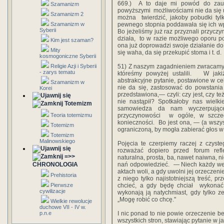
‎669.)‎ ‎ A‎ ‎to‎ ‎daje‎ ‎mi‎ ‎powód‎ ‎do‎ 
Szamanizm
‎powyższymi‎ ‎ możliwościami‎ ‎nie‎ ‎da‎ ‎się‎ ‎
Szamanizm 2
‎można ‎ ‎twierdzić, jakoby‎ ‎pobudki‎ ‎tylk
Szamanizm w
‎pewnego‎ ‎stopnia‎ ‎poddawała‎ ‎się‎ ‎ich wpły
Syberii
Bo‎ ‎jeżeliśmy‎ ‎już‎ ‎raz‎ ‎przyznali‎ ‎przyczynow
‎działa, ‎ ‎to‎ ‎w‎ ‎razie możliwego‎ ‎oporu potr
Kim jest szaman?
‎ona‎ ‎już‎ ‎doprowadzi‎ ‎swoje‎ ‎działanie do‎ ‎
Mity
‎się‎ ‎waha,‎ ‎da‎ ‎się‎ ‎przekupić‎ ‎stoma‎ ‎i‎ ‎t.‎ ‎d.‎ ‎
kosmogoniczne Syberii
Religie Azji i Syberii
51)‎ ‎Z‎ ‎naszym‎ ‎zagadnieniem‎ ‎zwracamy‎ 
- zarys tematu
‎któreśmy powyżej‎ ‎ustalili. ‎ ‎ W‎ ‎jak
‎abstrakcyjne‎ ‎pytanie,‎ ‎postawione w‎ ‎celu‎
Szamanizm w
‎nie‎ ‎da‎ ‎się,‎ ‎zastosować‎ ‎do‎ ‎powstania‎ ‎
Korei
‎przedstawiona,—‎ ‎czyli:‎ ‎czy‎ ‎jest,‎ ‎czy‎ ‎też
‎nie‎ ‎nastąpił? Spotkałoby‎ ‎nas‎ ‎wielki
Totemizm
‎samowiedza‎ ‎da‎ ‎nam‎ ‎wyczerpujące
Teoria totemizmu
‎przyczynowości‎ ‎ ‎w‎ ‎ogóle,‎ ‎w‎ ‎szcze
‎konieczności.‎ ‎ Bo jest‎ ‎ona,‎ ‎—‎ ‎(a‎ ‎wszys
Totemizm
‎ograniczoną,‎ ‎by‎ ‎mogła‎ ‎zabierać głos‎ ‎w‎
Totemizm
Malinowskiego
‎Pojęcia‎ ‎te‎ ‎czerpiemy‎ ‎raczej z‎ ‎czyste
‎rozważać‎ ‎dopiero‎ ‎przed‎ ‎forum‎ ‎r
=>>
‎naturalna,‎ ‎prosta,‎ ‎ba,‎ ‎nawet‎ ‎naiwna,‎ ‎n
CHRONOLOGIA
‎nań‎ ‎odpowiedzieć.‎ ‎ — Niech‎ ‎każdy‎ ‎we‎
‎aktach‎ ‎woli,‎ ‎a‎ ‎gdy‎ ‎uwolni‎ ‎jej‎ ‎orzeczenie
Prehistoria
‎z‎ ‎niego‎ ‎tylko‎ ‎najistotniejszą‎ ‎treść,‎ ‎pr
Pierwsze
chcieć,‎ ‎a‎ ‎gdy‎ ‎będę‎ ‎chciał‎ ‎ wykonać
cywilizacje
‎wykonają‎ ‎ją‎ ‎natychmiast,‎ ‎gdy‎ ‎tylko‎ ‎z
‎„Mogę‎ ‎robić‎ ‎co‎ ‎chcę."‎ ‎
Wielkie rewolucje
duchowe VII - IV w.
p.n.e
I‎ ‎nic‎ ‎ponad‎ ‎to‎ ‎nie‎ ‎powie‎ ‎orzeczenie‎
‎wszystkich‎ ‎stron, stawiając‎ ‎pytanie‎ ‎w‎ ‎ja