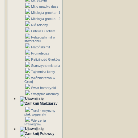
Mit Syzyfa
Mit o upadku dusz
Mitologia grecka - 1
Mitologia grecka - 2
Nić Ariadny
Orfeusz i orfizm
Pelazgijski mit o
stworzeniu
Platoński mit
Prometeusz
Religijność Greków
Starożytne misteria
Tajemnica Krety
Wróżbiarstwo w
Grecji
Świat homerycki
Świątynia Artemidy
Madziarzy
Turul - mityczny
ptak węgierski
Wierzenia
Prawęgrów
Połowcy