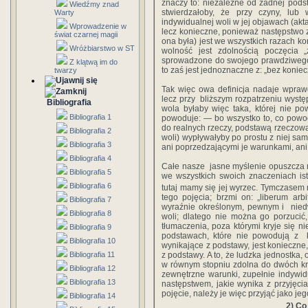
‎znaczy to:‎ ‎niezależne‎ ‎od‎ ‎żadnej‎ ‎podst
Wiedźmy znad
‎stwierdzałoby,‎ ‎że‎ ‎przy czyny,‎ ‎lub‎ 
Warty
‎indywidualnej‎ ‎woli‎ ‎w‎ ‎jej‎ ‎objawach‎ ‎(akta
Wprowadzenie w
‎lecz‎ ‎konieczne,‎ ‎ponieważ‎ ‎następstwo‎ ‎z
świat czarnej magii
‎ona‎ ‎była) jest‎ ‎we‎ ‎wszystkich‎ ‎razach‎ ‎k
Wróżbiarstwo w ST
‎wolność‎ ‎jest‎ ‎zdolnością‎ ‎poczęcia‎ ‎„
‎sprowadzone‎ ‎do‎ ‎swojego‎ ‎prawdziwego
Z klątwą im do
to‎ ‎zaś‎ ‎jest‎ ‎jednoznaczne‎ ‎z:‎ ‎„bez‎ ‎koniec
twarzy
Tak więc‎ ‎owa‎ ‎definicja‎ ‎nadaje‎ ‎wprawdz
lecz‎ ‎przy‎ ‎ bliższym rozpatrzeniu‎ ‎występ
Bibliografia
‎wola‎ ‎byłaby‎ ‎więc‎ ‎taka,‎ ‎której nie‎ ‎p
Bibliografia 1
‎powoduje:‎ ‎—‎ ‎bo‎ ‎wszystko‎ ‎to,‎ ‎co‎ ‎pow
‎do realnych‎ ‎rzeczy,‎ ‎podstawą‎ ‎rzeczową,‎ ‎
Bibliografia 2
‎woli)‎ ‎wypływałyby‎ ‎po‎ ‎prostu‎ ‎z‎ ‎niej
Bibliografia 3
‎ani‎ ‎poprzedzającymi‎ ‎je warunkami,‎ ‎ani‎ 
Bibliografia 4
‎Całe‎ ‎nasze‎ ‎ jasne‎ ‎myślenie‎ ‎opuszcza‎ ‎n
Bibliografia 5
‎we wszystkich‎ ‎swoich‎ ‎znaczeniach‎ ‎isto
Bibliografia 6
‎tutaj‎ ‎mamy‎ ‎się jej‎ ‎wyrzec.‎ ‎Tymczasem‎ 
‎tego‎ ‎pojęcia;‎ ‎brzmi on:‎ ‎„liberum‎ ‎arb
Bibliografia 7
‎wyraźnie‎ ‎określonym,‎ ‎pewnym‎ ‎i‎ ‎ n
Bibliografia 8
‎woli;‎ ‎dlatego‎ ‎nie‎ ‎można‎ ‎go‎ ‎porzuci
‎tłumaczenia,‎ ‎poza‎ ‎którymi‎ ‎kryje‎ ‎się‎ ‎n
Bibliografia 9
‎podstawach,‎ ‎które‎ ‎nie‎ ‎powodują‎ ‎z‎
Bibliografia 10
‎wynikające‎ ‎z‎ ‎podstawy,‎ ‎jest‎ ‎konieczne
Bibliografia 11
‎z‎ ‎podstawy.‎ ‎A‎ ‎to,‎ ‎że‎ ‎ludzka‎ ‎jednostk
‎w‎ ‎równym‎ ‎stopniu‎ ‎zdolna‎ ‎do‎ ‎dwóch‎ 
Bibliografia 12
‎zewnętrzne‎ ‎warunki,‎ ‎zupełnie‎ ‎indywidua
Bibliografia 13
‎następstwem,‎ ‎jakie wynika‎ ‎z‎ ‎przyjęcia‎ 
‎pojęcie,‎ ‎należy‎ ‎je‎ ‎więc‎ ‎przyjąć‎ ‎jako‎ ‎je
Bibliografia 14
2)‎ ‎Co