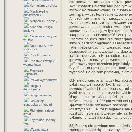
‎oddziaływania‎ ‎na‎ ‎skutek‎ ‎bodźca‎ ‎pows
Komunizm a religia
‎swój charakter‎ ‎niezmienny‎ ‎pod‎ ‎tym‎ ‎wzglę
‎może‎ ‎dało‎ ‎zmodyfikować,‎ ‎są‎ ‎zupełnie‎ 
Machiavelli o
‎zewnątrz‎;‎ ‎—‎ ‎czy‎ ‎też‎ ‎jedynie‎ ‎człowiek‎ ‎
państwach k
A‎ ‎jeżeli‎ ‎się‎ ‎mimo‎ ‎to‎ ‎nareszcie‎ ‎ud
Matylda z Canossy
‎wytłumaczyć‎ ‎mu,‎ ‎że‎ ‎tu‎ ‎szukamy‎ ‎źr
‎powstawania, ‎ ‎lub‎ ‎braku‎ ‎wszelkich‎ ‎
Mieszko I religia i
polityka
‎samowiedza‎ ‎nie‎ ‎daje‎ ‎w‎ ‎tym‎ ‎kierunku
‎tutaj‎ ‎porzuca,‎ ‎a‎ ‎bezradność‎ ‎swoją‎ ‎
Neokonserwatyzm
Podstaw do‎ ‎nich‎ ‎stara‎ ‎się‎ ‎zaczerpnąć‎ ‎
w USA
‎innych,‎ ‎bądź‎ ‎to‎ ‎z‎ ‎ogólnych‎ ‎zasad‎ ‎rozu
Neopoganizm w
‎ Ale‎ ‎niepewność‎ ‎i‎ ‎chwiejność‎ ‎jego‎
Niemczech
‎bezpośrednia‎ ‎samowiedza‎ ‎nie‎ ‎daje‎ ‎żad
Pacelli i Pavelic
‎trafnie,‎ ‎podczas‎ ‎gdy‎ ‎przedtem‎ ‎na‎ 
‎gotową.‎ ‎A‎ ‎ostatecznym‎ ‎powodem tego‎ ‎zjaw
Państwo i związki
‎„ja"‎ ‎prawdziwym‎ ‎rdzeniem‎ ‎jego‎ ‎istoty:‎
wyznaniowe
‎czymś, co‎ ‎mu‎ ‎jest‎ ‎po‎ ‎prostu‎ ‎dane,‎ ‎c
Pierwsza
‎wydostać.‎‎ Bo‎ ‎on‎ ‎sam‎ ‎jest‎ ‎takim,‎ ‎jakim‎ ‎
Poprawka
Prawo wyznaniowe
Gdy‎ ‎się‎ ‎go‎ ‎więc‎ ‎pytamy,‎ ‎czy‎ ‎też‎ ‎mógłby
‎pytali,‎ ‎czy‎ ‎też mógłby‎ ‎być‎ ‎kimś‎ ‎innym,
Religia i
‎powodu‎ ‎również‎ ‎i‎ ‎filozof,‎ ‎który‎ ‎się‎
demokracja
‎jeżeli‎ ‎chce‎ ‎sobie‎ ‎jasno‎ ‎przedstawić‎ ‎t
Religie a wojna
który‎ ‎dostarcza‎ ‎wiadomości‎ ‎„a‎ ‎prior
‎doświadczenia,‎ ‎ które mu‎ ‎w‎ ‎tym‎ ‎celu‎ ‎p
Rewolucja
francuska a Kościół
‎sprawdzić‎ ‎takie‎ ‎rozumowe‎ ‎poznanie.‎ ‎ Gdy
‎rozstrzygania ‎ ‎ Jej‎ ‎rozstrzygnięcie nie‎ ‎
Richelieu i raison
‎rozstrzygnięcie‎ ‎samowiedzy,‎ ‎ale‎ ‎za to
d'état
‎pytanie,‎ ‎i‎ ‎ona‎ ‎też‎ ‎musi‎ ‎dać‎ ‎na‎ ‎nie‎ ‎o
Tajemnica Joanny
'Arc
53)‎ ‎Zresztą‎ ‎nie‎ ‎powinno‎ ‎nas‎ ‎to‎ ‎dziwić
Wyznaniowa
żadną odpowiedzią‎ ‎na‎ ‎owo‎ ‎pytanie‎ ‎zawi