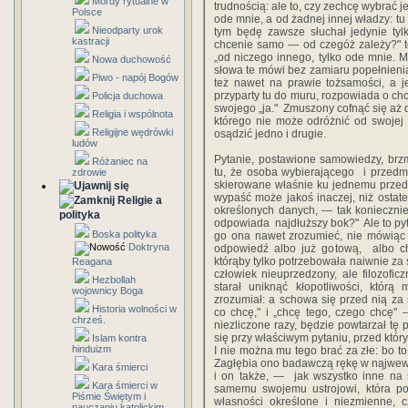
Mordy rytualne w
trudnością:‎ ‎ale‎ ‎to,‎ ‎czy‎ ‎zechcę‎ ‎wybrać‎ ‎
Polsce
‎ode mnie, a‎ ‎od‎ ‎żadnej‎ ‎innej‎ ‎władzy:‎ ‎tu‎
Nieodparty urok
‎tym‎ ‎będę‎ ‎zawsze słuchał‎ ‎jedynie‎ ‎tylko‎
kastracji
‎chcenie‎ ‎samo‎ ‎—‎ ‎od‎ ‎czegóż‎ ‎zależy‎?"‎
‎„od‎ ‎niczego‎ ‎innego,‎ ‎tylko‎ ‎ode mnie.‎ ‎M
Nowa duchowość
‎słowa‎ ‎te‎ ‎mówi‎ ‎bez‎ ‎zamiaru‎ ‎popełnienia‎
Piwo - napój Bogów
‎też‎ ‎nawet‎ ‎na‎ ‎prawie‎ ‎tożsamości,‎ ‎a‎ 
‎przyparty‎ ‎tu‎ ‎do‎ ‎muru,‎ ‎rozpowiada‎ ‎o‎ ‎ch
Policja duchowa
‎swojego‎ ‎„‎ja."‎ ‎ Zmuszony cofnąć‎ ‎się‎ ‎aż‎ 
Religia i wspólnota
‎którego‎ ‎nie‎ ‎może‎ ‎odróżnić‎ ‎od swojej‎ ‎w
Religijne wędrówki
‎osądzić‎ ‎jedno‎ ‎i‎ ‎drugie. ‎
ludów
Pytanie,‎ ‎postawione samowiedzy,‎ ‎brzmi:
Różaniec na
‎tu,‎ ‎że‎ ‎osoba‎ ‎wybierającego‎ ‎ i‎ ‎przed
zdrowie
skierowane‎ ‎właśnie‎ ‎ku‎ ‎jednemu‎ ‎przedm
‎wypaść może‎ ‎jakoś‎ ‎inaczej,‎ ‎niż‎ ‎ostate
Religie a
‎określonych‎ ‎danych,‎ ‎— tak‎ ‎koniecznie‎ ‎u
polityka
‎odpowiada ‎ ‎najdłuższy‎ ‎bok?‎" ‎ ‎Ale to‎ ‎py
Boska polityka
‎go‎ ‎ona‎ ‎nawet‎ ‎zrozumieć,‎ ‎nie‎ ‎mówiąc‎ 
Doktryna
‎odpowiedź‎ ‎albo‎ ‎już‎ ‎gotową, ‎ ‎albo‎ 
którąby‎ ‎tylko‎ ‎potrzebowała‎ ‎naiwnie‎ ‎za‎ ‎
Reagana
‎człowiek‎ ‎nieuprzedzony,‎ ‎ale filozoficz
Hezbollah
‎starał‎ ‎uniknąć‎ ‎kłopotliwości,‎ ‎którą‎ ‎
wojownicy Boga
‎zrozumiał: a‎ ‎schowa‎ ‎się‎ ‎przed‎ ‎nią‎ ‎
Historia wolności w
‎co‎ ‎chcę,"‎ ‎i‎ ‎„chcę‎ ‎tego, czego‎ ‎chcę"
chrześ.
‎niezliczone‎ ‎razy,‎ ‎będzie‎ ‎powtarzał‎ ‎tę p
‎się‎ ‎przy‎ ‎właściwym‎ ‎pytaniu,‎ ‎przed‎ ‎któr
Islam kontra
hinduizm
‎I‎ ‎nie‎ ‎można‎ ‎mu‎ ‎tego‎ ‎brać za‎ ‎złe:‎ ‎bo
Zagłębia‎ ‎ono‎ ‎badawczą‎ ‎rękę‎ ‎w‎ ‎nąjwewn
Kara śmierci
‎i‎ ‎on‎ ‎także,‎ ‎—‎ ‎‎ ‎jak‎ ‎wszystko‎ ‎inne‎ ‎
Kara śmierci w
‎samemu swojemu‎ ‎ustrojowi,‎ ‎która‎ ‎posi
Piśmie Świętym i
‎własności‎ ‎określone‎ ‎i‎ ‎niezmienne,‎ ‎cz
nauczaniu katolickim