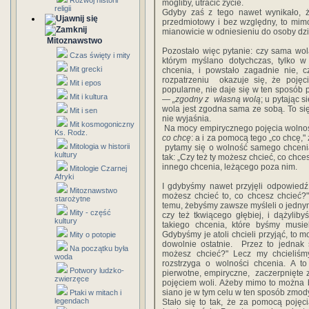
Rozwój historii
‎mogliby,‎ ‎utracić‎ ‎życie.‎ ‎
religii
Gdyby‎ ‎zaś‎ ‎z‎ ‎tego‎ ‎nawet‎ ‎wynikało,‎
‎przedmiotowy‎ ‎i‎ ‎bez względny,‎ ‎to‎ ‎mim
‎mianowicie‎ ‎w‎ ‎odniesieniu‎ ‎do osoby‎ ‎dział
Mitoznawstwo
Pozostało‎ ‎więc‎ ‎pytanie:‎ ‎czy‎ ‎sama‎ ‎wola‎
Czas święty i mity
‎którym‎ ‎myślano‎ ‎dotychczas,‎ ‎tylko‎ ‎w
Mit grecki
‎chcenia,‎ ‎i‎ ‎powstało‎ ‎zagadnie nie,‎ ‎cz
‎rozpatrzeniu‎ ‎ okazuje‎ ‎się,‎ ‎że‎ ‎poję
Mit i epos
‎popularne, nie‎ ‎daje‎ ‎się‎ ‎w‎ ‎ten‎ ‎sposób‎
Mit i kultura
—‎ ‎„zgodny‎ ‎z‎ ‎ własną‎ ‎wolą
;‎ u‎ ‎pytając‎ ‎
‎wola‎ ‎jest‎ ‎zgodna‎ ‎sama‎ ‎ze sobą.‎ ‎To‎ ‎si
Mit i sen
‎nie‎ ‎wyjaśnia.‎
Mit kosmogoniczny
‎ Na‎ ‎mocy‎ ‎empirycznego pojęcia‎ ‎wolnośc
Ks. Rodz.
‎co‎ ‎chcę
: ‎a‎ ‎i‎ ‎za‎ ‎pomocą‎ ‎tego‎ ‎„co ch
Mitologia w historii
‎ ‎pytamy‎ ‎się‎ ‎o‎ ‎wolność‎ ‎samego‎ ‎chcenia
kultury
tak: „Czy‎ ‎też‎ ‎ty‎ ‎możesz‎ ‎chcieć,‎ ‎co‎ ‎chces
‎innego‎ ‎chcenia,‎ ‎leżącego‎ ‎poza‎ ‎nim.‎ ‎
Mitologie Czarnej
Afryki
I‎ ‎gdybyśmy‎ ‎nawet‎ ‎przyjęli‎ ‎odpowiedź‎ 
Mitoznawstwo
‎możesz‎ ‎chcieć‎ ‎to,‎ ‎co‎ ‎chcesz‎ ‎chcieć?"
starożytne
temu,‎ ‎żebyśmy‎ ‎zawsze‎ ‎myśleli‎ ‎o‎ ‎jedny
Mity - część
‎czy‎ ‎też tkwiącego‎ ‎głębiej,‎ ‎i‎ ‎dążyli
kultury
‎takiego‎ ‎chcenia,‎ ‎które byśmy‎ ‎musieli
‎Gdybyśmy‎ ‎je‎ ‎atoli‎ ‎chcieli‎ ‎przyjąć,‎ ‎to m
Mity o potopie
‎dowolnie‎ ‎ostatnie.‎ ‎ Przez‎ ‎to‎ ‎jednak
Na początku była
możesz‎ ‎chcieć?"‎ ‎Lecz‎ ‎my‎ ‎chcieliśm
woda
‎rozstrzyga‎ ‎o‎ ‎wolności‎ ‎chcenia.‎ ‎A‎ 
Potwory ludzko-
‎pierwotne,‎ ‎empiryczne,‎ ‎ ‎zaczerpnięte‎ ‎z‎ 
zwierzęce
‎pojęciem‎ ‎woli.‎ ‎Ażeby‎ ‎mimo‎ ‎to‎ ‎można‎ ‎
siano‎ ‎je‎ ‎w‎ ‎tym‎ ‎celu‎ ‎w‎ ‎ten‎ ‎sposób‎ ‎zm
Ptaki w mitach i
legendach
Stało‎ ‎się‎ ‎to‎ ‎tak,‎ ‎że‎ ‎za pomocą‎ ‎pojęcia