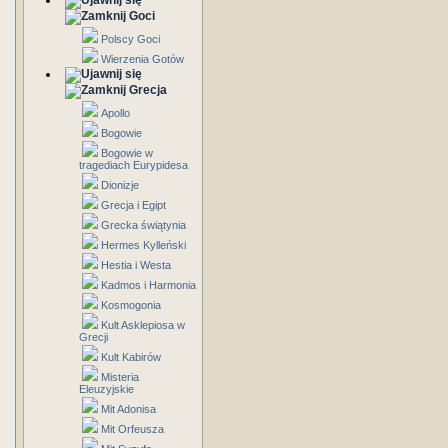
Goci
Polscy Goci
Wierzenia Gotów
Grecja
Apollo
Bogowie
Bogowie w
tragediach Eurypidesa
Dionizje
Grecja i Egipt
Grecka świątynia
Hermes Kylleński
Hestia i Westa
Kadmos i Harmonia
Kosmogonia
Kult Asklepiosa w
Grecji
Kult Kabirów
Misteria
Eleuzyjskie
Mit Adonisa
Mit Orfeusza