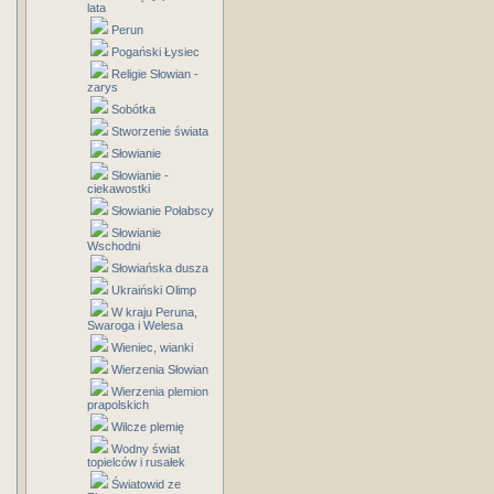
lata
Perun
Pogański Łysiec
Religie Słowian -
zarys
Sobótka
Stworzenie świata
Słowianie
Słowianie -
ciekawostki
Słowianie Połabscy
Słowianie
Wschodni
Słowiańska dusza
Ukraiński Olimp
W kraju Peruna,
Swaroga i Welesa
Wieniec, wianki
Wierzenia Słowian
Wierzenia plemion
prapolskich
Wilcze plemię
Wodny świat
topielców i rusałek
Światowid ze