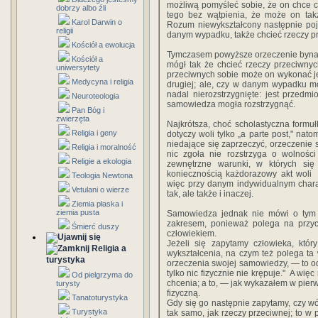
‎możliwą‎ ‎pomyśleć‎ ‎sobie, że‎ ‎on‎ ‎chce‎ ‎
dobrzy albo źli
tego‎ ‎bez‎ ‎wątpienia,‎ ‎że‎ ‎może‎ ‎on‎ ‎ta
Karol Darwin o
‎Rozum niewykształcony‎ ‎następnie‎ ‎pojmuje
religii
‎danym‎ ‎wypadku,‎ ‎także chcieć‎ ‎rzeczy‎ ‎prz
Kościół a ewolucja
‎Tymczasem‎ ‎powyższe‎ ‎orzeczenie‎ ‎bynajm
Kościół a
‎mógł‎ ‎tak że‎ ‎chcieć‎ ‎rzeczy‎ ‎przeciwnych‎
uniwersytety
‎przeciwnych‎ ‎sobie‎ ‎może‎ ‎on‎ ‎wykonać‎ ‎jedną
Medycyna i religia
‎drugiej;‎ ‎ale,‎ ‎czy‎ ‎w‎ ‎danym‎ ‎wypadku‎ ‎m
‎nadal‎ ‎nierozstrzygnięte:‎ ‎jest‎ ‎przedmio
Neuroteologia
‎samowiedza‎ ‎mogła‎ ‎rozstrzygnąć.‎
Pan Bóg i
zwierzęta
‎Najkrótsza,‎ ‎choć‎ ‎scholastyczna‎ ‎formułk
Religia i geny
‎dotyczy‎ ‎woli‎ ‎tylko‎ ‎„a‎ ‎parte‎ ‎post,"‎ ‎nat
niedające‎ ‎się‎ ‎zaprzeczyć,‎ ‎orzeczenie‎ ‎sa
Religia i moralność
‎nic‎ ‎zgoła nie‎ ‎rozstrzyga‎ ‎o‎ ‎wolności‎ 
Religie a ekologia
‎zewnętrzne‎ ‎warunki,‎ ‎w‎ ‎których‎ ‎się‎
‎koniecznością‎ ‎każdorazowy‎ ‎akt‎ ‎woli
Teologia Newtona
‎więc przy‎ ‎danym‎ ‎indywidualnym‎ ‎charakter
Vetulani o wierze
‎tak,‎ ‎ale‎ ‎także‎ ‎i inaczej.‎ ‎
Ziemia płaska i
ziemia pusta
Samowiedza‎ ‎jednak‎ ‎nie‎ ‎mówi‎ ‎o‎ ‎tym‎ ‎a
‎zakresem,‎ ‎ponieważ‎ ‎polega‎ ‎na‎ ‎pr
Śmierć duszy
‎człowiekiem.‎ ‎
Jeżeli się‎ ‎zapytamy‎ ‎człowieka,‎ ‎który‎
Religia a
‎wykształcenia,‎ ‎na‎ ‎czym też‎ ‎polega‎ ‎ta‎ ‎w
turystyka
‎orzeczenia‎ ‎swojej‎ ‎samowiedzy,‎ ‎—‎ ‎to odpowi
‎tylko‎ ‎nic‎ ‎fizycznie‎ ‎nie‎ ‎krępuje."‎ ‎ A‎ ‎
Od pielgrzyma do
‎chcenia;‎ ‎a‎ ‎to, — jak‎ ‎wykazałem‎ ‎w‎ ‎pi
turysty
‎fizyczną.‎ ‎
Tanatoturystyka
Gdy‎ ‎się‎ ‎go‎ ‎następnie‎ ‎zapytamy,‎ ‎czy‎ 
Turystyka
‎tak samo,‎ ‎jak‎ ‎rzeczy‎ ‎przeciwnej;‎ ‎to‎ ‎w