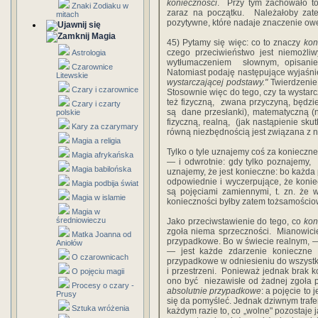
konieczności
.‎ ‎ Przy tym‎ ‎zachowało‎ ‎to
Znaki Zodiaku w
zaraz na‎ ‎początku.‎ ‎ Należałoby‎ ‎zat
mitach
‎pozytywne,‎ ‎które‎ ‎nadaje‎ ‎znaczenie‎ ‎ow
Magia
45)‎ ‎Pytamy‎ ‎się‎ ‎więc:‎ ‎co‎ ‎to‎ ‎znaczy‎ ‎
kon
czego przeciwieństwo‎ ‎jest‎ ‎niemożliwym,‎ ‎
Astrologia
‎wytłumaczeniem‎ ‎ słownym,‎ ‎opisaniem‎
Czarownice
Natomiast‎ ‎podaję‎ ‎następujące‎ ‎wyjaśn
Litewskie
‎wystarczającej‎ ‎podstawy."
‎ Twierdzenie‎ ‎
Czary i czarownice
‎Stosownie‎ ‎więc do‎ ‎tego,‎ ‎czy‎ ‎ta‎ ‎wystar
‎też‎ ‎fizyczną,‎ ‎ zwana‎ ‎przyczyną,‎ ‎będzie
Czary i czarty
‎są‎ ‎ dane‎ ‎przesłanki),‎ ‎matematyczną (n.‎ 
polskie
‎fizyczną,‎ ‎realną,‎ ‎ (jak‎ ‎nastąpienie‎ ‎skutk
Kary za czarymary
równą niezbędnością‎ ‎jest‎ ‎związana‎ ‎z‎ ‎n
Magia a religia
Tylko‎ ‎o‎ ‎tyle‎ ‎uznajemy‎ ‎coś‎ ‎za‎ ‎konieczne
Magia afrykańska
‎—‎ ‎i‎ ‎odwrotnie:‎ ‎gdy‎ ‎tylko‎ ‎poznajemy,
Magia babilońska
‎uznajemy,‎ ‎że‎ ‎jest‎ ‎konieczne:‎ ‎bo‎ ‎każd
‎odpowiednie i‎ ‎wyczerpujące,‎ ‎że‎ ‎konie
Magia podbija świat
‎są‎ ‎pojęciami‎ ‎zamiennymi, t.‎ ‎zn.‎ ‎że
Magia w islamie
‎konieczności‎ ‎byłby‎ ‎zatem‎ ‎tożsamościowy
Magia w
średniowieczu
‎Jako‎ ‎przeciwstawienie‎ ‎do‎ ‎tego,‎ ‎co‎ ‎
kon
‎zgoła‎ ‎niema sprzeczności.‎ ‎ Mianowicie:‎ 
Matka Joanna od
‎przypadkowe.‎ ‎Bo w‎ ‎świecie‎ ‎realnym,‎ ‎—‎ ‎
Aniołów
— jest‎ ‎każde‎ ‎zdarzenie‎ ‎konieczne‎ ‎w
O czarownicach
‎przypadkowe‎ ‎w‎ ‎odniesieniu‎ ‎do‎ ‎wszystkieg
‎i‎ ‎przestrzeni.‎ ‎ Ponieważ‎ ‎jednak‎ ‎brak‎ ‎
O pojęciu magii
‎ono‎ ‎być‎ ‎ niezawisłe‎ ‎od‎ ‎żadnej‎ ‎zgoła‎ ‎
Procesy o czary -
absolutnie‎ ‎przypadkowe
:‎ ‎a‎ ‎pojęcie‎ ‎to
Prusy
‎się‎ ‎da‎ ‎pomyśleć.‎ ‎Jednak‎ ‎dziwnym trafem‎ 
Sztuka wróżenia
‎każdym‎ ‎razie‎ ‎to,‎ ‎co‎ ‎„wolne"‎ ‎pozostaje‎ 