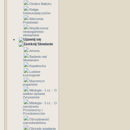
Okolice Bałtyku
Religie
Indoeuropejczyków
Wierzenia
Prasłowian
Współczesne
neopogaństwo
słowiańskie
Słowianie
Arkona
Badania nad
Słowianami
Kupalnocka
Ludowe
kosmogonie
Mazowsze
pogańskie
Mitologia - 1 cz. - O
wielkim dzbanie
Zerywanów
Mitologia - 2 cz. - O
narodzeniu
Przestworzy i
Przedstworzów
Obrzędowość
starosłowiańska
Obrzędy powitania