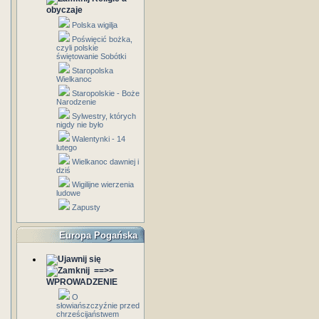
obyczaje
Polska wigilja
Poświęcić bożka,
czyli polskie
świętowanie Sobótki
Staropolska
Wielkanoc
Staropolskie - Boże
Narodzenie
Sylwestry, których
nigdy nie było
Walentynki - 14
lutego
Wielkanoc dawniej i
dziś
Wigilijne wierzenia
ludowe
Zapusty
Europa Pogańska
==>>
WPROWADZENIE
O
słowiańszczyźnie przed
chrześcijaństwem