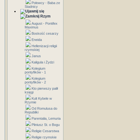
Połowcy - Baba ze
Stadnicy
Rzym
August - Pontifex
Maximus
Boskość cesarzy
Eneida
Hellenizacji religii
rzymskiej
Janus
Kaligula i Żydzi
Kolegium
pontyfików - 1
Kolegium
pontyfików - 2
Kto pierwszy palił
księgi
Kult Kybele w
Rzymie
Od Romulusa do
Republiki
Parentalia, Lemuria
Pliniusz St. o Bogu
Religie Cesarstwa
Religie rzymskie