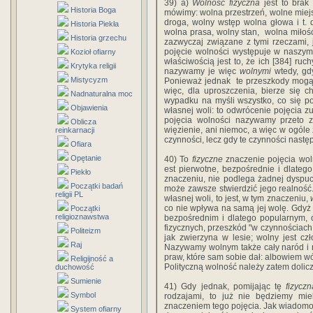
39)‎ ‎a)‎ ‎
Wolność‎ ‎fizyczna
‎ ‎jest‎ ‎to‎ ‎br
Historia Boga
‎mówimy: wolna‎ ‎przestrzeń,‎ ‎wolne‎ ‎miejsce
‎droga,‎ ‎wolny‎ ‎wstęp wolna‎ ‎głowa‎ ‎i‎ ‎t.‎ 
Historia Piekła
‎wolna‎ ‎prasa,‎ ‎wolny‎ ‎stan,‎ ‎ wolna‎ ‎miłość‎
Historia grzechu
‎zazwyczaj‎ ‎związane‎ ‎z‎ ‎tymi‎ ‎rzeczami, 
‎pojęcie‎ ‎wolności‎ ‎występuje‎ ‎w‎ ‎naszym‎
Kozioł ofiarny
‎właściwością‎ ‎jest‎ ‎to,‎ ‎że‎ ‎ich‎ ‎[384]‎ ‎ruc
Krytyka religii
‎nazywamy‎ ‎je więc‎ ‎
wolnymi‎
‎wtedy,‎ ‎gd
Mistycyzm
‎Ponieważ‎ ‎jednak‎ ‎ te‎ ‎przeszkody mogą‎ 
‎więc,‎ ‎dla‎ ‎uproszczenia,‎ ‎bierze‎ ‎się‎ ‎c
Nadnaturalna moc
‎wypadku na‎ ‎myśli‎ ‎wszystko,‎ ‎co‎ ‎się‎ ‎porus
Objawienia
‎własnej‎ ‎woli:‎ ‎to odwrócenie‎ ‎pojęcia‎ ‎zu
‎pojęcia‎ ‎wolności‎ ‎nazywamy przeto‎ ‎zwier
Oblicza
‎więzienie,‎ ‎ani‎ ‎niemoc,‎ ‎a‎ ‎więc‎ ‎w‎ ‎ogóle
reinkarnacji
czynności,‎ ‎lecz‎ ‎gdy‎ ‎te‎ ‎czynności‎ ‎następ
Ofiara
Opętanie
40)‎ ‎To‎ ‎
fizyczne
‎ ‎znaczenie‎ ‎pojęcia‎ ‎wol
‎est‎ ‎pierwotne,‎ ‎bezpośrednie‎ ‎i‎ ‎dlatego‎ 
Piekło
‎znaczeniu,‎ ‎nie‎ ‎podlega‎ ‎żadnej dyspuc
Początki badań
‎może‎ ‎zawsze‎ ‎stwierdzić‎ ‎jego‎ ‎realność.‎ ‎
religii PL
‎własnej woli,‎ ‎to‎ ‎jest,‎ ‎w‎ ‎tym‎ ‎znaczeniu,‎
‎co‎ ‎nie‎ ‎wpływa‎ ‎na‎ ‎samą jej‎ ‎wolę.‎ ‎Gdy
Początki
religioznawstwa
‎bezpośrednim‎ ‎i‎ ‎dlatego‎ ‎popularnym,‎ ‎odn
‎fizycznych,‎ ‎przeszkód‎ ‎"w‎ ‎czynnościach‎ ‎t
Politeizm
‎jak‎ ‎zwierzyna‎ ‎w‎ ‎lesie;‎ ‎wolny‎ ‎jest‎ ‎c
Raj
‎Nazywamy‎ ‎wolnym‎ ‎także‎ ‎cały‎ ‎naród‎ ‎i‎ 
‎praw,‎ ‎które sam‎ ‎sobie‎ ‎dał:‎ ‎albowiem‎ ‎wó
Religijność a
‎Polityczną‎ ‎wolność‎ ‎należy‎ ‎zatem‎ ‎doliczy
duchowość
Sumienie
41)‎ ‎Gdy‎ ‎jednak,‎ ‎pomijając‎ ‎tę‎ ‎
fizyczn
Symbol
‎rodzajami, to‎ ‎już‎ ‎nie‎ ‎będziemy‎ ‎miel
‎znaczeniem‎ ‎tego‎ ‎pojęcia.‎ ‎Jak wiadomo‎ ‎st
System ofiarny