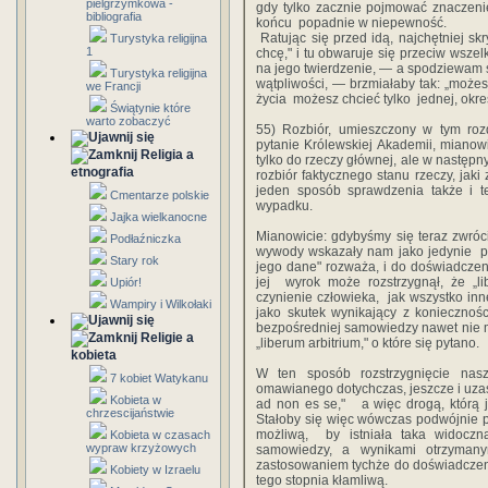
pielgrzymkowa -
‎gdy‎ ‎tylko‎ ‎zacznie‎ ‎pojmować‎ ‎znaczenie‎ 
bibliografia
‎końcu‎ ‎ popadnie‎ ‎w‎ ‎niepewność.‎
‎ Ratując‎ ‎się‎ ‎przed‎ ‎idą,‎ ‎najchętniej‎ ‎s
Turystyka religijna
1
‎chcę," i‎ ‎tu‎ ‎obwaruje‎ ‎się‎ ‎przeciw‎ ‎w
‎na‎ ‎jego‎ ‎twierdzenie, — a‎ ‎spodziewam‎ ‎si
Turystyka religijna
‎wątpliwości,‎ ‎—‎ ‎brzmiałaby‎ ‎tak: „możesz‎ 
we Francji
‎życia‎ ‎ możesz‎ ‎chcieć‎ ‎tylko ‎ ‎jednej,‎ ‎okreś
Świątynie które
warto zobaczyć
55)‎ ‎Rozbiór,‎ ‎umieszczony‎ ‎w‎ ‎tym‎ ‎rozd
‎pytanie Królewskiej‎ ‎Akademii,‎ ‎mianowic
Religia a
‎tylko‎ ‎do‎ ‎rzeczy głównej,‎ ‎ale‎ ‎w‎ ‎następny
etnografia
‎rozbiór‎ ‎faktycznego‎ ‎stanu rzeczy,‎ ‎jak
‎jeden‎ ‎sposób‎ ‎sprawdzenia‎ ‎także‎ ‎i‎ ‎t
Cmentarze polskie
‎wypadku.‎ ‎
Jajka wielkanocne
Mianowicie:‎ ‎gdybyśmy‎ ‎się‎ ‎teraz‎ ‎zwrócil
Podłaźniczka
wywody‎ ‎wskazały‎ ‎nam‎ ‎jako‎ ‎jedynie ‎ ‎po
Stary rok
‎jego‎ ‎dane" rozważa,‎ ‎i‎ ‎do‎ ‎doświadczenia,
‎jej‎ ‎ wyrok‎ ‎może‎ ‎rozstrzygnął,‎ ‎że‎ ‎„l
Upiór!
‎czynienie‎ ‎człowieka, ‎ ‎jak‎ ‎wszystko‎ ‎in
Wampiry i Wilkołaki
‎jako‎ ‎skutek‎ ‎wynikający‎ ‎z‎ ‎konieczności
‎bezpośredniej‎ ‎samowiedzy‎ ‎nawet‎ ‎nie‎ 
Religie a
‎„liberum‎ ‎arbitrium," o‎ ‎które‎ ‎się‎ ‎pytano.‎ ‎
kobieta
W‎ ‎ten‎ ‎sposób‎ ‎rozstrzygnięcie nasz
7 kobiet Watykanu
omawianego‎ ‎dotychczas,‎ ‎jeszcze‎ ‎i‎ ‎uzas
Kobieta w
‎ad‎ ‎non‎ ‎es se,"‎ ‎‎ ‎ a‎ ‎więc‎ ‎drogą,‎ ‎któ
chrzescijaństwie
‎Stałoby‎ ‎się‎ ‎więc wówczas‎ ‎podwójnie‎ ‎p
‎możliwą, ‎ ‎by‎ ‎istniała‎ ‎taka‎ ‎wido
Kobieta w czasach
wypraw krzyżowych
samowiedzy,‎ ‎a‎ ‎wynikami‎ ‎otrzymany
‎zastosowaniem‎ ‎tychże do‎ ‎doświadczenia:
Kobiety w Izraelu
‎tego‎ ‎stopnia‎ ‎kłamliwą.‎ ‎