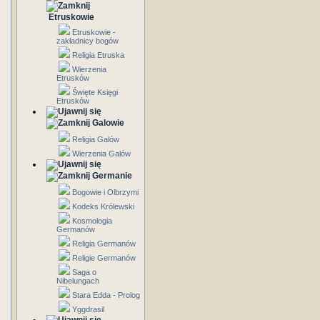
Etruskowie
Etruskowie -
zakładnicy bogów
Religia Etruska
Wierzenia
Etrusków
Święte Księgi
Etrusków
Galowie
Religia Galów
Wierzenia Galów
Germanie
Bogowie i Olbrzymi
Kodeks Królewski
Kosmologia
Germanów
Religia Germanów
Religie Germanów
Saga o
Nibelungach
Stara Edda - Prolog
Yggdrasil