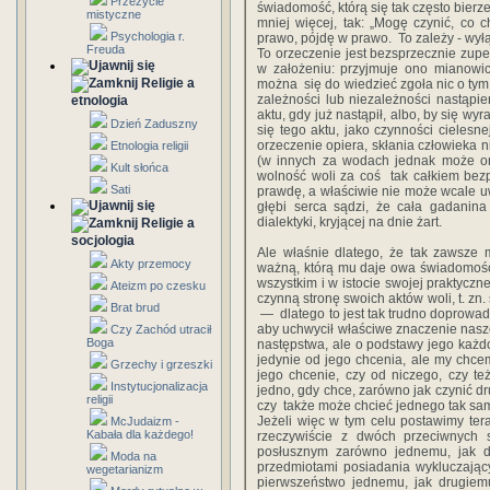
Przeżycie
świadomość,‎ ‎którą‎ ‎się‎ ‎tak‎ ‎często‎ ‎bierz
mistyczne
‎mniej więcej,‎ ‎tak:‎ ‎„Mogę‎ ‎czynić,‎ ‎co‎ ‎
Psychologia r.
‎prawo,‎ ‎pójdę‎ ‎w‎ ‎prawo.‎ ‎ To‎ ‎zależy - wyłącz
Freuda
To‎ ‎orzeczenie‎ ‎jest‎ ‎bezsprzecznie‎ ‎zupełni
‎w‎ ‎założeniu:‎ ‎przyjmuje‎ ‎ono‎ ‎mianowicie
Religie a
‎można‎ ‎ się‎ ‎do wiedzieć‎ ‎zgoła‎ ‎nic‎ ‎o‎ ‎tym,
‎zależności‎ ‎lub‎ ‎niezależności nastąpienia‎
etnologia
‎aktu,‎ ‎gdy‎ ‎już‎ ‎nastąpił,‎ ‎albo,‎ ‎by‎ ‎się‎ 
Dzień Zaduszny
‎się‎ ‎tego‎ ‎aktu,‎ ‎jako‎ ‎czynności‎ ‎cielesnej
‎orzeczenie‎ ‎opiera,‎ ‎skłania‎ ‎człowieka‎ 
Etnologia religii
‎(w‎ ‎innych‎ ‎za wodach‎ ‎jednak‎ ‎może‎ ‎on‎ 
Kult słońca
‎wolność‎ ‎woli‎ ‎za‎ ‎coś‎ ‎ tak całkiem‎ ‎b
Sati
‎prawdę,‎ ‎a‎ ‎właściwie‎ ‎nie‎ ‎może‎ ‎wcale uwie
‎głębi‎ ‎serca‎ ‎sądzi,‎ ‎że‎ ‎cała‎ ‎gadanin
‎dialektyki, kryjącej‎ ‎na‎ ‎dnie‎ ‎żart.‎ ‎
Religie a
socjologia
Ale‎ ‎właśnie‎ ‎dlatego,‎ ‎że‎ ‎tak zawsze‎ ‎
Akty przemocy
ważną,‎ ‎którą‎ ‎mu‎ ‎daje‎ ‎owa‎ ‎świadomość,
wszystkim‎ ‎i‎ ‎w‎ ‎istocie‎ ‎swojej‎ ‎praktyczn
Ateizm po czesku
‎czynną‎ ‎stronę swoich‎ ‎aktów‎ ‎woli,‎ ‎t.‎ ‎zn.‎ 
Brat brud
‎ —‎ ‎ dlatego‎ ‎to‎ ‎jest‎ ‎tak trudno‎ ‎doprow
‎aby‎ ‎uchwycił‎ ‎właściwe‎ ‎znaczenie‎ ‎naszego‎ 
Czy Zachód utracił
Boga
‎następstwa,‎ ‎ale‎ ‎o‎ ‎podstawy‎ ‎jego‎ ‎ka
jedynie‎ ‎od‎ ‎jego‎ ‎chcenia,‎ ‎ale‎ ‎my‎ ‎chc
Grzechy i grzeszki
‎jego‎ ‎chcenie,‎ ‎czy od‎ ‎niczego,‎ ‎czy‎ ‎t
Instytucjonalizacja
‎jedno,‎ ‎gdy‎ ‎chce,‎ ‎zarówno‎ ‎jak czynić‎ ‎drug
religii
‎czy ‎ ‎także‎ ‎może‎ ‎chcieć‎ ‎jednego‎ ‎tak‎ ‎sa
‎Jeżeli‎ ‎więc‎ ‎w‎ ‎tym‎ ‎celu‎ ‎postawimy ter
McJudaizm -
Kabała dla każdego!
rzeczywiście‎ ‎z‎ ‎dwóch‎ ‎przeciwnych‎ ‎s
‎posłusznym‎ ‎zarówno‎ ‎jednemu,‎ ‎jak‎ ‎dr
Moda na
‎przedmiotami‎ ‎posiadania‎ ‎wykluczającymi‎
wegetarianizm
‎pierwszeństwo‎ ‎jednemu,‎ ‎jak‎ ‎drugiemu?