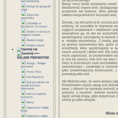
‎lub‎ ‎jej‎ ‎przeciwnego.‎
wprowadzenie
‎Biorąc‎ ‎rzecz‎ ‎ściśle‎ ‎posiadamy‎ ‎nawet‎
Wstęp do geografii
‎świadomość‎ ‎organu‎ ‎woli,‎ ‎działającego‎ 
religii
‎przyjemne‎ ‎lub‎ ‎bolesne,‎ ‎które‎ ‎jedna
Zatyczka
‎całkiem bezpośrednich‎ ‎wzruszeń‎ ‎woli,‎ ‎zg
panieńska
‎Zresztą,‎ ‎czy‎ ‎wliczymy‎ ‎tu‎ ‎te‎ ‎uczucia prz
Zaświaty w
‎widzimy,‎ ‎że‎ ‎wszystkie‎ ‎te‎ ‎drgnienia‎ ‎wo
literaturze i w sztuce
‎ciągłych‎ ‎przypływach‎ ‎i‎ ‎odpływach‎ ‎jed
Śmierć w różnych
‎wewnętrzne go,‎ ‎że‎ ‎stoi‎ ‎we‎ ‎wszechstr
religiach świata
‎spostrzegamy‎ ‎i‎ ‎poznajemy w‎ ‎świecie‎ ‎zew
Święte księgi
‎w‎ ‎ obrębie‎ ‎samowiedzy.‎ ‎ Z‎ ‎chwilą, gd
‎na‎ ‎granicy‎ ‎samowiedzy‎ ‎tam,‎ ‎gdzie‎ ‎on
Święte miasta
‎przedmioty,‎ ‎które‎ ‎spostrzegamy‎ ‎w‎ ‎ś
‎owych‎ ‎ poruszeń‎ ‎i‎ ‎aktów‎ ‎woli.‎ ‎Nie‎ ‎należy
=>>
‎może‎ ‎zaprzeczyć,‎ ‎że przedmiotami‎ ‎nasze
RELIGIE PIERWOTNE
‎to‎ ‎ono‎ ‎się‎ ‎zwraca,‎ ‎koło‎ ‎nich‎ ‎się‎ ‎kręci
Gdyż‎ ‎w‎ ‎przeciwnym‎ ‎razie‎ ‎pozostałaby‎ ‎na
Wstęp - Religie
pierwotne
‎zewnętrznego‎ ‎i‎ ‎zamknięta‎ ‎w‎ ‎ciemnem‎
‎tylko‎ ‎problematyczną‎ ‎konieczność,‎ ‎z‎ 
Huna i Roa
‎powodują‎ ‎akty‎ ‎woli.
Kult Macierzy
49)‎ ‎Widzimy‎ ‎więc,‎ ‎że‎ ‎samo‎ ‎wiedza‎ ‎zaję
Kult przodków we
Przedmiotem‎ ‎naszej‎ ‎uwagi‎ ‎jest‎ ‎jednak‎ 
współczesnym
Wietnamie
‎dane,‎ ‎z których by‎ ‎wynikała‎ ‎wolność‎ ‎
‎powyżej,‎ ‎a‎ ‎zarazem‎ ‎ jedynie‎ ‎wyraźny
Kult szczątków
‎dążyć‎ ‎prostą‎ ‎drogą,‎ ‎gdyż‎ ‎dotychczas‎ ‎z
kostnych
‎żeśmy‎ ‎go‎ ‎tylko‎ ‎okrążali.
Mana
Najstarsze religie
Malty
Wola‎ 
Najstasze religie