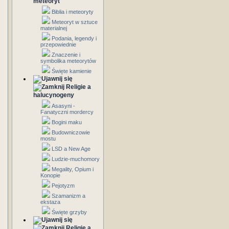
meteoryt
Biblia i meteoryty
Meteoryt w sztuce
materialnej
Podania, legendy i
przepowiednie
Znaczenie i
symbolika meteorytów
Święte kamienie
Religie a
halucynogeny
Asasyni -
Fanatyczni mordercy
Bogini maku
Budowniczowie
mostu
LSD a New Age
Ludzie-muchomory
Megality, Opium i
Konopie
Pejotyzm
Szamanizm a
ekstaza
Święte grzyby
Religie a