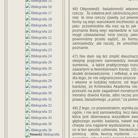
Bibliografia 15
Bibliografia 16
46)‎ ‎Odpowiedź:‎ ‎świadomość‎ ‎
własneg
Bibliografia 17
‎rzeczy
. ‎ ‎Ta‎ ‎ostatnia‎ ‎jest‎ ‎zdolnością‎ ‎p
‎niej‎ ‎ te‎
‎inne‎ ‎rzeczy
zjawiły,‎ ‎już‎ ‎pewne‎ 
Bibliografia 18
‎formy‎ ‎są‎ ‎więc‎ ‎warunkami‎ ‎możliwości‎ ‎pr
Bibliografia 19
‎jako ‎ ‎przedmiotów‎ ‎dla‎ ‎nas:‎ ‎są‎ ‎to,‎ ‎j
‎poznania‎ ‎tkwią‎ ‎więc‎ ‎wprawdzie‎ ‎w‎ ‎nas‎
Bibliografia 20
‎mogli uświadamiać‎ ‎inne‎ ‎rzeczy,‎ ‎jako‎ ‎t
Bibliografia 21
‎powinniśmy‎ ‎przeto‎ ‎sądzić,‎ ‎że‎ ‎formy‎ 
samowiedzy
,‎ ‎ale‎ ‎raczej,‎ ‎że‎ ‎umożliwi
Bibliografia 22
‎poznanie.
Bibliografia 23
Bibliografia 24
47)‎ ‎Nie‎ ‎dam‎ ‎się‎ ‎też‎ ‎zmylić‎ ‎dwuznac
‎obejmę‎ ‎pojęciem‎ ‎samowiedzy‎ ‎moralny
Bibliografia 25
‎sumienia, ‎ ‎a‎ ‎także‎ ‎praktycznego‎ ‎roz
Bibliografia 26
‎zawartymi‎ ‎w‎ ‎twierdzeniach‎ ‎
Kanta
:‎ 10‎)
‎skutek‎ ‎doświadczenia‎ ‎ i‎ ‎refleksji,‎ ‎a‎ ‎w
Bibliografia 27
‎dla tego,‎ ‎że‎ ‎nie‎ ‎odgraniczono‎ ‎jeszcze‎ ‎
Bibliografia 28
‎i‎ ‎własne‎ ‎w ludzkiej‎ ‎naturze,‎ ‎od‎ ‎teg
‎bardziej,‎ ‎że‎ ‎Królewska‎ ‎Akademia‎ ‎nie
Bibliografia 29
‎przeszło‎ ‎na‎ ‎pole‎ ‎zagadnień‎ ‎moralnych
Bibliografia 30
moralny‎ ‎dowód‎ ‎
Kanta
,‎ ‎albo‎ ‎raczej‎ 
Bibliografia 31
‎prawa,‎ ‎świadomego‎ ‎„a‎ ‎priori,"‎ ‎za‎ ‎po
Bibliografia 32
48)‎ ‎Z‎ ‎tego,‎ ‎co‎ ‎powiedziałem,‎ ‎wynika‎ ‎
Bibliografia 33
‎ogóle,‎ ‎i nie‎ ‎jest‎
‎samowiedzą
,‎ ‎lecz‎ ‎
świa
‎która‎ ‎jest‎ ‎skierowana wszystkimi‎ ‎swoimi
Bibliografia 34
‎głębszego‎ ‎punktu‎ ‎badania,‎ ‎nawet‎ ‎wa
Bibliografia 35
‎chwyta‎ ‎ona‎ ‎najpierw‎ ‎wyobrażenia,‎ ‎a ‎ ‎n
‎co w‎ ‎ten‎ ‎sposób‎ ‎uzbierała.‎ ‎Nieskończ
Bibliografia 36
‎pomocą‎ ‎ słów, tworzą‎ ‎myślenie.‎ ‎—‎ 
Bibliografia