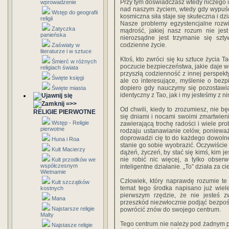
Przy tym doświadczasz wtedy niczego i
wprowadzenie
nad naszym życiem, wtedy gdy wypuśc
Wstęp do geografii
kosmiczna siła staje się skuteczna i dzia
religii
Nasze problemy egzystencjalne rozwi
Zatyczka
mądrość, jakiej nasz rozum nie jes
panieńska
nierozsądne jest trzymanie się szt
codzienne życie.
Zaświaty w
literaturze i w sztuce
Ktoś, kto zwróci się ku sztuce życia T
Śmierć w różnych
poczucie bezpieczeństwa, jakie daje we
religiach świata
przyszłą codzienność z innej perspek
Święte księgi
ale co interesujące, myślenie o bezp
dopiero gdy nauczymy się pozostawia
Święte miasta
identyczny z Tao, jak i my jesteśmy z n
=>>
Od chwili, kiedy to zrozumiesz, nie b
RELIGIE PIERWOTNE
się dniami i nocami swoimi zmartwieni
Wstęp - Religie
zawierającą trochę radości i wiele pr
pierwotne
rodzaju ustanawianie celów, ponieważ
doprowadzi cię to do każdego dowoln
Huna i Roa
stanie go sobie wyobrazić. Oczywiści
Kult Macierzy
dążeń, życzeń, by stać się kimś, kim je
nie robić nic więcej, a tylko obse
Kult przodków we
współczesnym
inteligentne działanie. „To” działa za c
Wietnamie
Człowiek, który naprawdę rozumie t
Kult szczątków
temat tego środka napisano już wie
kostnych
pierwszym rzędzie, że nie jesteś
Mana
przeszkód niezwłocznie podjąć bezpoś
Najstarsze religie
powrócić znów do swojego centrum.
Malty
Tego centrum nie należy pod żadnym p
Najstasze religie