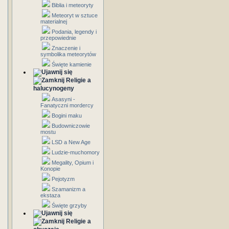
Biblia i meteoryty
Meteoryt w sztuce
materialnej
Podania, legendy i
przepowiednie
Znaczenie i
symbolika meteorytów
Święte kamienie
Religie a
halucynogeny
Asasyni -
Fanatyczni mordercy
Bogini maku
Budowniczowie
mostu
LSD a New Age
Ludzie-muchomory
Megality, Opium i
Konopie
Pejotyzm
Szamanizm a
ekstaza
Święte grzyby
Religie a