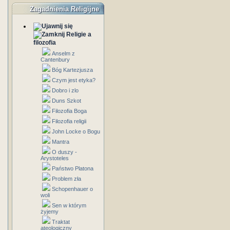
Zagadnienia Religijne
Religie a
filozofia
Anselm z
Cantenbury
Bóg Kartezjusza
Czym jest etyka?
Dobro i zlo
Duns Szkot
Filozofia Boga
Filozofia religii
John Locke o Bogu
Mantra
O duszy -
Arystoteles
Państwo Platona
Problem zła
Schopenhauer o
woli
Sen w którym
żyjemy
Traktat
ateologiczny