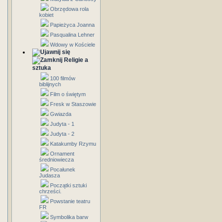
Obrzędowa rola
kobiet
Papieżyca Joanna
Pasqualina Lehner
Wdowy w Kościele
Religie a
sztuka
100 filmów
biblijnych
Film o świętym
Fresk w Staszowie
Gwiazda
Judyta - 1
Judyta - 2
Katakumby Rzymu
Ornament
średniowiecza
Pocałunek
Judasza
Początki sztuki
chrześci.
Powstanie teatru
FR
Symbolika barw