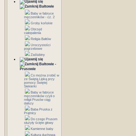
Bałtowie
Baby w fabryce
męczenników - cz. 2
Groby końskie
Obrzęd
ciałopalenia
Religia Bałtów
Uroczystości
pogrzebowe
Zaślubiny
Bałtowie -
Prusowie
Co można zrobić w
ze Świętą Lipką przy
pomocy Świętej
Siekierki
Baby w fabryce
męczenników czyli o
religii Prusów ciąg
dalszy
Baba Pruska z
Prątnicy
Do czego Prusom
służyły ścięte głowy
Kamienne baby
Kultura duchowa