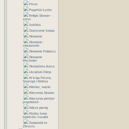
Perun
Pogański Łysiec
Religie Słowian -
zarys
Sobótka
Stworzenie świata
Słowianie
Słowianie -
ciekawostki
Słowianie Połabscy
Słowianie
Wschodni
Słowiańska dusza
Ukraiński Olimp
W kraju Peruna,
Swaroga i Welesa
Wieniec, wianki
Wierzenia Słowian
Wierzenia plemion
prapolskich
Wilcze plemię
Wodny świat
topielców i rusałek
Światowid ze
Zbrucza