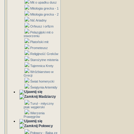
Mit o upadku dusz
Mitologia grecka - 1
Mitologia grecka - 2
Nić Ariadny
Orfeusz i orfizm
Pelazgijski mit o
stworzeniu
Platoński mit
Prometeusz
Religijność Greków
Starożytne misteria
Tajemnica Krety
Wróżbiarstwo w
Grecji
Świat homerycki
Świątynia Artemidy
Madziarzy
Turul - mityczny
ptak węgierski
Wierzenia
Prawęgrów
Połowcy
Połowcy - Baba ze