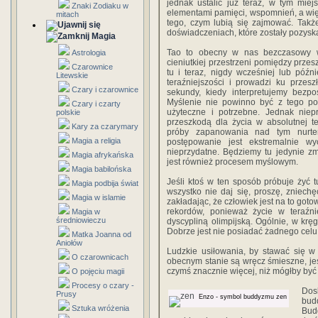
jednak ustalić już teraz, w tym mie
Znaki Zodiaku w
elementami pamięci, wspomnień, a wię
mitach
tego, czym lubią się zajmować. Takż
doświadczeniach, które zostały pozysk
Magia
Tao to obecny w nas bezczasowy wymi
Astrologia
cieniutkiej przestrzeni pomiędzy przesz
Czarownice
tu i teraz, nigdy wcześniej lub póź
Litewskie
teraźniejszości i prowadzi ku przes
Czary i czarownice
sekundy, kiedy interpretujemy bezpo
Myślenie nie powinno być z tego p
Czary i czarty
użyteczne i potrzebne. Jednak nie
polskie
przeszkodą dla życia w absolutnej t
Kary za czarymary
próby zapanowania nad tym nurtem
Magia a religia
postępowanie jest ekstremalnie w
nieprzydatne. Będziemy tu jedynie z
Magia afrykańska
jest również procesem myślowym.
Magia babilońska
Jeśli ktoś w ten sposób próbuje żyć t
Magia podbija świat
wszystko nie daj się, proszę, zniech
Magia w islamie
zakładając, że człowiek jest na to goto
rekordów, ponieważ życie w teraźnie
Magia w
średniowieczu
dyscypliną olimpijską. Ogólnie, w kr
Dobrze jest nie posiadać żadnego celu
Matka Joanna od
Aniołów
Ludzkie usiłowania, by stawać się 
O czarownicach
obecnym stanie są wręcz śmieszne, jeśl
czymś znacznie więcej, niż mógłby być 
O pojęciu magii
Procesy o czary -
Dos
Prusy
Enzo - symbol buddyzmu zen
bud
Sztuka wróżenia
Bu