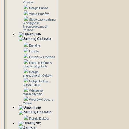
Prusów
Religia Bałtów
Wiara Prusów
Ślady szamanizmu
w religijności
średniowiecznych
Prusów
Celtowie
Beltaine
Druidzi
Druidzi w źródłach
Niebo i słońce w
mitach celtyckich
Religia
starożytnych Celtów
Religie Celtów -
zarys tematu
Wierzenia
staroceltyckie
Wędrówki dusz u
Celtów
Dakowie
Religia Daków