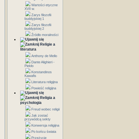
Wartości etyczne
XVII w.
Zarys filozofii
buddyjskiej 1
Zarys filozofii
buddyjskiej 2
Źródło moralności
Religie a
literatura
Anthony de Mello
Dante Alighieri -
Piekło
Konstandinos
Kawafis
Literatura religijna
Powieść religijna
Religia a
psychologia
Freud wobec religii
Jak zostać
przywódcą sekty
Konwersja religijna
Po końcu świata
Przeżycie