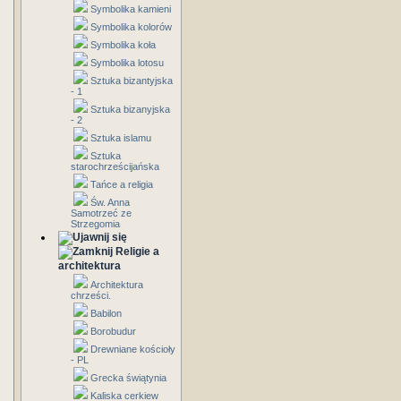
Symbolika kamieni
Symbolika kolorów
Symbolika koła
Symbolika lotosu
Sztuka bizantyjska
- 1
Sztuka bizanyjska
- 2
Sztuka islamu
Sztuka
starochrześcijańska
Tańce a religia
Św. Anna
Samotrzeć ze
Strzegomia
Religie a
architektura
Architektura
chrześci.
Babilon
Borobudur
Drewniane kościoły
- PL
Grecka świątynia
Kaliska cerkiew