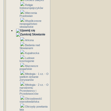
Okolice Bałtyku
Religie
Indoeuropejczyków
Wierzenia
Prasłowian
Współczesne
neopogaństwo
słowiańskie
Słowianie
Arkona
Badania nad
Słowianami
Kupalnocka
Ludowe
kosmogonie
Mazowsze
pogańskie
Mitologia - 1 cz. - O
wielkim dzbanie
Zerywanów
Mitologia - 2 cz. - O
narodzeniu
Przestworzy i
Przedstworzów
Obrzędowość
starosłowiańska
Obrzędy powitania
lata