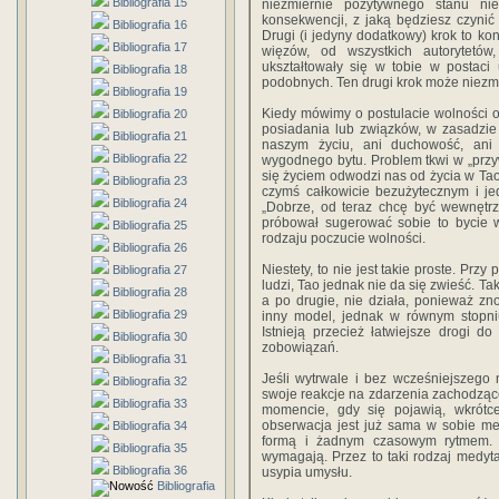
Bibliografia 15
niezmiernie pozytywnego stanu nie
konsekwencji, z jaką będziesz czynić 
Bibliografia 16
Drugi (i jedyny dodatkowy) krok to k
Bibliografia 17
więzów, od wszystkich autorytetów
ukształtowały się w tobie w postaci 
Bibliografia 18
podobnych. Ten drugi krok może niezmie
Bibliografia 19
Kiedy mówimy o postulacie wolności o
Bibliografia 20
posiadania lub związków, w zasadzie
Bibliografia 21
naszym życiu, ani duchowość, ani 
Bibliografia 22
wygodnego bytu. Problem tkwi w „przyw
się życiem odwodzi nas od życia w Ta
Bibliografia 23
czymś całkowicie bezużytecznym i je
Bibliografia 24
„Dobrze, od teraz chcę być wewnętrz
próbował sugerować sobie to bycie 
Bibliografia 25
rodzaju poczucie wolności.
Bibliografia 26
Niestety, to nie jest takie proste. Pr
Bibliografia 27
ludzi, Tao jednak nie da się zwieść. T
Bibliografia 28
a po drugie, nie działa, ponieważ zn
Bibliografia 29
inny model, jednak w równym stopni
Istnieją przecież łatwiejsze drogi 
Bibliografia 30
zobowiązań.
Bibliografia 31
Jeśli wytrwale i bez wcześniejszego
Bibliografia 32
swoje reakcje na zdarzenia zachodzące
Bibliografia 33
momencie, gdy się pojawią, wkrótce
obserwacja jest już sama w sobie me
Bibliografia 34
formą i żadnym czasowym rytmem. 
Bibliografia 35
wymagają. Przez to taki rodzaj medytac
Bibliografia 36
usypia umysłu.
Bibliografia