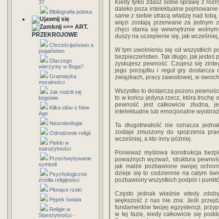
Kiedy tylko zdasz sobie sprawę z różn
37
daleko poza intelektualne pojmowanie
Bibliografia polska
same z siebie utracą władzę nad tobą. 
więzi zostają przerwane za jednym 
=>> ART.
chęci stania się wewnętrznie wolnym
PRZEKROJOWE
duszy na uczepienie się, jak wcześniej
Chrześcijaństwo a
W tym uwolnieniu się od wszystkich po
pogaństwo
bezpieczeństwo. Tak długo, jak jesteś p
Dlaczego
zyskujesz pewność. Czujesz się zint
wierzymy w Boga?
jego porządku i reguł gry dostarcza 
Gramatyka
związkach, pracy zawodowej, w swoich
moralności
Wszystko to dostarcza pozoru pewności 
Jak rodzili się
to w końcu jedyna rzecz, która trochę 
bogowie
pewność jest całkowicie złudna, jes
Kilka słów o New
intelektualne lub emocjonalne wyobraże
Age
Neuroteologia
Ta długotrwałość nie oznacza jedna
zostaje zmuszony do spojrzenia praw
Odrodzenie religii
wcześniej, a kto inny później.
Piekło w
starożytności
Ponieważ myślowa konstrukcja bezpi
Przechwytywanie
poważnych wyzwań, struktura pewności
symboli
jak małże pozbawione swojej ochronn
dzieje się to codziennie na całym świ
Psychologiczne
pozbawiony wszystkich podpór i punktó
źródła religijności
Płonące rzeki
Często jednak właśnie wtedy zdoby
Pępek świata
większość z nas nie zna: Jeśli przejd
fundamentów twojej egzystencji, przy
Religie w
w tej fazie, kiedy całkowicie się podd
Starożytności -