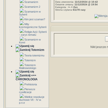
Szamanizm
Data utworzenia:
11/12/2024 @ 10:42
Ostatnie zmiany:
11/12/2024 @ 19:54
Szamanizm 2
Kategoria :
=- > Zen
Strona czytana
61178 razy
Szamanizm w
Syberii
Kim jest szaman?
Mity
kosmogoniczne Syberii
Religie Azji i Syberii
- zarys tematu
Szamanizm w
Korei
Nikt jeszcze 
Totemizm
Teoria totemizmu
Totemizm
Totemizm
Malinowskiego
=>>
CHRONOLOGIA
Prehistoria
Pierwsze
cywilizacje
Wielkie rewolucje
duchowe VII - IV w.
p.n.e