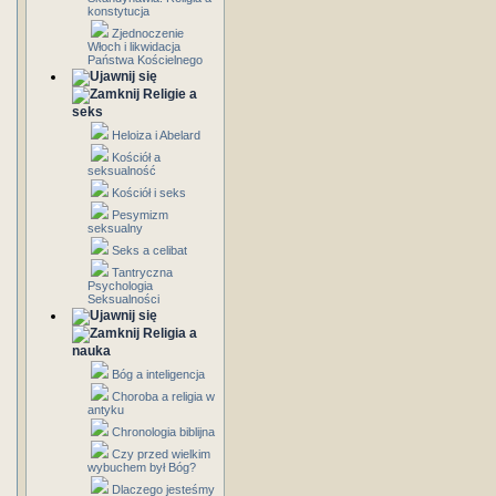
konstytucja
Zjednoczenie
Włoch i likwidacja
Państwa Kościelnego
Religie a
seks
Heloiza i Abelard
Kościół a
seksualność
Kościół i seks
Pesymizm
seksualny
Seks a celibat
Tantryczna
Psychologia
Seksualności
Religia a
nauka
Bóg a inteligencja
Choroba a religia w
antyku
Chronologia biblijna
Czy przed wielkim
wybuchem był Bóg?
Dlaczego jesteśmy