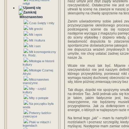
Rozwój historii
nasz umysł jest zbyt zajęty wszelkim
religii
rzeczywistość. Ostatecznie nie jest 
utrwali tę scenę na zawsze w naszej 
skierujemy na chwilę spojrzenie na te
Mitoznawstwo
Zanim uświadomimy sobie jakieś zewn
Czas święty i mity
przyzwyczajenie określonego proces
Mit grecki
postrzeganej scenie da się rozpo
następnie wyciąga z magazynu pamięci
Mit i epos
do sceny etykietkę i dopiero wtedy,
Mit i kultura
świadomość dopuściła to zdarzeni
spontaniczne doświadczenie jakiegoś z
Mit i sen
nie dopuszcza wrażeń zmysłowych b
Mit kosmogoniczny
umyśle, nie chcę ustalać żadnej szcze
Ks. Rodz.
nasze Ja.
Mitologia w historii
kultury
Wcale nie musi tak być. Mijanie 
rzeczywistości nie jest naszym defin
Mitologie Czarnej
którego przywykliśmy, ponieważ nikt
Afryki
wymaga naszej duchowej obecności w t
Mitoznawstwo
siły, które później zmieniają rzeczy bez
starożytne
Mity - część
Tak długo, dopóki nie spojrzymy smutk
kultury
na drodze Tao. Jeśli jednak uda się trz
je takim, jakim faktycznie jest, 
Mity o potopie
nieprzyjemne, nie będziemy musie
Na początku była
przygnębienia. Jak za dotknięciem c
woda
energie, o których w najlepszym razie n
Potwory ludzko-
zwierzęce
Na temat tego „jak” – mam tu namyśli 
rozdziałach i poznasz szczegóły, kied
Ptaki w mitach i
legendach
myślącej. Następnie mam zamiar odni