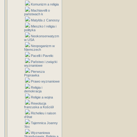
Komunizm a religia
Machiavelli o
państwach k
Matylda z Canossy
Mieszko I religia i
polityka
Neokonserwatyzm
w USA
Neopoganizm w
Niemczech
Pacelli i Pavelic
Państwo i związki
wyznaniowe
Pierwsza
Poprawka
Prawo wyznaniowe
Religia i
demokracja
Religie a wojna
Rewolucja
francuska a Kościół
Richelieu i raison
d'état
Tajemnica Joanny
'Arc
Wyznaniowa
Skandynawia: Religia a