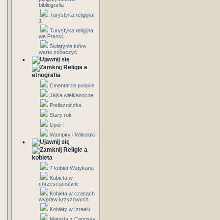
bibliografia
Turystyka religijna
1
Turystyka religijna
we Francji
Świątynie które
warto zobaczyć
Religia a
etnografia
Cmentarze polskie
Jajka wielkanocne
Podłaźniczka
Stary rok
Upiór!
Wampiry i Wilkołaki
Religie a
kobieta
7 kobiet Watykanu
Kobieta w
chrzescijaństwie
Kobieta w czasach
wypraw krzyżowych
Kobiety w Izraelu
Matylda z Canossy