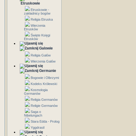
Etruskowie
Etruskowie -
zakładnicy bogów
Religia Etruska
Wierzenia
Etrusków
Święte Księgi
Etrusków
Galowie
Religia Galów
Wierzenia Galów
Germanie
Bogowie i Olbrzymi
Kodeks Królewski
Kosmologia
Germanów
Religia Germanów
Religie Germanów
Saga o
Nibelungach
Stara Edda - Prolog
Yggdrasil