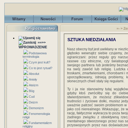
Witamy
Nowości
Forum
Księga Gości
N
Religioznawstwo
=- > Ze
SZTUKA NIEDZIAŁANIA
==>>
WPROWADZENIE
Nasz obecny byt jest uwikłany w niezli
głęboko wewnątrz siebie czujemy, że
Podstawowa
terminologia
ograniczani: przez reguły gry narz
rasowe czy etniczne, czy światopog
Czym jest kult?
swojego partnera lub jesteśmy beznad
Co to jest rytuał?
na swój zawód lub religię. Ludzka c
troskami, zmartwieniami, chorobami i n
Absolut
uporządkowany, istnieją problemy,
Anioły
słonecznych chwil stały się regułami.
Ateizm
Ty i ja nie stanowimy tutaj wyjątkó
Bóg
gdyby ktoś zwróciłby się do ciebi
Cud
stwierdzeniem, że możesz zlikwido
trudności i życiowe dołki, musisz jed
Deizm
uważnie patrzeć swoim problemom w o
Demonizm
jako coś nierealnego. Wskazując, że 
rację, faktycznie wykracza to poza two
Fenomenologia
żadnego związku z obiektywną rzec
religii
mentalnego stworzonego przez nas sa
Fundamentalizm
przyswojonych przez nas doświadczeń
religijny