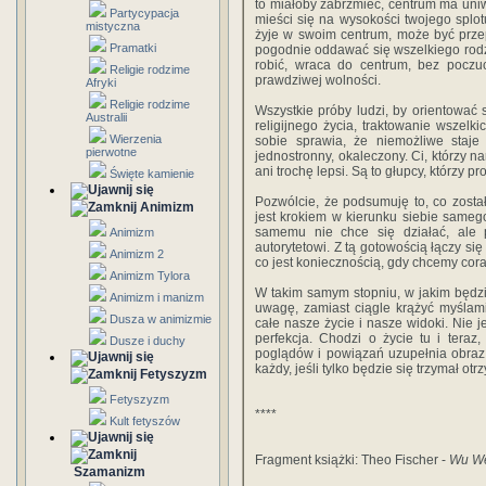
to miałoby zabrzmieć, centrum ma uniw
Partycypacja
mieści się na wysokości twojego splot
mistyczna
żyje w swoim centrum, może być przep
Pramatki
pogodnie oddawać się wszelkiego rod
robić, wraca do centrum, bez poczuc
Religie rodzime
prawdziwej wolności.
Afryki
Religie rodzime
Wszystkie próby ludzi, by orientować s
Australii
religijnego życia, traktowanie wszelk
Wierzenia
sobie sprawia, że niemożliwe staje 
pierwotne
jednostronny, okaleczony. Ci, którzy n
ani trochę lepsi. Są to głupcy, którzy 
Święte kamienie
Pozwólcie, że podsumuję to, co został
Animizm
jest krokiem w kierunku siebie sameg
samemu nie chce się działać, ale 
Animizm
autorytetowi. Z tą gotowością łączy si
Animizm 2
co jest koniecznością, gdy chcemy cora
Animizm Tylora
W takim samym stopniu, w jakim będz
Animizm i manizm
uwagę, zamiast ciągle krążyć myślami 
Dusza w animizmie
całe nasze życie i nasze widoki. Nie
perfekcja. Chodzi o życie tu i teraz
Dusze i duchy
poglądów i powiązań uzupełnia obraz
każdy, jeśli tylko będzie się trzymał 
Fetyszyzm
Fetyszyzm
****
Kult fetyszów
Fragment książki: Theo Fischer -
Wu Wei
Szamanizm