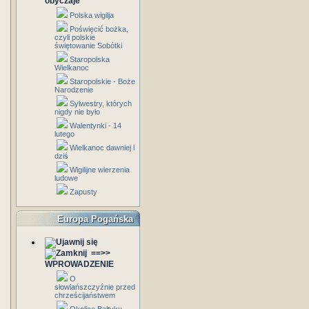
obyczaje
Polska wigilja
Poświęcić bożka,
czyli polskie
świętowanie Sobótki
Staropolska
Wielkanoc
Staropolskie - Boże
Narodzenie
Sylwestry, których
nigdy nie było
Walentynki - 14
lutego
Wielkanoc dawniej i
dziś
Wigilijne wierzenia
ludowe
Zapusty
Europa Pogańska
==>>
WPROWADZENIE
O
słowiańszczyźnie przed
chrześcijaństwem