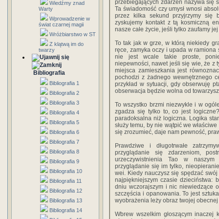
przebiegających zdarzeń nazywa się 
Wiedźmy znad
Ta świadomość czy umysł wnosi absolu
Warty
przez kilka sekund przyjrzymy się 
Wprowadzenie w
zyskujemy kontakt z tą kosmiczną en
świat czarnej magii
nasze całe życie, jeśli tylko zaufamy je
Wróżbiarstwo w ST
To tak jak w grze, w którą niekiedy gr
Z klątwą im do
ręce, zamyka oczy i upada w ramiona 
twarzy
nie jest wcale takie proste, pon
niepewności, nawet jeśli się wie, że z 
miejsca zamieszkania jest równoznacz
Bibliografia
pochodzi z żadnego wewnętrznego cen
Bibliografia 1
przykład w sytuacji, gdy obserwuję p
obserwacja będzie wolna od towarzysząc
Bibliografia 2
Bibliografia 3
To wszystko brzmi niezwykle i w ogóle 
zgadza się tylko to, co jest logiczn
Bibliografia 4
paradoksalna niż logiczna. Logika sta
Bibliografia 5
służy temu, by nie wątpić we właściwe r
się zrozumieć, daje nam pewność, pr
Bibliografia 6
Bibliografia 7
Prawdziwe i długotrwałe zatrzymy
Bibliografia 8
przyglądanie się zdarzeniom, pos
urzeczywistnienia Tao w naszym 
Bibliografia 9
przyglądanie się im tylko, nieopieranie
Bibliografia 10
wei. Kiedy nauczysz się spędzać swój d
najpiękniejszym czasie dzieciństwa: 
Bibliografia 11
dniu wczorajszym i nic niewiedzące o 
Bibliografia 12
szczęścia i opanowania. To jest sztuka
wyobrażenia leży obraz twojej obecnej
Bibliografia 13
Bibliografia 14
Wbrew wszelkim głoszącym inaczej ka