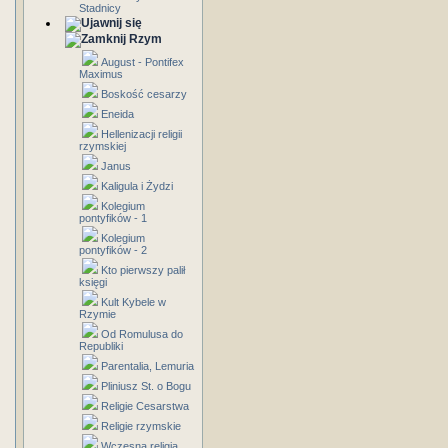
Stadnicy
Rzym
August - Pontifex
Maximus
Boskość cesarzy
Eneida
Hellenizacji religii
rzymskiej
Janus
Kaligula i Żydzi
Kolegium
pontyfików - 1
Kolegium
pontyfików - 2
Kto pierwszy palił
księgi
Kult Kybele w
Rzymie
Od Romulusa do
Republiki
Parentalia, Lemuria
Pliniusz St. o Bogu
Religie Cesarstwa
Religie rzymskie
Wczesna religia