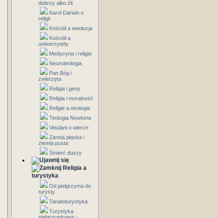
dobrzy albo źli
Karol Darwin o
religii
Kościół a ewolucja
Kościół a
uniwersytety
Medycyna i religia
Neuroteologia
Pan Bóg i
zwierzęta
Religia i geny
Religia i moralność
Religie a ekologia
Teologia Newtona
Vetulani o wierze
Ziemia płaska i
ziemia pusta
Śmierć duszy
Religia a
turystyka
Od pielgrzyma do
turysty
Tanatoturystyka
Turystyka
pielgrzymkowa -