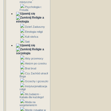
mistyczne
Psychologia r.
Freuda
Religie a
etnologia
Dzień Zaduszny
Etnologia religii
Kult słońca
Sati
Religie a
socjologia
Akty przemocy
Ateizm po czesku
Brat brud
Czy Zachód utracił
Boga
Grzechy i grzeszki
Instytucjonalizacja
religii
McJudaizm -
Kabała dla każdego!
Moda na
wegetarianizm
Mordy rytualne w