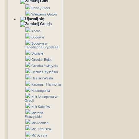
Goci
Polscy Goci
Wierzenia Gotów
Grecja
Apollo
Bogowie
Bogowie w
tragediach Eurypidesa
Dionizje
Grecja i Egipt
Grecka świątynia
Hermes Kylleński
Hestia i Westa
Kadmos i Harmonia
Kosmogonia
Kult Asklepiosa w
Grecji
Kult Kabirów
Misteria
Eleuzyjskie
Mit Adonisa
Mit Orfeusza
Mit Syzyfa