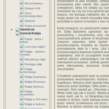
przywołałem tu jako przykład, oddaj
Wszechwiedza
przeżywane jako całość. Aby zapan
umiejętność, która nie byłaby już n
Zabawa i kult
obchodzić się z tą czy inną spośród ty
Zarys
książce, nie wymaga nakładów siły. J
fenomenologii ofiary
mogą wydać się nawet niezwykle łatwe
Świetość
pozostaje w ukryciu w każdym z nas i 
Święta przestrzeń
Kiedy podążysz za udzielonymi radami
źle. Dalej będziemy zajmować się 
Religia
przeszłością i przyszłością, przy
urzeczywistnione jedynie w teraźnie
Religia - jedna z
Jedynym zadaniem, które będzie
definicji
przyzwyczajenia zmysłów do krążeni
Czym jest religia?
pozostawanie stale tu i teraz. Jest
Religia - zjawisko
przyzwyczajenia krążenia myślami wszęd
naturalne
znajdujemy. Jest to szczególnie tr
żadnym stopniu zadowalająca, nie taka
Klasyfikacja religii
intensywnie przeżywać. Jednak godziny
Etnologia religii
wiele intensywniej, ponieważ dos
nieuchwytne.
Religia
Bocheńskiego
Chciałbym uświadomić wam na podstaw
Religia Durkheima
przeżywania teraźniejszości: Autobu
Religia Rousseau
krajobrazu. Wszyscy mieli aparaty foto
widoczne przez obiektyw. Tylko jeden p
Religia Skinnera
zewnątrz. Ktoś zapytał go: „Dlaczego p
Religia
Wiele osób żyje jak ci turyści. Międz
obywatelska
nasze myśli, jak to, co fotografują t
Religia w XIX wieku
umyśle w drodze, myśli zajmują przesz
przez radość oczekiwania lub przez 
Religia w kulturze
Moment, w którym właśnie się znajduj