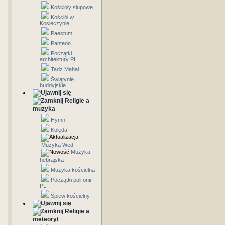
Kościoły słupowe
Kościół w
Kosieczynie
Paestum
Panteon
Początki
architektury PL
Tadż Mahal
Świątynie
buddyjskie
Religie a
muzyka
Hymn
Kolęda
Muzyka Wed
Muzyka
hebrajska
Muzyka kościelna
Początki polifonii
PL
Śpiew kościelny
Religie a
meteoryt