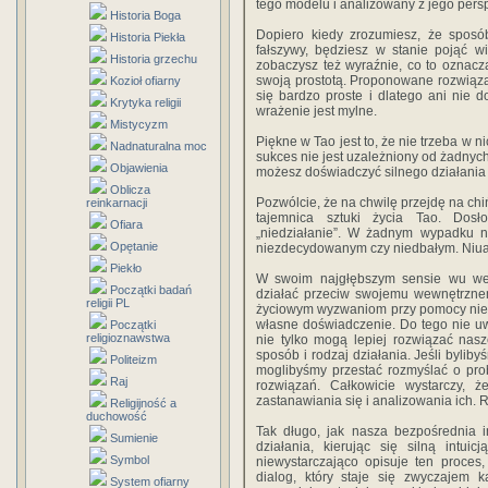
tego modelu i analizowany z jego pers
Historia Boga
Dopiero kiedy zrozumiesz, że sposób
Historia Piekła
fałszywy, będziesz w stanie pojąć w
Historia grzechu
zobaczysz też wyraźnie, co to oznacz
swoją prostotą. Proponowane rozwiąz
Kozioł ofiarny
się bardzo proste i dlatego ani nie do
Krytyka religii
wrażenie jest mylne.
Mistycyzm
Piękne w Tao jest to, że nie trzeba w 
Nadnaturalna moc
sukces nie jest uzależniony od żadnyc
Objawienia
możesz doświadczyć silnego działania
Oblicza
Pozwólcie, że na chwilę przejdę na chi
reinkarnacji
tajemnica sztuki życia Tao. Dosł
Ofiara
„niedziałanie”. W żadnym wypadku 
Opętanie
niezdecydowanym czy niedbałym. Niuan
Piekło
W swoim najgłębszym sensie wu wei
Początki badań
działać przeciw swojemu wewnętrznem
religii PL
życiowym wyzwaniom przy pomocy niedo
własne doświadczenie. Do tego nie u
Początki
religioznawstwa
nie tylko mogą lepiej rozwiązać nas
sposób i rodzaj działania. Jeśli bylib
Politeizm
moglibyśmy przestać rozmyślać o pro
Raj
rozwiązań. Całkowicie wystarczy, 
zastanawiania się i analizowania ich.
Religijność a
duchowość
Tak długo, jak nasza bezpośrednia 
Sumienie
działania, kierując się silną intui
Symbol
niewystarczająco opisuje ten proces
dialog, który staje się zwyczajem 
System ofiarny