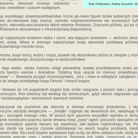
iejszemu okresowi rozwoju ludzkości —
Rod i Rodzanice, Andriej Szyszkin, 20
towi, eneolitowi i czasom następnym.
g wszelkiego prawdopodobieństwa liczne gli-niane figurki bóstw kobiecych (ni
liny do-mieszane były ziarna), szeroko rozpowszechnione we wczesnych kult
czych, stanowiły wyo-brażenia takich właśnie Rodzanic. Znacznie później, już po c
 Rodzanice utożsamiano z chrześcijańską Bogurodzicą.
ył najwyższym bóstwem nieba i ziemi, wła-dającym żywio­łami — słońcem, des
ami, wodą. Wiara w jednego najwyższego boga stanowiła podstawę później
ścijańskiego monote-izmu.
Peruna, boga burzy, wojny i oręża, pojawił się stosunkowo późno w związku z ro
ntu wojskowego, drużynniczego w społeczeństwie.
 tego widać, stadia rozwoju religii pierwotnej zostały przedstawione przez pi
rza bardzo wiernie i dokładnie. Ostatnią fazę ukazał on również prawidłowo
iarę” — Słowianie przyjęli chrześcijaństwo, „lecz i ninie w odległych zakątkach
ni do swego przeklętego boga Peruna” i innych bogów.
 Słowian do ich pogańskich bogów były ściśle związane z porami roku i porz
rolniczych. Rok dzielony był według faz słonecznych, gdyż słońce odgrywało o
w światopoglądzie i wierzeniach dawnych rolników.
zaczynał się podobnie jak obecnie w okresie zimowego przesilenia, 1 styc
oczne obrzędy świąteczne — „świątki” ciągnęły się dwanaście dni, obejmując 
go i początek nowego roku. W dniach tych gaszono wszystkie ogniska w dom
pnie rozniecano poprzez tarcie drewna nowy „żywy” ogień, pieczono specjalne ch
g rozmaitych zjawisk starano się wywróżyć, jaki będzie nadchodzący rok. P
nie starali się zawsze czynnie oddziaływać na swych bogów prośbami, modli
aniem ofiar. Na cześć bogów wydawane były uczty, na które zabijano byki, kozły, b
plemię warzyło piwo i piek­ło kołacze. Bogowie byli jakby zapraszani na te