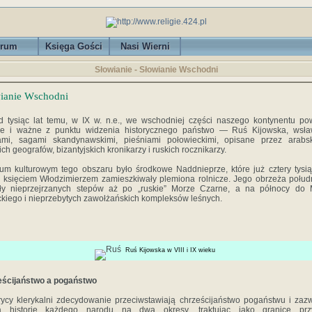
rum
Księga Gości
Nasi Wierni
Słowianie - Słowianie Wschodni
ianie Wschodni
 tysiąc lat temu, w IX w. n.e., we wschodniej części naszego kontynentu po
kie i ważne z punktu widzenia historycznego państwo — Ruś Kijowska, wsła
nami, sagami skandynawskimi, pieśniami połowieckimi, opisane przez arabsk
ich geografów, bizantyjskich kronikarzy i ruskich rocznikarzy.
um kulturowym tego obszaru było środkowe Naddnieprze, które już cztery tysią
 księciem Włodzimierzem zamieszkiwały plemiona rolnicze. Jego obrzeża połu
ały nieprzejrzanych stepów aż po „ruskie” Morze Czarne, a na północy do 
ckiego i nieprzebytych zawołżańskich kompleksów leśnych.
Ruś Kijowska w VIII i IX wieku
eścijaństwo a pogaństwo
rycy klerykalni zdecydowanie przeciwstawiają chrześcijań­stwo pogaństwu i zaz
lą historię każdego narodu na dwa okresy, traktując jako granicę przy