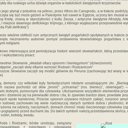
ykły dla ruskiego ucha dźwięk organów w katolickich świątyniach krzyżowców.
k jego płynął z południa na północ, przez Athos do Carogrodu, a w trakcie podróży,
częła się być może gdzieś w Palestynie lub nawet w Egipcie, uczony ten musiał w
pę Kretę, znaną w starożytności z kultu Zeusa, i antyczne świątynie Afrodyty, Art
, i miejsce sławnego delfickiego trójnogu, z którego wygłaszano przepowiednie wy
oda Pytii delfickiej”).
oże właśnie obfitość ruin antycznych świątyń pogańskich spotykanych w trakcie ż
unęła nieznanemu autorowi pomysł zestawienia słowiańskiego pogaństwa z i
mi religiami.
kowo interesująca jest periodyzacja historii wierzeń słowiańskich, którą przedstaw
 i wykształcony pisarz:
erwotnie Słowianie „składali ofiary upiorom i bieriegyniom” (dziwożonom)
stępnie „zaczęli stoły ofiarne wznosić Rodowi i Rodzanicom”
eszcie Słowianie zaczęli się modlić głównie do Peruna (zachowując też wiarę w 
w).
y, demony czy wilkołaki były fantastycznymi istotami uosabiającymi zło. „Bierieg
ch nazwa pochodzi od słów „bronić” „ochraniać” (ros. bieriecz’, obieriegat’) 
mi dobrymi, pomocnymi dla człowieka. Utożsamianie wszystkich elementów przy
mi i dzielenie jej na pierwiastki dobra i zła, to zjawisko bardzo stare, powstałe jes
wych epoki kamiennej. Przeciw upiorom używano różnych zaklęć, noszono amul
e ludowej zachowało się wiele nadzwyczaj starych symboli dobra i płodności, k
ażenia na odzieży, naczyniach, domach chronić miały ówczesnego człowieka (z
o poglądami) przed duchami zła. Do takich symboli należą przedstawienia słońca, 
roślin, kobiety, kwiatu.
Roda i Rodzanic, bóstw urodzaju, związany
 niewątpliwie z rolnictwem i odpowiada