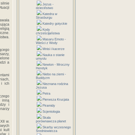
silnie
Jezus -
tuacji
dzieciństwo
Katedra w
Strasburgu
tawała
Katedry gotyckie
cująca
ligią
Kody
iczne.
chrześcijaństwa
ństwa.
Masaru Emoto -
Wieści z Wody
Mnisi i kacerze
ącego
sarzy,
Nauka o stanie
ielone
umyslu
udzi a
Newton - Mroczny
Heretyk
Niebo na ziemi -
entami
Buddyzm
niach,
i ich
Nieznana rodzina
Jezusa
Petra
iczego
Pierwsza Krucjata
 inną
dzy i
Piramidy
onarzy
Scjentologia
Skala
XII w.
porównawcza planet
 swych
Skarby wczesnego
i kult
Średniowiecza
ków i