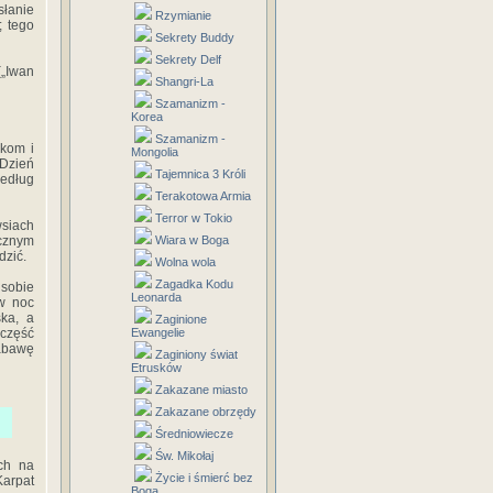
słanie
Rzymianie
; tego
Sekrety Buddy
Sekrety Delf
(„Iwan
Shangri-La
Szamanizm -
Korea
Szamanizm -
ekom i
Mongolia
 Dzień
Tajemnica 3 Króli
według
Terakotowa Armia
Terror w Tokio
wsiach
icznym
Wiara w Boga
dzić.
Wolna wola
Zagadka Kodu
 sobie
Leonarda
 w noc
ska, a
Zaginione
 część
Ewangelie
zabawę
Zaginiony świat
Etrusków
Zakazane miasto
Zakazane obrzędy
Średniowiecze
Św. Mikołaj
ch na
Życie i śmierć bez
Karpat
Boga