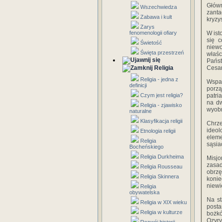
Główn
Wszechwiedza
zanta
Zabawa i kult
kryzy
Zarys
fenomenologii ofiary
W ist
się c
Świetość
niew
Święta przestrzeń
właśc
Państ
Religia
Cesar
Religia - jedna z
Wspa
definicji
porzą
Czym jest religia?
patri
na dw
Religia - zjawisko
wyobr
naturalne
Klasyfikacja religii
Chrze
ideol
Etnologia religii
elem
Religia
sąsia
Bocheńskiego
Religia Durkheima
Misjo
zasa
Religia Rousseau
obrz
Religia Skinnera
konie
niewi
Religia
obywatelska
Na st
Religia w XIX wieku
posta
Religia w kulturze
boż­k
Ozyr