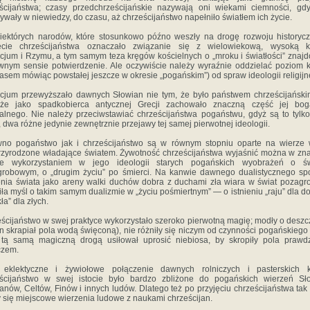
ścijaństwa; czasy przedchrześcijańskie nazywają oni wiekami ciemności, gd
ywały w niewiedzy, do czasu, aż chrześcijaństwo napełniło światłem ich życie.
iektórych narodów, które stosunkowo późno weszły na drogę rozwoju historyc
jęcie chrześcijaństwa oznaczało związanie się z wielowiekową, wysoką ku
cjum i Rzymu, a tym samym teza kręgów kościelnych o „mroku i światłości” znaj
nym sensie potwierdzenie. Ale oczywiście nale­ży wyraźnie oddzielać poziom k
asem mówiąc powsta­łej jeszcze w okresie „pogańskim”) od spraw ideologii religijne
cjum przewyższało dawnych Słowian nie tym, że było pań­stwem chrześcijański
 że jako spadkobierca antycznej Grecji zachowało znaczną część jej bog
ralnego. Nie należy przeciwstawiać chrześcijaństwa pogaństwu, gdyż są to tylk
, dwa różne jedynie zewnętrznie przejawy tej samej pierwotnej ideologii.
no pogaństwo jak i chrześcijaństwo są w równym stopniu oparte na wierze 
zyrodzone władające światem. Żywotność chrześcijaństwa wyjaśnić można w zn
ze wykorzystaniem w jego ideologii starych pogańskich wyobrażeń o świ
robowym, o „drugim życiu” po śmierci. Na kanwie dawnego dualistycznego s
nia świata jako areny walki duchów dobra z duchami zła wiara w świat pozag
iła myśl o takim samym dualizmie w „życiu pośmiertnym” — o istnieniu „raju” dla d
kła” dla złych.
ścijaństwo w swej praktyce wykorzystało szeroko pierwotną magię; modły o deszc
n skrapiał pola wodą święconą), nie różniły się niczym od czynności pogańskiego 
 tą samą magiczną drogą usiłował uprosić niebiosa, by skropiły pola praw
czem.
 eklektyczne i żywiołowe połączenie dawnych rolniczych i pasterskich k
eścijaństwo w swej istocie było bardzo zbliżone do pogańskich wierzeń Sło
nów, Celtów, Finów i innych ludów. Dlatego też po przyjęciu chrześcijaństwa tak 
y się miejscowe wierzenia ludowe z naukami chrześcijan.