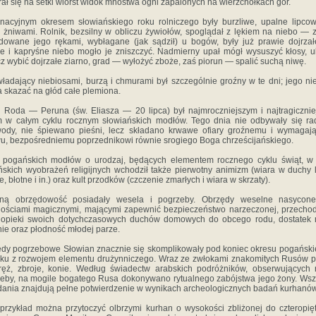
rał się na setki wiorst widok mnóstwa ogni zapalonych na wierzchołkach gór.
nacyjnym okresem słowiańskiego roku rolniczego były burzliwe, upalne lipco
 żniwami. Rolnik, bezsilny w obliczu żywiołów, spoglądał z lękiem na niebo — 
owane jego rękami, wybłagane (jak sądził) u bogów, były już prawie dojrzał
e i kapryśne niebo mogło je zniszczyć. Nadmierny upał mógł wysuszyć kłosy, 
z wybić dojrzałe ziarno, grad — wyłożyć zboże, zaś piorun — spalić suchą niwę.
ładający niebiosami, burzą i chmurami był szczególnie groźny w te dni; jego ni
 skazać na głód całe plemiona.
 Roda — Peruna (św. Eliasza — 20 lipca) był najmroczniejszym i najtragiczni
 w całym cyklu rocznym słowiań­skich modłów. Tego dnia nie odbywały się r
wody, nie śpiewano pieśni, lecz składano krwawe ofiary groźnemu i wymagaj
u, bezpośredniemu poprzednikowi równie srogiego Boga chrześcijańskiego.
 pogańskich modłów o urodzaj, będących elementem rocznego cyklu świąt, w 
skich wyobrażeń religijnych wchodził także pierwotny animizm (wiara w duchy 
, błotne i in.) oraz kult przodków (czczenie zmarłych i wiara w skrzaty).
oną obrzędowość posiadały wesela i pogrzeby. Obrzędy weselne nasycone
ościami magicznymi, mającymi zapewnić bezpieczeństwo narzeczonej, przecho
 opieki swoich dotychczasowych duchów domowych do obcego rodu, dostatek 
nie oraz płodność młodej parze.
dy pogrzebowe Słowian znacznie się skomplikowały pod koniec okresu pogańsk
ku z rozwojem elementu drużynniczego. Wraz ze zwłokami znakomitych Rusów 
ręż, zbroje, konie. Według świadectw arabskich podróżników, obserwujących 
eby, na mogile bogatego Rusa dokonywano rytualnego zabójstwa jego żony. Wsz
dania znajdują peł­ne potwierdzenie w wynikach archeologicznych badań kurhanów
przykład można przytoczyć olbrzymi kurhan o wysokości zbli­żonej do czteropię