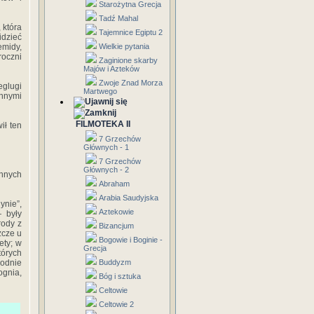
Starożytna Grecja
Tadź Mahal
 która
Tajemnice Egiptu 2
idzieć
emidy,
Wielkie pytania
roczni
Zaginione skarby
Majów i Azteków
Zwoje Znad Morza
eglugi
Martwego
nnymi
FILMOTEKA II
ił ten
7 Grzechów
Głównych - 1
7 Grzechów
Głównych - 2
innych
Abraham
Arabia Saudyjska
ynie”,
Aztekowie
— były
rody z
Bizancjum
zcze u
Bogowie i Boginie -
ety; w
Grecja
tórych
godnie
Buddyzm
ognia,
Bóg i sztuka
Celtowie
Celtowie 2