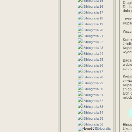
Bibliografia 15
Drugi
Bibliografia 16
Ducha
dnia 
Bibliografia 17
Bibliografia 18
Trzec
Kupał
Bibliografia 19
Bibliografia 20
Wszys
Bibliografia 21
Korow
Bibliografia 22
źródł
Bibliografia 23
Kupał
wyobr
Bibliografia 24
Bibliografia 25
Badan
wybie
Bibliografia 26
celu 
Bibliografia 27
Święt
Bibliografia 28
zarów
Bibliografia 29
Kupał
Bibliografia 30
chłop
tych 
Bibliografia 31
młodz
Bibliografia 32
Bibliografia 33
Bibliografia 34
Bibliografia 35
Bibliografia 36
Etno
Bibliografia
Ukrai