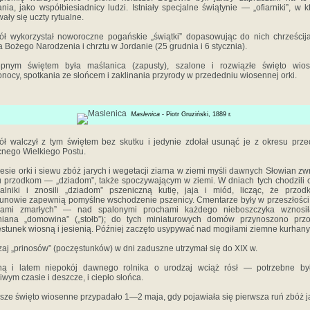
ania, jako współbiesiadnicy ludzi. Istniały specjalne świątynie — „ofiarniki”, w k
ały się uczty rytualne.
ół wykorzystał noworoczne pogańskie „świątki” dopasowując do nich chrześcij
a Bożego Narodzenia i chrztu w Jordanie (25 grudnia i 6 stycznia).
ępnym świętem była maślanica (zapusty), szalone i rozwią­złe święto wios
nocy, spotkania ze słońcem i zaklinania przyrody w przededniu wiosennej orki.
Maslenica
- Piotr Gruziński, 1889 r.
ół walczył z tym świętem bez skutku i jedynie zdołał usunąć je z okresu prze
nego Wielkiego Postu.
esie orki i siewu zbóż jarych i wegetacji ziarna w ziemi myśli dawnych Słowian zw
u przodkom — „dziadom”, także spoczywającym w ziemi. W dniach tych chodzili 
alniki i znosili „dziadom” pszeniczną kutię, jaja i miód, licząc, że przod
unowie zapewnią pomyślne wschodzenie pszenicy. Cmentarze były w przeszłości
dami zmarłych” — nad spalonymi prochami każdego nieboszczyka wznosił
niana „domowina” („stołb”); do tych miniaturowych domów przynoszono prz
stunek wiosną i jesienią. Później zaczęto usypywać nad mogiłami ziemne kurhany
aj „prinosów” (poczęstunków) w dni zaduszne utrzymał się do XIX w.
ną i latem niepokój dawnego rolnika o urodzaj wciąż rósł — potrzebne by
iwym czasie i deszcze, i ciepło słońca.
sze święto wiosenne przypadało 1—2 maja, gdy pojawiała się pierwsza ruń zbóż j