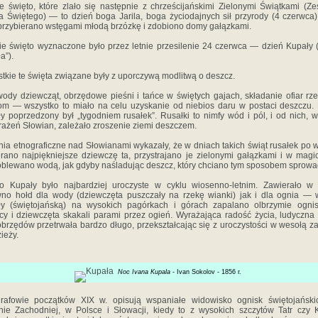
e święto, które zlało się następnie z chrześcijańskimi Zielonymi Świątkami (Ze
 Świętego) — to dzień boga Jarila, boga życiodajnych sił przyrody (4 czerwca)
przybierano wstęgami młodą brzózkę i zdobiono domy gałązkami.
ie święto wyznaczone było przez letnie przesilenie 24 czerwca — dzień Kupały 
a”).
tkie te święta związane były z uporczywą modlitwą o deszcz.
ody dziewcząt, obrzędowe pieśni i tańce w świętych gajach, składanie ofiar rz
om — wszystko to miało na celu uzyskanie od niebios daru w postaci deszczu.
y poprzedzony był „tygodniem rusałek”. Rusałki to nimfy wód i pól, i od nich, 
ażeń Słowian, zależało zroszenie ziemi deszczem.
ia etnograficzne nad Słowianami wykazały, że w dniach takich świąt rusałek po 
rano najpiękniejsze dziewczę­ ta, przystrajano je zielonymi gałązkami i w mag
oblewano wodą, jak gdyby naśladując deszcz, który chciano tym sposobem sprowa
o Kupały było najbardziej uroczyste w cyklu wiosenno-letnim. Zawierało w
no hołd dla wody (dziewczęta puszczały na rzekę wianki) jak i dla ognia —
y (świę­tojańską) na wysokich pagórkach i górach zapalano olbrzymie ogni
cy i dziewczęta skakali parami przez ogień. Wyrażająca radość życia, ludyczna
obrzędów przetrwała bardzo długo, przekształcając się z uroczystości w wesołą 
ieży.
Noc Ivana Kupala
- Ivan Sokolov - 1856 r.
grafowie początków XIX w. opisują wspaniałe widowisko ognisk świętojański
nie Zachodniej, w Polsce i Słowacji, kiedy to z wysokich szczytów Tatr czy 