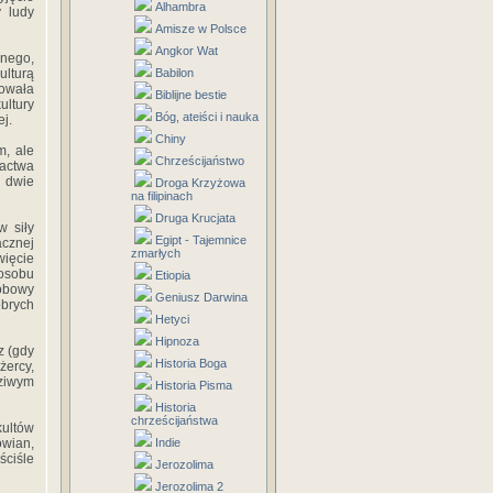
Alhambra
y ludy
Amisze w Polsce
Angkor Wat
znego,
lturą
Babilon
dowała
Biblijne bestie
ultury
Bóg, ateiści i nauka
j.
Chiny
m, ale
Chrześcijaństwo
actwa
o dwie
Droga Krzyżowa
na filipinach
Druga Krucjata
w siły
Egipt - Tajemnice
acznej
zmarłych
ę­cie
posobu
Etiopia
robowy
Geniusz Darwina
obrych
Hetyci
Hipnoza
z (gdy
Historia Boga
żercy,
dziwym
Historia Pisma
Historia
chrześcijaństwa
ultów
wian,
Indie
ściśle
Jerozolima
Jerozolima 2