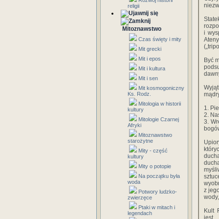
Rozwój historii
niezw
religii
State
rozpo
Mitoznawstwo
i wys
Czas święty i mity
Ateny
(„trip
Mit grecki
Mit i epos
Być m
pods
Mit i kultura
dawny
Mit i sen
Wyjąt
Mit kosmogoniczny
Ks. Rodz.
mądry
Mitologia w historii
1. Pi
kultury
2. Na
Mitologie Czarnej
3. Wr
Afryki
bogó
Mitoznawstwo
starożytne
Upior
który
Mity - część
ducha
kultury
ducha
Mity o potopie
myśli
Na początku była
sztuc
woda
wyobr
z jeg
Potwory ludzko-
wody, 
zwierzęce
Ptaki w mitach i
Kult 
legendach
jest