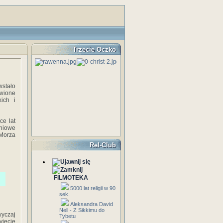
Trzecie Oczko
wstało
wione
ich i
ce lat
dniowe
Morza
Rel-Club
FILMOTEKA
5000 lat religii w 90
sek.
Aleksandra David
Nell - Z Sikkimu do
wyczaj
Tybetu
jęcie