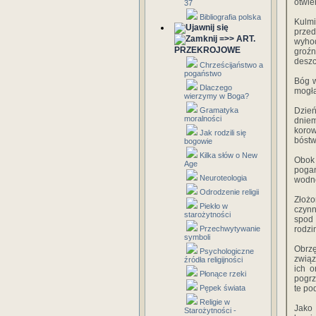
otwie
37
Bibliografia polska
Kulmi
przed
=>> ART.
wyhod
PRZEKROJOWE
groźn
deszc
Chrześcijaństwo a
pogaństwo
Bóg w
Dlaczego
mogła
wierzymy w Boga?
Gramatyka
Dzień
moralności
dniem
koro
Jak rodzili się
bóstw
bogowie
Kilka słów o New
Obok
Age
pogań
Neuroteologia
wodne
Odrodzenie religii
Złoż
Piekło w
czynn
starożytności
spod
Przechwytywanie
rodzi
symboli
Obrzę
Psychologiczne
związ
źródła religijności
ich o
Płonące rzeki
pogrz
Pępek świata
te po
Religie w
Jako 
Starożytności -