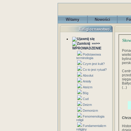
Witamy
Nowości
Fo
Religioznawstwo
Słow
==>>
WPROWADZENIE
Ponad
Podstawowa
wiel
terminologia
byli
persk
Czym jest kult?
Co to jest rytuał?
Centr
przed
Absolut
sięg
Anioły
Bałty
Ateizm
(...)
Bóg
Cud
Deizm
Demonizm
Fenomenologia
Chrz
religii
Fundamentalizm
Histo
religijny
dzie