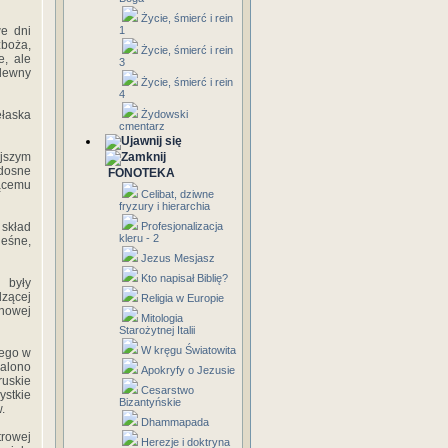
Życie, śmierć i rein
we dni
1
zboża,
Życie, śmierć i rein
e, ale
3
ulewny
Życie, śmierć i rein
4
ełaska
Żydowski
cmentarz
ejszym
adosne
FONOTEKA
ącemu
Celibat, dziwne
fryzury i hierarchia
skład
Profesjonalizacja
kleru - 2
leśne,
Jezus Mesjasz
Kto napisał Biblię?
 były
dzącej
Religia w Europie
nowej
Mitologia
Starożytnej Italii
W kręgu Światowita
iego w
palono
Apokryfy o Jezusie
ruskie
Cesarstwo
ystkie
Bizantyńskie
.
Dhammapada
trowej
Herezje i doktryna