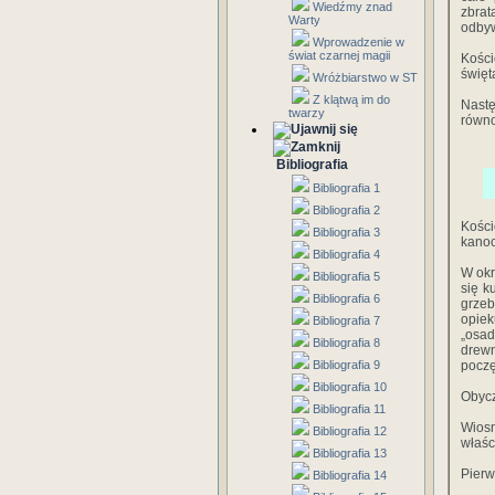
Wiedźmy znad
zbrat
Warty
odbyw
Wprowadzenie w
świat czarnej magii
Kości
święt
Wróżbiarstwo w ST
Z klątwą im do
Nast
twarzy
równo
Bibliografia
Bibliografia 1
Bibliografia 2
Kości
Bibliografia 3
kanoc
Bibliografia 4
W okr
Bibliografia 5
się k
Bibliografia 6
grzeb
opiek
Bibliografia 7
„osa
Bibliografia 8
drew
Bibliografia 9
poczę
Bibliografia 10
Obycz
Bibliografia 11
Wios
Bibliografia 12
właśc
Bibliografia 13
Pierw
Bibliografia 14