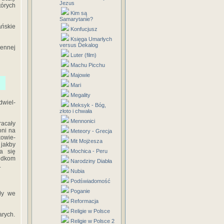
Jezus
tórych
Kim są
Samarytanie?
ańskie
Konfucjusz
Księga Umarłych
versus Dekalog
ennej
Luter (film)
Machu Picchu
Majowie
Mari
Megality
dwiel-
Meksyk - Bóg,
złoto i chwała
Mennonici
racały
oni na
Meteory - Grecja
kowie-
Mit Mojżesza
 jakby
a się
Mochica - Peru
odkom
Narodziny Diabła
.
Nubia
Podświadomość
Poganie
ły we
Reformacja
Religie w Polsce
arych.
Religie w Polsce 2