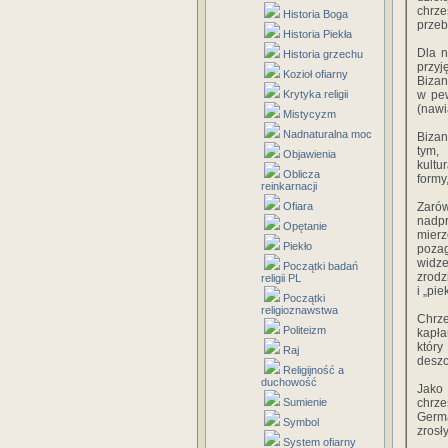
chrze
Historia Boga
przeb
Historia Piekła
Dla n
Historia grzechu
przy
Kozioł ofiarny
Bizan
Krytyka religii
w pew
(nawi
Mistycyzm
Nadnaturalna moc
Bizan
tym,
Objawienia
kultu
Oblicza
formy
reinkarnacji
Ofiara
Zarów
nadpr
Opętanie
mier
Piekło
pozag
widze
Początki badań
zrodz
religii PL
i „pie
Początki
religioznawstwa
Chrze
Politeizm
kapła
który
Raj
desz
Religijność a
duchowość
Jako
Sumienie
chrz
Germa
Symbol
zrosł
System ofiarny