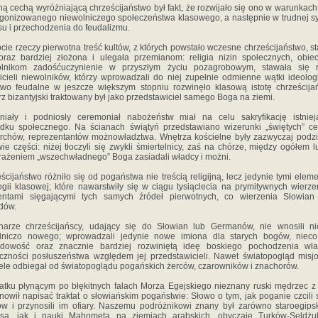
ą cechą wyróżniającą chrześcijaństwo był fakt, że rozwijało się ono w warunkach 
gonizowanego niewolniczego społeczeństwa klasowego, a następnie w trudnej sy
su i przechodzenia do feudalizmu.
ocie rzeczy pierwotna treść kultów, z których powstało wczesne chrześcijaństwo, s
oraz bardziej złożona i ulegała przemianom: religia nizin społecznych, obie
olnikom zadośćuczynienie w przyszłym życiu pozagrobowym, stawała się re
icieli niewolników, którzy wprowadzali do niej zupełnie odmienne wątki ideolog
wo feudalne w jeszcze większym stopniu rozwinęło klasową istotę chrześcija
z bizantyjski traktowany był jako przedstawiciel samego Boga na ziemi.
niały i podniosły ceremoniał nabożeństw miał na celu sakryfikację istniej
dku społecznego. Na ścianach świątyń przedstawiano wizerunki „świętych” ce
archów, reprezentantów możnowładztwa. Wnętrza kościelne były zazwyczaj podz
ie części: niżej tłoczyli się zwykli śmiertelnicy, zaś na chórze, między ogółem l
ażeniem „wszechwładnego” Boga zasiadali władcy i możni.
ścijaństwo różniło się od pogaństwa nie treścią religijną, lecz jedynie tymi elem
ogii klasowej; które nawarstwi­ły się w ciągu tysiąclecia na prymitywnych wierze
entami sięgającymi tych samych źródeł pierwotnych, co wierzenia Słowian 
dów.
narze chrześcijańscy, udający się do Słowian lub Germanów, nie wnosili n
dniczo nowego; wprowadzali jedynie nowe imiona dla starych bogów, nieco
ędowość oraz znacznie bardziej rozwiniętą ideę boskiego pochodzenia wła
czności posłuszeństwa względem jej przedstawicieli. Nawet światopogląd misj
ele odbiegał od światopoglądu pogańskich żerców, czarowników i znachorów.
atku płynącym po błękitnych falach Morza Egejskiego nieznany ruski mędrzec z 
nowił napisać traktat o słowiańskim pogaństwie: Słowo o tym, jak poganie czcili
ów i przynosili im ofiary. Naszemu podróżnikowi znany był zarówno staroegipsk
ysa, jak i nauki Mahometa na ziemiach arabskich, obyczaje Turków-Seldżu