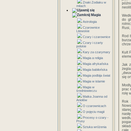
Znaki Zodiaku w
późn
mitach
neoli
Magia
Wedłu
do g
Astrologia
rolni
Czarownice
Rusi,
Litewskie
Rod b
Czary i czarownice
burz
Czary i czarty
chrze
polskie
Kary za czarymary
Kult 
eleme
Magia a religia
Magia afrykańska
Jak z
żegla
Magia babilońska
„dwuw
Magia podbija świat
się o
Magia w islamie
Modły
Magia w
prac 
średniowieczu
rolę 
Matka Joanna od
Aniołów
Rok 
Nowor
O czarownicach
stare
O pojęciu magii
nastę
Procesy o czary -
wedłu
Prusy
poga
skład
Sztuka wróżenia
całe 