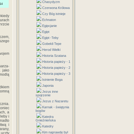
Chasydyzm
14
Czerwona Królowa
Czy Bóg istnieje
ekiedy
urach
Echnaton
hrzcie
Egipcjanie
Egipt
zczem,
Egipt -Teby
szego
Gobekli Tepe
Herod Wielki
zwojem
Historia Szatana
Historia papieży - 1
sarza-
Historia papieży - 2
, jako
Historia papieży - 3
 modlą
Istnienie Boga
Japonia
ądkiem
gromną
Jezus inne
spojrzenie
Jezus z Nazaretu
znia.
Karnak - świątynia
koniec
bogów
ach, a
leby i
Katedra
onadto
Gnieźnieńska
twą i
Katedry
arany,
Kim naprawdę był
 uczty