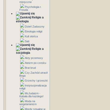
mistyczne
Psychologia r.
Freuda
Religie a
etnologia
Dzień Zaduszny
Etnologia religii
Kult słońca
Sati
Religie a
socjologia
Akty przemocy
Ateizm po czesku
Brat brud
Czy Zachód utracił
Boga
Grzechy i grzeszki
Instytucjonalizacja
religii
McJudaizm -
Kabała dla każdego!
Moda na
wegetarianizm
Mordy rytualne w