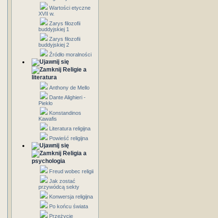
Wartości etyczne
XVII w.
Zarys filozofii
buddyjskiej 1
Zarys filozofii
buddyjskiej 2
Źródło moralności
Religie a
literatura
Anthony de Mello
Dante Alighieri -
Piekło
Konstandinos
Kawafis
Literatura religijna
Powieść religijna
Religia a
psychologia
Freud wobec religii
Jak zostać
przywódcą sekty
Konwersja religijna
Po końcu świata
Przeżycie