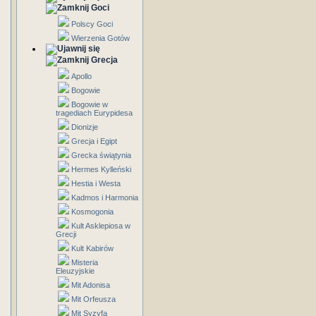
Goci
Polscy Goci
Wierzenia Gotów
Grecja
Apollo
Bogowie
Bogowie w
tragediach Eurypidesa
Dionizje
Grecja i Egipt
Grecka świątynia
Hermes Kylleński
Hestia i Westa
Kadmos i Harmonia
Kosmogonia
Kult Asklepiosa w
Grecji
Kult Kabirów
Misteria
Eleuzyjskie
Mit Adonisa
Mit Orfeusza
Mit Syzyfa