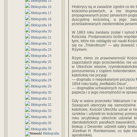
Bibliografia 15
Historycy są w zasadzie zgodni co do 
Bibliografia 16
kościelno-prawnych, a nie dogma
Bibliografia 17
propagowanych przez jansenizm poglą
Bibliografia 18
dyscyplinę kościelną, a jego zw
prześladowanych zwolenników jansen
Bibliografia 19
Bibliografia 20
W 1863 roku zwołany został I synod K
Kościoła. Postanowiono ściśle współpr
Bibliografia 21
tymi, które nie odstąpiły od nauki Koś
Bibliografia 22
się na „Tridentinum” — aby dowieść 
Rzymem.
Bibliografia 23
Bibliografia 24
Rzym, mimo że prawowierność Kościoł
Bibliografia 25
zagorzałych jego przeciwników, nie us
w Utrechcie własne, rzymskokatolick
Bibliografia 26
porozumienia z rządem holen­derskim. 
Bibliografia 27
katolickiej nie przyjął:
— dogmatu o niepokalanym poczęciu Mar
Bibliografia 28
1854 roku bullą „Ineffabilis Deus”,
Bibliografia 29
— dogmatów uchwalonych na I soborze 
papieża i o jego nieomylności w spraw
Bibliografia 30
Bibliografia 31
Gdy w walce przeciwko Vaticanum I w
Bibliografia 32
Szwajcarii utworzyły się samodzielne K
katolickie, Kościół Utrechtu uznał w n
Bibliografia 33
szników i udzielił im kościelnej pomo
Bibliografia 34
roku arcybiskup utrechcki udzielał 
starokatolickich parafiach bawarskich
Bibliografia 35
biskup z Deventer udzielił sakry bisku
Bibliografia 36
Józefowi H. Reinkensowi, co było ró
Bibliografia
apostolskiej.