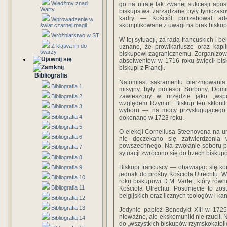
Wiedźmy znad
go na utratę tak zwanej sukcesji apost
Warty
biskupstwa zarządzane były tymczaso
kadry — Kościół potrzebował ad
Wprowadzenie w
skomplikowane z uwagi na brak bisku
świat czarnej magii
Wróżbiarstwo w ST
W tej sytuacji, za radą francuskich i b
Z klątwą im do
uznano, że prowikariusze oraz kap
twarzy
biskupowi zagranicznemu. Zorgani­zo
absolwentów w 1716 roku święcił bisku
biskupi z Francji.
Bibliografia
Natomiast sakramentu bierzmo­wania
Bibliografia 1
misyjny, były profesor Sorbony, Dom
zawieszony w urzędzie jako „współ
Bibliografia 2
względem Rzy­mu”. Biskup ten skłonił 
Bibliografia 3
wyboru — na mocy przysługującego 
Bibliografia 4
dokonano w 1723 roku.
Bibliografia 5
O elekcji Corneliusa Steenovena na u
Bibliografia 6
nie doczekano się zatwierdzenia
powszechnego. Na zwołanie soboru po
Bibliografia 7
sytuacji zwrócono się do trzech bisku­p
Bibliografia 8
Biskupi francuscy — obawiając się ko
Bibliografia 9
jed­nak do prośby Kościoła Utrechtu. W
Bibliografia 10
roku bis­kupowi D.M. Varlet, który ró
Bibliografia 11
Kościoła Utrechtu. Posunięcie to zo
belgijskich oraz licz­nych teologów i 
Bibliografia 12
Bibliografia 13
Jedynie papież Benedykt XIII w 1725
nieważne, ale ekskomuniki nie rzucił. 
Bibliografia 14
do „wszystkich bis­kupów rzymskokatolic