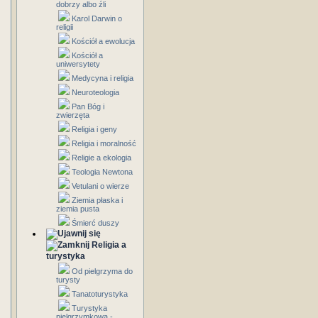
dobrzy albo źli
Karol Darwin o
religii
Kościół a ewolucja
Kościół a
uniwersytety
Medycyna i religia
Neuroteologia
Pan Bóg i
zwierzęta
Religia i geny
Religia i moralność
Religie a ekologia
Teologia Newtona
Vetulani o wierze
Ziemia płaska i
ziemia pusta
Śmierć duszy
Religia a
turystyka
Od pielgrzyma do
turysty
Tanatoturystyka
Turystyka
pielgrzymkowa -