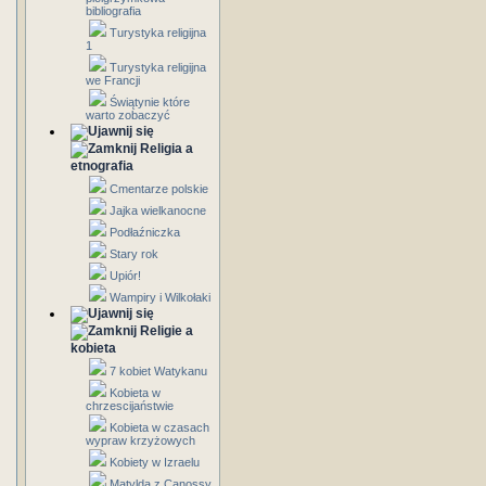
bibliografia
Turystyka religijna
1
Turystyka religijna
we Francji
Świątynie które
warto zobaczyć
Religia a
etnografia
Cmentarze polskie
Jajka wielkanocne
Podłaźniczka
Stary rok
Upiór!
Wampiry i Wilkołaki
Religie a
kobieta
7 kobiet Watykanu
Kobieta w
chrzescijaństwie
Kobieta w czasach
wypraw krzyżowych
Kobiety w Izraelu
Matylda z Canossy