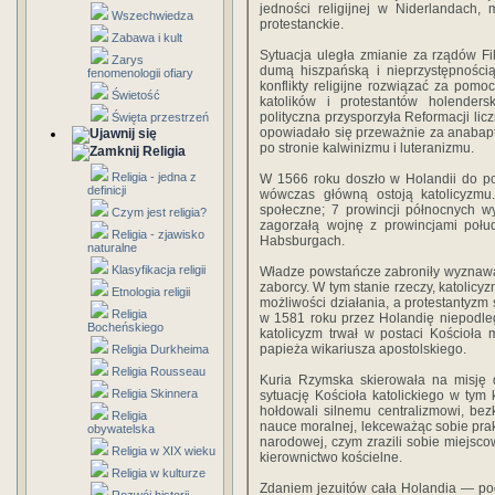
jedności religijnej w Niderlandach
Wszechwiedza
protestanckie.
Zabawa i kult
Sytuacja uległa zmia­nie za rządów Fi
Zarys
dumą hiszpańską i nieprzystępnością
fenomenologii ofiary
konflikty religijne rozwiązać za pomo
Świetość
kato­lików i protestantów holender
polityczna przyspo­rzyła Reformacji l
Święta przestrzeń
opowiadało się przeważnie za anabapt
po stronie kalwinizmu i luteranizmu.
Religia
Religia - jedna z
W 1566 roku doszło w Holandii do po
definicji
wówczas główną ostoją katolicyzmu
społeczne; 7 prowincji pół­nocnych w
Czym jest religia?
zagorzałą wojnę z prowincjami po­łud
Religia - zjawisko
Habsburgach.
naturalne
Klasyfikacja religii
Władze powstańcze zabroniły wyznawania
zaborcy. W tym stanie rzeczy, katoli­
Etnologia religii
możliwości działania, a protestantyzm 
Religia
w 1581 roku przez Holandię niepodległo
Bocheńskiego
katolicyzm trwał w postaci Kościoła
papieża wikariusza apo­stolskiego.
Religia Durkheima
Religia Rousseau
Kuria Rzymska skierowała na misję d
Religia Skinnera
sytuację Kościoła katolickiego w tym
hołdowali silnemu centralizmowi, bezk
Religia
nauce moralnej, lekceważąc sobie prak
obywatelska
narodowej, czym zrazili sobie miejsco
Religia w XIX wieku
kierownictwo kościelne.
Religia w kulturze
Zdaniem jezuitów cała Holandia — po