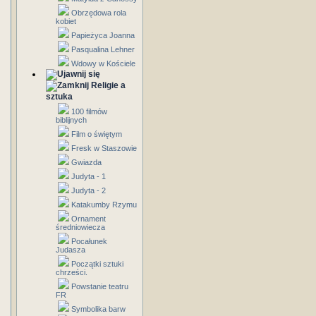
Obrzędowa rola
kobiet
Papieżyca Joanna
Pasqualina Lehner
Wdowy w Kościele
Religie a
sztuka
100 filmów
biblijnych
Film o świętym
Fresk w Staszowie
Gwiazda
Judyta - 1
Judyta - 2
Katakumby Rzymu
Ornament
średniowiecza
Pocałunek
Judasza
Początki sztuki
chrześci.
Powstanie teatru
FR
Symbolika barw