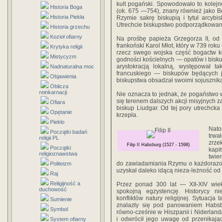
kult pogański. Spowodowało to kolejne
Historia Boga
(ok. 675 —754), znany również jako B
Historia Piekła
Rzymie sakrę bi­skupią i tytuł arcy
Utrechcie biskupstwo podporządkowan
Historia grzechu
Kozioł ofiarny
Na prośbę papieża Grzegorza II, od 
frankoński Karol Młot, który w 739 rok
Krytyka religii
rzecz swego wojska część bogactw k
Mistycyzm
godności kościelnych — opatów i bis
arystokracją lokalną, występował ta
Nadnaturalna moc
francuskie­go — biskupów będących j
Objawienia
biskupstwa obsadzał swoimi sojusznik
Oblicza
reinkarnacji
Nie oznacza to jednak, że pogaństwo we
się terenem dalszych akcji misyjnych z
Ofiara
biskup Liudgar. Od tej pory utrechcka
Opętanie
krzepła.
Piekło
Nato
Początki badań
trwa
religii PL
zrze
Filip II Habsburg (1527 - 1598)
Początki
kapi
religioznawstwa
twie
do zawiadamiania Rzymu o każdorazow
Politeizm
uzyskał daleko idącą nieza-leżność o
Raj
Religijność a
Przez ponad 300 lat — XII-XIV wie
duchowość
spokojną egzystencję. Historycy n
konfliktów natury religij­nej. Sytuacj
Sumienie
znalazły się pod panowaniem Hab­
Symbol
równo-cześnie w Hiszpanii i Niderlandac
i odwró­cił jego uwagę od przenikaj
System ofiarny