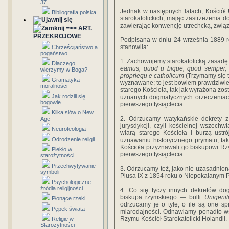
37
Jednak w następnych latach, Ko­ściół 
Bibliografia polska
starokatolickich, mając zastrzeżenia d
zawierając konwencję utrechcką, związa
=>> ART.
PRZEKROJOWE
Podpisana w dniu 24 września 1889 ro
stanowiła:
Chrześcijaństwo a
pogaństwo
1. Zachowujemy starokatolicką zasadę
Dlaczego
eamus, quod u bique, quod semper, 
wierzymy w Boga?
propriequ e catholicum
(Trzymamy się t
Gramatyka
wyznawane; to jest bowiem prawdziwie i
moralności
starego Kościoła, tak jak wyrażona z
Jak rodzili się
uznanych dogmatycznych orzecze­niac
bogowie
pierwszego tysiąclecia.
Kilka słów o New
2. Odrzucamy watykańskie dekrety z
Age
jurysdyk­cji, czyli kościelnej wszec
Neuroteologia
wiarą starego Ko­ścioła i burzą ust
Odrodzenie religii
uznawaniu historycznego pryma­tu, ta
Kościoła przyznawali go biskupowi R
Piekło w
pierwszego tysiąclecia.
starożytności
Przechwytywanie
3. Odrzucamy też, jako nie uzasadnioną
symboli
Piusa IX z 1854 roku o Niepokalanym 
Psychologiczne
źródła religijności
4. Co się tyczy innych dekretów do
biskupa rzymskiego — bulli
Unigenil
Płonące rzeki
odrzucamy je o tyle, o ile są one sp
Pępek świata
miarodajności. Odnawia­my ponadto wsz
Rzymu Kościół Starokatolicki Holandii.
Religie w
Starożytności -