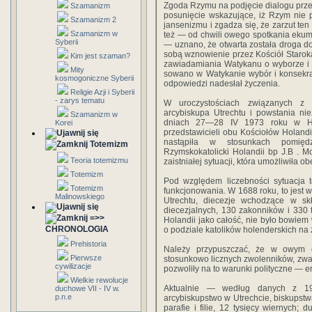
Zgoda Rzymu na podjęcie dialogu prze
Szamanizm
posu­nięcie wskazujące, iż Rzym nie 
Szamanizm 2
jansenizmu i zga­dza się, że zarzut te
Szamanizm w
też — od chwili owego spotkania ekum
Syberii
— uznano, że otwarta została droga do 
sobą wznowienie przez Kościół Staro­k
Kim jest szaman?
zawiadamiania Watykanu o wyborze i k
Mity
sowano w Watykanie wybór i konsekra
kosmogoniczne Syberii
odpo­wiedzi nadesłał życzenia.
Religie Azji i Syberii
- zarys tematu
W uroczystościach związanych z 
arcybiskupa Utrechtu i powstania ni
Szamanizm w
dniach 27—28 IV 1973 roku w Had
Korei
przedstawicieli obu Kościołów Holand
nastąpiła w stosunkach pomiędz
Totemizm
Rzymskokatolicki Holan­dii bp J.B . 
Teoria totemizmu
zaistniałej sytuacji, która umożli­wiła
Totemizm
Pod względem liczebności sytuacja 
Totemizm
funkcjonowania. W 1688 roku, to jest w
Malinowskiego
Utrechtu, diecezje wchodzą­ce w skł
diecezjalnych, 130 zakonników i 330 t
=>>
Ho­landii jako całość, nie było bowi
CHRONOLOGIA
o podziale ka­tolików holenderskich n
Prehistoria
Należy przypuszczać, że w owym o
Pierwsze
stosunkowo licznych zwolenników, zważ
cywilizacje
pozwoliły na to warunki polityczne — e
Wielkie rewolucje
Aktualnie — według danych z 1975
duchowe VII - IV w.
p.n.e
arcybiskupstwo w Utrechcie, biskupstw
parafie i filie, 12 tysięcy wiernych