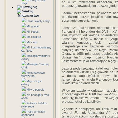
Rozwój historii
co w ich mniemaniu ozna­czało, ż
religii
podporządkować się im bezwzględnie
Jednak bezpośrednim powodem napię
Mitoznawstwo
pomówienie przez jezuitów katolikó
sprzyjanie jansenizmowi.
Czas święty i mity
Mit grecki
Jansenizm jest ruchem reformatorskim 
francuskim i holenderskim XVII— XVI
Mit i epos
swą wywodzi od teologa holenderski
Mit i kultura
Janseniusa, który w dziele pt. „Augu
Mit i sen
wła-sną koncepcję łaski i zaata­
interpretację etyki katolickiej; ośrod
Mit kosmogoniczny
stały się kla-sztory w Port Royal; zos
Ks. Rodz.
X oraz w 1656 roku przez papieża Ale
Mitologia w historii
„Unigenitus” potępił dzieło Pas
kultury
Testamentem” jako zawierające błędy 
Mitologie Czarnej
Afryki
Jezuici podej­rzewając katolików holen
holenderski kształcił się głównie na un
Mitoznawstwo
w duchu augustyńskim. Innym ic
starożytne
jansenistycznych wielu Francuzów, któr
Mity - część
u katolików holenderskich.
kultury
Mity o potopie
W owym czasie wikariuszem apostol
Innocentego XI w 1668 roku — Piotr Co
Na początku była
Sebasty, miasta w Armenii — ze wzglę
woda
protestanckiej do kato­lików.
Potwory ludzko-
zwierzęce
Zgodnie z panującym od 1656 roku 
Ptaki w mitach i
zwanej „Formuły Aleksandra VII”, pot
legendach
temu obowiązkowi, co stało się przyczyn