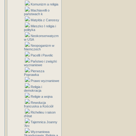
Komunizm a religia
Machiavelli o
państwach k
Matylda z Canossy
Mieszko I religia i
polityka
Neokonserwatyzm
w USA
Neopoganizm w
Niemczech
Pacelli i Pavelic
Państwo i związki
wyznaniowe
Pierwsza
Poprawka
Prawo wyznaniowe
Religia i
demokracja
Religie a wojna
Rewolucja
francuska a Kościół
Richelieu i raison
d'état
Tajemnica Joanny
'Arc
Wyznaniowa
Skandynawia: Religia a