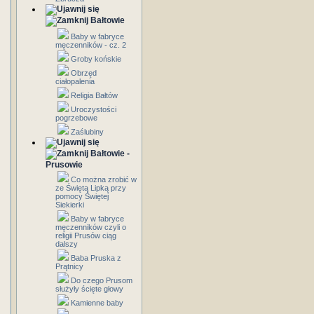
Bałtowie
Baby w fabryce
męczenników - cz. 2
Groby końskie
Obrzęd
ciałopalenia
Religia Bałtów
Uroczystości
pogrzebowe
Zaślubiny
Bałtowie -
Prusowie
Co można zrobić w
ze Świętą Lipką przy
pomocy Świętej
Siekierki
Baby w fabryce
męczenników czyli o
religii Prusów ciąg
dalszy
Baba Pruska z
Prątnicy
Do czego Prusom
służyły ścięte głowy
Kamienne baby