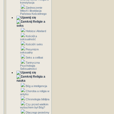
konstytucja
Zjednoczenie
Włoch i likwidacja
Państwa Kościelnego
Religie a
seks
Heloiza i Abelard
Kościół a
seksualność
Kościół i seks
Pesymizm
seksualny
Seks a celibat
Tantryczna
Psychologia
Seksualności
Religia a
nauka
Bóg a inteligencja
Choroba a religia w
antyku
Chronologia biblijna
Czy przed wielkim
wybuchem był Bóg?
Dlaczego jesteśmy