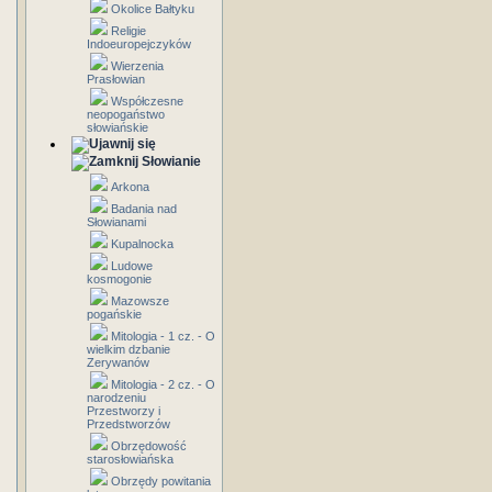
Okolice Bałtyku
Religie
Indoeuropejczyków
Wierzenia
Prasłowian
Współczesne
neopogaństwo
słowiańskie
Słowianie
Arkona
Badania nad
Słowianami
Kupalnocka
Ludowe
kosmogonie
Mazowsze
pogańskie
Mitologia - 1 cz. - O
wielkim dzbanie
Zerywanów
Mitologia - 2 cz. - O
narodzeniu
Przestworzy i
Przedstworzów
Obrzędowość
starosłowiańska
Obrzędy powitania