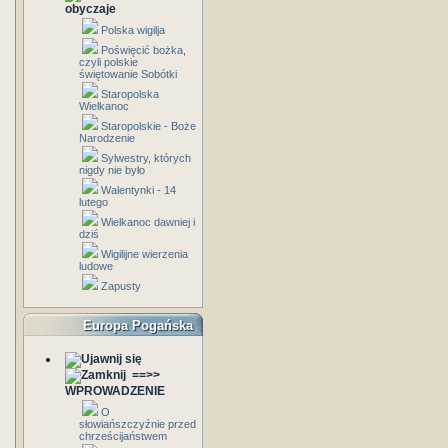
obyczaje
Polska wigilja
Poświęcić bożka,
czyli polskie
świętowanie Sobótki
Staropolska
Wielkanoc
Staropolskie - Boże
Narodzenie
Sylwestry, których
nigdy nie było
Walentynki - 14
lutego
Wielkanoc dawniej i
dziś
Wigilijne wierzenia
ludowe
Zapusty
Europa Pogańska
==>>
WPROWADZENIE
O
słowiańszczyźnie przed
chrześcijaństwem