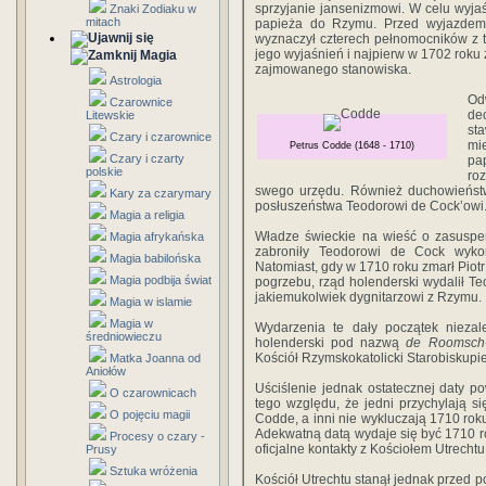
sprzyjanie jansenizmowi. W celu wyja
Znaki Zodiaku w
mitach
papieża do Rzymu. Przed wyjaz­dem
wyznaczył czterech pełnomocników z ty
jego wyjaśnień i najpierw w 1702 roku
Magia
zajmowanego stanowiska.
Astrologia
Od
Czarownice
dec
Litewskie
st
Czary i czarownice
mi
Petrus Codde (1648 - 1710)
Czary i czarty
pa
polskie
roz
swego urzę­du. Również duchowieńst
Kary za czarymary
posłuszeństwa Teodorowi de Cock’owi
Magia a religia
Władze świeckie na wieść o zasuspe
Magia afrykańska
zabroniły Teodorowi de Cock wykony
Magia babilońska
Natomiast, gdy w 1710 roku zmarł Piotr
Magia podbija świat
pogrzebu, rząd holenderski wy­dalił Te
jakiemukolwiek dygnitarzowi z Rzymu.
Magia w islamie
Magia w
Wydarzenia te dały początek niezal
średniowieczu
holenderski pod nazwą
de Roomsch-K
Kościół Rzymskokato­licki Starobiskupi
Matka Joanna od
Aniołów
Uściślenie jednak osta­tecznej daty p
O czarownicach
tego względu, że jedni przy­chylają s
O pojęciu magii
Codde, a inni nie wykluczają 1710 ro­k
Adekwatną datą wydaje się być 1710 ro
Procesy o czary -
oficjalne kontakty z Kościołem Utrechtu
Prusy
Sztuka wróżenia
Kościół Utrechtu stanął jednak przed