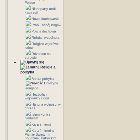
Polsce
Nieodparty urok
kastracji
Nowa duchowość
Piwo - napój Bogów
Policja duchowa
Religia i wspólnota
Religijne wędrówki
ludów
Różaniec na
zdrowie
Religie a
polityka
Boska polityka
Doktryna
Reagana
Hezbollah
wojownicy Boga
Historia wolności w
chrześ.
Islam kontra
hinduizm
Kara śmierci
Kara śmierci w
Piśmie Świętym i
nauczaniu katolickim