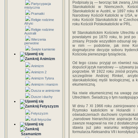
Podpisały ją — tworząc tak zwaną „Uni
Partycypacja
Sta­rokatolicki w Niemczech, Kości
mistyczna
Starokatolicki w Au­strii, w 1897 roku
Pramatki
Narodowy Kościół Katolicki w USA, w 
roku Kościół Starokatolicki w Cze­chos
Religie rodzime
Afryki
roku Kościół Polskokatolicki w PRL.
Religie rodzime
W Starokatolickim Kościele Utrechtu o
Australii
powsta­łymi po 1870 roku, to jest po
Wierzenia
zmiany. Przede wszystkim odsunął się 
pierwotne
w nim — podobnie, jak inne Kości
Święte kamienie
dogmatyczne decyzje soboru trydenck
Kościoła pierwszego tysiąclecia.
Animizm
Od tego czasu przyjął on również naz
Animizm
dopuścił język narodowy — uży­wany już
pogrzebie. W 1922 roku zniósł przy­m
Animizm 2
szczególnie Andrzej Rinkel, arcy
Animizm Tylora
starokatolickiej myśli teologicznej, a 
ekumeniczną.
Animizm i manizm
Dusza w animizmie
Na niwie ekumenicznej na uwagę zas
Dusze i duchy
Utrech­tem. Świadczą o tym następujące
W dniu 7 XI 1966 roku zainicjowano 
Fetyszyzm
Rzymsko­ katolickim w Holandii i K
Fetyszyzm
oświadczeniach duchowni rzymskokatol
„narodowe hierarchiczne aspiracje Ko
Kult fetyszów
zawsze reagował na nie z dostatecznym 
stawia już jako warunku wstępnego
formularza Aleksandra VII i konstytucj
Szamanizm