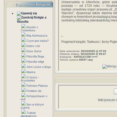
Uniwer­sytetu w Utrechcie, gdzie wyk
Zagadnienia Religijne
posiada — od 1724 roku — Arcybis
wydaje urzędowy organ prasowy pt. „
Starości”; dysponuje także dwoma bi
chowym w Amersfoort posiadającą bogate
Religie a
cen­tralną biblioteką starokatolicką mie
filozofia
Anselm z
Cantenbury
Bóg Kartezjusza
*
Czym jest etyka?
Fragment książki: Tadeusz i Jerzy Piąte
Dobro i zlo
Duns Szkot
Data utworzenia:
30/10/2025 @ 07:03
Ostatnie zmiany:
30/10/2025 @ 09:47
Filozofia Boga
Kategoria :
KATOLICYZM <<==
Strona czytana
46937 razy
Filozofia religii
John Locke o Bogu
Mantra
O duszy -
Arystoteles
Państwo Platona
Problem zła
Schopenhauer o
woli
Nikt jeszcze 
Sen w którym
żyjemy
Traktat
ateologiczny