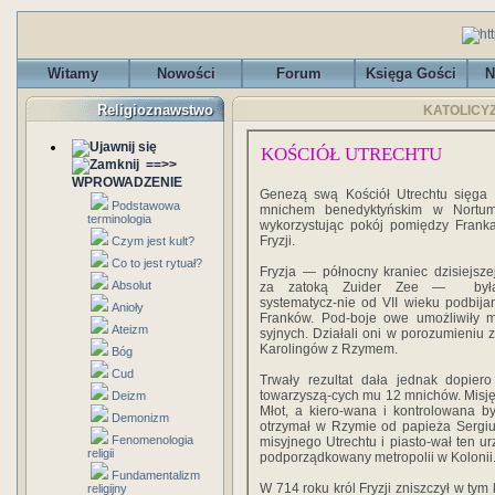
Witamy
Nowości
Forum
Księga Gości
N
Religioznawstwo
KATOLICYZM
KOŚCIÓŁ UTRECHTU
==>>
WPROWADZENIE
Genezą swą Kościół Utrechtu sięga c
Podstawowa
mnichem benedyktyńskim w Nortumb
terminologia
wykorzystując pokój po­między Frank
Fryzji.
Czym jest kult?
Co to jest rytuał?
Fryzja — północny kra­niec dzisiejsze
Absolut
za zatoką Zuider Zee — była
systematycz-nie od VII wieku podbija
Anioły
Franków. Pod-boje owe umożliwiły m
Ateizm
syjnych. Działali oni w porozumieniu 
Karolingów z Rzymem.
Bóg
Cud
Trwały rezultat dała jednak dopiero
towarzyszą-cych mu 12 mnichów. Misję t
Deizm
Młot, a kiero-wana i kontrolowana b
Demonizm
otrzymał w Rzymie od papieża Sergius
Fenomenologia
misyjnego Utrechtu i piasto-wał ten ur
religii
podporządkowany metropolii w Ko­lonii
Fundamentalizm
W 714 roku król Fryzji zniszczył w tym
religijny