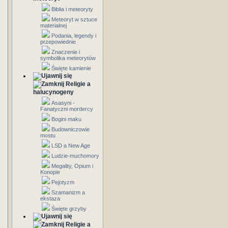
Biblia i meteoryty
Meteoryt w sztuce
materialnej
Podania, legendy i
przepowiednie
Znaczenie i
symbolika meteorytów
Święte kamienie
Religie a
halucynogeny
Asasyni -
Fanatyczni mordercy
Bogini maku
Budowniczowie
mostu
LSD a New Age
Ludzie-muchomory
Megality, Opium i
Konopie
Pejotyzm
Szamanizm a
ekstaza
Święte grzyby
Religie a