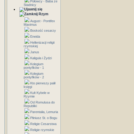
Połowcy - Baba ze
Stadnicy
Rzym
August - Pontifex
Maximus
Boskość cesarzy
Eneida
Hellenizacji religii
rzymskiej
Janus
Kaligula i Żydzi
Kolegium
pontyfików - 1
Kolegium
pontyfików - 2
Kto pierwszy palił
księgi
Kult Kybele w
Rzymie
Od Romulusa do
Republiki
Parentalia, Lemuria
Pliniusz St. o Bogu
Religie Cesarstwa
Religie rzymskie