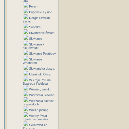
lata
Perun
Pogański Łysiec
Religie Słowian -
zarys
Sobótka
Stworzenie świata
Słowianie
Słowianie -
ciekawostki
Słowianie Połabscy
Słowianie
Wschodni
Słowiańska dusza
Ukraiński Olimp
W kraju Peruna,
Swaroga i Welesa
Wieniec, wianki
Wierzenia Słowian
Wierzenia plemion
prapolskich
Wilcze plemię
Wodny świat
topielców i rusałek
Światowid ze
Zbrucza