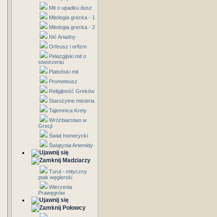
Mit o upadku dusz
Mitologia grecka - 1
Mitologia grecka - 2
Nić Ariadny
Orfeusz i orfizm
Pelazgijski mit o
stworzeniu
Platoński mit
Prometeusz
Religijność Greków
Starożytne misteria
Tajemnica Krety
Wróżbiarstwo w
Grecji
Świat homerycki
Świątynia Artemidy
Madziarzy
Turul - mityczny
ptak węgierski
Wierzenia
Prawęgrów
Połowcy