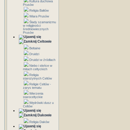
Kultura duchowa
Prusów
Religia Bałtów
Wiara Prusów
Ślady szamanizmu
w religijności
średniowiecznych
Prusów
Celtowie
Beltaine
Druidzi
Druidzi w źródłach
Niebo i słońce w
mitach celtyckich
Religia
starożytnych Celtów
Religie Celtów -
zarys tematu
Wierzenia
staroceltyckie
Wędrówki dusz u
Celtów
Dakowie
Religia Daków