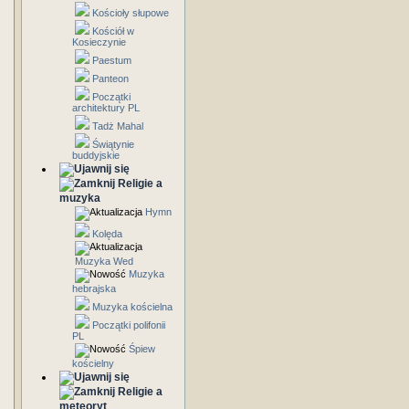
Kościoły słupowe
Kościół w
Kosieczynie
Paestum
Panteon
Początki
architektury PL
Tadż Mahal
Świątynie
buddyjskie
Religie a
muzyka
Hymn
Kolęda
Muzyka Wed
Muzyka
hebrajska
Muzyka kościelna
Początki polifonii
PL
Śpiew
kościelny
Religie a
meteoryt