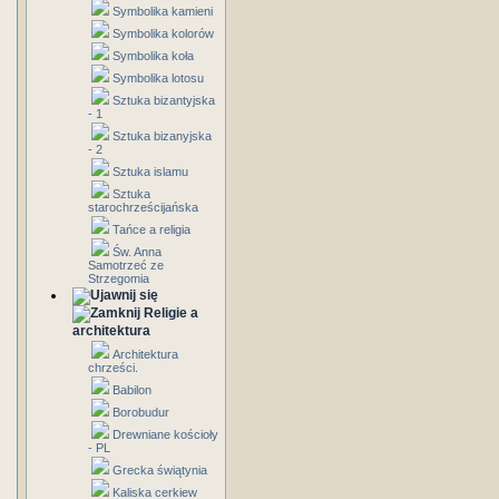
Symbolika kamieni
Symbolika kolorów
Symbolika koła
Symbolika lotosu
Sztuka bizantyjska
- 1
Sztuka bizanyjska
- 2
Sztuka islamu
Sztuka
starochrześcijańska
Tańce a religia
Św. Anna
Samotrzeć ze
Strzegomia
Religie a
architektura
Architektura
chrześci.
Babilon
Borobudur
Drewniane kościoły
- PL
Grecka świątynia
Kaliska cerkiew