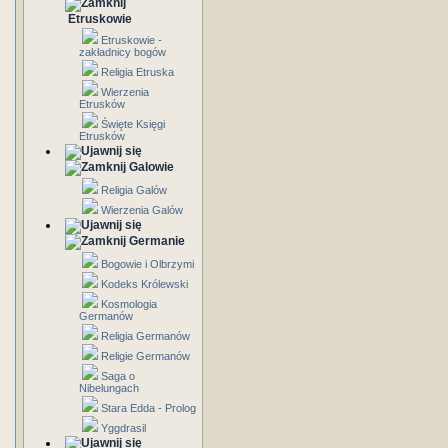
Etruskowie
Etruskowie -
zakładnicy bogów
Religia Etruska
Wierzenia
Etrusków
Święte Księgi
Etrusków
Galowie
Religia Galów
Wierzenia Galów
Germanie
Bogowie i Olbrzymi
Kodeks Królewski
Kosmologia
Germanów
Religia Germanów
Religie Germanów
Saga o
Nibelungach
Stara Edda - Prolog
Yggdrasil