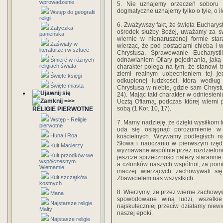
wprowadzenie
5. Nie uznajemy orzeczeń soboru t
dogmatyczne uznajemy tylko o tyle, o i
Wstęp do geografii
religii
6. Zważywszy fakt, że święta Eucharys
Zatyczka
ośrodek służby Bożej, uważamy za s
panieńska
wiernie w nienaruszonej formie star
Zaświaty w
wierząc, że pod posta­ciami chleba i
literaturze i w sztuce
Chrystusa. Sprawowanie Eucha­ryst
odnawianiem Ofiary pojednania, jaką C
Śmierć w różnych
religiach świata
charakter polega na tym, że stanowi tr
ziemi realnym uobecnieniem tej jed
Święte księgi
odkupionej ludzkości, która wedłu
Święte miasta
Chrystusa w niebie, gdzie sam Chrystu
24). Mając taki charakter w odniesieni
=>>
Ucztą Ofiarną, podczas której wierni
sobą (1 Kor. 10, 17).
RELIGIE PIERWOTNE
Wstęp - Religie
7. Mamy nadzieję, że dzięki wysiłkom 
pierwotne
uda się osiągnąć porozumienie w 
Huna i Roa
kościelnych. Wzywamy podległych n
Słowa i nauczaniu w pierwszym rzę­dzi
Kult Macierzy
wyznawane wspólnie przez rozdzielone 
Kult przodków we
jesz­cze sprzeczności należy starannie
współczesnym
a członków na­szych wspólnot, za pomo
Wietnamie
inaczej wierzących za­chowywali s
Kult szczątków
Zbawicielem nas wszystkich.
kostnych
8. Wierzymy, że przez wierne zachowyw
Mana
spowo­dowane winą ludzi, wszelki
Najstarsze religie
najskuteczniej przeciw­ działamy niewi
Malty
naszej epoki.
Najstasze religie