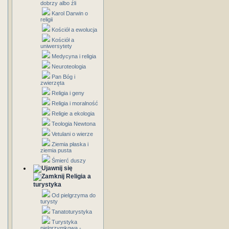
dobrzy albo źli
Karol Darwin o
religii
Kościół a ewolucja
Kościół a
uniwersytety
Medycyna i religia
Neuroteologia
Pan Bóg i
zwierzęta
Religia i geny
Religia i moralność
Religie a ekologia
Teologia Newtona
Vetulani o wierze
Ziemia płaska i
ziemia pusta
Śmierć duszy
Religia a
turystyka
Od pielgrzyma do
turysty
Tanatoturystyka
Turystyka
pielgrzymkowa -