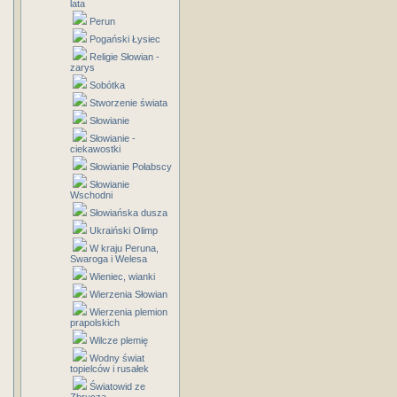
lata
Perun
Pogański Łysiec
Religie Słowian -
zarys
Sobótka
Stworzenie świata
Słowianie
Słowianie -
ciekawostki
Słowianie Połabscy
Słowianie
Wschodni
Słowiańska dusza
Ukraiński Olimp
W kraju Peruna,
Swaroga i Welesa
Wieniec, wianki
Wierzenia Słowian
Wierzenia plemion
prapolskich
Wilcze plemię
Wodny świat
topielców i rusałek
Światowid ze