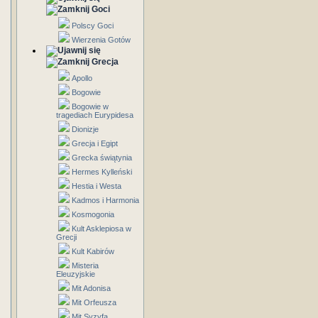
Goci
Polscy Goci
Wierzenia Gotów
Grecja
Apollo
Bogowie
Bogowie w
tragediach Eurypidesa
Dionizje
Grecja i Egipt
Grecka świątynia
Hermes Kylleński
Hestia i Westa
Kadmos i Harmonia
Kosmogonia
Kult Asklepiosa w
Grecji
Kult Kabirów
Misteria
Eleuzyjskie
Mit Adonisa
Mit Orfeusza
Mit Syzyfa