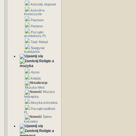
Kościoły słupowe
Kościół w
Kosieczynie
Paestum
Panteon
Początki
architektury PL
Tadż Mahal
Świątynie
buddyjskie
Religie a
muzyka
Hymn
Kolęda
Muzyka Wed
Muzyka
hebrajska
Muzyka kościelna
Początki polifonii
PL
Śpiew
kościelny
Religie a
meteoryt