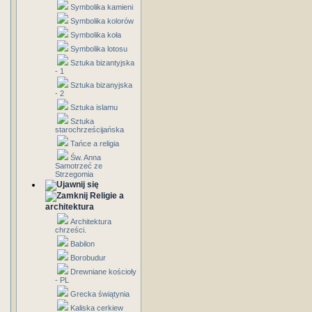
Symbolika kamieni
Symbolika kolorów
Symbolika koła
Symbolika lotosu
Sztuka bizantyjska
- 1
Sztuka bizanyjska
- 2
Sztuka islamu
Sztuka
starochrześcijańska
Tańce a religia
Św. Anna
Samotrzeć ze
Strzegomia
Religie a
architektura
Architektura
chrześci.
Babilon
Borobudur
Drewniane kościoły
- PL
Grecka świątynia
Kaliska cerkiew