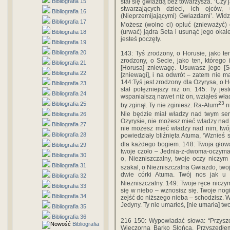
Bibliografia 15
stał się gwiazdą bez towarzysza. ‘Czy 
stwarzających dzieci, ich ojców,
Bibliografia 16
(Nieprzemijającymi) Gwiazdami’. Wid
Bibliografia 17
Możesz (wolno ci) opluć (znieważyć) 
(urwać) jądra Seta i usunąć jego okale
Bibliografia 18
jesteś poczęty.
Bibliografia 19
Bibliografia 20
143: Tyś zrodzony, o Horusie, jako ten
zrodzony, o Secie, jako ten, którego
Bibliografia 21
[Horusa] zniewagę. Usuwasz jego [Se
Bibliografia 22
[zniewagi], i na odwrót – zatem nie m
144:Tyś jest zrodzony dla Ozyrysa, o H
Bibliografia 23
stał potężniejszy niż on. 145: Ty je
Bibliografia 24
wspanialszą nawet niż on, wziąłeś wła
23
Bibliografia 25
by zginął. Ty nie zginiesz. Ra-Atum
n
Nie będzie miał władzy nad twym se
Bibliografia 26
Ozyrysie, nie możesz mieć władzy nad 
Bibliografia 27
nie możesz mieć władzy nad nim, twój
Bibliografia 28
powiedziały bliźnięta Atuma, ‘Wznieś s
dla każdego bogiem. 148: Twoja głow
Bibliografia 29
twoje czoło – Jednia-z-dwoma-oczyma, 
Bibliografia 30
o, Niezniszczalny, twoje oczy niczym
Bibliografia 31
szakal, o Niezniszczalna Gwiazdo, two
dwie córki Atuma. Twój nos jak u 
Bibliografia 32
Niezniszczalny. 149: Twoje ręce niczy
Bibliografia 33
się w niebo – wznosisz się. Twoje nogi
Bibliografia 34
zejść do niższego nieba – schodzisz. W
Jedyny. Ty nie umarłeś, [nie umarła] two
Bibliografia 35
Bibliografia 36
216 150: Wypowiadać słowa: “Przysze
Bibliografia
Wieczorna Barko Słońca. Przyszedłem