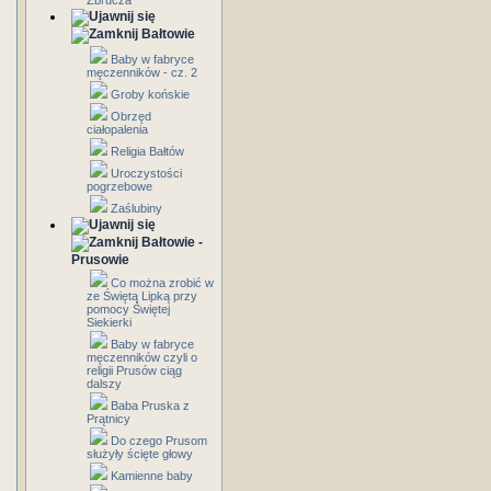
Zbrucza
Bałtowie
Baby w fabryce
męczenników - cz. 2
Groby końskie
Obrzęd
ciałopalenia
Religia Bałtów
Uroczystości
pogrzebowe
Zaślubiny
Bałtowie -
Prusowie
Co można zrobić w
ze Świętą Lipką przy
pomocy Świętej
Siekierki
Baby w fabryce
męczenników czyli o
religii Prusów ciąg
dalszy
Baba Pruska z
Prątnicy
Do czego Prusom
służyły ścięte głowy
Kamienne baby