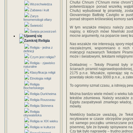
Chufui Chnum (“Chnum mnie chroni”), 
Wszechwiedza
potwierdzające ponad wszelką wątpl
Zabawa i kult
Chufu) wybudował tę piramidę, zosta
Giovanniego Battistę Caviglio w pus
Zarys
ponad stropem królewskiej komory sar
fenomenologii ofiary
Świetość
W tym wszakże miejscu należy zazna
napisy, o których mówi Niwiński zos
Święta przestrzeń
mocne argumenty, na poparcie swej tez
Religia
Nas wszakże nie interesują spory międz
Religia - jedna z
niezależnymi, wspomniano o nich 
definicji
inskrypcji nazwanych Tekstami Pirami
może i światowymi, tekstami religijnymi,
Czym jest religia?
Religia - zjawisko
Dokładniej – Teksty Piramid były i
naturalne
ścianach piramid najprawdopodobniej, 
Klasyfikacja religii
2175 p.n.e. Wszakże, opierając się na
powstały około roku 3000 p.n.e., a zat
Etnologia religii
Religia
To ogromny szmat czasu, a istnieją pewn
Bocheńskiego
Można bardzo wiele mówić o wieku lub o
Religia Durkheima
tekstów zdumiewa. Należy wszakże za
Religia Rousseau
Egiptu zaopatrywali zmarłego władcę,
Religia Skinnera
mówiły.
Religia
Niektórzy badacze uważają, że Tekst
obywatelska
recytowane w czasie obrzędów pogrze
Religia w XIX wieku
od samego początku umieszczane przy
pisemnej, tyle że bywały spisywane na 
Religia w kulturze
Czy tak było naprawdę – trudno jednoz