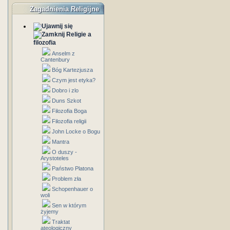
Zagadnienia Religijne
Religie a
filozofia
Anselm z
Cantenbury
Bóg Kartezjusza
Czym jest etyka?
Dobro i zlo
Duns Szkot
Filozofia Boga
Filozofia religii
John Locke o Bogu
Mantra
O duszy -
Arystoteles
Państwo Platona
Problem zła
Schopenhauer o
woli
Sen w którym
żyjemy
Traktat
ateologiczny