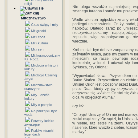
Rozwój historii
religii
Nie ulega wszakże najmniejszej wąt
zmarłego faraona i pomóc mu przekroc
Mitoznawstwo
Wedle wierzeń egipskich zmarły wład
podlegał unicestwieniu. On żył nadal, 
Czas święty i mity
napitków. Dlatego zaraz po umiesz
Mit grecki
rzeczywiste pokarmy i napoje, zdają
zepsuciu, więc zaopatrywano go rów
Mit i epos
wiecznie.
Mit i kultura
Mit i sen
Król musiał być dobrze zaopatrzony n
zaświatów takich, jakie my znamy w for
Mit kosmogoniczny
miejscami, co raczej pewnego rodza
Ks. Rodz.
konkretnie, w łodzi, i udawał się t
Mitologia w historii
Syriusza, czy Oriona:
kultury
Mitologie Czarnej
“Wypowiadać słowa: Przyszedłem do c
Afryki
Barko Słońca. Przyszedłem do ciebie 
Unisie! Orion jest otoczony przez Duat
Mitoznawstwo
przez Duat, kiedy żyjący oczyszcza 
starożytne
oczyszcza się w Akhet. On stał się Akh 
Mity - część
ojca, w objęciach Atuma.”
kultury
Mity o potopie
czy też:
Na początku była
“On żyje! Unis żyje! On nie jest martwy
woda
został osądzony! On sądzi, to Unis sąd
Potwory ludzko-
w niebie, raz jesteś na ziemi. Ozyry
zwierzęce
nasienie, które wyszło z ciebie, tożsam
Ptaki w mitach i
martwy.”
legendach