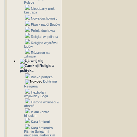
Polsce
Nieodparty urok
kastracji
Nowa duchowość
Piwo - napój Bogów
Policja duchowa
Religia i wspólnota
Religijne wędrówki
ludów
Różaniec na
zdrowie
Religie a
polityka
Boska polityka
Doktryna
Reagana
Hezbollah
wojownicy Boga
Historia wolności w
chrześ.
Islam kontra
hinduizm
Kara śmierci
Kara śmierci w
Piśmie Świętym i
nauczaniu katolickim