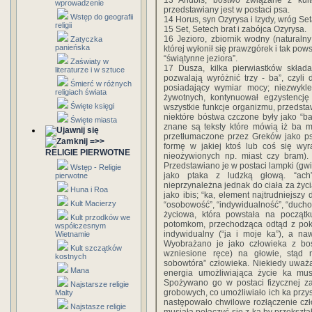
13 Anubis, bóstwo związane z kul
wprowadzenie
przedstawiany jest w postaci psa.
Wstęp do geografii
14 Horus, syn Ozyrysa i Izydy, wróg Set
religii
15 Set, Setech brat i zabójca Ozyrysa.
16 Jezioro, zbiornik wodny (naturalny
Zatyczka
panieńska
której wyłonił się prawzgórek i tak po
“świątynne jeziora”.
Zaświaty w
17 Dusza, kilka pierwiastków skład
literaturze i w sztuce
pozwalają wyróżnić trzy - ba”, czyli
Śmierć w różnych
posiadający wymiar mocy; niezwykle
religiach świata
żywotnych, kontynuował egzystencję
Święte księgi
wszystkie funkcje organizmu, przedst
niektóre bóstwa czczone były jako “ba
Święte miasta
znane są teksty które mówią iż ba m
przetłumaczone przez Greków jako ps
=>>
formę w jakiej ktoś lub coś się wyr
RELIGIE PIERWOTNE
nieożywionych np. miast czy bram).
Przedstawiano je w postaci lampki (gwi
Wstęp - Religie
jako ptaka z ludzką głową. “ach”
pierwotne
nieprzynależna jednak do ciała za życ
Huna i Roa
jako ibis; “ka, element najtrudniejsz
Kult Macierzy
“osobowość”, “indywidualność”, “ducho
życiowa, która powstała na począt
Kult przodków we
potomkom, przechodząca odtąd z poko
współczesnym
indywidualny (“ja i moje ka”), a n
Wietnamie
Wyobrażano je jako człowieka z bos
Kult szczątków
wzniesione ręce) na głowie, stąd 
kostnych
sobowtóra” człowieka. Niekiedy uważa
Mana
energia umożliwiająca życie ka mus
Spożywano go w postaci fizycznej za
Najstarsze religie
grobowych, co umożliwiało ich ka przys
Malty
następowało chwilowe rozłączenie czł
Najstasze religie