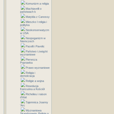
Komunizm a religia
Machiavelli o
państwach k
Matylda z Canossy
Mieszko I religia i
polityka
Neokonserwatyzm
w USA
Neopoganizm w
Niemczech
Pacelli i Pavelic
Państwo i związki
wyznaniowe
Pierwsza
Poprawka
Prawo wyznaniowe
Religia i
demokracja
Religie a wojna
Rewolucja
francuska a Kościół
Richelieu i raison
d'état
Tajemnica Joanny
'Arc
Wyznaniowa
Skandynawia: Religia a