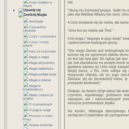
lub:
Znaki Zodiaku w
mitach
“Służą mu [Unisowi] tysiące. Setki mu 
jako dla Wielkiej Władzy (wr sxm). Unis
Magia
Astrologia
A Unis dostawał się do nieba, tak sam
Czarownice
“Unis leci po niebie jak Thot.”
Litewskie
Czary i czarownice
A lot boga i “idącego w jego ślady” 
Czary i czarty
i jednocześnie budzącym grozę:
polskie
“Dla niego Ziemia jest wstrząśnięta 
Kary za czarymary
wznosi się na ogromnym obłoku dymu [n
Magia a religia
on leci jak Apd-gęś. On ląduje jak xpr
jak żuk-skarabeusz na pustym tronie w t
Magia afrykańska
gęstwiny sitowia, by Unis mógł zasiąś
Magia babilońska
twojej barce, o Ra. Unis odbija się
Magia podbija świat
Horyzontu (Akhet), oto on, jego sxm-
Zbliżasz się do [wysokości] nieba, t
Magia w islamie
przepaski biodrowej.”
Magia w
średniowieczu
Dlatego, by faraon mógł odbyć tak dalek
czyniono, wypełniając grobowce w
Matka Joanna od
Aniołów
napojami, ale i najrozmaitszymi prz
wreszcie przedmiotami zbytku.
O czarownicach
O pojęciu magii
Na koniec. Mitologia starożytnego 
zachęcam Czytelników do zaznajomienia
Procesy o czary -
Prusy
Sztuka wróżenia