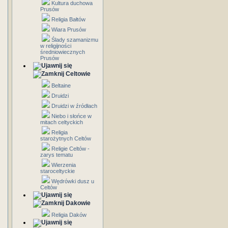
Kultura duchowa
Prusów
Religia Bałtów
Wiara Prusów
Ślady szamanizmu
w religijności
średniowiecznych
Prusów
Celtowie
Beltaine
Druidzi
Druidzi w źródłach
Niebo i słońce w
mitach celtyckich
Religia
starożytnych Celtów
Religie Celtów -
zarys tematu
Wierzenia
staroceltyckie
Wędrówki dusz u
Celtów
Dakowie
Religia Daków