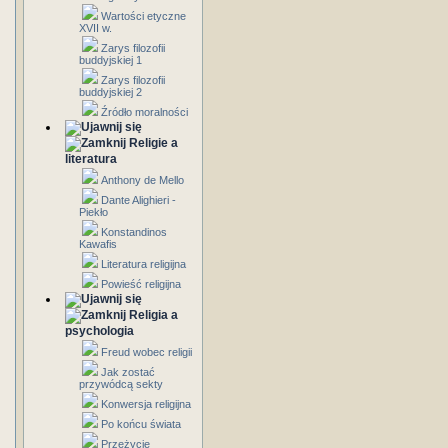
Wartości etyczne
XVII w.
Zarys filozofii
buddyjskiej 1
Zarys filozofii
buddyjskiej 2
Źródło moralności
Religie a
literatura
Anthony de Mello
Dante Alighieri -
Piekło
Konstandinos
Kawafis
Literatura religijna
Powieść religijna
Religia a
psychologia
Freud wobec religii
Jak zostać
przywódcą sekty
Konwersja religijna
Po końcu świata
Przeżycie