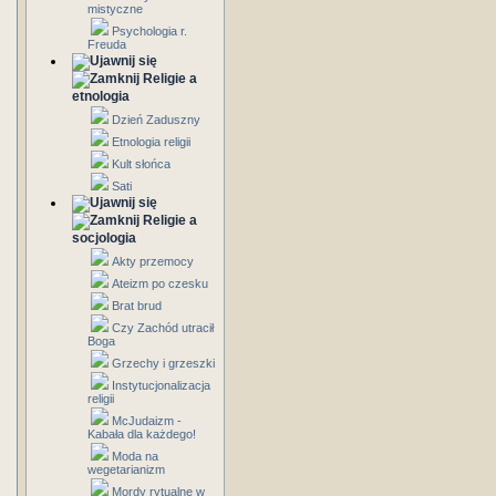
mistyczne
Psychologia r.
Freuda
Religie a
etnologia
Dzień Zaduszny
Etnologia religii
Kult słońca
Sati
Religie a
socjologia
Akty przemocy
Ateizm po czesku
Brat brud
Czy Zachód utracił
Boga
Grzechy i grzeszki
Instytucjonalizacja
religii
McJudaizm -
Kabała dla każdego!
Moda na
wegetarianizm
Mordy rytualne w