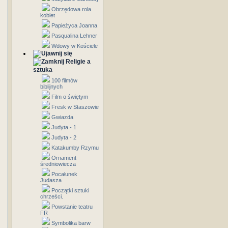
Obrzędowa rola
kobiet
Papieżyca Joanna
Pasqualina Lehner
Wdowy w Kościele
Religie a
sztuka
100 filmów
biblijnych
Film o świętym
Fresk w Staszowie
Gwiazda
Judyta - 1
Judyta - 2
Katakumby Rzymu
Ornament
średniowiecza
Pocałunek
Judasza
Początki sztuki
chrześci.
Powstanie teatru
FR
Symbolika barw