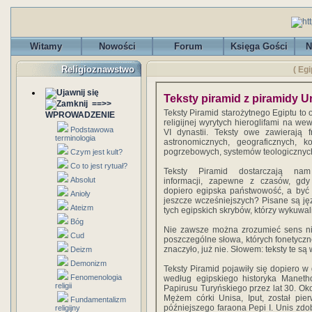
Witamy
Nowości
Forum
Księga Gości
N
Religioznawstwo
( Egi
Teksty piramid z piramidy U
==>>
Teksty Piramid starożytnego Egiptu to o
WPROWADZENIE
religijnej wyrytych hieroglifami na w
Podstawowa
VI dynastii. Teksty owe zawierają f
terminologia
astronomicznych, geograficznych, ko
pogrzebowych, systemów teologicznych
Czym jest kult?
Co to jest rytuał?
Teksty Piramid dostarczają nam 
Absolut
informacji, zapewne z czasów, gdy
dopiero egipska państwowość, a by
Anioły
jeszcze wcześniejszych? Pisane są j
Ateizm
tych egipskich skrybów, którzy wykuwal
Bóg
Nie zawsze można zrozumieć sens nie
Cud
poszczególne słowa, których fonetyczn
znaczyło, już nie. Słowem: teksty te s
Deizm
Demonizm
Teksty Piramid pojawiły się dopiero w 
Fenomenologia
według egipskiego historyka Maneth
religii
Papirusu Turyńskiego przez lat 30. Oko
Mężem córki Unisa, Iput, został pier
Fundamentalizm
późniejszego faraona Pepi I. Unis zdob
religijny