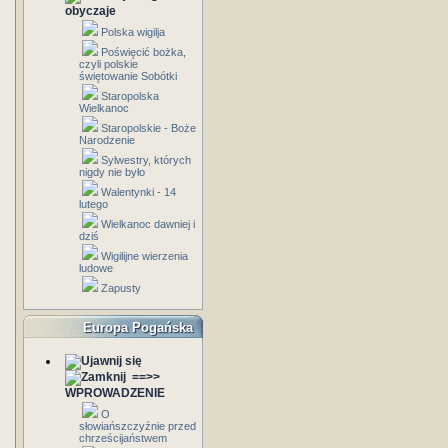
obyczaje
Polska wigilja
Poświęcić bożka,
czyli polskie
świętowanie Sobótki
Staropolska
Wielkanoc
Staropolskie - Boże
Narodzenie
Sylwestry, których
nigdy nie było
Walentynki - 14
lutego
Wielkanoc dawniej i
dziś
Wigilijne wierzenia
ludowe
Zapusty
Europa Pogańska
==>>
WPROWADZENIE
O
słowiańszczyźnie przed
chrześcijaństwem