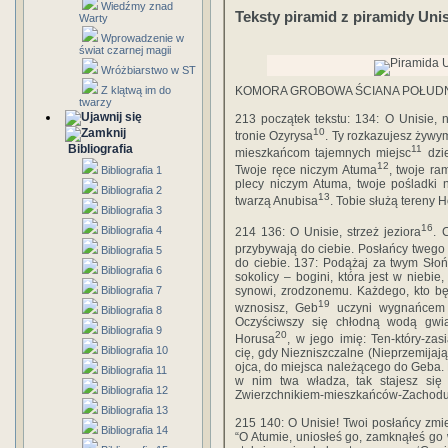
Wiedźmy znad
Teksty piramid z piramidy Uni
Warty
Wprowadzenie w
świat czarnej magii
Wróżbiarstwo w ST
Z klątwą im do
KOMORA GROBOWA ŚCIANA POŁUD
twarzy
213 początek tekstu: 134: O Unisie, 
10
tronie Ozyrysa
. Ty rozkazujesz żywy
Bibliografia
11
mieszkańcom tajemnych miejsc
dzie
12
Twoje ręce niczym Atuma
, twoje ra
Bibliografia 1
plecy niczym Atuma, twoje pośladki 
Bibliografia 2
13
twarzą Anubisa
. Tobie służą tereny 
Bibliografia 3
16
Bibliografia 4
214 136: O Unisie, strzeż jeziora
. 
przybywają do ciebie. Posłańcy twego
Bibliografia 5
do ciebie. 137: Podążaj za twym Sło
Bibliografia 6
sokolicy – bogini, która jest w nieb
Bibliografia 7
synowi, zrodzonemu. Każdego, kto będ
19
wznosisz, Geb
uczyni wygnańcem w
Bibliografia 8
Oczyściwszy się chłodną wodą gwi
Bibliografia 9
20
Horusa
, w jego imię: Ten-który-za
Bibliografia 10
cię, gdy Niezniszczalne (Nieprzemija
ojca, do miejsca należącego do Geba. 
Bibliografia 11
w nim twa władza, tak stajesz się 
Bibliografia 12
Zwierzchnikiem-mieszkańców-Zachodu
Bibliografia 13
215 140: O Unisie! Twoi posłańcy zmie
Bibliografia 14
“O Atumie, uniosłeś go, zamknąłeś go