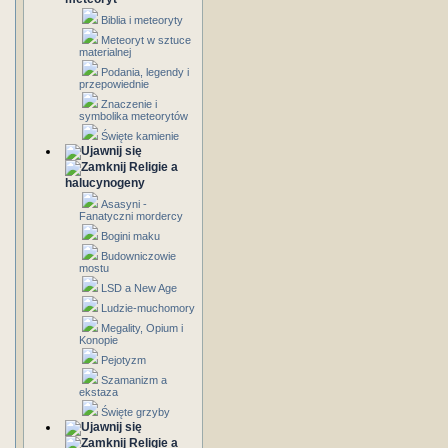
Biblia i meteoryty
Meteoryt w sztuce
materialnej
Podania, legendy i
przepowiednie
Znaczenie i
symbolika meteorytów
Święte kamienie
Religie a
halucynogeny
Asasyni -
Fanatyczni mordercy
Bogini maku
Budowniczowie
mostu
LSD a New Age
Ludzie-muchomory
Megality, Opium i
Konopie
Pejotyzm
Szamanizm a
ekstaza
Święte grzyby
Religie a