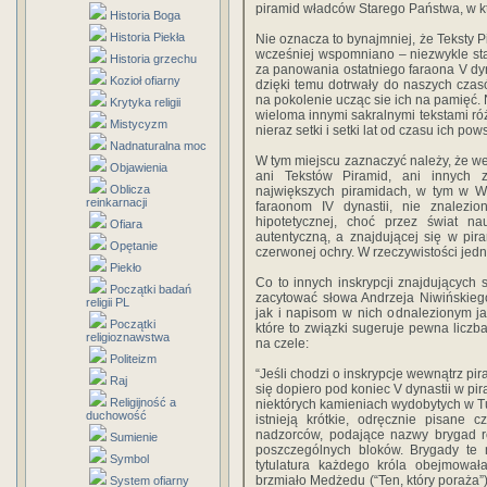
piramid władców Starego Państwa, w któ
Historia Boga
Historia Piekła
Nie oznacza to bynajmniej, że Teksty P
wcześniej wspomniano – niezwykle sta
Historia grzechu
za panowania ostatniego faraona V dyna
Kozioł ofiarny
dzięki temu dotrwały do naszych cza
na pokolenie ucząc sie ich na pamięć. 
Krytyka religii
wieloma innymi sakralnymi tekstami róż
Mistycyzm
nieraz setki i setki lat od czasu ich po
Nadnaturalna moc
W tym miejscu zaznaczyć należy, że w
Objawienia
ani Tekstów Piramid, ani innych z
Oblicza
największych piramidach, w tym w Wie
reinkarnacji
faraonom IV dynastii, nie znalezi
hipotetycznej, choć przez świat na
Ofiara
autentyczną, a znajdującej się w pi
Opętanie
czerwonej ochry. W rzeczywistości je
Piekło
Co to innych inskrypcji znajdujących
Początki badań
zacytować słowa Andrzeja Niwińskieg
religii PL
jak i napisom w nich odnalezionym ja
Początki
które to związki sugeruje pewna licz
religioznawstwa
na czele:
Politeizm
“Jeśli chodzi o inskrypcje wewnątrz pir
Raj
się dopiero pod koniec V dynastii w pi
Religijność a
niektórych kamieniach wydobytych w Tur
duchowość
istnieją krótkie, odręcznie pisane 
nadzorców, podające nazwy brygad r
Sumienie
poszczególnych bloków. Brygady te 
Symbol
tytulatura każdego króla obejmowała
brzmiało Medżedu (“Ten, który poraża”
System ofiarny