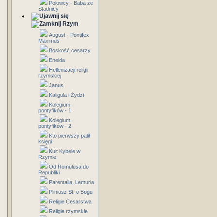
Połowcy - Baba ze
Stadnicy
Rzym
August - Pontifex
Maximus
Boskość cesarzy
Eneida
Hellenizacji religii
rzymskiej
Janus
Kaligula i Żydzi
Kolegium
pontyfików - 1
Kolegium
pontyfików - 2
Kto pierwszy palił
księgi
Kult Kybele w
Rzymie
Od Romulusa do
Republiki
Parentalia, Lemuria
Pliniusz St. o Bogu
Religie Cesarstwa
Religie rzymskie