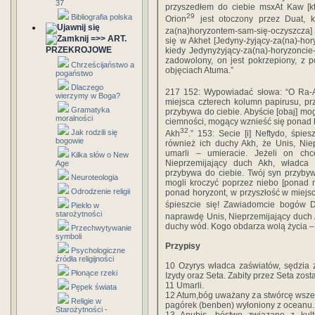
37
przyszedłem do ciebie msxAt Kaw [kt
29
Bibliografia polska
Orion
jest otoczony przez Duat, k
za(na)horyzontem-sam-się-oczyszcza] 
=>> ART.
się w Akhet [Jedyny-żyjący-za(na)-ho
PRZEKROJOWE
kiedy Jedynyżyjący-za(na)-horyzoncie-
zadowolony, on jest pokrzepiony, z 
Chrześcijaństwo a
objęciach Atuma.”
pogaństwo
Dlaczego
217 152: Wypowiadać słowa: “O Ra-A
wierzymy w Boga?
miejsca czterech kolumn papirusu, pr
Gramatyka
przybywa do ciebie. Abyście [obaj] mo
moralności
ciemności, mogący wznieść się ponad ho
32
Jak rodzili się
Akh
.” 153: Secie [i] Neftydo, śpi
bogowie
również ich duchy Akh, że Unis, Nie
umarli – umieracie. Jeżeli on chc
Kilka słów o New
Nieprzemijający duch Akh, władca 
Age
przybywa do ciebie. Twój syn przybyw
Neuroteologia
mogli kroczyć poprzez niebo [ponad 
Odrodzenie religii
ponad horyzont, w przyszłość w miejsce
śpieszcie się! Zawiadomcie bogów 
Piekło w
starożytności
naprawdę Unis, Nieprzemijający duch 
duchy wód. Kogo obdarza wolą życia – 
Przechwytywanie
symboli
Przypisy
Psychologiczne
źródła religijności
10 Ozyrys władca zaświatów, sędzia 
Płonące rzeki
Izydy oraz Seta. Zabity przez Seta zost
11 Umarli.
Pępek świata
12 Atum,bóg uważany za stwórcę wszec
Religie w
pagórek (benben) wyłoniony z oceanu.
Starożytności -