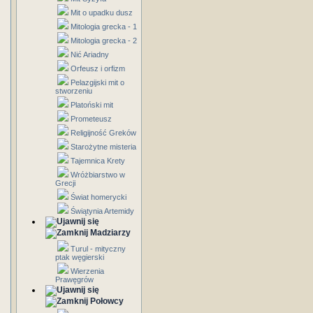
Mit o upadku dusz
Mitologia grecka - 1
Mitologia grecka - 2
Nić Ariadny
Orfeusz i orfizm
Pelazgijski mit o
stworzeniu
Platoński mit
Prometeusz
Religijność Greków
Starożytne misteria
Tajemnica Krety
Wróżbiarstwo w
Grecji
Świat homerycki
Świątynia Artemidy
Madziarzy
Turul - mityczny
ptak węgierski
Wierzenia
Prawęgrów
Połowcy