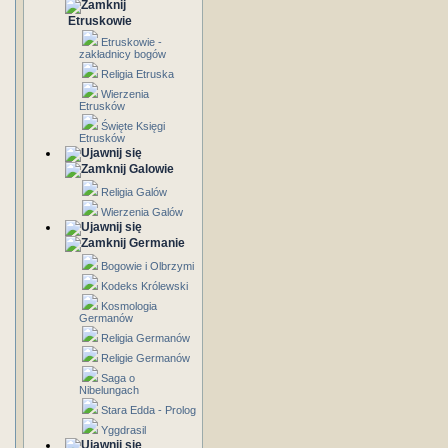
Etruskowie
Etruskowie -
zakładnicy bogów
Religia Etruska
Wierzenia
Etrusków
Święte Księgi
Etrusków
Galowie
Religia Galów
Wierzenia Galów
Germanie
Bogowie i Olbrzymi
Kodeks Królewski
Kosmologia
Germanów
Religia Germanów
Religie Germanów
Saga o
Nibelungach
Stara Edda - Prolog
Yggdrasil