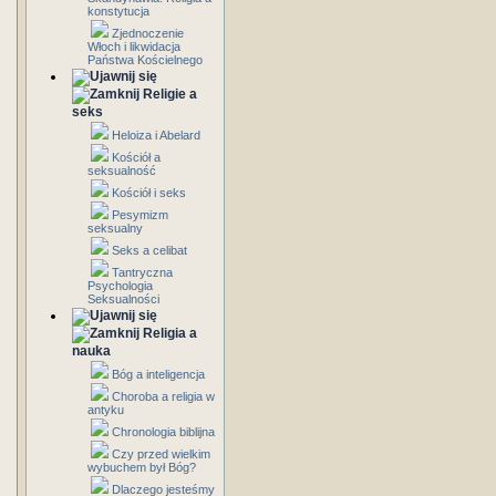
konstytucja
Zjednoczenie
Włoch i likwidacja
Państwa Kościelnego
Religie a
seks
Heloiza i Abelard
Kościół a
seksualność
Kościół i seks
Pesymizm
seksualny
Seks a celibat
Tantryczna
Psychologia
Seksualności
Religia a
nauka
Bóg a inteligencja
Choroba a religia w
antyku
Chronologia biblijna
Czy przed wielkim
wybuchem był Bóg?
Dlaczego jesteśmy