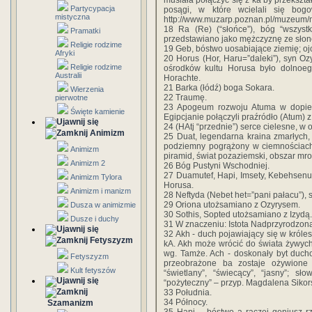
musiała połączyć się z ka by przekszt
Partycypacja
posągi, w które wcielali się bog
mistyczna
http://www.muzarp.poznan.pl/muzeum/m
18 Ra (Re) (“słońce”), bóg “wszyst
Pramatki
przedstawiano jako mężczyznę ze słon
Religie rodzime
19 Geb, bóstwo uosabiające ziemię; oj
Afryki
20 Horus (Hor, Haru=”daleki”), syn Oz
Religie rodzime
ośrodków kultu Horusa było dolnoeg
Australii
Horachte.
21 Barka (łódź) boga Sokara.
Wierzenia
22 Traumę.
pierwotne
23 Apogeum rozwoju Atuma w dopiero
Święte kamienie
Egipcjanie połączyli praźródło (Atum) 
24 (HAtj “przednie”) serce cielesne, w
Animizm
25 Duat, legendarna kraina zmarłych,
podziemny pogrążony w ciemnościach
Animizm
piramid, świat pozaziemski, obszar mr
Animizm 2
26 Bóg Pustyni Wschodniej.
27 Duamutef, Hapi, Imsety, Kebehsen
Animizm Tylora
Horusa.
Animizm i manizm
28 Neftyda (Nebet het=”pani pałacu”), s
29 Oriona utożsamiano z Ozyrysem.
Dusza w animizmie
30 Sothis, Sopted utożsamiano z Izydą.
Dusze i duchy
31 W znaczeniu: Istota Nadprzyrodzon
32 Akh - duch pojawiający się w króles
Fetyszyzm
kA. Akh może wrócić do świata żywych
wg. Tamże. Ach - doskonały byt ducho
Fetyszyzm
przeobrażone ba zostaje ożywione 
Kult fetyszów
“świetlany”, “świecący”, “jasny”; s
“pożyteczny” – przyp. Magdalena Siko
33 Południa.
34 Północy.
Szamanizm