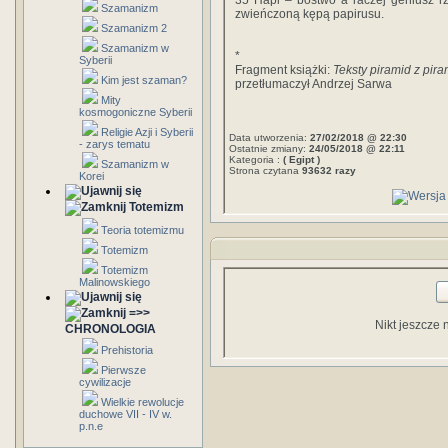
35 Hapi – bóstwo a raczej geniusz rz
Szamanizm
zwieńczoną kępą papirusu.
Szamanizm 2
Szamanizm w
*
Syberii
Fragment książki:
Teksty piramid z pir
Kim jest szaman?
przetłumaczył Andrzej Sarwa
Mity
kosmogoniczne Syberii
Religie Azji i Syberii
Data utworzenia:
27/02/2018 @ 22:30
- zarys tematu
Ostatnie zmiany:
24/05/2018 @ 22:11
Kategoria :
( Egipt )
Szamanizm w
Strona czytana
93632 razy
Korei
Totemizm
Teoria totemizmu
Totemizm
Totemizm
Malinowskiego
=>>
Nikt jeszcze 
CHRONOLOGIA
Prehistoria
Pierwsze
cywilizacje
Wielkie rewolucje
duchowe VII - IV w.
p.n.e