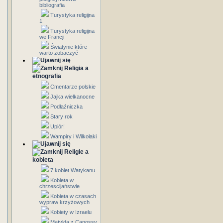
bibliografia
Turystyka religijna
1
Turystyka religijna
we Francji
Świątynie które
warto zobaczyć
Religia a
etnografia
Cmentarze polskie
Jajka wielkanocne
Podłaźniczka
Stary rok
Upiór!
Wampiry i Wilkołaki
Religie a
kobieta
7 kobiet Watykanu
Kobieta w
chrzescijaństwie
Kobieta w czasach
wypraw krzyżowych
Kobiety w Izraelu
Matylda z Canossy