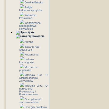
Okolice Bałtyku
Religie
Indoeuropejczyków
Wierzenia
Prasłowian
Współczesne
neopogaństwo
słowiańskie
Słowianie
Arkona
Badania nad
Słowianami
Kupalnocka
Ludowe
kosmogonie
Mazowsze
pogańskie
Mitologia - 1 cz. - O
wielkim dzbanie
Zerywanów
Mitologia - 2 cz. - O
narodzeniu
Przestworzy i
Przedstworzów
Obrzędowość
starosłowiańska
Obrzędy powitania